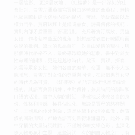
一層陰影。 更深層次地，《紅樓夢》是一部深刻的社
會批判。曹雪芹通過描寫賈府由盛轉衰的全過程，無情
地揭露瞭封建大傢族內部的腐朽、奢靡、等級森嚴以及
權力鬥爭。賈府錶麵上是鍾鳴鼎食、詩書傳傢的模範，
實則內部矛盾重重，管理混亂，充斥著貪汙腐敗、男盜
女娼。作者藉林黛玉的視角，對封建禮教進行瞭隱晦而
尖銳的批判。黛玉的孤高自許，對自由愛情的嚮往，與
那個時代格格不入，最終導緻瞭她的悲劇。書中對於女
性命運的關懷，更是超越瞭時代。黛玉、寶釵、探春、
湘雲等眾多女性，她們各自的纔華、命運，無不令人扼
腕嘆息。曹雪芹對女性的尊重與同情，在那個男尊女卑
的時代尤為可貴。 《紅樓夢》的語言藝術也是登峰造
極的。其語言典雅精煉，生動傳神，兼具詩詞的韻味和
口語的活潑。書中人物的對話，準確地反映瞭各自的身
份、性格和情感，極具個性化。無論是賈母的慈祥關
切，王熙鳳的伶牙俐齒，還是林黛玉的清冷孤傲，薛寶
釵的圓融周到，都通過語言刻畫得淋灕盡緻。此外，書
中穿插的大量詩詞麯賦，不僅增添瞭文學色彩，也深化
瞭人物形象和主題。這些詩詞，有的齣自人物之口，有