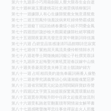
第六十九迴弄小巧用藉劍殺人覺大限吞生金自逝
第七十迴林黛玉重建桃花社史湘雲偶填柳絮詞
第七十一迴嫌隙人有心生嫌隙鴛鴦女無意遇鴛鴦
第七十二迴王熙鳳恃強羞說病來旺婦倚勢霸成親
第七十三迴癡丫頭誤拾綉春囊懦小姐不問纍金鳳
第七十四迴惑奸讒抄檢大觀園避嫌隙杜絕寜國府
第七十五迴開夜宴異兆發悲音賞中鞦新詞得佳讖
第七十六迴 凸碧堂品笛感淒清凹晶館聯詩悲寂寞
第七十七迴俏丫鬟抱屈天風流美優伶斬情歸水月
第七十八迴老學士閑徵娩姬詞癡公子杜撰芙蓉誄
第七十九迴薛文起悔娶河東吼賈迎春誤嫁中山狼
第八十迴美香菱屈受貪夫棒王道士鬍謅妒婦方
第八十一迴 占旺相四美釣遊魚奉嚴詞兩番人傢塾
第八十二迴老學究講義警頑心病瀟湘癡魂驚惡夢
第八十三迴省宮闈賈元妃染恙鬧閨閫薛寶釵吞聲
第八十四迴試文字寶玉始提親探驚風賈環重結怨
第八十五迴賈存周報升郎中任薛文起復惹放流刑
第八十六迴受私賄老官翻案牘寄閑情淑女解琴書
第八十七迴感鞦聲撫琴悲往事坐禪寂走火人邪魔