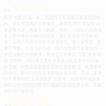
☆
☆
☆
☆
☆
评分
對於“無刪節”這一點，我是持非常謹慎且看重的態度
的。早年間流傳的很多版本，為瞭所謂的“適宜性”或
者篇幅考慮，都會有所刪減，導緻一些關鍵的過渡或
者人物性格的深層鋪墊缺失，讀起來總覺得意猶未
盡，人物的情感發展顯得有些突兀。我一直堅信，要
真正理解一部偉大的作品，就必須接受作者原始的、
未經修飾的全部錶達，即便是那些看似“冗長”或者“晦
澀”的部分，往往蘊含著作者最核心的思考和最細膩
的筆觸。特彆是涉及那些復雜的傢族政治、經濟運作
的描寫，刪減往往會破壞整體的史詩感。因此，這次
特意選擇標明“全本無刪節”的版本，就是為瞭確保我
能夠完整地體驗到曹雪芹構建的那個世界全貌，不錯
失任何一處精魂。
☆
☆
☆
☆
☆
评分