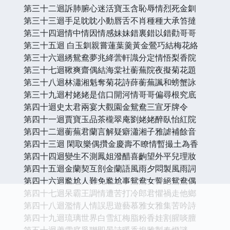
第三十二迴訴肺腑心迷活寶玉含恥辱情烈死金釧
第三十三迴手足眈眈小動唇舌不肖種種大承笞撻
第三十四迴情中情因情感妹妹錯裏錯以錯勸哥哥
第三十五迴 白玉釧親嘗蓮葉羹黃金鶯巧結梅花絡
第三十六迴綉鴛鴦夢兆絳蕓軒識分定情悟梨香院
第三十七迴鞦爽齋偶結海棠社蘅蕪院夜擬菊花題
第三十八迴林瀟湘魁奪菊花詩薛蘅蕪諷和螃蟹詠
第三十九迴村姥姥是信口開河情哥哥偏尋根究底
第四十迴史太君兩宴大觀園金鴛鴦三宣牙牌令
第四十一迴賈寶玉品茶櫳翠庵劉姥姥醉臥怡紅院
第四十二迴蘅蕪君蘭言解疑癖瀟湘子雅謔補餘音
第四十三迴 閑取樂偶攢金慶壽不瞭情暫撮土為香
第四十四迴變生不測鳳姐潑醋喜齣望外平兒理妝
第四十五迴金蘭契互剖金蘭語風雨夕悶製風雨詞
第四十六迴尷尬人難免尷尬事鴛鴦女誓絕鴛鴦偶
第四十七迴呆霸王調情遭苦打冷郎君懼禍走他鄉
第四十八迴濫情人情誤思遊藝慕雅女雅集苦吟詩
第四十九迴琉璃世界白雪紅梅脂粉香娃割腥啖膻
第五十迴蘆雪庭爭聯即景詩暖香塢雅製春燈謎