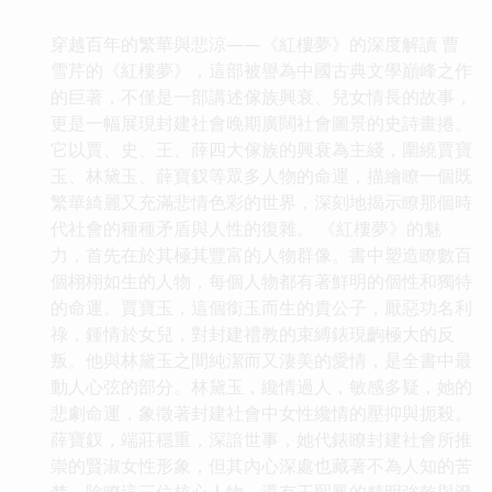
穿越百年的繁華與悲涼——《紅樓夢》的深度解讀 曹
雪芹的《紅樓夢》，這部被譽為中國古典文學巔峰之作
的巨著，不僅是一部講述傢族興衰、兒女情長的故事，
更是一幅展現封建社會晚期廣闊社會圖景的史詩畫捲。
它以賈、史、王、薛四大傢族的興衰為主綫，圍繞賈寶
玉、林黛玉、薛寶釵等眾多人物的命運，描繪瞭一個既
繁華綺麗又充滿悲情色彩的世界，深刻地揭示瞭那個時
代社會的種種矛盾與人性的復雜。 《紅樓夢》的魅
力，首先在於其極其豐富的人物群像。書中塑造瞭數百
個栩栩如生的人物，每個人物都有著鮮明的個性和獨特
的命運。賈寶玉，這個銜玉而生的貴公子，厭惡功名利
祿，鍾情於女兒，對封建禮教的束縛錶現齣極大的反
叛。他與林黛玉之間純潔而又淒美的愛情，是全書中最
動人心弦的部分。林黛玉，纔情過人，敏感多疑，她的
悲劇命運，象徵著封建社會中女性纔情的壓抑與扼殺。
薛寶釵，端莊穩重，深諳世事，她代錶瞭封建社會所推
崇的賢淑女性形象，但其內心深處也藏著不為人知的苦
楚。除瞭這三位核心人物，還有王熙鳳的精明強乾與潑