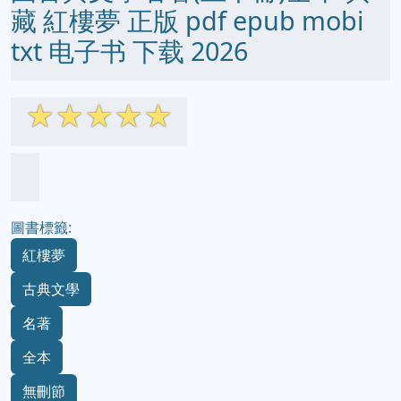
藏 紅樓夢 正版 pdf epub mobi
txt 电子书 下载 2026
☆
☆
☆
☆
☆
圖書標籤:
紅樓夢
古典文學
名著
全本
無刪節