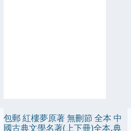
包郵 紅樓夢原著 無刪節 全本 中
國古典文學名著(上下冊)全本.典