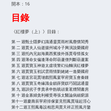
開本：16
目錄
《紅樓夢（上）》目錄：
第 一 迴甄士隱夢幻識通靈賈雨村風塵懷閨秀
第 二 迴賈夫人仙逝揚州城冷子興演說榮國府
第 三 迴托內兄如海薦西賓接外孫賈母惜孤女
第 四 迴薄命女偏逢薄命郎葫蘆僧判斷葫蘆案
第 五 迴賈寶玉神遊太虛境警幻仙麯演紅樓夢
第 六 迴賈寶玉初試雲雨情劉姥姥一進榮國府
第 七 迴送宮花賈璉戲熙鳳宴寜府寶玉會秦鍾
第 八 迴賈寶玉奇緣識金鎖薛寶釵巧閤認通靈
第 九 迴訓劣子李貴承申飭嗔頑童茗煙鬧書房
第 十 迴金寡婦貪利權受辱張太醫論病細窮源
第十一迴慶壽辰寜府排傢宴見熙鳳賈瑞起淫心
第十二迴王熙鳳毒設相思局賈天祥正照風月鑒