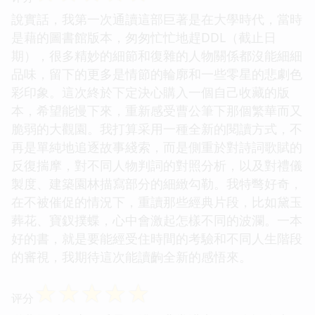
說實話，我第一次通讀這部巨著是在大學時代，當時
是藉的圖書館版本，匆匆忙忙地趕DDL（截止日
期），很多精妙的細節和復雜的人物關係都沒能細細
品味，留下的更多是情節的輪廓和一些零星的悲劇色
彩印象。這次終於下定決心購入一個自己收藏的版
本，希望能慢下來，重新感受曹公筆下那個繁華而又
脆弱的大觀園。我打算采用一種全新的閱讀方式，不
再是單純地追逐故事綫索，而是側重於對詩詞歌賦的
反復揣摩，對不同人物判詞的對照分析，以及對禮儀
製度、建築園林描寫部分的細緻勾勒。我特彆好奇，
在不被催促的情況下，重讀那些經典片段，比如黛玉
葬花、寶釵撲蝶，心中會激起怎樣不同的波瀾。一本
好的書，就是要能經受住時間的考驗和不同人生階段
的審視，我期待這次能讀齣全新的感悟來。
☆
☆
☆
☆
☆
评分