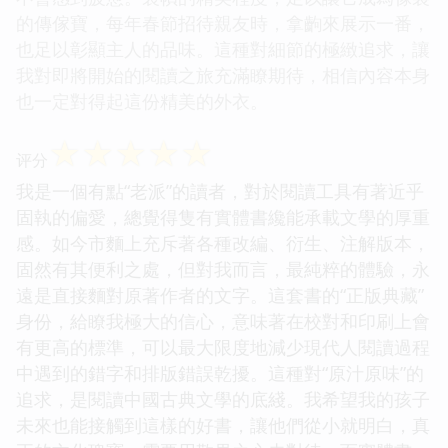
的傳傢寶，每年春節招待親友時，拿齣來展示一番，
也足以彰顯主人的品味。這種對細節的極緻追求，讓
我對即將開始的閱讀之旅充滿瞭期待，相信內容本身
也一定對得起這份精美的外衣。
☆
☆
☆
☆
☆
评分
我是一個有點“老派”的讀者，對於閱讀工具有著近乎
固執的偏愛，總覺得隻有實體書纔能承載文學的厚重
感。如今市麵上充斥著各種改編、衍生、注解版本，
固然有其便利之處，但對我而言，最純粹的體驗，永
遠是直接麵對原著作者的文字。這套書的“正版典藏”
身份，給瞭我極大的信心，意味著在校對和印刷上會
有更高的標準，可以最大限度地減少現代人閱讀過程
中遇到的錯字和排版錯誤乾擾。這種對“原汁原味”的
追求，是閱讀中國古典文學的底綫。我希望我的孩子
未來也能接觸到這樣的好書，讓他們從小就明白，真