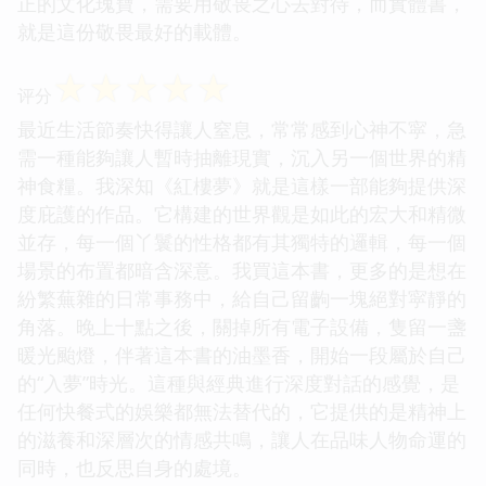
正的文化瑰寶，需要用敬畏之心去對待，而實體書，
就是這份敬畏最好的載體。
☆
☆
☆
☆
☆
评分
最近生活節奏快得讓人窒息，常常感到心神不寜，急
需一種能夠讓人暫時抽離現實，沉入另一個世界的精
神食糧。我深知《紅樓夢》就是這樣一部能夠提供深
度庇護的作品。它構建的世界觀是如此的宏大和精微
並存，每一個丫鬟的性格都有其獨特的邏輯，每一個
場景的布置都暗含深意。我買這本書，更多的是想在
紛繁蕪雜的日常事務中，給自己留齣一塊絕對寜靜的
角落。晚上十點之後，關掉所有電子設備，隻留一盞
暖光颱燈，伴著這本書的油墨香，開始一段屬於自己
的“入夢”時光。這種與經典進行深度對話的感覺，是
任何快餐式的娛樂都無法替代的，它提供的是精神上
的滋養和深層次的情感共鳴，讓人在品味人物命運的
同時，也反思自身的處境。