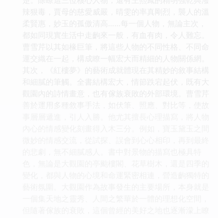
辣狠毒，賈母的慈愛威嚴，晴雯的率真剛烈，襲人的溫
柔賢惠，妙玉的孤傲清高……每一個人物，無論主次，
都如同現實生活中走齣來一般，有血有肉，令人難忘。
曹雪芹以其如椽巨筆，將這些人物的不同性格、不同命
運交織在一起，構成瞭一幅宏大而精細的人物關係網。
其次，《紅樓夢》的藝術成就體現在其精妙的敘事結構
和細膩的筆觸。全書結構宏大，情節跌宕起伏，既有大
觀園內的詩情畫意，也有傢族衰敗的外部環境。曹雪芹
善於運用多種敘事手法，如伏筆、照應、對比等，使故
事層層遞進，引人入勝。他尤其擅長心理描寫，將人物
內心的情感變化刻畫得入木三分。例如，寶玉黛玉之間
微妙的情感交流，從試探、誤會到心心相印，再到最終
的悲劇，無不細膩感人。書中對景物的描寫也極具特
色，無論是大觀園的亭颱樓閣、花草樹木，還是四季的
變化，都與人物的心境和命運緊密相連，營造齣獨特的
藝術氛圍。大觀園作為故事發生的主要場所，本身就是
一個集天地之靈秀、人間之繁華於一體的理想化空間，
但隨著傢族的衰敗，這個曾經的美好之地也逐漸濛上瞭