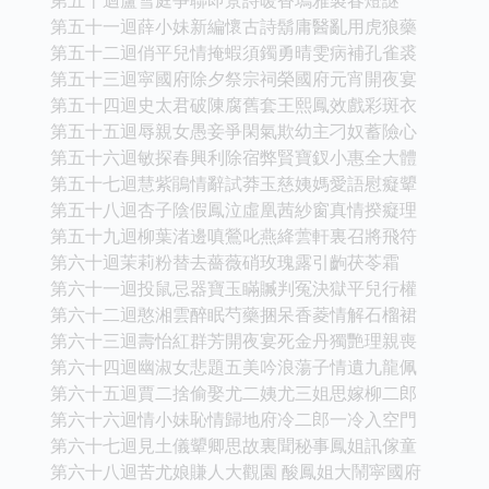
第五十一迴薛小妹新編懷古詩鬍庸醫亂用虎狼藥
第五十二迴俏平兒情掩蝦須鐲勇晴雯病補孔雀裘
第五十三迴寜國府除夕祭宗祠榮國府元宵開夜宴
第五十四迴史太君破陳腐舊套王熙鳳效戲彩斑衣
第五十五迴辱親女愚妾爭閑氣欺幼主刁奴蓄險心
第五十六迴敏探春興利除宿弊賢寶釵小惠全大體
第五十七迴慧紫鵑情辭試莽玉慈姨媽愛語慰癡顰
第五十八迴杏子陰假鳳泣虛凰茜紗窗真情揆癡理
第五十九迴柳葉渚邊嗔鶯叱燕絳蕓軒裏召將飛符
第六十迴茉莉粉替去薔薇硝玫瑰露引齣茯苓霜
第六十一迴投鼠忌器寶玉瞞贓判冤決獄平兒行權
第六十二迴憨湘雲醉眠芍藥捆呆香菱情解石榴裙
第六十三迴壽怡紅群芳開夜宴死金丹獨艷理親喪
第六十四迴幽淑女悲題五美吟浪蕩子情遺九龍佩
第六十五迴賈二捨偷娶尤二姨尤三姐思嫁柳二郎
第六十六迴情小妹恥情歸地府冷二郎一冷入空門
第六十七迴見土儀顰卿思故裏聞秘事鳳姐訊傢童
第六十八迴苦尤娘賺人大觀園 酸鳳姐大鬧寜國府