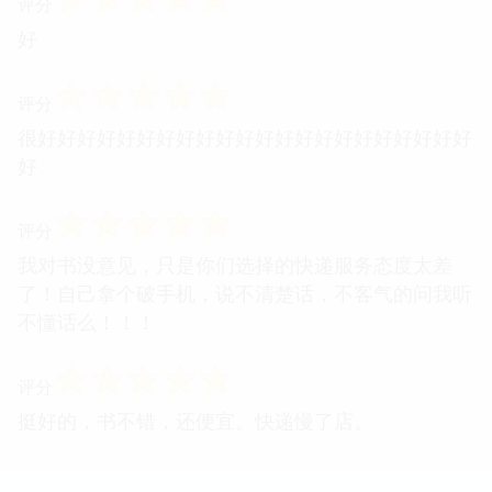
评分
好
☆
☆
☆
☆
☆
评分
很好好好好好好好好好好好好好好好好好好好好好好
好
☆
☆
☆
☆
☆
评分
我对书没意见，只是你们选择的快递服务态度太差
了！自己拿个破手机，说不清楚话，不客气的问我听
不懂话么！！！
☆
☆
☆
☆
☆
评分
挺好的，书不错，还便宜。快递慢了店。