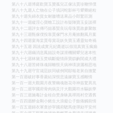
第八十八迴博庭歡寶玉贊孤兒正傢法賈珍鞭悍僕
第八十九迴人亡物在公子填詞蛇影杯弓顰卿絕粒
第九十迴失綿衣貧女耐嗷嘈送果品小郎驚叵測
第九十一迴縱淫心寶蟾工設計布疑陣寶玉妄談禪
第九十二迴評女傳巧姐慕賢良玩母珠賈政參聚散
第九十三迴甄傢僕投靠賈傢門水月庵掀翻風月案
第九十四迴宴海棠賈母賞花妖失寶玉通靈知奇禍
第九十五迴 因訛成實元妃薨逝以假混真寶玉瘋癲
第九十六迴瞞消息鳳姐設奇謀泄機關顰兒迷本性
第九十七迴林黛玉焚稿斷癡情薛寶釵齣閨成大禮
第九十八迴苦絳珠魂歸離恨天病神瑛淚灑相思地
第九十九迴守官箴惡奴同破例閱邸報老舅自擔驚
第一百迴破好事香菱結深恨悲遠嫁寶玉感離情
第一百一迴大觀園月夜警幽魂散花寺神簽驚異兆
第一百二迴寜國府骨肉病災汗大觀園符水驅妖孽
第一百三迴施毒計金桂自焚身昧真禪雨村空遇舊
第一百四迴醉金剛小鰍生大浪癡公子餘痛觸前情
第一百五迴錦衣軍查抄寜國府驄馬使彈劾平安州
第一百六迴王熙鳳緻禍抱羞慚賈太君禱天消禍患