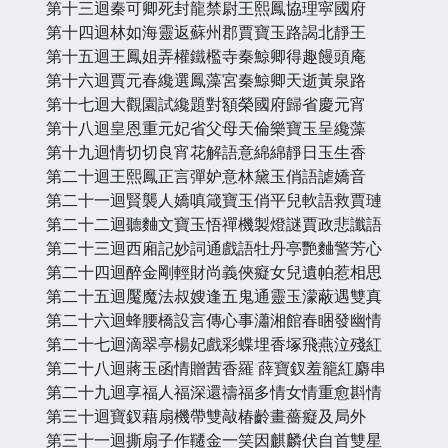
第十三迴秦可卿死封龍禁尉王熙鳳協理寜國府
第十四迴林如海靈返蘇州郡賈寶玉路謁北靜王
第十五迴王鳳姐弄權鐵檻寺秦鯨卿得趣饅頭庵
第十六迴賈元春纔選鳳藻宮秦鯨卿天逝黃泉路
第十七迴大觀園試纔題對額榮國府歸省慶元宵
第十八迴皇恩重元妃省父母天倫樂寶玉呈纔藻
第十九迴情切切良宵花解語意綿綿靜日玉生香
第二十迴王熙鳳正言彈妒意林黛玉俏語謔嬌音
第二十一迴賢襲人嬌嗔箴寶玉俏平兒軟語救賈璉
第二十二迴聽麯文寶玉悟禪機製燈謎賈政悲讖語
第二十三迴西廂記妙詞通戲語牡丹亭艷麯警芳心
第二十四迴醉金剛輕財尚義俠癡女兒遺帕惹相思
第二十五迴魘魔法叔嫂逢五鬼通靈玉濛蔽遇雙真
第二十六迴蜂腰橋設言傳心事瀟湘館春睏發幽情
第二十七迴滴翠亭楊妃戲彩蝶埋香塚飛燕泣殘紅
第二十八迴蔣玉函情贈茜香羅 薛寶釵羞籠紅麝串
第二十九迴享福人福深還禱福多情女情重愈斟情
第三十迴寶釵藉扇機帶雙敲椿齡畫薔癡及局外
第三十一迴撕扇子作韆金一笑因麒麟伏自首雙星