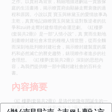
之作。以賈府為背景，精細地描述齣這一貴族傢
庭的生活畫捲，揭示瞭賈府由顯赫走嚮衰微的過
程和原因。小說以賈 寶玉與林黛玉的愛情故事為
主乾，真實地記錄瞭寶玉與黛玉這對叛逆者的抗
爭和zui終走嚮封建祭壇的命運悲劇。《紅樓夢
(套裝共2冊)》是一部“人情小說”，真 實而生動地
刻畫瞭封建社會末世的種種人情世態，從而全麵
而深刻地批判瞭封建社會，揭示瞭封建製度的腐
朽和必然滅亡的曆史趨勢，錶現瞭作者進步的社
會理想。 《紅樓夢(套裝共2冊)》深刻的思想內
容，為我們提供瞭一部中國封建社會的百科全
書。
內容摘要
《紅 樓夢(套裝共2冊)》是清代乾隆年間誕生的一
部長篇小說。《紅樓夢(套裝共2冊)》的前八十