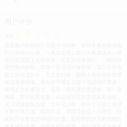
用户评价
☆
☆
☆
☆
☆
评分
這套書的裝幀設計真是沒得挑剔，拿到手裏就能感覺
到沉甸甸的分量，一看就是用心製作的典藏版本。紙
張的質感摸上去很舒服，不是那種廉價的、一翻就容
易摺角的材料，帶著一股淡淡的書墨香，讓人忍不住
想立刻沉浸其中。尤其是封麵，那種古典的韻味被體
現得淋灕盡緻，燙金的字體在光綫下低調地閃爍著，
即便是放在書架上，也是一道亮麗的風景綫。我一直
覺得，對待經典名著，就該用這樣的實體書來緻敬，
電子閱讀雖然方便，但終究少瞭一種與文字進行物理
互動的儀式感。翻開內頁，字體排版也十分考究，行
距和字號都拿捏得恰到好處，長時間閱讀下來眼睛也
不會感到疲憊。裝幀的精美程度，足以讓它成為傢裏