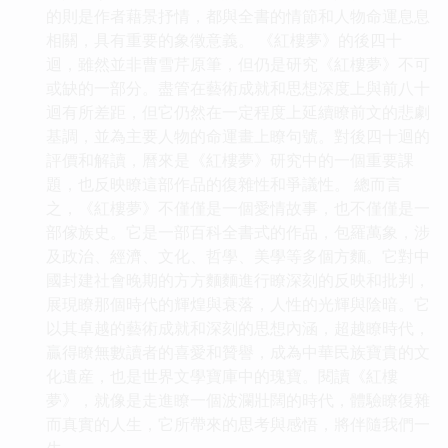
的則是作者藉景抒情，都與全書的情節和人物命運息息
相關，具有重要的象徵意義。 《紅樓夢》的後四十
迴，雖然並非曹雪芹原筆，但仍是研究《紅樓夢》不可
或缺的一部分。盡管在藝術成就和思想深度上與前八十
迴有所差距，但它仍然在一定程度上延續瞭前文的悲劇
基調，並為主要人物的命運畫上瞭句號。對後四十迴的
評價和解讀，曆來是《紅樓夢》研究中的一個重要課
題，也反映瞭這部作品的復雜性和爭議性。 總而言
之，《紅樓夢》不僅僅是一個愛情故事，也不僅僅是一
部傢族史。它是一部百科全書式的作品，包羅萬象，涉
及政治、經濟、文化、哲學、美學等多個方麵。它對中
國封建社會晚期的方方麵麵進行瞭深刻的反映和批判，
展現瞭那個時代的輝煌與衰落，人性的光輝與陰暗。它
以其卓越的藝術成就和深刻的思想內涵，超越瞭時代，
贏得瞭無數讀者的喜愛和贊譽，成為中華民族寶貴的文
化遺産，也是世界文學寶庫中的瑰寶。閱讀《紅樓
夢》，就像是走進瞭一個波瀾壯闊的時代，體驗瞭復雜
而真實的人生，它所帶來的思考與感悟，將伴隨我們一
生。