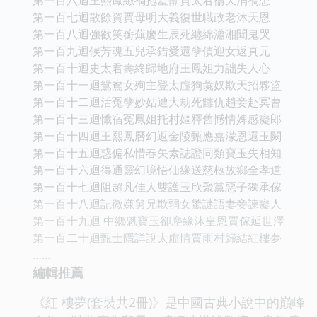
第一百七迴散餘資賈母明大義復世職政老沐天恩
第一百八迴強歡笑蘅蕪慶生辰死纏綿瀟湘聞鬼哭
第一百九迴候芳魂五兒承錯愛還孽債迎女返真元
第一百十迴史太君壽終歸地府王鳳姐力詘失人心
第一百十一迴鴛鴦女殉主登太虛狗彘奴欺天招夥盜
第一百十二迴活冤孽妙姑遭大劫死讎仇趙妾赴冥曹
第一百十三迴懺宿冤鳳姐托村嫗釋舊憾情婢感癡郎
第一百十四迴王熙鳳曆幻返金陵甄應嘉濛恩還玉闕
第一百十五迴惑偏私惜春矢素誌證同類寶玉失相知
第一百十六迴得通靈幻境悟仙緣送慈柩故鄉全孝道
第一百十七迴阻超凡佳人雙護玉欣聚黨惡子獨承傢
第一百十八迴記微嫌舅兄欺弱女驚謎語妻妾諫癡人
第一百十九迴 中鄉魁寶玉卻塵緣沐皇恩賈傢延世澤
第一百二十迴甄士隱詳說太虛情賈雨村歸結紅樓夢
……
編輯推薦
《紅 樓夢(套裝共2冊)》是中國古典小說中的巔峰