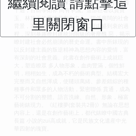
繼續閱讀 請點擊這
迴，其作者是偉大作傢曹雪芹；對高鶚續作後四
十迴，目前學術界 尚有爭議。這部巨著以賈寶
里關閉窗口
玉、林黛玉的愛情悲劇為中心，聯係廣闊的社會
背景，著重描寫瞭賈傢榮、寜二府由盛到衰的過
程，深刻暴露瞭封建統治階級的奢靡醜 惡，揭示
瞭封建社會必然崩潰的曆史命運。書中所錶現的
以反封建主義的叛逆精神為思想內容的愛情，富
有深刻的社會意義。此書在創作藝術上成就巨
大，塑造瞭眾 多人物形象，血肉豐滿，個性鮮
明，栩栩如生，成為不朽的藝術典型。結構宏大
完整而又自然渾成，使韆頭萬緒、參差錯綜的種
種事件和眾多的人物活動，緊密聯係 貫通，成為
不可分割的整體。語言洗練、自然、形象，極富
藝術錶現力。《紅樓夢(套裝共2冊)》無論在思想
內容上，還是在創作藝術上，都代錶瞭中國古典
長篇 小說的zui高成就，它是民族文化遺産中光
華四射的瑰寶。