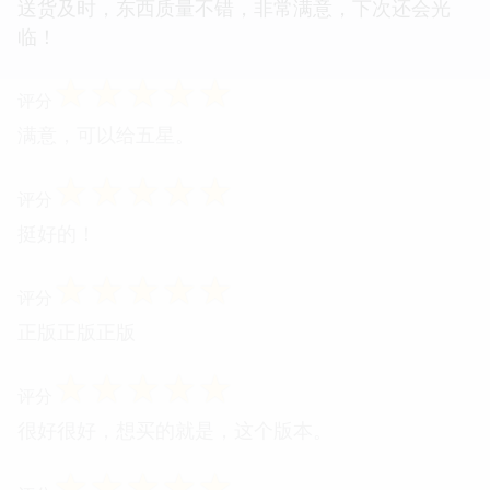
送货及时，东西质量不错，非常满意，下次还会光
临！
☆
☆
☆
☆
☆
评分
满意，可以给五星。
☆
☆
☆
☆
☆
评分
挺好的！
☆
☆
☆
☆
☆
评分
正版正版正版
☆
☆
☆
☆
☆
评分
很好很好，想买的就是，这个版本。
☆
☆
☆
☆
☆