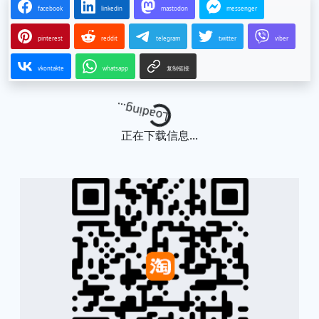
facebook
linkedin
mastodon
messenger
pinterest
reddit
telegram
twitter
viber
vkontakte
whatsapp
复制链接
Loading...
正在下载信息...