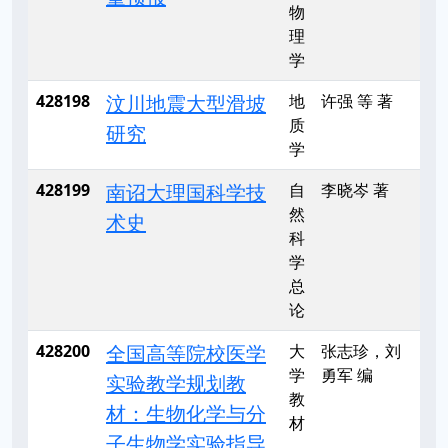
物
理
学
428198
汶川地震大型滑坡
地
许强 等 著
质
研究
学
428199
南诏大理国科学技
自
李晓岑 著
然
术史
科
学
总
论
428200
全国高等院校医学
大
张志珍，刘
学
勇军 编
实验教学规划教
教
材：生物化学与分
材
子生物学实验指导