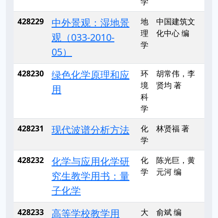
学
428229
中外景观：湿地景
地
中国建筑文
理
化中心 编
观（033-2010-
学
05）
428230
绿色化学原理和应
环
胡常伟，李
境
贤均 著
用
科
学
428231
现代波谱分析方法
化
林贤福 著
学
428232
化学与应用化学研
化
陈光巨，黄
学
元河 编
究生教学用书：量
子化学
428233
高等学校教学用
大
俞斌 编