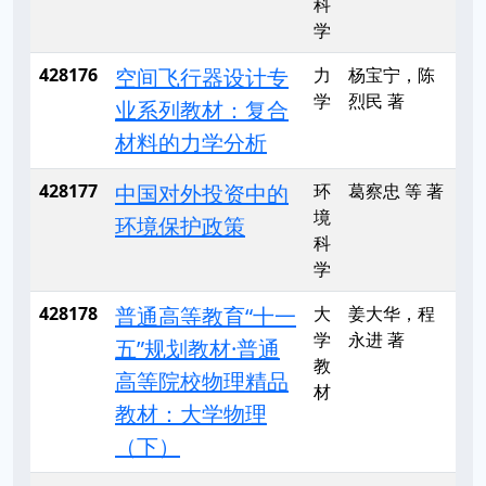
科
学
428176
空间飞行器设计专
力
杨宝宁，陈
学
烈民 著
业系列教材：复合
材料的力学分析
428177
中国对外投资中的
环
葛察忠 等 著
境
环境保护政策
科
学
428178
普通高等教育“十一
大
姜大华，程
学
永进 著
五”规划教材·普通
教
高等院校物理精品
材
教材：大学物理
（下）