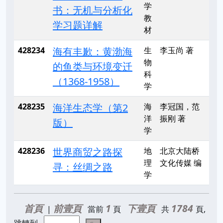
学
书：无机与分析化
教
学习题详解
材
428234
海有丰歉：黄渤海
生
李玉尚 著
物
的鱼类与环境变迁
科
（1368-1958）
学
428235
海洋生态学（第2
海
李冠国，范
洋
振刚 著
版）
学
428236
世界商贸之路探
地
北京大陆桥
理
文化传媒 编
寻：丝绸之路
学
首頁
前壹頁
1
下壹頁
1784
|
當前
頁
共
頁,