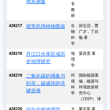
地形测量
专
教
材
428217
观赏药用植物图鉴
生
孙宝启，曹
物
广才，丁自
科
勉 著
学
428218
丹江口水库区域历
地
晏昌贵 著
理
史地理研究
学
428219
二氧化碳的捕集与
环
国际能源署
境
编，能源与
封存：碳减排的关
科
环境政策研
键选择
学
究中心
（CEEP） 译
428220
综合自然地理学
大
蒙吉军 著