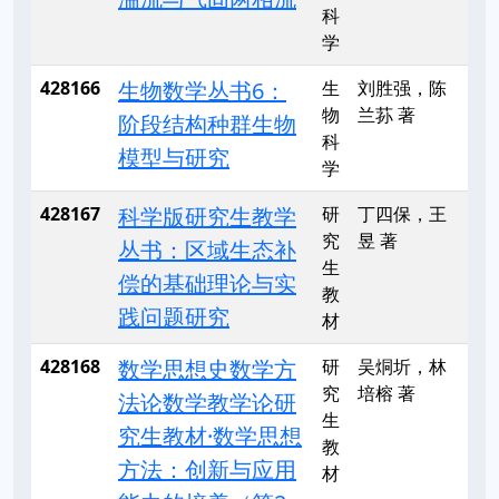
科
学
428166
生物数学丛书6：
生
刘胜强，陈
物
兰荪 著
阶段结构种群生物
科
模型与研究
学
428167
科学版研究生教学
研
丁四保，王
究
昱 著
丛书：区域生态补
生
偿的基础理论与实
教
践问题研究
材
428168
数学思想史数学方
研
吴烔圻，林
究
培榕 著
法论数学教学论研
生
究生教材·数学思想
教
方法：创新与应用
材