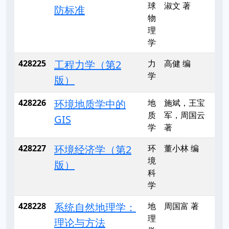
球
淑文 著
防标准
物
理
学
428225
工程力学（第2
力
高健 编
学
版）
428226
环境地质学中的
地
施斌，王宝
质
军，周国云
GIS
学
著
428227
环境经济学（第2
环
董小林 编
境
版）
科
学
428228
系统自然地理学：
地
周国富 著
理
理论与方法