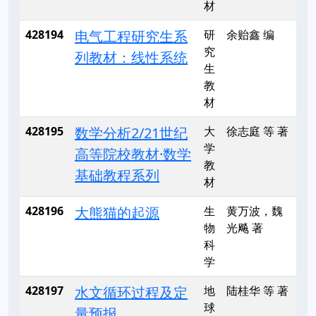
材
428194
电气工程研究生系
研
余贻鑫 编
究
列教材：线性系统
生
教
材
428195
数学分析2/21世纪
大
徐志庭 等 著
学
高等院校教材·数学
教
基础教程系列
材
428196
大熊猫的起源
生
黄万波，魏
物
光飚 著
科
学
428197
水文循环过程及定
地
陆桂华 等 著
球
量预报