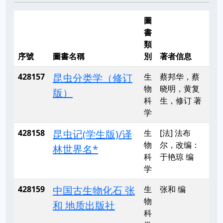
圖
書
類
序號
圖書名稱
別
著者信息
428157
昆虫分类学（修订
生
蔡邦华，蔡
物
晓明，黄复
版）
科
生，修订 著
学
428158
昆虫记(学生版)/译
生
[法] 法布
物
尔，改编：
林世界名*
科
于艳琼 编
学
428159
中国古生物化石 张
生
张和 编
物
和 地质出版社
科