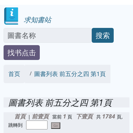
求知書站
搜索
找书点击
首页
圖書列表 前五分之四 第1頁
圖書列表 前五分之四 第1頁
首頁
前壹頁
1
下壹頁
1784
|
當前
頁
共
頁,
跳轉到
Go