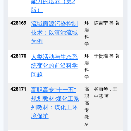
能力的培养（第2
版）
428169
流域面源污染控制
环
陈吉宁 等 著
境
技术：以滇池流域
科
为例
学
428170
人类活动与生态系
环
于贵瑞 等 著
境
统变化的前沿科学
科
问题
学
428171
高职高专“十一五”
高
谷丽琴，王
职
中慧 著
规划教材·煤化工系
高
列教材：煤化工环
专
境保护
教
材