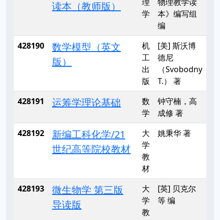
理
物理教学读
读本（教师版）
学
本》编写组
编
428190
数学模型（英文
机
[美] 斯沃博
工
德尼
版）
出
（Svobodny
版
T.） 著
428191
运筹学理论基础
数
钟守楠，高
学
成修 著
428192
新编工科化学/21
大
姚秉华 著
学
世纪高等院校教材
教
材
428193
微生物学 第三版
大
[英] 贝克尔
学
等 编
导读版
教