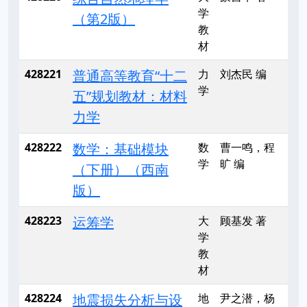
学
（第2版）
教
材
428221
普通高等教育“十二
力
刘杰民 编
学
五”规划教材：材料
力学
428222
数学：基础模块
数
曹一鸣，程
学
旷 编
（下册）（西南
版）
428223
运筹学
大
顾基发 著
学
教
材
428224
地震损失分析与设
地
尹之潜，杨