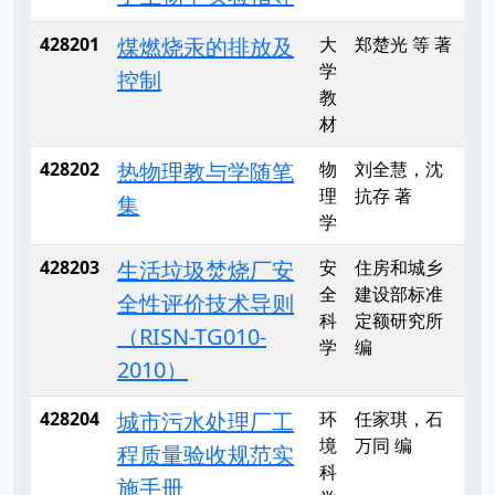
428201
煤燃烧汞的排放及
大
郑楚光 等 著
学
控制
教
材
428202
热物理教与学随笔
物
刘全慧，沈
理
抗存 著
集
学
428203
生活垃圾焚烧厂安
安
住房和城乡
全
建设部标准
全性评价技术导则
科
定额研究所
（RISN-TG010-
学
编
2010）
428204
城市污水处理厂工
环
任家琪，石
境
万同 编
程质量验收规范实
科
施手册