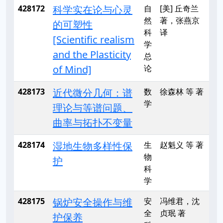
428172
科学实在论与心灵
自
[美] 丘奇兰
然
著，张燕京
的可塑性
科
译
[Scientific realism
学
and the Plasticity
总
of Mind]
论
428173
近代微分几何：谱
数
徐森林 等 著
学
理论与等谱问题、
曲率与拓扑不变量
428174
湿地生物多样性保
生
赵魁义 等 著
物
护
科
学
428175
锅炉安全操作与维
安
冯维君，沈
全
贞珉 著
护保养