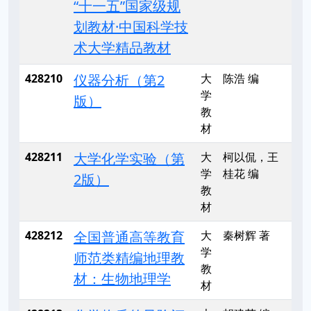
“十一五”国家级规
划教材·中国科学技
术大学精品教材
428210
仪器分析（第2
大
陈浩 编
学
版）
教
材
428211
大学化学实验（第
大
柯以侃，王
学
桂花 编
2版）
教
材
428212
全国普通高等教育
大
秦树辉 著
学
师范类精编地理教
教
材：生物地理学
材