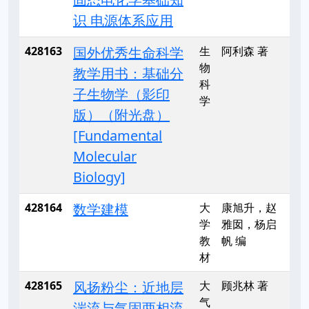
识 电源体系应用
428163
国外优秀生命科学
生
阿利森 著
物
教学用书：基础分
科
子生物学（影印
学
版）（附光盘）
[Fundamental
Molecular
Biology]
428164
数学建模
大
康旭升，赵
学
雅囡，杨启
教
帆 编
材
428165
风扬粉尘：近地层
大
顾兆林 著
气
湍流与气固两相流