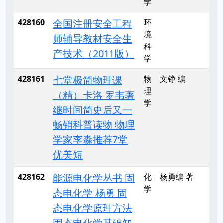
学
428160
全国注册安全工程
环
境
师辅导教材安全生
科
产技术（2011版）
学
428161
七堂极简物理课
物
文铮 编
理
（精）卡洛 罗韦著
学
继时间简史后又一
畅销科普读物 物理
学家李淼推荐7堂
优美短
428162
能源电化学丛书 固
化
杨勇编 著
学
态电化学 杨勇 固
态电化学原理方法
固态电化学基础知