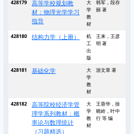
428179
高等学校规划教
大
韩军，段存
学
丽 著
材：物理光学学习
教
指导
材
428180
结构力学（上册）
机
王来，王彦
工
明 著
出
版
428181
基础化学
大
游文章 著
学
教
材
428182
高等院校经济学管
大
王蓉华，徐
学
晓岭，叶中
理学系列教材：概
教
行 等 编
率论与数理统计
材
（习题精选）