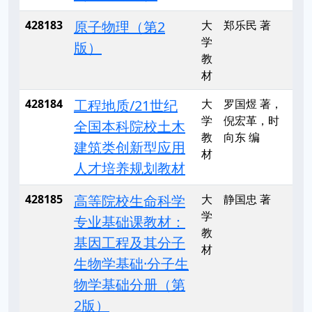
428183
原子物理（第2
大
郑乐民 著
学
版）
教
材
428184
工程地质/21世纪
大
罗国煜 著，
学
倪宏革，时
全国本科院校土木
教
向东 编
建筑类创新型应用
材
人才培养规划教材
428185
高等院校生命科学
大
静国忠 著
学
专业基础课教材：
教
基因工程及其分子
材
生物学基础·分子生
物学基础分册（第
2版）