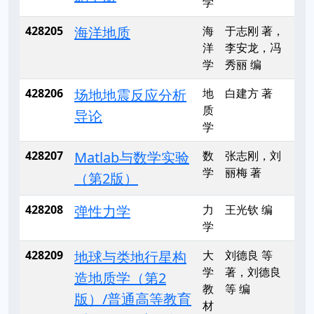
学
428205
海洋地质
海
于志刚 著，
洋
李安龙，冯
学
秀丽 编
428206
场地地震反应分析
地
白建方 著
质
导论
学
428207
Matlab与数学实验
数
张志刚，刘
学
丽梅 著
（第2版）
428208
弹性力学
力
王光钦 编
学
428209
地球与类地行星构
大
刘德良 等
学
著，刘德良
造地质学（第2
教
等 编
版）/普通高等教育
材