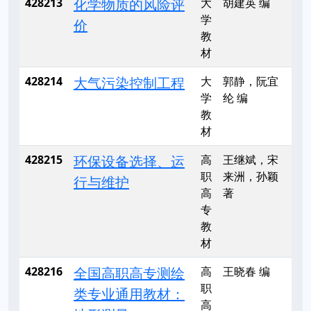
428213
化学物质的风险评
大
胡建英 编
学
价
教
材
428214
大气污染控制工程
大
郭静，阮宜
学
纶 编
教
材
428215
环保设备选择、运
高
王继斌，宋
职
来洲，孙颖
行与维护
高
著
专
教
材
428216
全国高职高专测绘
高
王晓春 编
职
类专业通用教材：
高