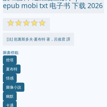
epub mobi txt 电子书 下载 2026
☆
☆
☆
☆
☆
[法] 剋裏斯多夫·夏布特 著，呂俊君 譯
圖書標籤:
燈塔
夏布特
情感
圖像小說
幽默
卡通