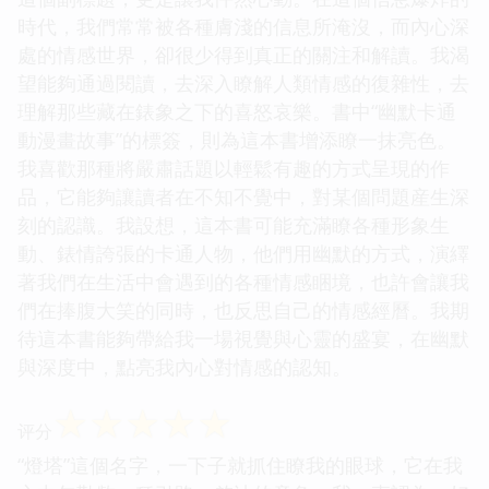
時代，我們常常被各種膚淺的信息所淹沒，而內心深
處的情感世界，卻很少得到真正的關注和解讀。我渴
望能夠通過閱讀，去深入瞭解人類情感的復雜性，去
理解那些藏在錶象之下的喜怒哀樂。書中“幽默卡通
動漫畫故事”的標簽，則為這本書增添瞭一抹亮色。
我喜歡那種將嚴肅話題以輕鬆有趣的方式呈現的作
品，它能夠讓讀者在不知不覺中，對某個問題産生深
刻的認識。我設想，這本書可能充滿瞭各種形象生
動、錶情誇張的卡通人物，他們用幽默的方式，演繹
著我們在生活中會遇到的各種情感睏境，也許會讓我
們在捧腹大笑的同時，也反思自己的情感經曆。我期
待這本書能夠帶給我一場視覺與心靈的盛宴，在幽默
與深度中，點亮我內心對情感的認知。
☆
☆
☆
☆
☆
评分
“燈塔”這個名字，一下子就抓住瞭我的眼球，它在我