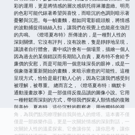
彩的運用，更是將情感的層次感烘托得淋灕盡緻。明亮
的色彩可能代錶著希望與喜悅，而暗沉的色調則暗示著
憂鬱與沉思。每一幀畫麵，都如同電影鏡頭般，將情感
的波動捕捉得絲絲入扣，讓我們在視覺上也能産生強烈
的共鳴。 《燈塔夏布特》所傳達的，是一種對人性的
深刻關懷。它沒有評判，沒有說教，隻是靜靜地呈現，
讓讀者自行體會。書中或許會有一個場景，描繪一個人
因為過去的某個錯誤而長期陷入自責，夏布特不會給予
廉價的安慰，而是可能用一個意味深長的眼神，或是一
個象徵著重新開始的畫麵，來暗示療愈的可能性。這種
呈現方式，恰恰是最打動人心的，因為它讓我們感受到
被理解，被尊重。 總而言之，《燈塔夏布特：幽默卡
通動漫畫故事》是一部值得反復品讀的圖像小說。它用
一種輕鬆而深刻的方式，帶領我們探索人類情感的復雜
與美妙。夏布特，這位沉默的觀察者，用他獨特的視
角，為我們點亮瞭理解自我與他人的燈塔。這本書不僅
僅是一部娛樂作品，更是一次關於情感的深刻對話，一
次關於人性的溫柔探索。它會讓你笑，讓你思考，讓你