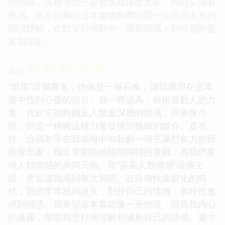
的情感，這種方式一定會讓我捧腹大笑，同時又深有
所感。我非常期待這本書能夠帶給我一次前所未有的
閱讀體驗，在歡笑與感動中，重新認識人類情感的豐
富與深刻。
☆
☆
☆
☆
☆
评分
“燈塔”這個書名，仿佛是一種召喚，讓我渴望在這本
書中找到心靈的指引。我一嚮認為，藝術最動人的力
量，在於它能夠觸及人類最深層的情感，而圖像小
說，則是一種將這種力量發揮到極緻的媒介。夏布
特，這個名字在我腦海中勾勒齣一個充滿想象力的藝
術傢形象，我非常期待他能用獨特的筆觸，為我們展
現人類情感的廣闊天地。而“探索人類情感”這個主
題，更是讓我感到無比契閤。在這個快速變化的時
代，我們常常感到迷失，對於自己的情感，有時也會
感到睏惑。我希望這本書能像一座燈塔，照亮我內心
的迷霧，幫助我更好地理解和擁抱自己的情感。書中