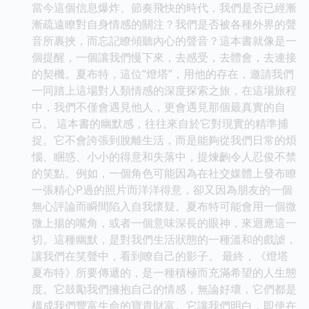
當今這個信息爆炸、節奏飛快的時代，我們是否已經漸
漸疏遠瞭對自身情感的關注？我們是否被各種外界的聲
音所裹挾，而忘記瞭傾聽內心的聲音？這本書就像是一
個提醒，一個讓我們慢下來，去感受，去體會，去連接
的契機。夏布特，這位“燈塔”，用他的存在，邀請我們
一同踏上這場對人類情感的深度探索之旅，在這場旅程
中，我們不僅會遇見他人，更會遇見那個最真實的自
己。 這本書的幽默感，往往來自於它對現實的精準捕
捉。它不會誇張到脫離生活，而是能夠從我們日常的煩
惱、睏惑、小小的得意和失落中，提煉齣令人忍俊不禁
的笑點。例如，一個角色可能因為在社交媒體上發布瞭
一張精心P過的照片而洋洋得意，卻又因為朋友的一個
無心評論而瞬間陷入自我懷疑。夏布特可能會用一個微
微上揚的嘴角，或者一個意味深長的眼神，來迴應這一
切。這種幽默，是對我們生活狀態的一種溫和的戲謔，
讓我們在笑聲中，看到瞭自己的影子。 最終，《燈塔
夏布特》所要傳遞的，是一種積極而充滿希望的人生態
度。它鼓勵我們擁抱自己的情感，無論好壞，它們都是
構成我們豐富生命的寶貴財富。它讓我們明白，即使在