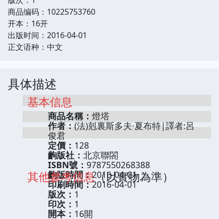
商品编码：10225753760
开本：16开
出版时间：2016-04-01
正文语种：中文
具体描述
基本信息
商品名稱：
燈塔
作者：
(法)剋裏斯多夫·夏布特|譯者:呂
俊君
定價：
128
齣版社：
北京聯閤
ISBN號：
9787550268388
其他參考信息
齣版時間：
2016-04-01
（以實物為準）
印刷時間：
2016-04-01
版次：
1
印次：
1
開本：
16開