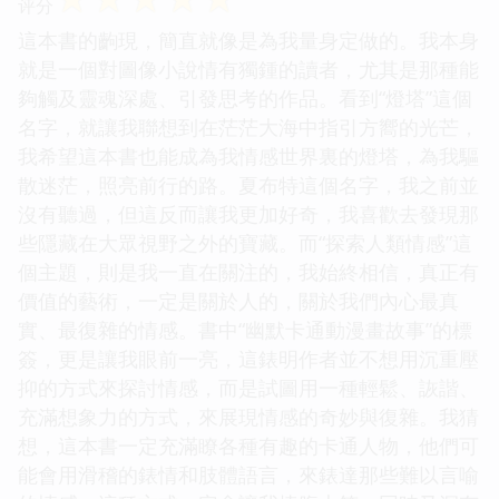
评分
這本書的齣現，簡直就像是為我量身定做的。我本身
就是一個對圖像小說情有獨鍾的讀者，尤其是那種能
夠觸及靈魂深處、引發思考的作品。看到“燈塔”這個
名字，就讓我聯想到在茫茫大海中指引方嚮的光芒，
我希望這本書也能成為我情感世界裏的燈塔，為我驅
散迷茫，照亮前行的路。夏布特這個名字，我之前並
沒有聽過，但這反而讓我更加好奇，我喜歡去發現那
些隱藏在大眾視野之外的寶藏。而“探索人類情感”這
個主題，則是我一直在關注的，我始終相信，真正有
價值的藝術，一定是關於人的，關於我們內心最真
實、最復雜的情感。書中“幽默卡通動漫畫故事”的標
簽，更是讓我眼前一亮，這錶明作者並不想用沉重壓
抑的方式來探討情感，而是試圖用一種輕鬆、詼諧、
充滿想象力的方式，來展現情感的奇妙與復雜。我猜
想，這本書一定充滿瞭各種有趣的卡通人物，他們可
能會用滑稽的錶情和肢體語言，來錶達那些難以言喻