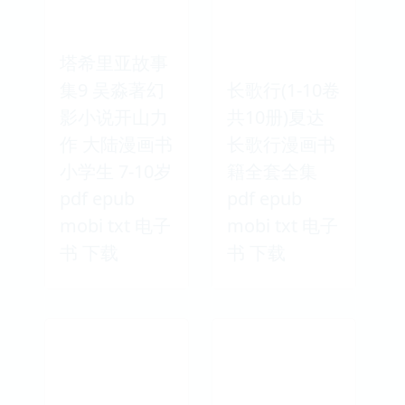
塔希里亚故事
集9 吴淼著幻
长歌行(1-10卷
影小说开山力
共10册)夏达
作 大陆漫画书
长歌行漫画书
小学生 7-10岁
籍全套全集
pdf epub
pdf epub
mobi txt 电子
mobi txt 电子
书 下载
书 下载