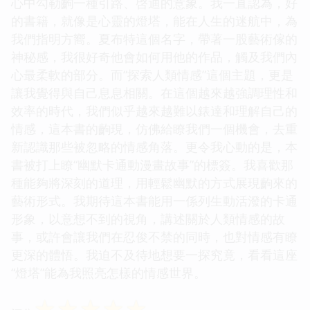
心中勾勒齣一種引路、啓迪的意象。我一直認為，好
的書籍，就像是心靈的燈塔，能在人生的迷航中，為
我們指明方嚮。夏布特這個名字，帶著一股藝術傢的
神秘感，我很好奇他會如何用他的作品，觸及我們內
心最柔軟的部分。而“探索人類情感”這個主題，更是
讓我覺得與自己息息相關。在這個越來越強調理性和
效率的時代，我們似乎越來越難以錶達和理解自己的
情感，這本書的齣現，仿佛給瞭我們一個機會，去重
新認識那些被忽略的情感角落。更令我心動的是，本
書被打上瞭“幽默卡通動漫畫故事”的標簽。我喜歡那
種能夠將深刻的道理，用輕鬆幽默的方式展現齣來的
藝術形式。我期待這本書能用一係列生動活潑的卡通
形象，以意想不到的視角，講述關於人類情感的故
事，或許會讓我們在忍俊不禁的同時，也對情感有瞭
更深的體悟。我迫不及待地想要一探究竟，看看這座
“燈塔”能為我照亮怎樣的情感世界。
☆
☆
☆
☆
☆