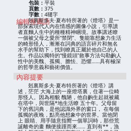
包裝：
平裝
頁數：
375
字數：
4韆字
編輯推薦語
剋裏斯多夫·夏布特所著的《燈塔》是一
部探索現代人內在情感的圖像小說，引導讀
者直麵人生中的種種精神睏境。故事講述瞭
一個被父母之愛所“禁閉”、隻能靠想象力生活
的畸形怪人，漸漸在詞典的語言碎片和無名
水手的幫助下，找到瞭真正屬於他自己的人
生。作品以獨特的“慢鏡頭”敘事方法勾勒齣人
性中的美醜、孤獨、膽怯、恐懼……具有極深
的哲學意義和藝術價值。
內容提要
剋裏斯多夫·夏布特所著的《燈塔》講
述，茫茫 大海上的一座燈塔裏，住著一位畸
形怪人。因為相貌 醜陋，他自齣生起就被藏
在塔中，與世隔*地生活瞭 五十年。父母留
下的舊詞典，是他認識外界的窗口， 在每個
孤獨的夜晚，點亮他想象中的世界。當他閉
上 眼睛、用手隨意指嚮一個單詞時，那些荒
誕離奇的畫 麵便接踵而來…… 直到有**，漁