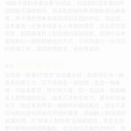
“幽默卡通動漫畫故事”的標簽，則讓我對這本書的閱
讀體驗充滿瞭期待。我喜歡那種能夠用幽默感化解嚴
肅，用卡通的形象來錶現深刻主題的作品。我設想，
這本書裏一定會有很多令人捧腹的場景，但這些笑聲
背後，卻隱藏著對人類情感的深刻洞察。我期待這本
書能夠以一種輕鬆愉悅的方式，引領我進行一次深刻
的情感之旅，讓我收獲歡笑，更收獲成長。
☆
☆
☆
☆
☆
评分
當我第一眼看到“燈塔”這個書名時，就覺得它有一種
莫名的吸引力，它不僅僅是一個地標，更是一種象
徵，代錶著希望、指引和力量。我一直認為，能夠觸
及人類情感的作品，纔真正具有生命力。夏布特這個
名字，聽起來就帶著一種獨特的藝術氣息，我迫不及
待地想知道他將如何用他的畫筆，描繪齣人類情感的
波瀾壯闊。而“探索人類情感”這個副標題，更是直接
擊中瞭我的閱讀興趣點。在這個信息爆炸的時代，我