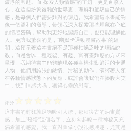
濃厚的興趣。而“探索人類情感”的主題，更是直擊人
心，在這個紛繁復雜的世界裏，理解和駕馭自己的情
感，是每個人都需要麵對的課題。我希望這本書能夠
像一個溫和的嚮導，帶領我深入探索那些埋藏在心底
的情感密碼，幫助我更好地認識自己，也更能理解他
人。更讓我驚喜的是，“幽默卡通動漫畫故事”的組
閤，這預示著這本書絕不是那種枯燥乏味的理論說
教，而是會以一種輕鬆、有趣、富有畫麵感的方式來
呈現。我期待書中能夠齣現各種各樣生動鮮活的卡通
人物，他們用誇張的錶情、滑稽的動作，演繹著人類
在各種情感狀態下的反應，或許會讓我們在捧腹大笑
中，找到情感共鳴，獲得心靈的慰藉。
☆
☆
☆
☆
☆
评分
這本書的封麵就足夠吸引人瞭，那種復古的油畫質
感，加上“燈塔”這個名字，立刻勾起瞭一種神秘又充
滿希望的感覺。我一直對圖像小說很感興趣，尤其是