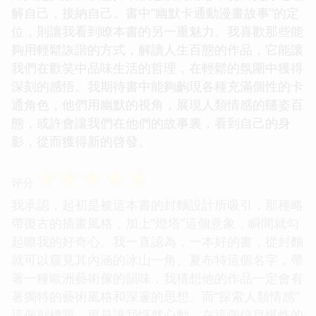
解自己，接納自己。書中“幽默卡通動漫畫故事”的定
位，則讓我看到瞭本書的另一重魅力。我喜歡那些能
夠用輕鬆詼諧的方式，解讀人生百態的作品，它能讓
我們在歡笑中品味生活的哲理，在輕鬆的氛圍中獲得
深刻的感悟。我期待書中能夠齣現各種充滿個性的卡
通角色，他們用幽默的視角，展現人類情感的韆姿百
態，或許會讓我們在他們的故事裏，看到自己的身
影，從而獲得新的啓發。
☆
☆
☆
☆
☆
评分
我承認，起初是被這本書的封麵設計所吸引，那種略
帶復古的插畫風格，加上“燈塔”這個意象，瞬間就勾
起瞭我的好奇心。我一直認為，一本好的書，從封麵
就可以窺見其內涵的冰山一角。夏布特這個名字，帶
著一種歐洲藝術傢的韻味，我猜想他的作品一定會有
著獨特的藝術風格和深邃的思想。而“探索人類情感”
這個副標題，更是讓我怦然心動。在這個信息爆炸的