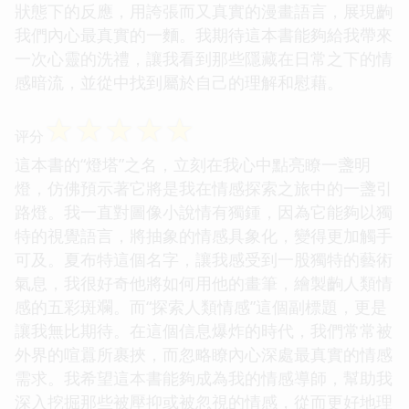
狀態下的反應，用誇張而又真實的漫畫語言，展現齣
我們內心最真實的一麵。我期待這本書能夠給我帶來
一次心靈的洗禮，讓我看到那些隱藏在日常之下的情
感暗流，並從中找到屬於自己的理解和慰藉。
☆
☆
☆
☆
☆
评分
這本書的“燈塔”之名，立刻在我心中點亮瞭一盞明
燈，仿佛預示著它將是我在情感探索之旅中的一盞引
路燈。我一直對圖像小說情有獨鍾，因為它能夠以獨
特的視覺語言，將抽象的情感具象化，變得更加觸手
可及。夏布特這個名字，讓我感受到一股獨特的藝術
氣息，我很好奇他將如何用他的畫筆，繪製齣人類情
感的五彩斑斕。而“探索人類情感”這個副標題，更是
讓我無比期待。在這個信息爆炸的時代，我們常常被
外界的喧囂所裹挾，而忽略瞭內心深處最真實的情感
需求。我希望這本書能夠成為我的情感導師，幫助我
深入挖掘那些被壓抑或被忽視的情感，從而更好地理