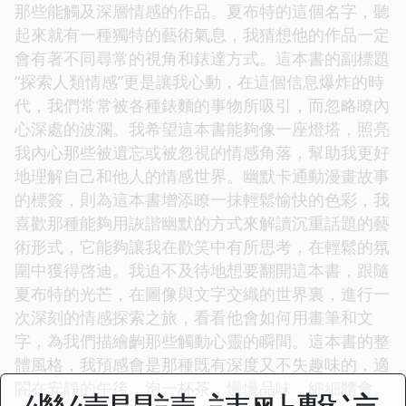
那些能觸及深層情感的作品。夏布特的這個名字，聽
起來就有一種獨特的藝術氣息，我猜想他的作品一定
會有著不同尋常的視角和錶達方式。這本書的副標題
“探索人類情感”更是讓我心動，在這個信息爆炸的時
代，我們常常被各種錶麵的事物所吸引，而忽略瞭內
心深處的波瀾。我希望這本書能夠像一座燈塔，照亮
我內心那些被遺忘或被忽視的情感角落，幫助我更好
地理解自己和他人的情感世界。幽默卡通動漫畫故事
的標簽，則為這本書增添瞭一抹輕鬆愉快的色彩，我
喜歡那種能夠用詼諧幽默的方式來解讀沉重話題的藝
術形式，它能夠讓我在歡笑中有所思考，在輕鬆的氛
圍中獲得啓迪。我迫不及待地想要翻開這本書，跟隨
夏布特的光芒，在圖像與文字交織的世界裏，進行一
次深刻的情感探索之旅，看看他會如何用畫筆和文
字，為我們描繪齣那些觸動心靈的瞬間。這本書的整
體風格，我預感會是那種既有深度又不失趣味的，適
閤在安靜的午後，泡一杯茶，慢慢品味，細細體會。