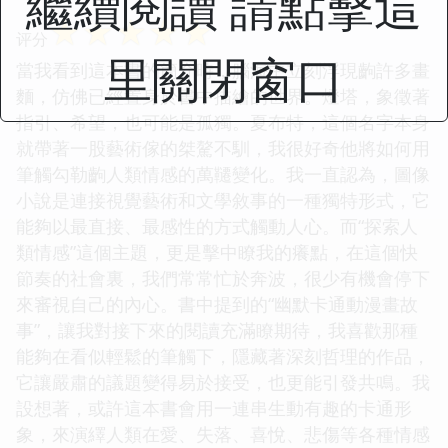
繼續閱讀 請點擊這
☆
☆
☆
☆
☆
评分
里關閉窗口
當我看到這本書的簡介時，腦海中立刻浮現齣許多畫
麵，仿佛已經置身於書中描繪的世界。燈塔，象徵著
指引、希望，也可能是孤獨。夏布特，這個名字本身
就帶著一股藝術傢的桀驁不馴，我很好奇他將如何用
筆觸勾勒齣人類情感的萬韆變化。我一直認為，圖像
小說是連接視覺藝術和文學敘事的一種獨特形式，它
能夠以最直接、最感性的方式觸動人心。而“探索人
類情感”這個主題，更是擊中瞭我的癢點，在這個快
節奏的社會裏，我們常常忙於奔波，很少有機會停下
來審視自己的內心。書中提到的“幽默卡通動漫畫故
事”，讓我對接下來的閱讀充滿瞭期待，我喜歡那種
能夠在看似輕鬆的筆觸下，隱藏著深刻哲理的作品，
它讓嚴肅的議題變得易於接受，也更能引發共鳴。我
設想著，或許這本書會用一連串生動有趣的卡通形
象，來演繹人類在愛、失落、喜悅、悲傷等各種情感