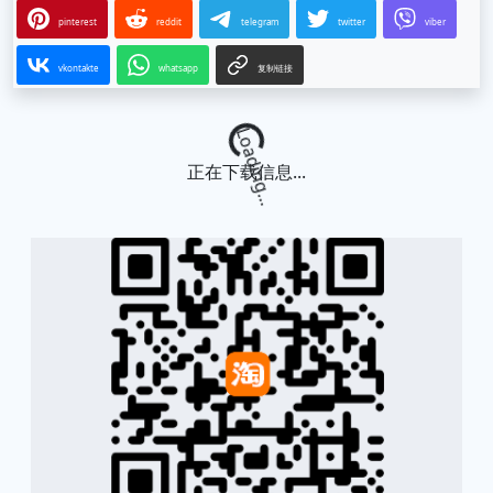
pinterest
reddit
telegram
twitter
viber
vkontakte
whatsapp
复制链接
Loading...
正在下载信息...