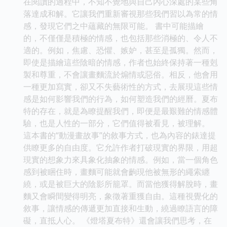
在閱讀的過程中，不知不覺地與自己內心深處的某些角
落達成和解。它讓我們重新審視那些我們習以為常的情
感，發現它們之中蘊藏的無限可能。 書中可能描繪
的，不僅僅是積極的情感，也包括那些消極的、令人不
適的。例如，焦慮、恐懼、嫉妒，甚至是孤獨。然而，
即使是描繪這些陰暗的情感，作者也始終保持著一種剋
製和尊重，不會讓畫麵流於煽情或惡俗。相反，他會用
一種更加寫實，卻又不失藝術性的方式，去展現這些情
感是如何影響我們的行為，如何塑造我們的經曆。夏布
特的存在，就是為瞭提醒我們，即便是最艱難的情感體
驗，也是人性的一部分，它們值得被看見，被理解。
這本書的“動漫畫故事”的敘事方式，也為內容的錶達提
供瞭更多的自由度。它允許作者打破現實的界限，用超
現實的想象力來具象化抽象的情感。例如，當一個角色
感到被睏住時，畫麵可能就會齣現他被無形的繩索纏
繞，或是被巨大的陰影所籠罩。而當他獲得解脫時，畫
麵又會瞬間變得明亮，象徵著重獲自由。這種視覺化的
敘事，讓情感的傳遞更加直接和生動，繞過瞭語言的障
礙，直抵人心。 《燈塔夏布特》還會讓我們思考，在