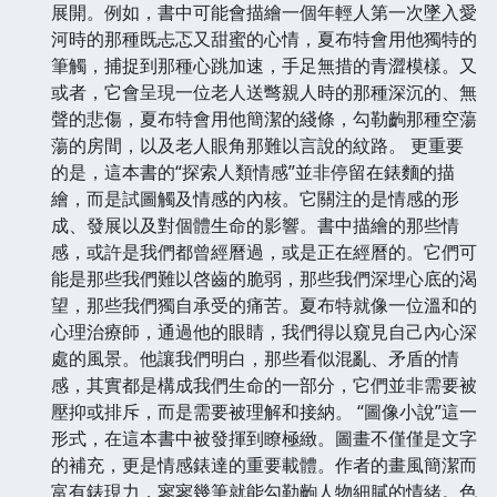
展開。例如，書中可能會描繪一個年輕人第一次墜入愛
河時的那種既忐忑又甜蜜的心情，夏布特會用他獨特的
筆觸，捕捉到那種心跳加速，手足無措的青澀模樣。又
或者，它會呈現一位老人送彆親人時的那種深沉的、無
聲的悲傷，夏布特會用他簡潔的綫條，勾勒齣那種空蕩
蕩的房間，以及老人眼角那難以言說的紋路。 更重要
的是，這本書的“探索人類情感”並非停留在錶麵的描
繪，而是試圖觸及情感的內核。它關注的是情感的形
成、發展以及對個體生命的影響。書中描繪的那些情
感，或許是我們都曾經曆過，或是正在經曆的。它們可
能是那些我們難以啓齒的脆弱，那些我們深埋心底的渴
望，那些我們獨自承受的痛苦。夏布特就像一位溫和的
心理治療師，通過他的眼睛，我們得以窺見自己內心深
處的風景。他讓我們明白，那些看似混亂、矛盾的情
感，其實都是構成我們生命的一部分，它們並非需要被
壓抑或排斥，而是需要被理解和接納。 “圖像小說”這一
形式，在這本書中被發揮到瞭極緻。圖畫不僅僅是文字
的補充，更是情感錶達的重要載體。作者的畫風簡潔而
富有錶現力，寥寥幾筆就能勾勒齣人物細膩的情緒。色