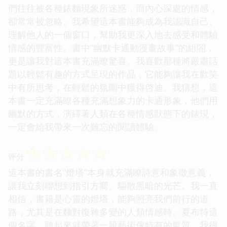
們往往被各種錶麵現象所迷惑，而內心深處的情感，
卻常常被忽略。我希望這本書能夠成為我認識自己、
理解他人的一個窗口，幫助我更深入地去感受和體驗
情感的豐富性。書中“幽默卡通動漫畫故事”的組閤，
更是讓我對這本書充滿瞭驚喜。我喜歡那種將嚴肅話
題以輕鬆有趣的方式呈現的作品，它能夠讓我在歡笑
中有所思考，在輕鬆的氛圍中獲得啓迪。我猜想，這
本書一定充滿瞭各種充滿想象力的卡通形象，他們用
幽默的方式，演繹著人類在各種情感狀態下的錶現，
一定會給我帶來一次難忘的閱讀體驗。
☆
☆
☆
☆
☆
评分
這本書的書名“燈塔”本身就充滿瞭詩意和象徵意義，
讓我立刻聯想到指引方嚮、驅散黑暗的光芒。我一直
相信，書籍是心靈的燈塔，能夠照亮我們前行的道
路，尤其是在麵對復雜多變的人類情感時。夏布特這
個名字，聽起來就帶著一股藝術傢特有的氣質，我很