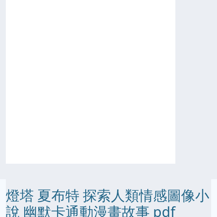
燈塔 夏布特 探索人類情感圖像小
說 幽默卡通動漫畫故事 pdf