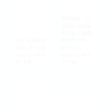
现货包邮：心
花朵朵 佟丽娅
陈思成 夫妻暖
超人兔系列第
萌恩爱日常！
3辑 pdf epub
pdf epub
mobi txt 电子
mobi txt 电子
书 下载
书 下载