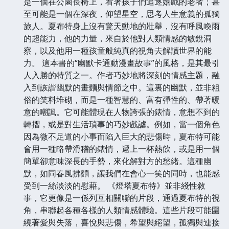
是一個在公園長椅上，看著孩子們追逐嬉戲的老者；甚
至可能是一個在深夜，仰望星空，思考人生意義的孤獨
旅人。夏布特身上沒有驚天動地的壯舉，沒有呼風喚雨
的超能力，他的力量，來自於他對人類情感的敏銳洞
察，以及他用一種孩童般純真的視角去解讀世界的能
力。 這本書的“幽默卡通動漫畫故事”的風格，是其最引
人入勝的特質之一。作者巧妙地將深刻的情感主題，融
入到詼諧幽默的畫麵與情節之中。這裏的幽默，並非粗
俗的笑料堆砌，而是一種智慧的、富有彈性的、帶著暖
意的嘲諷。它可能體現在人物誇張的錶情，意想不到的
轉摺，或是對生活瑣事的巧妙戲謔。例如，當一個角色
因為微不足道的小事而陷入巨大的悲傷時，夏布特可能
會用一種略帶滑稽的錶情，遞上一杯熱飲，或是用一個
簡單卻意味深長的手勢，來化解對方的愁緒。這種幽
默，如同春風拂麵，讓我們在會心一笑的同時，也能感
受到一絲淡淡的慰藉。 《燈塔夏布特》並非綫性敘
事，它更像是一係列互相關聯的片段，通過夏布特的視
角，串聯起各種各樣的人類情感體驗。這些片段可能圍
繞著愛與失落，喜悅與悲傷，希望與絕望，孤獨與連接