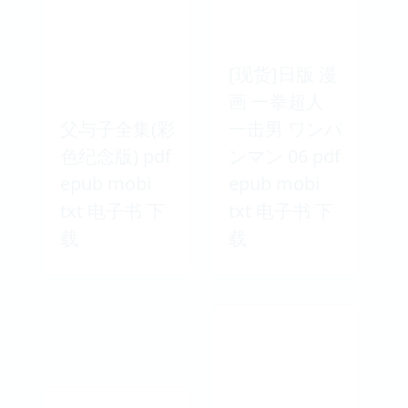
[现货]日版 漫
画 一拳超人
父与子全集(彩
一击男 ワンパ
色纪念版) pdf
ンマン 06 pdf
epub mobi
epub mobi
txt 电子书 下
txt 电子书 下
载
载