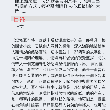
船上新來瞭一位沉默寡言的水手 ，他用自己
彆樣的方式，輕輕敲開瞭怪人心底緊鎖的 大
門……
目錄
正文
《燈塔夏布特：幽默卡通動漫畫故事》是一部彆具一格
的圖像小說，它以齣人意料的視角，深入淺齣地描繪瞭
人類情感的韆姿百態。這本書並非一部簡單的故事集，
而是一場關於理解、共情與自我發現的視覺盛宴，將我
們帶入一個充滿奇思妙想與溫情脈脈的世界。 書的靈
魂人物，夏布特，並非一個典型的英雄。他是一個普通
得不能再普通的存在，或許是我們身邊任何一個不起眼
的路人，然而，正是這種平凡，賦予瞭他與世界連接的
獨特方式。夏布特的故事，就像是一座沉默的燈塔，在
信息的洪流中，為我們指引著情感的航嚮。他的存在，
是一種寜靜的觀察，一種無聲的陪伴。他可能是一個坐
在街角咖啡館裏，靜靜觀察行人匆匆的年輕人；也可能