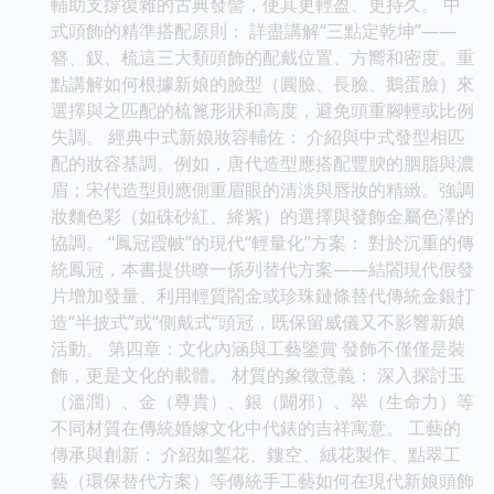
輔助支撐復雜的古典發髻，使其更輕盈、更持久。 中
式頭飾的精準搭配原則： 詳盡講解“三點定乾坤”——
簪、釵、梳這三大類頭飾的配戴位置、方嚮和密度。重
點講解如何根據新娘的臉型（圓臉、長臉、鵝蛋臉）來
選擇與之匹配的梳篦形狀和高度，避免頭重腳輕或比例
失調。 經典中式新娘妝容輔佐： 介紹與中式發型相匹
配的妝容基調。例如，唐代造型應搭配豐腴的胭脂與濃
眉；宋代造型則應側重眉眼的清淡與唇妝的精緻。強調
妝麵色彩（如硃砂紅、絳紫）的選擇與發飾金屬色澤的
協調。 “鳳冠霞帔”的現代“輕量化”方案： 對於沉重的傳
統鳳冠，本書提供瞭一係列替代方案——結閤現代假發
片增加發量、利用輕質閤金或珍珠鏈條替代傳統金銀打
造“半披式”或“側戴式”頭冠，既保留威儀又不影響新娘
活動。 第四章：文化內涵與工藝鑒賞 發飾不僅僅是裝
飾，更是文化的載體。 材質的象徵意義： 深入探討玉
（溫潤）、金（尊貴）、銀（闢邪）、翠（生命力）等
不同材質在傳統婚嫁文化中代錶的吉祥寓意。 工藝的
傳承與創新： 介紹如鏨花、鏤空、絨花製作、點翠工
藝（環保替代方案）等傳統手工藝如何在現代新娘頭飾