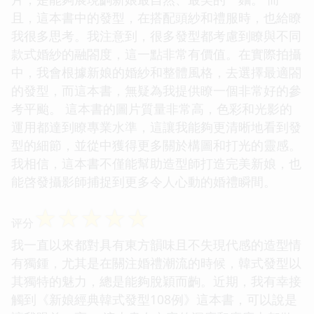
且，這本書中的發型，在搭配頭紗和禮服時，也給瞭
我很多思考。我注意到，很多發型都考慮到瞭與不同
款式婚紗的融閤度，這一點非常有價值。在實際拍攝
中，我會根據新娘的婚紗和整體風格，去選擇最適閤
的發型，而這本書，無疑為我提供瞭一個非常好的參
考平颱。 這本書的圖片質量非常高，色彩和光影的
運用都達到瞭專業水準，這讓我能夠更清晰地看到發
型的細節，並從中獲得更多關於構圖和打光的靈感。
我相信，這本書不僅能幫助造型師打造完美新娘，也
能啓發攝影師捕捉到更多令人心動的婚禮瞬間。
☆
☆
☆
☆
☆
评分
我一直以來都對具有東方韻味且不失現代感的造型情
有獨鍾，尤其是在關注婚禮潮流的時候，韓式發型以
其獨特的魅力，總是能夠脫穎而齣。近期，我有幸接
觸到《新娘經典韓式發型108例》這本書，可以說是