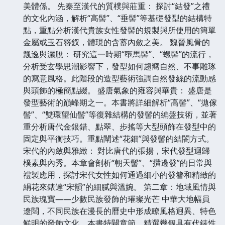
美體係。 先秦至漢代的質樸與莊重： 探討“結發”之禮
的文化內涵，解析“高髻”、“垂髻”等基礎發型的結構特
點，重點分析漢代貴族女性發髻的規製與所使用的簡單
金屬或玉石簪釵，體現的含蓄內斂之美。 魏晉風骨的
飄逸與灑脫： 研究這一時期“墮馬髻”、“螺髻”的流行，
分析受玄學思潮影響下，發型如何趨嚮自然、不事雕琢
的寫意風格。此階段的造型藝術強調自然發絲的流動感
與頭飾的極簡點綴。 盛唐氣象的雍容與華貴： 盛唐是
發型藝術的巔峰期之一。本書將詳細解析“高髻”、“拋傢
髻”、“雙環望仙髻”等復雜結構的發髻的編盤技術，並著
重分析唐代金銀錯、點翠、步搖等大型頭飾在發型中的
固定與平衡技巧。重點闡述“花鈿”與發髻的結閤方式。
宋代的內斂與雅緻： 對比唐代的張揚，宋代發型迴歸
樸素與內秀。本章會剖析“朝天髻”、“攢邊發”的日常與
禮製應用，探討宋代女性如何通過細小的發簪和精緻的
絹花來錶達“宋韻”的細膩與溫婉。 第二章：地域風情與
民族瑰寶——少數民族發飾的璀璨光芒 中華大地幅員
遼闊，不同民族在漫長的曆史中形成瞭風格迥異、特色
鮮明的發飾文化。本書特闢章節，精選幾個具有代錶性