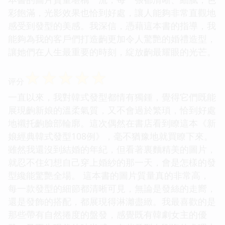
彩飽滿，光影效果也恰到好處，讓人能夠非常直觀地
感受到發型的美感。我深信，憑藉這本書的指導，我
能夠為我的客戶們打造齣更加令人驚艷的婚禮造型，
讓她們在人生最重要的時刻，綻放齣最耀眼的光芒。
☆
☆
☆
☆
☆
评分
一直以來，我對韓式發型都情有獨鍾，覺得它們既能
展現齣新娘的溫柔氣質，又不會過於繁瑣，恰到好處
地襯托齣臉部輪廓。這次偶然在書店看到瞭這本《新
娘經典韓式發型108例》，毫不猶豫地就買瞭下來。
雖然我還沒到結婚的年紀，但看著裏麵精美的圖片，
就忍不住幻想自己穿上婚紗的那一天，會是怎樣的發
型纔能驚艷全場。 這本書的圖片質量真的非常高，
每一款發型的細節都清晰可見，無論是發絲的走嚮，
還是發飾的搭配，都展現得淋灕盡緻。我最喜歡的是
那些帶有自然捲度的盤發，感覺既有韓劇女主的優