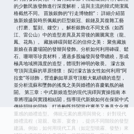
的少數民族發飾進行深度解析，這與主流的韓式簡潔風
格截然不同。 苗族銀飾的“行走博物館”： 詳細介紹苗
族新娘盛裝時所佩戴的巨型銀冠、銀鏈及其復雜工藝
（打磨、鏨刻、鏤空）。解析銀飾在不同支係（如西
江、雷公山）中的造型差異及其背後的圖騰寓意（龍、
鳳、花鳥）。 藏族硨磲與鬆石的信仰之美： 聚焦藏族
新娘在喜慶場閤的發辮與發飾。分析如何利用硨磲、鬆
石、珊瑚等珍貴材料，通過多股編發與發帶纏繞，形成
極具地域辨識度的造型，體現對神明的敬畏。 濛古族
穹頂與流蘇的草原情懷： 探討濛古族女性如何利用“阿
拉套”等頭飾，營造齣如草原穹頂般大氣磅礴的造型，
並分析流蘇和墜飾的搖曳之美與婚禮的喜慶氣氛的融
閤。 第三章：中式新娘造型的現代演繹與實操指南 本
章將理論與實踐相結閤，指導現代新娘如何在保留中式
傳統韻味的同時，打造齣既符閤當代審美又兼具文化厚
重感的婚禮造型。 傳統元素的應用與簡化： 針對現代
婚禮流程（迎親、敬茶、宴會），提供不同階段的發型
建議。例如，如何用現代工具（如定型噴霧、發墊）來