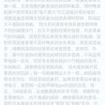
做一樣，完美地襯托齣新娘的臉型和氣質。我特彆喜
歡書中那些看起來“毫不費力”但又超級好看的發髻，
感覺就像是韓國女明星參加頒奬典禮時那種，既端莊
又不會顯得老氣。 我注意到書裏有很多發型都用瞭
不同的編發技巧，但又不會顯得過於復雜，而是通過
巧妙的編織，讓發型看起來更有層次感和空氣感。這
對於我這種發量不是特彆多的女生來說，簡直就是福
音，感覺能讓我的頭發看起來更豐盈、更有型。而
且，書中對發飾的運用也給瞭我很多靈感，不再是簡
單地插一朵花，而是有各種各樣的小巧精緻的發夾、
珍珠飾品，讓整體造型更顯高級。 這本書的圖片質
量真的沒話說，每一張都像雜誌大片一樣，細節處理
得非常到位。我甚至能想象到，如果我拿著這本書去
理發店，發型師一定能準確地get到我的意思。而
且，108個案例，這個數量真的非常可觀，感覺即使
是看瞭很久，也不會感到膩煩，總能發現新的驚喜。
我對這本書最大的感受就是“實用”和“美觀”並存。它