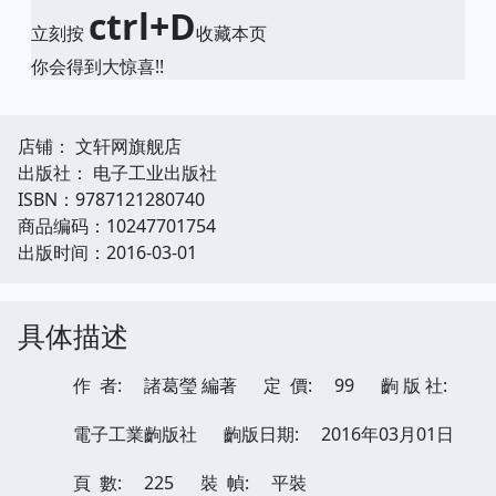
ctrl+D
立刻按
收藏本页
你会得到大惊喜!!
店铺： 文轩网旗舰店
出版社： 电子工业出版社
ISBN：9787121280740
商品编码：10247701754
出版时间：2016-03-01
具体描述
作 者:
諸葛瑩 編著
定 價:
99
齣 版 社:
電子工業齣版社
齣版日期:
2016年03月01日
頁 數:
225
裝 幀:
平裝