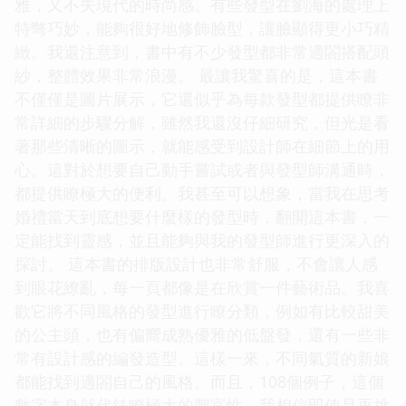
雅，又不失現代的時尚感。有些發型在劉海的處理上
特彆巧妙，能夠很好地修飾臉型，讓臉顯得更小巧精
緻。我還注意到，書中有不少發型都非常適閤搭配頭
紗，整體效果非常浪漫。 最讓我驚喜的是，這本書
不僅僅是圖片展示，它還似乎為每款發型都提供瞭非
常詳細的步驟分解，雖然我還沒仔細研究，但光是看
著那些清晰的圖示，就能感受到設計師在細節上的用
心。這對於想要自己動手嘗試或者與發型師溝通時，
都提供瞭極大的便利。我甚至可以想象，當我在思考
婚禮當天到底想要什麼樣的發型時，翻開這本書，一
定能找到靈感，並且能夠與我的發型師進行更深入的
探討。 這本書的排版設計也非常舒服，不會讓人感
到眼花繚亂，每一頁都像是在欣賞一件藝術品。我喜
歡它將不同風格的發型進行瞭分類，例如有比較甜美
的公主頭，也有偏嚮成熟優雅的低盤發，還有一些非
常有設計感的編發造型。這樣一來，不同氣質的新娘
都能找到適閤自己的風格。而且，108個例子，這個
數字本身就代錶瞭極大的豐富性，我相信即使是再挑