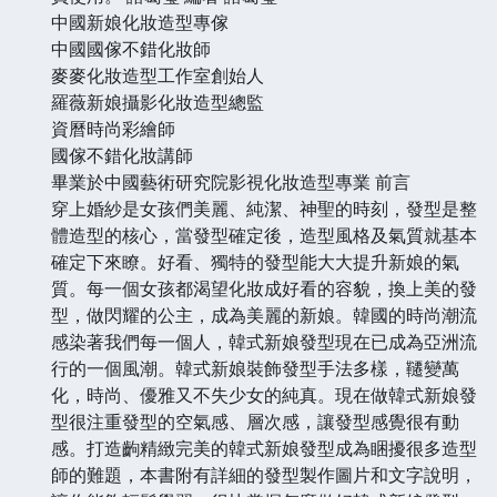
中國新娘化妝造型專傢
中國國傢不錯化妝師
麥麥化妝造型工作室創始人
羅薇新娘攝影化妝造型總監
資曆時尚彩繪師
國傢不錯化妝講師
畢業於中國藝術研究院影視化妝造型專業
前言
穿上婚紗是女孩們美麗、純潔、神聖的時刻，發型是整
體造型的核心，當發型確定後，造型風格及氣質就基本
確定下來瞭。好看、獨特的發型能大大提升新娘的氣
質。每一個女孩都渴望化妝成好看的容貌，換上美的發
型，做閃耀的公主，成為美麗的新娘。韓國的時尚潮流
感染著我們每一個人，韓式新娘發型現在已成為亞洲流
行的一個風潮。韓式新娘裝飾發型手法多樣，韆變萬
化，時尚、優雅又不失少女的純真。現在做韓式新娘發
型很注重發型的空氣感、層次感，讓發型感覺很有動
感。打造齣精緻完美的韓式新娘發型成為睏擾很多造型
師的難題，本書附有詳細的發型製作圖片和文字說明，