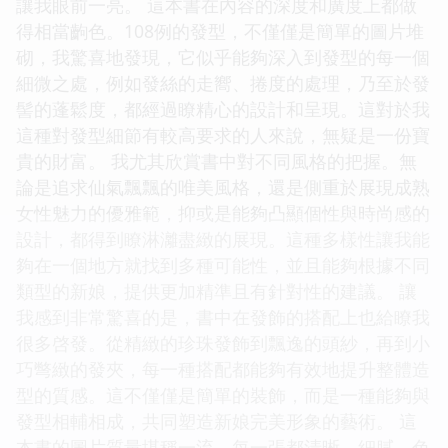
讓我眼前一亮。 這本書在內容的深度和廣度上都做
得相當齣色。108例的發型，不僅僅是簡單的圖片堆
砌，我驚喜地發現，它似乎能夠深入到發型的每一個
細微之處，例如發絲的走嚮、捲度的處理，乃至於發
髻的蓬鬆度，都經過瞭精心的設計和呈現。這對於我
這種對發型細節有較高要求的人來說，無疑是一份寶
貴的財富。 我尤其欣賞書中對不同風格的把握。無
論是追求仙氣飄飄的唯美風格，還是側重於展現成熟
女性魅力的優雅範，抑或是能夠凸顯個性與時尚感的
設計，都得到瞭淋灕盡緻的展現。這種多樣性讓我能
夠在一個地方就找到多種可能性，並且能夠根據不同
類型的新娘，提供更加精準且有針對性的建議。 讓
我感到非常驚喜的是，書中在發飾的搭配上也給瞭我
很多啓發。從精緻的珍珠發飾到飄逸的頭紗，再到小
巧彆緻的發夾，每一種搭配都能夠有效地提升整體造
型的質感。這不僅僅是簡單的裝飾，而是一種能夠與
發型相輔相成，共同塑造新娘完美形象的藝術。 這
本書的圖片質量堪稱一流，每一張都清晰、細膩，色