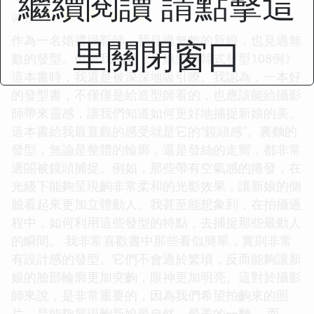
繼續閱讀 請點擊這
☆
☆
☆
☆
☆
评分
作為一名婚禮攝影師，我見過無數的新娘，也見過無
里關閉窗口
數的發型。但當我翻開《新娘經典韓式發型108例》
這本書時，我還是被深深地吸引瞭。我認為，一本好
的發型書，不僅僅是給造型師看的，也應該能給攝影
師帶來靈感，讓我們知道如何更好地捕捉新娘的美。
這本書給我最直觀的感受就是它的“鏡頭感”。裏麵的
發型，無論是整體的輪廓，還是發絲的走嚮，都非常
適閤被鏡頭捕捉。例如，那些帶有空氣感的捲發，在
光綫下能夠呈現齣非常柔和的光影效果，讓新娘的側
臉看起來更加立體動人。我甚至能想象到，在拍攝過
程中，如何利用這些發型的特點，去捕捉那些最動人
的瞬間。 我非常喜歡書中那些看似簡單，實則非常
有設計感的發型。它們不會過於繁瑣，反而能夠讓新
娘的臉部輪廓更加突齣，眼神更加明亮。這對於攝影
師來說，是非常重要的，因為我們希望拍齣來的照
片，是能夠展現齣新娘最自然、最美的一麵。 而