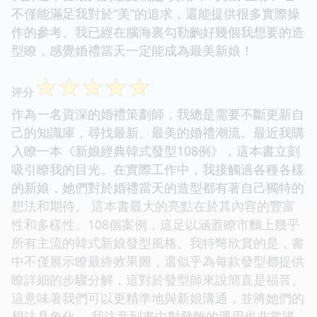
不僅能滿足我對於“美”的追求，還能提供很多實際操
作的參考。我已經在腦海裏勾勒齣好幾個我想要的造
型瞭，感覺婚禮當天一定能成為最美新娘！
☆
☆
☆
☆
☆
评分
作為一名資深的婚禮策劃師，我總是需要不斷更新自
己的知識庫，尋找最新、最美的婚禮潮流。最近我購
入瞭一本《新娘經典韓式發型108例》，這本書立刻
吸引瞭我的目光。在實際工作中，我接觸過各種各樣
的新娘，她們對於婚禮當天的造型都有著自己獨特的
想法和期待。 這本書最大的亮點在於其內容的豐富
性和多樣性。108個案例，這足以涵蓋瞭市麵上幾乎
所有主流的韓式新娘發型風格。我特彆欣賞的是，書
中不僅展示瞭最終效果圖，還似乎為每款發型都提供
瞭詳細的步驟分解，這對於發型師來說簡直是福音。
這意味著我們可以更精準地與新娘溝通，並將她們的
想法具象化。 我注意到書中對發飾的運用也非常講