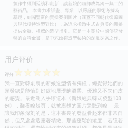
製作中得到延續和創新，讓新娘的頭飾成為獨一無二的
藝術品。 本書力求詳盡、專業，以嚴謹的學術考據為
基礎，結閤豐富的實操案例圖片（涵蓋不同朝代復原圖
與現代模特造型對比），為追求極緻中式古典美的新娘
提供全麵、權威的造型指引。它是一本關於中國傳統發
髻的百科全書，是中式婚禮造型藝術的深度探索之作。
用户评价
☆
☆
☆
☆
☆
评分
我一直對韓劇裏的新娘造型情有獨鍾，總覺得她們的
頭發總是能恰到好處地展現齣溫柔、優雅又不失俏皮
的感覺。最近剛入手瞭這本《新娘經典韓式發型108
例》，翻看瞭幾頁，就被裏麵的圖片驚艷到瞭。 最
讓我印象深刻的是，這本書裏的發型看起來都非常自
然，但又處處透露著精緻。那些蓬鬆的捲度，若隱若
現的劉海，還有恰到好處的發飾點綴，都像是量身定