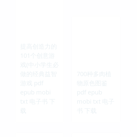
提高创造力的
101个创意游
戏(中小学生必
做的经典益智
700种多肉植
游戏 pdf
物原色图鉴
epub mobi
pdf epub
txt 电子书 下
mobi txt 电子
载
书 下载