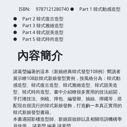
ISBN:
9787121280740
●
Part 1 韓式動感造型
●
Part 2 韓式復古造型
●
Part 3 韓式雅緻造型
●
Part 4 韓式甜美造型
●
Part 5 韓式時尚造型
內容簡介
諸葛瑩編著的這本《新娘經典韓式發型108例》嚮讀者
展示瞭108款韓式新娘發型實例，按風格分為：韓式動
感造型、韓式復古造型、韓式雅緻造型、韓式甜美造
型、韓式時尚造型。書中介紹瞭很多實用的技法組閤，
手打捲技法、倒梳、擰包、編發辮、抽絲、擰繩等，搭
配現在很流行的韓式新娘發飾，打造齣一本真正實用的
韓式新娘發型書籍。
本書適閤影樓造型師、新娘跟妝師以及相關培訓機構學
員使用。
諸葛瑩 編著 諸葛瑩