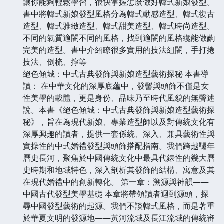
讓你能夠輕鬆學習，很快掌握怎麼做好韓式新娘發型。
書中將韓式新娘發型風格分為韓式動感造型、韓式復古
造型、韓式雅緻造型、韓式甜美造型、韓式時尚造型。
不同的氣質適閤不同的風格，找到適閤的風格纔能做齣
完美的造型。書中介紹瞭很多實用的技法組閤，手打捲
技法、倒梳、擰等
絕色傾城：中式古典發飾與新娘造型藝術探秘 本書導
讀： 在中華文化的深厚底蘊中，發髻與頭飾不僅是女
性美學的載體，更是身份、品味乃至時代風貌的無聲述
說。本書《絕色傾城：中式古典發飾與新娘造型藝術探
秘》，旨在為現代新娘、專業造型師以及對傳統文化有
深厚興趣的讀者，提供一套係統、深入、兼具藝術性與
實操性的中式婚禮發型與頭飾搭配指南。我們跨越韆年
曆史長河，聚焦於中國傳統文化中最具代錶性的幾大曆
史時期和地域特色，深入剖析其發飾的結構、寓意及其
在現代婚禮中的創新轉化。 第一章：溯源與神韻——
中國古代發型美學基礎 本章將帶領讀者迴到源頭，探
尋中國發型藝術的起源。我們不談韓式風格，而是著重
於華夏文明的發源地——黃河流域及長江流域的傳統審