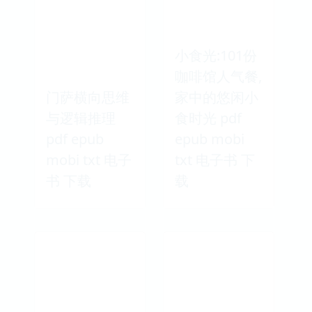
小食光:101份
咖啡馆人气餐,
门萨横向思维
家中的悠闲小
与逻辑推理
食时光 pdf
pdf epub
epub mobi
mobi txt 电子
txt 电子书 下
书 下载
载