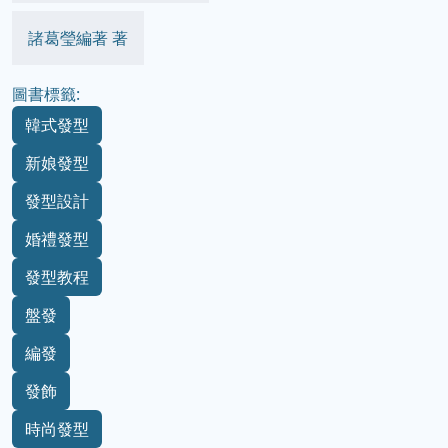
諸葛瑩編著 著
圖書標籤:
韓式發型
新娘發型
發型設計
婚禮發型
發型教程
盤發
編發
發飾
時尚發型