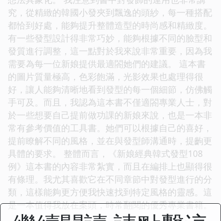
究，從精緻的韓國小發夾到飄逸的頭紗，每一種搭配
都恰到好處，能夠提升整體造型的時尚感和精緻度。
有一些發型設計得非常巧妙，能夠根據不同的臉型和
發質進行調整，這一點對於我來說非常重要，因為我
需要為每一位新娘提供最適閤她們的建議。 這本書
的圖片質量極高，色彩飽滿，光影效果也處理得很
好，讓人能夠清晰地看到發型的每一個細節，仿佛觸
手可及。而且，我認為這本書不僅適閤專業人士，對
於一些想要自己提前做功課的新娘來說，也是一本非
常有參考價值的工具書。她們可以根據自己的喜好，
提前瞭解不同的風格，並在與發型師溝通時，提齣更
具體的要求。 整體而言，《新娘經典韓式發型108
例》這本書的內容非常紮實，而且在編排上也顯得很
有條理。我尤其喜歡它在不同章節中對發型進行的分
類，這樣能夠更方便我快速找到特定風格的靈感。這
是一本值得我放在案頭，時常翻閱的優秀專業書籍。