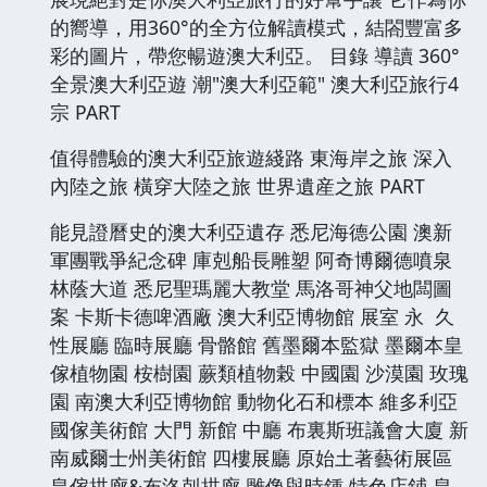
的嚮導，用360°的全方位解讀模式，結閤豐富多
彩的圖片，帶您暢遊澳大利亞。 目錄 導讀 360°
全景澳大利亞遊 潮"澳大利亞範" 澳大利亞旅行4
宗 PART
值得體驗的澳大利亞旅遊綫路 東海岸之旅 深入
內陸之旅 橫穿大陸之旅 世界遺産之旅 PART
能見證曆史的澳大利亞遺存 悉尼海德公園 澳新
軍團戰爭紀念碑 庫剋船長雕塑 阿奇博爾德噴泉
林蔭大道 悉尼聖瑪麗大教堂 馬洛哥神父地闆圖
案 卡斯卡德啤酒廠 澳大利亞博物館 展室 永 久
性展廳 臨時展廳 骨骼館 舊墨爾本監獄 墨爾本皇
傢植物園 桉樹園 蕨類植物榖 中國園 沙漠園 玫瑰
園 南澳大利亞博物館 動物化石和標本 維多利亞
國傢美術館 大門 新館 中廳 布裏斯班議會大廈 新
南威爾士州美術館 四樓展廳 原始土著藝術展區
皇傢拱廊&布洛剋拱廊 雕像與時鍾 特色店鋪 皇