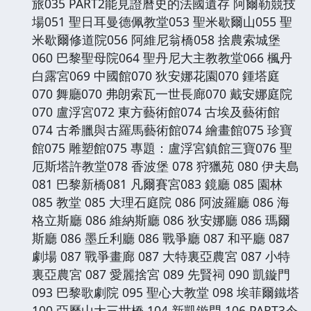
旅035 PART2能見證曆史的法國遺存 阿爾勒競技
場051 聖日耳曼德佩教堂053 聖米歇爾山055 聖
米歇爾修道院056 阿維尼翁橋058 捨農索城堡
060 巴黎聖母院064 聖丹尼大主教教堂066 楓丹
白露宮069 中國館070 狄安娜花園070 鍾塔庭
070 舞廳070 弗朗索瓦一世長廊070 戴安娜庭院
070 盧浮宮072 東方藝術館074 古埃及藝術館
074 古希臘與古羅馬藝術館074 繪畫館075 珍寶
館075 雕塑館075 專題：盧浮宮鎮館三寶076 聖
厄斯塔許教堂078 香波堡 078 狩獵苑 080 伊夫島
081 巴黎新橋081 凡爾賽宮083 鏡廳 085 園林
085 教堂 085 大理石庭院 086 阿波羅廳 086 海
格立斯廳 086 維納斯廳 086 狄安娜廳 086 瑪爾
斯廳 086 墨丘利廳 086 戰爭廳 087 和平廳 087
劇場 087 戰爭畫廊 087 大特裏亞農宮 087 小特
裏亞農宮 087 愛麗捨宮 089 先賢祠 090 凱鏇門
093 巴黎歌劇院 095 聖心大教堂 098 埃菲爾鐵塔
100 亞曆山大三世橋 104 新凱鏇門 106 PART3令