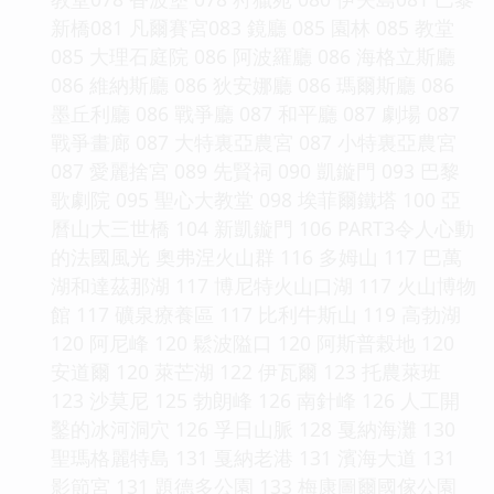
新橋081 凡爾賽宮083 鏡廳 085 園林 085 教堂
085 大理石庭院 086 阿波羅廳 086 海格立斯廳
086 維納斯廳 086 狄安娜廳 086 瑪爾斯廳 086
墨丘利廳 086 戰爭廳 087 和平廳 087 劇場 087
戰爭畫廊 087 大特裏亞農宮 087 小特裏亞農宮
087 愛麗捨宮 089 先賢祠 090 凱鏇門 093 巴黎
歌劇院 095 聖心大教堂 098 埃菲爾鐵塔 100 亞
曆山大三世橋 104 新凱鏇門 106 PART3令人心動
的法國風光 奧弗涅火山群 116 多姆山 117 巴萬
湖和達茲那湖 117 博尼特火山口湖 117 火山博物
館 117 礦泉療養區 117 比利牛斯山 119 高勃湖
120 阿尼峰 120 鬆波隘口 120 阿斯普榖地 120
安道爾 120 萊芒湖 122 伊瓦爾 123 托農萊班
123 沙莫尼 125 勃朗峰 126 南針峰 126 人工開
鑿的冰河洞穴 126 孚日山脈 128 戛納海灘 130
聖瑪格麗特島 131 戛納老港 131 濱海大道 131
影節宮 131 題德多公園 133 梅康圖爾國傢公園