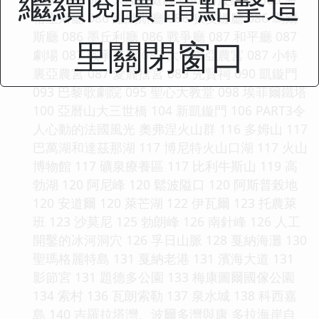
繼續閱讀 請點擊這
格立斯廳 086 維納斯廳 086 狄安娜廳 086 瑪爾
斯廳 086 墨丘利廳 086 戰爭廳 087 和平廳 087
里關閉窗口
劇場 087 戰爭畫廊 087 大特裏亞農宮 087 小特
裏亞農宮 087 愛麗捨宮 089 先賢祠 090 凱鏇門
093 巴黎歌劇院 095 聖心大教堂 098 埃菲爾鐵塔
100 亞曆山大三世橋 104 新凱鏇門 106 PART3令
人心動的法國風光 奧弗涅火山群 116 多姆山 117
巴萬湖和達茲那湖 117 博尼特火山口湖 117 火山
博物館 117 礦泉療養區 117 比利牛斯山 119 高
勃湖 120 阿尼峰 120 鬆波隘口 120 阿斯普榖地
120 安道爾 120 萊芒湖 122 伊瓦爾 123 托農萊
班 123 沙莫尼 125 勃朗峰 126 南針峰 126 人工
開鑿的冰河洞穴 126 孚日山脈 128 戛納海灘 130
聖瑪格麗特島 131 戛納老港 131 濱海大道 131
影節宮 131 題德多公園 133 梅康圖爾國傢公園
134 索村 136 瓦朗索勒 137 泉水城 138 科西嘉
島 140 吉羅拉塔灣、波爾多灣與康 多拉海岸自