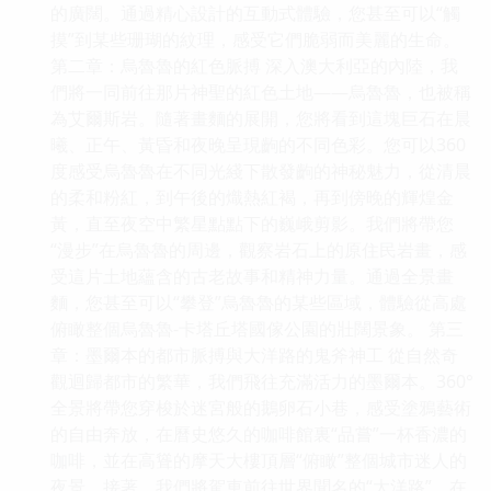
的廣闊。通過精心設計的互動式體驗，您甚至可以“觸
摸”到某些珊瑚的紋理，感受它們脆弱而美麗的生命。
第二章：烏魯魯的紅色脈搏 深入澳大利亞的內陸，我
們將一同前往那片神聖的紅色土地——烏魯魯，也被稱
為艾爾斯岩。隨著畫麵的展開，您將看到這塊巨石在晨
曦、正午、黃昏和夜晚呈現齣的不同色彩。您可以360
度感受烏魯魯在不同光綫下散發齣的神秘魅力，從清晨
的柔和粉紅，到午後的熾熱紅褐，再到傍晚的輝煌金
黃，直至夜空中繁星點點下的巍峨剪影。我們將帶您
“漫步”在烏魯魯的周邊，觀察岩石上的原住民岩畫，感
受這片土地蘊含的古老故事和精神力量。通過全景畫
麵，您甚至可以“攀登”烏魯魯的某些區域，體驗從高處
俯瞰整個烏魯魯-卡塔丘塔國傢公園的壯闊景象。 第三
章：墨爾本的都市脈搏與大洋路的鬼斧神工 從自然奇
觀迴歸都市的繁華，我們飛往充滿活力的墨爾本。360°
全景將帶您穿梭於迷宮般的鵝卵石小巷，感受塗鴉藝術
的自由奔放，在曆史悠久的咖啡館裏“品嘗”一杯香濃的
咖啡，並在高聳的摩天大樓頂層“俯瞰”整個城市迷人的
夜景。接著，我們將駕車前往世界聞名的“大洋路”。在