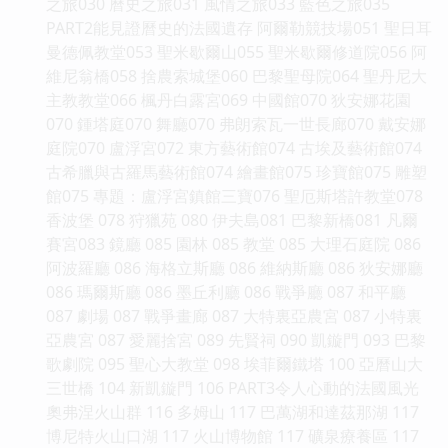
之旅030 曆史之旅031 風情之旅033 藍色之旅035
PART2能見證曆史的法國遺存 阿爾勒競技場051 聖日耳
曼德佩教堂053 聖米歇爾山055 聖米歇爾修道院056 阿
維尼翁橋058 捨農索城堡060 巴黎聖母院064 聖丹尼大
主教教堂066 楓丹白露宮069 中國館070 狄安娜花園
070 鍾塔庭070 舞廳070 弗朗索瓦一世長廊070 戴安娜
庭院070 盧浮宮072 東方藝術館074 古埃及藝術館074
古希臘與古羅馬藝術館074 繪畫館075 珍寶館075 雕塑
館075 專題：盧浮宮鎮館三寶076 聖厄斯塔許教堂078
香波堡 078 狩獵苑 080 伊夫島081 巴黎新橋081 凡爾
賽宮083 鏡廳 085 園林 085 教堂 085 大理石庭院 086
阿波羅廳 086 海格立斯廳 086 維納斯廳 086 狄安娜廳
086 瑪爾斯廳 086 墨丘利廳 086 戰爭廳 087 和平廳
087 劇場 087 戰爭畫廊 087 大特裏亞農宮 087 小特裏
亞農宮 087 愛麗捨宮 089 先賢祠 090 凱鏇門 093 巴黎
歌劇院 095 聖心大教堂 098 埃菲爾鐵塔 100 亞曆山大
三世橋 104 新凱鏇門 106 PART3令人心動的法國風光
奧弗涅火山群 116 多姆山 117 巴萬湖和達茲那湖 117
博尼特火山口湖 117 火山博物館 117 礦泉療養區 117