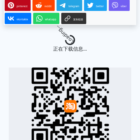
pinterest
reddit
telegram
twitter
viber
vkontakte
whatsapp
复制链接
Loading...
正在下载信息...