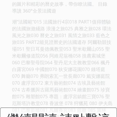
的圖片和精彩的曆史故事，帶你瞭法國。 目錄
導讀 360°全景法國遊
潮“法國範”015 法國旅行4宗018 PART1值得體驗
的法國旅遊綫路 浪漫之旅025 典雅之旅028 環法
風光之旅030 曆史之旅031 風情之旅033 藍色之
旅035 PART2能見證曆史的法國遺存 阿爾勒競技
場051 聖日耳曼德佩教堂053 聖米歇爾山055 聖
米歇爾修道院056 阿維尼翁橋058 捨農索城堡
060 巴黎聖母院064 聖丹尼大主教教堂066 楓丹
白露宮069 中國館070 狄安娜花園070 鍾塔庭
070 舞廳070 弗朗索瓦一世長廊070 戴安娜庭院
070 盧浮宮072 東方藝術館074 古埃及藝術館
074 古希臘與古羅馬藝術館074 繪畫館075 珍寶
館075 雕塑館075 專題：盧浮宮鎮館三寶076 聖
厄斯塔許教堂078 香波堡 078 狩獵苑 080 伊夫島
081 巴黎新橋081 凡爾賽宮083 鏡廳 085 園林
085 教堂 085 大理石庭院 086 阿波羅廳 086 海