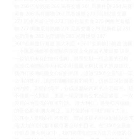
物 256 巴黎娛樂 259 馬賽交通 261 馬賽住宿 264 馬賽
美食 266 馬賽購物 267 馬賽娛樂 270 阿維尼翁交通
271 阿維尼翁住宿 273 阿維尼翁美食 275 阿維尼翁購
物 277 阿維尼翁娛樂 278 尼斯交通 279 尼斯住宿 281
尼斯美食 283 尼斯購物 285 尼斯娛樂 287
360°全景旅行暢遊 澳大利亞 + 360°全景旅行暢遊 法國
一本匯聚極緻視覺體驗與深度文化探索的雙重奏 這是
一套前所未有的旅行指南，將帶您以一種全新的視角，
沉浸式地體驗澳大利亞的壯麗風光與法國的浪漫韻味。
我們打破傳統圖文介紹的局限，通過“360°全景”這一革
命性的技術，讓您在翻開書頁的瞬間，仿佛置身於廣袤
的內陸、蔚藍的海岸，亦或是塞納河畔的古老街區。這
不僅是一次閱讀，更是一場穿越時空的感官盛宴，一次
與目的地靈魂的直接對話。 澳大利亞：感受那片極緻
的藍色星球 澳大利亞，這片位於南半球的獨特大陸，
以其令人驚嘆的自然奇觀、豐富多樣的野生動物以及充
滿活力的現代都市吸引著全球的目光。在“360°全景旅
行暢遊 澳大利亞”中，我們將帶領您深入這片大陸的心