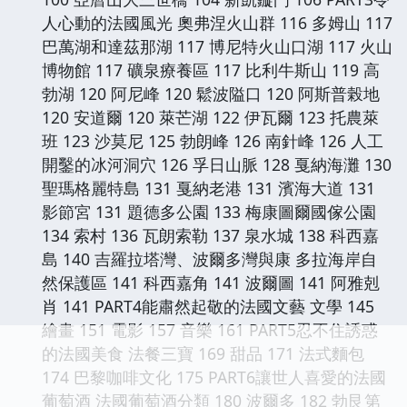
人心動的法國風光 奧弗涅火山群 116 多姆山 117
巴萬湖和達茲那湖 117 博尼特火山口湖 117 火山
博物館 117 礦泉療養區 117 比利牛斯山 119 高
勃湖 120 阿尼峰 120 鬆波隘口 120 阿斯普榖地
120 安道爾 120 萊芒湖 122 伊瓦爾 123 托農萊
班 123 沙莫尼 125 勃朗峰 126 南針峰 126 人工
開鑿的冰河洞穴 126 孚日山脈 128 戛納海灘 130
聖瑪格麗特島 131 戛納老港 131 濱海大道 131
影節宮 131 題德多公園 133 梅康圖爾國傢公園
134 索村 136 瓦朗索勒 137 泉水城 138 科西嘉
島 140 吉羅拉塔灣、波爾多灣與康 多拉海岸自
然保護區 141 科西嘉角 141 波爾圖 141 阿雅剋
肖 141 PART4能肅然起敬的法國文藝 文學 145
繪畫 151 電影 157 音樂 161 PART5忍不住誘惑
的法國美食 法餐三寶 169 甜品 171 法式麵包
174 巴黎咖啡文化 175 PART6讓世人喜愛的法國
葡萄酒 法國葡萄酒分類 180 波爾多 182 勃艮第