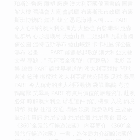
珀斯造幣廠 雕塑 廠房 澳大利亞國傢圖書館 圖書
館大樓 舊議會大廈 會議廳 布裏斯班市政廳 布裏
斯班博物館 鍾塔 鼓室 悉尼海港大橋 …… PART
令人心動的澳大利亞風光 大堡礁 百態珊瑚 惠森
迪群島 心形珊瑚島 大藍山區 三姐妹峰 瓦勒邁國
傢公園 溫特伍斯瀑布 藍山峽榖 卡卡杜國傢公園
瀑布 岩畫 …… PART 能肅然起敬的澳大利亞文藝
文學 專題：" 孤篇蓋全澳"的《荊棘鳥》 電影 音
樂 繪畫 PART 讓世界稱道的 澳大利亞競技 闆球
遊泳 籃球 橄欖球 澳大利亞網球公開賽 足球 賽馬
PART 令人稱奇的澳大利亞動物 袋鼠 鴯鶓 考拉
鴨嘴獸 笑翠鳥 PART 有實用價值的旅遊資訊 赴澳
必知 瞭解澳大利亞 辦理證件 預訂機票 入境 齣境
貨幣 就餐 住宿 交通 購物 娛樂 應急攻略 主要旅
遊城市資訊 悉尼交通 悉尼住宿 悉尼美食 書名：
《360°全景旅行暢遊法國》 內容簡介 《360°全
景旅行暢遊法國》一書，為你盡力介紹瞭法國的