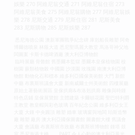
娛樂 270 阿維尼翁交通 271 阿維尼翁住宿 273
阿維尼翁美食 275 阿維尼翁購物 277 阿維尼翁娛
樂 278 尼斯交通 279 尼斯住宿 281 尼斯美食
283 尼斯購物 285 尼斯娛樂 287
悉尼海德公園 澳新軍團戰爭紀念碑 庫剋船長雕塑 阿奇
博爾德噴泉 林蔭大道 悉尼聖瑪麗大教堂 馬洛哥神父地
闆圖案 卡斯卡德啤酒廠 澳大利亞博物館
臨時展廳 骨骼館 舊墨爾本監獄 墨爾本皇傢植物園 桉
樹園 蕨類植物榖 中國園 沙漠園 玫瑰園 南澳大利亞博
物館 動物化石和標本 維多利亞國傢美術館 大門 新館
中廳 布裏斯班議會大廈 新南威爾士州美術館 四樓展廳
原始土著藝術展區 皇傢拱廊&布洛剋拱廊 雕像與時鍾
特色店鋪 皇傢展覽館 主體建築 卡爾頓花園 聖巴特利爵
主教堂 教皇帽與彩色玻璃 百年紀念公園 維多利亞女王
大廈 大鍾 中央圓頂 雕塑 婚車 玻璃窗與地闆 珀斯造幣
廠 雕塑 廠房 澳大利亞國傢圖書館 圖書館大樓 舊議會
大廈 會議廳 布裏斯班市政廳 布裏斯班博物館 鍾塔 鼓
室 悉尼海港大橋 …… PART 令人心動的澳大利亞風光