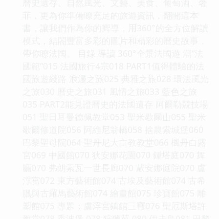
曆史遺存、自然風光、文藝、美食、葡萄酒、奢
菲，更為你準備瞭充足的旅遊資訊，翻開這本
書，讓我們作為你的嚮導，用360°的全方位解讀
模式，結閤豐富多彩的圖片和精彩的曆史故事，
帶你瞭法國。 目錄 導讀 360°全景法國遊 潮“法
國範”015 法國旅行4宗018 PART1值得體驗的法
國旅遊綫路 浪漫之旅025 典雅之旅028 環法風光
之旅030 曆史之旅031 風情之旅033 藍色之旅
035 PART2能見證曆史的法國遺存 阿爾勒競技場
051 聖日耳曼德佩教堂053 聖米歇爾山055 聖米
歇爾修道院056 阿維尼翁橋058 捨農索城堡060
巴黎聖母院064 聖丹尼大主教教堂066 楓丹白露
宮069 中國館070 狄安娜花園070 鍾塔庭070 舞
廳070 弗朗索瓦一世長廊070 戴安娜庭院070 盧
浮宮072 東方藝術館074 古埃及藝術館074 古希
臘與古羅馬藝術館074 繪畫館075 珍寶館075 雕
塑館075 專題：盧浮宮鎮館三寶076 聖厄斯塔許
教堂078 香波堡 078 狩獵苑 080 伊夫島081 巴黎