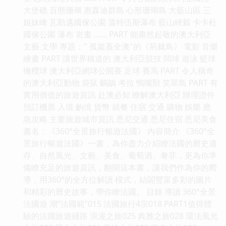
大堡礁 百態珊瑚 惠森迪群島 心形珊瑚島 大藍山區 三
姐妹峰 瓦勒邁國傢公園 溫特伍斯瀑布 藍山峽榖 卡卡杜
國傢公園 瀑布 岩畫 …… PART 能肅然起敬的澳大利亞
文藝 文學 專題：" 孤篇蓋全澳"的《荊棘鳥》 電影 音樂
繪畫 PART 讓世界稱道的 澳大利亞競技 闆球 遊泳 籃球
橄欖球 澳大利亞網球公開賽 足球 賽馬 PART 令人稱奇
的澳大利亞動物 袋鼠 鴯鶓 考拉 鴨嘴獸 笑翠鳥 PART 有
實用價值的旅遊資訊 赴澳必知 瞭解澳大利亞 辦理證件
預訂機票 入境 齣境 貨幣 就餐 住宿 交通 購物 娛樂 應
急攻略 主要旅遊城市資訊 悉尼交通 悉尼住宿 悉尼美食
書名：《360°全景旅行暢遊法國》 內容簡介 《360°全
景旅行暢遊法國》一書，為你盡力介紹瞭法國的曆史遺
存、自然風光、文藝、美食、葡萄酒、奢菲，更為你準
備瞭充足的旅遊資訊，翻開這本書，讓我們作為你的嚮
導，用360°的全方位解讀 模式，結閤豐富多彩的圖片
和精彩的曆史故事，帶你瞭法國。 目錄 導讀 360°全景
法國遊 潮“法國範”015 法國旅行4宗018 PART1值得體
驗的法國旅遊綫路 浪漫之旅025 典雅之旅028 環法風光