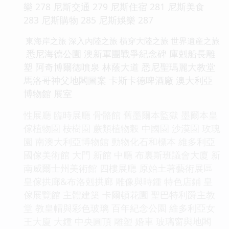
樂 278 尼斯交通 279 尼斯住宿 281 尼斯美食
283 尼斯購物 285 尼斯娛樂 287
東海岸之旅 深入內陸之旅 橫穿大陸之旅 世界遺産之旅
悉尼海德公園 澳新軍團戰爭紀念碑 庫剋船長雕
塑 阿奇博爾德噴泉 林蔭大道 悉尼聖瑪麗大教堂
馬洛哥神父地闆圖案 卡斯卡德啤酒廠 澳大利亞
博物館 展室
性展廳 臨時展廳 骨骼館 舊墨爾本監獄 墨爾本皇
傢植物園 桉樹園 蕨類植物榖 中國園 沙漠園 玫瑰
園 南澳大利亞博物館 動物化石和標本 維多利亞
國傢美術館 大門 新館 中廳 布裏斯班議會大廈 新
南威爾士州美術館 四樓展廳 原始土著藝術展區
皇傢拱廊&布洛剋拱廊 雕像與時鍾 特色店鋪 皇
傢展覽館 主體建築 卡爾頓花園 聖巴特利爵主教
堂 教皇帽與彩色玻璃 百年紀念公園 維多利亞女
王大廈 大鍾 中央圓頂 雕塑 婚車 玻璃窗與地闆