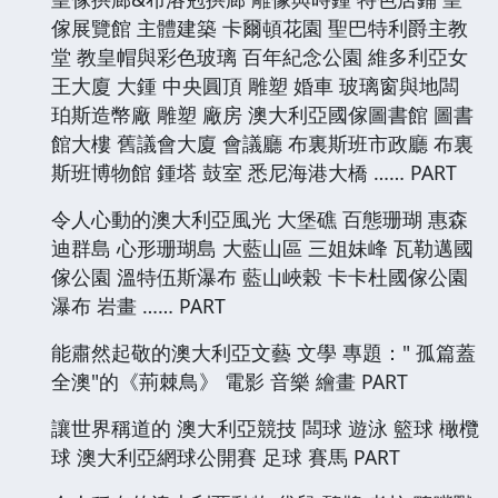
傢展覽館 主體建築 卡爾頓花園 聖巴特利爵主教
堂 教皇帽與彩色玻璃 百年紀念公園 維多利亞女
王大廈 大鍾 中央圓頂 雕塑 婚車 玻璃窗與地闆
珀斯造幣廠 雕塑 廠房 澳大利亞國傢圖書館 圖書
館大樓 舊議會大廈 會議廳 布裏斯班市政廳 布裏
斯班博物館 鍾塔 鼓室 悉尼海港大橋 …… PART
令人心動的澳大利亞風光 大堡礁 百態珊瑚 惠森
迪群島 心形珊瑚島 大藍山區 三姐妹峰 瓦勒邁國
傢公園 溫特伍斯瀑布 藍山峽榖 卡卡杜國傢公園
瀑布 岩畫 …… PART
能肅然起敬的澳大利亞文藝 文學 專題：" 孤篇蓋
全澳"的《荊棘鳥》 電影 音樂 繪畫 PART
讓世界稱道的 澳大利亞競技 闆球 遊泳 籃球 橄欖
球 澳大利亞網球公開賽 足球 賽馬 PART