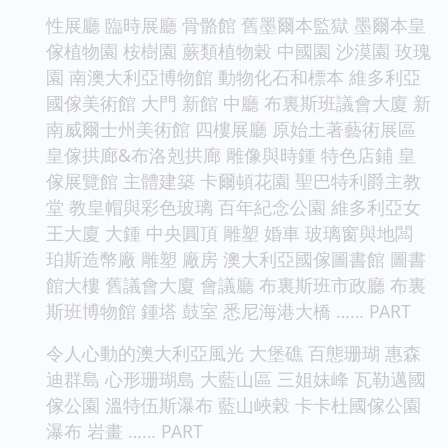
性展廳 臨時展廳 骨骼館 舊墨爾本監獄 墨爾本皇
傢植物園 桉樹園 蕨類植物榖 中國園 沙漠園 玫瑰
園 南澳大利亞博物館 動物化石和標本 維多利亞
國傢美術館 大門 新館 中廳 布裏斯班議會大廈 新
南威爾士州美術館 四樓展廳 原始土著藝術展區
皇傢拱廊&布洛剋拱廊 雕像與時鍾 特色店鋪 皇
傢展覽館 主體建築 卡爾頓花園 聖巴特利爵主教
堂 教皇帽與彩色玻璃 百年紀念公園 維多利亞女
王大廈 大鍾 中央圓頂 雕塑 婚車 玻璃窗與地闆
珀斯造幣廠 雕塑 廠房 澳大利亞國傢圖書館 圖書
館大樓 舊議會大廈 會議廳 布裏斯班市政廳 布裏
斯班博物館 鍾塔 鼓室 悉尼海港大橋 …… PART
令人心動的澳大利亞風光 大堡礁 百態珊瑚 惠森
迪群島 心形珊瑚島 大藍山區 三姐妹峰 瓦勒邁國
傢公園 溫特伍斯瀑布 藍山峽榖 卡卡杜國傢公園
瀑布 岩畫 …… PART