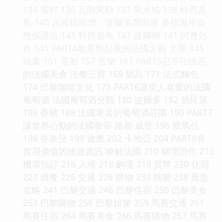
134 索村 136 瓦朗索勒 137 泉水城 138 科西嘉
島 140 吉羅拉塔灣、波爾多灣與康 多拉海岸自
然保護區 141 科西嘉角 141 波爾圖 141 阿雅剋
肖 141 PART4能肅然起敬的法國文藝 文學 145
繪畫 151 電影 157 音樂 161 PART5忍不住誘惑
的法國美食 法餐三寶 169 甜品 171 法式麵包
174 巴黎咖啡文化 175 PART6讓世人喜愛的法國
葡萄酒 法國葡萄酒分類 180 波爾多 182 勃艮第
186 香檳 188 法國著名的葡萄酒莊園 190 PART7
讓世界心動的法國奢菲 路易·威登 196 愛馬仕
198 香奈兒 199 迪奧 202 卡地亞 204 PART8有
實用價值的旅遊資訊 瞭解法國 210 辦理證件 213
機票預訂 216 入境 218 齣境 219 貨幣 220 住宿
223 就餐 226 交通 228 購物 233 娛樂 238 應急
攻略 241 巴黎交通 246 巴黎住宿 250 巴黎美食
253 巴黎購物 256 巴黎娛樂 259 馬賽交通 261
馬賽住宿 264 馬賽美食 266 馬賽購物 267 馬賽