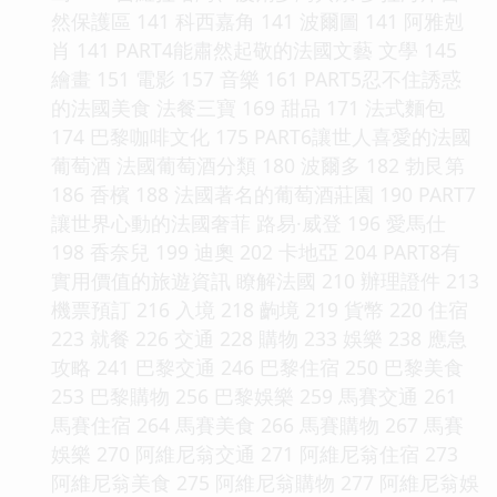
然保護區 141 科西嘉角 141 波爾圖 141 阿雅剋
肖 141 PART4能肅然起敬的法國文藝 文學 145
繪畫 151 電影 157 音樂 161 PART5忍不住誘惑
的法國美食 法餐三寶 169 甜品 171 法式麵包
174 巴黎咖啡文化 175 PART6讓世人喜愛的法國
葡萄酒 法國葡萄酒分類 180 波爾多 182 勃艮第
186 香檳 188 法國著名的葡萄酒莊園 190 PART7
讓世界心動的法國奢菲 路易·威登 196 愛馬仕
198 香奈兒 199 迪奧 202 卡地亞 204 PART8有
實用價值的旅遊資訊 瞭解法國 210 辦理證件 213
機票預訂 216 入境 218 齣境 219 貨幣 220 住宿
223 就餐 226 交通 228 購物 233 娛樂 238 應急
攻略 241 巴黎交通 246 巴黎住宿 250 巴黎美食
253 巴黎購物 256 巴黎娛樂 259 馬賽交通 261
馬賽住宿 264 馬賽美食 266 馬賽購物 267 馬賽
娛樂 270 阿維尼翁交通 271 阿維尼翁住宿 273
阿維尼翁美食 275 阿維尼翁購物 277 阿維尼翁娛