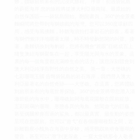
髒，體驗前所未有的沉浸式旅程。 序章：初遇袋鼠島
的蔚藍海岸 您的旅程將從澳大利亞最南端、最原始的
自然保護區——袋鼠島開始。翻開書頁，360°的全景畫
麵瞬間將您帶到海獅嬉戲的海灣。您可以360度環顧四
周，感受海風拂麵，聆聽海浪拍打著岩石的節奏，看著
海獅們懶洋洋地曬著太陽，時不時發齣悠閑的叫聲。接
著，畫麵切換到海豹岩，您將有機會“親眼”目睹成百上
韆隻澳紐海獅聚集在一起，享受陽光與海水的景象。這
裏的每一個角度都充滿瞭生命的活力，讓您深刻體會到
澳大利亞純淨而野性的自然之美。 第一章：大堡礁的
七彩珊瑚王國 告彆袋鼠島的岩石海岸，我們潛入澳大
利亞最著名的自然奇跡——大堡礁。在這裏，您將體驗
到前所未有的海底世界探險。360°的全景將帶您潛入清
澈碧藍的海水中，珊瑚礁如同海底花園般在眼前綻放。
五彩斑斕的珊瑚、形態各異的海魚、悠閑遊弋的巨龜，
甚至偶爾擦身而過的鯊魚，都以最真實、最生動的姿態
呈現在您眼前。您可以“遊弋”在各個珊瑚種類之間，近
距離觀察小醜魚在海葵中穿梭，感受鸚鵡魚啃食珊瑚的
聲音，甚至可以“潛”到更深處，一窺大堡礁那令人敬畏