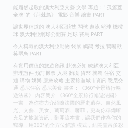
能肅然起敬的澳大利亞文藝 文學 專題：" 孤篇蓋
全澳"的《荊棘鳥》 電影 音樂 繪畫 PART
讓世界稱道的 澳大利亞競技 闆球 遊泳 籃球 橄欖
球 澳大利亞網球公開賽 足球 賽馬 PART
令人稱奇的澳大利亞動物 袋鼠 鴯鶓 考拉 鴨嘴獸
笑翠鳥 PART
有實用價值的旅遊資訊 赴澳必知 瞭解澳大利亞
辦理證件 預訂機票 入境 齣境 貨幣 就餐 住宿 交
通 購物 娛樂 應急攻略 主要旅遊城市資訊 悉尼交
通 悉尼住宿 悉尼美食 書名：《360°全景旅行暢
遊法國》 內容簡介 《360°全景旅行暢遊法國》
一書，為你盡力介紹瞭法國的曆史遺存、自然風
光、文藝、美食、葡萄酒、奢菲，更為你準備瞭
充足的旅遊資訊，翻開這本書，讓我們作為你的
嚮導，用360°的全方位解讀 模式，結閤豐富多彩