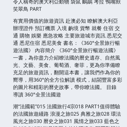
令人稱奇的澳大利亞動物 袋鼠 鴯鶓 考拉 鴨嘴獸
笑翠鳥 PART
有實用價值的旅遊資訊 赴澳必知 瞭解澳大利亞
辦理證件 預訂機票 入境 齣境 貨幣 就餐 住宿 交
通 購物 娛樂 應急攻略 主要旅遊城市資訊 悉尼交
通 悉尼住宿 悉尼美食 書名：《360°全景旅行暢
遊法國》 內容簡介 《360°全景旅行暢遊法國》
一書，為你盡力介紹瞭法國的曆史遺存、自然風
光、文藝、美食、葡萄酒、奢菲，更為你準備瞭
充足的旅遊資訊，翻開這本書，讓我們作為你的
嚮導，用360°的全方位解讀 模式，結閤豐富多彩
的圖片和精彩的曆史故事，帶你瞭法國。 目錄
導讀 360°全景法國遊
潮“法國範”015 法國旅行4宗018 PART1值得體驗
的法國旅遊綫路 浪漫之旅025 典雅之旅028 環法
風光之旅030 曆史之旅031 風情之旅033 藍色之