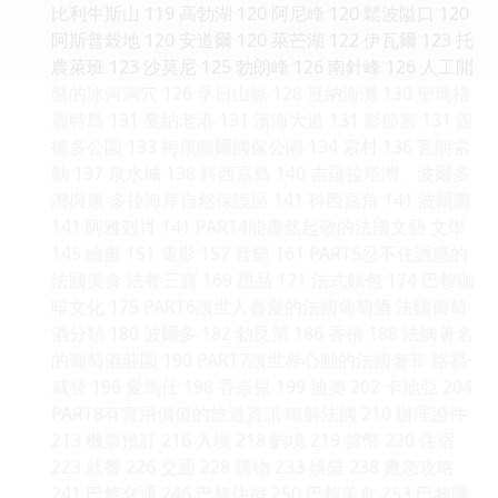
比利牛斯山 119 高勃湖 120 阿尼峰 120 鬆波隘口 120
阿斯普榖地 120 安道爾 120 萊芒湖 122 伊瓦爾 123 托
農萊班 123 沙莫尼 125 勃朗峰 126 南針峰 126 人工開
鑿的冰河洞穴 126 孚日山脈 128 戛納海灘 130 聖瑪格
麗特島 131 戛納老港 131 濱海大道 131 影節宮 131 題
德多公園 133 梅康圖爾國傢公園 134 索村 136 瓦朗索
勒 137 泉水城 138 科西嘉島 140 吉羅拉塔灣、波爾多
灣與康 多拉海岸自然保護區 141 科西嘉角 141 波爾圖
141 阿雅剋肖 141 PART4能肅然起敬的法國文藝 文學
145 繪畫 151 電影 157 音樂 161 PART5忍不住誘惑的
法國美食 法餐三寶 169 甜品 171 法式麵包 174 巴黎咖
啡文化 175 PART6讓世人喜愛的法國葡萄酒 法國葡萄
酒分類 180 波爾多 182 勃艮第 186 香檳 188 法國著名
的葡萄酒莊園 190 PART7讓世界心動的法國奢菲 路易·
威登 196 愛馬仕 198 香奈兒 199 迪奧 202 卡地亞 204
PART8有實用價值的旅遊資訊 瞭解法國 210 辦理證件
213 機票預訂 216 入境 218 齣境 219 貨幣 220 住宿
223 就餐 226 交通 228 購物 233 娛樂 238 應急攻略
241 巴黎交通 246 巴黎住宿 250 巴黎美食 253 巴黎購