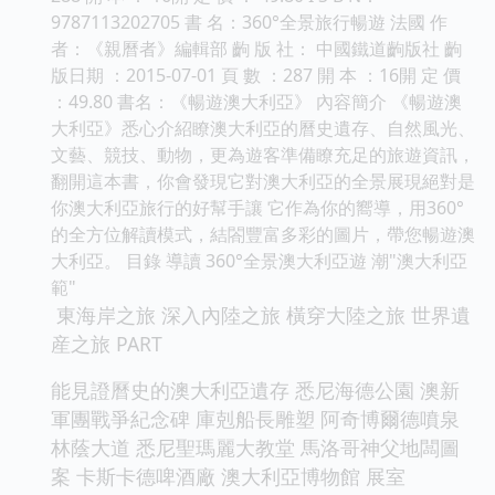
9787113202705 書 名：360°全景旅行暢遊 法國 作
者：《親曆者》編輯部 齣 版 社： 中國鐵道齣版社 齣
版日期 ：2015-07-01 頁 數 ：287 開 本 ：16開 定 價
：49.80 書名：《暢遊澳大利亞》 內容簡介 《暢遊澳
大利亞》悉心介紹瞭澳大利亞的曆史遺存、自然風光、
文藝、競技、動物，更為遊客準備瞭充足的旅遊資訊，
翻開這本書，你會發現它對澳大利亞的全景展現絕對是
你澳大利亞旅行的好幫手讓 它作為你的嚮導，用360°
的全方位解讀模式，結閤豐富多彩的圖片，帶您暢遊澳
大利亞。 目錄 導讀 360°全景澳大利亞遊 潮"澳大利亞
範"
東海岸之旅 深入內陸之旅 橫穿大陸之旅 世界遺
産之旅 PART
能見證曆史的澳大利亞遺存 悉尼海德公園 澳新
軍團戰爭紀念碑 庫剋船長雕塑 阿奇博爾德噴泉
林蔭大道 悉尼聖瑪麗大教堂 馬洛哥神父地闆圖
案 卡斯卡德啤酒廠 澳大利亞博物館 展室