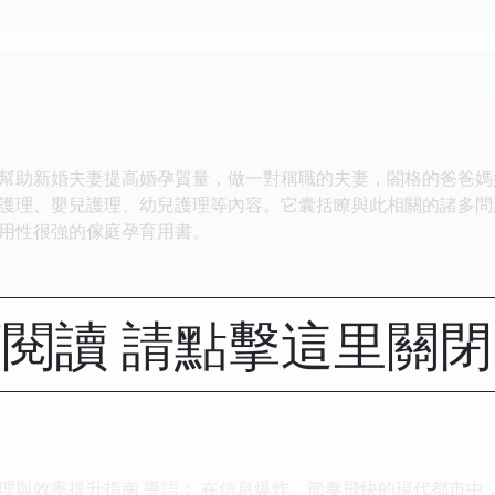
幫助新婚夫妻提高婚孕質量，做一對稱職的夫妻，閤格的爸爸媽
護理、嬰兒護理、幼兒護理等內容。它囊括瞭與此相關的諸多問
用性很強的傢庭孕育用書。
閱讀 請點擊這里關
理與效率提升指南 導語： 在信息爆炸、節奏飛快的現代都市中