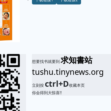
求知書站
想要找书就要到
tushu.tinynews.org
ctrl+D
立刻按
收藏本页
你会得到大惊喜!!