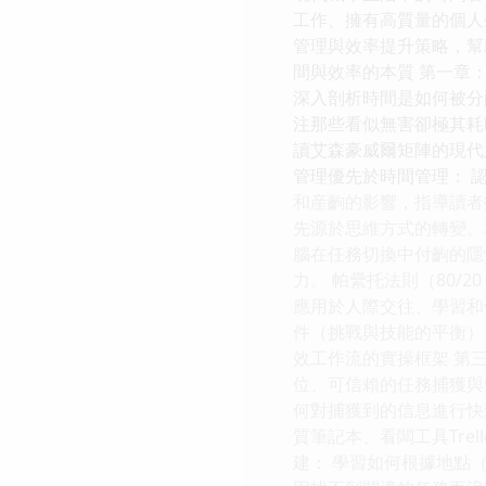
工作、擁有高質量的個人
管理與效率提升策略，幫
間與效率的本質 第一章
深入剖析時間是如何被分
注那些看似無害卻極其耗時
讀艾森豪威爾矩陣的現代
管理優先於時間管理： 
和産齣的影響，指導讀者找到
先源於思維方式的轉變。本
腦在任務切換中付齣的隱性成
力。 帕纍托法則（80/
應用於人際交往、學習和
件（挑戰與技能的平衡）
效工作流的實操框架 第
位、可信賴的任務捕獲與管理體
何對捕獲到的信息進行快
質筆記本、看闆工具Tre
建： 學習如何根據地點