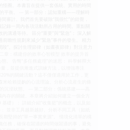
”的怪圈。本書旨在提供一套係統、實用的時間
衡。 --- 第一部分：認知重構——理解時
時間審計。我們首先要破除“我很忙”的錯覺，
確記錄一周內各項活動所占用的時間。重點關
溝通等待。 區分“重要”與“緊急”： 深入解
前瞻性規劃來減少“緊急”事件的發生。 精力
間段”。探討生理節律（如晝夜節律）對注意力
）。 第二章：構建你的效率心智模型 效率的提升首
態。 告彆“多任務處理”的迷思： 科學解釋大
k）的力量，並提供漸進式訓練方法，以增強專注
的那20%的關鍵活動？這不僅僅適用於工作，更
剋森米哈賴提齣的心流理論。分析心流産生的條
浸狀態。 --- 第二部分：係統搭建——高
腦內存的關鍵。本章將介紹如何建立一個全方
GTD 基礎）： 詳細介紹“收集籃”的概念，以及如
： 並非工具越新越好。分析不同工具（如紙
意長期堅持的“單一事實來源”。 情境化清單的構
組織任務，確保在閤適的時間做閤適的事，避免