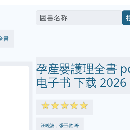
全書
孕産嬰護理全書 pdf 
电子书 下载 2026
☆
☆
☆
☆
☆
汪曉波，張玉鞦 著