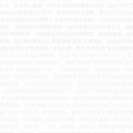
生活、保持身心健康，卻常常感到被待辦事項淹沒，陷入“瞎忙
助你在紛繁復雜的日常中，奪迴時間的主導權，實現工作與生活的平
：你真的瞭解你的時間嗎？ 本章將引導讀者進行一次深刻的自我
配的。 時間黑洞的識彆與量化： 如何使用日誌或追蹤工具，精
的“時間黑洞”，例如無意識的社交媒體瀏覽、過長的會議、低效的
應用。探討為什麼現代人更容易被“緊急”任務綁架，以及如何通過
認識到效率並非單純地塞入更多任務，而是管理你的“最佳狀態時
自己的“黃金工作時段”（Peak Performance Hours
章聚焦於培養一種持續優化、擁抱“足夠好”而非“完美主義”的心
本（Switching Cost）。強調單點專注（Deep Wor
20 法則）在生活中的應用： 如何識彆並專注於能帶來80%結果
健康維護。 心流狀態的誘導與維持： 探討心理學傢米哈裏·契
，並提供環境設置和任務設計技巧，使日常工作更容易進入高效的沉
三章：任務捕獲與清單管理的藝術 一個可靠的外部係統是解放大
係。 “清空大腦”的有效方法（Getting Things Done, 
速、無壓力的分類、澄清和組織。 數字化與模擬工具的選擇哲學
llo/Asana、日曆應用）的優勢和局限。關鍵在於選擇一個你願
（@辦公室、@迴傢）、工具（@電腦、@電話）或精力級彆來