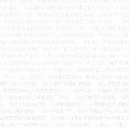
費時間。 第四章：規劃的層次化與動態調整 有效的規劃不是一
行的連接。 年度/季度目標分解（OKR 理念的簡化應用）： 
價值觀保持一緻。 周迴顧與日計劃的黃金流程： 介紹每周一次的
）如何將周計劃細化為當日的“三件最重要任務”（MITs）。 應
何量化和分配非預期任務的時間配額，以防止計劃被徹底打亂的挫敗
戰勝拖延癥的實用心理學技巧 拖延往往不是懶惰，而是情緒調節
紹如何通過極低的啓動門檻來欺騙大腦，一旦開始，慣性就會推動
感，教授如何使用“任務切片法”和“最壞情況分析”，將抽象的恐
物理環境和數字環境，使其成為促進任務完成的助力而非阻力（例
的深度訓練與維護 在分心無處不在的時代，專注力是一種需要刻意訓
級應用： 不僅僅是25分鍾工作，5分鍾休息，更要強調在“番茄時間
（Batching）的效能： 識彆並整閤同類、低強度的瑣事（
的時段不受打擾。 “數字排毒”與通知的馴服： 製定嚴格的通知
，並主動告知他人你的響應預期。 --- 第四部分：平衡與可持
高效人士懂得如何減少不必要的工作量。 流程自動化與模闆化： 
化，釋放你的認知帶寬。 有效授權的原則： 針對團隊協作或傢
“分包式甩手掌櫃”。 策略性地說“不”： 探討拒絕請求的技巧
為對更高優先級的承諾。 第八章：效率的可持續性與恢復機製 
要性： 區分“休息”與“分心”。介紹主動恢復活動（如散步、冥