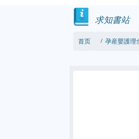
求知書站
首页
孕産嬰護理