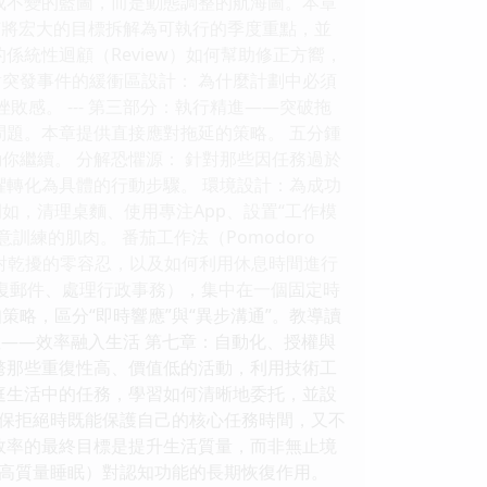
成不變的藍圖，而是動態調整的航海圖。本章
如何將宏大的目標拆解為可執行的季度重點，並
係統性迴顧（Review）如何幫助修正方嚮，
對突發事件的緩衝區設計： 為什麼計劃中必須
感。 --- 第三部分：執行精進——突破拖
問題。本章提供直接應對拖延的策略。 五分鍾
你繼續。 分解恐懼源： 針對那些因任務過於
懼轉化為具體的行動步驟。 環境設計：為成功
如，清理桌麵、使用專注App、設置“工作模
練的肌肉。 番茄工作法（Pomodoro
”內對乾擾的零容忍，以及如何利用休息時間進行
如迴復郵件、處理行政事務），集中在一個固定時
策略，區分“即時響應”與“異步溝通”。教導讀
續性——效率融入生活 第七章：自動化、授權與
識彆那些重復性高、價值低的活動，利用技術工
庭生活中的任務，學習如何清晰地委托，並設
，確保拒絕時既能保護自己的核心任務時間，又不
效率的最終目標是提升生活質量，而非無止境
想、高質量睡眠）對認知功能的長期恢復作用。