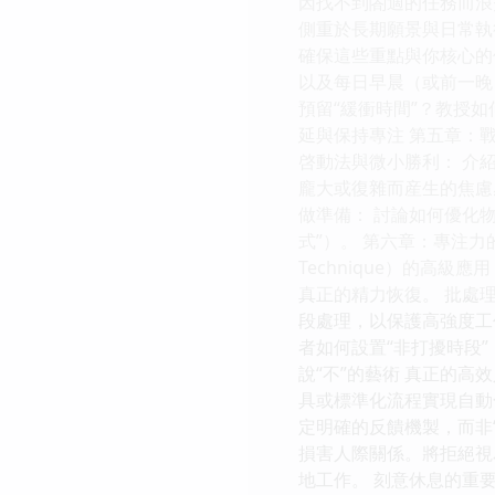
因找不到閤適的任務而浪
側重於長期願景與日常執
確保這些重點與你核心的
以及每日早晨（或前一晚
預留“緩衝時間”？教授如
延與保持專注 第五章：
啓動法與微小勝利： 介
龐大或復雜而産生的焦慮
做準備： 討論如何優化
式”）。 第六章：專注力
Technique）的高
真正的精力恢復。 批處理
段處理，以保護高強度工作
者如何設置“非打擾時段”
說“不”的藝術 真正的
具或標準化流程實現自動
定明確的反饋機製，而非
損害人際關係。將拒絕視
地工作。 刻意休息的重