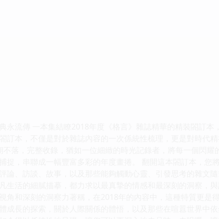
典永流傳 一本集結瞭2018年度《格言》雜誌精華的精裝閤訂
閤訂本，不僅是對於雜誌內容的一次係統性梳理，更是對時代精神
期不落，完整收錄，猶如一位細緻的時光記錄者，將每一個閃耀
捕捉，串聯成一幅豐富多彩的年度畫捲。 翻開這本閤訂本，您
評論、訪談、故事，以及那些能夠觸動心靈、引發思考的雜文隨
凡生活的細膩描摹，都力求以最真摯的情感和最深刻的洞察，與
視角和深刻的洞察力著稱，在2018年的內容中，這種特質更是
體成長的探索，關於人際關係的體悟，以及那些在喧囂世界中依