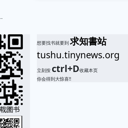
.
求知書站
想要找书就要到
tushu.tinynews.org
ctrl+D
立刻按
收藏本页
你会得到大惊喜!!