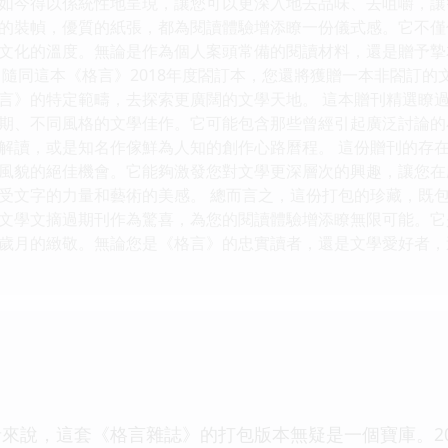
如今得以係統性地呈現，讓您可以更深入地去品味、去咀嚼，讓
的裝幀，優質的紙張，都為閱讀體驗增添瞭一份儀式感。它不僅
文化的溫度。無論是作為個人案頭常備的閱讀材料，還是贈予摯
 隨同這本《格言》2018年度閤訂本，您還將獲贈一本非閤訂
言》的特定範疇，去探索更廣闊的文學天地。 這本贈刊精選瞭
期、不同風格的文學佳作。它可能包含那些曾經引起廣泛討論的
解讀，或是知名作傢鮮為人知的創作心路曆程。 這份贈刊的存
風貌的絕佳機會。它能夠激發您對文學更深層次的興趣，讓您在
受文字的力量和藝術的美感。 總而言之，這份打包的珍藏，既包
文學文摘過期刊作為驚喜，為您的閱讀體驗增添瞭無限可能。它
歲月的緻敬。無論您是《格言》的忠實讀者，還是文學愛好者，
者來說，這套《格言雜誌》的打包版本無疑是一個寶庫。2