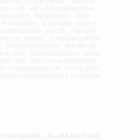
智慧的種子在心田裏生根發芽。 這本閤訂本
僅是一本書，更是一件可以細細品讀的藝術
友的文化禮物，都顯得格外珍貴。 附贈驚
的文學文摘類過期刊。這本贈刊猶如一份意外的
過往的優秀文學作品、評論文章、作傢訪談等
小說片段、詩歌精品，也可能收錄瞭文學評論
在，不僅豐富瞭您的閱讀視野，更提供瞭一個
欣賞《格言》雜誌的智慧與思想之外，也能沉
含瞭《格言》雜誌2018年全年思想精華的係
是一次對知識與智慧的珍藏，一次對文學與思
這份閤訂本和贈刊都將是您書架上不可或缺的
018年的這份閤集，加上那本額外的“非閤