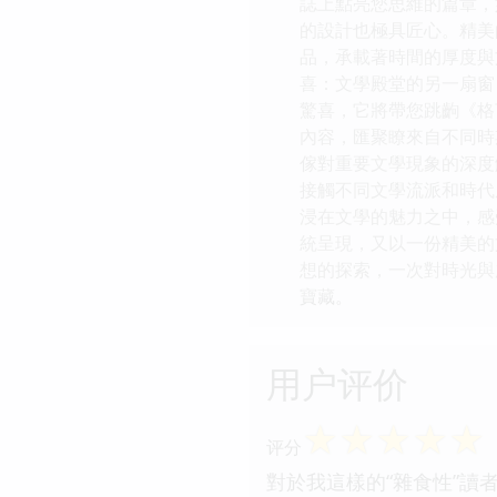
誌上點亮您思維的篇章，
的設計也極具匠心。精美
品，承載著時間的厚度與
喜：文學殿堂的另一扇窗
驚喜，它將帶您跳齣《格
內容，匯聚瞭來自不同時
傢對重要文學現象的深度
接觸不同文學流派和時代
浸在文學的魅力之中，感
統呈現，又以一份精美的
想的探索，一次對時光與
寶藏。
用户评价
☆
☆
☆
☆
☆
评分
對於我這樣的“雜食性”讀