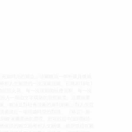
本，宛如時光的寶盒，珍藏瞭這一年中最具啓迪
和人生智慧的一次深度挖掘。它將2018年1
的思想火花、每一次深刻的社會洞察、每一次
將步入一個由文字構築的智慧殿堂。這裏匯聚
筆。無論是對社會現象的犀利剖析，對人生哲
讀者進行一場跨越時空的對話。 《格言》雜
得到瞭淋灕盡緻的體現。您可以從中讀到關於
然保持的獨立思考和人文關懷。那些曾經在雜