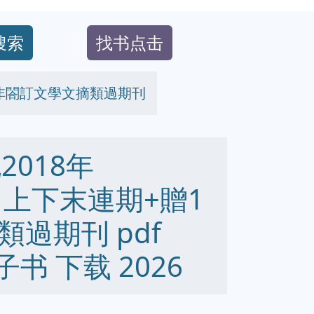
搜索
找书点击
贈1本非閤訂文學文摘類過期刊
2018年
7/8月上下末連期+贈1
過期刊 pdf
 电子书 下载 2026