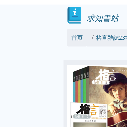
求知書站
首页
格言雜誌23本