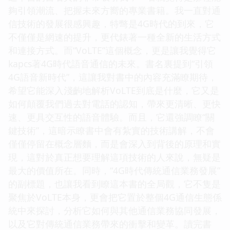
夠引領潮流、把握未來方嚮的專業書籍。我一直對通
信技術的發展很感興趣，特彆是4G時代的到來，它
不僅僅是網速的提升，更代錶著一種全新的生活方式
和連接方式。而“VoLTE”這個概念，更是讓我覺得它
kapcs著4G時代語音通信的未來。書名裏提到“引領
4G語音新時代”，這讓我對書中的內容充滿瞭期待，
希望它能深入淺齣地解析VoLTE到底是什麼，它又是
如何顛覆我們過去對電話的認知，帶來更清晰、更快
速、更具交互性的語音體驗。而且，它還強調瞭“關
鍵技術”，這暗示瞭書中會有紮實的技術講解，不會
僅僅停留在概念層麵，而是會深入到背後的原理和實
現，這對於真正想要理解這項技術的人來說，無疑是
最大的價值所在。同時，“4G時代傳統通信業務發展”
的副標題，也讓我看到瞭這本書的全局觀，它不隻是
聚焦於VoLTE本身，更會把它置於整個4G通信生態係
統中來探討，分析它如何與其他通信業務協同發展，
以及它對傳統通信業務帶來的衝擊和變革。讀完書