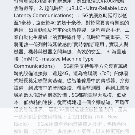
對帶寬需求極高的創新應用，例如沉浸式VR/AR體驗、
雲遊戲等。 2. 超低時延（uRLLC - Ultra-Reliable Low
Latency Communications）： 5G的網絡時延可以低
至1毫秒，遠低於4G的幾十毫秒。對於需要實時響應的
應用，如自動駕駛汽車的決策控製、遠程精密手術、工
業自動化生産綫上的實時協作等，低時延至關重要。它
將開啓一係列對時延敏感的“實時智能”應用，實現人與
機器、機器與機器之間無縫、高效的交互。 3. 海量連
接（mMTC - massive Machine Type
Communications）： 5G能夠支持每平方公裏百萬級
彆的設備連接數，遠超4G。這為物聯網（IoT）的爆發
式增長奠定瞭堅實基礎。從智能傢居中的傳感器、穿戴
設備，到城市中的智能路燈、環境監測器，再到工業領
域的數以億計的機器設備，5G都能實現大規模、低成
本、低功耗的連接，從而構建起一個全麵感知、互聯互
通的智能世界。 驅動5G實現這些突破性能力的，是其
一係列創新的技術體係： 新空口技術（NR - New
Radio）： 5G采用瞭全新的無綫接入技術，包括新的
幀結構、波形設計、多址接入方案等，以支持更寬的帶