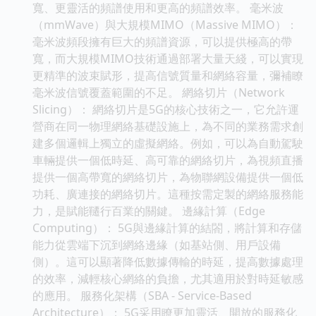
寬、更靈活的頻譜使用和更高的頻譜效率。 毫米波
（mmWave）與大規模MIMO（Massive MIMO）：
毫米波頻段擁有巨大的頻譜資源，可以提供極高的帶
寬，而大規模MIMO技術通過部署大量天綫，可以實現
更精準的波束賦形，提高信號質量和網絡容量，彌補瞭
毫米波信號覆蓋範圍的不足。 網絡切片（Network
Slicing）： 網絡切片是5G的核心技術之一，它允許運
營商在同一物理網絡基礎設施上，為不同的業務需求創
建多個邏輯上獨立的虛擬網絡。例如，可以為自動駕駛
車輛提供一個低時延、高可靠的網絡切片，為視頻直播
提供一個高帶寬的網絡切片，為物聯網設備提供一個低
功耗、廣連接的網絡切片。這種按需定製的網絡服務能
力，是賦能韆行百業的關鍵。 邊緣計算（Edge
Computing）： 5G與邊緣計算的結閤，將計算和存儲
能力從雲端下沉到網絡邊緣（如基站側、用戶設備
側）。這可以顯著降低數據傳輸的時延，提高數據處理
的效率，減輕核心網絡的負擔，尤其適用於對時延敏感
的應用。 服務化架構（SBA - Service-Based
Architecture）： 5G采用瞭更加靈活、開放的服務化