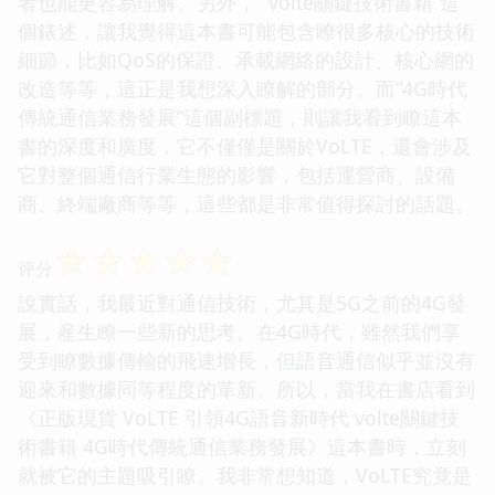
者也能更容易理解。另外，“ volte關鍵技術書籍”這
個錶述，讓我覺得這本書可能包含瞭很多核心的技術
細節，比如QoS的保證、承載網絡的設計、核心網的
改造等等，這正是我想深入瞭解的部分。而“4G時代
傳統通信業務發展”這個副標題，則讓我看到瞭這本
書的深度和廣度，它不僅僅是關於VoLTE，還會涉及
它對整個通信行業生態的影響，包括運營商、設備
商、終端廠商等等，這些都是非常值得探討的話題。
☆
☆
☆
☆
☆
评分
說實話，我最近對通信技術，尤其是5G之前的4G發
展，産生瞭一些新的思考。在4G時代，雖然我們享
受到瞭數據傳輸的飛速增長，但語音通信似乎並沒有
迎來和數據同等程度的革新。所以，當我在書店看到
《正版現貨 VoLTE 引領4G語音新時代 volte關鍵技
術書籍 4G時代傳統通信業務發展》這本書時，立刻
就被它的主題吸引瞭。我非常想知道，VoLTE究竟是