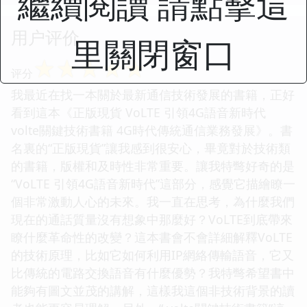
繼續閱讀 請點擊這
用户评价
里關閉窗口
☆
☆
☆
☆
☆
评分
我最近在找一本關於最新通信技術發展的書籍，正好
看到這本《正版現貨 VoLTE 引領4G語音新時代
volte關鍵技術書籍 4G時代傳統通信業務發展》。書
名裏的“正版現貨”讓我感到很安心，畢竟對於技術類
的書籍，版權和及時性非常重要。讓我特彆好奇的是
“VoLTE 引領4G語音新時代”這部分，感覺它描繪瞭一
個非常激動人心的未來。我一直在思考，為什麼我們
現在的通話質量沒有想象中那麼好？VoLTE到底帶來
瞭什麼革命性的改變？這本書會不會詳細解釋VoLTE
的技術原理，比如它如何利用IP網絡傳輸語音，它又
比傳統的電路交換語音有什麼優勢？我特彆希望書中
能夠有圖文並茂的講解，這樣我這個非技術背景的讀