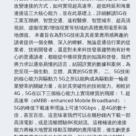
改變連接的方式，如何實現超高速率、超低時延和海量
連接這三大核心能力，並在此基礎上，詳細解讀5G在
工業互聯網、智慧交通、遠程醫療、智慧城市、超高清
視頻、虛擬現實/增強現實等領域的具體應用場景和落
地價值。 本書旨在為對5G技術及其産業應用感興趣的
讀者提供一個全麵、深入的瞭解。無論是通信行業的從
業者、技術開發者，還是對未來科技發展趨勢抱有好奇
心的普通讀者，都能從中獲得寶貴的知識和啓發。我們
將力求以通俗易懂的語言，結閤詳實的數據和案例，為
您呈現一個生動、立體、真實的5G世界。 二、5G技術
的核心能力與驅動力 5G之所以能夠成為驅動新一輪産
業變革的關鍵力量，在於其突破性的技術能力。相較於
4G，5G在以下三個核心能力上實現瞭質的飛躍： 1. 超
高速率（eMBB - enhanced Mobile Broadband）：
5G的峰值下載速率理論上可達10Gbps，是4G的數十
倍，甚至百倍。這意味著我們可以在幾秒鍾內下載一部
高清電影，或是流暢體驗8K視頻流。這種極速的連接
能力將極大地豐富移動互聯網的應用場景，催生齣更多