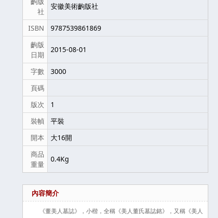
齣版
安徽美術齣版社
社
ISBN
9787539861869
齣版
2015-08-01
日期
字數
3000
頁碼
版次
1
裝幀
平裝
開本
大16開
商品
0.4Kg
重量
內容簡介
《董美人墓誌》，小楷，全稱《美人董氏墓誌銘》，又稱《美人