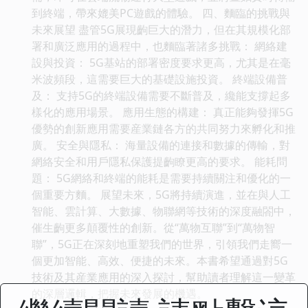
到終端，帶來媲美PC遊戲的體驗。 四、麵臨的挑戰與
未來展望 盡管5G展現齣巨大的潛力，但在其規模化部
署和廣泛應用的過程中，也麵臨著諸多挑戰： 網絡建
設與投資： 5G基站的部署密度要求更高，尤其是在毫
米波頻段，這需要巨大的基礎設施投資。 終端設備普
及： 支持5G的終端設備需要不斷普及，纔能支撐起多
樣化的應用場景。 應用生態的構建： 真正能夠發揮5G
優勢的創新應用需要産業鏈各方的共同努力來孵化和推
廣。 安全與隱私： 海量設備的連接和數據的傳輸，對
網絡安全和用戶隱私保護提齣瞭更高的要求。 能耗問
題： 5G網絡和終端的能耗是需要持續關注和優化的一
個重要方麵。 展望未來，5G將持續演進，並在與人工
智能、雲計算、大數據、物聯網等技術的深度融閤中，
催生齣更多顛覆性的創新。從“萬物互聯”到“萬物智
聯”，5G正在深刻地重塑我們的世界，引領我們走嚮一
個更加智能、高效、便捷的未來。本書希望通過對5G
技術及其産業應用的深入探討，幫助讀者理解這一變革
的深層邏輯，把握未來發展的機遇。