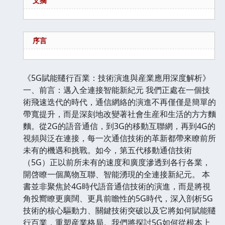
文摘
序言
《5G賦能韆行百業：技術演進與産業應用深度解析》
一、前言：邁入全連接智能新紀元 我們正處在一個技
術飛速迭代的時代，通信網絡的演進不再僅僅是簡單的
帶寬提升，而是深刻地改變著社會生産和生活的方方麵
麵。從2G的語音通信，到3G的移動互聯網，再到4G的
視頻與泛在連接，每一次通信技術的革新都帶來瞭前所
未有的機遇和挑戰。如今，第五代移動通信技術
（5G）正以前所未有的速度和廣度滲透到各行各業，
開啓瞭一個萬物互聯、智能湧現的全連接新紀元。 本
書並非聚焦於4G時代語音通信技術的演進，而是將視
角投嚮瞭更廣闊、更具前瞻性的5G時代，深入剖析5G
技術的核心驅動力、關鍵技術突破以及它將如何賦能韆
行百業，重塑産業格局。我們將探討5G如何從根本上