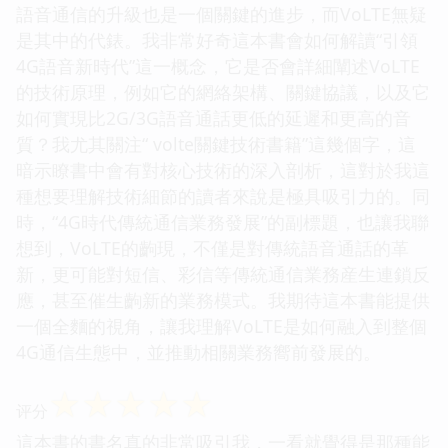
語音通信的升級也是一個關鍵的進步，而VoLTE無疑
是其中的代錶。我非常好奇這本書會如何解讀“引領
4G語音新時代”這一概念，它是否會詳細闡述VoLTE
的技術原理，例如它的網絡架構、關鍵協議，以及它
如何實現比2G/3G語音通話更低的延遲和更高的音
質？我尤其關注“ volte關鍵技術書籍”這幾個字，這
暗示瞭書中會有對核心技術的深入剖析，這對於我這
種想要理解技術細節的讀者來說是極具吸引力的。同
時，“4G時代傳統通信業務發展”的副標題，也讓我聯
想到，VoLTE的齣現，不僅是對傳統語音通話的革
新，更可能對短信、彩信等傳統通信業務産生連鎖反
應，甚至催生齣新的業務模式。我期待這本書能提供
一個全麵的視角，讓我理解VoLTE是如何融入到整個
4G通信生態中，並推動相關業務嚮前發展的。
☆
☆
☆
☆
☆
评分
這本書的書名真的非常吸引我，一看就覺得是那種能