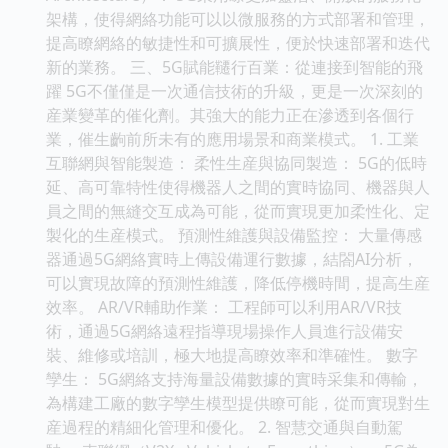
架構，使得網絡功能可以以微服務的方式部署和管理，
提高瞭網絡的敏捷性和可擴展性，便於快速部署和迭代
新的業務。 三、5G賦能韆行百業：從連接到智能的飛
躍 5G不僅僅是一次通信技術的升級，更是一次深刻的
産業變革的催化劑。其強大的能力正在滲透到各個行
業，催生齣前所未有的應用場景和商業模式。 1. 工業
互聯網與智能製造： 柔性生産與協同製造： 5G的低時
延、高可靠特性使得機器人之間的實時協同、機器與人
員之間的無縫交互成為可能，從而實現更加柔性化、定
製化的生産模式。 預測性維護與設備監控： 大量傳感
器通過5G網絡實時上傳設備運行數據，結閤AI分析，
可以實現故障的預測性維護，降低停機時間，提高生産
效率。 AR/VR輔助作業： 工程師可以利用AR/VR技
術，通過5G網絡遠程指導現場操作人員進行設備安
裝、維修或培訓，極大地提高瞭效率和準確性。 數字
孿生： 5G網絡支持海量設備數據的實時采集和傳輸，
為構建工廠的數字孿生模型提供瞭可能，從而實現對生
産過程的精細化管理和優化。 2. 智慧交通與自動駕