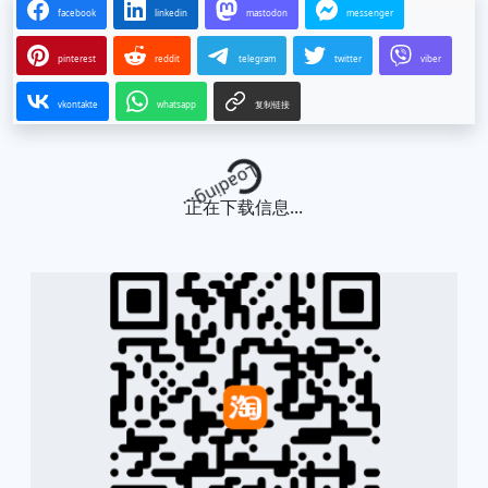
facebook
linkedin
mastodon
messenger
pinterest
reddit
telegram
twitter
viber
vkontakte
whatsapp
复制链接
Loading...
正在下载信息...