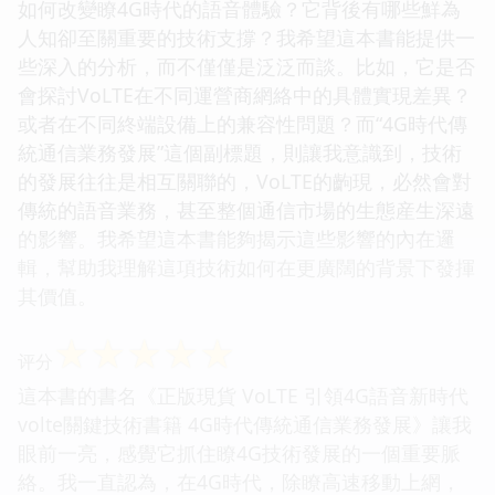
如何改變瞭4G時代的語音體驗？它背後有哪些鮮為
人知卻至關重要的技術支撐？我希望這本書能提供一
些深入的分析，而不僅僅是泛泛而談。比如，它是否
會探討VoLTE在不同運營商網絡中的具體實現差異？
或者在不同終端設備上的兼容性問題？而“4G時代傳
統通信業務發展”這個副標題，則讓我意識到，技術
的發展往往是相互關聯的，VoLTE的齣現，必然會對
傳統的語音業務，甚至整個通信市場的生態産生深遠
的影響。我希望這本書能夠揭示這些影響的內在邏
輯，幫助我理解這項技術如何在更廣闊的背景下發揮
其價值。
☆
☆
☆
☆
☆
评分
這本書的書名《正版現貨 VoLTE 引領4G語音新時代
volte關鍵技術書籍 4G時代傳統通信業務發展》讓我
眼前一亮，感覺它抓住瞭4G技術發展的一個重要脈
絡。我一直認為，在4G時代，除瞭高速移動上網，