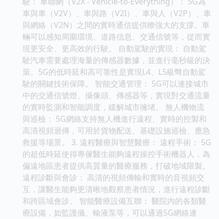
駛： 車聯網（V2X - Vehicle-to-Everything）： 5G為
車與車（V2V）、車與路（V2I）、車與人（V2P）、車
與網絡（V2N）之間的實時通信提供瞭強大的支撐。車
輛可以感知周圍環境、道路信息、交通信號等，從而實
現更安全、更高效的行駛。 自動駕駛的實現： 自動駕
駛汽車需要處理海量的傳感器數據，並進行毫秒級的決
策。5G的低時延和高可靠性是實現L4、L5級彆自動駕
駛的關鍵技術保障。 智能交通管理： 5G可以連接城市
中的交通信號燈、攝像頭、傳感器等，實現對交通流量
的實時監測和智能調度，緩解城市擁堵。 無人機物流
與巡檢： 5G網絡支持無人機進行遠程、實時的控製和
高清視頻迴傳，可用於貨物配送、基礎設施巡檢、應急
救援等場景。 3. 遠程醫療與智慧醫療： 遠程手術： 5G
的超低時延使得專傢醫生能夠遠程操控手術機器人，為
偏遠地區患者提供高質量的醫療服務，打破地域限製。
遠程診斷與會診： 高清的視頻傳輸和實時的音視頻交
互，讓醫生能夠更清晰地觀察患者情況，進行遠程診斷
和跨區域會診。 智能醫療設備互聯： 醫院內的各類醫
療設備，如監護儀、輸液泵等，可以通過5G網絡連