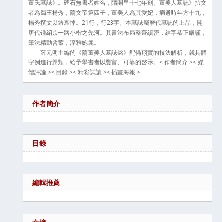
董氏墓誌》。碑石無書者姓名，隋開皇十七年刻。董美人墓誌》撰文
者為蜀王楊秀，隋文帝第四子，董美人為其愛妃，病逝時年方十九，
楊秀撰文以錶哀悼。21行，行23字。本墓誌屬曆代墓誌的上品，開
唐代锺紹京一路小楷之先河。其書法布局整齊縝密，結字恭正嚴謹，
筆法精勁含蓄，淳雅婉麗。
薛元明主編的《隋董美人墓誌銘》配備翔實的技法解析，就具體
字例進行歸類，給予學書者以豐富、可靠的啓示。< 作者簡介 >< 媒
體評論 >< 目錄 >< 精彩試讀 >< 插畫海報 >
作者簡介
目錄
編輯推薦