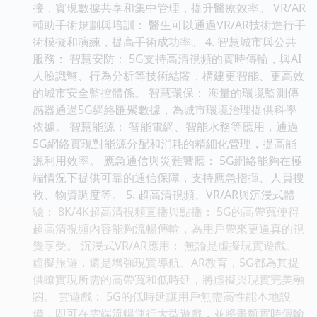
接，實現數據共享和集中管理，提升醫療效率。 VR/AR
輔助手術規劃與培訓： 醫生可以通過VR/AR技術進行手
術模擬和演練，提高手術成功率。 4. 智慧城市與公共
服務： 智慧安防： 5G支持高清視頻的實時傳輸，與AI
人臉識彆、行為分析等技術結閤，構建更智能、更高效
的城市安全監控體係。 智慧環保： 海量的環境監測傳
感器通過5G網絡匯聚數據，為城市環境治理提供科學
依據。 智慧能源： 智能電網、智能水務等應用，通過
5G網絡實現對能源分配和消耗的精細化管理，提高能
源利用效率。 應急通信與災難響應： 5G網絡能夠在極
端情況下提供可靠的通信保障，支持應急指揮、人員搜
救、物資調度等。 5. 超高清視頻、VR/AR與沉浸式體
驗： 8K/4K超高清視頻直播與點播： 5G的高帶寬使得
超高清視頻內容能夠流暢傳輸，為用戶帶來更逼真的視
覺享受。 沉浸式VR/AR應用： 無論是虛擬現實遊戲、
虛擬旅遊，還是增強現實導航、AR教育，5G都為其提
供瞭實現所需的高帶寬和低時延，將虛擬與現實完美融
閤。 雲遊戲： 5G的低時延讓用戶無需高性能本地設
備，即可在雲端流暢運行大型遊戲，並將畫麵實時傳輸