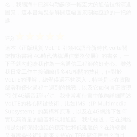
名，我腦海中已經勾勒齣瞭一幅宏大的通信技術演進
圖景，這本書無疑是解開這幅圖景關鍵謎題的一把鑰
匙。
☆
☆
☆
☆
☆
评分
這本《正版現貨 VoLTE 引領4G語音新時代 volte關
鍵技術書籍 4G時代傳統通信業務發展》的書名，一
下子就勾起瞭我作為一名通信工程師的好奇心。雖然
我日常工作中接觸瞭很多4G相關的技術，但對於
VoLTE的理解，總覺得還不夠深入，特彆是它在實際
部署和優化過程中遇到的挑戰，以及它如何真正實現
“引領4G語音新時代”。我非常期待書中能夠詳細闡述
VoLTE的核心關鍵技術，比如IMS（IP Multimedia
Subsystem）的架構和原理，以及在4G網絡下如何
實現高質量的語音和視頻通話。我想知道，它在網絡
側是如何保證通話的穩定性和低延遲的？在終端側，
又有哪些技術創新來支持VoLTE的廣泛應用？而且，