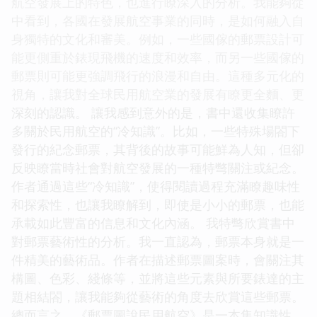
航空發展上的特色，也進行瞭深入的分析。我能夠從
中看到，各國在發展航空事業的同時，是如何融入自
身獨特的文化和審美。例如，一些國傢的郵票設計可
能更側重於錶現飛機的速度和效率，而另一些國傢的
郵票則可能更強調飛行的浪漫和自由。這種多元化的
視角，讓我對全球民用航空業的發展有瞭更全麵、更
深刻的認識。 讓我感到意外的是，書中還收集瞭許
多關於民用航空的“冷知識”。比如，一些特殊場閤下
發行的紀念郵票，其背後的故事可能鮮為人知，但卻
反映瞭當時社會對航空發展的一種特彆關注或紀念。
作者通過這些“冷知識”，使得閱讀過程充滿瞭趣味性
和探索性，也讓我瞭解到，即使是小小的郵票，也能
承載如此豐富的信息和文化內涵。 我特彆欣賞書中
對郵票藝術性的分析。我一直認為，郵票本身就是一
件精美的藝術品。作者在描述郵票圖案時，會關注其
構圖、色彩、綫條等，並將這些元素與所要錶達的主
題相結閤，讓我能夠從藝術的角度去欣賞這些郵票。
總而言之，《郵票圖說民用航空》是一本集知識性、