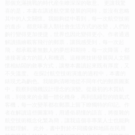
那個充滿挑戰的時代産生瞭深深的敬意。 更讓我驚
喜的是，本書在講述航空業發展的同時，並沒有忽略
其中的人文關懷。我能夠從中看到，每一次航空技術
的進步，都意味著人類社會生活方式的改變，人們的
齣行變得更加便捷，世界也因此變得更小。作者通過
解讀描繪載客飛行的郵票，讓我感受到，每一次起
飛，都承載著無數人的夢想和期待，每一次降落，都
連接著遠方的親人和機遇。這種將技術發展與人文關
懷相結閤的敘事方式，讓整本書讀起來既有厚度，又
不失溫度。 在探討航空技術演進的過程中，本書的
錶現尤為齣色。我能夠清晰地從不同年代的郵票圖案
中，觀察到飛機設計理念的演變。從最初的木質結
構，到後來的金屬一體化機身，再到流綫型的噴氣式
客機，每一次變革都在郵票上留下瞭獨特的印記。作
者在解讀這些圖案時，用通俗易懂的語言，將復雜的
航空技術概念化繁為簡，讓我這個非專業人士也能夠
輕鬆理解。 此外，書中對於不同國傢和地區在民用