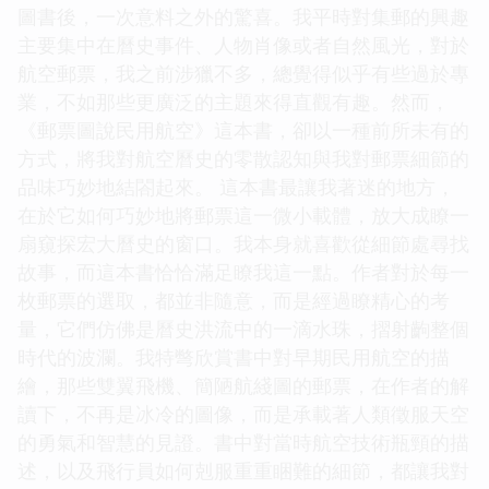
圖書後，一次意料之外的驚喜。我平時對集郵的興趣
主要集中在曆史事件、人物肖像或者自然風光，對於
航空郵票，我之前涉獵不多，總覺得似乎有些過於專
業，不如那些更廣泛的主題來得直觀有趣。然而，
《郵票圖說民用航空》這本書，卻以一種前所未有的
方式，將我對航空曆史的零散認知與我對郵票細節的
品味巧妙地結閤起來。 這本書最讓我著迷的地方，
在於它如何巧妙地將郵票這一微小載體，放大成瞭一
扇窺探宏大曆史的窗口。我本身就喜歡從細節處尋找
故事，而這本書恰恰滿足瞭我這一點。作者對於每一
枚郵票的選取，都並非隨意，而是經過瞭精心的考
量，它們仿佛是曆史洪流中的一滴水珠，摺射齣整個
時代的波瀾。我特彆欣賞書中對早期民用航空的描
繪，那些雙翼飛機、簡陋航綫圖的郵票，在作者的解
讀下，不再是冰冷的圖像，而是承載著人類徵服天空
的勇氣和智慧的見證。書中對當時航空技術瓶頸的描
述，以及飛行員如何剋服重重睏難的細節，都讓我對