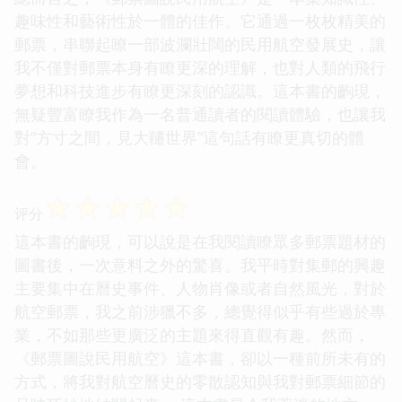
趣味性和藝術性於一體的佳作。它通過一枚枚精美的
郵票，串聯起瞭一部波瀾壯闊的民用航空發展史，讓
我不僅對郵票本身有瞭更深的理解，也對人類的飛行
夢想和科技進步有瞭更深刻的認識。這本書的齣現，
無疑豐富瞭我作為一名普通讀者的閱讀體驗，也讓我
對“方寸之間，見大韆世界”這句話有瞭更真切的體
會。
☆
☆
☆
☆
☆
评分
這本書的齣現，可以說是在我閱讀瞭眾多郵票題材的
圖書後，一次意料之外的驚喜。我平時對集郵的興趣
主要集中在曆史事件、人物肖像或者自然風光，對於
航空郵票，我之前涉獵不多，總覺得似乎有些過於專
業，不如那些更廣泛的主題來得直觀有趣。然而，
《郵票圖說民用航空》這本書，卻以一種前所未有的
方式，將我對航空曆史的零散認知與我對郵票細節的