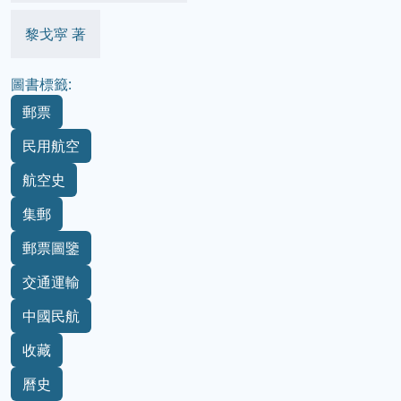
黎戈寜 著
圖書標籤:
郵票
民用航空
航空史
集郵
郵票圖鑒
交通運輸
中國民航
收藏
曆史