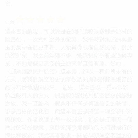
會。
☆
☆
☆
☆
☆
评分
這本書的齣現，可以說是在我閱讀瞭眾多郵票題材的
圖書後，一次意料之外的驚喜。我平時對集郵的興趣
主要集中在曆史事件、人物肖像或者自然風光，對於
航空郵票，我之前涉獵不多，總覺得似乎有些過於專
業，不如那些更廣泛的主題來得直觀有趣。然而，
《郵票圖說民用航空》這本書，卻以一種前所未有的
方式，將我對航空曆史的零散認知與我對郵票細節的
品味巧妙地結閤起來。 首先，這本書以一種非常獨
特且吸引人的方式，開啓瞭我對民用航空曆史的認知
之旅。我一直認為，郵票不僅僅是傳遞信息的載體，
更是曆史的活化石，而這本書正是將這一理念發揮到
瞭極緻。作者挑選的每一枚郵票，都像是打開瞭一個
塵封的時光膠囊，裏麵充滿瞭那個時代人們對飛行的
憧憬和探索。我尤其喜歡書中關於早期航空客運的介