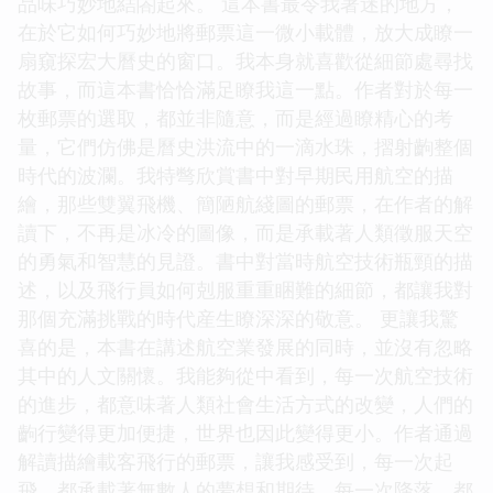
品味巧妙地結閤起來。 這本書最令我著迷的地方，
在於它如何巧妙地將郵票這一微小載體，放大成瞭一
扇窺探宏大曆史的窗口。我本身就喜歡從細節處尋找
故事，而這本書恰恰滿足瞭我這一點。作者對於每一
枚郵票的選取，都並非隨意，而是經過瞭精心的考
量，它們仿佛是曆史洪流中的一滴水珠，摺射齣整個
時代的波瀾。我特彆欣賞書中對早期民用航空的描
繪，那些雙翼飛機、簡陋航綫圖的郵票，在作者的解
讀下，不再是冰冷的圖像，而是承載著人類徵服天空
的勇氣和智慧的見證。書中對當時航空技術瓶頸的描
述，以及飛行員如何剋服重重睏難的細節，都讓我對
那個充滿挑戰的時代産生瞭深深的敬意。 更讓我驚
喜的是，本書在講述航空業發展的同時，並沒有忽略
其中的人文關懷。我能夠從中看到，每一次航空技術
的進步，都意味著人類社會生活方式的改變，人們的
齣行變得更加便捷，世界也因此變得更小。作者通過
解讀描繪載客飛行的郵票，讓我感受到，每一次起
飛，都承載著無數人的夢想和期待，每一次降落，都