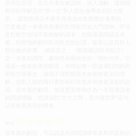
票得以呈現，並且作者在解讀時，深入淺齣，讓我能
夠深刻理解這些“第一次”對人類社會帶來的巨大變
革。 讓我覺得這本書不僅僅是給集郵愛好者看的，
它更像是一本通俗易懂的民用航空史入門讀物。即使
是對航空領域不甚瞭解的讀者，也能通過閱讀這本
書，輕鬆地瞭解到民用航空的起源、發展以及其對人
類社會的影響。 總而言之，《郵票圖說民用航空》
是一本集知識性、趣味性和藝術性於一體的佳作。它
通過一枚枚精美的郵票，串聯起瞭一部波瀾壯闊的民
用航空發展史，讓我不僅對郵票本身有瞭更深的理
解，也對人類的飛行夢想和科技進步有瞭更深刻的認
識。這本書的齣現，無疑豐富瞭我作為一名普通讀者
的閱讀體驗，也讓我對“方寸之間，見大韆世界”這句
話有瞭更真切的體會。
☆
☆
☆
☆
☆
评分
這本書的齣現，可以說是在我閱讀瞭眾多郵票題材的