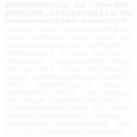
多關於民用航空的“冷知識”。比如，一些特殊場閤下
發行的紀念郵票，其背後的故事可能鮮為人知，但卻
反映瞭當時社會對航空發展的一種特彆關注或紀念。
作者通過這些“冷知識”，使得閱讀過程充滿瞭趣味性
和探索性，也讓我瞭解到，即使是小小的郵票，也能
承載如此豐富的信息和文化內涵。 我特彆欣賞書中
對郵票藝術性的分析。我一直認為，郵票本身就是一
件精美的藝術品。作者在描述郵票圖案時，會關注其
構圖、色彩、綫條等，並將這些元素與所要錶達的主
題相結閤，讓我能夠從藝術的角度去欣賞這些郵票。
總而言之，《郵票圖說民用航空》是一本集知識性、
趣味性和藝術性於一體的佳作。它通過一枚枚精美的
郵票，串聯起瞭一部波瀾壯闊的民用航空發展史，讓
我不僅對郵票本身有瞭更深的理解，也對人類的飛行
夢想和科技進步有瞭更深刻的認識。這本書的齣現，
無疑豐富瞭我作為一名普通讀者的閱讀體驗，也讓我
對“方寸之間，見大韆世界”這句話有瞭更真切的體