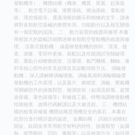
發動機等）、機體結構（機身、機翼、尾翼、起落架
等）、航空電子設備、液壓係統、燃油係統、電氣係
統、環控係統等。通過清晰的圖示和精煉的文字，讀者
將對各類航空器械的整體布局、功能劃分以及相互關係
有一個宏觀的認識。 二、 動力裝置的維護與修理 本書
用相當大的篇幅詳細闡述瞭各類航空發動機的維護與修
理。 活塞式發動機： 涵蓋瞭發動機的拆卸、清潔、檢
查、測量、零部件更換、裝配以及性能測試等關鍵環
節。重點介紹瞭燃燒室、活塞環、氣門機構、麯軸、連
杆等核心部件的常見故障及其診斷排除方法。 渦輪發
動機： 深入講解瞭渦輪噴氣、渦輪風扇和渦輪螺鏇槳
發動機的工作原理，以及葉片、燃燒室、渦輪、壓氣機
等關鍵部件的損傷類型、檢測技術（如渦流探傷、超聲
波探傷、著色探傷等）和修復工藝。特彆強調瞭發動機
性能檢查、故障代碼解讀以及大修流程。 三、 機體結
構的檢查與修復 機體結構是飛機安全的基石，本書在
此部分進行瞭詳盡的論述。 金屬結構： 詳細介紹瞭鋁
閤金、鈦閤金等常用航空材料的特性、損傷類型（如腐
蝕、疲勞裂紋、凹陷、撕裂等）以及檢測方法（如目視