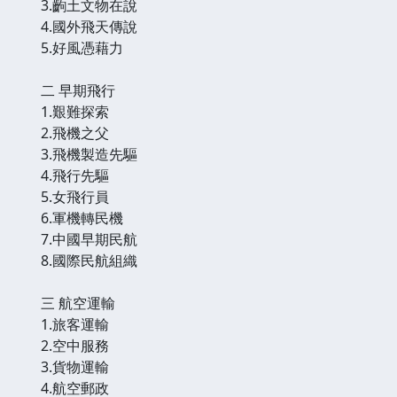
3.齣土文物在說
4.國外飛天傳說
5.好風憑藉力
二 早期飛行
1.艱難探索
2.飛機之父
3.飛機製造先驅
4.飛行先驅
5.女飛行員
6.軍機轉民機
7.中國早期民航
8.國際民航組織
三 航空運輸
1.旅客運輸
2.空中服務
3.貨物運輸
4.航空郵政