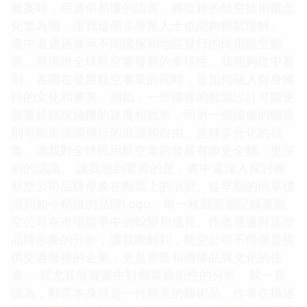
圖案時，用通俗易懂的語言，將復雜的航空技術概念
化繁為簡，讓我這個非專業人士也能夠輕鬆理解。
書中還通過展示不同國傢和地區發行的民用航空郵
票，展現瞭全球航空業發展的多樣性。我能夠從中看
到，各國在發展航空事業的同時，是如何融入自身獨
特的文化和審美。例如，一些國傢的郵票設計可能更
側重於錶現飛機的速度和效率，而另一些國傢的郵票
則可能更強調飛行的浪漫和自由。這種多元化的視
角，讓我對全球民用航空業的發展有瞭更全麵、更深
刻的認識。 讓我感到驚喜的是，書中還深入探討瞭
航空公司品牌形象在郵票上的演變。從早期的簡單標
識到如今精緻的品牌Logo，每一枚郵票都記錄著航
空公司在市場競爭中的蛻變和成長。作者通過對這些
品牌形象的分析，讓我瞭解到，航空公司不僅僅是提
供交通服務的企業，更是塑造和傳播品牌文化的使
者。 我尤其欣賞書中對郵票藝術性的分析。我一直
認為，郵票本身就是一件精美的藝術品。作者在描述