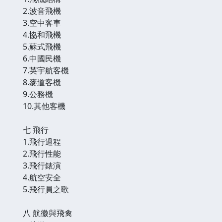
2.波音飛機
3.空中客車
4.協和飛機
5.蘇式飛機
6.中國民機
7.英宇航客機
8.麥道客機
9.公務機
10.其他客機
七 飛行
1.飛行過程
2.飛行性能
3.飛行錶演
4.航空安全
5.飛行員之歌
八 航徽與飛禽