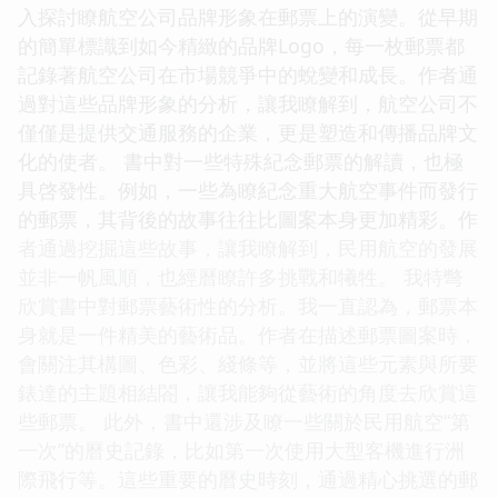
入探討瞭航空公司品牌形象在郵票上的演變。從早期
的簡單標識到如今精緻的品牌Logo，每一枚郵票都
記錄著航空公司在市場競爭中的蛻變和成長。作者通
過對這些品牌形象的分析，讓我瞭解到，航空公司不
僅僅是提供交通服務的企業，更是塑造和傳播品牌文
化的使者。 書中對一些特殊紀念郵票的解讀，也極
具啓發性。例如，一些為瞭紀念重大航空事件而發行
的郵票，其背後的故事往往比圖案本身更加精彩。作
者通過挖掘這些故事，讓我瞭解到，民用航空的發展
並非一帆風順，也經曆瞭許多挑戰和犧牲。 我特彆
欣賞書中對郵票藝術性的分析。我一直認為，郵票本
身就是一件精美的藝術品。作者在描述郵票圖案時，
會關注其構圖、色彩、綫條等，並將這些元素與所要
錶達的主題相結閤，讓我能夠從藝術的角度去欣賞這
些郵票。 此外，書中還涉及瞭一些關於民用航空“第
一次”的曆史記錄，比如第一次使用大型客機進行洲
際飛行等。這些重要的曆史時刻，通過精心挑選的郵