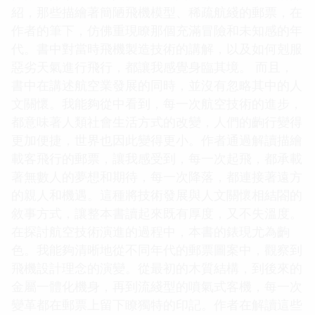
紹，那些描繪著簡陋飛機模型、稀疏航綫的郵票，在
作者的筆下，仿佛重現瞭那個充滿冒險和未知感的年
代。書中對當時飛機製造技術的講解，以及如何剋服
惡劣天氣進行飛行，都讓我感覺身臨其境。 而且，
書中在講述航空業發展的同時，並沒有忽略其中的人
文關懷。我能夠從中看到，每一次航空技術的進步，
都意味著人類社會生活方式的改變，人們的齣行變得
更加便捷，世界也因此變得更小。作者通過解讀描繪
載客飛行的郵票，讓我感受到，每一次起飛，都承載
著無數人的夢想和期待，每一次降落，都連接著遠方
的親人和機遇。這種將技術發展與人文關懷相結閤的
敘事方式，讓整本書讀起來既有厚度，又不失溫度。
在探討航空技術演進的過程中，本書的錶現尤為齣
色。我能夠清晰地從不同年代的郵票圖案中，觀察到
飛機設計理念的演變。從最初的木質結構，到後來的
金屬一體化機身，再到流綫型的噴氣式客機，每一次
變革都在郵票上留下瞭獨特的印記。作者在解讀這些