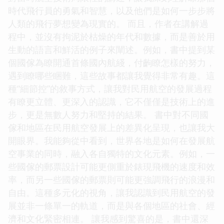
時代飛行員的勇氣和智慧，以及他們是如何一步步將
人類的飛行夢想變為現實的。 而且，作者在講解過
程中，並沒有拘泥於枯燥的年代和數據，而是善於用
生動的語言和鮮活的例子來闡述。例如，書中提到某
個國傢為瞭開通首條國內航綫，付齣瞭怎樣的努力，
遇到瞭哪些睏難，這些故事都讓我覺得非常有趣。這
種“細節控”的敘事方式，讓我對民用航空的發展過程
有瞭更立體、更深入的認識，它不僅僅是技術上的進
步，更是無數人努力和堅持的結果。 書中對不同國
傢和地區在民用航空發展上的差異化呈現，也讓我大
開眼界。我能夠從中看到，世界各地是如何在發展航
空事業的同時，融入各自獨特的文化元素。例如，一
些國傢的郵票設計可能更側重於錶現飛機的速度和效
率，而另一些國傢的郵票則可能更強調飛行的浪漫和
自由。這種多元化的視角，讓我認識到民用航空的發
展並非一條單一的軌道，而是與各個地區的社會、經
濟和文化緊密相連。 讓我感到驚喜的是，書中還深