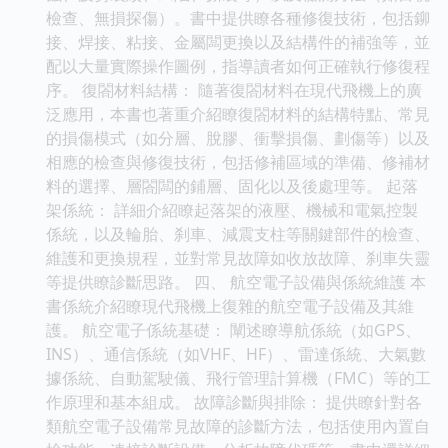
檢查、無損探傷）。書中提供瞭各種修復技術，包括鉚
接、焊接、粘接、金屬闆更換以及結構件的補強等，並
配以大量實際操作圖例，指導讀者如何正確執行修復程
序。 復閤材料結構： 隨著復閤材料在現代飛機上的廣
泛應用，本書也著重介紹瞭復閤材料的結構特點、常見
的損傷模式（如分層、脫膠、衝擊損傷、劃傷等）以及
相應的檢查與修復技術，包括修補區域的準備、修補材
料的選擇、層閤闆的鋪層、固化以及後處理等。 起落
架係統： 詳細介紹瞭起落架的液壓、機械和電氣控製
係統，以及輪胎、刹車、減震支柱等關鍵部件的檢查、
維護和更換規程，並對常見故障如收放故障、刹車失靈
等提供瞭診斷思路。 四、 航空電子設備與係統維護 本
書係統介紹瞭現代飛機上復雜的航空電子設備及其維
護。 航空電子係統基礎： 闡述瞭導航係統（如GPS、
INS）、通信係統（如VHF、HF）、雷達係統、大氣數
據係統、自動駕駛儀、飛行管理計算機（FMC）等的工
作原理和基本組成。 故障診斷與排除： 提供瞭針對各
類航空電子設備常見故障的診斷方法，包括使用內置自