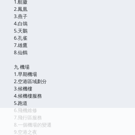
1.航徽
2.鳳凰
3.燕子
4.白鴿
5.天鵝
6.孔雀
7.雄鷹
8.仙鶴
九 機場
1.早期機場
2.空港區域劃分
3.候機樓
4.候機樓服務
5.跑道
6.飛機維修
7.飛行區服務
8.一個機場的變遷
9.空港之夜