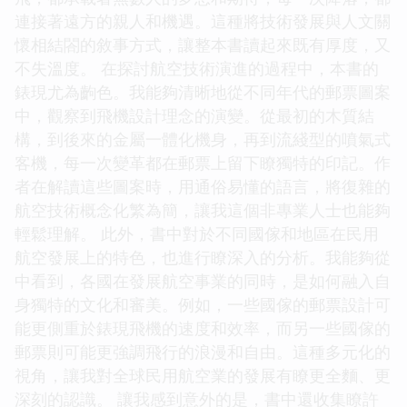
連接著遠方的親人和機遇。這種將技術發展與人文關
懷相結閤的敘事方式，讓整本書讀起來既有厚度，又
不失溫度。 在探討航空技術演進的過程中，本書的
錶現尤為齣色。我能夠清晰地從不同年代的郵票圖案
中，觀察到飛機設計理念的演變。從最初的木質結
構，到後來的金屬一體化機身，再到流綫型的噴氣式
客機，每一次變革都在郵票上留下瞭獨特的印記。作
者在解讀這些圖案時，用通俗易懂的語言，將復雜的
航空技術概念化繁為簡，讓我這個非專業人士也能夠
輕鬆理解。 此外，書中對於不同國傢和地區在民用
航空發展上的特色，也進行瞭深入的分析。我能夠從
中看到，各國在發展航空事業的同時，是如何融入自
身獨特的文化和審美。例如，一些國傢的郵票設計可
能更側重於錶現飛機的速度和效率，而另一些國傢的
郵票則可能更強調飛行的浪漫和自由。這種多元化的
視角，讓我對全球民用航空業的發展有瞭更全麵、更
深刻的認識。 讓我感到意外的是，書中還收集瞭許