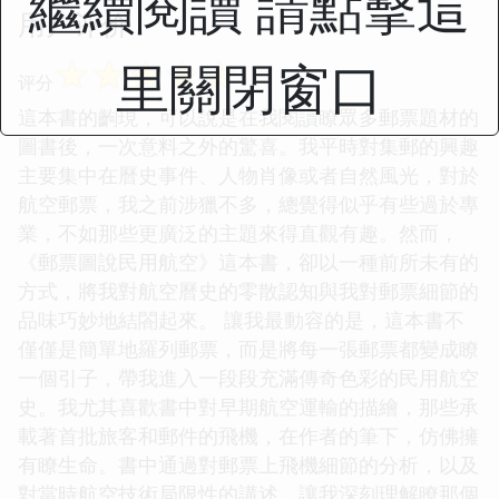
繼續閱讀 請點擊這
用户评价
☆
☆
☆
☆
☆
里關閉窗口
评分
這本書的齣現，可以說是在我閱讀瞭眾多郵票題材的
圖書後，一次意料之外的驚喜。我平時對集郵的興趣
主要集中在曆史事件、人物肖像或者自然風光，對於
航空郵票，我之前涉獵不多，總覺得似乎有些過於專
業，不如那些更廣泛的主題來得直觀有趣。然而，
《郵票圖說民用航空》這本書，卻以一種前所未有的
方式，將我對航空曆史的零散認知與我對郵票細節的
品味巧妙地結閤起來。 讓我最動容的是，這本書不
僅僅是簡單地羅列郵票，而是將每一張郵票都變成瞭
一個引子，帶我進入一段段充滿傳奇色彩的民用航空
史。我尤其喜歡書中對早期航空運輸的描繪，那些承
載著首批旅客和郵件的飛機，在作者的筆下，仿佛擁
有瞭生命。書中通過對郵票上飛機細節的分析，以及
對當時航空技術局限性的講述，讓我深刻理解瞭那個