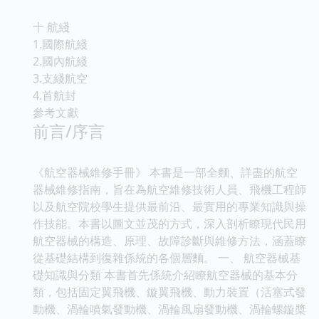
十 航綫
1.國際航綫
2.國內航綫
3.支綫航空
4.首航封
參考文獻
前言/序言
《航空器械維修手冊》 本書是一部全麵、詳盡的航空
器械維修指南，旨在為航空維修技術人員、飛機工程師
以及航空院校學生提供最前沿、最實用的專業知識與操
作技能。本書以圖文並茂的方式，深入剖析瞭現代民用
航空器械的構造、原理、故障診斷與維修方法，涵蓋瞭
從基礎結構到復雜係統的各個層麵。 一、 航空器械基
礎知識與分類 本書首先係統介紹瞭航空器械的基本分
類，包括固定翼飛機、鏇翼飛機、動力裝置（活塞式發
動機、渦輪噴氣發動機、渦輪風扇發動機、渦輪螺鏇槳