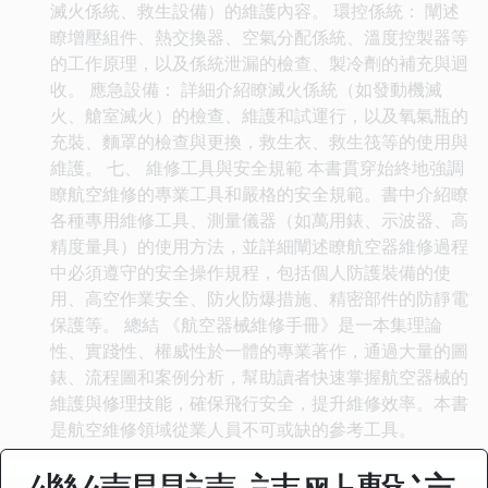
滅火係統、救生設備）的維護內容。 環控係統： 闡述
瞭增壓組件、熱交換器、空氣分配係統、溫度控製器等
的工作原理，以及係統泄漏的檢查、製冷劑的補充與迴
收。 應急設備： 詳細介紹瞭滅火係統（如發動機滅
火、艙室滅火）的檢查、維護和試運行，以及氧氣瓶的
充裝、麵罩的檢查與更換，救生衣、救生筏等的使用與
維護。 七、 維修工具與安全規範 本書貫穿始終地強調
瞭航空維修的專業工具和嚴格的安全規範。書中介紹瞭
各種專用維修工具、測量儀器（如萬用錶、示波器、高
精度量具）的使用方法，並詳細闡述瞭航空器維修過程
中必須遵守的安全操作規程，包括個人防護裝備的使
用、高空作業安全、防火防爆措施、精密部件的防靜電
保護等。 總結 《航空器械維修手冊》是一本集理論
性、實踐性、權威性於一體的專業著作，通過大量的圖
錶、流程圖和案例分析，幫助讀者快速掌握航空器械的
維護與修理技能，確保飛行安全，提升維修效率。本書
是航空維修領域從業人員不可或缺的參考工具。