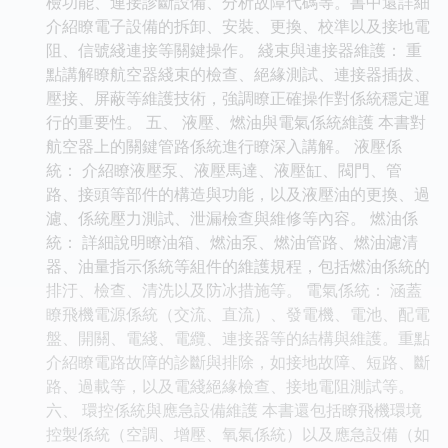
檢功能、連接診斷設備、分析故障代碼等。書中還詳細
介紹瞭電子設備的拆卸、安裝、更換、校準以及接地電
阻、信號綫連接等關鍵操作。 綫束與連接器維護： 重
點講解瞭航空器綫束的檢查、絕緣測試、連接器插拔、
壓接、屏蔽等維護技術，強調瞭正確操作對係統穩定運
行的重要性。 五、 液壓、燃油與電氣係統維護 本書對
航空器上的關鍵管路係統進行瞭深入講解。 液壓係
統： 介紹瞭液壓泵、液壓馬達、液壓缸、閥門、管
路、接頭等部件的構造與功能，以及液壓油的更換、過
濾、係統壓力測試、泄漏檢查與維修等內容。 燃油係
統： 詳細說明瞭油箱、燃油泵、燃油管路、燃油濾清
器、油量指示係統等組件的維護規程，包括燃油係統的
排汙、檢查、清洗以及防冰措施等。 電氣係統： 涵蓋
瞭飛機電源係統（交流、直流）、發電機、電池、配電
盤、開關、電綫、電纜、連接器等的結構與維護。重點
介紹瞭電路故障的診斷與排除，如接地故障、短路、斷
路、過載等，以及電綫絕緣檢查、接地電阻測試等。
六、 環控係統與應急設備維護 本書還包括瞭飛機環境
控製係統（空調、增壓、氧氣係統）以及應急設備（如