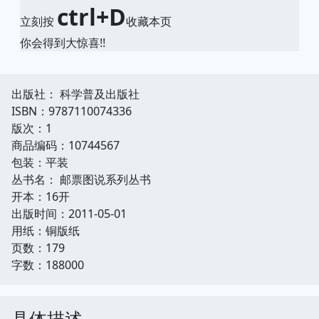
ctrl+D
立刻按
收藏本页
你会得到大惊喜!!
出版社： 科学普及出版社
ISBN：9787110074336
版次：1
商品编码：10744567
包装：平装
丛书名： 邮票图说系列丛书
开本：16开
出版时间：2011-05-01
用纸：铜版纸
页数：179
字数：188000
具体描述