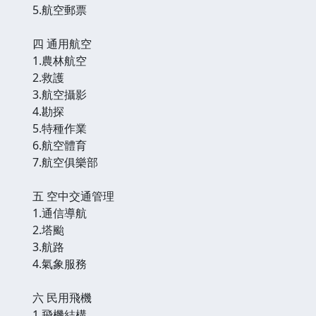
5.航空郵票
四 通用航空
1.農林航空
2.救護
3.航空攝影
4.勘探
5.特種作業
6.航空體育
7.航空俱樂部
五 空中交通管理
1.通信導航
2.塔颱
3.航路
4.氣象服務
六 民用飛機
1.飛機結構