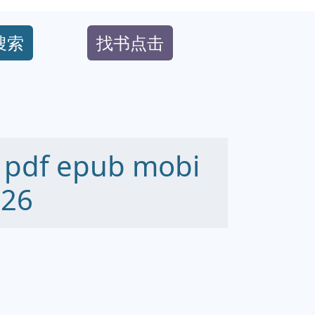
搜索
找书点击
f epub mobi
26