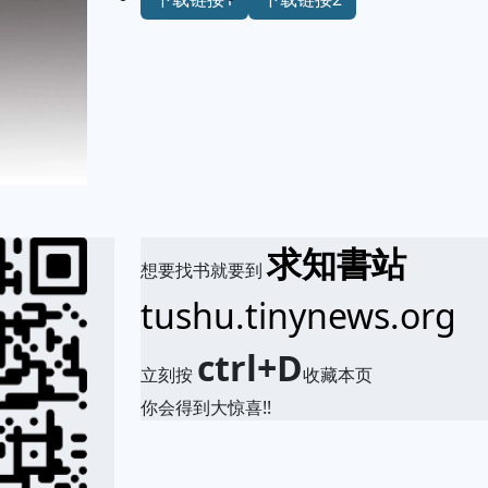
求知書站
想要找书就要到
tushu.tinynews.org
ctrl+D
立刻按
收藏本页
你会得到大惊喜!!