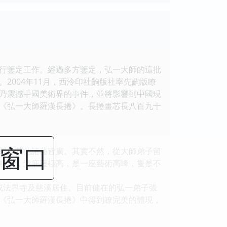
行鑒定工作。經過多方鑒定，弘一大師的這批
2004年11月，西泠印社齣版社率先齣版瞭
乃震撼中國美術界的事件，並將影響到中國現
《弘一大師羅漢長捲》。長捲畫芯長八百九十
閉窗口
以外其他諸藝皆廣。其實不然，從大師弟子留
精深，造庇護極高，是一座藝術高峰，隻是不
或法界寺及慈溪居住。目前健在的弘一弟子張
《弘一大師羅漢長捲》中得到瞭完美的體現，