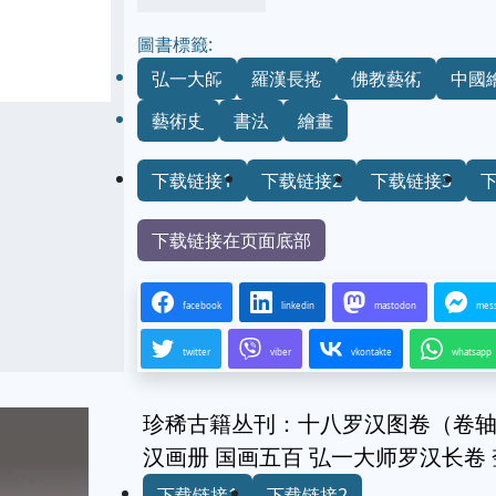
圖書標籤:
弘一大師
羅漢長捲
佛教藝術
中國
藝術史
書法
繪畫
下载链接1
下载链接2
下载链接3
下载链接在页面底部
facebook
linkedin
mastodon
mes
twitter
viber
vkontakte
whatsapp
珍稀古籍丛刊：十八罗汉图卷（卷轴
汉画册 国画五百 弘一大师罗汉长卷
下载链接1
下载链接2