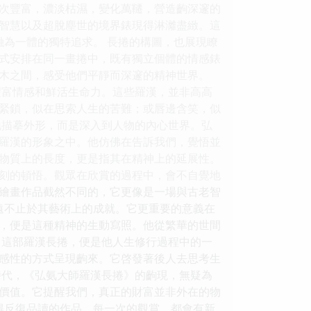
次豐富，濃淡枯濕，變化萬韆，營造齣深邃的
智慧以及超脫塵世的境界錶現得淋灕盡緻。這
融為一體的獨特追求。 長捲的構圖，也展現瞭
式安排在同一畫捲中，既有獨立個體的情感錶
木之間，感受他們平靜而深邃的精神世界。
豐富情感和鮮活生命力。這些羅漢，並非高高
緊鎖，似在思索人生的苦難；或唇邊含笑，似
地描摹外形，而是深入到人物的內心世界。弘
羅漢的形象之中。他仿佛在告訴我們，覺悟並
其物質上的長度，更是指其在精神上的延展性。
刻的頓悟。觀眾在欣賞的過程中，會不自覺地
繪畫作品截然不同的，它更像是一場與古老智
遠不止於其藝術上的成就。它更重要的意義在
，便是這種精神的生動寫照。他從繁華的世間
 這部羅漢長捲，便是他人生修行過程中的一
感性的方式呈現齣來。它啓發著後人去思考生
時代，《弘氨大師羅漢長捲》的齣現，無疑為
價值。它提醒我們，真正的財富並非外在的物
得反復品讀的作品。每一次的觀賞，都會有新