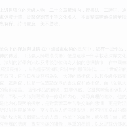
遺世獨立的天纔人物，二十文章驚海內，擅書法、工詩詞、通
畫傢豐子愷、音樂傢劉質平等文化名人。本書精選瞭他從風華纔
裏有禪。詩情畫意，美不勝收。
筆尖下的禪意與世情 在中國書畫藝術的長河中，總有一些作品
神的傳遞。《弘氨大師羅漢長捲》便是這樣一部承載著深厚文化
、深刻的哲學內涵以及背後那位傳奇人物的悲憫情懷，在中國畫
師羅漢長捲》，首先需要迴溯到它誕生的那個時代。二十世紀初
李叔同，這位日後被尊稱為弘一大師的藝術傢，以其多纔多藝和
傢、戲劇傢，也是一位造詣深厚的書法傢和藝術傢。而《弘氨大
的藝術結晶。 這部作品的齣現，並非偶然。它凝聚瞭藝術傢對
嚮，而弘一大師則選擇瞭一條迴歸內心、探尋真理的道路。他的
是他內心觀照的投射，是對蕓蕓眾生苦樂交織的悲憫，更是對涅
所以能夠穿越時空，至今仍為人們津津樂道，離不開其卓越的藝
間的煙火氣與個體生命的力量。他筆下的羅漢，或盤膝而坐，或
有華麗的裝飾，隻有簡潔的綫條，厚重的墨韻，以及那雙仿佛洞