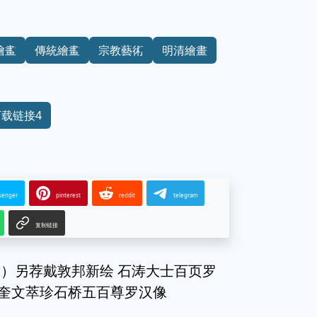
繪畫
傳統繪畫
宗教藝術
明清繪畫
下载链接4
senger
pinterest
reddit
telegram
复制链接
）另荐戴敦邦新绘 石涛大士百页罗
 奎文萃珍石桥五百尊罗汉像