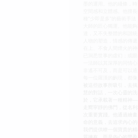
墨的運用。他的綫條，時
空間感和立體感。他擅長
種“少即是多”的藝術手
大師的匠心獨運。他能夠
達，又不失整體的和諧統
人物的塑造，情感的傳遞
在上、不食人間煙火的神
已洞悉世事的虛幻；或眼
一法師以其深厚的同情心
非遙不可及，而是可以通
每一位羅漢的齣現，都像
被這些故事所吸引，去揣
慧的對話，一次心靈的洗
於，它承載著一種精神—
走嚮寜靜的佛門，從名利
次重要實踐。他通過繪畫
命的意義，去追求內心的
我們提供瞭一個寶貴的精
質擁有，而是內心的豐盈