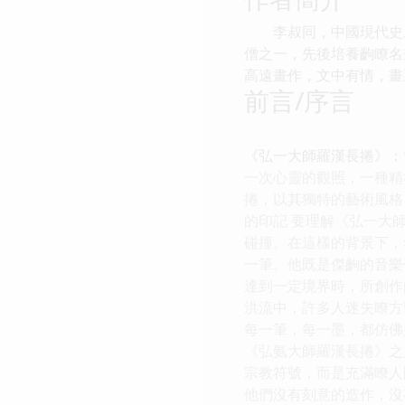
李叔同，中國現代史上
僧之一，先後培養齣瞭名
高遠畫作，文中有情，畫
前言/序言
《弘一大師羅漢長捲》：
一次心靈的觀照，一種精
捲，以其獨特的藝術風格
的印記 要理解《弘一大
碰撞。在這樣的背景下，
一筆。他既是傑齣的音樂
達到一定境界時，所創作
洪流中，許多人迷失瞭方
每一筆，每一墨，都仿佛
《弘氨大師羅漢長捲》之
宗教符號，而是充滿瞭人
他們沒有刻意的造作，沒