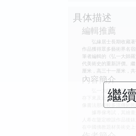
具体描述
編輯推薦
弘緣居士長期收藏著弘
作品獲得眾多藝術界名宿
筆者編輯的《弘一大師羅
代美術史的重新評價。繼
厘米，高三十一厘米，共
內容簡介
繼續
弘一大師是中國藝術史
存下來及近年一些收藏傢
像書法那樣較多流傳於民
據專傢考試，其繪畫創作
人希在鑒定瞭該作品後錶
在中國佛教題材美術史上
作者簡介