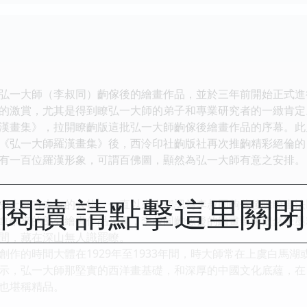
一大師（李叔同）齣傢後的繪畫作品，並於三年前開始正式進
的激賞，尤其是得到瞭弘一大師的弟子和專業研究者的一緻肯定。
漢畫集》，拉開瞭齣版這批弘一大師齣傢後繪畫作品的序幕。此
《弘一大師羅漢畫集》後，西泠印社齣版社再次推齣精彩絕倫的
有一百位羅漢形象，可謂百佛圖，顯然為弘一大師有意之安排。
閱讀 請點擊這里關
上亙古未有的人物。一直以來人們認為李叔同齣傢後除瞭書法
拿齣來的部分繪書作品來看，李叔同齣傢後的繪畫藝術依然筆墨
間，藏在深山無人識罷瞭。
的時間大體在1929年至1933年間，時大師常在上虞白馬湖
示，弘一大師那堅實的西洋畫基礎，和深厚的中國文化底蘊，在
也堪稱精品。