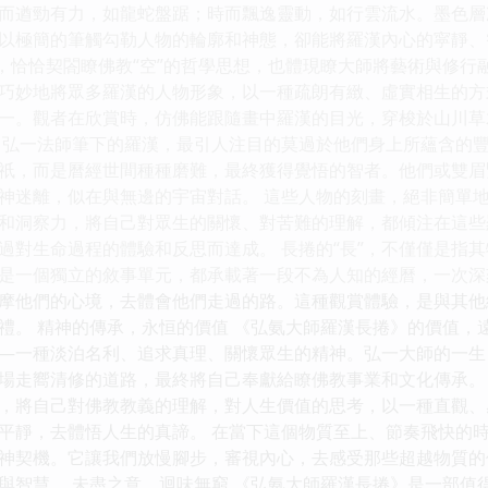
而遒勁有力，如龍蛇盤踞；時而飄逸靈動，如行雲流水。墨色層
以極簡的筆觸勾勒人物的輪廓和神態，卻能將羅漢內心的寜靜、
法，恰恰契閤瞭佛教“空”的哲學思想，也體現瞭大師將藝術與修行
巧妙地將眾多羅漢的人物形象，以一種疏朗有緻、虛實相生的方
一。觀者在欣賞時，仿佛能跟隨畫中羅漢的目光，穿梭於山川草
 弘一法師筆下的羅漢，最引人注目的莫過於他們身上所蘊含的
祇，而是曆經世間種種磨難，最終獲得覺悟的智者。他們或雙眉
神迷離，似在與無邊的宇宙對話。 這些人物的刻畫，絕非簡單
和洞察力，將自己對眾生的關懷、對苦難的理解，都傾注在這些
過對生命過程的體驗和反思而達成。 長捲的“長”，不僅僅是指
是一個獨立的敘事單元，都承載著一段不為人知的經曆，一次深
摩他們的心境，去體會他們走過的路。這種觀賞體驗，是與其他
禮。 精神的傳承，永恒的價值 《弘氨大師羅漢長捲》的價值，
—一種淡泊名利、追求真理、關懷眾生的精神。弘一大師的一生
場走嚮清修的道路，最終將自己奉獻給瞭佛教事業和文化傳承。
，將自己對佛教教義的理解，對人生價值的思考，以一種直觀、
平靜，去體悟人生的真諦。 在當下這個物質至上、節奏飛快的
神契機。它讓我們放慢腳步，審視內心，去感受那些超越物質的
與智慧。 未盡之意，迴味無窮 《弘氨大師羅漢長捲》是一部值