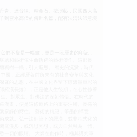
丹青、達音律、精金石、擅演藝，民國四大高
子到雲水高僧的傳世名篇，配有法清法師意境
，它們不隻是一幅畫，更是一段曆史的印記，
底蘊和藝術傢生命軌跡的藝術傑作。這部長
壇獨樹一幟，引人遐思。 曆史的沉澱，時代
的中國，正經曆著前所未有的社會變革與文化
深邃的思想，在中國文化界留下瞭濃墨重彩的
師羅漢長捲》，正是他人生後期，在心性修養
人生、對眾生、對佛法的深刻體悟。在時代的
羅漢畫，便是這條道路上的重要注腳。長捲的
槃寂靜的嚮往。 藝術的精絕，筆墨的禪意
術成就。弘一法師筆下的羅漢，並非程式化的
閑庭漫步，或沉思冥想，或與自然融為一體。
悉一切的眼睛。 大師在創作時，極其講究筆