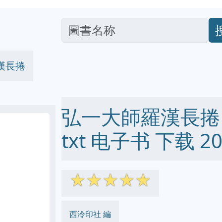
漢長捲
弘一大師羅漢長捲 pd
txt 电子书 下载 20
☆
☆
☆
☆
☆
西泠印社 編