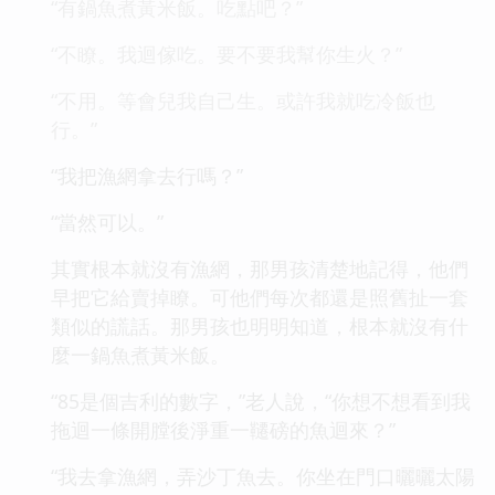
“有鍋魚煮黃米飯。吃點吧？”
“不瞭。我迴傢吃。要不要我幫你生火？”
“不用。等會兒我自己生。或許我就吃冷飯也
行。”
“我把漁網拿去行嗎？”
“當然可以。”
其實根本就沒有漁網，那男孩清楚地記得，他們
早把它給賣掉瞭。可他們每次都還是照舊扯一套
類似的謊話。那男孩也明明知道，根本就沒有什
麼一鍋魚煮黃米飯。
“85是個吉利的數字，”老人說，“你想不想看到我
拖迴一條開膛後淨重一韆磅的魚迴來？”
“我去拿漁網，弄沙丁魚去。你坐在門口曬曬太陽