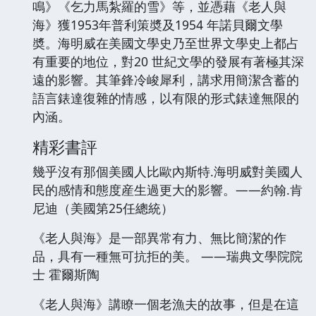
鳴》《乞力馬紮羅的雪》等，並憑藉《老人與
海》獲1953年普利策奬及1954 年諾貝爾文學
奬。海明威在美國文學史乃至世界文學史上都占
有重要的地位，對20 世紀文學的發展有著極其深
遠的影響。其筆鋒冷峻犀利，講求用簡潔含蓄的
語言錶達復雜的情感，以有限的形式錶達無限的
內涵。
精彩書評
幾乎沒有那個美國人比歐內斯特.海明威對美國人
民的感情和態度産生過更大的影響。——約翰.肯
尼迪（美國第25任總統）
《老人與海》是一部異常有力、無比簡潔的作
品，具有一種無可抗拒的美。 ——瑞典文學院院
士 霍爾斯陶
《老人與海》講瞭一個老漁夫的故事，但是在這