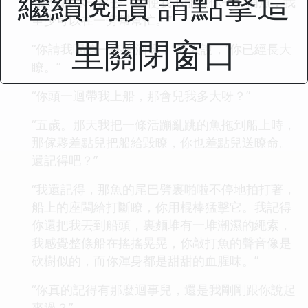
繼續閱讀 請點擊這
“我想跟你一起去。即使我不能跟你一起捕魚，我
至少可以在一旁幫幫忙。”
里關閉窗口
“你請我喝瞭一杯啤酒呀，”老人說，“你已經長大
瞭。”
“你頭一迴帶我上船，那會兒我多大呀？”
“五歲。那天我把一條活蹦亂跳的魚拖到船上時，
那傢夥差點兒把船給毀瞭，你也差點兒送瞭命。
還記得吧？”
“我還記得，那魚的尾巴劈裏啪啦不停地拍打著，
船上的座闆給打斷瞭，你用棍棒猛擊它。我記得
你還把我丟到船頭，裏麵堆有一堆潮濕的繩索，
我感覺整條船在搖搖晃晃，你敲打魚的聲音像是
砍樹似的，而你渾身都是甜甜的血腥味。”
“你真的記得有那麼迴事兒，還是我剛剛跟你說起
來過？”