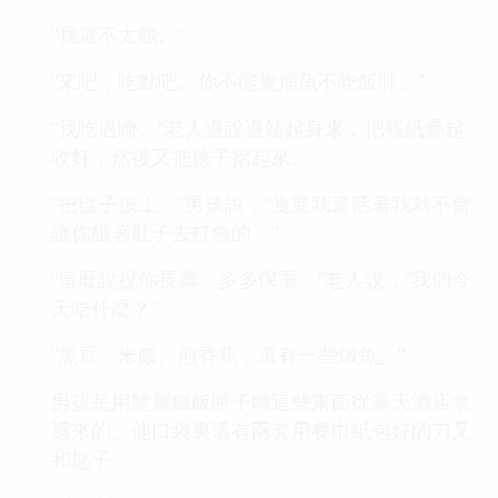
“我還不太餓。”
“來吧，吃點吧。你不能隻捕魚不吃飯呀。”
“我吃過瞭。”老人邊說邊站起身來，把報紙疊起
收好，然後又把毯子摺起來。
“把毯子披上，”男孩說，“隻要我還活著我就不會
讓你餓著肚子去打魚的。”
“這麼說祝你長壽，多多保重。”老人說，“我們今
天吃什麼？”
“黑豆、米飯、煎香蕉，還有一些燉魚。”
男孩是用雙層鐵飯匣子將這些東西從露天酒店拿
迴來的。他口袋裏還有兩套用餐巾紙包好的刀叉
和匙子。