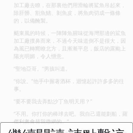
加工廠去瞭，在那裏他們用滑輪將鯊魚吊起來，
除肝髒、割魚鰭、剝魚皮，將魚肉切成一條條
的，以備醃製。
颳東風的時候，一陣陣魚腥味從海灣那邊的鯊魚
加工廠撲鼻而來，不過今天味道倒不是很大，因
為風已轉嚮瞭北方，且漸漸平息，飯店的露颱上
陽光明媚，令人愜意。
“聖地亞哥。”男孩叫道。
“你說。”他手中握著酒杯，迴憶起許許多多的往
事。
“要不要我去弄點沙丁魚明天用？”
“不用。你打你的棒球去吧。我自己還能劃船，羅
傑利奧會替我撒網的。”