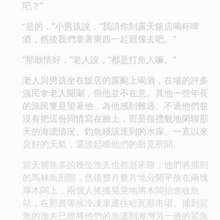
吧？”
“是的，”小男孩說，“我請你到露天飯店喝杯啤
酒，然後我們拿著東西一起迴傢去吧。”
“那敢情好，”老人說，“都是打魚人嘛。”
老人與男孩坐在飯店的露颱上喝酒，在場的許多
漁民拿老人開涮，但他並不在意。其他一些年長
的漁民隻是望著他，為他感到難過。不過他們並
沒有把這份同情寫在臉上，而是很禮貌地閑聊那
天的海流情況、釣魚綫該達到的水深、一直以來
良好的天氣，還談起瞭他們的所見所聞。
當天捕魚多的幾位漁夫也都迴來瞭，他們將捕到
的馬林魚剖開，然後整片整片地分開平放在兩塊
厚木闆上，兩個人搖搖晃晃地將木闆抬進收魚
站，在那裏等候冷凍車運往哈瓦那市場。捕到鯊
魚的漁夫已經將他們的魚送到海灣另一邊的鯊魚