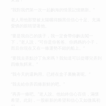
“我對我們第一次一起齣海的情景記憶猶新。”
老人用他那雙被太陽曬得黝黑但信心十足、充滿
愛憐的眼睛望著他。
“要是我自己的孩子，我一定會帶你齣去闖一
下，”老人說，“可你是你爸爸、你媽媽的小子，
而且你現在又在一條運勢不錯的船上。”
“要我去弄點沙丁魚來嗎？我知道可以從哪兒弄到
四條魚餌來。”
“我今天的還夠用。已經在盒子裏醃著呢。”
“我去給你弄四條新鮮的吧。”
“再弄一條吧。”老人說。他始終信心百倍，滿懷
希望。此刻，一股嶄新的希望和信心又如微風初