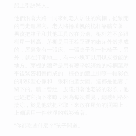
船上引誘彆人。
他們沿著大路一同來到老人居住的窩棚，從敞開
的門走進屋內。老人將捲著帆的桅杆靠牆立著，
男孩把箱子和其他工具放在旁邊。桅杆差不多跟
棚屋一樣高。茅棚是用王棕堅硬的嫩芽外殼搭成
的，屋裏隻有一張床、一張桌子和一把椅子，另
外，就在汙泥地上，有一小塊可以用煤炭煮飯的
地方。茅棚的牆壁是用有著堅韌縴維的棕櫚葉壓
平後緊密相疊而成的，棕色的牆上掛瞭一幅彩色
的耶穌聖心像和一張科伯聖女圖。這都是他妻子
留下的。牆上曾經一度還掛著他老婆的彩照，他
已經把它摘下來瞭，因為每次看見，總感到格外
淒涼，於是他就把它取下來放在屋角的擱闆上，
上麵還用一件乾淨的襯衫蓋著。
“你都吃些什麼？”孩子問道。