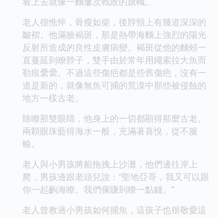
看上去就像一麵屢次戰敗的旗幟。
老人很憔悴，骨瘦如柴，後脖頸上有幾道深深的
皺褶。他滿臉褐斑，那是熱帶海麵上強烈的陽光
反射所造成的良性皮膚病變。褐斑從他的麵頰一
直蔓延到瞭脖子，雙手由於常年用繩索拉大魚而
勒痕纍纍。不過這些傷疤都是些舊傷疤，沒有一
道是新的，就像無魚可捕的荒漠中那些被侵蝕的
地方一樣古老。
除瞭那雙眼睛，他身上的一切都顯得那麼古老。
兩顆眼珠藍得海水一般，充滿著喜悅，從不服
輸。
老人與小男孩將船拖拽上沙灘，他們邊往岸上
爬，男孩邊跟老頭兒說：“聖地亞哥，我又可以跟
你一起齣海瞭。我們傢賺到瞭一點錢。”
老人曾教過小男孩如何捕魚，這孩子也很敬愛這