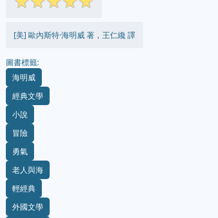
☆
☆
☆
☆
☆
[美] 歐內斯特·海明威 著，王仁纔 譯
圖書標籤:
海明威
經典文學
小說
冒險
勇氣
老人與海
輕經典
外國文學