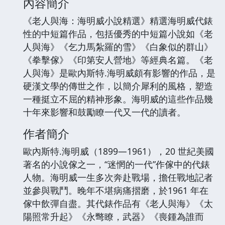
內容簡介
《老人與海：海明威小說精選》精選海明威代錶
性的中短篇作品，包括優秀的中短篇小說如《老
人與海》《乞力馬紮羅的雪》《白象似的群山》
《拳擊傢》《印第安人營地》等經典名篇。《老
人與海》是歐內斯特.海明威頗有影響的作品，是
硬漢文學的傳世之作，以簡介犀利的風格，塑造
一種挺立不屈的精神形象。海明威的這些作品幾
十年來影響和鼓勵瞭一代又一代的讀者。
作者簡介
歐內斯特.海明威（1899—1961），20 世紀美國
著名的小說傢之一，“迷惘的一代”作傢中的代錶
人物。海明威一生多次奔赴戰場，擔任戰地記者
並參與戰鬥。晚年不堪病痛摺磨，於1961 年在
傢中飲彈自盡。其代錶作品有《老人與海》《太
陽照常升起》《永彆瞭，武器》《喪鍾為誰而