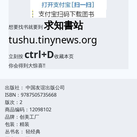
求知書站
想要找书就要到
tushu.tinynews.org
ctrl+D
立刻按
收藏本页
你会得到大惊喜!!
出版社： 中国友谊出版公司
ISBN：9787505735668
版次：2
商品编码：12098102
品牌：创美工厂
包装：精装
丛书名： 轻经典