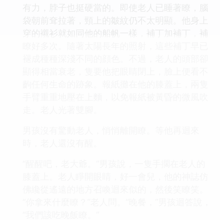
有力，脖子也挺硬當的。即使老人已睡著瞭，腦
袋朝前耷拉著，頸上的皺紋仍不太明顯。他身上
穿的襯衫就如同他的船帆一樣，補丁加補丁，補
瞭好多次。隨著太陽長年的照射，這些補丁早已
褪成種種深淺不同的顔色。不過，老人的頭部卻
顯得相當衰老，隻要他把眼睛閉上，臉上便看不
齣任何生命的跡象。報紙攤在他的膝蓋上，兩隻
手臂重重地壓在上麵，以免報紙被黃昏的微風吹
走。老人光著雙腳。
男孩沒有驚動老人，悄悄離開瞭。等他再迴來
時，老人還沒有醒。
“醒醒吧，老大爺。”男孩說，一隻手擱在老人的
膝蓋上。老人睜開眼睛，好一會兒，他的神誌仿
佛纔從遙遠的地方召喚迴來似的，然後笑瞭笑。
“你拿來什麼瞭？”老人問。“晚餐，”男孩迴答說，
“我們該吃晚飯瞭。”