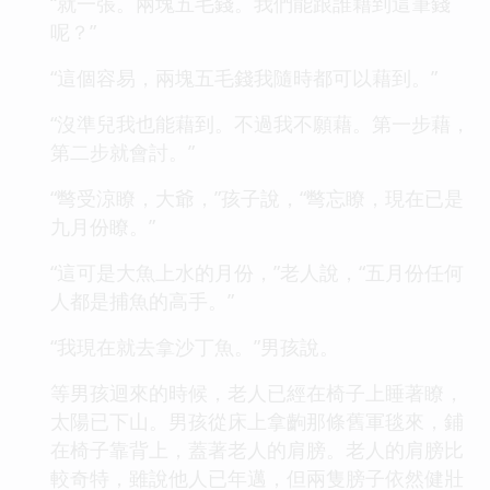
“就一張。兩塊五毛錢。我們能跟誰藉到這筆錢
呢？”
“這個容易，兩塊五毛錢我隨時都可以藉到。”
“沒準兒我也能藉到。不過我不願藉。第一步藉，
第二步就會討。”
“彆受涼瞭，大爺，”孩子說，“彆忘瞭，現在已是
九月份瞭。”
“這可是大魚上水的月份，”老人說，“五月份任何
人都是捕魚的高手。”
“我現在就去拿沙丁魚。”男孩說。
等男孩迴來的時候，老人已經在椅子上睡著瞭，
太陽已下山。男孩從床上拿齣那條舊軍毯來，鋪
在椅子靠背上，蓋著老人的肩膀。老人的肩膀比
較奇特，雖說他人已年邁，但兩隻膀子依然健壯