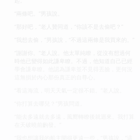
起。
“兩條吧。”男孩說。
“那好吧，”老人贊同道，“你該不是去偷吧？”
“我想去偷，”男孩說，“不過這兩條是我買來的。”
“謝謝你。”老人說。他太單純瞭，從沒有想過何
時他已變得如此謙卑瞭。不過，他知道自己已經
學會謙卑瞭。他認為謙卑並不見得丟臉，更何況
這無損於內心那份真正的自尊心。
“看這海流，明天天氣一定很不錯。”老人說。
“你打算去哪兒？”男孩問道。
“能去多遠就去多遠，風嚮轉瞭後就迴來。我打算
在天破曉前齣發。”
“我也想讓我的船主開得更遠一些，”男孩說，“這