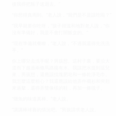
後我得把瓶子送迴去。”
“你想得真周到。”老人說，“我們是不是該吃啦？”
“我早就要你吃呀，”孩子很溫和地對老人說，“你
沒有準備好，我是不會打開飯盒的。”
“現在準備就餐瞭，”老人說，“不過我還得先洗洗
手。”
你上哪兒去洗手呢？男孩想。這村子裏，要沿大
道而下越過兩條馬路纔有水。我該把水提到這兒
來，男孩想，還應該找塊肥皂和一條乾淨毛巾。
我怎麼這麼粗心？我還應該給他弄件襯衫和夾剋
來過鼕，還得弄雙像樣的鞋，再加一條毯子。
“燉魚的味道真棒。”老人說。
“講講棒球賽的情況吧。”男孩請求老人說。