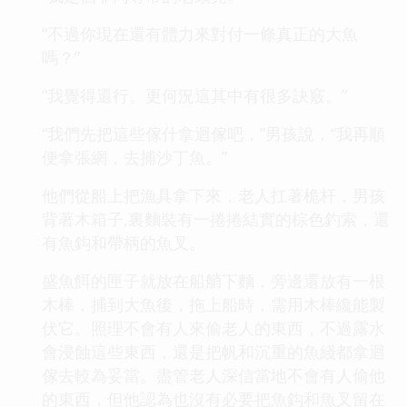
“不過你現在還有體力來對付一條真正的大魚
嗎？”
“我覺得還行。更何況這其中有很多訣竅。”
“我們先把這些傢什拿迴傢吧，”男孩說，“我再順
便拿張網，去捕沙丁魚。”
他們從船上把漁具拿下來，老人扛著桅杆，男孩
背著木箱子,裏麵裝有一捲捲結實的棕色釣索，還
有魚鈎和帶柄的魚叉。
盛魚餌的匣子就放在船艄下麵，旁邊還放有一根
木棒，捕到大魚後，拖上船時，需用木棒纔能製
伏它。照理不會有人來偷老人的東西，不過露水
會浸蝕這些東西，還是把帆和沉重的魚綫都拿迴
傢去較為妥當。盡管老人深信當地不會有人偷他
的東西，但他認為也沒有必要把魚鈎和魚叉留在