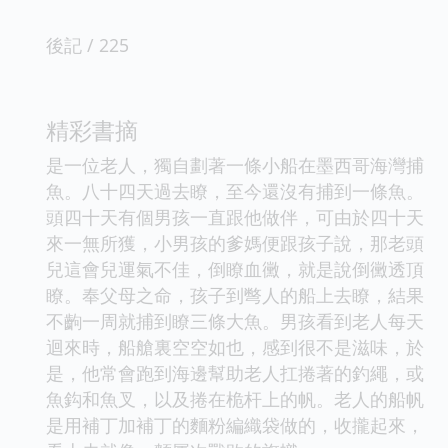
後記 / 225
精彩書摘
是一位老人，獨自劃著一條小船在墨西哥海灣捕
魚。八十四天過去瞭，至今還沒有捕到一條魚。
頭四十天有個男孩一直跟他做伴，可由於四十天
來一無所獲，小男孩的爹媽便跟孩子說，那老頭
兒這會兒運氣不佳，倒瞭血黴，就是說倒黴透頂
瞭。奉父母之命，孩子到彆人的船上去瞭，結果
不齣一周就捕到瞭三條大魚。男孩看到老人每天
迴來時，船艙裏空空如也，感到很不是滋味，於
是，他常會跑到海邊幫助老人扛捲著的釣繩，或
魚鈎和魚叉，以及捲在桅杆上的帆。老人的船帆
是用補丁加補丁的麵粉編織袋做的，收攏起來，