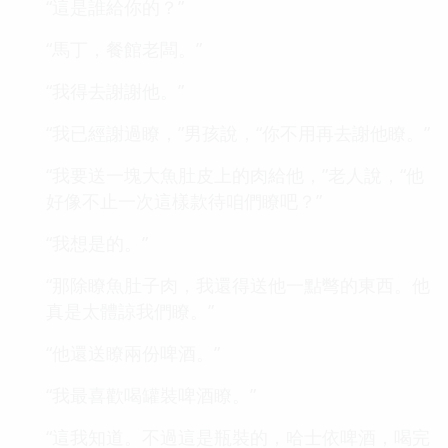
“這是誰給你的？”
“馬丁，餐館老闆。”
“我得去謝謝他。”
“我已經謝過瞭，”男孩說，“你不用再去謝他瞭。”
“我要送一塊大魚肚皮上的肉給他，”老人說，“他
好像不止一次這樣款待咱們瞭吧？”
“我想是的。”
“那除瞭魚肚子肉，我還得送他一點彆的東西。他
真是太體諒我們瞭。”
“他還送瞭兩份啤酒。”
“我最喜歡喝罐裝啤酒瞭。”
“這我知道。不過這是瓶裝的，哈士依啤酒，喝完