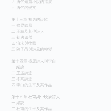
四 唐代短篇小說的進展
五 唐代的變文
第十三章 初唐的詩歌
一 齊梁餘風
二 王績及其他詩人
三 初唐四傑
四 瀋宋與律體
五 陳子昂與詩風的轉變
第十四章 盛唐詩人與李白
一 緒說
二 王孟詩派
三 岑高詩派
四 李白的生平及其作品
第十五章 杜甫與中晚唐詩人
一 緒說
二 杜甫的生平及其作品