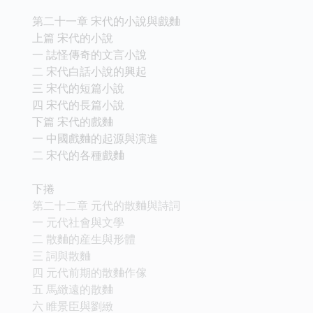
第二十一章 宋代的小說與戲麯
上篇 宋代的小說
一 誌怪傳奇的文言小說
二 宋代白話小說的興起
三 宋代的短篇小說
四 宋代的長篇小說
下篇 宋代的戲麯
一 中國戲麯的起源與演進
二 宋代的各種戲麯
下捲
第二十二章 元代的散麯與詩詞
一 元代社會與文學
二 散麯的産生與形體
三 詞與散麯
四 元代前期的散麯作傢
五 馬緻遠的散麯
六 睢景臣與劉緻