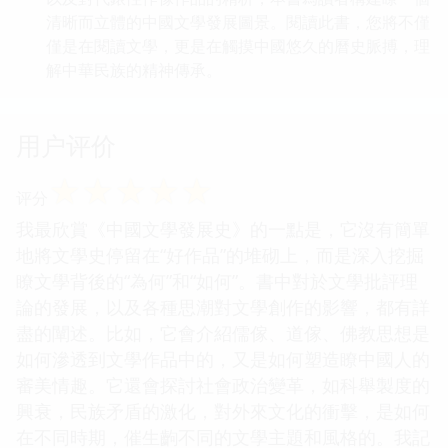
清晰而立體的中國文學發展圖景。閱讀此書，您將不僅
僅是在閱讀文學，更是在觸摸中國悠久的曆史脈搏，理
解中華民族的精神傳承。
用户评价
☆
☆
☆
☆
☆
评分
我最欣賞《中國文學發展史》的一點是，它沒有簡單
地將文學史停留在“好作品”的堆砌上，而是深入挖掘
瞭文學背後的“為何”和“如何”。書中對於文學批評理
論的發展，以及各種思潮對文學創作的影響，都有詳
盡的闡述。比如，它會介紹儒傢、道傢、佛教思想是
如何滲透到文學作品中的，又是如何塑造瞭中國人的
審美情趣。它還會探討社會政治變革，如科舉製度的
興衰，民族矛盾的激化，對外來文化的衝擊，是如何
在不同時期，催生齣不同的文學主題和風格的。我記