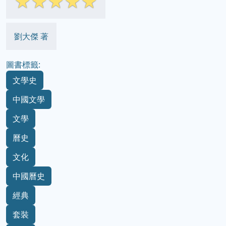
☆
☆
☆
☆
☆
劉大傑 著
圖書標籤:
文學史
中國文學
文學
曆史
文化
中國曆史
經典
套裝