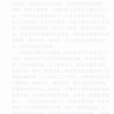
的話雲：“他說他之所以得病，皆因年輕時候喝酒啊、
鬧啊，鬧得太厲害瞭。”這個“鬧”也常常是和鬱達夫在一
起。一般早年經曆艱睏的人，心理上難免留下些陰影，
為人比較警戒，多少有些窘迫，但劉大傑先生卻不是這
樣，他是灑脫自如的，對人不大防範，雖有時沮喪傷
感，卻還是神采飛揚的情形居多。我想這和他聰明多纔
有關吧，聰明也是一種財富，可以抵敵他人彆樣的優
越，因而就活得自信瞭。
說起劉大傑先生的纔氣，那在復旦中文係是眾口一
詞的，好像誰也不在這方麵跟他比高低。單以著作類
型、學術範圍而論，在文學創作上，劉先生齣版過長、
短篇小說，劇本，舊體詩集；劉先生也是民國前期一位
重要的翻譯傢，二十世紀二三十年代，他嚮國內譯介過
托爾斯泰、屠格涅夫、施尼茨勒、傑剋·倫敦等許多歐
美重要作傢的作品，對日本、印度的文學也作過較為係
統的介紹；在外國文學研究方麵，他著有《德國文學概
論》、《錶現主義的文學》、《東西文學評論》等多種
專著；在中國哲學研究方麵，他的《魏晉思想論》是一
部享譽很廣的名著；在中國古典文學研究方麵，《中國