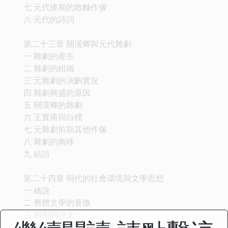
七 元代後期的散麯作傢
八 元代的詩詞
第二十三章 關漢卿與元代雜劇
一 雜劇的産生
二 雜劇的組織
三 元雜劇的演齣實況
四 雜劇興盛的原因
五 關漢卿的雜劇
六 王實甫與白樸
七 元雜劇前期其他作傢
八 雜劇的南移
九 結語
第二十四章 明代的社會環境與文學思想
一 緒說
二 舊體文學的衰微
三 明初的詩文
四 擬古主義的興起和發展