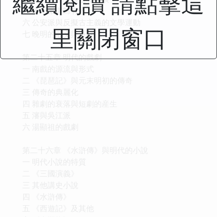
繼續閱讀 請點擊這
五 唐宋派與歸有光
六 公安派與反擬古主義的文學運動
里關閉窗口
七 晚明的散文與詩歌
第二十五章 明代的戲劇
一 南戲的源流與形式
二 《琵琶記》與元末明初的傳奇
三 傳奇的典麗化
四 雜劇的衰落與短劇的産生
五 瀋與吳江派
六 湯顯祖的戲劇
第二十六章 《水滸傳》與明代的小說
一 明代小說的特質
二 《三國演義》
三 其他講史小說
四 《水滸傳》
五 《西遊記》及其他