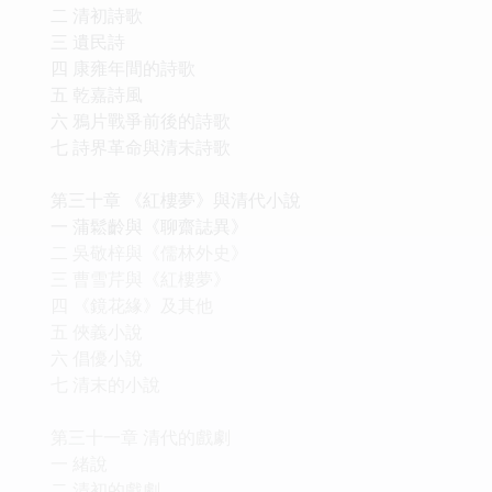
二 清初詩歌
三 遺民詩
四 康雍年間的詩歌
五 乾嘉詩風
六 鴉片戰爭前後的詩歌
七 詩界革命與清末詩歌
第三十章 《紅樓夢》與清代小說
一 蒲鬆齡與《聊齋誌異》
二 吳敬梓與《儒林外史》
三 曹雪芹與《紅樓夢》
四 《鏡花緣》及其他
五 俠義小說
六 倡優小說
七 清末的小說
第三十一章 清代的戲劇
一 緒說
二 清初的戲劇