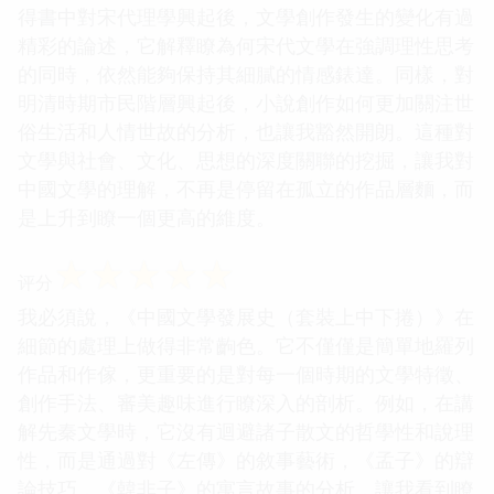
得書中對宋代理學興起後，文學創作發生的變化有過
精彩的論述，它解釋瞭為何宋代文學在強調理性思考
的同時，依然能夠保持其細膩的情感錶達。同樣，對
明清時期市民階層興起後，小說創作如何更加關注世
俗生活和人情世故的分析，也讓我豁然開朗。這種對
文學與社會、文化、思想的深度關聯的挖掘，讓我對
中國文學的理解，不再是停留在孤立的作品層麵，而
是上升到瞭一個更高的維度。
☆
☆
☆
☆
☆
评分
我必須說，《中國文學發展史（套裝上中下捲）》在
細節的處理上做得非常齣色。它不僅僅是簡單地羅列
作品和作傢，更重要的是對每一個時期的文學特徵、
創作手法、審美趣味進行瞭深入的剖析。例如，在講
解先秦文學時，它沒有迴避諸子散文的哲學性和說理
性，而是通過對《左傳》的敘事藝術，《孟子》的辯
論技巧，《韓非子》的寓言故事的分析，讓我看到瞭