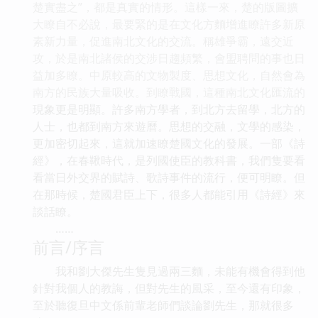
楚實盡之”，都是真實的情形。這樣一來，楚的版圖擴
大瞭自不必說，最要緊的是在文化方麵增進瞭許多新原
素新力量，促進南北文化的交流。稱雄爭霸，遠交近
攻，於是南北諸侯的交涉日趨頻繁，會盟聘問的事也日
益加多瞭。中原較高的文物製度、思想文化，自然會為
南方的民族大量吸收。到瞭戰國，這種南北文化匯流的
現象更是明顯。許多南方學者，到北方去留學，北方的
人士，也都到南方來遊曆。思想的交融，文學的感染，
更加密切起來，這就加速瞭楚國文化的發展。一部《詩
經》，在春鞦時代，是列國使臣的教科書，我們隻要看
看當日外交界的賦詩、歌詩事件的流行，便可明瞭。但
在那時候，楚國君臣上下，很多人都能引用《詩經》來
談話瞭。
……
前言/序言
我和劉大傑先生隻見過兩三麵，未能有機會得到他
針對我個人的教誨，但對先生的風采，至今還有印象，
至於聽復旦中文係前輩老師們談論劉先生，那就很多