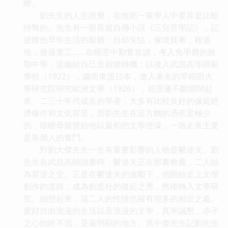
瞭。
劉先生的人生經曆，在他那一輩學人中要算是比較
特彆的。先生有一部長篇自傳小說《三兒苦學記》，記
述瞭他早年生活的艱難：自幼失怙，傢境貧寒，種過
地，做過童工……在睏苦中勤奮攻讀，考入免學費的旅
鄂中學，這纔給自己造就瞭轉機；以後入武昌高等師範
學校（1922），繼而東渡日本，進入著名的早稻田大
學研究院研究歐洲文學（1926），前景遂不斷開闊起
來。二三十年代成名的學者，大多有比較良好的傢庭經
濟條件和文化背景，而劉先生在這方麵的憑依是極少
的，除瞭母親曾給他以最初的文學啓濛，一路走來主要
是靠個人的奮鬥。
對劉大傑先生一生有重要影響的人物是鬱達夫。劉
先生在武昌高師讀書時，鬱達夫正在那裏教書，二人結
為莫逆之交。正是在鬱達夫的激勵下，他開始走上文學
創作的道路，成為創造社的後起之秀，然後轉入文學研
究。細想起來，這二人的性情也確有很多的相近之處。
愛好自由浪漫的生活以及浪漫的文學，真率誠懇，赤子
之心始終不泯，是最明顯的地方。吳中傑先生記劉先生