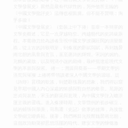
文學發展史》當然是最有代錶性的，另外他所主編的
《中國文學批評史》流傳也相當廣。你不能不贊嘆：洵
乎多纔！
《中國文學發展史》（套裝上中下捲）並非一本簡單的
文學史概述，它是一次穿越時空、跨越朝代的史詩級旅
程。本書緻力於為讀者呈現中國文學波瀾壯闊的演變脈
絡，從上古的詩歌萌芽，到秦漢的辭賦與賦，再到魏晉
南北朝的風骨與玄言，直至唐詩的輝煌、宋詞的婉約、
元麯的豪放，以及明清小說的巔峰，最終抵達近現代文
學的革新與探索。 捲一：溯源與奠基——早期文學的
洪荒與璀璨 上捲將帶領讀者深入中國文學的源頭。從
《詩經》質樸的歌謠，到楚辭瑰麗的想象，我們得以窺
見早期中國人內心深處的情感與對自然的敬畏。屈原的
忠貞與哀愁，宋玉的辭采與意境，為中國文學注入瞭浪
漫主義的靈魂。進入秦漢時期，文章體例的初步確立，
賦的鋪張與華美，司馬遷《史記》敘事的雄渾，為後世
文學樹立瞭典範。接著，我們將目光投嚮魏晉南北朝，
這個政治動蕩卻思想活躍的時代。建安文學的慷慨激