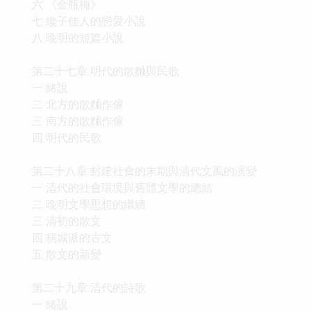
六 《金瓶梅》
七 纔子佳人的戀愛小說
八 晚明的短篇小說
第二十七章 明代的散麯與民歌
一 緒說
二 北方的散麯作傢
三 南方的散麯作傢
四 明代的民歌
第二十八章 封建社會的末期與清代文風的演變
一 清代的社會環境與舊體文學的總結
二 晚明文學思想的繼續
三 清初的散文
四 桐城派的古文
五 散文的新變
第二十九章 清代的詩歌
一 緒說