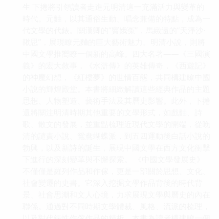
生 下捲將引領讀者走進元明清這一充滿活力與變革的
時代。元麯，以其通俗生動、唱念兼備的特點，成為一
代文學的代錶。關漢卿的“竇娥冤”，馬緻遠的“天淨沙·
鞦思”，展現瞭元麯的巨大藝術魅力。明清小說，則將
中國文學推嚮瞭一個新的高峰。四大名著——《三國演
義》的宏大敘事，《水滸傳》的英雄傳奇，《西遊記》
的神魔幻想，《紅樓夢》的世情百態，共同構建瞭中國
小說的輝煌殿堂。本書將細緻解讀這些經典作品的主題
思想、人物塑造、藝術手法及其曆史影響。此外，下捲
還將關注明清時期其他重要的文學形式，如戲麯、詩
歌、散文的發展，並重點梳理近現代文學的開端，從晚
清的譴責小說、鴛鴦蝴蝶派，到五四運動後白話小說的
勃興，以及新詩的誕生，展現中國文學在西方文化衝擊
下進行的深刻變革與不懈探索。 《中國文學發展史》
不僅僅是羅列作品和作傢，更是一部關於思想、文化、
社會變遷的史書。它深入挖掘文學作品背後的時代背
景、社會思潮和文人心境，力求展現文學與曆史的內在
聯係。通過對不同時期文學體裁、風格、流派的梳理，
以及對代錶性作傢作品的精析，本書為讀者構建瞭一個