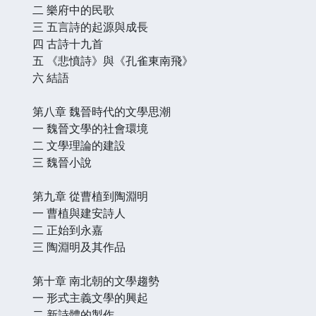
二 樂府中的民歌
三 五言詩的起源與成長
四 古詩十九首
五 《悲憤詩》與《孔雀東南飛》
六 結語
第八章 魏晉時代的文學思潮
一 魏晉文學的社會環境
二 文學理論的建設
三 魏晉小說
第九章 從曹植到陶淵明
一 曹植與建安詩人
二 正始到永嘉
三 陶淵明及其作品
第十章 南北朝的文學趨勢
一 形式主義文學的興起
二 新詩體的製作