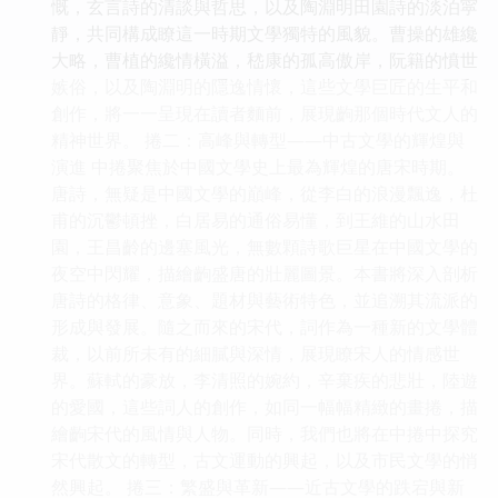
慨，玄言詩的清談與哲思，以及陶淵明田園詩的淡泊寜
靜，共同構成瞭這一時期文學獨特的風貌。曹操的雄纔
大略，曹植的纔情橫溢，嵇康的孤高傲岸，阮籍的憤世
嫉俗，以及陶淵明的隱逸情懷，這些文學巨匠的生平和
創作，將一一呈現在讀者麵前，展現齣那個時代文人的
精神世界。 捲二：高峰與轉型——中古文學的輝煌與
演進 中捲聚焦於中國文學史上最為輝煌的唐宋時期。
唐詩，無疑是中國文學的巔峰，從李白的浪漫飄逸，杜
甫的沉鬱頓挫，白居易的通俗易懂，到王維的山水田
園，王昌齡的邊塞風光，無數顆詩歌巨星在中國文學的
夜空中閃耀，描繪齣盛唐的壯麗圖景。本書將深入剖析
唐詩的格律、意象、題材與藝術特色，並追溯其流派的
形成與發展。隨之而來的宋代，詞作為一種新的文學體
裁，以前所未有的細膩與深情，展現瞭宋人的情感世
界。蘇軾的豪放，李清照的婉約，辛棄疾的悲壯，陸遊
的愛國，這些詞人的創作，如同一幅幅精緻的畫捲，描
繪齣宋代的風情與人物。同時，我們也將在中捲中探究
宋代散文的轉型，古文運動的興起，以及市民文學的悄
然興起。 捲三：繁盛與革新——近古文學的跌宕與新