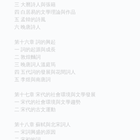
三 大曆詩人與張籍
四 白居易的文學理論與作品
五 孟韓的詩風
六 晚唐詩人
第十六章 詞的興起
一 詞的起源與成長
二 敦煌麯詞
三 晚唐詞人溫庭筠
四 五代詞的發展與花間詞人
五 李煜與南唐詞
第十七章 宋代的社會環境與文學發展
一 宋代的社會環境與文學趨勢
二 宋代的古文運動
第十八章 蘇軾與北宋詞人
一 宋詞興盛的原因
二 宋初的詞