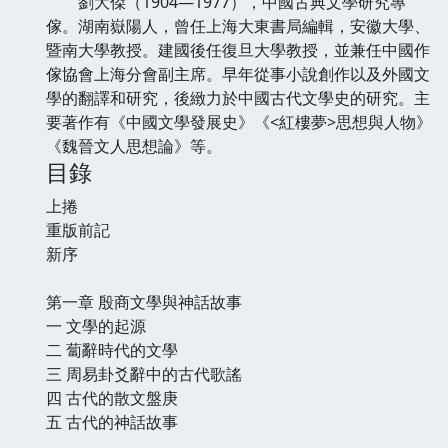
劉大傑（1904—1977），中國古典文學研究專
傢。湖南嶽陽人，曾任上海大東書局編輯，安徽大學、
暨南大學教授。建國後任復旦大學教授，並兼任中國作
傢協會上海分會副主席。早年從事小說創作以及外國文
學的翻譯和研究，後緻力於中國古代文學史的研究。主
要著作有《中國文學發展史》《<紅樓夢>思想與人物》
《魏晉文人思想論》等。
目錄
上捲
重版前記
新序
第一章 殷商文學與神話故事
一 文學的起源
二 蔔辭時代的文學
三 周易卦爻辭中的古代歌謠
四 古代的散文盤庚
五 古代的神話故事