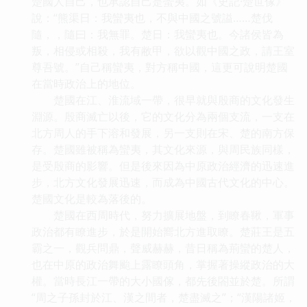
楚國人自己，也承認自己是蠻夷。如《史記·楚世傢》
說：“熊渠日：我蠻夷也，不與中國之號謚……楚伐
隨，，隨曰：我無罪。楚日：我蠻夷也。今諸侯皆為
叛，相侵或相殺，我有敝甲，欲以觀中國之政，請王室
尊吾號。”自己稱蠻夷，對方稱中國，這更可說明楚國
在當時政治上的地位。
楚國在江、淮流域一帶，很早就與殷商的文化發生
淵源。殷商滅亡以後，它的文化分為兩個支流，一支在
北方周人的手下溶和發展，另一支則在宋、楚的南方保
存。楚國雖被稱為蠻夷，其文化來源，與周民族同樣，
是受殷商的影響。但是後來因為中原政治經濟的迅速進
步，北方文化發展迅速，而成為中國古代文化的中心。
楚國文化是較為落後的。
楚國在西周時代，努力擴展地盤，到瞭春鞦，軍事
政治都有瞭進步，於是開始嚮北方進取瞭。楚莊王是五
霸之一，觀兵問鼎，聲威赫赫，昔日稱為荊蠻的楚人，
也在中原的政治舞颱上露瞭頭角，掌握著操縱政治的大
權。當時長江一帶的大小國傢，都先後閤並於楚。所謂
“周之子孫封於江、漢之間者，楚盡滅之”；“漢陽諸姬，