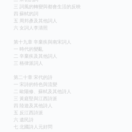
三 詞風的轉變與都會生活的反映
四 蘇軾的詞
五 周邦彥及其他詞人
六 女詞人李清照
第十九章 辛棄疾與南宋詞人
一 時代的變亂
二 辛棄疾及其他詞人
三 格律派詞人
第二十章 宋代的詩
一 宋詩的特色與流變
二 歐陽修、蘇軾及其他詩人
三 黃庭堅與江西詩派
四 陸遊及其他詩人
五 反江西詩派
六 遺民詩
七 北國詩人元好問