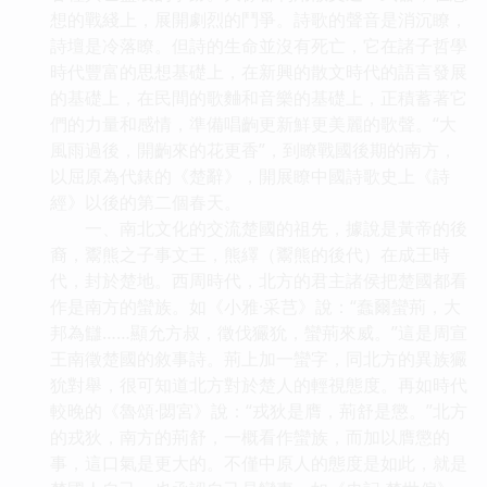
想的戰綫上，展開劇烈的鬥爭。詩歌的聲音是消沉瞭，
詩壇是冷落瞭。但詩的生命並沒有死亡，它在諸子哲學
時代豐富的思想基礎上，在新興的散文時代的語言發展
的基礎上，在民間的歌麯和音樂的基礎上，正積蓄著它
們的力量和感情，準備唱齣更新鮮更美麗的歌聲。“大
風雨過後，開齣來的花更香”，到瞭戰國後期的南方，
以屈原為代錶的《楚辭》，開展瞭中國詩歌史上《詩
經》以後的第二個春天。
一、南北文化的交流楚國的祖先，據說是黃帝的後
裔，鬻熊之子事文王，熊繹（鬻熊的後代）在成王時
代，封於楚地。西周時代，北方的君主諸侯把楚國都看
作是南方的蠻族。如《小雅·采芑》說：“蠢爾蠻荊，大
邦為讎……顯允方叔，徵伐玁狁，蠻荊來威。”這是周宣
王南徵楚國的敘事詩。荊上加一蠻字，同北方的異族玁
狁對舉，很可知道北方對於楚人的輕視態度。再如時代
較晚的《魯頌·閟宮》說：“戎狄是膺，荊舒是懲。”北方
的戎狄，南方的荊舒，一概看作蠻族，而加以膺懲的
事，這口氣是更大的。不僅中原人的態度是如此，就是