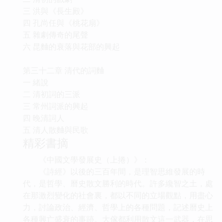
三 洪與《長生殿》
四 孔尚任與《桃花扇》
五 雜劇傳奇的尾聲
六 昆麯的衰落與花部的興起
第三十二章 清代的詞麯
一 緒說
二 清初詞的三派
三 常州詞派的興起
四 晚清詞人
五 清人散麯與民歌
精彩書摘
《中國文學發展史（上捲）》：
《詩經》以後的三百年間，是理智思維發展的時
代，是哲學、曆史散文勝利的時代。許多纔智之土，處
在那激烈變化的社會裏，都以不同的立場觀點，用盡心
力，討論政治、經濟、哲學上的各種問題，記述曆史上
各種興亡盛衰的事跡。大傢都利用散文這一武器，在思