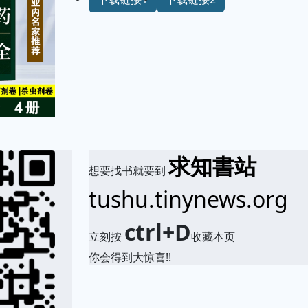
求知書站
想要找书就要到
tushu.tinynews.org
ctrl+D
立刻按
收藏本页
你会得到大惊喜!!