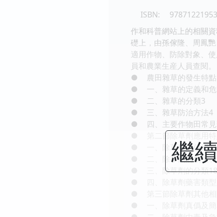
ISBN:
9787122195
作和科普網站上的相關資
礎上，由孫傢隆、周鳳艷
適用作物、防除對象、使
員和農業生産人員查閱
●
農田雜草的發生特點
●
一、雜草的定義和危
●
二、雜草的分類3
●
三、雜草防治方法4
●
四、主要作物田常見
●
第二節除草劑應用特
繼續
●
一、除草劑的使用1
●
二、除草劑的劑型和
●
三、除草劑的分類1
●
四、除草劑藥害類型
●
第三節除草劑其他相
●
一、除草劑真僞及簡
●
二、除草劑中毒及急