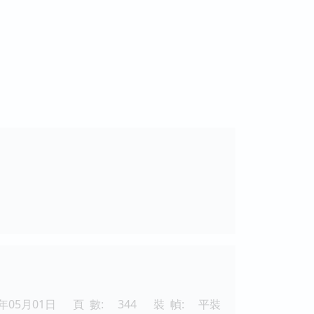
4年05月01日
頁 數:
344
裝 幀:
平裝