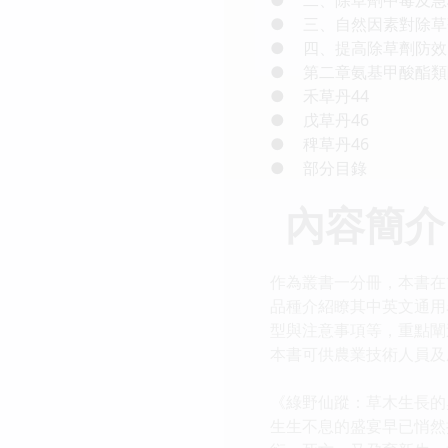
●
三、自然因素對除草
●
四、提高除草劑防效
●
第二章氨基甲酸酯類
●
禾草丹44
●
戊草丹46
●
稗草丹46
●
部分目錄
內容簡介
作為叢書一分冊，本書在
品種介紹瞭其中英文通用
型與注意事項等，重點闡
本書可供農業技術人員及
《綠野仙蹤：草木生長的
生生不息的盛宴早已悄然