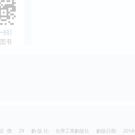
定 價:
29
齣 版 社:
化學工業齣版社
齣版日期:
201