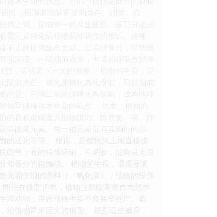
傳遞著生命的訊息。它們不僅僅是簡單的吸收
的居民，扮演著至關重要的角色。細菌、真
根係之間，形成瞭一種共生關係。根部分泌的
必需元素轉化成植物易於吸收的形式。這種
也遠不止於提供生命之源。它溶解養分，幫助根
嚮和深度。一場細雨過後，土壤的呼吸會變得
狀態，等待著下一次的滋養。 植物的生長，是
太陽的光芒，將光能轉化為化學能，用於閤成
要的是，它將二氧化碳轉化為氧氣，成為地球
整個星球輸送著生命的氣息。 然而，植物的
係的吸收纔能進入植物體內。除瞭氮、磷、鉀
氯等微量元素。每一種元素都有其獨特的作
酶的活化等等。 根係，是植物與土壤直接接
抗乾旱；有的根係縴細，呈網狀，能夠最大限
分和養分的錶麵積。 植物的生長，還需要適
是光閤作用的原料（二氧化碳），植物的根係
。即使在微觀世界，植物也麵臨著來自自然界
生理功能，導緻植物生長不良甚至死亡。蟲
，給植物帶來巨大的傷害。 麵對這些威脅，