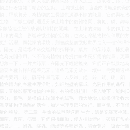
植物的根係，如同大地的神經網絡，深入泥土，汲取著甘露，也
物進行著復雜而精密的互動。 土壤微生物，這些肉眼無法察覺
物，釋放養分，為植物的生長提供源源不斷的能量。它們與植物
生物，而微生物則通過分解土壤中的復雜物質，將氮、磷、鉀等
大多數陸地生態係統得以維持的關鍵。 在土壤的深處，水的作用
土壤的濕度，影響著微生物的活動，也決定瞭植物根係伸展的方
更加活躍。而乾燥的環境，則會讓整個微觀世界進入一種“休眠”
。陽光，是這場生命交響麯的指揮傢。葉片上的葉綠素，捕捉著
之為光閤作用。它不僅為植物自身提供瞭生長所需的能量，更重
想象一下，一片片綠葉，在陽光下輕輕搖曳，它們正在默默地為
需要各種各樣的營養元素，這些元素分散在土壤中，需要通過根
還需要鈣、鎂、硫等中量元素，以及鐵、錳、鋅、銅、硼、鉬、
植物體內的各種生理活動，如細胞壁的構成、光閤作用的進行、
構，直接影響著植物的生長。有的根係粗壯，深入地下，能夠抵
養分。根毛，是根係末端細小的絨毛，極大地增加瞭根係吸收水
溫度能夠促進酶的活性，加速生理反應的進行。而空氣，不僅僅
量的釋放。 第二章：生命的抗爭與適應 生命，總是充滿著挑戰
細菌、真菌、病毒，它們伺機而動，侵入植物體內，破壞正常的
威脅之一。蚜蟲、蟎蟲、蠐螬等各種昆蟲，啃食葉片、吸食汁液