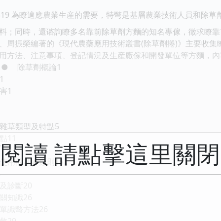
319
為瞭適應農業生産的需要，特彆是基層農業技術人員和除草
料；同時，還谘詢瞭多名靠前除草劑方麵的知名專傢，徵求瞭靠
、周振榮編著的《現代農藥應用技術叢書(除草劑捲)》主要收集
用方法、注意事項、登記情況及生産廠傢和開發單位等方麵，內
。
●
除草劑概論1
1
害1
雜草類型及特點5
點11
閱讀 請點擊這里關
1
使用的基本原則15
8
及診斷20
關知識26
單識彆方法26
救29