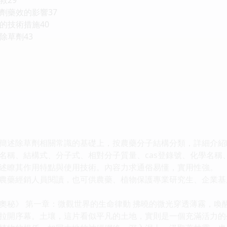
劑藥效的影響37
的技術措施40
除草劑43
簡述除草劑相關常識的基礎上，按農藥分子結構分類，詳細介紹瞭
名稱、結構式、分子式、相對分子質量、cas登錄號、化學名稱
述瞭其作用特點與使用技術。內容力求通俗易懂，實用性強。
農藥經銷人員閱讀，也可供農藥、植物保護專業研究生、企業基
奧秘》 第一章：微觀世界的生命律動 拂曉的微光穿透薄霧，喚
拉開序幕。土壤，這片看似平凡的土地，實則是一個充滿活力的