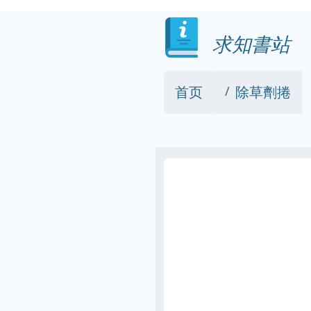
求知書站
首页
除草劑捲