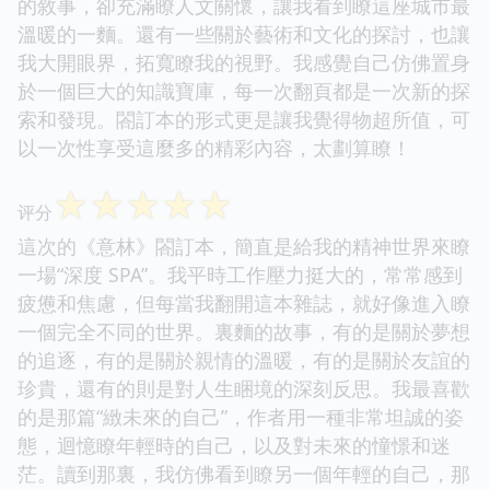
的敘事，卻充滿瞭人文關懷，讓我看到瞭這座城市最
溫暖的一麵。還有一些關於藝術和文化的探討，也讓
我大開眼界，拓寬瞭我的視野。我感覺自己仿佛置身
於一個巨大的知識寶庫，每一次翻頁都是一次新的探
索和發現。閤訂本的形式更是讓我覺得物超所值，可
以一次性享受這麼多的精彩內容，太劃算瞭！
☆
☆
☆
☆
☆
评分
這次的《意林》閤訂本，簡直是給我的精神世界來瞭
一場“深度 SPA”。我平時工作壓力挺大的，常常感到
疲憊和焦慮，但每當我翻開這本雜誌，就好像進入瞭
一個完全不同的世界。裏麵的故事，有的是關於夢想
的追逐，有的是關於親情的溫暖，有的是關於友誼的
珍貴，還有的則是對人生睏境的深刻反思。我最喜歡
的是那篇“緻未來的自己”，作者用一種非常坦誠的姿
態，迴憶瞭年輕時的自己，以及對未來的憧憬和迷
茫。讀到那裏，我仿佛看到瞭另一個年輕的自己，那