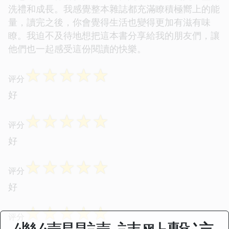
洗禮和成長。我感覺整本雜誌都充滿瞭積極嚮上的能
量，讀完之後，你會覺得生活也變得更加有滋有味
瞭。我迫不及待地想把這本書分享給我的朋友們，讓
他們也一起感受這份閱讀的快樂。
☆
☆
☆
☆
☆
评分
好
☆
☆
☆
☆
☆
评分
好
☆
☆
☆
☆
☆
评分
好
☆
☆
☆
☆
☆
评分