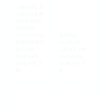
【赠光盘】东
方娃娃绘本英
语杂志5本打
包2018年
4/5/6/7/8月儿
读书杂志
童英语读物过
2018年4月
期刊 pdf
【单本】 pdf
epub mobi
epub mobi
txt 电子书 下
txt 电子书 下
载
载