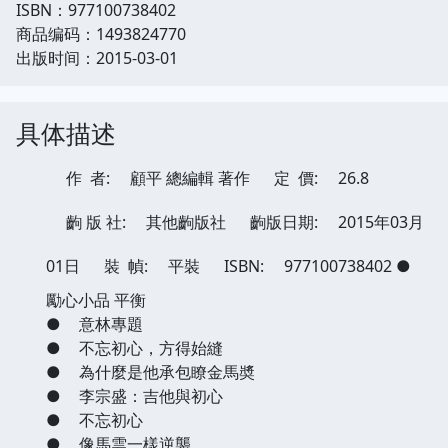
ISBN：977100738402
商品编码：1493824770
出版时间：2015-03-01
具体描述
作 者:
顧平 總編輯 著作
定 價:
26.8
齣 版 社:
其他齣版社
齣版日期:
2015年03月
01日
裝 幀:
平裝
ISBN:
977100738402
●
勵心小品 平衡
●
意林專題
●
不忘初心，方得始縫
●
為什麼是他承包瞭金馬奬
●
李宗盛：吉他與初心
●
不忘初心
●
像馬雲一樣逆襲