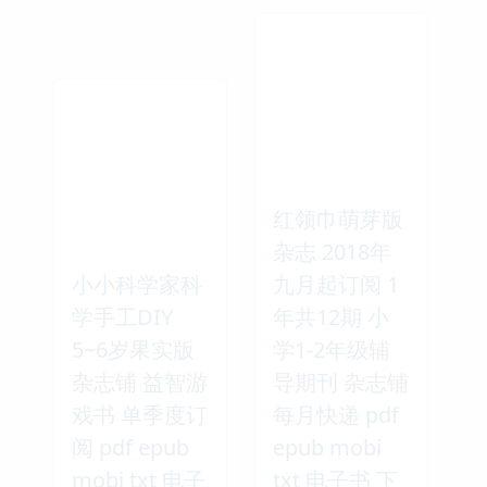
红领巾萌芽版
杂志 2018年
小小科学家科
九月起订阅 1
学手工DIY
年共12期 小
5~6岁果实版
学1-2年级辅
杂志铺 益智游
导期刊 杂志铺
戏书 单季度订
每月快递 pdf
阅 pdf epub
epub mobi
mobi txt 电子
txt 电子书 下