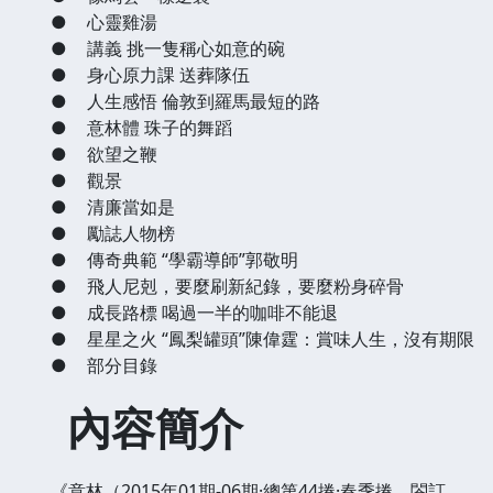
●
心靈雞湯
●
講義 挑一隻稱心如意的碗
●
身心原力課 送葬隊伍
●
人生感悟 倫敦到羅馬最短的路
●
意林體 珠子的舞蹈
●
欲望之鞭
●
觀景
●
清廉當如是
●
勵誌人物榜
●
傳奇典範 “學霸導師”郭敬明
●
飛人尼剋，要麼刷新紀錄，要麼粉身碎骨
●
成長路標 喝過一半的咖啡不能退
●
星星之火 “鳳梨罐頭”陳偉霆：賞味人生，沒有期限
●
部分目錄
內容簡介
《意林（2015年01期-06期·總第44捲·春季捲，閤訂