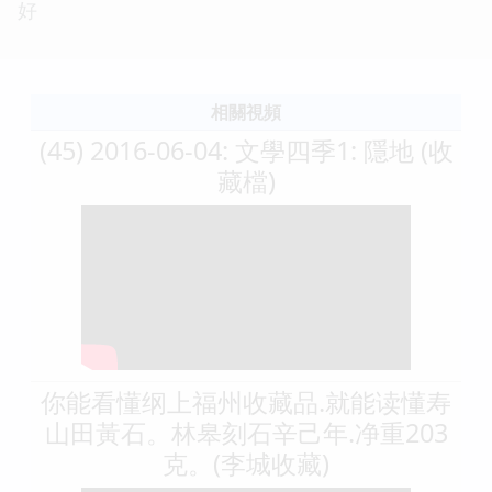
好
相關視頻
(45) 2016-06-04: 文學四季1: 隱地 (收
藏檔)
你能看懂纲上福州收藏品.就能读懂寿
山田黃石。林皋刻石辛己年.净重203
克。(李城收藏)