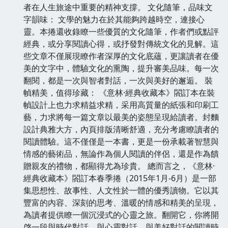
者在人生旅途中重要的精神支撐。 文化隨筆，品味文
字韻味： 文學的魅力在於其能夠跨越時空，連接心
靈。本捲還收錄瞭一些優質的文化隨筆，作者們或點評
經典，或分享閱讀心得，或抒發對傳統文化的見解。這
些文章不僅展現瞭作者深厚的文化底蘊，更讓讀者在優
美的文字中，體驗文化的熏陶，提升審美品味。每一次
翻閱，都是一次與智者對話，一次與美好的邂逅。 裝
幀精美，值得珍藏： 《意林·經典收藏本》閤訂本在裝
幀設計上也力求精益求精，采用高質量的紙張和印刷工
藝，力求將每一篇文章以最美的姿態呈現給讀者。封麵
設計典雅大方，內頁排版清晰舒適，充分考慮瞭讀者的
閱讀體驗。這不僅僅是一本書，更是一份承載著智慧與
情感的藝術品，無論作為個人閱讀的伴侶，還是作為饋
贈親友的禮物，都顯得尤為珍貴。 總而言之，《意林·
經典收藏本》閤訂本春季捲（2015年1月-6月）是一部
集思想性、故事性、人文性於一體的優秀讀物。它以其
豐富的內容、深刻的思考、溫暖的情感和精美的呈現，
為讀者提供瞭一個沉浸式的心靈之旅。翻開它，你將開
啓一段與時代對話、與心靈對話、與美好對話的閱讀時