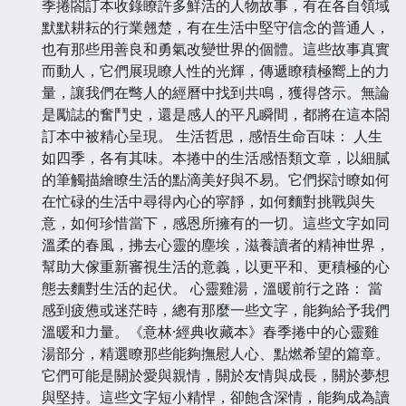
季捲閤訂本收錄瞭許多鮮活的人物故事，有在各自領域
默默耕耘的行業翹楚，有在生活中堅守信念的普通人，
也有那些用善良和勇氣改變世界的個體。這些故事真實
而動人，它們展現瞭人性的光輝，傳遞瞭積極嚮上的力
量，讓我們在彆人的經曆中找到共鳴，獲得啓示。無論
是勵誌的奮鬥史，還是感人的平凡瞬間，都將在這本閤
訂本中被精心呈現。 生活哲思，感悟生命百味： 人生
如四季，各有其味。本捲中的生活感悟類文章，以細膩
的筆觸描繪瞭生活的點滴美好與不易。它們探討瞭如何
在忙碌的生活中尋得內心的寜靜，如何麵對挑戰與失
意，如何珍惜當下，感恩所擁有的一切。這些文字如同
溫柔的春風，拂去心靈的塵埃，滋養讀者的精神世界，
幫助大傢重新審視生活的意義，以更平和、更積極的心
態去麵對生活的起伏。 心靈雞湯，溫暖前行之路： 當
感到疲憊或迷茫時，總有那麼一些文字，能夠給予我們
溫暖和力量。《意林·經典收藏本》春季捲中的心靈雞
湯部分，精選瞭那些能夠撫慰人心、點燃希望的篇章。
它們可能是關於愛與親情，關於友情與成長，關於夢想
與堅持。這些文字短小精悍，卻飽含深情，能夠成為讀