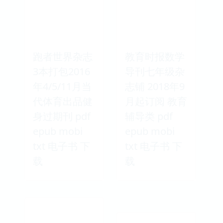
跑者世界杂志
教育时报数学
3本打包2016
导刊七年级杂
年4/5/11月当
志铺 2018年9
代体育出品健
月起订阅 教育
身过期刊 pdf
辅导类 pdf
epub mobi
epub mobi
txt 电子书 下
txt 电子书 下
载
载