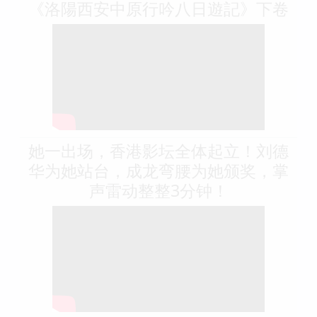
《洛陽西安中原行吟八日遊記》下卷
她一出场，香港影坛全体起立！刘德
华为她站台，成龙弯腰为她颁奖，掌
声雷动整整3分钟！