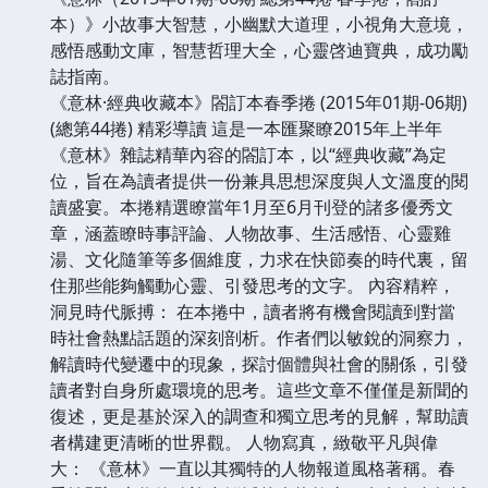
本）》小故事大智慧，小幽默大道理，小視角大意境，
感悟感動文庫，智慧哲理大全，心靈啓迪寶典，成功勵
誌指南。
《意林·經典收藏本》閤訂本春季捲 (2015年01期-06期)
(總第44捲) 精彩導讀 這是一本匯聚瞭2015年上半年
《意林》雜誌精華內容的閤訂本，以“經典收藏”為定
位，旨在為讀者提供一份兼具思想深度與人文溫度的閱
讀盛宴。本捲精選瞭當年1月至6月刊登的諸多優秀文
章，涵蓋瞭時事評論、人物故事、生活感悟、心靈雞
湯、文化隨筆等多個維度，力求在快節奏的時代裏，留
住那些能夠觸動心靈、引發思考的文字。 內容精粹，
洞見時代脈搏： 在本捲中，讀者將有機會閱讀到對當
時社會熱點話題的深刻剖析。作者們以敏銳的洞察力，
解讀時代變遷中的現象，探討個體與社會的關係，引發
讀者對自身所處環境的思考。這些文章不僅僅是新聞的
復述，更是基於深入的調查和獨立思考的見解，幫助讀
者構建更清晰的世界觀。 人物寫真，緻敬平凡與偉
大： 《意林》一直以其獨特的人物報道風格著稱。春