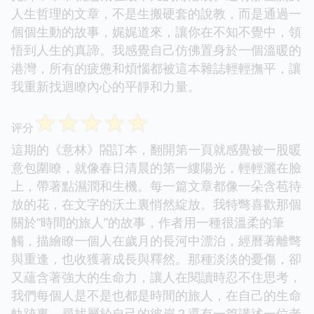
人生哲理的文章，不是生搬硬套的說教，而是通過一
個個生動的故事，娓娓道來，讓你在不知不覺中，領
悟到人生的真諦。我感覺自己仿佛置身於一個溫暖的
港灣，所有的疲憊和煩惱都被這本雜誌輕輕撫平，讓
我重新找迴瞭內心的平靜和力量。
☆
☆
☆
☆
☆
评分
這期的《意林》閤訂本，翻開第一頁就感覺被一股暖
意包圍瞭，就像春日清晨的第一縷陽光，輕輕灑在臉
上，帶著點濕潤和生機。每一篇文章都像一朵含苞待
放的花，在文字的沃土裏悄然綻放。我特彆喜歡那個
關於“時間的旅人”的故事，作者用一種很溫柔的筆
觸，描繪瞭一個人在歲月的長河中漂泊，經曆著離彆
與重逢，也收獲著成長與釋然。那種淡淡的憂傷，卻
又蘊含著強大的生命力，讓人在閱讀時忍不住思考，
我們每個人是不是也都是時間的旅人，在自己的生命
軌跡裏，尋找屬於自己的彼岸？還有一篇講述一位老