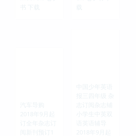
书 下载
载
中国少年英语
报三四年级 杂
汽车导购
志订阅杂志铺
2018年9月起
小学生中英双
订全年杂志订
语英语辅导
阅新刊预订1
2018年9月起