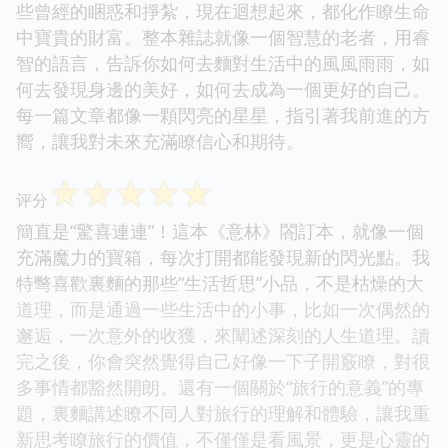
些曾經的睏惑和掙紮，現在迴想起來，都化作瞭生命
中寶貴的財富。整本雜誌就像一個智慧的老者，用睿
智的語言，告訴你如何去麵對生活中的風風雨雨，如
何去發現身邊的美好，如何去成為一個更好的自己。
每一篇文章都像一顆閃亮的星星，指引著我前進的方
嚮，讓我對未來充滿瞭信心和期待。
☆
☆
☆
☆
☆
评分
簡直是“驚喜連連”！這本《意林》閤訂本，就像一個
充滿魔力的寶箱，每次打開都能發現新的閃光點。我
特彆喜歡裏麵的那些“生活哲思”小品，不是枯燥的大
道理，而是通過一些生活中的小事，比如一次偶然的
邂逅，一次意外的收獲，來闡述深刻的人生道理。讀
完之後，你會突然覺得自己好像一下子開竅瞭，對很
多事情都豁然開朗。還有一個關於“旅行的意義”的專
題，裏麵講述瞭不同人對旅行的理解和體驗，讓我重
新思考瞭旅行的價值，不僅僅是看風景，更是心靈的