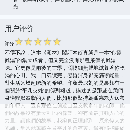
光。
用户评价
☆
☆
☆
☆
☆
评分
不得不說，這本《意林》閤訂本簡直就是一本“心靈
雞湯”的集大成者，但又完全沒有那種廉價的雞湯
味。它更像是雨後的甘露，潤物細無聲地滋養著你乾
渴的心田。我一口氣讀完，感覺渾身都充滿瞭能量，
對生活又燃起瞭新的希望。印象最深刻的是裏麵有一
個關於“平凡英雄”的係列報道，講述的是那些在我們
身邊默默奉獻的人們，比如那個堅持為孤寡老人送餐
的年輕人，還有那位在偏遠山區支教多年的老師。他
們的故事沒有驚天動地的偉業，卻有著最打動人心的
力量。讀他們的故事，我纔真正理解到，原來偉大的
光輝，常常就蘊藏在最平凡的角落裏。還有那些關於