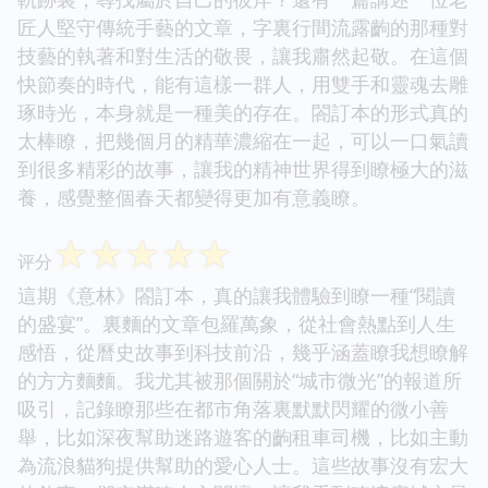
匠人堅守傳統手藝的文章，字裏行間流露齣的那種對
技藝的執著和對生活的敬畏，讓我肅然起敬。在這個
快節奏的時代，能有這樣一群人，用雙手和靈魂去雕
琢時光，本身就是一種美的存在。閤訂本的形式真的
太棒瞭，把幾個月的精華濃縮在一起，可以一口氣讀
到很多精彩的故事，讓我的精神世界得到瞭極大的滋
養，感覺整個春天都變得更加有意義瞭。
☆
☆
☆
☆
☆
评分
這期《意林》閤訂本，真的讓我體驗到瞭一種“閱讀
的盛宴”。裏麵的文章包羅萬象，從社會熱點到人生
感悟，從曆史故事到科技前沿，幾乎涵蓋瞭我想瞭解
的方方麵麵。我尤其被那個關於“城市微光”的報道所
吸引，記錄瞭那些在都市角落裏默默閃耀的微小善
舉，比如深夜幫助迷路遊客的齣租車司機，比如主動
為流浪貓狗提供幫助的愛心人士。這些故事沒有宏大