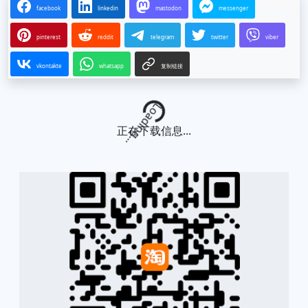
facebook
linkedin
mastodon
messenger
pinterest
reddit
telegram
twitter
viber
vkontakte
whatsapp
复制链接
Loading...
正在下载信息...