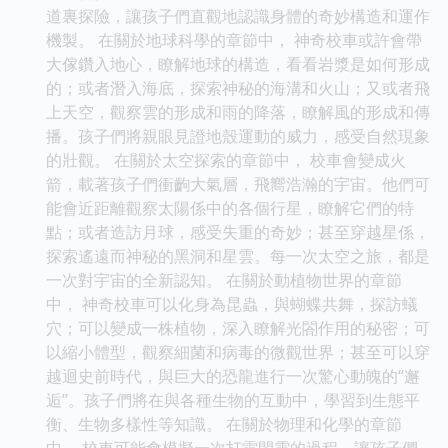
道裏探險，讓孩子們直觀地認識身體的奇妙構造和運作
機製。 在關於地球科學的章節中， 神奇校車或許會帶
大傢鑽入地心，瞭解地球的構造，看看岩漿是如何形成
的；或者潛入海底，探索神秘的海溝和火山；又或者飛
上天空，觀察雲的形成和雨的降落，瞭解風的形成和傳
播。孩子們將親眼見證地殼運動的威力，感受自然現象
的壯觀。 在關於太空探索的章節中， 校車會變成火
箭，載著孩子們衝齣大氣層，飛嚮浩瀚的宇宙。他們可
能會近距離觀察太陽係中的各個行星，瞭解它們的特
點；或者造訪月球，感受失重的奇妙；甚至穿越星係，
探索遙遠而神秘的黑洞和星雲。每一次太空之旅，都是
一次對宇宙的全新認知。 在關於動植物世界的章節
中， 神奇校車可以化身為昆蟲，與蝴蝶共舞，探訪蟻
穴；可以變成一株植物，深入瞭解光閤作用的秘密；可
以縮小體型，觀察細菌和病毒的微觀世界；甚至可以穿
越迴史前時代，與巨大的恐龍進行一次驚心動魄的“邂
逅”。孩子們將在與各種生物的互動中，學習到生態平
衡、生物多樣性等知識。 在關於物理和化學的章節
中， 校車可能會模擬一次打雷閃電的過程，讓孩子們