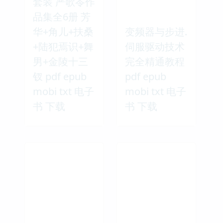
套装 严歌苓作
品集全6册 芳
华+角儿+扶桑
变频器与步进.
+陆犯焉识+舞
伺服驱动技术
男+金陵十三
完全精通教程
钗 pdf epub
pdf epub
mobi txt 电子
mobi txt 电子
书 下载
书 下载