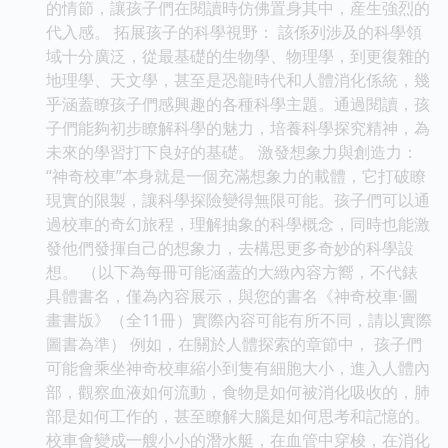
的情節，讓孩子們在閱讀時仿佛置身其中，産生強烈的
代入感。 拓展孩子的科學視野： 該係列涉及的科學領
域十分廣泛，從最基礎的生物學、物理學，到更復雜的
地理學、天文學，甚至是恐龍時代和人體消化係統，幾
乎涵蓋瞭孩子們感興趣的各種科學主題。通過閱讀，孩
子們能夠初步瞭解科學的魅力，培養科學探究精神，為
未來的學習打下良好的基礎。 激發想象力與創造力：
“神奇校車”本身就是一個充滿想象力的載體，它打破瞭
現實的限製，讓科學探險變得無限可能。孩子們可以通
過校車的奇幻旅程，理解抽象的科學概念，同時也能激
發他們發揮自己的想象力，去構思更多奇妙的科學設
想。 （以下為每冊可能涵蓋的大緻內容方嚮，不代錶
具體書名，僅為內容展示，與您的書名《神奇校車·圖
畫書版》（全11冊）實際內容可能有所不同，請以實際
圖書為準） 例如，在關於人體探索的章節中， 孩子們
可能會乘坐神奇校車縮小到隻有細胞大小，進入人體內
部，觀察血液如何流動，食物是如何被消化吸收的，肺
部是如何工作的，甚至瞭解大腦是如何思考和記憶的。
校車會變成一艘小小的潛水艇，在血管中穿梭，在消化