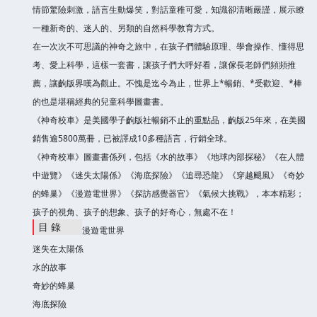
情節驚險刺激，語言生動爆笑，對話童稚可愛，知識卻清晰嚴謹，展示瞭
一種新奇的、迷人的、另類的自然科學教育方式。
在一次次不可思議的神奇之旅中，在孩子們體驗原理、學會操作、懂得思
考、愛上科學，這樣一套書，讓孩子們大呼好看，讓傢長老師們頻頻推
薦，讓齣版界嘆為觀止。不愧是迄今為止，世界上*暢銷、*受歡迎、*棒
的也是堪稱經典的兒童科學圖畫書。
《神奇校車》是美國學子齣版社暢銷不止的重點品，齣版25年來，在美國
銷售逾5800萬冊，已被譯成10多種語言，行銷全球。
《神奇校車》圖畫書係列，包括《水的故事》《地球內部探秘》《在人體
中遊覽》《迷失太陽係》《海底探險》《追尋恐龍》《穿越颶風》《奇妙
的蜂巢》《漫遊電世界》《探訪感覺器官》《氣候大挑戰》，本本精彩；
孩子的視角、孩子的想象、孩子的好奇心，無處不在！
目 錄
漫遊電世界
迷失在太陽係
水的故事
奇妙的蜂巢
海底探險