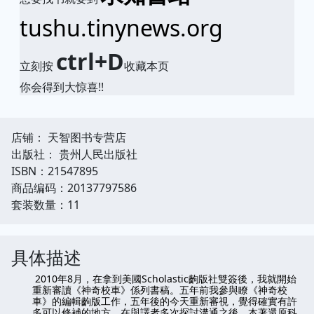
tushu.tinynews.org
ctrl+D
立刻按
收藏本页
你会得到大惊喜!!
店铺： 天智图书专营店
出版社： 贵州人民出版社
ISBN：21547895
商品编码：20137797586
套装数量：11
具体描述
2010年8月，在拿到美國Scholastic齣版社雙簽後，我就開始
重新審讀《神奇校車》係列書稿。五年前我參與瞭《神奇校
車》的編輯齣版工作，五年後的今天重新審視，覺得確實有許
多可以修補的地方。在與譯者多次探討溝通之後，本著還原科