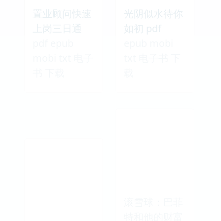
置业顾问快速
光阴似水待你
上岗三日通
如初 pdf
pdf epub
epub mobi
mobi txt 电子
txt 电子书 下
书 下载
载
滚雪球：巴菲
特和他的财富