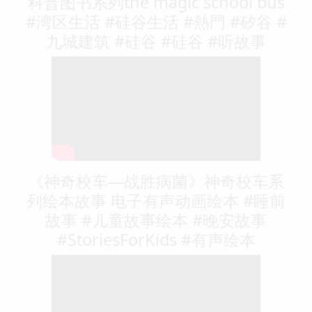
科普图书系列the magic school bus
#湾区生活 #硅谷生活 #熱門 #矽谷 #
九城建筑 #硅谷 #硅谷 #听故事
《神奇校车—战胜病菌》神奇校车系
列绘本故事 电子有声动画绘本 #睡前
故事 #儿童故事绘本 #晚安故事
#StoriesForKids #有声绘本