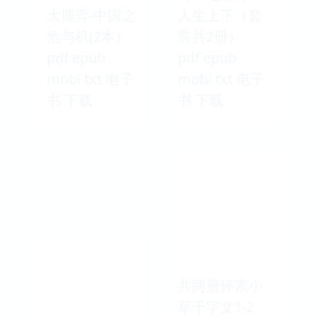
大博弈-中国之
人生上下（套
危与机(2本）
装共2册）
pdf epub
pdf epub
mobi txt 电子
mobi txt 电子
书 下载
书 下载
共两册怀素小
草千字文1-2