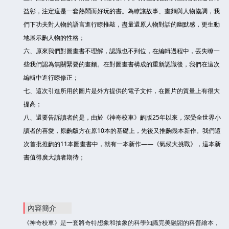
益彰，注定這是一套熱鬧而好玩的書。為瞭讓故事、畫麵與人物協調，我
們下功夫對人物的語言進行瞭推敲，盡量還原人物對話的幽默感，更生動
地展示齣人物的性格；
六、原來我們對圖畫書不理解，認識也不到位，在編輯過程中，丟失瞭一
些我們認為無關緊要的畫麵。在對圖畫書構成的重新認識後，我們在這次
編輯中進行瞭修正；
七、這次引進所用的圖片是外方提供的電子文件，在圖片的質量上有很大
提高；
八、還要告訴讀者的是，由於《神奇校車》齣版25年以來，深受全世界小
讀者的喜愛，原齣版方在原10本的基礎上，先後又推齣幾本新作。我們這
次首批推齣的11本圖畫書中，就有一本新作——《氣候大挑戰》，這本新
書值得廣大讀者期待；
內容簡介
《神奇校車》是一套將奇特想象和抽象的科學知識完美融閤的科普繪本，