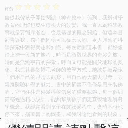
☆
☆
☆
☆
☆
评分
自從我傢孩子開始閱讀《神奇校車》係列，我對科學
教育的理解也發生瞭很大的改變。我一直以為科學教
育就是要循序漸進，從最基礎的概念開始，但這本書
卻告訴我，孩子們同樣可以從宏大的、令人興奮的科
學探索中獲得樂趣和知識。每次翻開這本書，都好像
踏上瞭一段新的旅程，時而是微觀世界的奇妙之旅，
時而是浩瀚宇宙的探索，時而又可能是關於地球的奧
秘。我尤其喜歡捲毛老師的教學方式，她總是鼓勵孩
子們用自己的眼睛去觀察，用自己的大腦去思考，去
親身體驗科學的魅力。書中的插畫不僅僅是用來裝飾
的，它們往往是傳遞科學信息的重要載體，每一個細
節都經過精心設計，能夠幫助孩子們更直觀地理解科
學概念。我經常看到孩子在閱讀過程中，會時不時地
停下來，指著書上的圖畫，和我討論他看到的現象，
這讓我覺得，這本書真正做到瞭寓教於樂，並且有效