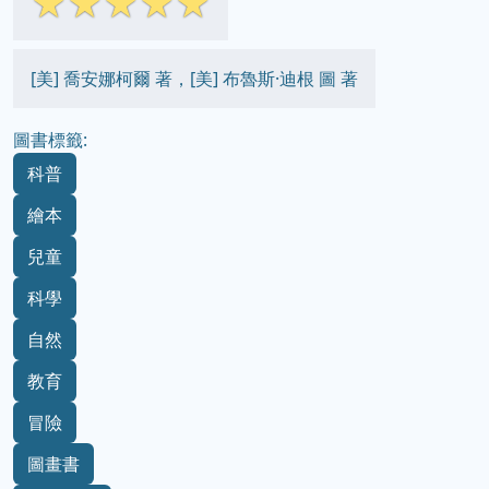
☆
☆
☆
☆
☆
[美] 喬安娜柯爾 著，[美] 布魯斯·迪根 圖 著
圖書標籤:
科普
繪本
兒童
科學
自然
教育
冒險
圖畫書