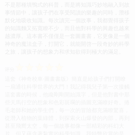
不是那種填鴨式的科普，而是將知識巧妙地融入到故
事情節中，讓孩子們在享受閱讀的樂趣的同時，潛移
默化地吸收知識。每次讀完一個故事，我都覺得孩子
的知識麵又拓寬瞭不少，而且他對科學的興趣也越來
越濃厚。這本書不僅僅是一套圖畫書，它更像是一個
神奇的魔法盒子，打開它，就能開啓一段奇妙的科學
之旅，讓孩子的想象力和求知欲得到極大的滿足。
☆
☆
☆
☆
☆
评分
這套《神奇校車·圖畫書版》簡直是給孩子們打開瞭
一扇通往科學世界的大門！我記得我兒子第一次接觸
這套書的時候，他纔剛剛開始識字，但是他對書中那
些天馬行空的想象和色彩斑斕的插圖充滿瞭好奇。捲
毛老師和她的學生們，每一次的冒險都充滿瞭驚喜，
從潛入植物的葉綠體，到探索火山爆發的內部，再到
甚至飛嚮太空，每一個故事都像一部精彩的科幻大
片，但又蘊含著紮實的科學知識。我特彆欣賞的是，