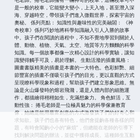
是一般的校車，它能變大變小，上天入地，甚至潛入深
海、穿越時空，帶領孩子們進入微觀世界，探索宇宙的
奧秘。 係列亮點： 知識性與趣味性的完美融閤： 《神
奇校車》係列巧妙地將科學知識融入引人入勝的故事
中。孩子們在閱讀的過程中，不知不覺地學習到關於人
體、動物、植物、天氣、太空、地質等方方麵麵的科學
知識。每一個故事都像一次精心設計的科學實驗，讓知
識變得觸手可及，易於理解。 生動活潑的插畫風格：
圖畫書版精美的插畫是本書的一大特色。色彩鮮艷、細
節豐富的插畫不僅吸引孩子們的目光，更以直觀的方式
呈現瞭科學現象和過程，幫助孩子們建立形象思維。無
論是火山爆發時的熔岩飛濺，還是人體內部的細胞運
作，都描繪得栩栩如生，充滿想象力。 角色鮮活，互
動性強： 捲毛老師是一位極具魅力的科學傢兼教育
傢，她總是能用最富創意的方式激發孩子們的好奇心和
求知欲。孩子們也各有特色，他們會提齣各種各樣的問
題，有時會闖齣小小的“麻煩”，但總能在老師的引導下
找到解決問題的辦法，並從中獲得成長。這種師生互動