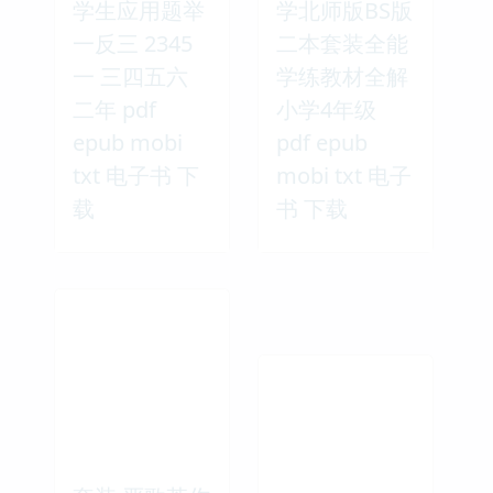
学生应用题举
学北师版BS版
一反三 2345
二本套装全能
一 三四五六
学练教材全解
二年 pdf
小学4年级
epub mobi
pdf epub
txt 电子书 下
mobi txt 电子
载
书 下载