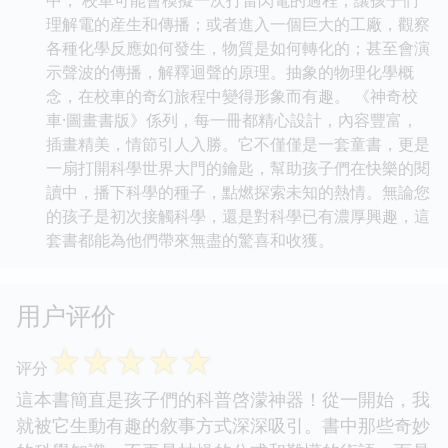
理解電的産生和傳播；或者進入一個巨大的工廠，觀察
各種化學反應如何發生，物質是如何轉化的；甚至會演
示聲波的傳播，解釋迴聲的原理。抽象的物理化學概
念，在校車的奇幻旅程中變得形象而有趣。 《神奇校
車·圖畫書版》係列，每一冊都精心設計，內容豐富，
插畫精美，情節引人入勝。它不僅僅是一套童書，更是
一扇打開科學世界大門的鑰匙，幫助孩子們在快樂的閱
讀中，播下科學的種子，點燃探索未知的熱情。無論您
的孩子是初次接觸科學，還是對科學已有濃厚興趣，這
套書都能為他們帶來無盡的驚喜和收獲。
用户评价
☆
☆
☆
☆
☆
评分
這本書簡直是孩子們的科普啓濛神器！從一開始，我
就被它生動有趣的敘事方式深深吸引。書中那些奇妙