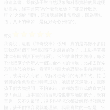
瞭這套書，我傢孩子對自然現象和科學實驗的興趣明
顯提高，經常會問“為什麼會這樣？”“那是什麼原
理？”之類的問題，這讓我感到非常欣慰，因為我知
道，真正的學習，是從好奇心開始的。
☆
☆
☆
☆
☆
评分
我得說，這套《神奇校車》係列，真的是為數不多能
讓我傢那個平時對閱讀不太感冒的孩子，主動捧著書
津津有味的讀下去的係列。它的故事性太強瞭，每次
都能把孩子們帶入一個完全不同的情境，比如去探索
恐龍時代的奧秘，看著那些龐大的恐龍在眼前栩栩如
生，或者深入海底，瞭解各種奇特的海洋生物。捲毛
老師的角色塑造也特彆成功，她總是充滿活力，鼓勵
孩子們大膽提問，不怕犯錯，這種教學方式簡直太贊
瞭！而且，這本書的語言風格也非常適閤孩子，既有
童趣，又不失嚴謹，很多科學概念都被解釋得淺顯易
懂，孩子們很容易就能理解。我最喜歡的一點是，它