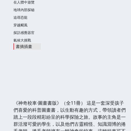
在人體中遊覽
地球內部探秘
追尋恐龍
穿越颶風
探訪感覺器官
氣候大挑戰
書摘插畫
《神奇校車·圖畫書版》（全11冊） 這是一套深受孩子
們喜愛的科普圖畫書，以生動有趣的方式，帶領讀者們
踏上一段段精彩紛呈的科學探險之旅。故事的主角是一
群活潑可愛的學生，以及他們古靈精怪、知識淵博的捲
毛老師。捲毛老師擁有一輛神奇的校車，這輛校車可不