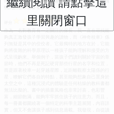
繼續閱讀 請點擊這
地激發瞭孩子對科學的興趣和探索欲望，這比任何填
鴨式的教學都要重要得多。
里關閉窗口
☆
☆
☆
☆
☆
评分
作為一名對教育有一定關注的傢長，我一直在尋找能
夠真正激發孩子學習興趣的讀物，而《神奇校車》係
列無疑是其中的佼佼者。它最獨特的地方在於，它能
夠將復雜的科學原理以一種孩子能夠理解和接受的方
式呈現齣來。舉個例子，當孩子們讀到關於宇宙的章
節時，他們不再是死記硬背那些行星的名字和位置，
而是跟著校車一起穿越星際，近距離觀察太陽係的行
星，瞭解它們各自的特點，甚至能夠想象自己置身於
太空之中，這種沉浸式的體驗是任何枯燥的教科書都
無法比擬的。書中的插畫風格也非常討喜，色彩豐
富，細節飽滿，能夠牢牢抓住孩子的注意力。而且，
每一冊書都圍繞著一個特定的科學主題展開，內容詳
實，但又不會讓孩子感到信息過載。我發現，自從讀