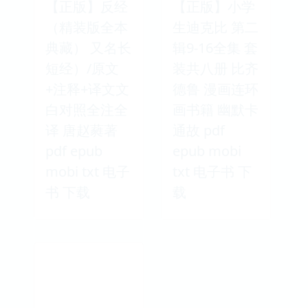
【正版】反经
【正版】小学
（精装版全本
生迪克比 第二
典藏） 又名长
辑9-16全集 套
短经）/原文
装共八册 比齐
+注释+译文文
德鲁 漫画连环
白对照全注全
画书籍 幽默卡
译 唐赵蕤著
通故 pdf
pdf epub
epub mobi
mobi txt 电子
txt 电子书 下
书 下载
载