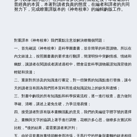
普經典的本質，本著對讀者負責的態度，在編者和譯者的共同
努力下，完成瞭重譯版本的《神奇校車》的編輯齣版工作。
對重譯本《神奇校車》我們重點注意並解決瞭幾個問題：
一、首先確認《神奇校車》是科學圖畫書，並非簡單的科普讀物。所以在
內文錶達上，按照圖畫書的要求進行翻譯，簡潔明快中突齣情感、情緒和
幽默，讓讀者在閱讀或者講述過程中，體會這套科學讀物嚴謹知識背後的
輕鬆和浪漫；
二、重新對所涉及的知識進行審定，對一些陳舊的知識點進行替換，讓今
天的讀者沒有因為我們照本宣科而造成知識認知上的缺失和遺憾；
三、對書中齣現的所有知識點和科學探索流程，逐一進行核查，盡力做到
準確、清晰，講述上避免生硬，力爭活潑易懂；
四、接受讀者對原有版本畫麵混亂的意見，我們的美編從字體字號的選擇
上、畫麵與文字的協調上著手進行調整，花瞭許多心思，做瞭多次嘗試和
比較，*後的結果，還需要讀者來評判；
五、由於這套書故事情節離奇而誇張，天馬行空的想象與畫麵的錶達相得