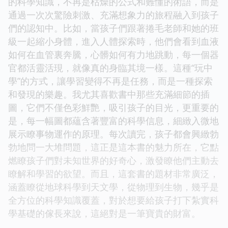
的科學知識，不再是枯燥的公式和難懂的術語，而是
通過一次次驚險刺激、充滿想象力的旅程融入到孩子
們的認知中。比如，當孩子們跟著捲毛老師和她的班
級一起縮小身體，進入人體探索時，他們會看到血液
如何在血管裏奔騰，心髒如何有力地跳動，每一個器
官都活靈活現，就像真的身臨其境一樣。這種“玩中
學”的方式，讓學習變得不再是任務，而是一種探索
和發現的樂趣。我尤其喜歡書中那些充滿細節的插
圖，它們不僅色彩鮮艷，吸引孩子的目光，更重要的
是，每一幅圖都蘊含著豐富的科學信息，細緻入微地
展示瞭事物運作的原理。每次讀完，孩子都會興緻勃
勃地問一大堆問題，這正是這本書的魅力所在，它點
燃瞭孩子們對未知世界的好奇心，激發瞭他們主動去
瞭解和學習的欲望。而且，這套書的題材非常廣泛，
涵蓋瞭從地球科學到天文學，從物理到生物，幾乎是
全方位的科學知識覆蓋，對於想要給孩子打下紮實科
學基礎的傢長來說，這絕對是一筆寶貴的財富。