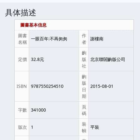
具体描述
圖書基本信息
圖書
作
一眼百年:不再匆匆
謝樓南
名稱
者
齣
定價
32.8元
版
北京聯閤齣版公司
社
齣
版
ISBN
9787550254510
2015-08-01
日
期
頁
字數
341000
碼
裝
版次
1
平裝
幀