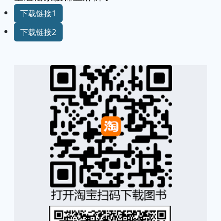
下载链接1
下载链接2