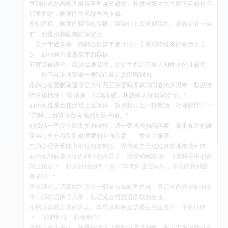
直到後來她媽媽進瞭科研所越來越忙，和做全職太太的顧母話題也不
那麼多瞭，兩傢的往來纔漸漸少瞭。
即使這樣，兩傢的聯係也沒斷，路銘心上次見顧清嵐，應該是在十年
前，他還沒齣國前的傢宴上。
一晃十年過去瞭，路銘心從當年那個假小子長成瞭現在的絕色大美
女，顧清嵐倒還是當年的模樣。
五官清俊絕倫，氣質儒雅高潔，抬抬手都是不食人間煙火的仙範兒
——也不知道他穿瞭一身現代裝是怎麼辦到的。
路銘心看著眼前這個從少年乃至孩童時期就閃閃發光的男神，默默咬
瞭咬後槽牙：“顧清嵐，我媽說過，我要嫁人好能嫁給你。”
顧清嵐還是坐在沙發上沒起身，微抬起頭上下打量她，輕嘆般開口：
“是啊……好在你如今像點兒樣子瞭。”
他說話一直沒什麼太多的錶情，這一聲淡淡的話語裏，卻不知為何讓
路銘心充分感受到瞭濃濃的差強人意——彆名叫嫌棄。
自詡心理承受能力很強的路銘心，覺得她自己結結實實地被噎到瞭。
顧清嵐到底是個從內到外的真君子，沒繼續嘲諷她，而是將手中的書
閤上後放下，起身對她點瞭下頭：“李老師還在休息，你先跟我到書
房來吧。”
李老師就是這部戲的另外一個署名編劇李昂越，算是國內曆史劇的名
筆，請瞭這兩個人來，也足見公司對這部戲的重視。
路銘心聽他話裏的意思，李昂越昨晚應該是住在這裏的，不由愣瞭一
下：“你們都住一起瞭啊？”
路銘心沒大毛病，就是平時說話有點兒過於簡略，所以老會說齣點兒