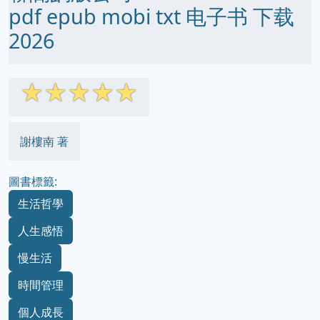
pdf epub mobi txt 电子书 下载
2026
☆
☆
☆
☆
☆
謝樓南 著
圖書標籤:
生活哲學
人生感悟
慢生活
時間管理
個人成長