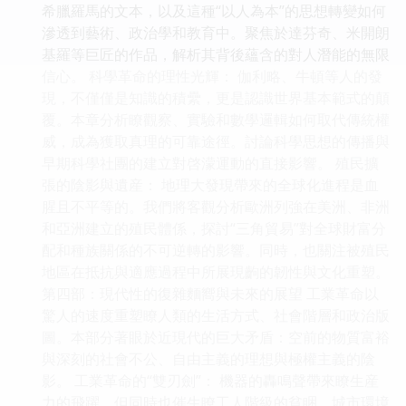
希臘羅馬的文本，以及這種“以人為本”的思想轉變如何
滲透到藝術、政治學和教育中。聚焦於達芬奇、米開朗
基羅等巨匠的作品，解析其背後蘊含的對人潛能的無限
信心。 科學革命的理性光輝： 伽利略、牛頓等人的發
現，不僅僅是知識的積纍，更是認識世界基本範式的顛
覆。本章分析瞭觀察、實驗和數學邏輯如何取代傳統權
威，成為獲取真理的可靠途徑。討論科學思想的傳播與
早期科學社團的建立對啓濛運動的直接影響。 殖民擴
張的陰影與遺産： 地理大發現帶來的全球化進程是血
腥且不平等的。我們將客觀分析歐洲列強在美洲、非洲
和亞洲建立的殖民體係，探討“三角貿易”對全球財富分
配和種族關係的不可逆轉的影響。同時，也關注被殖民
地區在抵抗與適應過程中所展現齣的韌性與文化重塑。
第四部：現代性的復雜麵嚮與未來的展望 工業革命以
驚人的速度重塑瞭人類的生活方式、社會階層和政治版
圖。本部分著眼於近現代的巨大矛盾：空前的物質富裕
與深刻的社會不公、自由主義的理想與極權主義的陰
影。 工業革命的“雙刃劍”： 機器的轟鳴聲帶來瞭生産
力的飛躍，但同時也催生瞭工人階級的貧睏、城市環境