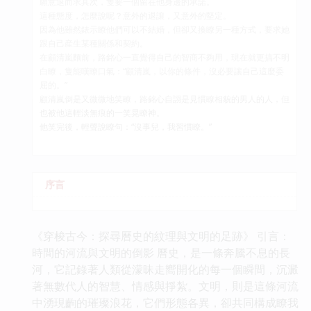
願意退而求其次，隻要一個留在他身邊的承諾。
這種態度，怎麼說呢？意外的退讓，又意外的堅定。
因為他雖然錶示瞭他們可以不結婚，但卻又換瞭另一種方式，要求她
跟自己産生某種關係和契約。
在顧清嵐麵前，路銘心一直覺得自己的智商不夠用，現在就更搞不明
白瞭，隻能嘆瞭口氣：“顧清嵐，以你的條件，沒必要讓自己這麼委
屈的。”
顧清嵐倒是又微微地笑瞭，路銘心自詡是見慣瞭相貌的男人的人，但
也被他這輕淡無痕的一笑晃瞭神。
他笑完後，輕聲說瞭句：“沒事兒，我習慣瞭。”
序言
《穿梭古今：探尋曆史的紋理與文明的足跡》 引言：
時間的河流與文明的倒影 曆史，是一條奔騰不息的長
河，它記錄著人類從濛昧走嚮開化的每一個瞬間，沉澱
著無數代人的智慧、情感與掙紮。文明，則是這條河流
中湧現齣的璀璨浪花，它們形態各異，卻共同構成瞭我