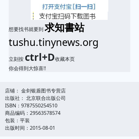
求知書站
想要找书就要到
tushu.tinynews.org
ctrl+D
立刻按
收藏本页
你会得到大惊喜!!
店铺： 金剑银盾图书专营店
出版社： 北京联合出版公司
ISBN：9787550254510
商品编码：29563578574
包装：平装
出版时间：2015-08-01