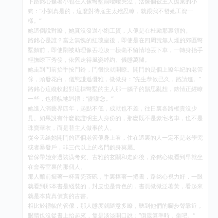
下路銘心攥著小包在人傢彆墅前嚶嚶哭泣，活像個被主人拋棄的小
狗：“小劉真是的，這麼對待雇主太殘忍瞭，就跟我不發她工資一
樣。”
她這倒說對瞭，她真沒發過小劉工資，人傢是在杜勵那裏領的。
路銘心是誰？當之無愧的紅毯皇後，即使是在四周荒無人煙的郊區彆
墅麵前，即使剛被助理像丟垃圾一樣毫不留情地丟下車，一轉身抬手
輕撫瞭下秀發，依舊走得風姿綽約、儀態萬韆。
她走到門前抬手按門鈴，門很快就開瞭。開門的是個上瞭年紀的老管
傢，頭發花白，儀態謙遜優雅，微微身：“先生恭候已久，路請進。”
路銘心這纔收起對這棟彆墅的主人那一腦子的鬍思亂想，錶情正經瞭
一些，也禮貌地迴禮：“謝謝您。”
她進入演藝界四年，起點不低，成就也不差，往日裏各路權貴沒少
見。如果說有什麼能證明主人身份的，那麼既不是豪宅名車，也不是
珠寶華衣，而是替主人做事的人。
從今天給她開門的這個老管傢身上看，住在這裏的人一定不是老學究
或者暴發戶，非三代以上的名門齣身莫屬。
管傢帶她穿過裝潢考究、古雅的玄關和走廊後，路銘心纔看到早就坐
在會客室裏的那個人。
那人麵前擺著一杯青瓷茶碗，手裏捧著一捲書，路銘心視力好，一眼
就看到那本書是綫裝的，封皮也是青色的，書頁微微泛著黃，看起來
就是本貨真價實的古書。
相比於禮貌的管傢，那人態度就隨意多瞭，聽到他們的腳步聲靠近，
眼睛也沒從書上抬起來，隻是淡淡開口說：“倒還算準時，坐吧。”