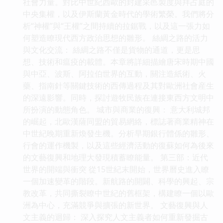
社會力量。對比中世紀西歐的封建采邑製度與拜占庭的
中央集權，以及伊斯蘭黃金時代的學術繁榮。我們將分
析“神權”與“王權”之間持續的拉鋸戰，以及這一張力如
何塑造瞭現代西方政治思想的雛形。 絲綢之路的活力
與文化交流： 絲綢之路不僅是貨物的通道，更是思
想、技術和瘟疫的載體。本章將詳細描繪唐宋時期中國
與中亞、波斯、阿拉伯世界的互動，關注造紙術、火
藥、指南針等關鍵技術的西傳過程及其對歐洲社會産生
的深遠影響。同時，探討遊牧民族在連接東西方文明中
所扮演的動態角色。 城市與商業的復興： 意大利城邦
的崛起，北歐漢薩同盟的貿易網絡，標誌著商業精神在
中世紀晚期重新煥發生機。分析早期銀行體係的雛形、
行會的運作機製，以及這些經濟活動的復蘇如何為後來
的文藝復興和地理大發現積蓄瞭能量。 第三部：近代
世界的開端與衝突 從15世紀末開始，世界曆史進入瞭
一個加速變革的階段。新航路的開闢、科學的興起、宗
教改革，共同撕裂瞭中世紀的舊框架，構建瞭一個以歐
洲為中心，充滿競爭與擴張的新世界。 文藝復興與人
文主義的迴歸： 深入探究人文主義者如何重新發掘古