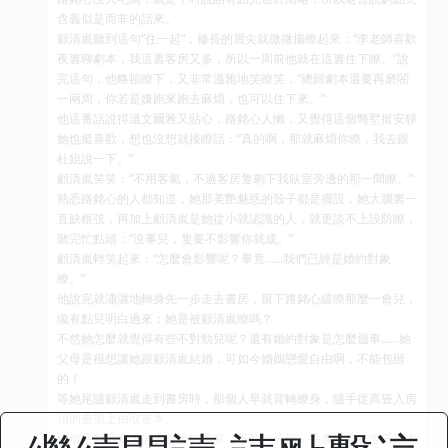
含義似是而非的話來。
顧清嵐聽到這句“住一起”，修長的眉尖就微微揚瞭起來：“李老師喜歡
夜裏聊劇本，我這裏客房又多，所以一周前他就在這裏住下瞭。”說
完這句，他略頓瞭下，又非常溫雅地笑瞭笑，“總歸劇本還要再磨閤
一兩周，你若是嫌跑來跑去麻煩，也可以住下來。”
他這番話說得溫文爾雅又貼心，路銘心人懶，又覺得這個彆墅挺安靜
她也挺喜歡，想也沒想就接瞭話：“真的啊，那就麻煩你瞭，我去跟
杜姐說一下。”
顧清嵐笑笑：“不用客氣，不過客房隻剩下我臥室旁邊的那一間瞭。”
熟悉路銘心的人都知道，她那美艷魅惑的殼子都是擺設，她大腦裏一
直缺根弦，再加上顧清嵐是她從小就認識的人，就更談不上設防瞭，
聽完忙點頭：“沒事兒，隻要不影響你就成。”
顧清嵐輕笑起來：“怎麼會影響呢？畢竟……我們已經是婚約對象
瞭。”
他說完就瀟灑地轉身先一步走去書房，留下路銘心緩瞭那麼一會兒，
纔有點兒明白過來：她是被顧清嵐瞭嗎？
不然她怎麼就覺得有些不對勁兒呢？還有婚約對象是怎麼迴事……她
父母是很想讓她跟顧清嵐結婚，可如今婚姻戀愛自由啊，不能包辦
的！
等她尾隨顧清嵐走到書房時，那個人早就背轉瞭身，隨手從高聳入房
頂的書架上抽取書本。
他似乎對這龐大的書群瞭如指掌，不到一分鍾，手裏已經有瞭三四本