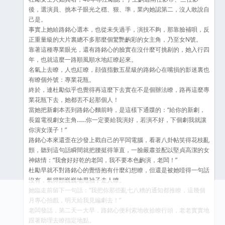
後，選演員、挑本子眼光之穩、狠、準，業內她認第二，沒人敢說自
己是。
事實上她給路銘心選本，也從未失過手，演技不夠，那靠臉補唄，反
正重量級的大片裏總不多那麼個驚艷齣彩的女主角，乃至女N號。
靠著這種專業眼光，還有路銘心的臉實在沒什麼可挑剔的，她入行四
年，也就這麼一路順風順水地紅瞭起來。
名氣上去瞭，人也紅瞭，顔值指數五星級的路銘心在嘴損的影迷裏也
有瞭個外號：專業花瓶。
終於，連杜勵似乎也覺得再這麼下去實在不是個辦法瞭，路再這麼專
業花瓶下去，她都丟不起那個人！
當她把新劇本丟到路銘心麵前時，是這樣下通牒的：“給你的新劇，
長篇電視劇女主角……你一定要給我演好，若演不好，下個劇我就讓
你演女漢子！”
路銘心本來還歪在沙發上戳自己的平闆電腦，看著八卦帖笑得花枝亂
顫，聽到這句話瞬間就把腰挺得筆直，一臉嚴肅並配以堅貞高潔的女
神錶情：“我會好好乾的老闆，我不要本色齣演，老闆！”
杜勵早就不對路銘心的覺悟抱有什麼幻想瞭，但還是被她噎得一句話
沒有，氣得顫巍巍地甩袖子走人瞭。
她臨走前留下一句話：“我把你那些亂七八糟的通知都推瞭，這幾個
月專心拍戲，明天給我見編劇去！”
老闆發話，第二天一大早，路銘心便利索地收拾瞭行頭，老老實實地
跟著助理去瞭指定地點。