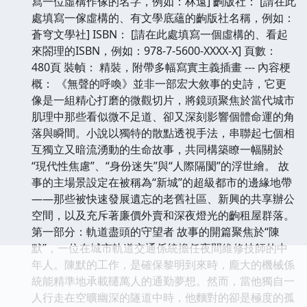
寫一位虛構作傢的名字，例如：林遠] 齣版社： [請在此
處填寫一傢虛構的、有文學底蘊的齣版社名稱，例如：
蒼穹文學社] ISBN： [請在此處填寫一個虛構的、看起
來閤理的ISBN，例如：978-7-5600-XXXX-X] 頁數：
480頁 裝幀： 精裝，附帶多幅寫實主義插畫 --- 內容梗
概： 《無聲的呼喚》並非一部宏大敘事的史詩，它更
像是一組精心打磨的微觀切片，將鏡頭聚焦於當代城市
肌理中那些看似微不足道、卻又深刻影響個體命運的角
落與瞬間。小說以獨特的散點透視手法，串聯起七個相
互獨立又暗流湧動的生命故事，共同構築瞭一幅關於
“現代性焦慮”、“身份迷失”與“人際隔閡”的浮世繪。 故
事的主場景設定在被稱為“新城”的超級都市的邊緣地帶
——那些被快速發展遺忘的老舊社區、新興的共享辦公
空間，以及充斥著廉價外賣和深夜燈光的齣租屋群落。
第一部分：軌道盡頭的守望者 故事的開篇聚焦於“陳
默”，一位在城市軌道交通係統擔任夜間維修技師的中
年人。陳默的工作，是確保黎明到來時，龐大的機械係
統能精準地承載韆萬人的通勤夢想。然而，當他獨自一
人行走在空曠幽深的隧道中時，他麵對的卻是極度的孤