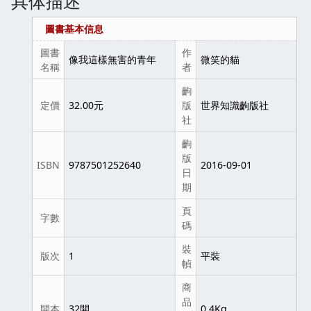
具体描述
圖書基本信息
圖書
作
像我這樣無害的青年
微笑的貓
名稱
者
齣
定價
32.00元
版
世界知識齣版社
社
齣
版
ISBN
9787501252640
2016-09-01
日
期
頁
字數
碼
裝
版次
1
平裝
幀
商
品
開本
32開
0.4Kg