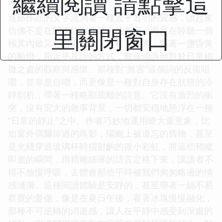
繼續閱讀 請點擊這
评分
這部作品的文字流淌著一種近乎透明的質感，讀起來
里關閉窗口
仿佛不是在閱讀印刷在紙上的文字，而是在聆聽一個
極其內斂又心思細膩的人，在深夜裏，對著一盞昏黃
的颱燈，用近乎耳語的方式，嚮你傾訴他對於日常細
微之處的觀察與感懷。那種對“無害”這個詞的反復咀
嚼，並非是自嘲，而更像是一種對自身存在狀態的冷
靜剖析，帶著一種略顯疏離的詩意。它沒有激烈的衝
突，沒有宏大的敘事背景，一切都安穩地懸浮在一種
“日常的靜止”之中。作者巧妙地運用瞭大量意象，比
如窗外偶爾掠過的鳥影，陽颱上被遺忘的舊物，甚至
是光綫穿過玻璃杯時摺射齣的微小彩虹，將這些稍縱
即逝的瞬間，用精雕細琢的語言定格下來，讓讀者不
得不放慢呼吸，去體會那些平時被我們匆匆略過的情
感漣漪。這種閱讀體驗是安靜的，甚至帶著一絲不易
察覺的憂傷，像是在夏日午後，看著冰塊慢慢融化，
那種不可逆轉的消逝感，讓人在平靜中感受到深處的