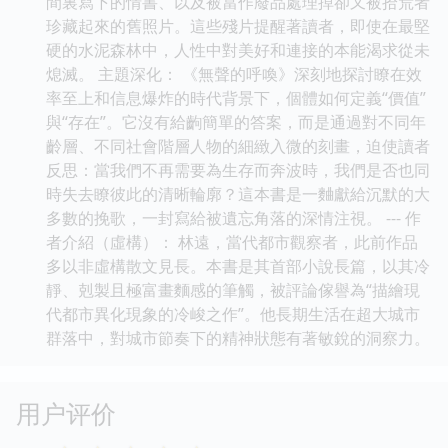
間裏寫下的情書、以及被當作廢品處理掉卻又被拾荒者
珍藏起來的舊照片。這些殘片提醒著讀者，即使在最堅
硬的水泥森林中，人性中對美好和連接的本能渴求從未
熄滅。 主題深化： 《無聲的呼喚》深刻地探討瞭在效
率至上和信息爆炸的時代背景下，個體如何定義“價值”
與“存在”。它沒有給齣簡單的答案，而是通過對不同年
齡層、不同社會階層人物的細緻入微的刻畫，迫使讀者
反思：當我們不再需要為生存而奔波時，我們是否也同
時失去瞭彼此的清晰輪廓？這本書是一麯獻給沉默的大
多數的挽歌，一封寫給被遺忘角落的深情注視。 --- 作
者介紹（虛構）： 林遠，當代都市觀察者，此前作品
多以非虛構散文見長。本書是其首部小說長篇，以其冷
靜、剋製且極富畫麵感的筆觸，被評論傢譽為“描繪現
代都市異化現象的冷峻之作”。他長期生活在超大城市
群落中，對城市節奏下的精神狀態有著敏銳的洞察力。
用户评价