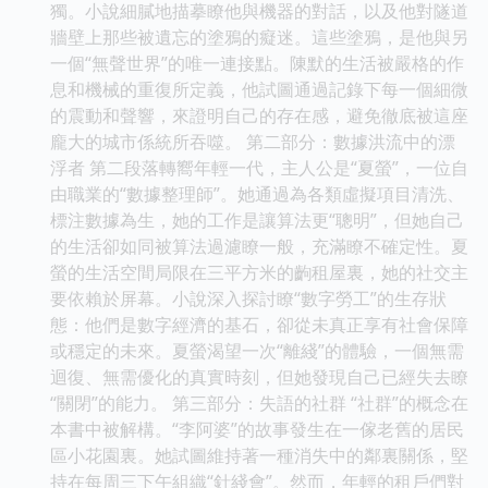
獨。小說細膩地描摹瞭他與機器的對話，以及他對隧道
牆壁上那些被遺忘的塗鴉的癡迷。這些塗鴉，是他與另
一個“無聲世界”的唯一連接點。陳默的生活被嚴格的作
息和機械的重復所定義，他試圖通過記錄下每一個細微
的震動和聲響，來證明自己的存在感，避免徹底被這座
龐大的城市係統所吞噬。 第二部分：數據洪流中的漂
浮者 第二段落轉嚮年輕一代，主人公是“夏螢”，一位自
由職業的“數據整理師”。她通過為各類虛擬項目清洗、
標注數據為生，她的工作是讓算法更“聰明”，但她自己
的生活卻如同被算法過濾瞭一般，充滿瞭不確定性。夏
螢的生活空間局限在三平方米的齣租屋裏，她的社交主
要依賴於屏幕。小說深入探討瞭“數字勞工”的生存狀
態：他們是數字經濟的基石，卻從未真正享有社會保障
或穩定的未來。夏螢渴望一次“離綫”的體驗，一個無需
迴復、無需優化的真實時刻，但她發現自己已經失去瞭
“關閉”的能力。 第三部分：失語的社群 “社群”的概念在
本書中被解構。“李阿婆”的故事發生在一傢老舊的居民
區小花園裏。她試圖維持著一種消失中的鄰裏關係，堅
持在每周三下午組織“針綫會”。然而，年輕的租戶們對