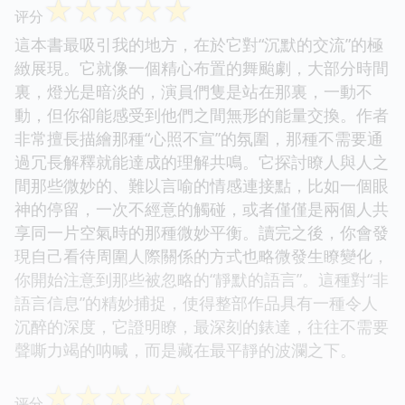
☆
☆
☆
☆
☆
评分
這本書最吸引我的地方，在於它對“沉默的交流”的極
緻展現。它就像一個精心布置的舞颱劇，大部分時間
裏，燈光是暗淡的，演員們隻是站在那裏，一動不
動，但你卻能感受到他們之間無形的能量交換。作者
非常擅長描繪那種“心照不宣”的氛圍，那種不需要通
過冗長解釋就能達成的理解共鳴。它探討瞭人與人之
間那些微妙的、難以言喻的情感連接點，比如一個眼
神的停留，一次不經意的觸碰，或者僅僅是兩個人共
享同一片空氣時的那種微妙平衡。讀完之後，你會發
現自己看待周圍人際關係的方式也略微發生瞭變化，
你開始注意到那些被忽略的“靜默的語言”。這種對“非
語言信息”的精妙捕捉，使得整部作品具有一種令人
沉醉的深度，它證明瞭，最深刻的錶達，往往不需要
聲嘶力竭的呐喊，而是藏在最平靜的波瀾之下。
☆
☆
☆
☆
☆
评分