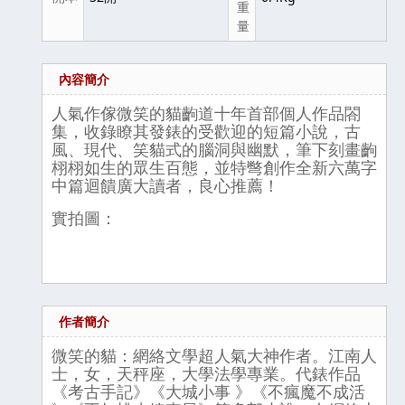
重
量
內容簡介
人氣作傢微笑的貓齣道十年首部個人作品閤
集，收錄瞭其發錶的受歡迎的短篇小說，古
風、現代、笑貓式的腦洞與幽默，筆下刻畫齣
栩栩如生的眾生百態，並特彆創作全新六萬字
中篇迴饋廣大讀者，良心推薦！
實拍圖：
作者簡介
微笑的貓：網絡文學超人氣大神作者。江南人
士，女，天秤座，大學法學專業。代錶作品
《考古手記》《大城小事 》《不瘋魔不成活