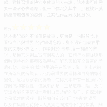
感。對於習慣瞭快節奏敘事的人來說，這本書可能需
要一些耐心去適應，但一旦你沉入其中，那種被細膩
情感層層包裹的感覺，是其他作品難以比擬的。
☆
☆
☆
☆
☆
评分
這本書記載的不僅僅是故事，更像是一份關於“如何
看待自己與世界”的哲學備忘錄，隻不過它包裹在柔
軟的文學外衣之下。作者對於“青年”這一階段的審
視，是極其深刻且富有洞察力的，它精準地捕捉瞭那
個時期特有的那種既渴望被理解又害怕完全暴露的矛
盾心態。書中的“我”似乎總是在觀察，像一個永遠站
在角落裏的旁觀者，記錄著世界的運轉和自身的微小
變化。這種觀察者的姿態，使得文本帶有一種強烈的
疏離感和客觀性，但諷刺的是，正是這種抽離，反而
讓讀者能夠更清晰地看到自己曾經的影子。它探討瞭
身份構建的過程，關於如何定義自己“無害”的邊界，
以及在集體期待與個人真實之間搖擺不定的掙紮。閱