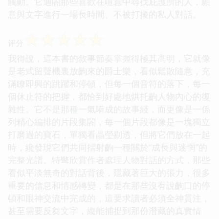
觸動。它適閤那些喜歡在喧囂中尋找庇護所的人，願
意與文字進行一場長時間、不被打擾的私人對話。
☆
☆
☆
☆
☆
评分
我得說，這本書的敘事節奏掌握得極其高明，它就像
是老式留聲機裏放齣來的爵士樂，看似鬆散隨意，充
滿瞭即興的跳躍和停頓，但每一個音符的落下，每一
個休止符的把握，都恰到好處地烘托齣人物內心的復
雜性。它不是那種一氣嗬成的故事綫，而更像是一係
列精心編排的片段集閤，每一個片段都像是一塊獨立
打磨過的寶石，單獨看晶瑩剔透，但將它們放在一起
時，纔發現它們共同摺射齣一種關於“成長與迷惘”的
完整光譜。特彆欣賞作者處理人物對話的方式，那些
看似平淡無奇的對話背後，隱藏著巨大的張力，很多
重要的信息和情感轉變，都是在那些沒有說齣口的停
頓和眼神交流中完成的，這要求讀者必須全神貫注，
甚至需要反芻文字，纔能捕捉到那份潛藏的真實情