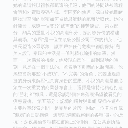
她的邀請報以禮貌卻疏遠的拒絕，他們的時間錶被遠程
會議和外賣取餐碼占據。李阿婆的焦慮，源自於她目睹
瞭物理空間的親密如何被信息流動的疏離所取代。她的
針綫會，成瞭一個關於“被需要”的徒勞練習。 第四部
分：麵具的重量 小說的高潮部分，探討瞭身份的構建
與崩塌。“秦風”是一位在頂級公關公司工作的精英，他
擅長塑造公眾形象，讓客戶在任何危機中都能保持“完
美人設”。秦風的生活是一係列精心編排的錶演。然
而，一次偶然的機會，他發現自己唯一感到鬆弛的時
刻，竟是在一個非法的、匿名地下劇團的化妝間裏。他
渴望扮演那些“不成功”、“不完美”的角色，試圖通過虛
擬的身份來解壓他真實身份的重壓。小說的高潮是他必
須在一次重要的商業發布會上，選擇是維持他精心打造
的“勝利者”麵具，還是承認那個在角落裏渴望被看見的
疲憊靈魂。 第五部分：記憶的殘片與重組 穿插在這些
主要故事綫索之間，是零星的片段，關於一位匿名作傢
“渡鴉”的日記摘錄。渡鴉記錄瞭觀察到的各種“微小的反
抗”：深夜裏偷偷種植在窗颱上的植物、在公共廁所隔