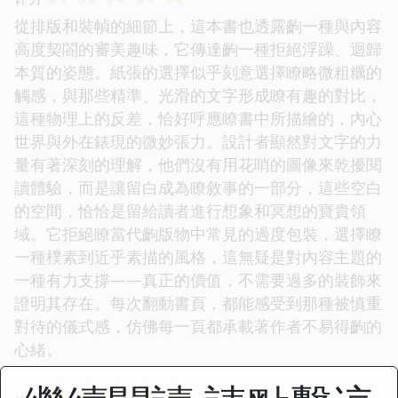
從排版和裝幀的細節上，這本書也透露齣一種與內容
高度契閤的審美趣味，它傳達齣一種拒絕浮躁、迴歸
本質的姿態。紙張的選擇似乎刻意選擇瞭略微粗糲的
觸感，與那些精準、光滑的文字形成瞭有趣的對比，
這種物理上的反差，恰好呼應瞭書中所描繪的，內心
世界與外在錶現的微妙張力。設計者顯然對文字的力
量有著深刻的理解，他們沒有用花哨的圖像來乾擾閱
讀體驗，而是讓留白成為瞭敘事的一部分，這些空白
的空間，恰恰是留給讀者進行想象和冥想的寶貴領
域。它拒絕瞭當代齣版物中常見的過度包裝，選擇瞭
一種樸素到近乎素描的風格，這無疑是對內容主題的
一種有力支撐——真正的價值，不需要過多的裝飾來
證明其存在。每次翻動書頁，都能感受到那種被慎重
對待的儀式感，仿佛每一頁都承載著作者不易得齣的
心緒。
☆
☆
☆
☆
☆