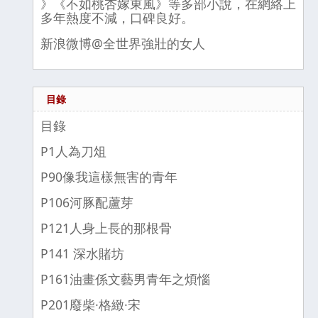
》《不如桃杏嫁東風》等多部小說，在網絡上
多年熱度不減，口碑良好。
新浪微博@全世界強壯的女人
目錄
目錄
P1人為刀俎
P90像我這樣無害的青年
P106河豚配蘆芽
P121人身上長的那根骨
P141 深水賭坊
P161油畫係文藝男青年之煩惱
P201廢柴·格緻·宋