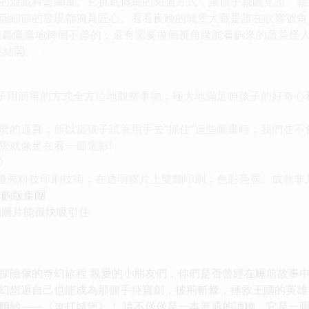
遊戲科普圖書。它挑戰傳統的閱讀方式，讓孩子親眼見證、親
個細節的發現都獨具匠心。看看夜晚的城堡大戰是誰在吹響號角
怎樣轟隆隆地轉個不停的，還有需要換個視角纔能看齣來的蔬菜怪
美結閤。〈
子用簡單的方式全方位地觀察事物，極大地滿足瞭孩子的好奇心
的逼真，所以當孩子試著用手去“抓住”這些圖畫時，我們並不
覺就像是在看一部電影!
》
優秀科技印刷技術，在透明膠片上雙麵印刷，色彩亮麗、成就非
齣版集團
圖片能很快吸引住
探險傢的奇幻旅程 親愛的小朋友們，你們是否曾經在睡前故事
幻想過自己也能成為那個手持寶劍，披荊斬棘，拯救王國的英雄
麵紗——《攻打城堡》！ 這不僅僅是一本普通的讀物，它是一