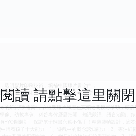
透明膠片印刷技術，填補中國膠片書空白；
閱讀 請點擊這里關
國傢當代藝術基金會少年圖書奬、法國古登堡少年圖書奬、意
。
的紙質“手電筒”，在透明膠片和黑色頁麵之間搜尋移動，顛覆
傢、幼教專傢、科普專傢層層把關，知識嚴謹、語言淺顯、錶
+YO圈裝訂，保證孩子翻書永遠不傷手！精裝裝幀設計，適閤
培養孩子十大能力：1、遊戲中的概念認知能力；2、專注細微