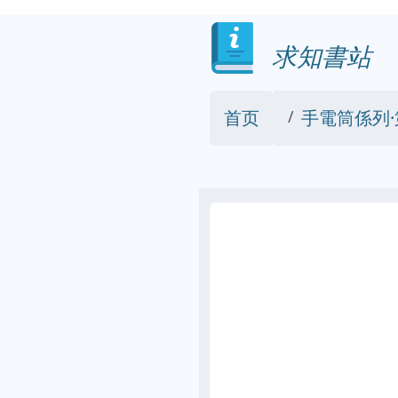
求知書站
首页
手電筒係列·