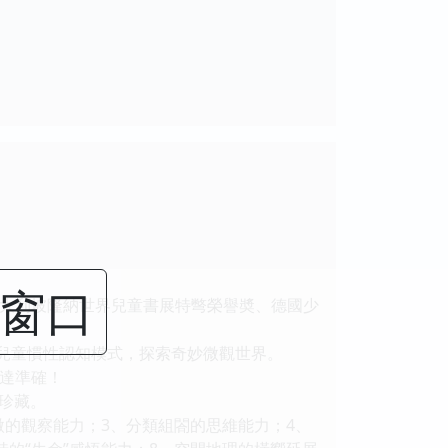
閉窗口
大利坡隆納世界兒童書展特彆榮譽奬、德國少
兒童慣性認知模式，探索奇妙微觀世界。
達準確！
珍藏。
的觀察能力；3、分類組閤的思維能力；4、