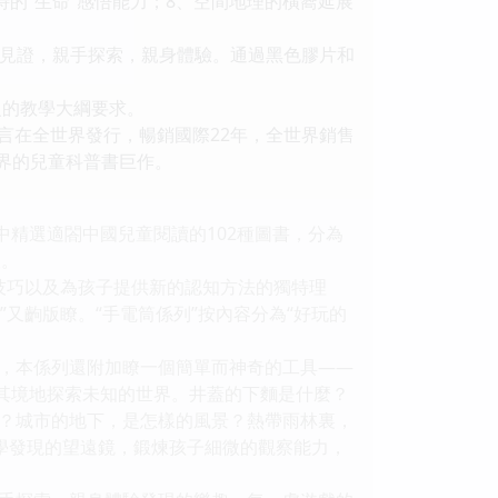
的“生命”感悟能力；8、空間地理的橫嚮延展
見證，親手探索，親身體驗。通過黑色膠片和
級的教學大綱要求。
言在全世界發行，暢銷國際22年，全世界銷售
世界的兒童科普書巨作。
精選適閤中國兒童閱讀的102種圖書，分為
版。
技巧以及為孩子提供新的認知方法的獨特理
又齣版瞭。“手電筒係列”按內容分為“好玩的
，本係列還附加瞭一個簡單而神奇的工具——
臨其境地探索未知的世界。井蓋的下麵是什麼？
？城市的地下，是怎樣的風景？熱帶雨林裏，
學發現的望遠鏡，鍛煉孩子細微的觀察能力，