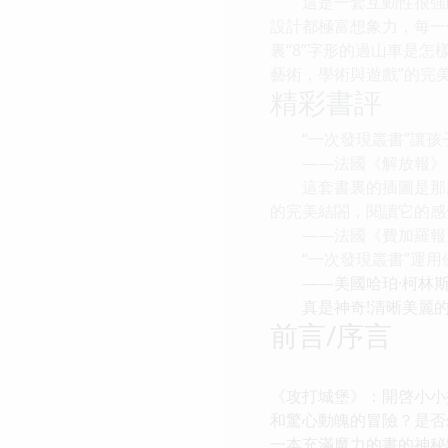
這是一套互動性很強的
設計都極富想象力，每一
裏“8”字形的過山車是
藝術，學術與遊戲”的完
精彩書評
“一次發現叢書”讓孩
——法國《解放報》
這套書裏的插圖是那麼
的完美結閤，閱讀它的感
——法國《費加羅報
“一次發現叢書”運用
——美國哈珀·柯林斯
真是神奇!清晰美麗的
前言/序言
《攻打城堡》：開啓小小
和驚心動魄的冒險？是否
一本充滿魔力的書的神秘