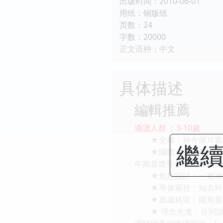
出版时间：2010-06-01
用纸：铜版纸
页数：24
字数：20000
正文语种：中文
具体描述
編輯推薦
適讀人群 ：3-10歲
★全球：神奇膠片書，
繼續
★國際大奬：榮獲法國
年圖書奬等多項國際大奬
★創意設計：一把神奇
★專傢審校：知名科學
★典藏精裝：圓角書頁
★ 理念先進：在閱讀中