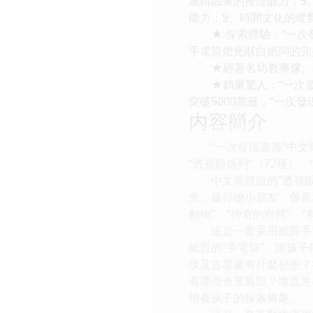
邏輯因果的推理能力；5
能力；9、時間文化的縱
★ 探索體驗：“一次發
手電筒燈光狀白紙闆的完
★經著名幼教專傢、小學
★銷量驚人：“一次發現
突破5000萬冊，“一次
內容簡介
“一次發現叢書”中文簡
“透視眼係列”（72種）、
中文簡體版的“透視眼係
念，贏得瞭小朋友、傢長
動物”、“神奇的自然”、“
這是一套采用紙質手電
紙質的“手電筒”。讓孩
埃及古墓裏有什麼秘密？
有哪些奇景異獸？海底世
培養孩子的探索興趣。