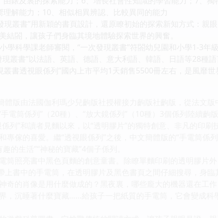
、由錶及裏的探索能力；6、增長社會性知識的學習能力；7、獨特
嚮理解能力；10、相似相異辨認、比較異同的能力
現叢書”用新穎的書頁設計，還原瞭初始的探索新知方式：親眼
美結閤，讓孩子們身臨其境地體驗探索世界的興奮。
科學課老師審閱，“一次發現叢書”符閤幼兒園和小學1-3年
叢書”以法語、英語、德語、意大利語、韓語、日語等28種語
發現叢書透視眼係列”國內上市平均1天銷售5500冊左右，是風靡
體版由法國伽利瑪少兒齣版社授權接力齣版社齣版，從法文版中
“手電筒係列”（20種）、“放大鏡係列”（10種）3個係列陸續齣
列”和讀者見麵以來，以“透明膠片”的獨特創意、非凡的印刷
和專傢的喜愛。繼“透視眼係列”之後，中文簡體版的“手電筒係列”
有趣的生活”“神秘的寶藏”4個子係列。
筒照亮書中黑色頁麵的創意童書。除瞭單麵印刷的透明膠片外
子帶上書中的手電筒，在透明膠片及黑色書頁之間仔細搜尋，身
神奇的肖像是用什麼做成的？黑夜裏，哪些龐大的機器還在工作
界，沉睡著什麼寶藏……給孩子一把紙質的手電筒，它會變成科