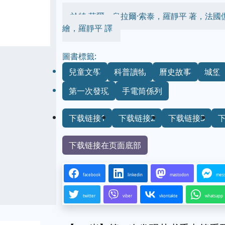
於特·菲爾，烏拉爾·索泰，羅靜平 著，法國伽
繪，羅靜平 譯
圖書標籤:
兒童文學
科普讀物
曆史故事
城堡
第一次發現
手電筒係列
下载链接1
下载链接2
下载链接3
下载链接在页面底部
facebook
linkedin
mastodon
mes
twitter
viber
vkontakte
whatsapp