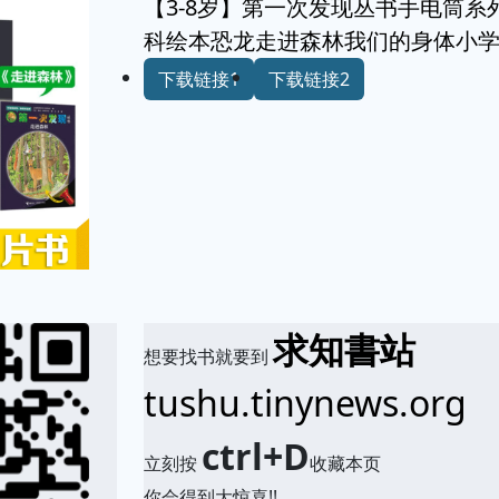
【3-8岁】第一次发现丛书手电筒系
科绘本恐龙走进森林我们的身体小
下载链接1
下载链接2
求知書站
想要找书就要到
tushu.tinynews.org
ctrl+D
立刻按
收藏本页
你会得到大惊喜!!