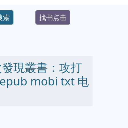
搜索
找书点击
次發現叢書：攻打
epub mobi txt 电