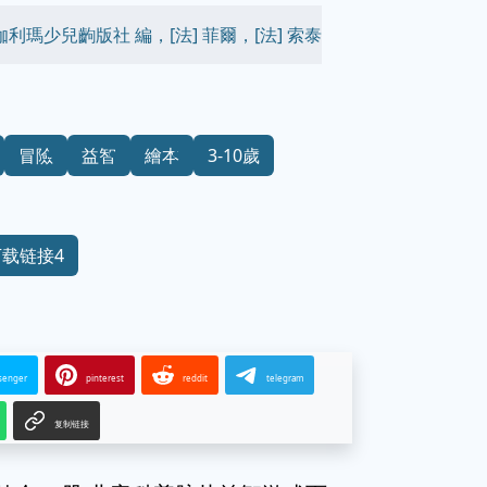
利瑪少兒齣版社 編，[法] 菲爾，[法] 索泰
冒險
益智
繪本
3-10歲
下载链接4
senger
pinterest
reddit
telegram
复制链接