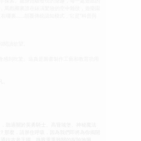
手探索、親身體驗發現的樂趣，每一處遊戲的
，馬戲團裏誰在錶演驚險的空中雜技，遊樂園
人在哪裏……顛覆傳統認知模式，它是“科普與
和閱讀欲望。
會感到吃驚。這真是圖書製作工藝和教育功用
凡。
中，聽過關於英勇騎士、高聳城堡、神秘魔法
？那麼，請屏住呼吸，因為我們即將為你揭開
張通往古老王國、挑戰重重難關的探險地圖，