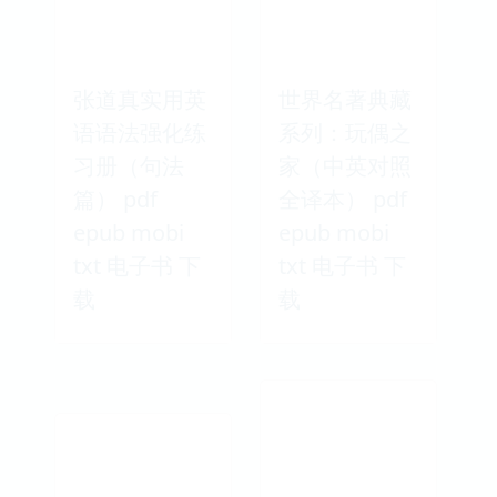
张道真实用英
世界名著典藏
语语法强化练
系列：玩偶之
习册（句法
家（中英对照
篇） pdf
全译本） pdf
epub mobi
epub mobi
txt 电子书 下
txt 电子书 下
载
载