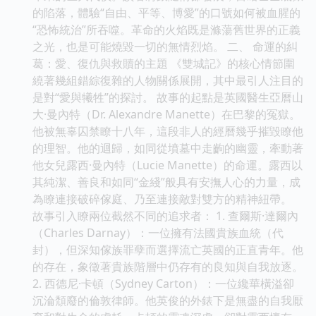
的陷落，體驗“自由、平等、博愛”的口號如何被血腥的
“恐怖統治”所吞噬。革命的火焰既是滌蕩舊世界的正義
之光，也是可能燒毀一切的無情烈焰。 二、 命運的糾
葛：愛、復仇與救贖的主題 《雙城記》的核心情節圍
繞著幾組錯綜復雜的人物關係展開，其中最引人注目的
是對“愛與犧牲”的探討。 故事的起點是英國醫生亞曆山
大·曼內特（Dr. Alexandre Manette）在巴黎的冤獄。
他被無辜囚禁瞭十八年，這段非人的經曆幾乎摧毀瞭他
的理智。他的迴歸，如同從墳墓中走齣的幽靈，牽動著
他女兒露西·曼內特（Lucie Manette）的命運。露西以
其純潔、善良和如同“金綫”般具有安撫人心的力量，成
為瞭連接破碎傢庭、乃至連接敵對雙方的精神紐帶。
故事引入瞭兩位截然不同的追求者： 1. 查爾斯·達爾內
（Charles Darnay）：一位擁有法國貴族血統（代
封），但深知傢族罪孽而選擇流亡英國的正直青年。他
的存在，象徵著貴族階層中仍存有的良知與自我放逐。
2. 西德尼·卡頓（Sydney Carton）：一位纔華橫溢卻
沉淪頹廢的倫敦律師。他英俊的外錶下是無盡的自我厭