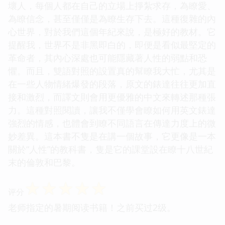
壞人，每個人都在自己的立場上掙紮求存，為瞭愛、
為瞭信念，甚至僅僅是為瞭生存下去。這種復雜的內
心世界，對於我們這個年紀來說，是極好的教材。它
提醒我，世界不是非黑即白的，即便是看似最堅定的
革命者，其內心深處也可能隱藏著人性的弱點和恐
懼。而且，雙語對照的設置真的幫瞭我大忙，尤其是
在一些人物情緒爆發的段落，原文的錶達往往更加直
接和激烈，而譯文則會用更優雅的中文來轉述那種張
力。這種對照閱讀，讓我不僅學會瞭如何用英文錶達
強烈的情感，也體會到瞭不同語言在傳達力度上的微
妙差異。這本書不隻是在講一個故事，它更像是一本
關於“人性”的教科書，隻是它的課堂設在瞭十八世紀
末的倫敦和巴黎。
☆
☆
☆
☆
☆
评分
老师指定的暑期阅读书籍！之前买过2级。