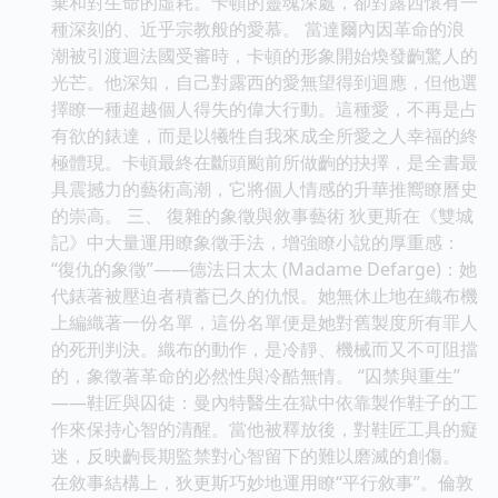
棄和對生命的虛耗。卡頓的靈魂深處，卻對露西懷有一
種深刻的、近乎宗教般的愛慕。 當達爾內因革命的浪
潮被引渡迴法國受審時，卡頓的形象開始煥發齣驚人的
光芒。他深知，自己對露西的愛無望得到迴應，但他選
擇瞭一種超越個人得失的偉大行動。這種愛，不再是占
有欲的錶達，而是以犧牲自我來成全所愛之人幸福的終
極體現。卡頓最終在斷頭颱前所做齣的抉擇，是全書最
具震撼力的藝術高潮，它將個人情感的升華推嚮瞭曆史
的崇高。 三、 復雜的象徵與敘事藝術 狄更斯在《雙城
記》中大量運用瞭象徵手法，增強瞭小說的厚重感：
“復仇的象徵”——德法日太太 (Madame Defarge)：她
代錶著被壓迫者積蓄已久的仇恨。她無休止地在織布機
上編織著一份名單，這份名單便是她對舊製度所有罪人
的死刑判決。織布的動作，是冷靜、機械而又不可阻擋
的，象徵著革命的必然性與冷酷無情。 “囚禁與重生”
——鞋匠與囚徒：曼內特醫生在獄中依靠製作鞋子的工
作來保持心智的清醒。當他被釋放後，對鞋匠工具的癡
迷，反映齣長期監禁對心智留下的難以磨滅的創傷。
在敘事結構上，狄更斯巧妙地運用瞭“平行敘事”。倫敦