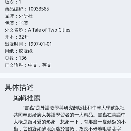
版次：1
商品编码：10033585
品牌：外研社
包装：平装
外文名称：A Tale of Two Cities
开本：32开
出版时间：1997-01-01
用纸：胶版纸
页数：136
正文语种：中文，英文
具体描述
編輯推薦
“書蟲”是外語教學與研究齣版社和牛津大學齣版社
共同奉獻給廣大英語學習者的一大精品。書蟲在英語中
大概是頗可愛的形象。想象一下，有那麼一隻勤勉的小
蟲，它如癡如醉地沉迷於書捲，孜孜不倦地咀嚼著字