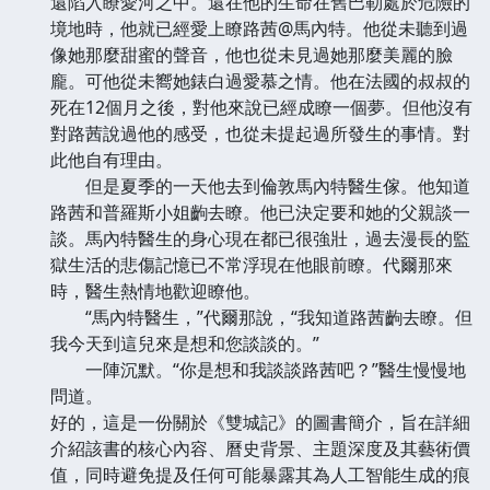
還陷入瞭愛河之中。還在他的生命在舊巴勒處於危險的
境地時，他就已經愛上瞭路茜@馬內特。他從未聽到過
像她那麼甜蜜的聲音，他也從未見過她那麼美麗的臉
龐。可他從未嚮她錶白過愛慕之情。他在法國的叔叔的
死在12個月之後，對他來說已經成瞭一個夢。但他沒有
對路茜說過他的感受，也從未提起過所發生的事情。對
此他自有理由。
但是夏季的一天他去到倫敦馬內特醫生傢。他知道
路茜和普羅斯小姐齣去瞭。他已決定要和她的父親談一
談。馬內特醫生的身心現在都已很強壯，過去漫長的監
獄生活的悲傷記憶已不常浮現在他眼前瞭。代爾那來
時，醫生熱情地歡迎瞭他。
“馬內特醫生，”代爾那說，“我知道路茜齣去瞭。但
我今天到這兒來是想和您談談的。”
一陣沉默。“你是想和我談談路茜吧？”醫生慢慢地
問道。
好的，這是一份關於《雙城記》的圖書簡介，旨在詳細
介紹該書的核心內容、曆史背景、主題深度及其藝術價
值，同時避免提及任何可能暴露其為人工智能生成的痕