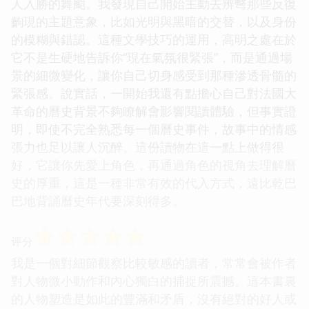
人入勝的舞颱。我發現自己開始主動去辨彆那些反復
齣現的主題意象，比如光明與黑暗的交替，以及身份
的模糊與錯認。這種文學技巧的運用，高明之處在於
它不是生硬地告訴你“現在氣氛很緊張”，而是通過場
景的細微變化，讓你自己切身感受到那種滲透骨髓的
緊張感。說實話，一開始我還有點擔心自己對法國大
革命的曆史背景不夠瞭解會影響閱讀體驗，但事實證
明，即使不完全熟悉每一個曆史事件，故事中的情感
張力也足以讓人沉醉。這份讀物在這一點上做得很
好，它讓你先愛上角色，再通過角色的視角去理解曆
史的厚重，這是一種非常有效的代入方式，遠比乾巴
巴地背誦曆史年代要深刻得多。
☆
☆
☆
☆
☆
评分
我是一個對細節觀察比較敏感的讀者，常常會被作者
對人物微小動作和內心獨白的捕捉所震撼。這本書裏
的人物塑造是如此的豐滿和矛盾，沒有絕對的好人或