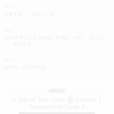
☆
☆
☆
☆
☆
评分
质量不错，一次买了三本。
☆
☆
☆
☆
☆
评分
书虫·牛津英汉双语读物：双城记（4级）（适合高
一、高二年级）
☆
☆
☆
☆
☆
评分
货很好，就是有点贵。
相關視頻
A Tale of Two Cities 📕 Classics |
Bookworms Stage 4