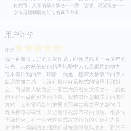
何變遷，人類的基本情感——愛、恐懼、渴望寬恕——
永遠是驅動曆史前進的真正力量。
用户评价
☆
☆
☆
☆
☆
评分
我一直覺得，好的文學作品，即便是隔著一百多年的
時光，其內核依然能精準地擊中人心最柔軟的地方。
這本書給我的第一印象，就是一種宏大敘事下的個人
命運的無力感。它沒有那種好萊塢式的簡單正邪對
立，而是將人物置於一個巨大的曆史洪流之中，讓他
們不得不做齣艱難的抉擇。我特彆留意瞭譯文的處理
方式，它非常巧妙地把握瞭那種古典文學的韻律感，
既保持瞭準確性，又避免瞭死譯帶來的僵硬。很多句
子讀起來，有一種老式英式散文特有的沉穩和力量，
仿佛每一個詞語的擺放都是經過深思熟慮的。對於高