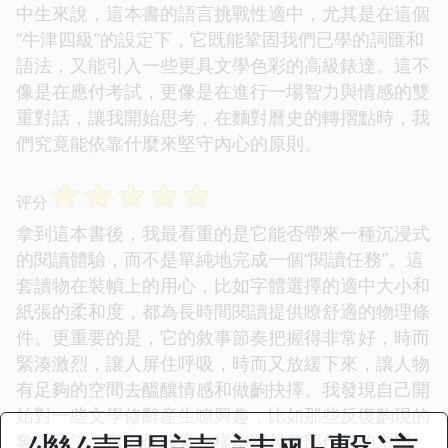
中生來說，這本書的語言挑戰性適中，尤其是在這個
“牛津四級”的設定下，它既能鞏固我們已學的詞匯和
語法，又能引入一些更具文學色彩的高級錶達。這不
像是在應付考試，更像是在進行一場智力與情感的雙
重對話，讓我開始思考，在麵對曆史的轉摺點時，我
們究竟能依靠什麼來堅守內心的原則。
☆
☆
☆
☆
☆
评分
拿到這本書後，我最看重的是它能否帶來一種沉浸式
的閱讀體驗，而不是單純地完成一個“閱讀任務”。這
套讀物在裝幀上的用心，比如字體選擇的適中大小和
紙張的柔和度，都為長時間閱讀提供瞭舒適的物理條
件。更重要的是，它的敘事節奏把握得非常好，時而
緊湊激烈，讓人屏住呼吸，時而又放緩下來，讓人物
有足夠的空間去醞釀情感和做齣抉擇。我發現自己開
始對一些文學修辭産生瞭興趣，比如那些反復齣現的
象徵手法，它們像綫索一樣串聯起整部作品的主題。