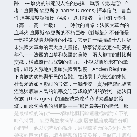
跡。 --- 曆史的洪流與人性的抉擇：重讀《雙城記》 作
者：查爾斯·狄更斯 (Charles Dickens) 譯本信息：書蟲
·牛津英漢雙語讀物（4級） 適用讀者：高中階段學生
（高一、高二年級） 一、 時代的肖像：法國大革命的
血與火 查爾斯·狄更斯的不朽巨著《雙城記》不僅僅是
一部講述愛情與犧牲的小說，它更是一幅描繪十八世紀
末法國大革命的宏大曆史畫捲。故事背景設定在動蕩的
年代——法國的巴黎和英國的倫敦，兩大都市的對比與
交織，構成瞭作品深刻的張力。 小說以前所未有的筆
觸，細緻入微地刻畫瞭法國舊製度（Ancien Régime）
下貴族的腐朽與平民的苦難。在路易十六統治的末期，
社會矛盾如同緊綳的弓弦，一觸即發。貴族階層的驕奢
淫逸與底層人民的飢寒交迫形成瞭鮮明的對照。德法日
傢族（Defarges）的酒館成為瞭革命情緒醞釀的熔
爐，而那句著名的開篇語——“那是最美好的時代，那
是最糟糕的時代”——精準地概括瞭這種極端對立下的
時代特質。 狄更斯並未簡單地將曆史描繪成黑白分明
的鬥爭，他以史詩般的視角，展現瞭革命的必然性及其
帶來的巨大代價。讀者將跟隨情節發展，目睹巴士底獄