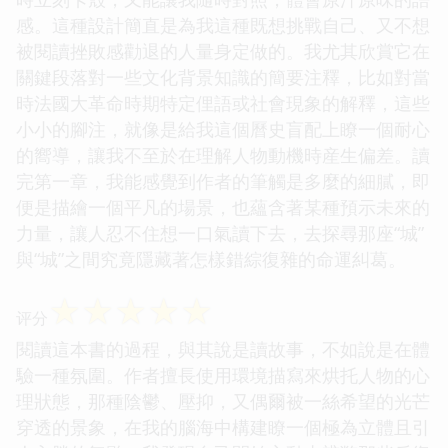
感。這種設計簡直是為我這種既想挑戰自己、又不想
被閱讀挫敗感勸退的人量身定做的。我尤其欣賞它在
關鍵段落對一些文化背景知識的簡要注釋，比如對當
時法國大革命時期特定俚語或社會現象的解釋，這些
小小的腳注，就像是給我這個曆史盲配上瞭一個耐心
的嚮導，讓我不至於在理解人物動機時産生偏差。讀
完第一章，我能感覺到作者的筆觸是多麼的細膩，即
便是描繪一個平凡的場景，也蘊含著某種預示未來的
力量，讓人忍不住想一口氣讀下去，去探尋那座“城”
與“城”之間究竟隱藏著怎樣錯綜復雜的命運糾葛。
☆
☆
☆
☆
☆
评分
閱讀這本書的過程，與其說是讀故事，不如說是在體
驗一種氛圍。作者擅長使用環境描寫來烘托人物的心
理狀態，那種陰鬱、壓抑，又偶爾被一絲希望的光芒
穿透的景象，在我的腦海中構建瞭一個極為立體且引