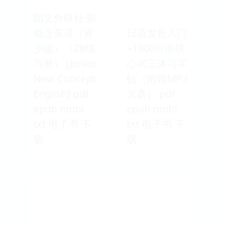
朗文外研社·新
概念英语（青
日语发音入门
少版）（2B练
+1000日语核
习册） [Junior
心词三体习字
New Concept
帖（附赠MP3
English] pdf
光盘） pdf
epub mobi
epub mobi
txt 电子书 下
txt 电子书 下
载
载