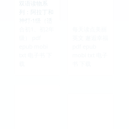
双语读物系
列：阿拉丁和
神灯·1级（适
合初1、初2年
每天读点美丽
级） pdf
英文 邂逅幸福
epub mobi
pdf epub
txt 电子书 下
mobi txt 电子
载
书 下载