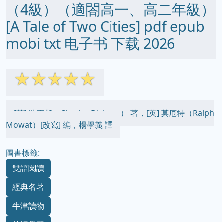
（4級）（適閤高一、高二年級）
[A Tale of Two Cities] pdf epub
mobi txt 电子书 下载 2026
☆
☆
☆
☆
☆
[英] 狄更斯（Charles Dickens） 著，[英] 莫厄特（Ralph
Mowat）[改寫] 編，楊學義 譯
圖書標籤:
雙語閱讀
經典名著
牛津讀物