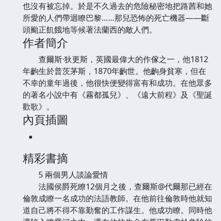
也沒有被忘掉。於是不久過去的危險秘密地把路茜和她
所愛的人們帶迴瞭巴黎……那兒恐怖的死亡機器——斷
頭颱正飢餓地等候著法蘭西的敵人們。
作者簡介
查爾斯·狄更斯，英國最偉大的作傢之一，他1812
年齣生於普茨茅斯，1870年齣世。他齣身貧寒，但在
不幸的童年過後，他很快便變得富有和成功。在他眾多
的著名小說中有《霧都孤兒》、《遠大前程》及《聖誕
歡歌》。
內頁插圖
精彩書摘
5 兩個男人談論愛情
法國侯爵死瞭12個月之後，查爾斯@代爾那已經在
倫敦成瞭一名成功的法語教師。在他前往倫敦時他就知
道自己將不得不靠勤奮的工作謀生。他成功瞭。同時他