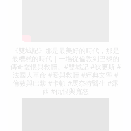
《雙城記》那是最美好的時代，那是
最糟糕的時代｜一場從倫敦到巴黎的
傳奇愛恨與救贖。#雙城記 #狄更斯 #
法國大革命 #愛與救贖 #經典文學 #
倫敦與巴黎 #卡頓 #馬奈特醫生 #露
西 #仇恨與寬恕