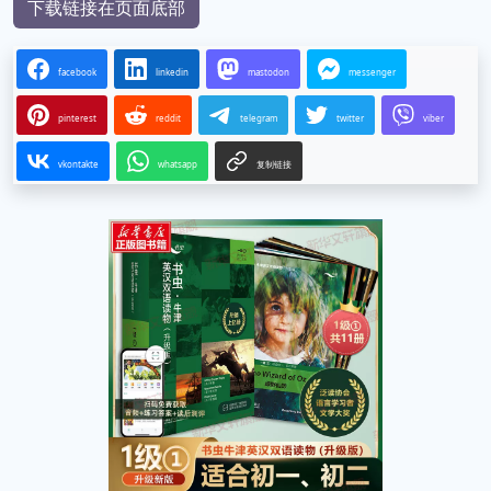
下载链接在页面底部
facebook
linkedin
mastodon
messenger
pinterest
reddit
telegram
twitter
viber
vkontakte
whatsapp
复制链接