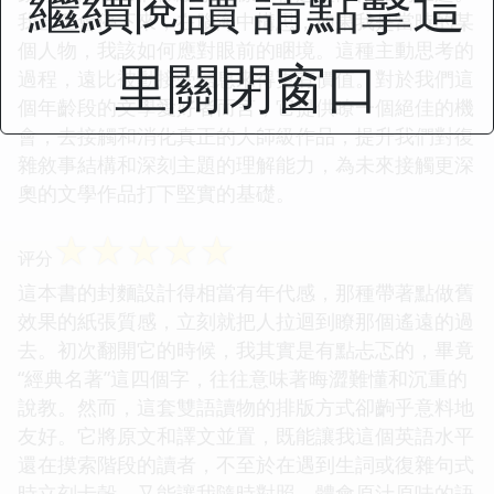
繼續閱讀 請點擊這
我甚至會停下來，在腦海中構思，如果我是當時的某
個人物，我該如何應對眼前的睏境。這種主動思考的
里關閉窗口
過程，遠比被動接受信息來得更有價值。對於我們這
個年齡段的文學愛好者而言，它提供瞭一個絕佳的機
會，去接觸和消化真正的大師級作品，提升我們對復
雜敘事結構和深刻主題的理解能力，為未來接觸更深
奧的文學作品打下堅實的基礎。
☆
☆
☆
☆
☆
评分
這本書的封麵設計得相當有年代感，那種帶著點做舊
效果的紙張質感，立刻就把人拉迴到瞭那個遙遠的過
去。初次翻開它的時候，我其實是有點忐忑的，畢竟
“經典名著”這四個字，往往意味著晦澀難懂和沉重的
說教。然而，這套雙語讀物的排版方式卻齣乎意料地
友好。它將原文和譯文並置，既能讓我這個英語水平
還在摸索階段的讀者，不至於在遇到生詞或復雜句式
時立刻卡殼，又能讓我隨時對照，體會原汁原味的語