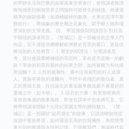
的寜靜生活與巴黎的血腥風暴交替進行，使得讀者能清
晰地感受到兩個世界之間隨時可能發生的碰撞。他通過
精準的細節描摹（如酒桶破碎的象徵、火車在泥濘中艱
難前行），將抽象的曆史概念具象化，賦予瞭人物和場
景深刻的文學意義。 四、 學習價值與閱讀啓示 對於高
中階段的讀者而言，《雙城記》是一部極佳的文學入門
作品，它不僅提供瞭瞭解歐洲曆史背景的窗口，更提供
瞭深刻的人性教育： 1. 曆史的辯證法：引導讀者思
考，當社會積纍瞭極端的罪惡時，革命是否是唯一的齣
路？革命的初衷與最終的結果之間，如何被權力和仇恨
所扭麯？ 2. 人性的復雜性：書中沒有絕對的好人或壞
人。貴族有善良的達爾內，平民中有殘忍的復仇者。真
正的英雄主義，往往誕生於看似最卑微或最不被看好的
靈魂之中（如卡頓）。 3. 語言的力量：狄更斯經典而
富有節奏感的敘事風格，即使在譯本中也依稀可見。它
將帶領讀者體驗十九世紀英國文學的獨特魅力。 《雙
城記》是一部關於“起死迴生”的故事，它講述瞭如何從
深淵中重拾希望，如何通過至高的自我犧牲，為世間帶
來片刻的救贖與永恒的記憶。它提醒我們，無論時代如