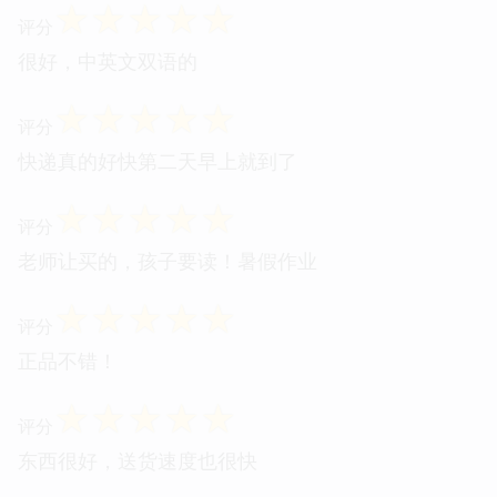
☆
☆
☆
☆
☆
评分
很好，中英文双语的
☆
☆
☆
☆
☆
评分
快递真的好快第二天早上就到了
☆
☆
☆
☆
☆
评分
老师让买的，孩子要读！暑假作业
☆
☆
☆
☆
☆
评分
正品不错！
☆
☆
☆
☆
☆
评分
东西很好，送货速度也很快