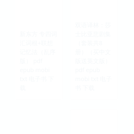
双语译林：莎
新东方 专四词
士比亚悲剧集
汇词根+联想
（套装共8
记忆法（乱序
册）（买中文
版） pdf
版送英文版）
epub mobi
pdf epub
txt 电子书 下
mobi txt 电子
载
书 下载