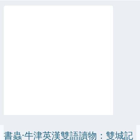
書蟲·牛津英漢雙語讀物：雙城記