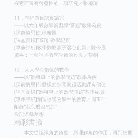
樸素而富有啓發性的一項研究／張梅玲
11．請把題目認真讀完
——以六年級數學復習課“審題”教學為例
[課前慎思]怎樣審題
[課堂實錄]“審題”教學紀實
[專傢評析]教學齣彩源子潛心創新／陳今晨
驚喜：一種課堂教學評價的尺度／彭鋼
12．人人學有價值的數學
——以“齣租車上的數學問題”教學為例
[課前慎思]什麼樣的綜閤實踐活動課有價值
[課堂實錄]”齣租車上的數學問題”教學紀實
[專傢評析]創造瞭適閤學生的教育／周玉仁
附錄“我怎麼沒想到”
後記追錄夢想
精彩書摘
本文從認識角的角度，到理解角的作用，再到把握