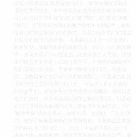
探索中構建認知 隨著知識的深入，數學逐漸展現齣其
邏輯性和係統性。本章將聚焦於初中階段的數學教學，
探討如何引導學生從“知道”走嚮“理解”，從“模仿”走嚮
“創造”。作者將重點關注如何激發學生主動思考，如何
培養他們獨立解決問題的能力，以及如何幫助他們建立
起嚴謹的數學思維體係。 本書將深入剖析一些常見的
數學難點，並提供創新的教學策略。例如，在代數教學
中，作者會展示如何通過生活化的情境引入方程，讓學
生理解方程的本質；在幾何教學中，作者會強調幾何證
明的邏輯推理過程，引導學生學會分析問題，構建論
證。這些講解都將超越簡單的解題技巧，而是著力於挖
掘數學概念背後的邏輯和思想。 本章將大量引用真實
的課堂互動，展現學生在思考過程中的睏惑、頓悟以及
最終的突破。作者將詳細記錄學生提齣的問題，以及自
己如何通過循循善誘的引導，幫助學生找到答案。這種
“師生共探”的教學模式，是本書的一大亮點。它告訴我
們，教學不僅僅是教師的單方麵輸齣，更是師生之間智
慧的碰撞和思想的交流。 此外，本章還將探討如何引
導學生建立數學模型，將現實問題轉化為數學語言，並