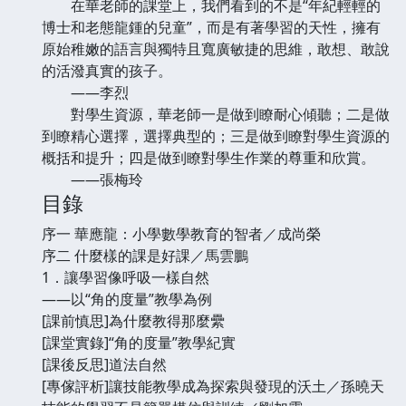
在華老師的課堂上，我們看到的不是“年紀輕輕的
博士和老態龍鍾的兒童”，而是有著學習的天性，擁有
原始稚嫩的語言與獨特且寬廣敏捷的思維，敢想、敢說
的活潑真實的孩子。
——李烈
對學生資源，華老師一是做到瞭耐心傾聽；二是做
到瞭精心選擇，選擇典型的；三是做到瞭對學生資源的
概括和提升；四是做到瞭對學生作業的尊重和欣賞。
——張梅玲
目錄
序一 華應龍：小學數學教育的智者／成尚榮
序二 什麼樣的課是好課／馬雲鵬
1．讓學習像呼吸一樣自然
——以“角的度量”教學為例
[課前慎思]為什麼教得那麼纍
[課堂實錄]“角的度量”教學紀實
[課後反思]道法自然
[專傢評析]讓技能教學成為探索與發現的沃土／孫曉天