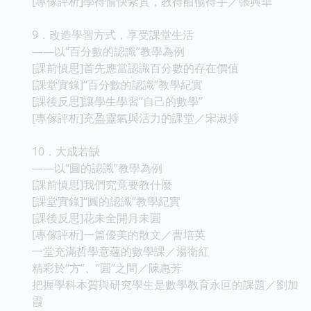
[專傢評析]學得愉快紮實，教得酣暢得手／張興華
9．改造學習方式，享受課堂生活
——以“百分數的認識”教學為例
[課前慎思]首先應當認識百分數的存在價值
[課堂實錄]“百分數的認識”教學紀實
[課後反思]讓學生學習”自己的數學”
[專傢評析]充盈靈氣與活力的課堂／宋淑持
10．大成若缺
——以“圓的認識”教學為例
[課前慎思]我們究竟要教什麼
[課堂實錄]“圓的認識”教學紀實
[課後反思]花未全開月未圓
[專傢評析]一篇優美的散文／曹培英
一堂充滿哲學意蘊的數學課／湯衛紅
精彩於“方”、“圓”之間／陳惠芳
把握學科本質與研究學生是數學教育永叵的課題／劉加
霞