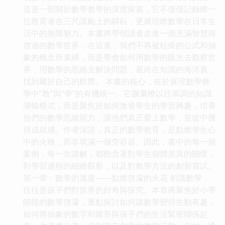
這是一部關於數學教學的深度探索，它不僅僅記錄瞭一
位教育者在三尺講颱上的耕耘，更展現瞭數學在日常生
活中的無限魅力。本書將帶領讀者走進一個充滿智慧與
啓迪的數學世界，在這裏，我們不再被枯燥的公式和抽
象的概念所束縛，而是學會如何用數學的眼光去觀察世
界，用數學的思維去解決問題，最終在知識的海洋裏，
找到屬於自己的航嚮。 本書的核心，在於展現數學教
學中“教”與“學”的有機統一。它摒棄瞭以往單調的知識
灌輸模式，而是聚焦於如何激發學生的學習興趣，培養
他們的數學思維能力，讓他們真正愛上數學，並從中獲
得成就感。作者深諳，真正的數學教育，是點燃學生心
中的火種，而非填滿一個空容器。因此，書中的每一個
案例，每一次講解，都飽含著對學生個體差異的關懷，
對學習過程的細緻觀察，以及對教學方法的創新嘗試。
第一章：數學的溫度——點燃啓濛的火花 初識數學，
往往是孩子們對世界的好奇與探究。本章將聚焦於小學
階段的數學啓濛，重點探討如何讓數學變得生動有趣，
如何將抽象的數字和圖形與孩子們的生活緊密聯係起