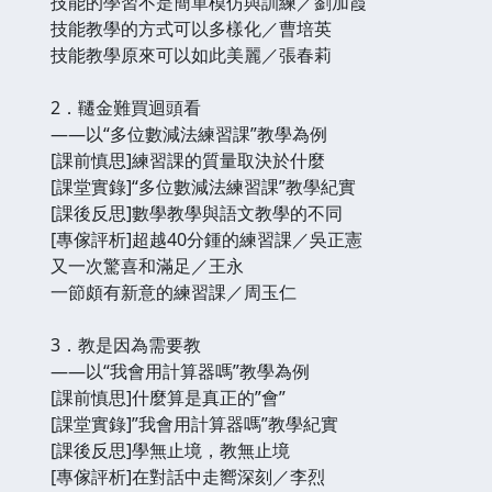
技能的學習不是簡單模仿與訓練／劉加霞
技能教學的方式可以多樣化／曹培英
技能教學原來可以如此美麗／張春莉
2．韆金難買迴頭看
——以“多位數減法練習課”教學為例
[課前慎思]練習課的質量取決於什麼
[課堂實錄]“多位數減法練習課”教學紀實
[課後反思]數學教學與語文教學的不同
[專傢評析]超越40分鍾的練習課／吳正憲
又一次驚喜和滿足／王永
一節頗有新意的練習課／周玉仁
3．教是因為需要教
——以“我會用計算器嗎”教學為例
[課前慎思]什麼算是真正的”會”
[課堂實錄]”我會用計算器嗎”教學紀實
[課後反思]學無止境，教無止境
[專傢評析]在對話中走嚮深刻／李烈