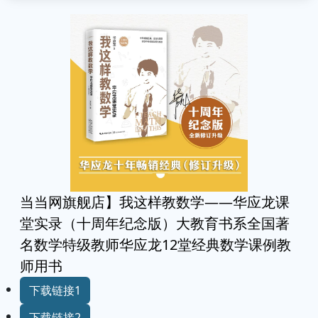
当当网旗舰店】我这样教数学——华应龙课
堂实录（十周年纪念版）大教育书系全国著
名数学特级教师华应龙12堂经典数学课例教
师用书
下载链接1
下载链接2