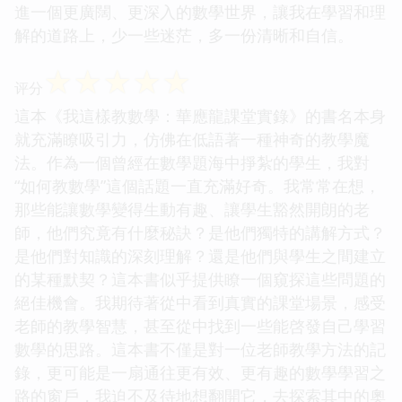
進一個更廣闊、更深入的數學世界，讓我在學習和理
解的道路上，少一些迷茫，多一份清晰和自信。
☆
☆
☆
☆
☆
评分
這本《我這樣教數學：華應龍課堂實錄》的書名本身
就充滿瞭吸引力，仿佛在低語著一種神奇的教學魔
法。作為一個曾經在數學題海中掙紮的學生，我對
“如何教數學”這個話題一直充滿好奇。我常常在想，
那些能讓數學變得生動有趣、讓學生豁然開朗的老
師，他們究竟有什麼秘訣？是他們獨特的講解方式？
是他們對知識的深刻理解？還是他們與學生之間建立
的某種默契？這本書似乎提供瞭一個窺探這些問題的
絕佳機會。我期待著從中看到真實的課堂場景，感受
老師的教學智慧，甚至從中找到一些能啓發自己學習
數學的思路。這本書不僅是對一位老師教學方法的記
錄，更可能是一扇通往更有效、更有趣的數學學習之
路的窗戶，我迫不及待地想翻開它，去探索其中的奧