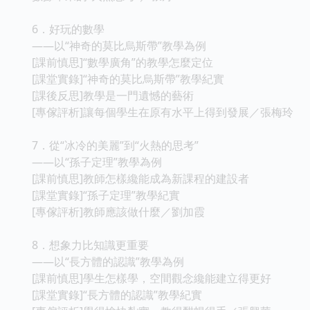
6．好玩的數學
——以“神奇的莫比烏斯帶”教學為例
[課前慎思]“數學廣角”的教學怎麼定位
[課堂實錄]“神奇的莫比烏斯帶”教學紀實
[課後反思]教學是一門遺憾的藝術
[專傢評析]讓每個學生在原有水平上得到發展／張梅玲
7．從“冰冷的美麗”到“火熱的思考”
——以“孫子定理”教學為例
[課前慎思]教師怎樣纔能成為新課程的建設者
[課堂實錄]“孫子定理”教學紀實
[專傢評析]教師應該做什麼／劉加霞
8．想象力比知識更重要
——以“長方體的認識”教學為例
[課前慎思]學生怎樣學，空間觀念纔能建立得更好
[課堂實錄]“長方體的認識”教學紀實