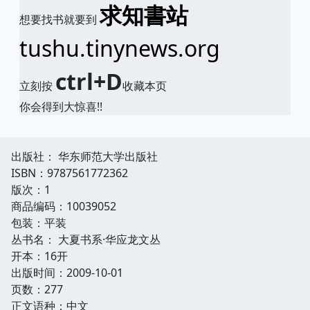
求知書站
想要找书就要到
tushu.tinynews.org
ctrl+D
立刻按
收藏本页
你会得到大惊喜!!
出版社： 华东师范大学出版社
ISBN：9787561772362
版次：1
商品编码：10039052
包装：平装
丛书名： 大夏书系·华应龙文丛
开本：16开
出版时间：2009-10-01
页数：277
正文语种：中文