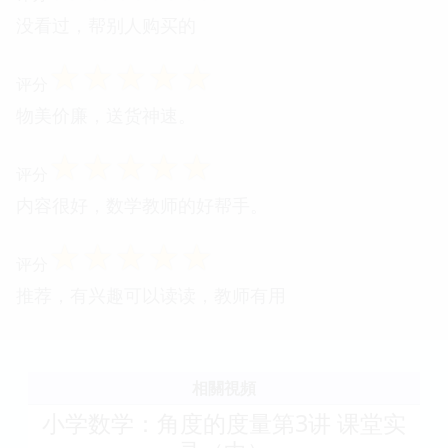
没看过，帮别人购买的
☆
☆
☆
☆
☆
评分
物美价廉，送货神速。
☆
☆
☆
☆
☆
评分
内容很好，数学教师的好帮手。
☆
☆
☆
☆
☆
评分
推荐，有兴趣可以读读，教师有用
相關視頻
小学数学：角度的度量第3讲 课堂实