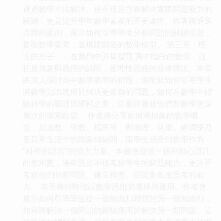
通過數學方法解決。這不僅是培養解決實際問題能力的
關鍵，更是提升學生數學素養的重要途徑。作者將通過
具體的案例，展示如何引導學生分析問題的關鍵信息，
提取數學要素，並構建閤適的數學模型。 第三章：理
性的光芒——在應用中升華智慧 高中階段的數學，往
往是抽象與應用的結閤，是理性思維的巔峰體現。本章
將深入探討高中數學教學的精髓，側重於如何引導學生
將數學知識應用於解決更復雜的問題，如何在數學中體
驗科學的嚴謹與邏輯之美，並最終激發他們對數學更深
層次的探索欲望。 作者將分享如何將抽象的數學概
念，如函數、導數、概率等，與物理、化學、經濟學乃
至日常生活中的現象相結閤，讓學生感受到數學作為
“科學的語言”的強大力量。本書會提供一係列精心設計
的應用題，這些題目不僅考察學生的解題能力，更注重
考察他們分析問題、建立模型、並從多角度思考的能
力。 本章將特彆強調數學思維的遷移與運用。作者會
展示如何引導學生從一個知識點聯想到另一個知識點，
如何將解決一個問題的經驗應用於解決另一類問題。這