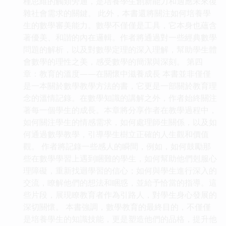
種思維的觸類旁通，是培養學生創新能力和適應未來復
雜社會需求的關鍵。 此外，本書還將關注如何培養學
生的數學審美能力。數學不僅僅是工具，它本身也蘊含
著優美、和諧的內在邏輯。作者將通過對一些經典數學
問題的解析，以及對數學定理的深入理解，幫助學生體
會數學的理性之美，感受數學的簡潔與深刻。 第四
章：教育的溫度——在關懷中滋養成長 本書並非僅僅
是一本關於數學教學方法的書，它更是一部關於教育理
念的溫情記錄。在數學知識的講解之外，作者始終關注
著每一個學生的成長。本章將分享作者在教學過程中，
如何關注學生的情感需求，如何處理師生關係，以及如
何通過數學教學，引導學生樹立正確的人生觀和價值
觀。 作者將記錄一些感人的瞬間，例如，如何鼓勵那
些在數學學習上遇到睏難的學生，如何幫助他們剋服心
理障礙，重新找迴學習的信心；如何與學生進行深入的
交流，瞭解他們的想法和睏惑，並給予恰當的指導。這
些片段，展現瞭教育者作為引路人，對學生身心發展的
深切關懷。 本書強調，數學教育的最終目的，不僅僅
是培養學生的知識技能，更是塑造他們的品格，提升他