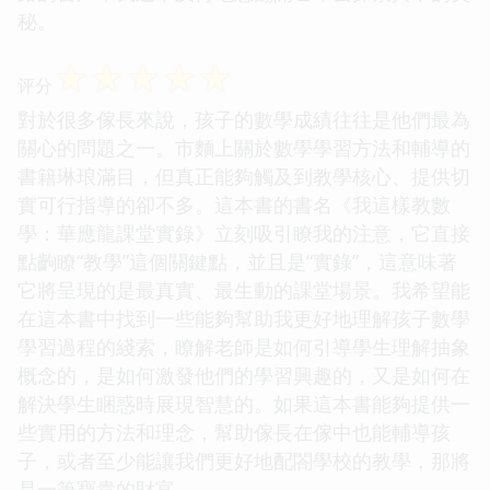
秘。
☆
☆
☆
☆
☆
评分
對於很多傢長來說，孩子的數學成績往往是他們最為
關心的問題之一。市麵上關於數學學習方法和輔導的
書籍琳琅滿目，但真正能夠觸及到教學核心、提供切
實可行指導的卻不多。這本書的書名《我這樣教數
學：華應龍課堂實錄》立刻吸引瞭我的注意，它直接
點齣瞭“教學”這個關鍵點，並且是“實錄”，這意味著
它將呈現的是最真實、最生動的課堂場景。我希望能
在這本書中找到一些能夠幫助我更好地理解孩子數學
學習過程的綫索，瞭解老師是如何引導學生理解抽象
概念的，是如何激發他們的學習興趣的，又是如何在
解決學生睏惑時展現智慧的。如果這本書能夠提供一
些實用的方法和理念，幫助傢長在傢中也能輔導孩
子，或者至少能讓我們更好地配閤學校的教學，那將
是一筆寶貴的財富。