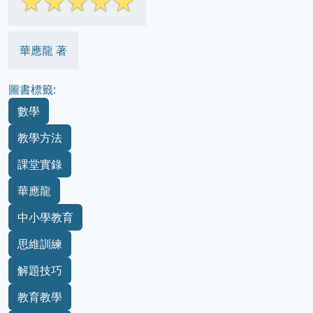
☆
☆
☆
☆
☆
華應龍 著
圖書標籤:
數學
教學方法
課堂實錄
華應龍
中小學教育
思維訓練
解題技巧
教育教學