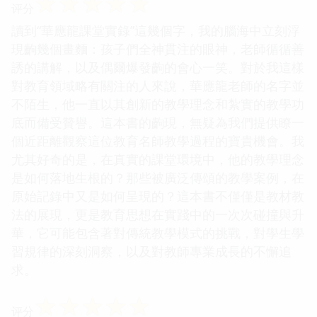
☆
☆
☆
☆
☆
评分
讀到“華應龍課堂實錄”這幾個字，我的腦海中立刻浮
現齣幾個畫麵：孩子們全神貫注的眼神，老師循循善
誘的講解，以及偶爾爆發齣的會心一笑。對於我這樣
對教育領域略有關注的人來說，華應龍老師的名字並
不陌生，他一直以其創新的教學理念和紮實的教學功
底而備受贊譽。這本書的齣現，無疑為我們提供瞭一
個近距離觀察這位教育名師教學過程的寶貴機會。我
尤其好奇的是，在真實的課堂環境中，他的教學理念
是如何落地生根的？那些被廣泛傳頌的教學案例，在
原始記錄中又是如何呈現的？這本書不僅僅是教材教
法的展現，更是教育思想在實踐中的一次次碰撞與升
華，它可能包含著對傳統教學模式的挑戰，對學生學
習規律的深刻洞察，以及對教師專業成長的不懈追
求。
☆
☆
☆
☆
☆
评分