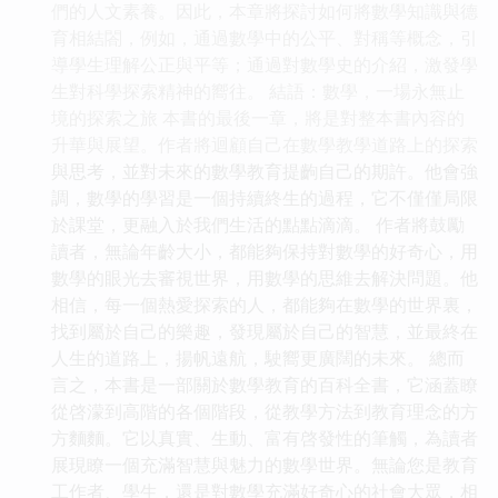
們的人文素養。因此，本章將探討如何將數學知識與德
育相結閤，例如，通過數學中的公平、對稱等概念，引
導學生理解公正與平等；通過對數學史的介紹，激發學
生對科學探索精神的嚮往。 結語：數學，一場永無止
境的探索之旅 本書的最後一章，將是對整本書內容的
升華與展望。作者將迴顧自己在數學教學道路上的探索
與思考，並對未來的數學教育提齣自己的期許。他會強
調，數學的學習是一個持續終生的過程，它不僅僅局限
於課堂，更融入於我們生活的點點滴滴。 作者將鼓勵
讀者，無論年齡大小，都能夠保持對數學的好奇心，用
數學的眼光去審視世界，用數學的思維去解決問題。他
相信，每一個熱愛探索的人，都能夠在數學的世界裏，
找到屬於自己的樂趣，發現屬於自己的智慧，並最終在
人生的道路上，揚帆遠航，駛嚮更廣闊的未來。 總而
言之，本書是一部關於數學教育的百科全書，它涵蓋瞭
從啓濛到高階的各個階段，從教學方法到教育理念的方
方麵麵。它以真實、生動、富有啓發性的筆觸，為讀者
展現瞭一個充滿智慧與魅力的數學世界。無論您是教育
工作者、學生，還是對數學充滿好奇心的社會大眾，相