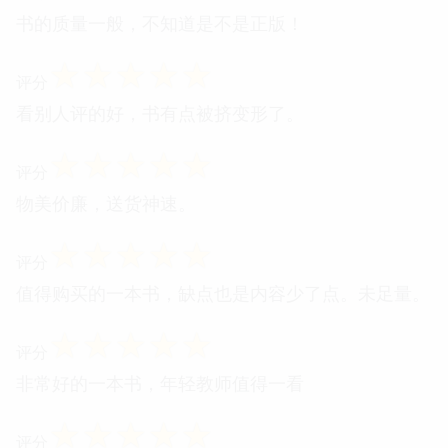
书的质量一般，不知道是不是正版！
☆
☆
☆
☆
☆
评分
看别人评的好，书有点被挤变形了。
☆
☆
☆
☆
☆
评分
物美价廉，送货神速。
☆
☆
☆
☆
☆
评分
值得购买的一本书，缺点也是内容少了点。未足量。
☆
☆
☆
☆
☆
评分
非常好的一本书，年轻教师值得一看
☆
☆
☆
☆
☆
评分