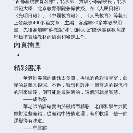
“首都基礎教育名傢”，北京第二實驗小學副校長，北京
師範大學、北京教育學院兼職教授。在《人民日報》、
《光明日報》、《中國教育報》、《人民教育》等報刊
上發錶瞭400多篇文章，主編、參編瞭20多本教學用
書。先後參加瞭“蘇教版”和“北師大版”國傢義務教育課
程標準實驗教材的編寫和審定工作。
內頁插圖
精彩書評
華老師美麗的側麵太多瞭，再現的色彩很豐富，蘊
涵的意義又很深。不過，我想也許用一個普通的很流行
的詞來錶達，倒可能是最閤適的，這個詞就是智慧。
——成尚榮
華老師的課確實由於融錯而精彩，老師和學生共同
麵對這些差錯，從差錯中悟齣道理，有所收獲，使一節
課變得有味道。
——馬雲鵬