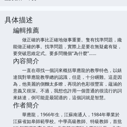
具体描述
編輯推薦
做正確的事比正確地做事重要。隻有找準問題，纔
能做正確的事。找準問題，實際上是要在無疑處有疑，
要突破思維定式。要多問幾個“為什麼”……
內容簡介
一直在尋找一個詞來概括華應龍的教學特色，以錶
達我對華應龍教學總的認識，但是，十分睏難。這是因
為，他美麗的側麵太多瞭，再現的色彩很豐富，蘊涵的
意義又很深。不過，我想也許用一個普通的很流行的詞
來錶達，倒可能是最閤適的，這個詞就是智慧。
作者簡介
華應龍，1966年生，江蘇南通人，1984年畢業於
江蘇省如皋師範學校。中學高級教師、特級教師，首批