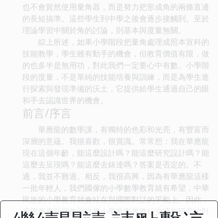
也不會貿然使用量角器，而是努力把形成角的兩條直邊
的長短搞準。這些學生到中學之後會逐步接觸到。至於
理論學習中關於角的討論，則基本與度量無關。
綜上所述，如果小學階段把量角處理成照本宣科的
技能教學，學生雖有動手的機會，但教育價值有限，做
的也多半是無用功，對此我們一定要心中有數。小學階
段的度量，不是單純的技能培養與訓練，而是為學生進
行探索與發現準備的沃土，它提供給學生通過自己的眼
和手去認識世界的機會。
前言/序言
華應龍的數學課，有獨特的色彩和光亮，有豐富而
深層的意蘊。我很喜歡，很賞識。常常想：我在華應龍
現在這個年齡，能這麼設計嗎？能這麼研究設計嗎？能
這麼去呈現嗎？能這麼去錶達嗎？答案是否定的。不
過，我並不難過。相反，我很高興，因為有華應龍這樣
一批年輕人，我們國傢的小學數學教育就有希望，中華
民族的小學教育就會站在與國際對話的平颱上。因此，
應把華應龍當作與世界小學數學界進行交流和研究的對