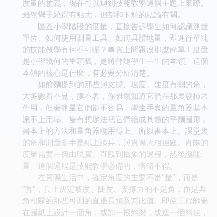
度量的意義，現在可以迴到技能教學這個主題上來瞭。
雖然彎子繞得有點大，但都和下麵的結論有關。
區區小學階段的度量，直接告訴學生如何認識測量
單位、如何使用測量工具、如何具體地量，即進行單純
的技能教學有何不可呢？事實上問題沒那麼簡單！度量
是小學幾何的重頭戲，是將伴隨學生一生的本領。這個
本領的核心是什麼，有必要分析清楚。
如前麵提到的那些與支撐、坡度、陡度有關的角，
大多數看不見，摸不著，你雖然知道它們在那裏發揮著
作用，但要測量它們卻不容易，學生手裏的量角器基本
派不上用場。隻有想辦法把它們繪成具體的平麵圖形，
書本上的方法和量角器纔用得上。所以書本上、課堂裏
的角和測量多半是紙上談兵，與實際大相徑庭。實際的
度量需要一個由現實、直觀到抽象的過程，然後纔能
量。這個過程是技能教學必備的，省略不得。
在實際生活中，確定角度的主要不是“量”，而是
“算”，真正決定坡度、陡度、支撐力的不是角，而是與
角相關的那些可測的直邊長短及其比值。即使工程師要
在圖紙上設計一個角，或加一根斜梁，或造一個斜坡，