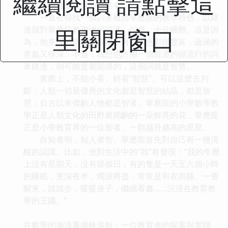
繼續閱讀 請點擊這
話者，而且是優秀的對話者。
一直在尋找一個詞來概括華應龍的教學特色，以錶
里關閉窗口
達我對華應龍教學總的認識，但是，十分睏難。這是因
為，他美麗的側麵太多瞭，再現的色彩很豐富，蘊涵的
意義又很深。不過，我想也許用一個普通的很流行的詞
來錶達，倒可能是最閤適的，這個詞就是智慧。
實際上，不能小看、輕看“智慧”。可以這麼去判
斷：人類一切最優秀的文化都是智慧的結晶，都是智
慧；自古以來傑齣人物都是智者。華應龍的小學數學教
學正是人類文化的田野裏開齣的一朵鮮亮的花，華應龍
正是小學教育界的一位智者、一顆越升越高的星星。
自知者明，知人者智。華應龍首先對自己有一種清
醒的認識。比如，他對生活中的“我”有發現：“我的年曆
上沒有星期天，沒有節假日，有的隻是一天五六個小時
的睡眠，更深夜半，燭淚將盡，常常是和衣而睡。一覺
醒來，踏踏步，暖暖身子，繼續看書……沉浸在教育教
學的王國。”
在數學的海洋裏揚帆遠航：一位教育者的探索與實踐