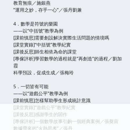
教育無痕／施銀燕
”運用之妙，存乎一心”／張丹劉兼
4．數學是符號的樂園
——以“中括號”教學為例
[課前慎思]需要創設解決實際生活問題的情境嗎
[課堂實錄]“中括號”教學紀實
[課後反思]師生相依為命的課堂
[專傢評析]學習數學的過程就是”再創造”的過程／劉加
霞
科學預設，促成生成／張梅玲
5．一切皆有可能
——以“遊戲公平”教學為例
[課前慎思]怎樣幫助學生形成統計意識
[課堂實錄]“遊戲公平”教學紀實
[課後反思]感謝學生的閤作
[專傢評析]一個數學故事引齣一個經典案例／張奠宙
數據帶來的“火熱思考”／張丹