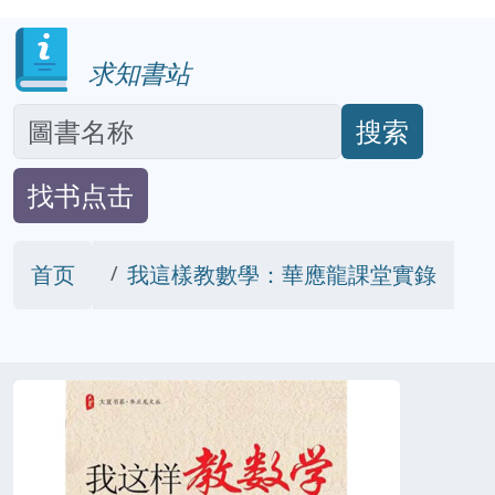
求知書站
搜索
找书点击
首页
我這樣教數學：華應龍課堂實錄