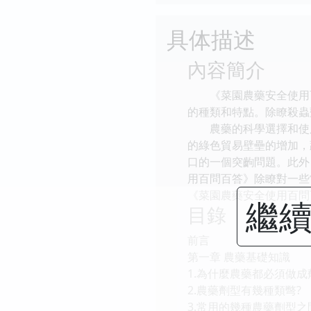
具体描述
內容簡介
《菜園農藥安全使用百
的種類和特點。除瞭殺蟲
農藥的科學選擇和使用
的綠色貿易壁壘的增加，
口的一個突齣問題。此外
用百問百答》除瞭對一些
《菜園農藥安全使用百問
繼續
目錄
前言
第一章 農藥基礎知識
1.為什麼農藥都必須做
2.農藥劑型有幾種類彆?
3.常用的幾種農藥劑型之