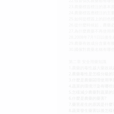
22.假冒僞劣農藥都有哪
23.農藥標簽標注的基本
24.農藥標簽應標注的主
25.如何從標簽上的顔色
26.從什麼時候起，農藥
27.為什麼農藥不再使用
28.2008年7月1日以
29.農藥有效成分含量有
30.國傢對農藥名稱有哪
第二章 安全用藥知識
1.農藥的毒性越大藥效就
2.農藥毒性是怎樣分級的
3.什麼是農藥閤理使用準
4.蔬菜的環境汙染有哪些
5.怎樣減少農藥對蔬菜的
6.什麼是農藥的藥害?
7.藥害産生的原因是什麼
8.蔬菜發生藥害以後怎樣