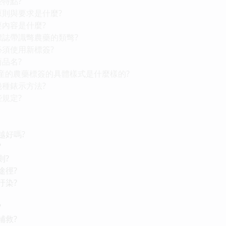
些特點?
原則與要求是什麼?
要內容是什麼?
標誌帶識彆農藥的類彆?
必須使用新標簽?
商品名?
後生産的農藥標簽的具體樣式是什麼樣的?
幾種錶示方法?
些規定?
越好嗎?
?
則?
途徑?
汙染?
?
補救?