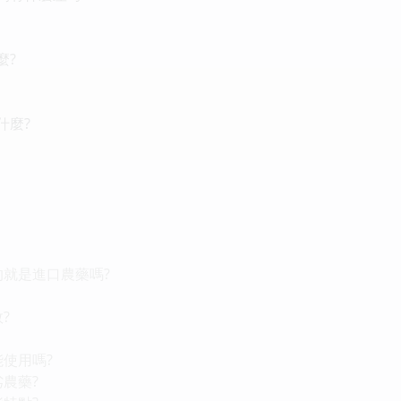
麼?
什麼?
的就是進口農藥嗎?
?
能使用嗎?
劣農藥?