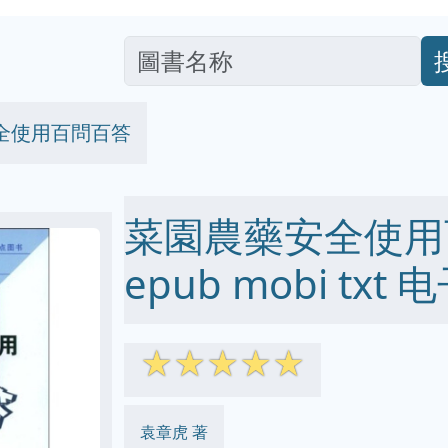
全使用百問百答
菜園農藥安全使用百
epub mobi txt
☆
☆
☆
☆
☆
袁章虎 著