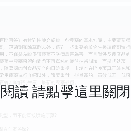
問百答》有針對性地介紹瞭一些農藥的基本知識，主要蔬菜種
劑、殺菌劑和除草劑以外，還對一些重要的植物生長調節劑進行
，不僅是為瞭保護蔬菜不受病蟲害為害，而且還涉及農産品的
蔬菜中農藥殘留的問題不再單純的屬於技術問題，而是代錶著一
，隨著國內對食品安全的日益重視，市場也在呼喚著真正綠色和
常用農藥進行介紹以外，還著重對一些最新的、高效低毒、低殘
百答》瞭解到生産上最新的農藥品種。
閱讀 請點擊這里關
成劑型，而不能直接噴施原藥?
間有什麼差彆?