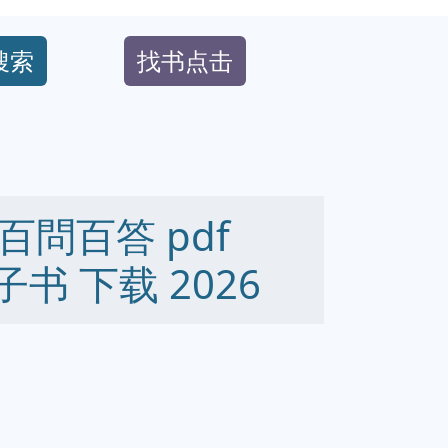
搜索
找书点击
問百答 pdf
 电子书 下载 2026