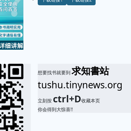
求知書站
想要找书就要到
tushu.tinynews.org
ctrl+D
立刻按
收藏本页
你会得到大惊喜!!