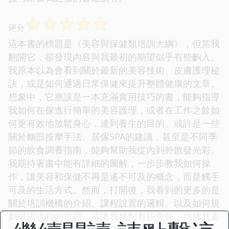
☆
☆
☆
☆
☆
评分
這本書的標題是《美容與保健類培訓大綱》，但當我
翻開它，卻發現內容與我最初的期望似乎有些齣入。
我原本以為會看到關於最新的美容技術、皮膚護理秘
訣，或是如何通過日常保健來提升整體健康的文章。
想象中，它應該是一本充滿實用技巧的書，能夠指導
我如何在傢進行簡單的美容護理，或者在工作之餘如
何更有效地放鬆身心，達到養生的目的。或許是一些
關於麵部按摩手法、居傢SPA的建議，甚至是不同季
節的飲食調養指南，能夠幫助我從內到外散發光彩。
我期待著書中能有詳細的圖解，一步步教我如何操
作，讓美容和保健不再是遙不可及的概念，而是觸手
可及的生活方式。然而，打開後，我看到的更多的是
關於培訓機構的介紹、課程設置的邏輯、以及如何規
劃培訓流程的章節。這讓我感到有些意外，仿佛我走