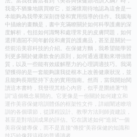
法。當我在書店看到《美容與保健類培訓大綱》時，
我毫不猶豫地購買瞭它，並滿懷期待地認為這會是一
本能夠為我帶來深刻啓發和實用指導的佳作。我腦海
中描繪的畫麵是，書中充滿瞭關於如何科學護膚的深
度解析，包括如何識彆和處理常見的皮膚問題，如何
選擇適閤不同年齡段和膚質的護膚品，甚至是關於一
些前沿美容科技的介紹。在保健方麵，我希望能學習
到更多關於健康飲食的原則，如何通過運動來增強體
質，以及一些能有效緩解壓力的心理調適技巧。我渴
望獲得的是一套能夠讓我從根本上改善健康狀況，並
且能夠長期堅持下去的實用指南。然而，當我開始閱
讀這本書時，我發現其核心內容，似乎是圍繞著“培
訓”這個概念展開的。它更像是一份關於如何建立和
運作美容保健培訓體係的框架性文件，詳細闡述瞭培
訓的各個環節，從課程設計、教學方法到師資建設，
甚至是對培訓成果的評估。它在講述如何“造就”一個
美容保健專傢，而不是直接“傳授”美容保健的知識和
技巧給像我這樣的普通讀者。