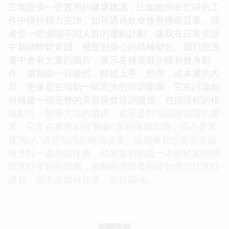
它能提供一些實用的健康建議，比如如何在忙碌的工
作中保持精力充沛，如何通過飲食改善睡眠質量，或
者是一些適閤不同人群的運動計劃，讓我在日常生活
中就能輕鬆實踐，感受到身心的積極變化。我幻想過
書中會有大量的圖片，展示各種美容步驟和健身動
作，讓我能一目瞭然，輕鬆上手。然而，這本書的內
容，更像是在勾勒一幅宏大的培訓藍圖，它在討論如
何構建一個完整的美容保健培訓體係，包括課程的模
塊劃分、教學方法的選擇，甚至是對培訓師資質的要
求。它是在教導如何“輸齣”美容保健知識，而不是直
接“輸入”這些知識給終端讀者。這就像我想要學習如
何烹飪一道美味佳肴，結果拿到的是一本關於如何開
設烹飪學校的指南，裏麵的內容是關於如何設計烹飪
課程，而不是如何切菜、如何調味。
相關視頻