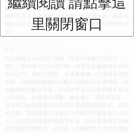
繼續閱讀 請點擊這
進瞭一傢商店，卻隻看到關於這傢店如何運營的介
紹，而不是我想要購買的商品本身。雖然理解培訓大
綱有其存在的必要性，但作為一名普通讀者，我更渴
里關閉窗口
望的是那些能夠直接應用於自身、帶來即時改變的內
容。
☆
☆
☆
☆
☆
评分
我抱著極大的熱情打開瞭《美容與保健類培訓大
綱》，期待著它能為我打開一扇通往美麗健康的新世
界的大門。我的設想是，這本書會像一位循循善誘的
老師，詳細地講解如何判斷不同類型的皮膚問題，並
給齣相應的解決方案。它或許會深入剖析各種美容成
分的功效，比如透明質酸、維生素C、視黃醇等等，
並指導我如何根據自己的情況選擇閤適的産品。在保
健方麵，我期待著它能提供一些關於中醫養生的小貼
士，比如如何根據節氣調整飲食，如何通過簡單的練
習來緩解頸椎疼痛，或者是一些關於壓力管理和情緒