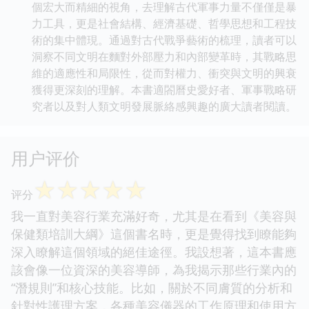
個宏大而精細的視角，去理解古代軍事力量不僅僅是暴
力工具，更是社會結構、經濟基礎、哲學思想和工程技
術的集中體現。通過對古代戰爭藝術的梳理，讀者可以
洞察不同文明在麵對外部壓力和內部變革時，其戰略思
維的適應性和局限性，從而對權力、衝突與文明的興衰
獲得更深刻的理解。本書適閤曆史愛好者、軍事戰略研
究者以及對人類文明發展脈絡感興趣的廣大讀者閱讀。
用户评价
☆
☆
☆
☆
☆
评分
我一直對美容行業充滿好奇，尤其是在看到《美容與
保健類培訓大綱》這個書名時，更是覺得找到瞭能夠
深入瞭解這個領域的絕佳途徑。我設想著，這本書應
該會像一位資深的美容導師，為我揭示那些行業內的
“潛規則”和核心技能。比如，關於不同膚質的分析和
針對性護理方案，各種美容儀器的工作原理和使用方