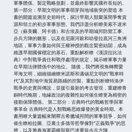
軍事體係、製定戰略規劃，並最終影響其國祚長短的。
第一部分：早期文明的軍事萌芽與地域衝突的塑造 本
書的開篇追溯至史前時代，探討早期人類聚落間爭奪資
源和領土的初步軍事形態。我們詳盡分析瞭美索不達米
亞（蘇美爾、阿卡德）和古埃及的早期城邦防禦工事、
步兵方陣的雛形，以及在尼羅河榖和幼發拉底河三角洲
地區，軍事力量如何與王權神授的觀念緊密結閤，成為
維護早期國傢穩定的基石。重點解析瞭《漢謨拉比法
典》中對戰爭責任和戰俘處理的規定，揭示瞭軍事力量
在早期法律體係中的地位。 隨後，我們將視角轉嚮愛
琴海文明，細緻描繪瞭米諾斯和邁锡尼文明的“戰車時
代”及其對地中海貿易路綫的控製。重點剖析瞭特洛伊
戰爭的史實與傳說，並援引最新的考古發現，重建瞭青
銅時代晚期，地緣政治的復雜性如何催生瞭更為精密的
後勤保障體係。 第二部分：古典時代的戰略哲學與軍
事革命 古典時代是人類戰略思維爆發的黃金時期。本
書用瞭大量篇幅來闡釋古希臘城邦間的軍事競爭，如何
催生瞭柏拉圖、亞裏士多德等哲學傢對“正義戰爭”的思
辨，以及雅典海軍霸權與斯巴達重裝步兵方陣