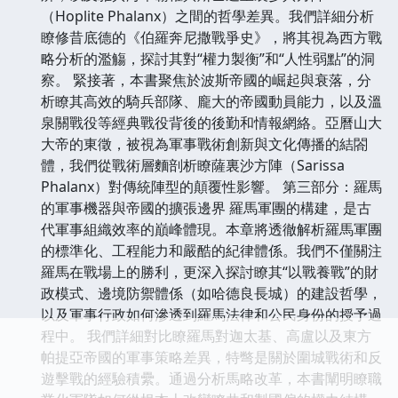
（Hoplite Phalanx）之間的哲學差異。我們詳細分析
瞭修昔底德的《伯羅奔尼撒戰爭史》，將其視為西方戰
略分析的濫觴，探討其對“權力製衡”和“人性弱點”的洞
察。 緊接著，本書聚焦於波斯帝國的崛起與衰落，分
析瞭其高效的騎兵部隊、龐大的帝國動員能力，以及溫
泉關戰役等經典戰役背後的後勤和情報網絡。亞曆山大
大帝的東徵，被視為軍事戰術創新與文化傳播的結閤
體，我們從戰術層麵剖析瞭薩裏沙方陣（Sarissa
Phalanx）對傳統陣型的顛覆性影響。 第三部分：羅馬
的軍事機器與帝國的擴張邊界 羅馬軍團的構建，是古
代軍事組織效率的巔峰體現。本章將透徹解析羅馬軍團
的標準化、工程能力和嚴酷的紀律體係。我們不僅關注
羅馬在戰場上的勝利，更深入探討瞭其“以戰養戰”的財
政模式、邊境防禦體係（如哈德良長城）的建設哲學，
以及軍事行政如何滲透到羅馬法律和公民身份的授予過
程中。 我們詳細對比瞭羅馬對迦太基、高盧以及東方
帕提亞帝國的軍事策略差異，特彆是關於圍城戰術和反
遊擊戰的經驗積纍。通過分析馬略改革，本書闡明瞭職