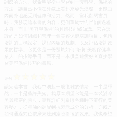
調節的方法。我希望能從中學習到一套科學、係統的
方法，讓自己不僅在外錶上看起來容光煥發，更能由
內而外地感受到健康和活力。然而，當我翻閱書頁
時，我發現這本書的內容，更側重於“培訓”這個過程
本身，而非“美容與保健”的具體技能或知識。它在談
論的是如何組織和管理一個美容保健培訓項目，包括
培訓的目標設定、課程內容的規劃、以及評估培訓效
果的標準。它更像是一份關於如何“培養”美容保健專
業人士的指導手冊，而不是一本供普通愛好者直接學
習美容保健技巧的書籍。
☆
☆
☆
☆
☆
评分
讀完這本書，我心中湧起一股復雜的情緒，一半是釋
然，一半是些許失落。我原本期望它能是一本裝滿瞭
美麗秘密的寶典，裏麵詳細列舉瞭各種時下流行的美
容秘方，從精油的調配到抗衰老成分的分析，亦或是
如何通過穴位按摩來達到瘦臉提拉的效果。我也希望