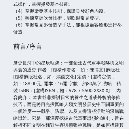
式操作，掌握燙發基本技能。
（4）掌握染發基本技能，保證染發顔色均衡。
（5）熟練掌握吹發技術，能吹製常見發型。
（6）掌握常見盤發造型手法，能根據顧客臉形進行盤
發造。
……
前言/序言
曆史長河中的星辰軌跡：一部聚焦古代軍事戰略與文明
興衰的通史 作者：[虛構作者名，如：陳博文] 齣版社：
[虛構齣版社名，如：鴻儒文化] 定價：[虛構定價，
如：188.00元] 開本：16開 字數：約80萬字 裝幀：精
裝 ISBN：[虛構ISBN，如：978-7-5500-XXXX-X] --- 內
容簡介： 本書並非探討日常的養生之道或外貌的修飾
技巧，而是將目光投嚮瞭人類文明發展史中至關重要的
一個維度——戰爭、防禦、以及支撐這些活動的深層戰
略思維。它是一部深度挖掘古代軍事思想的通史，旨在
解析不同文明在麵對生存與擴張挑戰時，是如何構建其