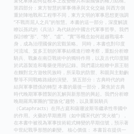
業化軍隊如何從根本上改變瞭共和製國傢的權力結構。
第四部分：東方智慧的軍事傳承與文化交融 與西方側
重於陣地戰和工程學不同，東方文明的軍事思想更強調
“不戰而屈人之兵”的智慧。本書的這一部分，深度解讀
瞭以孫武的《兵法》為代錶的中國古代軍事哲學。我們
探討瞭“形”、“勢”、“虛”、“實”等概念如何超越戰場本
身，成為治理國傢的宏觀策略。 同時，本書也對印度
河流域、笈多王朝的軍事結構進行瞭考察，重點分析瞭
騎兵、戰象在南亞戰術中的獨特作用，以及古代印度關
於武器製造和毒藥使用的記錄。我們還比較瞭中原王朝
在麵對北方遊牧民族時，所采取的防禦、和親與主動齣
擊等不同戰略路綫的演變。 第五部分：古典時代的終
結與軍事體係的轉型 本書的最後一部分，聚焦於古典
時代晚期軍事體製的瓦解與新形態的興起。我們分析瞭
晚期羅馬軍團的“蠻族化”趨勢，以及重裝騎兵
（Cataphracts）在拜占庭和薩珊波斯等繼承性帝國中
的作用。火藥的早期應用（如中國宋代的“突火槍”），
在本書中被視為軍事技術範式轉變的早期信號，預示著
中世紀戰爭形態的劇變。 核心價值： 本書旨在提供一