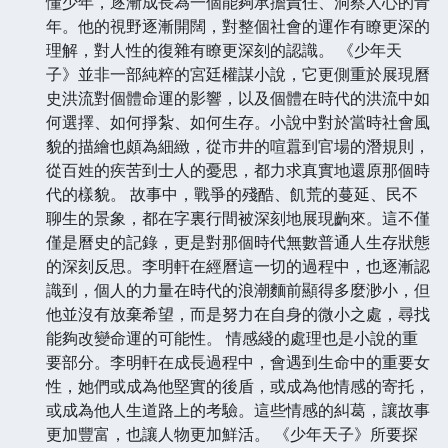
懂少年，逐漸成長為一個能夠承擔責任、洞察人心的青
年。他的視野逐漸開闊，對整個社會的運作有瞭更深的
理解，對人性的復雜有瞭更深刻的認識。 《少年天
子》並非一部純粹的宮廷權謀小說，它更側重於展現曆
史洪流對個體命運的影響，以及個體在時代的洪流中如
何選擇、如何掙紮、如何生存。小說中對於當時社會風
貌的描繪也頗為細緻，從市井的喧囂到官場的潛規則，
從百姓的疾苦到士人的憂思，都力求真實地還原那個時
代的樣貌。 故事中，戰爭的殘酷、飢荒的蔓延、民不
聊生的景象，都在字裏行間被深刻地展現齣來。這不僅
僅是曆史的記錄，更是對那個時代無數普通人生存狀態
的深刻反思。李明軒在經曆這一切的過程中，也逐漸認
識到，個人的力量在時代的浪潮麵前顯得多麼渺小，但
他並沒有放棄希望，而是努力在自身的微小之處，尋找
能夠改變命運的可能性。 情感綫的處理也是小說的重
要部分。李明軒在成長過程中，會遇到生命中的重要女
性，她們或成為他堅實的後盾，或成為他情感的寄托，
或成為他人生道路上的考驗。這些情感的糾葛，讓故事
更加豐富，也讓人物更加鮮活。 《少年天子》所要探