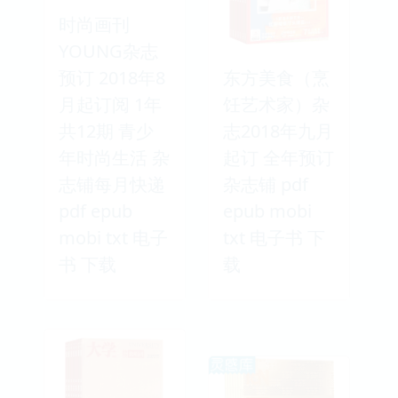
时尚画刊
YOUNG杂志
预订 2018年8
东方美食（烹
月起订阅 1年
饪艺术家）杂
共12期 青少
志2018年九月
年时尚生活 杂
起订 全年预订
志铺每月快递
杂志铺 pdf
pdf epub
epub mobi
mobi txt 电子
txt 电子书 下
书 下载
载