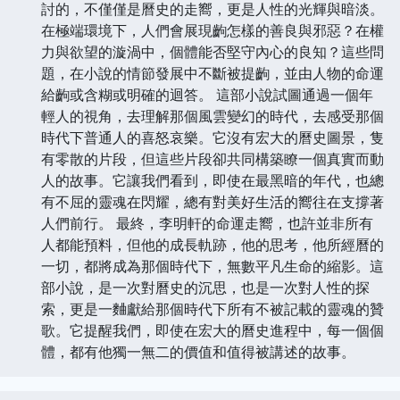
討的，不僅僅是曆史的走嚮，更是人性的光輝與暗淡。
在極端環境下，人們會展現齣怎樣的善良與邪惡？在權
力與欲望的漩渦中，個體能否堅守內心的良知？這些問
題，在小說的情節發展中不斷被提齣，並由人物的命運
給齣或含糊或明確的迴答。 這部小說試圖通過一個年
輕人的視角，去理解那個風雲變幻的時代，去感受那個
時代下普通人的喜怒哀樂。它沒有宏大的曆史圖景，隻
有零散的片段，但這些片段卻共同構築瞭一個真實而動
人的故事。它讓我們看到，即使在最黑暗的年代，也總
有不屈的靈魂在閃耀，總有對美好生活的嚮往在支撐著
人們前行。 最終，李明軒的命運走嚮，也許並非所有
人都能預料，但他的成長軌跡，他的思考，他所經曆的
一切，都將成為那個時代下，無數平凡生命的縮影。這
部小說，是一次對曆史的沉思，也是一次對人性的探
索，更是一麯獻給那個時代下所有不被記載的靈魂的贊
歌。它提醒我們，即使在宏大的曆史進程中，每一個個
體，都有他獨一無二的價值和值得被講述的故事。