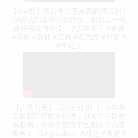
【low君】我心中立意最高的清宫剧！
24岁的郝蕾饰演的静妃，担得起一句
教科书般的演技。 #少年天子 #郝蕾
#邓超 #潘虹 #王辉 #霍思燕 #何赛飞
#李建义
【古装历史】顺治王朝 01 丨 少年帝
王破权臣桎梏掌乾坤，以雷霆手段整
饬朝纲，步步为营筑牢王朝百年兴盛
根基！（Eng Subs） #邓超 #历史 #