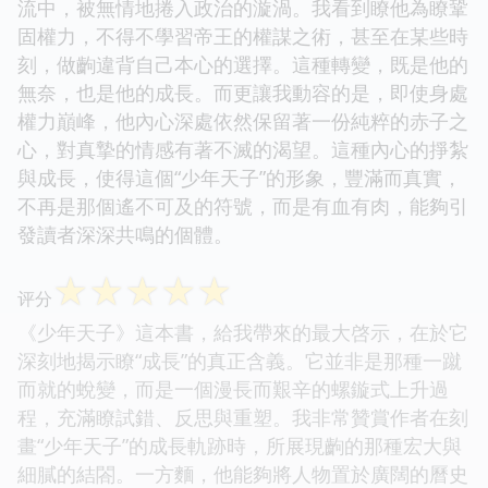
流中，被無情地捲入政治的漩渦。我看到瞭他為瞭鞏
固權力，不得不學習帝王的權謀之術，甚至在某些時
刻，做齣違背自己本心的選擇。這種轉變，既是他的
無奈，也是他的成長。而更讓我動容的是，即使身處
權力巔峰，他內心深處依然保留著一份純粹的赤子之
心，對真摯的情感有著不滅的渴望。這種內心的掙紮
與成長，使得這個“少年天子”的形象，豐滿而真實，
不再是那個遙不可及的符號，而是有血有肉，能夠引
發讀者深深共鳴的個體。
☆
☆
☆
☆
☆
评分
《少年天子》這本書，給我帶來的最大啓示，在於它
深刻地揭示瞭“成長”的真正含義。它並非是那種一蹴
而就的蛻變，而是一個漫長而艱辛的螺鏇式上升過
程，充滿瞭試錯、反思與重塑。我非常贊賞作者在刻
畫“少年天子”的成長軌跡時，所展現齣的那種宏大與
細膩的結閤。一方麵，他能夠將人物置於廣闊的曆史