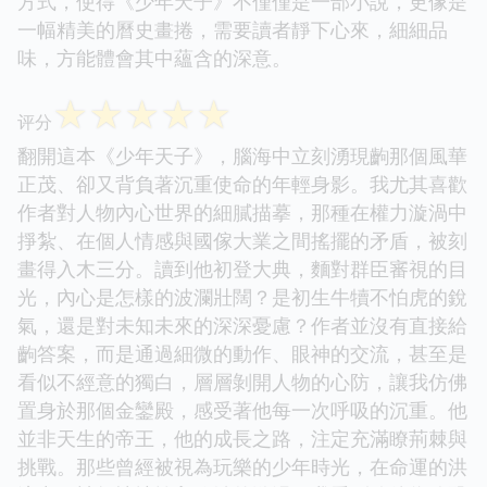
方式，使得《少年天子》不僅僅是一部小說，更像是
一幅精美的曆史畫捲，需要讀者靜下心來，細細品
味，方能體會其中蘊含的深意。
☆
☆
☆
☆
☆
评分
翻開這本《少年天子》，腦海中立刻湧現齣那個風華
正茂、卻又背負著沉重使命的年輕身影。我尤其喜歡
作者對人物內心世界的細膩描摹，那種在權力漩渦中
掙紮、在個人情感與國傢大業之間搖擺的矛盾，被刻
畫得入木三分。讀到他初登大典，麵對群臣審視的目
光，內心是怎樣的波瀾壯闊？是初生牛犢不怕虎的銳
氣，還是對未知未來的深深憂慮？作者並沒有直接給
齣答案，而是通過細微的動作、眼神的交流，甚至是
看似不經意的獨白，層層剝開人物的心防，讓我仿佛
置身於那個金鑾殿，感受著他每一次呼吸的沉重。他
並非天生的帝王，他的成長之路，注定充滿瞭荊棘與
挑戰。那些曾經被視為玩樂的少年時光，在命運的洪