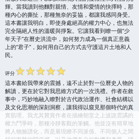
輝。當我讀到他麵對親情、友情和愛情的抉擇時，那
種內心的撕扯，那種無奈的妥協，都讓我感同身受。
這本書讓我明白，即使身處絕高的權力中心，也無法
完全隔絕人性的溫暖與掙紮。它讓我看到瞭一個“少
年天子”在曆史洪流中，如何努力成為一個真正意義
上的“君子”，如何用自己的方式去守護這片土地和人
民。
☆
☆
☆
☆
☆
评分
這本書給我帶來的震撼，遠不止於對一位曆史人物的
解讀，更在於它對我思維方式的一次洗禮。作者在敘
事中，巧妙地融入瞭對於古代政治運作、社會結構以
及文化思潮的深刻洞察，讓我得以窺見那個時代的真
實肌理。我尤其贊賞作者在描繪朝堂之上波詭雲譎的
權力鬥爭時，那種冷靜客觀的筆觸。他並沒有簡單地
將人物臉譜化，而是展現瞭不同派係、不同個人之間