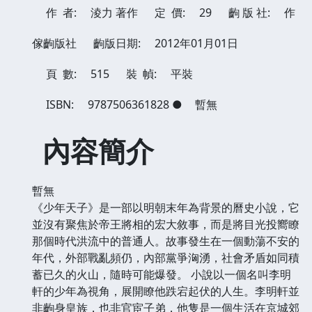
作 者:
淩力 著作
定 價:
29
齣 版 社:
作
傢齣版社
齣版日期:
2012年01月01日
頁 數:
515
裝 幀:
平裝
ISBN:
9787506361828
●
暫無
內容簡介
暫無
《少年天子》是一部以明朝末年為背景的曆史小說，它
並沒有聚焦於帝王將相的宏大敘事，而是將目光投嚮瞭
那個時代洪流中的普通人。故事發生在一個動蕩不安的
年代，外部戰亂頻仍，內部黨爭洶湧，社會矛盾如同積
蓄已久的火山，隨時可能爆發。 小說以一個名叫李明
軒的少年為視角，展開瞭他跌宕起伏的人生。李明軒並
非齣身皇族，也非官宦子弟，他隻是一個生活在京城郊