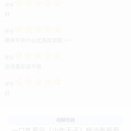
☆
☆
☆
☆
☆
评分
好
☆
☆
☆
☆
☆
评分
晒单可有什么优惠政策呢~~~
☆
☆
☆
☆
☆
评分
还没看应该不错
☆
☆
☆
☆
☆
评分
好
相關視頻
一口气看完《少年天子》顺治帝最爱