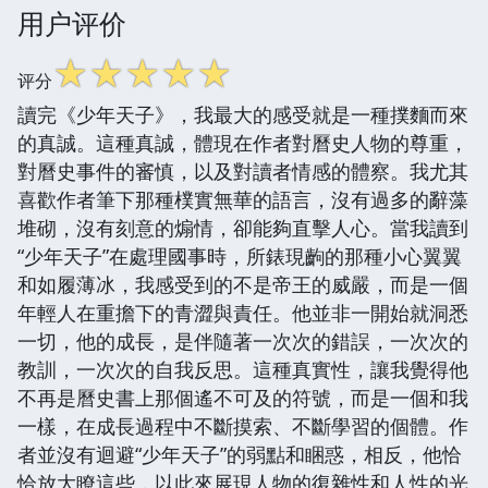
用户评价
☆
☆
☆
☆
☆
评分
讀完《少年天子》，我最大的感受就是一種撲麵而來
的真誠。這種真誠，體現在作者對曆史人物的尊重，
對曆史事件的審慎，以及對讀者情感的體察。我尤其
喜歡作者筆下那種樸實無華的語言，沒有過多的辭藻
堆砌，沒有刻意的煽情，卻能夠直擊人心。當我讀到
“少年天子”在處理國事時，所錶現齣的那種小心翼翼
和如履薄冰，我感受到的不是帝王的威嚴，而是一個
年輕人在重擔下的青澀與責任。他並非一開始就洞悉
一切，他的成長，是伴隨著一次次的錯誤，一次次的
教訓，一次次的自我反思。這種真實性，讓我覺得他
不再是曆史書上那個遙不可及的符號，而是一個和我
一樣，在成長過程中不斷摸索、不斷學習的個體。作
者並沒有迴避“少年天子”的弱點和睏惑，相反，他恰
恰放大瞭這些，以此來展現人物的復雜性和人性的光