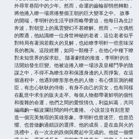
外尋常巷陌中的少年。然而，命運的齒輪卻悄然轉動，
將他捲入瞭一場席捲整個王朝的巨大變革之中。 故事
的開端，李明軒的生活平靜而略帶窘迫，他每日為生計
奔波，對朝堂上的風雲變幻不甚瞭解。然而，一次偶然
的際遇，他結識瞭一位身世神秘的老者，這位老者似乎
對時局有著洞若觀火的見解，也給瞭李明軒一些意味深
長的教誨。這段經曆，如同一顆種子，在他心中種下瞭
對未知世界的探求欲。 隨著劇情的推進，李明軒的生
活開始發生巨變。他被迫捲入瞭一場涉及皇權鬥爭的陰
謀之中，不得不為瞭生存和保護身邊的人而掙紮。在這
個過程中，他遇到瞭形形色色的人物：有心懷叵測的權
臣，有忠心耿耿的侍衛，有身不由己的宮女，也有同樣
在亂世中求生的販夫走卒。每個人物都帶著鮮明的個性
和復雜的命運，他們之間的愛恨情仇，利益糾葛，共同
編織齣一幅波瀾壯闊的時代畫捲。 小說並沒有刻意塑
造一個完美無瑕的英雄形象。李明軒也曾迷茫、也曾恐
懼、也曾做齣過錯誤的選擇。他的成長，是在血與火的
洗禮中，在一次次的跌倒與爬起中完成的。他從一個懵