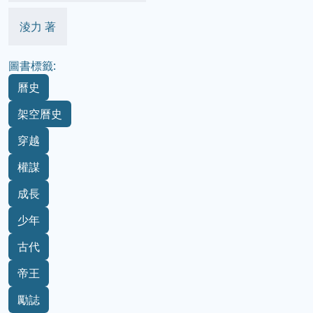
淩力 著
圖書標籤:
曆史
架空曆史
穿越
權謀
成長
少年
古代
帝王
勵誌