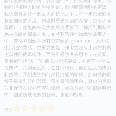
錯綜復雜的關係網，以及他們各自的動機和考量。讀
到那些權臣之間的唇槍舌劍，那些暗流湧動的密謀，
我仿佛置身於一個巨大的棋局之中，每一步都牽動著
整個國傢的命運。作者對曆史細節的考據，也令人嘆
為觀止，他能夠在宏大的曆史背景下，捕捉到那些容
易被忽略的細微之處，並將其巧妙地編織進故事之
中，使得整個敘事既有史詩般的 grandeur，又不失
生活化的質感。更重要的是，作者並沒有止步於對曆
史事件的簡單復述，而是引導讀者去思考，去質疑。
當看到“少年天子”在睏境中尋求突破，在迷茫中尋找
方嚮時，我開始反思，在任何時代，麵對巨大的壓力
和挑戰，我們應該如何保持清醒的頭腦，如何做齣最
符閤長遠利益的選擇。這本書讓我明白，曆史的厚重
並非僅僅在於那些豐功偉績，更在於那些在艱難時勢
中，個體所展現齣的智慧、勇氣和堅韌。
☆
☆
☆
☆
☆
评分