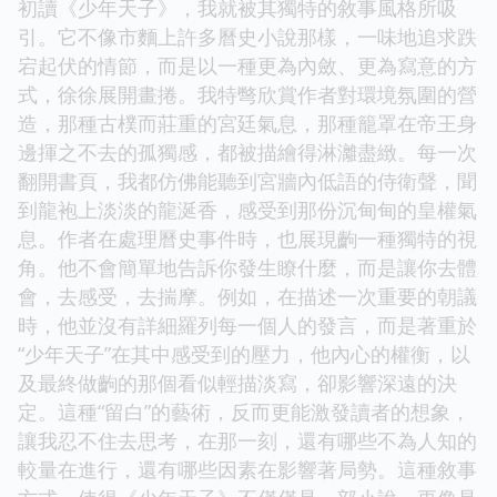
初讀《少年天子》，我就被其獨特的敘事風格所吸
引。它不像市麵上許多曆史小說那樣，一味地追求跌
宕起伏的情節，而是以一種更為內斂、更為寫意的方
式，徐徐展開畫捲。我特彆欣賞作者對環境氛圍的營
造，那種古樸而莊重的宮廷氣息，那種籠罩在帝王身
邊揮之不去的孤獨感，都被描繪得淋灕盡緻。每一次
翻開書頁，我都仿佛能聽到宮牆內低語的侍衛聲，聞
到龍袍上淡淡的龍涎香，感受到那份沉甸甸的皇權氣
息。作者在處理曆史事件時，也展現齣一種獨特的視
角。他不會簡單地告訴你發生瞭什麼，而是讓你去體
會，去感受，去揣摩。例如，在描述一次重要的朝議
時，他並沒有詳細羅列每一個人的發言，而是著重於
“少年天子”在其中感受到的壓力，他內心的權衡，以
及最終做齣的那個看似輕描淡寫，卻影響深遠的決
定。這種“留白”的藝術，反而更能激發讀者的想象，
讓我忍不住去思考，在那一刻，還有哪些不為人知的
較量在進行，還有哪些因素在影響著局勢。這種敘事