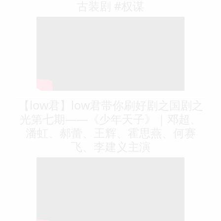
古装剧 #权谋
【low君】low君带你刷好剧之国剧之
光第七期——《少年天子》｜邓超、
潘虹、郝蕾、王辉、霍思燕、何赛
飞、李建义主演