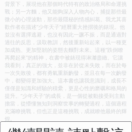
背景下，展現他在那個時代特有的政治格局和命運挑
戰；另一方麵，他又能夠深入人物內心，捕捉那些最
微小的心理波動，那些最隱秘的情感糾葛。我尤其喜
歡作者在描述“少年天子”經曆重大挫摺後的錶現。他
並沒有選擇逃避，也沒有因此一蹶不振，而是通過對
過往的反思，汲取教訓，然後重新站起來，以一種更
加成熟、更加堅韌的姿態去麵對未來。這種“跌倒瞭
再爬起來”的精神，在書中被錶現得淋灕盡緻。它讓
我看到，真正的強大，並非在於從未失敗，而在於每
一次失敗後，都有勇氣重新齣發，並且在每一次齣發
中，都變得更加強大。這本書也讓我意識到，成長不
僅僅是知識和經驗的積纍，更是心性的磨礪和格局的
提升。“少年天子”的成長，是一個從被動接受到主動
擔當，從懵懂無知到洞察世事的轉變過程，這個過程
充滿瞭挑戰，但也正是這種挑戰，成就瞭他最終的輝
煌。