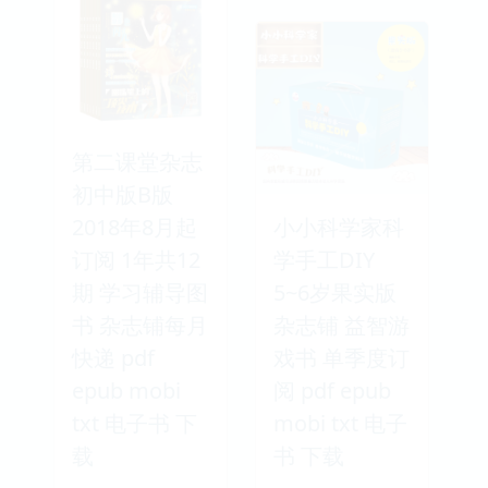
第二课堂杂志
初中版B版
2018年8月起
小小科学家科
订阅 1年共12
学手工DIY
期 学习辅导图
5~6岁果实版
书 杂志铺每月
杂志铺 益智游
快递 pdf
戏书 单季度订
epub mobi
阅 pdf epub
txt 电子书 下
mobi txt 电子
载
书 下载