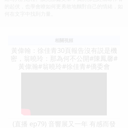
的起伏，也學會瞭如何更勇敢地麵對自己的情緒，如
何在文字中找到力量。
相關視頻
黃偉翰：徐佳青30頁報告沒有説是機
密，翁曉玲：那為何不公開#陳鳳馨#
黃偉瀚#翁曉玲#徐佳青#僑委會
(直播 ep79) 音響展又一年 有感而發