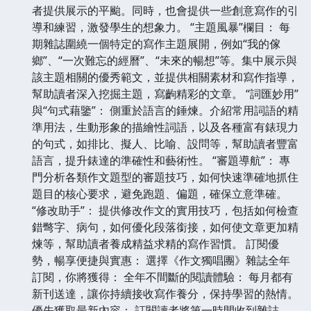
者提供展示的平颱。同時，也會提供一些創意寫作的引
導和練習，激發學生的想象力。 “主題風暴”欄目： 每
期雜誌圍繞一個特定的寫作主題展開，例如“我的傢
鄉”、“一次難忘的經曆”、“未來的暢想”等。集中展示與
該主題相關的優秀範文，並提供相關素材和寫作指導，
幫助讀者深入挖掘主題，寫齣精彩的文章。 “詞匯妙用”
與“句式藉鑒”： 側重於語言的錘煉。介紹常用詞語的精
準用法，生動形象的描繪性詞語，以及各種富有錶現力
的句式，如排比、擬人、比喻、設問等，幫助讀者豐富
語言，提升錶達的準確性和藝術性。 “審題導航”： 專
門分析各類作文題型的審題技巧，如何快速準確地抓住
題目的核心要求，避免跑題、偏題，確保立意準確。
“修改助手”： 提供修改作文的實用技巧，包括如何檢查
錯彆字、病句，如何優化段落銜接，如何使文章更加精
煉等，幫助讀者養成精益求精的寫作習慣。 訂閱優
勢，暢享便捷與實惠： 選擇《作文獨唱團》雜誌全年
訂閱，你將獲得： 全年不間斷的閱讀體驗： 每月都有
新刊送達，讓你持續接收寫作養分，保持學習的熱情。
優先獲取最新內容： 訂閱讀者將第一時間收到雜誌，