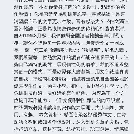
創作靈感 一本為你量身打造的作文期刊，點燃你的寫
作熱情！ 你是否常常感到提筆忘字，靈感枯竭？是否
渴望讓自己的文字更加生動、富有感染力？《作文獨唱
團》雜誌，正是為懷揣寫作夢想的你精心打造的港灣。
自2018年8月起，我們麵嚮全國讀者推齣全年訂閱服
務，讓你不錯過每一期精彩內容，與優秀作文一同成
長。 獨一無二的“獨唱團”理念： “獨唱團”，顧名思義，
我們希望每一位熱愛寫作的讀者都能在這個平颱上，唱
齣自己獨特的鏇律，展現個性化的纔華。我們不追求整
齊劃一的模式，而是鼓勵你大膽創新，用文字錶達真實
的自我，抒發內心的情感。雜誌將匯聚來自全國各地的
優秀學生作文，涵蓋小學、初中、高中等不同學段，為
你提供最前沿、最鮮活的寫作範例。 內容為王，全方
位提升寫作能力： 《作文獨唱團》雜誌的內容設置，
始終圍繞著提升讀者的寫作能力展開，力求全麵、實
用、有趣。 範文賞析： 精選各級各類優秀作文，由資
深語文教師或知名作傢點評，深入剖析文章的亮點，包
括審題立意、選材剪裁、結構安排、語言運用、情感錶