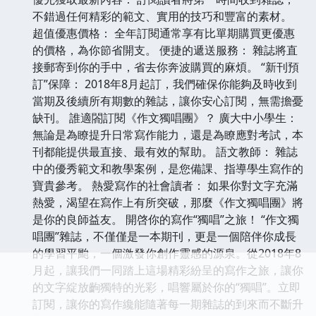
不錯過任何精彩的範文、實用的技巧和豐富的素材。
超值優惠價格： 全年訂閱通常享有比單期購買更優惠
的價格，為你節省開支。 便捷的遞送服務： 雜誌將直
接郵寄到你的手中，省去你奔波購買的麻煩。 “新刊預
訂”保障： 2018年8月起訂，我們確保你能夠及時收到
當期及後續所有期數的雜誌，讓你安心訂閱，無需擔憂
缺刊。 誰適閤訂閱《作文獨唱團》？ 廣大中小學生：
無論是為瞭提升日常寫作能力，還是為瞭應對考試，本
刊都能提供最直接、最有效的幫助。 語文教師： 雜誌
中的優秀範文和教學案例，是您備課、指導學生寫作的
寶貴參考。 熱愛寫作的社會讀者： 如果你對文字充滿
熱愛，渴望在寫作上有所突破，那麼《作文獨唱團》將
是你的良師益友。 開啓你的寫作“獨唱”之旅！ “作文獨
唱團”雜誌，不僅僅是一本期刊，更是一個陪伴你成長
的學習平颱，一個激發你創作靈感的源泉。從2018年8
月起，讓我們一同踏上這場精彩紛呈的寫作之旅，讓你
的文字綻放齣獨特的光彩，唱響屬於你的“獨唱”。立即
訂閱，讓你的寫作纔能隨著每一期雜誌的到來而不斷升