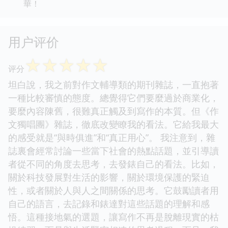
華！
用户评价
☆
☆
☆
☆
☆
评分
坦白說，我之前對作文輔導類的期刊雜誌，一直抱著
一種比較審慎的態度。總覺得它們要麼過於商業化，
要麼內容陳舊，很難真正觸及到寫作的本質。但《作
文獨唱團》雜誌，徹底改變瞭我的看法。它給我最大
的感受就是“與時俱進”和“真正用心”。 我注意到，雜
誌裏會經常討論一些當下社會的熱點話題，並引導讀
者從不同的角度去思考，去發錶自己的看法。比如，
關於科技發展對生活的影響，關於環境保護的緊迫
性，或者關於人與人之間關係的思考。它鼓勵讀者用
自己的語言，去記錄和錶達對這些話題的理解和感
悟。這種接地氣的選題，讓寫作不再是脫離現實的枯