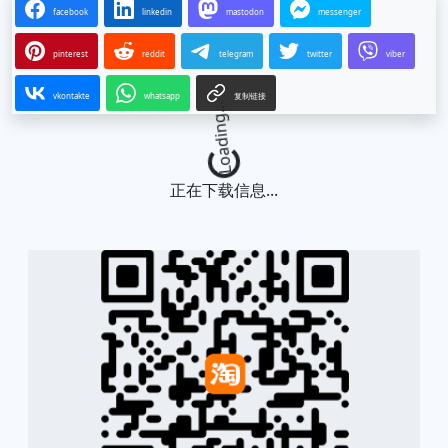
facebook
linkedin
mastodon
messenger
pinterest
reddit
telegram
twitter
viber
vkontakte
whatsapp
复制链接
Loading...
正在下载信息...