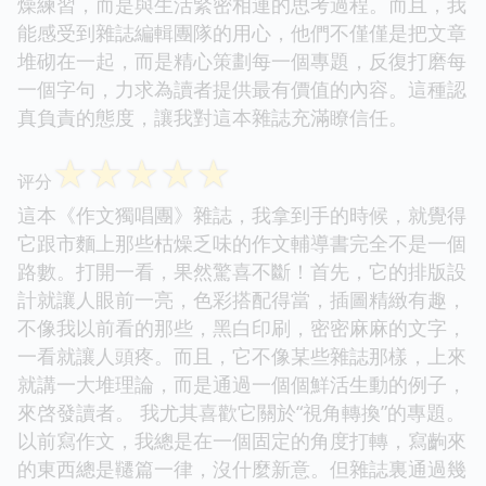
燥練習，而是與生活緊密相連的思考過程。而且，我
能感受到雜誌編輯團隊的用心，他們不僅僅是把文章
堆砌在一起，而是精心策劃每一個專題，反復打磨每
一個字句，力求為讀者提供最有價值的內容。這種認
真負責的態度，讓我對這本雜誌充滿瞭信任。
☆
☆
☆
☆
☆
评分
這本《作文獨唱團》雜誌，我拿到手的時候，就覺得
它跟市麵上那些枯燥乏味的作文輔導書完全不是一個
路數。打開一看，果然驚喜不斷！首先，它的排版設
計就讓人眼前一亮，色彩搭配得當，插圖精緻有趣，
不像我以前看的那些，黑白印刷，密密麻麻的文字，
一看就讓人頭疼。而且，它不像某些雜誌那樣，上來
就講一大堆理論，而是通過一個個鮮活生動的例子，
來啓發讀者。 我尤其喜歡它關於“視角轉換”的專題。
以前寫作文，我總是在一個固定的角度打轉，寫齣來
的東西總是韆篇一律，沒什麼新意。但雜誌裏通過幾