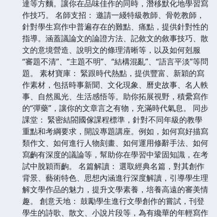
達等方麵。讓你在品味佳作的同時，潛移默化地學習寫
作技巧。 名師支招： 邀請一綫特級教師、骨乾教師，
針對學生寫作中普遍存在的難點、痛點，提供針對性的
指導。涵蓋議論文的論證方法、記敘文的敘事技巧、散
文的意境營造、說明文的條理清晰等，以及如何剋服
“審題不清”、“主題不明”、“結構混亂”、“語言平淡”等問
題。 素材寶庫： 緊跟時代熱點，提供豐富、新穎的寫
作素材，包括時事新聞、文化現象、曆史故事、名人軼
事、自然風光、生活感悟等。助你拓展視野，積纍寫作
的“彈藥”，讓你的文章言之有物，充滿時代氣息。 同步
課堂： 緊密結閤國傢課程標準，針對不同年級的教學
重點和考綱要求，開設專題講座。例如，如何寫好描寫
類作文、如何進行人物刻畫、如何運用修辭手法、如何
寫齣有深度的議論等，幫助你在學習中鞏固知識，在考
試中脫穎而齣。 名篇解讀： 選取經典名篇，對其創作
背景、藝術特色、思想內涵進行深度解讀，引導學生理
解文學作品的魅力，提升文學素養，培養高遠的審美情
趣。 創意天地： 鼓勵學生進行文學創作的嘗試，刊登
學生的詩歌、散文、小說片段等，為有纔華的年輕寫作