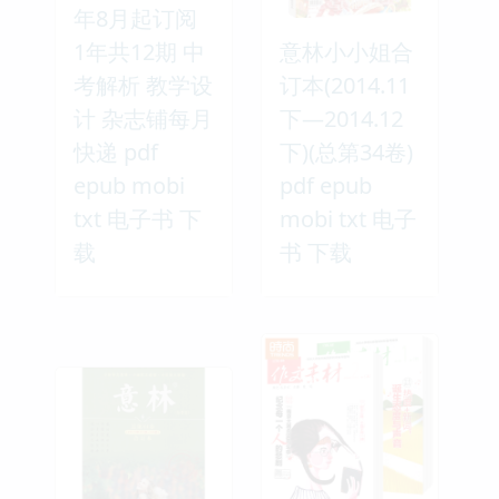
年8月起订阅
1年共12期 中
意林小小姐合
考解析 教学设
订本(2014.11
计 杂志铺每月
下—2014.12
快递 pdf
下)(总第34卷)
epub mobi
pdf epub
txt 电子书 下
mobi txt 电子
载
书 下载