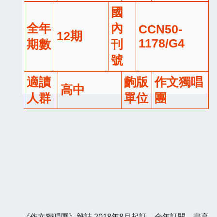
國
全年
內
CCN50-
12期
1178/G4
期數
刊
號
適讀
齣版
作文獨唱
高中
人群
單位
團
《作文獨唱團》雜誌 2018年8月起訂，全年訂閱，盡享