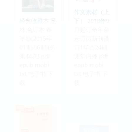
作文素材（上
经典收藏本 意
下） 2018年9
林 合订本 春
月起订全年杂
季卷(2015年
志订阅新刊预
01期-06期)(总
订1年共24期
第44卷) pdf
课堂内外 pdf
epub mobi
epub mobi
txt 电子书 下
txt 电子书 下
载
载