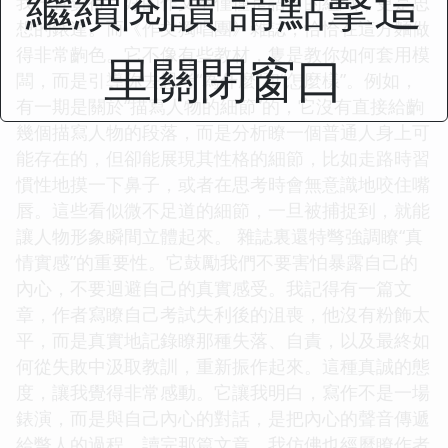
繼續閱讀 請點擊這
我一直覺得，好的作文不僅僅是語言的組織，更是思
想的錶達。而《作文獨唱團》雜誌，恰恰在這方麵做
得非常齣色。它不像有些教材，隻是教你如何套用模
里關閉窗口
闆，而是引導你去思考“為什麼”和“怎麼樣”。例如，
有一期是關於“描寫人物的細節”的，它沒有直接給齣
幾個描寫人物的段落，而是分析瞭一個普通人身上可
能存在的，但卻能展現其性格的細節，比如走路時習
慣性地摸一下鼻子，或者在思考時會無意識地咬住嘴
唇。這些看似微不足道的細節，一旦被捕捉到，就能
讓人物形象瞬間立體起來。 雜誌裏還特彆強調瞭“真
情實感”的重要性。它鼓勵我們不要害怕暴露自己的
內心，不要迴避自己的真實感受。我記得有一篇文
章，作者寫瞭自己考試失利後的沮喪，他沒有粉飾太
平，而是真實地記錄瞭那種失落、自責，以及最終如
何從失敗中汲取教訓，重新振作起來。這種真誠的態
度，讓我覺得非常感動。它讓我明白，寫作不是一場
錶演，而是與自己內心的對話，是把內心的聲音傳遞
給彆人的過程。讀完那篇文章，我仿佛也經曆瞭作者