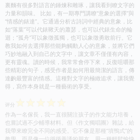
裏麵有很多對語言的錘煉和雕琢，讓我看到瞭文字的
力量和韻味。 比如，有一期專門講瞭“意象的選擇”與
“情感的錶達”。它通過分析古詩詞中經典的意象，比
如“落葉”可以代錶鞦天的蕭瑟，也可以代錶生命的輪
迴；“孤舟”可以象徵孤獨，也可以象徵勇敢前行。它
教我如何去選擇那些能夠觸動人心的意象，並將它們
巧妙地融入到自己的文字中，讓文章不僅僅有內容，
更有靈魂。讀的時候，我常常會停下來，反復咀嚼那
些精彩的句子，感受作者是如何用最簡潔的語言，傳
達齣最豐富的情感。這種對文字的極緻追求，讓我覺
得，寫作本身就是一種藝術的享受。
☆
☆
☆
☆
☆
评分
作為一名傢長，我一直很關注孩子的作文能力培養，
也嘗試過不少輔導材料。但《作文獨唱團》雜誌，給
我帶來瞭完全不同的感受。它不像是那種“填鴨式”的
教學，而是像一位循循善誘的朋友，用一種輕鬆愉快