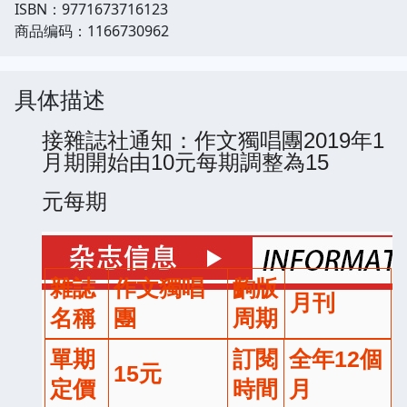
ISBN：9771673716123
商品编码：1166730962
具体描述
接雜誌社通知：作文獨唱團2019年1
月期開始由10元每期調整為15
元每期
雜誌
作文獨唱
齣版
月刊
名稱
團
周期
單期
訂閱
全年12個
15元
定價
時間
月