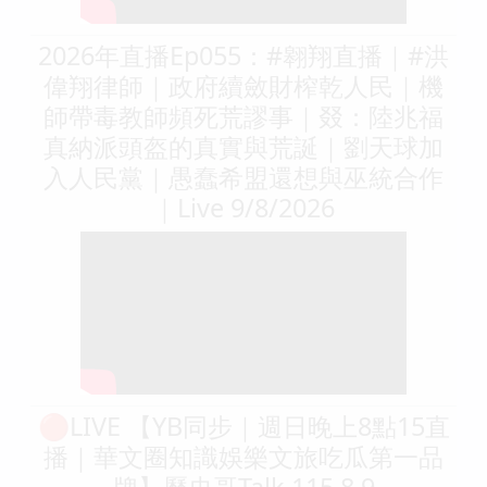
2026年直播Ep055：#翱翔直播｜#洪
偉翔律師｜政府續斂財榨乾人民｜機
師帶毒教師頻死荒謬事｜叕：陸兆福
真納派頭盔的真實與荒誕｜劉天球加
入人民黨｜愚蠢希盟還想與巫統合作
｜Live 9/8/2026
🔴LIVE 【YB同步｜週日晚上8點15直
播｜華文圈知識娛樂文旅吃瓜第一品