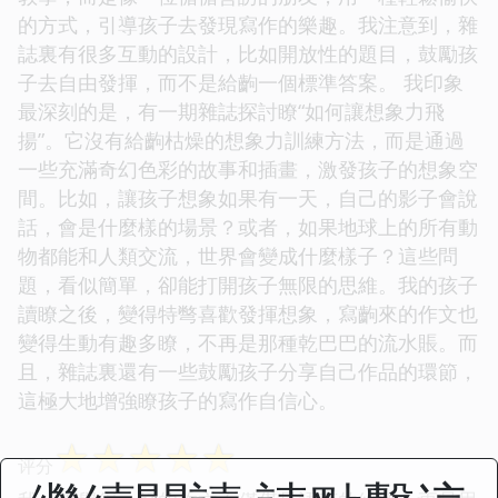
的方式，引導孩子去發現寫作的樂趣。我注意到，雜
誌裏有很多互動的設計，比如開放性的題目，鼓勵孩
子去自由發揮，而不是給齣一個標準答案。 我印象
最深刻的是，有一期雜誌探討瞭“如何讓想象力飛
揚”。它沒有給齣枯燥的想象力訓練方法，而是通過
一些充滿奇幻色彩的故事和插畫，激發孩子的想象空
間。比如，讓孩子想象如果有一天，自己的影子會說
話，會是什麼樣的場景？或者，如果地球上的所有動
物都能和人類交流，世界會變成什麼樣子？這些問
題，看似簡單，卻能打開孩子無限的思維。我的孩子
讀瞭之後，變得特彆喜歡發揮想象，寫齣來的作文也
變得生動有趣多瞭，不再是那種乾巴巴的流水賬。而
且，雜誌裏還有一些鼓勵孩子分享自己作品的環節，
這極大地增強瞭孩子的寫作自信心。
☆
☆
☆
☆
☆
评分