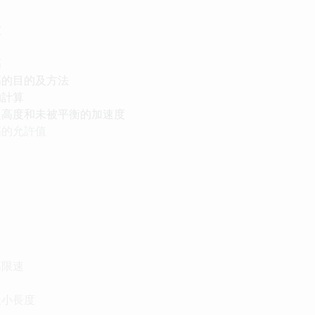
坡
高
高的目的及方法
的計算
超高度和未被平衡的加速度
高的允許值
高限速
最小長度