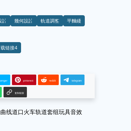
設計
幾何設計
軌道調整
平麯綫
下载链接4
senger
pinterest
reddit
telegram
复制链接
路曲线道口火车轨道套组玩具音效