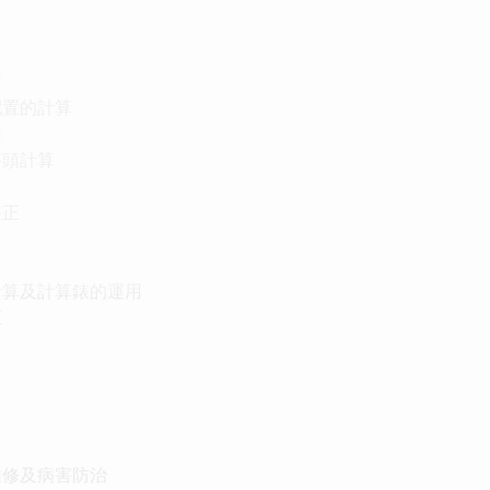
置
配置的計算
置
搭頭計算
整正
計算及計算錶的運用
正
維修及病害防治