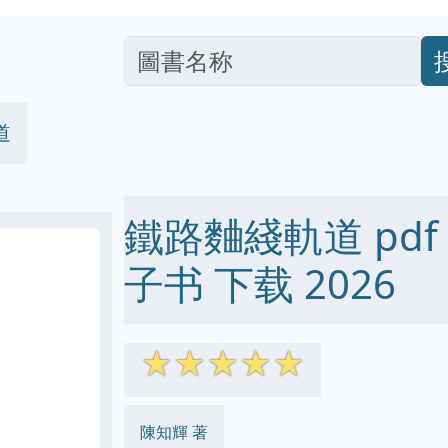
道
鐵路麯綫軌道 pdf ep
子书 下载 2026
☆
☆
☆
☆
☆
陳知輝 著