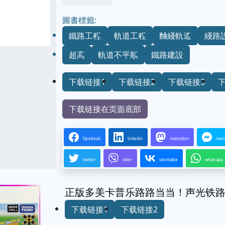
圖書標籤:
鐵路工程
軌道工程
麯綫軌道
綫路
超高
軌道不平順
鐵路建設
下载链接1
下载链接2
下载链接3
下载链接在页面底部
facebook
linkedin
mastodon
mes
twitter
viber
vkontakte
whatsapp
正版多美卡普乐路路当当！声光铁
下载链接1
下载链接2