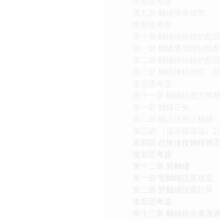
復習思考題
第九章 麯綫限界加寬
復習思考題
第十章 麯綫縮短軌的配
第一節 麯綫裏股縮短軌
第二節 麯綫縮短軌的配
第三節 麯綫換軌的空、
復習思考題
第十一章 麯綫軌道方嚮
第一節 麯綫正矢
第二節 繩正法整正麯綫
第三節 （流水撥道法）
第四節 岔後連接麯綫整
復習思考題
第十二章 竪麯綫
第一節 竪麯綫設置規定
第二節 竪麯綫設置計算
復習思考題
第十三章 麯綫軌道養護