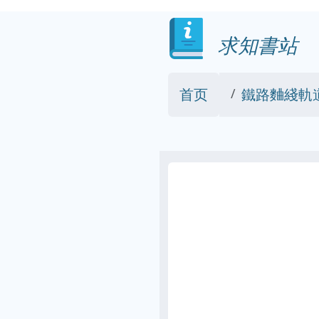
求知書站
首页
鐵路麯綫軌