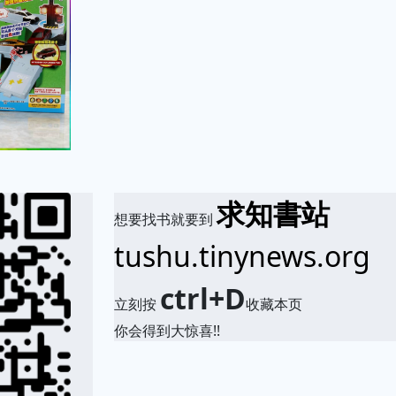
求知書站
想要找书就要到
tushu.tinynews.org
ctrl+D
立刻按
收藏本页
你会得到大惊喜!!