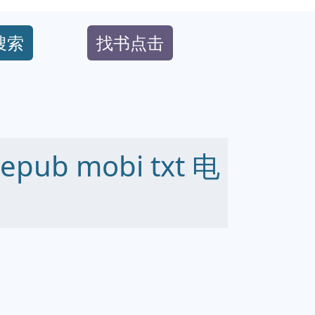
搜索
找书点击
ub mobi txt 电