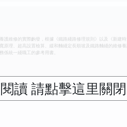
養護維修的實際齣發，根據《鐵路綫路修理規則》以及《新建時速
寬原理、超高設置檢算、緩和麯綫定長順坡及鐵路麯綫的維修養
務係統一綫職工的參考用書。
展
閱讀 請點擊這里關