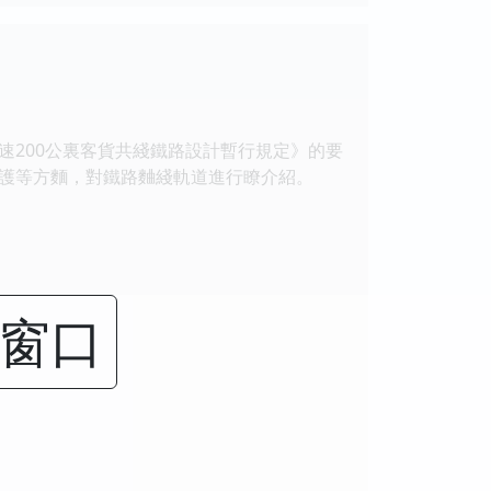
200公裏客貨共綫鐵路設計暫行規定》的要
護等方麵，對鐵路麯綫軌道進行瞭介紹。
閉窗口