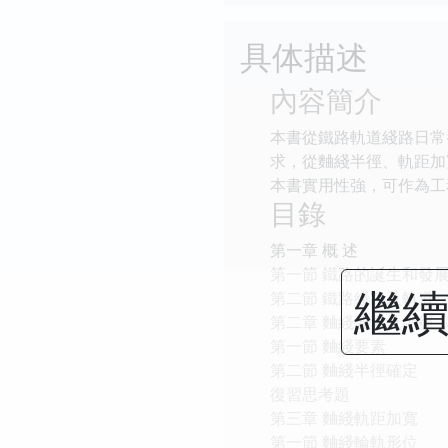
具体描述
內容簡介
本書從鐵路軌道綫路日常
求，從麯綫半徑、軌距加
本書實用性強，可作為工
目錄
第一章 概 述
第一節 鐵路的誕生和發
繼續
第二節 鐵路綫路及軌道
第二章 麯綫要素及半徑
第一節 麯綫要素
第二節 麯綫半徑確定
復習思考題
第三章 麯綫軌距加寬
第一節 麯綫輪軌形位