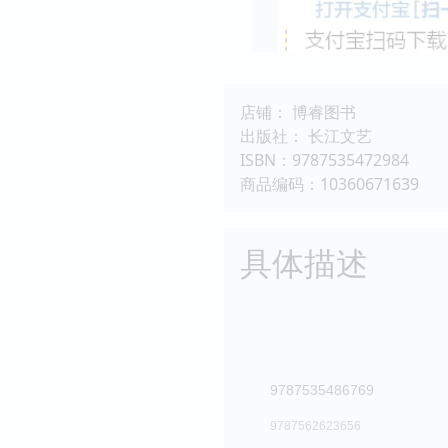
店铺： 博睿图书
出版社： 长江文艺
ISBN：9787535472984
商品编码：10360671639
具体描述
套裝共2 冊 總價
9787535486769
9787562623656