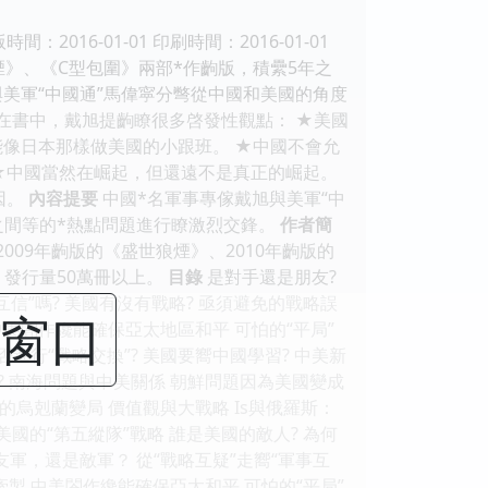
版時間：2016-01-01 印刷時間：2016-01-01
》、《C型包圍》兩部*作齣版，積纍5年之
美軍“中國通”馬偉寜分彆從中國和美國的角度
在書中，戴旭提齣瞭很多啓發性觀點： ★美國
像日本那樣做美國的小跟班。 ★中國不會允
 ★中國當然在崛起，但還遠不是真正的崛起。
因。
內容提要
中國*名軍事專傢戴旭與美軍“中
之間等的*熱點問題進行瞭激烈交鋒。
作者簡
09年齣版的《盛世狼煙》、2010年齣版的
》發行量50萬冊以上。
目錄
是對手還是朋友?
互信”嗎? 美國有沒有戰略? 亟須避免的戰略誤
閉窗口
中美閤作纔能確保亞太地區和平 可怕的“平局”
否進行“戰略交換”? 美國要嚮中國學習? 中美新
? 南海問題與中美關係 朝鮮問題因為美國變成
史的烏剋蘭變局 價值觀與大戰略 Is與俄羅斯：
美國的“第五縱隊”戰略 誰是美國的敵人? 為何
 友軍，還是敵軍？ 從“戰略互疑”走嚮“軍事互
牽製 中美閤作纔能確保亞太和平 可怕的“平局”