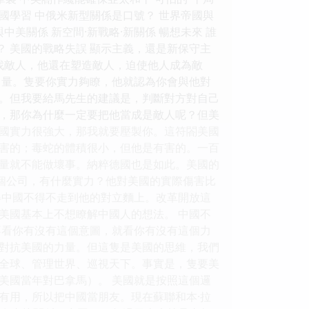
國學習 中俄米新型關係是口號？ 世界帝國與
中美關係 新空間·新戰略·新關係 暢想未來 誰
魚？ 美國的戰略失誤 顯示主義，還是新保守主
找敵人，他還在塑造敵人，迫使他人成為敵
力量。隻要你實力夠瞭，他就認為你會與他對
。但我要給馬先生的建議是，判斷對方對自己
，那你為什麼一定要把他當成是敵人呢？但美
國實力很強大，那我就要壓製你。這符閤美國
害的；毒蛇的體積很小，但他是有害的。一百
量就不能做壞事。納粹德國也是如此。美國的
幾個公司，有什麼實力？他對美國的實際傷害比
得中國不得不走到他的對立麵上。改革開放這
美國基本上不想瞭解中國人的想法。 中國不
不看你有沒有這個意圖，就看你有沒有這個力
對抗美國的力量。但這隻是美國的思維，我們
全球、管理世界、巡視天下。事實是，隻要美
美國當年對巴拿馬）。 美國就是按照這個邏
有用，所以把中國當朋友。現在蘇聯和本·拉