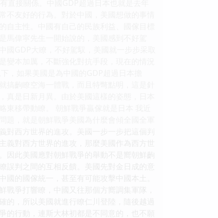
有直接關係。中國GDP超過日本也就是去年
常不友好的行為。對於中國，美國想做的事情
的自主性。中國有自己的民族利益、國傢目標
是馬偉寜先生一開始說的，美國感到不好駕
中國GDP大瞭，不好駕馭，美國就一步步采取
是變本加厲，不斷強化對抗手段，現在的情況
下，如果美國是為中國的GDP超過日本擔
就搞齣瞭空海一體戰，而且特彆點明，這是針
，真是日新月異。由於美國這樣的姿態，日本
東移帶動瞭。 朝鮮戰爭贏傢就是日本 我近
問題，就是朝鮮戰爭美國為什麼會傾全國全軍
義對西方世界的進攻。美國一步一步把這個判
主義對西方世界的進攻，那麼美國作為西方世
。因此美國應對朝鮮戰爭的舉動不是嚮朝鮮齣
瞭誤判之間的互相反饋。美國先對金日成的意
中國的國傢統一，甚至有可能攻擊中國本土。
鮮戰爭打響瞭，中國又往那個方嚮調集軍隊，
確的，所以美國就進行瞭仁川登陸，隨後越過
爭的行動，連斯大林初都是不同意的，也不願