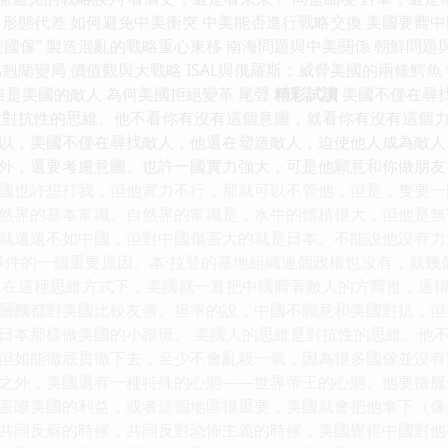
力形態代差 如何避免中美衝突 中美能否進行戰略交換 美國要嚮中
失控國傢” 製造混亂的戰略重心東移 南海問題與中美關係 朝鮮問題與
剋蘭變局 價值觀與大戰略 ISAL與俄羅斯：威脅美國的兩條鰐
誰是美國的敵人 為何美國拒絕變革 尾聲
精彩試讀
美國不僅在尋
種對抗性的思維。他不看你有沒有這個意圖，就看你有沒有這個
以，美國不僅在尋找敵人，他還在塑造敵人，迫使他人成為敵人
外，還要考慮意圖。也許一國實力強大，可是他願意和你做朋友
國也許想打我，但他實力不行，那就可以不管他，但是，隻要一
然界的基本常識。自然界的常識是，水牛的體積很大，但他是無
就遠遠不如中國，但對中國傷害大的就是日本。不能說他沒有力
1”事件的一個重要原因。本·拉登的基地組織連個政權也沒有，就
，在這種思維方式下，美國就一直把中國嚮著敵人的方嚮推，逼
層麵都對美國比較友善。坦率的說，中國不願意和美國對抗，但
日本那樣做美國的小跟班。 美國人的思維是對抗性的思維。他
但如能徹底貫徹下去，至少不會亂殺一氣，因為很多國傢並沒有
之外，美國還有一種特殊的心態——世界帝王的心態。他要徵服
害瞭美國的利益，或者這個地區很重要，美國就會把他拿下（像
共同反蘇的時候，共同反對恐怖主義的時候，美國覺得中國對他