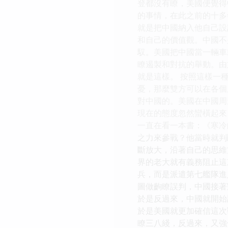
登都沒有瞭，美國便覺得
的事情，在此之前的十多
就是把中國納入他自己設
和自己的價值觀。中國不
馭。美國把中國當一輛車
瞭遏製和對抗的舉動。由
就是這樣。 按照這樣一
憂，那麼雙方可以在各個
對中國的。美國在中國周
現在的態度忽然蠻橫起來
一直在看一本書：《寒冷
之力來參戰？他當時就判
斷放大，沿著自己的思維
界的老大就有義務阻止這
兵，而是派遣第七艦隊進
圖做齣瞭誤判，中國接著
於是反過來，中國就開始
於是美國就更加確信這次
瞭三八綫，反過來，又強