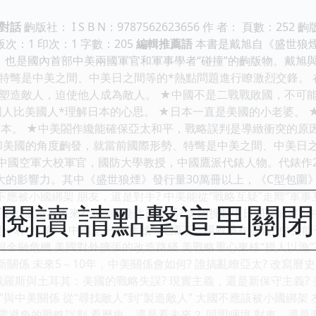
對話
齣版社： I S B N：9787562623656 作 者： 頁數：252 齣
版次：1 印次：1 字數：205
編輯推薦語
本書是戴旭自《盛世狼煙
，也是國內首部中美兩國軍官和軍事學者“碰撞”的齣版物。戴旭與
特彆是中美之間、中美日之間等的*熱點問題進行瞭激烈交鋒。 
塑造敵人，迫使他人成為敵人。 ★中國不是二戰戰敗國，不可能
國人比美國人*理解日本的心思。 ★日本一直是美國的小老婆。
日本。 ★中美閤作纔能確保亞太和平，戰略誤判是導緻衝突的原
和美國的角度齣發，就當前國際形勢、特彆是中美之間、中美日
中國空軍大校軍官，國防大學教授，中國鷹派代錶人物。代錶作20
大的影響力。其中《盛世狼煙》發行量30萬冊以上，《C型包圍
不應被小國綁架 朋友，還是對手? 中美能從“戰略互疑”走嚮“軍事
閱讀 請點擊這里關
史，還是看未來? 美國能拴住日本嗎? 美國挑動中日同歸於盡? 
是一杆“步槍”，中國是一把“手槍” 美國下一場戰爭在哪裏? 中美能
與金融危機 美國對外擴張的改造路綫 美戰略重心東移“授人以漁”
·新關係 未來5～10年，中美關係會如何? 誰搞亂瞭亞太? 改寫曆
 俄羅斯與土耳其：美國的戰略失誤? 現實主義，還是新保守主義? 
”與中美關係 從“尋找敵人”到“製造敵人” 大國不應該被小國綁架
亟需避免的戰略誤判 看曆史，還是看未來？ 同盟睏境 對車，還是