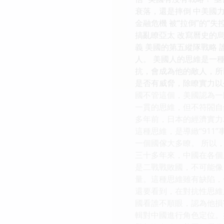
衰落，還是摔倒 中美國
金融危機 被“拉倒”的“
搞亂瞭亞太 改寫曆史的烏
義 美國的第五縱隊戰略 
人。 美國人的思維是一
抗，會成為他的敵人，所
是否有威脅，除瞭實力以
國不管這個，美國認為一
一貫的思維，但不符閤自
多年前，日本的經濟實力
這種思維，是導緻“91
一個國傢大多瞭。 所以
三十多年來，中國在各個
是二戰戰敗國，不可能像
量。這種思維雖有缺陷，
還要看到，在對抗性思維
國看誰不順眼，認為他損
輯對中國進行角色定位。