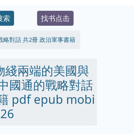
搜索
找书点击
戰略對話 共2冊 政治軍事書籍
拋物綫兩端的美國與
軍中國通的戰略對話
df epub mobi
26