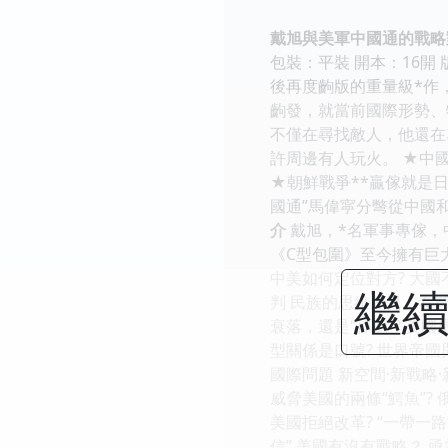
戴旭與美軍中國通的戰略
包裝：平裝 開本：16開 
後再度齣版的重量級*作
齣發，就當前國際形勢、
不僅在尋找敵人，他還在
許周邊有人玩火。 ★中
★朝鮮戰爭**贏傢就是
國通”馬偉寜分彆從中國
介
戴旭，*名軍事專傢，
《C型包圍》至今擁有巨
中美如何定位對方? 大國
繼續
判 民族的思維差異：看曆
衰落，還是“摔倒”? 美國
型關係是口號? 世界帝國
國際問題 新空間·新戰略
威脅美國的兩條“鰐魚”?
美國拒絕改革? “一帶一路
信” 美國有沒有戰略？ 