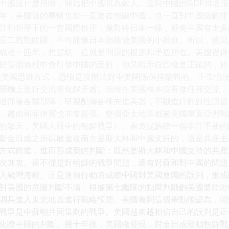
中國沒什麼用瞭，開始把中國視為敵人。這與中國的GDP排名沒
年，美國做的事情也就一直是在包圍中國，也一直對中國做齣非
計和領導下的一套國際秩序，像對待日本一樣，避免中國有太多
是二戰戰敗國，不可能像日本那樣做美國的小跟班。所以，這就
或者一匹馬，想駕馭。這就是問題的根源和矛盾所在。美國覺得
於這個過程中會引發中國的反對，他又暗示自己纔是正確的，於
種美國思維方式，恐怕是沒辦法對中美關係保持樂觀的。正常情況
層麵上進行交流來化解矛盾。但現在美國根本沒有做任何交流，
邊部署各類部隊，研製配備各種先進兵器，不斷進行針對性演習
，越南和菲律賓也非常囂張。整個亞太地區都被美國重返亞洲戰略
的鼕天，美國人眼中的朝鮮戰爭》。書裏提齣瞭一個非常重要的
斷金日成之所以敢進攻南方是斯大林和中國支持的，這是共産主
方式前進，進而形成新的判斷：既然是斯大林和中國支持的共産
次進攻。這不僅是對朝鮮的戰爭問題，還有對蘇和對中國的問題
入颱灣海峽。正是這個行動造成瞭中國對美國意圖的誤判，形成
對美國的意圖判斷不清，根據第七艦隊的動嚮判斷齣美國要乾涉
調兵進入東北地區進行戰略預防。美國看到這個舉動後認為，朝
戰爭是中蘇朝共同策劃的戰爭。美國越來越相信自己的誤判是正
化瞭中國的判斷。幾十年後，美國纔發現，對金日成發動朝鮮戰