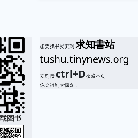
..
.
求知書站
想要找书就要到
tushu.tinynews.org
ctrl+D
立刻按
收藏本页
你会得到大惊喜!!