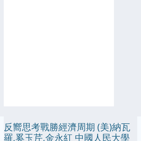
反嚮思考戰勝經濟周期 (美)納瓦
羅,奚玉芹,金永紅 中國人民大學