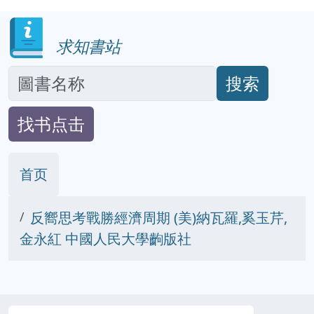
求知書站
搜索
找书点击
首页
反嚮思考戰勝經濟周期 (美)納瓦羅,奚玉芹,
金永紅 中國人民大學齣版社