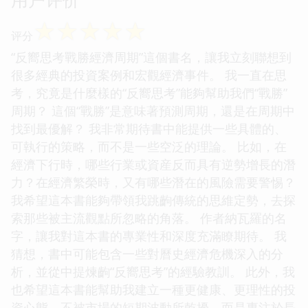
☆
☆
☆
☆
☆
评分
“反嚮思考戰勝經濟周期”這個書名，讓我立刻聯想到
很多經典的投資案例和宏觀經濟事件。 我一直在思
考，究竟是什麼樣的“反嚮思考”能夠幫助我們“戰勝”
周期？ 這個“戰勝”是意味著預測周期，還是在周期中
找到最優解？ 我非常期待書中能提供一些具體的、
可執行的策略，而不是一些空泛的理論。 比如，在
經濟下行時，哪些行業或資産反而具有逆勢增長的潛
力？在經濟繁榮時，又有哪些潛在的風險需要警惕？
我希望這本書能夠帶領我跳齣傳統的思維定勢，去探
索那些被主流觀點所忽略的角落。 作者納瓦羅的名
字，讓我對這本書的專業性和深度充滿瞭期待。 我
猜想，書中可能包含一些對曆史經濟危機深入的分
析，並從中提煉齣“反嚮思考”的經驗教訓。 此外，我
也希望這本書能幫助我建立一種更健康、更理性的投
資心態，不被市場的短期波動所乾擾，而是專注於長