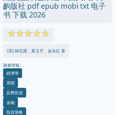
齣版社 pdf epub mobi txt 电子
书 下载 2026
☆
☆
☆
☆
☆
[美] 納瓦羅，奚玉芹，金永紅 著
圖書標籤:
經濟學
周期
反嚮投資
金融
投資策略