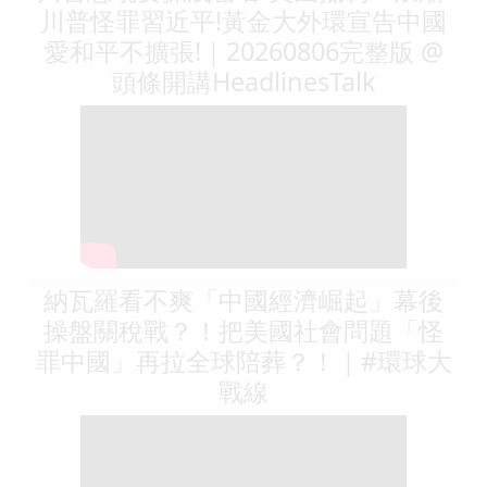
川普怪罪習近平!黃金大外環宣告中國
愛和平不擴張!｜20260806完整版 @
頭條開講HeadlinesTalk
納瓦羅看不爽「中國經濟崛起」幕後
操盤關稅戰？！把美國社會問題「怪
罪中國」再拉全球陪葬？！｜#環球大
戰線