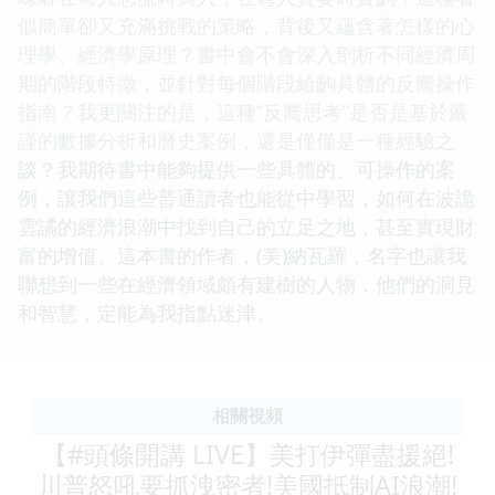
似簡單卻又充滿挑戰的策略，背後又蘊含著怎樣的心
理學、經濟學原理？書中會不會深入剖析不同經濟周
期的階段特徵，並針對每個階段給齣具體的反嚮操作
指南？我更關注的是，這種“反嚮思考”是否是基於嚴
謹的數據分析和曆史案例，還是僅僅是一種經驗之
談？我期待書中能夠提供一些具體的、可操作的案
例，讓我們這些普通讀者也能從中學習，如何在波詭
雲譎的經濟浪潮中找到自己的立足之地，甚至實現財
富的增值。這本書的作者，(美)納瓦羅，名字也讓我
聯想到一些在經濟領域頗有建樹的人物，他們的洞見
和智慧，定能為我指點迷津。
相關視頻
【#頭條開講 LIVE】美打伊彈盡援絕!
川普怒吼要抓洩密者!美國抵制AI浪潮!