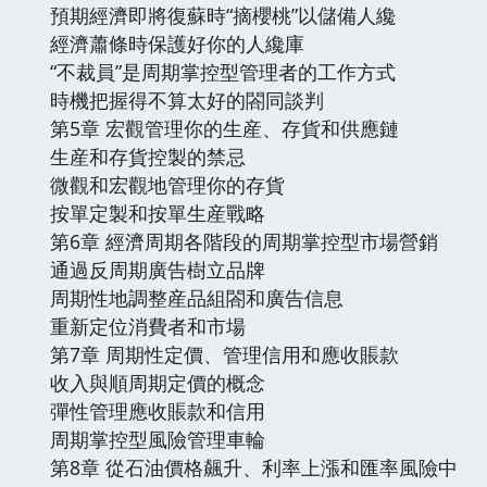
預期經濟即將復蘇時“摘櫻桃”以儲備人纔
經濟蕭條時保護好你的人纔庫
“不裁員”是周期掌控型管理者的工作方式
時機把握得不算太好的閤同談判
第5章 宏觀管理你的生産、存貨和供應鏈
生産和存貨控製的禁忌
微觀和宏觀地管理你的存貨
按單定製和按單生産戰略
第6章 經濟周期各階段的周期掌控型市場營銷
通過反周期廣告樹立品牌
周期性地調整産品組閤和廣告信息
重新定位消費者和市場
第7章 周期性定價、管理信用和應收賬款
收入與順周期定價的概念
彈性管理應收賬款和信用
周期掌控型風險管理車輪
第8章 從石油價格飆升、利率上漲和匯率風險中