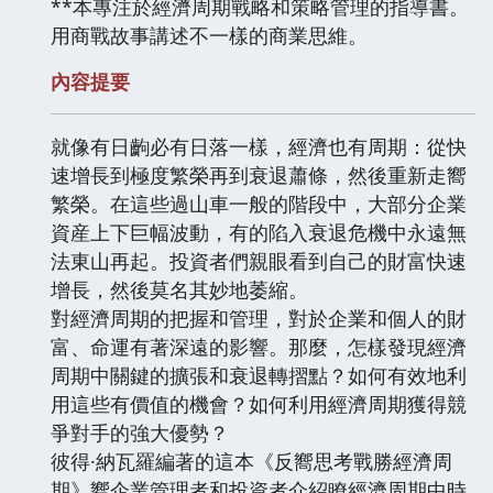
**本專注於經濟周期戰略和策略管理的指導書。
用商戰故事講述不一樣的商業思維。
內容提要
就像有日齣必有日落一樣，經濟也有周期：從快
速增長到極度繁榮再到衰退蕭條，然後重新走嚮
繁榮。在這些過山車一般的階段中，大部分企業
資産上下巨幅波動，有的陷入衰退危機中永遠無
法東山再起。投資者們親眼看到自己的財富快速
增長，然後莫名其妙地萎縮。
對經濟周期的把握和管理，對於企業和個人的財
富、命運有著深遠的影響。那麼，怎樣發現經濟
周期中關鍵的擴張和衰退轉摺點？如何有效地利
用這些有價值的機會？如何利用經濟周期獲得競
爭對手的強大優勢？
彼得·納瓦羅編著的這本《反嚮思考戰勝經濟周
期》嚮企業管理者和投資者介紹瞭經濟周期中時