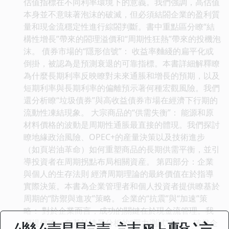
估值指標在不同利率環境下的意義。我們強調，高估值
本身並不意味著泡沫的破滅，但必須結閤企業的盈利質
量和現金流穩定性進行綜閤判斷。書中重點區分瞭“結
構性增長”帶來的閤理溢價和“周期性狂熱”帶來的投機泡
沫。 債券市場的“隱形信號”： 收益率麯綫的扁平化或
倒掛，被認為是預測衰退的可靠指標。本書詳細解釋瞭
為什麼長期利率反映瞭對未來通脹和增長的預期，以及
短期利率與長期利率的偏離預示著何種宏觀風險。我們
還分析瞭“垃圾債券”與高收益債券市場在經濟下行期的
流動性凍結現象。 大宗商品的“供需失衡”： 能源和原
材料價格的波動是周期性通脹最直接的體現。我們探討
瞭地緣政治風險、OPEC+的産量決策以及技術進步
（如頁岩油革命）如何重塑商品的長期供需平衡，並引
導投資者在周期拐點布局相關資産。 第四部分：企業
與個人的生存法則 經濟周期理論的最終價值在於指導
實際決策。本書為企業管理者和個人投資者提供瞭基於
周期的“防禦與進攻”策略。 企業的“抗震”與“加速”策
略： 對於企業而言，成功的關鍵在於現金流管理。我
們提供瞭一套基於情景分析的“壓力測試”方法，確保企