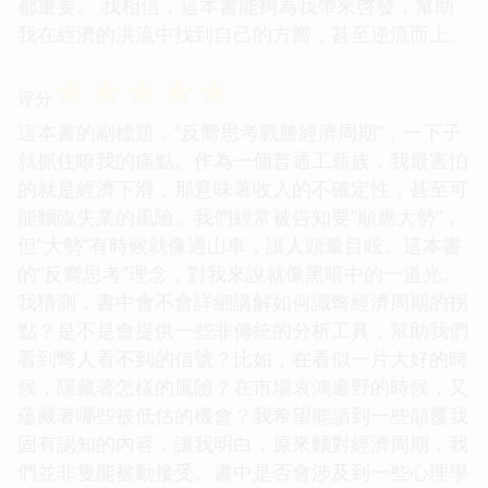
都重要。 我相信，這本書能夠為我帶來啓發，幫助
我在經濟的洪流中找到自己的方嚮，甚至逆流而上。
☆
☆
☆
☆
☆
评分
這本書的副標題，“反嚮思考戰勝經濟周期”，一下子
就抓住瞭我的痛點。作為一個普通工薪族，我最害怕
的就是經濟下滑，那意味著收入的不確定性，甚至可
能麵臨失業的風險。我們經常被告知要“順應大勢”，
但“大勢”有時候就像過山車，讓人頭暈目眩。這本書
的“反嚮思考”理念，對我來說就像黑暗中的一道光。
我猜測，書中會不會詳細講解如何識彆經濟周期的拐
點？是不是會提供一些非傳統的分析工具，幫助我們
看到彆人看不到的信號？比如，在看似一片大好的時
候，隱藏著怎樣的風險？在市場哀鴻遍野的時候，又
蘊藏著哪些被低估的機會？我希望能讀到一些顛覆我
固有認知的內容，讓我明白，原來麵對經濟周期，我
們並非隻能被動接受。書中是否會涉及到一些心理學