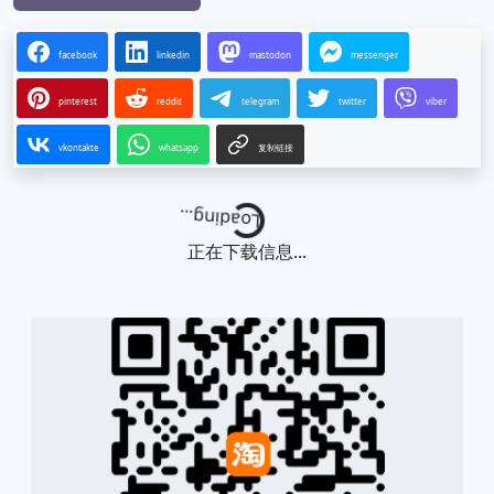
facebook
linkedin
mastodon
messenger
pinterest
reddit
telegram
twitter
viber
vkontakte
whatsapp
复制链接
Loading...
正在下载信息...