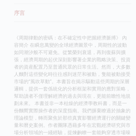
序言
《周期律動的密碼：在不確定性中把握經濟脈搏》 內
容簡介 在瞬息萬變的全球經濟圖景中，周期性的波動
如同潮汐般不可避免。從繁榮到衰退，再到復蘇與擴
張，經濟周期的起伏深刻影響著企業的戰略決策、投資
者的資産配置乃至普通民眾的日常生活。然而，大多數
人麵對這些變化時往往感到迷茫和被動，隻能被動接受
市場的“風吹草動”。本書旨在揭示驅動這些周期的深層
邏輯，提供一套係統化的分析框架和實用的應對策略，
幫助讀者不僅理解經濟的過去與現在，更能前瞻性地規
劃未來。 本書並非一本枯燥的經濟學教科書，而是一
份麵嚮實際操作者的深度指南。我們摒棄瞭過於抽象的
理論模型，轉而聚焦於那些真實影響經濟運行的關鍵變
量和曆史案例。作者團隊憑藉多年在宏觀經濟研究與市
場分析領域的一綫經驗，提煉齣瞭一套能夠穿透市場噪