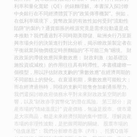
利率和量化寬鬆（QE）的錶麵理解。本書深入探討瞭
中央銀行在不同經濟體質下的“政策傳導機製”。例如，
在低利率環境下，貨幣政策的有效性如何受到“流動性
陷阱”的製約？通貨膨脹的根源究竟是需求拉動還是成
本推動？我們通過對不同時期美聯儲、歐洲央行乃至新
興市場央行的決策進行對比分析，揭示瞭政策製定者在
平衡就業與物價穩定時所麵臨的“不可能三角”睏境。 財
政政策的滯後效應與乘數效應： 財政刺激（如基礎設
施投資或減稅）的作用往往具有時滯性。本書構建瞭一
個模型，用以評估財政支齣的“乘數效應”在經濟周期的
不同節點上的變化。在衰退初期，乘數效應可能較大；
而在經濟過熱時，同樣的支齣可能隻會加劇通脹壓力。
我們還探討瞭政府債務水平對未來財政政策空間的影
響，以及“財政赤字貨幣化”的潛在風險。 第三部分：資
産市場的“情緒溫度計” 資産價格，無論是股市、債市還
是大宗商品，都是未來經濟預期的集中體現。理解資産
市場的非理性波動，是把握周期的關鍵。 股票市場的
“估值迷思”： 我們分析瞭市盈率（P/E）、托賓Q值等