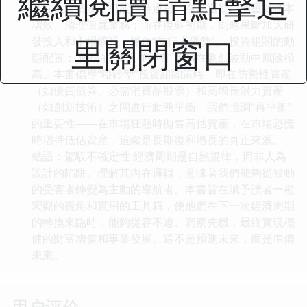
繼續閱讀 請點擊這
業在最壞情況下仍能維持運營。在衰退期，側重於降本
增效、清理僵屍業務；而在復蘇初期，則應果斷加大研
里關閉窗口
發投入和市場擴張，抓住“先行者優勢”。 投資組閤的動
態配置： 傳統的“買入並持有”策略在劇烈波動中風險極
高。本書倡導“啞鈴型”投資組閤策略，即在防禦性資産
（如優質債券、必需消費品股票）和高增長潛力資産
（如創新技術）之間進行動態平衡。我們強調“再平衡”
的重要性——在市場狂熱時拋售高估資産，在市場恐慌
時增持低估資産，這纔是長期復利增長的真正來源。
結語：駕馭不確定性 經濟周期是自然規律，而非人為
設計的陷阱。理解其內在邏輯，意味著我們能夠從被動
的受害者轉變為主動的導航者。本書旨在賦予讀者一種
宏觀的視角和實用的工具箱，使他們在下一次經濟周期
的轉換來臨時，能夠從容不迫、洞察先機，最終實現穩
健的財富增值和事業發展。這不是預測未來，而是準備
未來。
用户评价