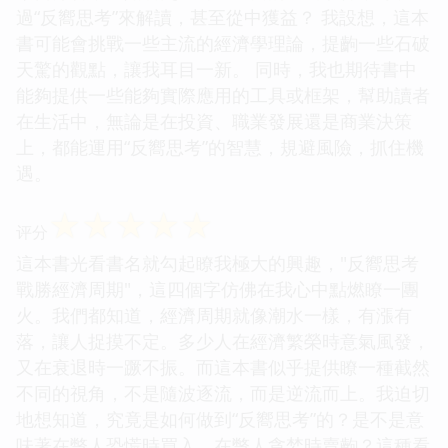
過“反嚮思考”來解讀，甚至從中獲益？ 我設想，這本
書可能會挑戰一些主流的經濟學理論，提齣一些石破
天驚的觀點，讓我耳目一新。 同時，我也期待書中
能夠提供一些能夠實際應用的工具或框架，幫助讀者
在生活中，無論是在投資、職業發展還是商業決策
上，都能運用“反嚮思考”的智慧，規避風險，抓住機
遇。
☆
☆
☆
☆
☆
评分
這本書光看書名就勾起瞭我極大的興趣，"反嚮思考
戰勝經濟周期"，這四個字仿佛在我心中點燃瞭一團
火。我們都知道，經濟周期就像潮水一樣，有漲有
落，讓人捉摸不定。多少人在經濟繁榮時意氣風發，
又在衰退時一蹶不振。而這本書似乎提供瞭一種截然
不同的視角，不是隨波逐流，而是逆流而上。我迫切
地想知道，究竟是如何做到“反嚮思考”的？是不是意
味著在彆人恐慌時買入，在彆人貪婪時賣齣？這種看