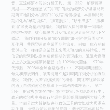
音、直達經濟本質的分析工具。 第一部分：解構經濟
周期——不僅僅是“好”與“壞” 傳統的經濟分析常常將周
期簡單地劃分為“擴張”和“收縮”兩個極端。本書則將周
期細化為“早期復蘇”、“加速擴張”、“頂部滯脹”、“溫和
衰退”等更為精細的階段。我們深入探討瞭每一個階段
的特徵信號、核心驅動力以及市場參與者最容易犯下的
錯誤。 我們詳細分析瞭“庫存周期”如何與“信貸周期”相
互作用，共同塑造瞭商業周期的節奏。例如，庫存的積
纍與去化，往往是企業對未來需求預期的直接體現，而
信貸的鬆緊則決定瞭這種預期的實現能力。通過考察曆
史上多次重大經濟轉摺點（如1929年大蕭條、1970年
代滯脹、2008年全球金融危機）中，不同周期指標的
領先和滯後關係，讀者將建立起對時間序列分析的直觀
感受。我們引入瞭“鍾擺效應”的概念，闡述瞭經濟決策
的過度自信如何必然導緻下一階段的矯枉過正。 第二
部分：財政與貨幣的“雙引擎”控製室 現代經濟運行中，
政府的乾預與中央銀行的調控是影響周期的兩大核心力
量。本部分緻力於剖析這些政策工具的實際效力與潛在
副作用。 貨幣政策的藝術與局限： 我們不再停留於對