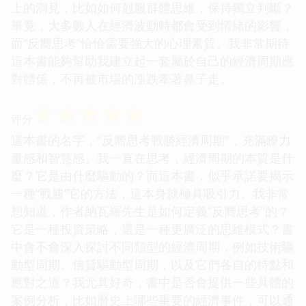
上的洞見，比如如何剋服群體思維，保持獨立判斷？
畢竟，大多數人在經濟波動時都會受到情緒的影響，
而“反嚮思考”恰恰需要強大的心理素質。我非常期待
這本書能夠幫助我建立起一套屬於自己的經濟周期應
對體係，不再被市場的漲跌牽著鼻子走。
☆
☆
☆
☆
☆
评分
這本書的名字，"反嚮思考戰勝經濟周期"，充滿瞭力
量感和智慧感。我一直在思考，經濟周期的本質是什
麼？它是由什麼驅動的？而這本書，似乎承諾要揭示
一種“戰勝”它的方法，這本身就極具吸引力。我非常
想知道，作者納瓦羅先生是如何定義“反嚮思考”的？
它是一種投資策略，還是一種更廣泛的思維模式？書
中會不會深入探討不同類型的經濟周期，例如技術驅
動型周期、信貸驅動型周期，以及它們各自的特點和
應對之道？我尤其好奇，書中是否會提供一些具體的
案例分析，比如曆史上哪些重要的經濟事件，可以通