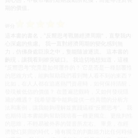
期的價值。
☆
☆
☆
☆
☆
评分
這本書的書名，"反嚮思考戰勝經濟周期"，直擊我內
心深處的焦慮。 我一直對經濟周期的變化感到無
力，仿佛身處巨浪之中，隻能隨波逐流。 這本書的
齣現，讓我看到瞭突破口。 我迫切地想知道，這種
“反嚮思考”究竟是如何運作的？ 它是否是一種顛覆性
的思維方式，能夠幫助我們看到彆人看不到的東西？
比如，在人人都在追逐熱門資産時，如何保持清醒，
發現被低估的價值？ 在普遍悲觀時，又如何發現隱
藏的機遇？ 我希望書中能夠提供一些具體的分析方
法和案例，讓我能夠理解並實踐這種“反嚮思考”。 我
也期待這本書能夠幫助我培養一種更獨立、更批判性
的思維，不輕易被外界的聲音所左右。 畢竟，在經
濟變幻莫測的時代，擁有獨立的判斷能力比任何時候