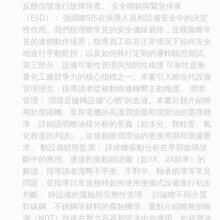
反饋信號進行故障排查。 安全聯鎖與緊急停車
（ESD）： 強調瞭SIS在保障人員和設備安全中的決定
性作用。我們梳理瞭常見的安全儀錶迴路，並模擬瞭常
見的連鎖動作場景，指導員工在非正常情況下如何安全
地進行手動乾預，以及如何執行定期的邏輯驗證測試。
第三部分：設備可靠性管理與預防性維護 可靠性是衡
量化工廠競爭力的核心指標之一。本書引入瞭現代設備
管理理念，指導讀者從被動維修轉嚮主動維護。 潤滑
管理： 潤滑是鏇轉設備“心髒”的血液。本書分類介紹瞭
用於壓縮機、泵和電機的高溫潤滑脂和潤滑油的選擇標
準，詳細說明瞭油樣分析的意義（如水分、顆粒度、氧
化程度的判讀），並規範瞭潤滑油的更換周期和過濾要
求。 動設備狀態監測： 詳述瞭振動分析在早期故障診
斷中的應用。通過對振動頻譜圖（如1X、2X頻率）的
解讀，指導讀者識彆不平衡、不對中、軸承損壞等常見
問題，並指導日常巡檢時如何使用便攜式設備進行初步
判斷。 靜設備的腐蝕與完整性管理： 討論瞭不同介質
對碳鋼、不銹鋼等材料的腐蝕機理。重點介紹瞭無損檢
測（NDT）技術在壓力容器和管道中的應用，如超聲波