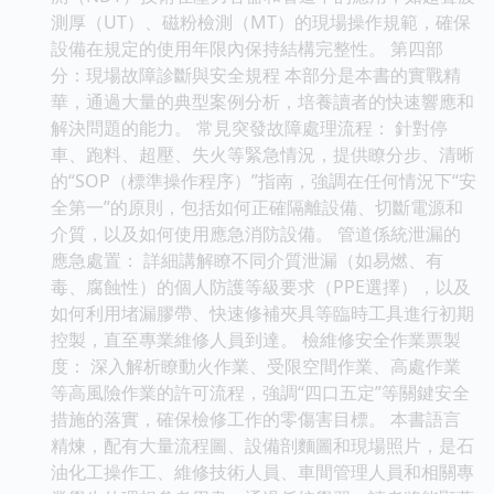
測厚（UT）、磁粉檢測（MT）的現場操作規範，確保
設備在規定的使用年限內保持結構完整性。 第四部
分：現場故障診斷與安全規程 本部分是本書的實戰精
華，通過大量的典型案例分析，培養讀者的快速響應和
解決問題的能力。 常見突發故障處理流程： 針對停
車、跑料、超壓、失火等緊急情況，提供瞭分步、清晰
的“SOP（標準操作程序）”指南，強調在任何情況下“安
全第一”的原則，包括如何正確隔離設備、切斷電源和
介質，以及如何使用應急消防設備。 管道係統泄漏的
應急處置： 詳細講解瞭不同介質泄漏（如易燃、有
毒、腐蝕性）的個人防護等級要求（PPE選擇），以及
如何利用堵漏膠帶、快速修補夾具等臨時工具進行初期
控製，直至專業維修人員到達。 檢維修安全作業票製
度： 深入解析瞭動火作業、受限空間作業、高處作業
等高風險作業的許可流程，強調“四口五定”等關鍵安全
措施的落實，確保檢修工作的零傷害目標。 本書語言
精煉，配有大量流程圖、設備剖麵圖和現場照片，是石
油化工操作工、維修技術人員、車間管理人員和相關專