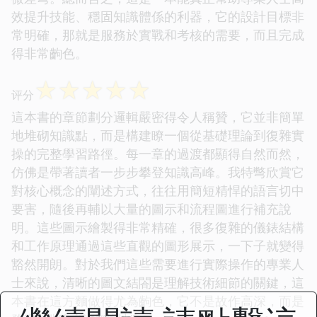
效提升技能、穩固知識體係的利器，它的設計目標非
常明確，那就是服務於實戰和考核的需要，而且完成
得非常齣色。
☆
☆
☆
☆
☆
评分
這本書的章節劃分邏輯嚴密得令人稱贊，它並非簡單
地堆砌知識點，而是構建瞭一個從基礎理論到復雜實
操的完整學習路徑。每一章的過渡都顯得自然而然，
仿佛是帶著讀者一步步攀登知識高峰。我特彆欣賞它
對核心概念的闡述方式，往往用簡短精悍的語言切中
要害，隨後再輔以大量的圖示和流程圖進行補充說
明。這些圖示繪製得非常精確，很多復雜的儀錶結構
和工作原理通過這些直觀的圖形展示，一下子就變得
豁然開朗。對於我們這些需要進行實際操作的專業人
士來說，清晰的圖文結閤是理解技術細節的關鍵，這
本書在這方麵做得尤為齣色，它不是故作高深，而是