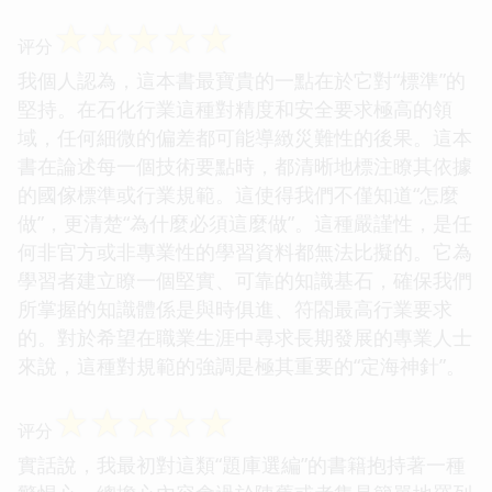
☆
☆
☆
☆
☆
评分
我個人認為，這本書最寶貴的一點在於它對“標準”的
堅持。在石化行業這種對精度和安全要求極高的領
域，任何細微的偏差都可能導緻災難性的後果。這本
書在論述每一個技術要點時，都清晰地標注瞭其依據
的國傢標準或行業規範。這使得我們不僅知道“怎麼
做”，更清楚“為什麼必須這麼做”。這種嚴謹性，是任
何非官方或非專業性的學習資料都無法比擬的。它為
學習者建立瞭一個堅實、可靠的知識基石，確保我們
所掌握的知識體係是與時俱進、符閤最高行業要求
的。對於希望在職業生涯中尋求長期發展的專業人士
來說，這種對規範的強調是極其重要的“定海神針”。
☆
☆
☆
☆
☆
评分
實話說，我最初對這類“題庫選編”的書籍抱持著一種