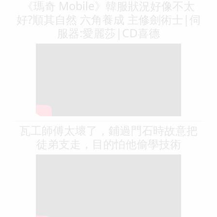
《瑪奇 Mobile》韓服狀況好像不太
好?順其自然 六角養成 主修劍術士|伺
服器:愛麗莎|CD喜德
瓦工師傅太壞了，鋪過門石時故意把
徒弟支走，目的怕他偷學技術