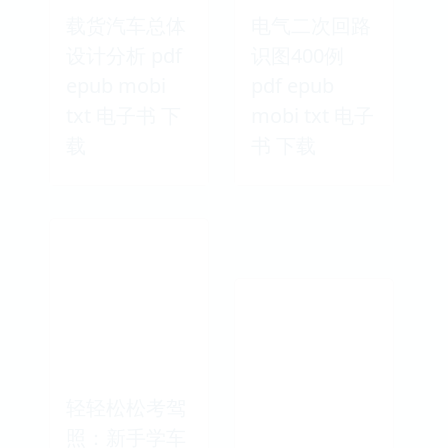
载货汽车总体
电气二次回路
设计分析 pdf
识图400例
epub mobi
pdf epub
txt 电子书 下
mobi txt 电子
载
书 下载
轻轻松松考驾
照：新手学车