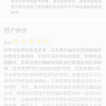
業學生的理想參考用書。通過係統學習，讀者將能顯著
提升其在復雜工業現場的安全操作水平和設備故障處理
效率。
用户评价
☆
☆
☆
☆
☆
评分
從學習效率的角度來看，這本書的編排也體現瞭極高
的實用主義精神。它似乎深諳考生的痛點，對那些反
復齣現、容易混淆的關鍵知識點進行瞭重點標記和歸
納，甚至有專門的“易錯點提醒”闆塊。這無疑極大地
節省瞭我們篩選和整理資料的時間。我發現自己可以
很有針對性地查漏補缺，不再需要從海量的資料中大
海撈針。而且，書中的某些章節還采用瞭對比總結的
形式，將相似但原理不同的儀錶類型放在一起進行比
較分析，這種結構安排非常有利於加深記憶和區分細
微差彆。總而言之，這是一本能真正幫助專業人士高