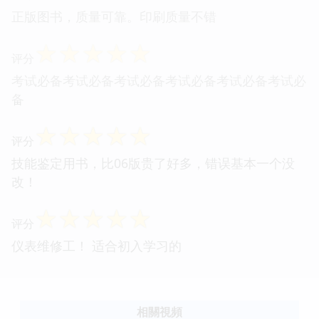
正版图书，质量可靠。印刷质量不错
☆
☆
☆
☆
☆
评分
考试必备考试必备考试必备考试必备考试必备考试必
备
☆
☆
☆
☆
☆
评分
技能鉴定用书，比06版贵了好多，错误基本一个没
改！
☆
☆
☆
☆
☆
评分
仪表维修工！ 适合初入学习的
相關視頻