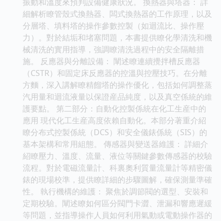
振動和溫度來預判設備健康狀況。 換熱器與塔器： 詳
細解析瞭管殼式換熱器、闆式換熱器的工作原理，以及
分層塔、填料塔的操作參數控製（如迴流比、操作壓
力）。對於結垢和堵塞問題，本書提供瞭化學清洗和機
械清洗的實用指導，強調瞭清洗過程中的安全隔離措
施。 反應器與分離設備： 闡述瞭連續攪拌槽反應器
（CSTR）和固定床反應器的控溫與控壓技巧。在分離
方麵，深入講解瞭精餾塔的操作優化，包括如何調整蒸
汽用量和迴流液量以保證産品純度，以及真空係統的維
護要點。 第二部分：自動化控製係統在化工生産中的
應用 現代化工生産高度依賴自動化。本部分著重介紹
瞭分布式控製係統（DCS）和安全儀錶係統（SIS）的
基本架構和常用組態。 傳感器與變送器維護： 詳細介
紹瞭壓力、溫度、流量、液位等關鍵參數傳感器的校驗
流程。對於電磁流量計、科裏奧利質量流量計等精密儀
錶的現場校準，提供瞭詳細的步驟圖解，確保測量準確
性。 執行機構的維護： 聚焦於調節閥的選型、安裝和
定期校驗。闡述瞭如何區分閥門卡澀、泄漏和響應遲緩
等問題，並指導操作人員如何利用氣動或電動操作器的