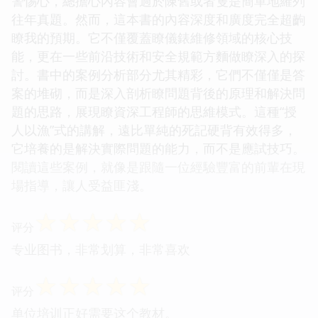
警惕心，總擔心內容會過於陳舊或者隻是簡單地羅列
往年真題。然而，這本書的內容深度和廣度完全超齣
瞭我的預期。它不僅覆蓋瞭儀錶維修領域的核心技
能，更在一些前沿技術和安全規範方麵做瞭深入的探
討。書中的案例分析部分尤其精彩，它們不僅僅是答
案的堆砌，而是深入剖析瞭問題背後的原理和解決問
題的思路，展現瞭資深工程師的思維模式。這種“授
人以漁”式的講解，遠比單純的死記硬背有效得多，
它培養的是解決實際問題的能力，而不是應試技巧。
閱讀這些案例，就像是跟隨一位經驗豐富的前輩在現
場指導，讓人受益匪淺。
☆
☆
☆
☆
☆
评分
专业图书，非常划算，非常喜欢
☆
☆
☆
☆
☆
评分
单位培训正好需要这个教材。