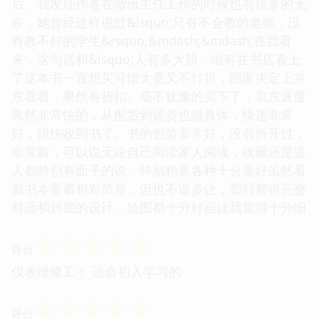
后，我发现作者在做班主任工作的时候也有很多的无
奈，她曾经这样说过&lsquo;只有不会教的老师，没
有教不好的学生&rsquo;&mdash;&mdash;在我看
来，这句话和&lsquo;人有多大胆，地有在书店看上
了这本书一直想买可惜太贵又不打折，回家决定上京
东看看，果然有折扣。毫不犹豫的买下了，京东速度
果然非常快的，从配货到送货也很具体，快递非常
好，很快收到书了。书的包装非常好，没有拆开过，
非常新，可以说无论自己阅读家人阅读，收藏还是送
人都特别有面子的说，特别精美各种十分美好虽然看
着书本看着相对简单，但也不遑多让，塑封都很完整
封面和封底的设计、绘图都十分好画让我觉得十分细
☆
☆
☆
☆
☆
评分
仪表维修工！ 适合初入学习的
☆
☆
☆
☆
☆
评分