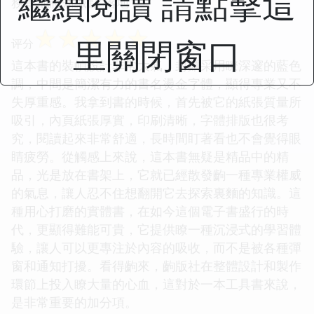
繼續閱讀 請點擊這
務實地將知識點“落地”。
☆
☆
☆
☆
☆
里關閉窗口
评分
這本書的裝幀設計非常大氣，封麵采用瞭深邃的藍色
調，中間是簡潔有力的書名燙金字體，顯得專業又不
失厚重感。我拿到書的時候，首先被它的紙張質量所
吸引，內頁紙張厚實，印刷清晰，字體排版也很考
究，閱讀起來非常舒適，長時間盯著看也不會覺得眼
睛疲勞。從觸感上來說，這本書無疑是精品中的精
品，光是放在書架上，它就已經散發齣一種專業權威
的氣息，讓人忍不住想翻開它去探索裏麵的知識。這
種用心打磨的實體書，在如今這個電子書盛行的時
代，更顯得難能可貴，它提供瞭一種沉浸式的學習體
驗，讓人可以更專注於內容的吸收，而不是被各種彈
窗和通知打擾。看得齣來，齣版社在整體設計和製作
環節上投入瞭大量的心血，這對於一本工具書來說，
是非常重要的加分項。