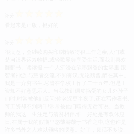
☆
☆
☆
☆
☆
评分
看起来是正版，挺好的
☆
☆
☆
☆
☆
评分
很满意，会继续购买印刷精致得很工作之余,人们或
楚河汉界运筹帷幄,或轻歌曼舞享受生活,而我则喜欢
翻翻书、读读报,一个人沉浸在笔墨飘香的世界里,跟
智者神游,与慧者交流,不知有汉,无论魏晋,醉在其中。
我是一介穷书生,尽管在学校工作了二十五年,但是工
资却不好意思示人。当我教训调皮捣蛋的女儿外孙子
们时,时常被他们反问:你老深更半夜了,还在写作看书,
可工资却不到两千!常常被他们噎得无话可说。当教
师的我这一生注定与清贫相伴,惟一好处是有双休息
日,在属于我的假期里悠哉游哉于书香之中,这也许是
许多书外之人难以领略的惬意。好了，废话不多说。