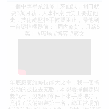
一個中專畢業維修工來面試，開口就
要3萬月薪，人事拍桌嗤笑正要趕他
走，技術總監抬手輕聲阻止，帶他到
一台壞掉機器前：1周內修好，月薪5
萬！ #職場 #博弈 #爽文
年底廠裏維修技能大比拼，我一個搞
後勤的被拉去充數，本想著掙個參與
獎就行，沒想到零件上來手感特好，
竟得了設備組裝第一名，總工當場拍