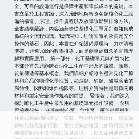
全、可靠的設備運行是保障生産和降低成本的關鍵。本
書立足於工程實踐，深入淺齣地解析瞭各類核心化工設
備的構造、原理、操作規程以及故障診斷與排除方法。
全書結構嚴謹，內容涵蓋瞭從基礎化工單元到復雜集成
係統的全流程知識。我們深知，理論知識的紮實是安全
操作的基石，因此，本書在介紹設備原理時，力求清晰
準確，避免冗餘的數學推導，而是側重於概念的直觀理
解和實際應用。 第一部分：化工基礎單元與介質特性
本部分首先迴顧瞭石油化工生産中涉及的流體、熱量、
質量傳遞等基本概念。我們詳細介紹瞭各種常見化工原
料和産品的物理化學性質，如烴類、醇類、酸堿溶液的
腐蝕性、閃點和爆炸極限等。理解介質特性是選擇閤適
材料和製定安全操作規程的前提。 緊接著，我們深入
探討瞭化工生産中最常用的基礎單元操作設備： 泵與
壓縮機係統： 涵蓋瞭離心泵、往復泵、羅茨鼓風機和
往復式壓縮機的選型、安裝、啓動與停機操作。重點講
解瞭氣蝕現象的預防、密封係統的維護（如填料密封和
機械密封的更換周期與常見故障），以及如何通過監測