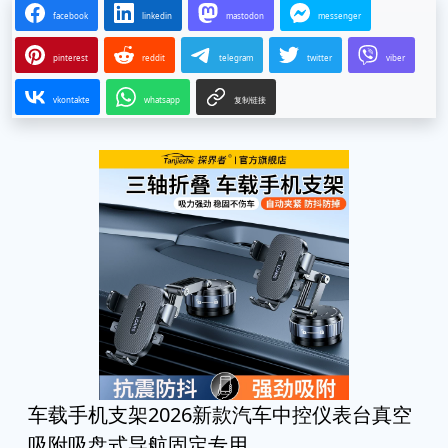
facebook
linkedin
mastodon
messenger
pinterest
reddit
telegram
twitter
viber
vkontakte
whatsapp
复制链接
车载手机支架2026新款汽车中控仪表台真空
吸附吸盘式导航固定专用