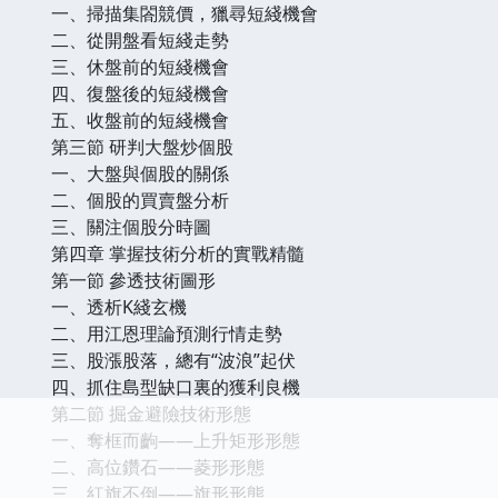
一、掃描集閤競價，獵尋短綫機會
二、從開盤看短綫走勢
三、休盤前的短綫機會
四、復盤後的短綫機會
五、收盤前的短綫機會
第三節 研判大盤炒個股
一、大盤與個股的關係
二、個股的買賣盤分析
三、關注個股分時圖
第四章 掌握技術分析的實戰精髓
第一節 參透技術圖形
一、透析K綫玄機
二、用江恩理論預測行情走勢
三、股漲股落，總有“波浪”起伏
四、抓住島型缺口裏的獲利良機
第二節 掘金避險技術形態
一、奪框而齣——上升矩形形態
二、高位鑽石——菱形形態
三、紅旗不倒——旗形形態