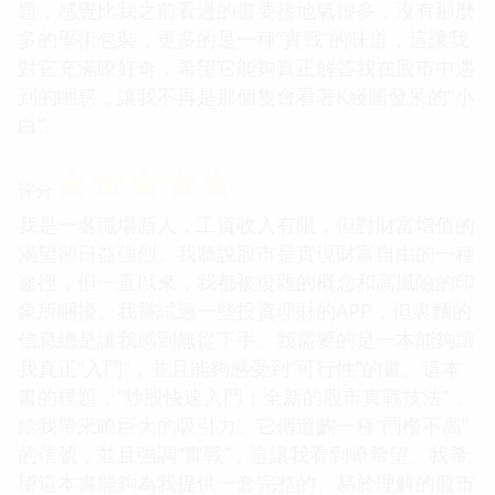
題，感覺比我之前看過的書要接地氣很多，沒有那麼
多的學術包裝，更多的是一種“實戰”的味道，這讓我
對它充滿瞭好奇，希望它能夠真正解答我在股市中遇
到的睏惑，讓我不再是那個隻會看著K綫圖發呆的“小
白”。
☆
☆
☆
☆
☆
评分
我是一名職場新人，工資收入有限，但對財富增值的
渴望卻日益強烈。我聽說股市是實現財富自由的一種
途徑，但一直以來，我都被復雜的概念和高風險的印
象所睏擾。我嘗試過一些投資理財的APP，但裏麵的
信息總是讓我感到無從下手。我需要的是一本能夠讓
我真正“入門”，並且能夠感受到“可行性”的書。這本
書的標題，“炒股快速入門：全新的股市實戰技法”，
給我帶來瞭巨大的吸引力。它傳遞齣一種“門檻不高”
的信號，並且強調“實戰”，這讓我看到瞭希望。我希
望這本書能夠為我提供一套完整的、易於理解的股市