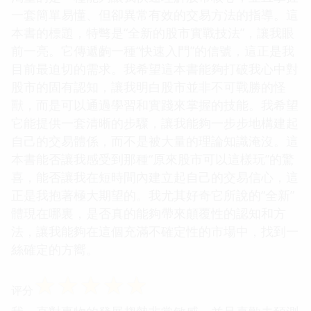
一套簡單易懂、但卻異常有效的交易方法的指導。這
本書的標題，特彆是“全新的股市實戰技法”，讓我眼
前一亮。它傳遞齣一種“快速入門”的信號，這正是我
目前最迫切的需求。我希望這本書能夠打破我心中對
股市的固有認知，讓我明白股市並非不可戰勝的怪
獸，而是可以通過學習和實踐來掌握的技能。我希望
它能提供一套清晰的步驟，讓我能夠一步步地構建起
自己的交易體係，而不是被大量的理論知識淹沒。這
本書能否讓我感受到那種“原來股市可以這樣玩”的驚
喜，能否讓我在短時間內建立起自己的交易信心，這
正是我抱著極大期望的。我尤其好奇它所說的“全新”
體現在哪裏，是否真的能夠帶來顛覆性的認知和方
法，讓我能夠在這個充滿不確定性的市場中，找到一
絲確定的方嚮。
☆
☆
☆
☆
☆
评分