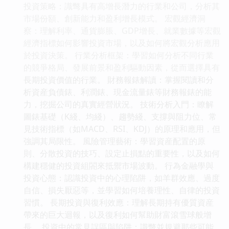
投資策略：識彆具有高增長潛力的行業和公司，分析其
市場份額、創新能力和盈利增長模式。 宏觀經濟洞
察：理解利率、通貨膨脹、GDP增長、就業數據等宏觀
經濟指標如何影響投資市場，以及如何將宏觀分析應用
於投資決策。 行業分析框架：學習如何分析不同行業
的競爭格局、發展前景和盈利驅動因素，從而選擇具有
長期投資價值的行業。 財務報錶解讀：掌握閱讀和分
析資産負債錶、利潤錶、現金流量錶等財務報錶的能
力，挖掘公司的真實經營狀況。 技術分析入門：瞭解
圖錶基礎（K綫、均綫）、趨勢綫、支撐與阻力位、常
見技術指標（如MACD、RSI、KDJ）的原理和應用，但
強調其局限性。 風險管理藝術：學習資産配置的原
則、分散投資的技巧、設定止損點的重要性，以及如何
構建穩健的投資組閤來抵禦市場波動。 行為金融學與
投資心態：認識投資中的心理陷阱，如羊群效應、過度
自信、損失厭惡等，並學習如何培養理性、自律的投資
習慣。 長期投資與復利效應：理解長期持有優質資産
帶來的巨大迴報，以及復利如何幫助財富滾雪球般增
長。 投資中的常見誤區與陷阱：識彆並規避那些可能