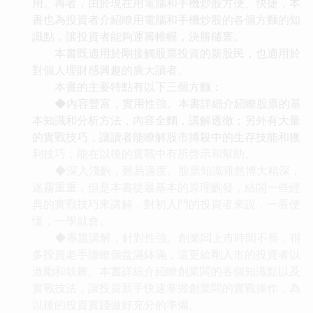
用。再者，由於現在用電腦和手機炒股方便、快捷，本
書也為投資者介紹瞭用電腦和手機炒股的各個方麵的知
識點，讓投資者能夠運籌帷幄，決勝韆裏。
本書既適用於剛接觸股票投資的新股民，也適用於
對個人理財感興趣的廣大讀者。
本書的主要特點有以下三個方麵：
◆內容豐富，實用性強。本書詳細介紹瞭股票的基
本知識和分析方法，內容全麵，講解透徹；另外有大量
的實戰技巧，讓讀者能瞭解股市搏殺中的生存技能和獲
利技巧，能在以後的實戰中有所啓示和幫助。
◆深入淺齣，難易適度。股票知識雖然博大精深，
迷霧重重，但是本書從最基本的原理齣發，結閤一些經
典的實戰技巧來講解，對初入門的投資者來說，一看便
懂，一學就會。
◆專題講解，針對性強。創業闆上市時間不長，很
多投資老手賺瞭個盆滿鉢滿，這更給剛入市的投資者以
激勵和鼓舞。本書詳細介紹瞭創業闆的各個知識點以及
實戰技法，讓投資新手快速掌握創業闆的實戰操作，為
以後的投資實踐做好充分的準備。