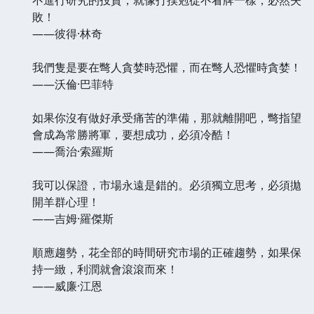
敗！
——彼得·林奇
我們隻是要在彆人貪婪時恐懼，而在彆人恐懼時貪婪！
——沃倫·巴菲特
如果你沒有做好承受痛苦的準備，那就離開吧，彆指望
會成為常勝將軍，要想成功，必須冷酷！
——喬治·索羅斯
我可以保證，市場永遠是錯的。必須獨立思考，必須拋
開羊群心理！
——吉姆·羅傑斯
順應趨勢，花全部的時間研究市場的正確趨勢，如果保
持一緻，利潤就會滾滾而來！
——威廉·江恩