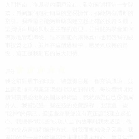
入門指南，從基礎的開戶流程，到如何選擇第一支股
票，再到如何進行簡單的交易操作，都能夠有清晰的
指引。我希望它能夠幫助我建立起正確的投資 S 觀，
讓我明白風險與收益並存的道理，並且能夠學會如何
有效地管理風險。這本書能否讓我真正地開啓我的股
市投資之旅，並且在這個過程中，感受到成長的喜
悅，這正是我對它的最大期待。
☆
☆
☆
☆
☆
评分
我之前對股市的印象，總覺得它是一個充滿風險，並
且需要極高專業知識纔能涉足的領域。每次看到財經
新聞裏那些復雜的圖錶和術語，我就感覺自己像個局
外人。我嘗試過一些在綫的免費課程，也讀過一些
“股神”的傳記，但這些經曆並沒有真正讓我建立起信
心。我總覺得那些“成功人士”的故事離我太遙遠，他
們的交易邏輯和操作方式，對我而言就像是天書。我
渴望的是一種能夠讓我快速理解股市核心，並且掌握