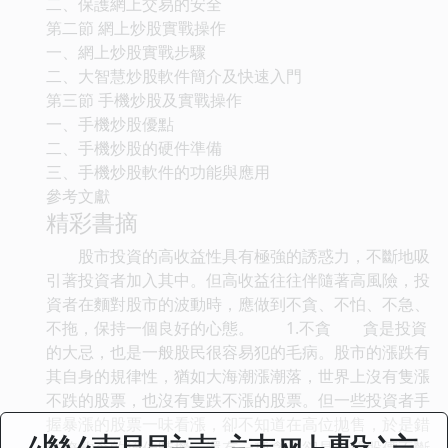
二、保護網上交易的安全
第二節 網上炒股實戰操作
一、網上炒股實戰步驟
二、大智慧炒股軟件簡介及快速入門
第三節 手機炒股及實戰操作
一、手機炒股優點
二、手機炒股的硬件準備
三、手機炒股軟件的功能與應用
參考文獻
精彩書摘
股市投資的高收益性具有極強的誘惑力，不斷地吸
引著投資者加入其中。但高收益往往伴隨著高風險，投
資者在麵對股市的波動時，應做到不貪、不怕、不急、
不拖，保持一個良好的心態。 1.不貪 貪是投資
的大忌，也是一般股民很容易犯的毛病。股市的漲跌有
其自身的規律性，猶如大海潮漲潮落，世界上沒有隻漲
不跌的股票，也沒有隻跌不漲的股票。但一些投資者手
握暴漲的股票一味看漲，卻不知道在高位拋售，於是錯
失瞭齣倉的絕佳時機。還有一種貪心卻是希望股價不斷