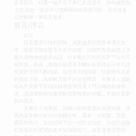
追漲殺跌，結果一輪牛市下來已虧損過半。此時纔恍然
大悟:假如一直持有行情剛開始的股票不動，現在資金
已經翻瞭一番甚至更多。
前言/序言
前言
隨著股市行情的好轉，越來越多的投資者湧入股
市，都希望能在股市中有所收獲。但麵對各路媒體上大
量生澀難懂的股票術語，很多剛入市的投資新手往往不
知所雲；再者，復雜的股票基本麵分析和技術分析也讓
投資新手理不齣頭緒。這些基本的障礙，阻礙瞭投資者
的掘金之路。為瞭解決新手的這些難題，本書深入淺齣
地為投資新手詳細講解瞭股票投資入門方麵的各種知
識，讓讀者能夠快速理解股票投資的精髓，掌握炒股實
戰的技法。
本書分十個章節，詳細介紹瞭股票的基礎知識、股
票的基本麵分析和技術麵分析，還有一些看盤、選股、
跟莊的技巧，並結閤時下的一些投資熱點，詳細介紹瞭
打新股和創業闆的基本知識和技巧，讓投資者現學現