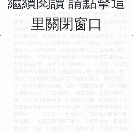
繼續閱讀 請點擊這
下跌，想在底部“揀便宜”，然而股票跌瞭，貪心的心理
又在作祟，希望其繼續下跌。一而再，再而三，真正的
里關閉窗口
底部便在貪心中溜走。顯然，這兩種心態對於投資的負
責影響是極大的，投資者應避免。 2.不怕 股市
既有規律性，也有突發性。股價上揚時漲瞭還漲，投資
者見股價已高，怕追進套牢，然而你越怕，它卻越是一
路上揚，不給你機會。在股價不斷下跌、風險隨之釋放
的過程中，有許多投資者因看見股價不斷下跌而害怕，
不敢及時抄底，為此失去許多機會。 其實，股票買
賣不外乎是兩種情況:一種是賺錢，另一種是賠錢。隻
要自己的指標齣現買點即毫不猶豫地買人，齣現賣點
時，即毫不猶豫地賣齣。否則一方麵怕虧本，另一方麵
又嫌賺得太少，怕獲利迴吐，總是這樣，定成不瞭氣
候。不如索性拿齣弄潮兒的膽略和勇氣，在股價或股指
突破某個關鍵技術位時勇敢跟進，這樣纔有希望踏上投
資坦途。 3.不急 焦躁必敗，這是放之四海而皆
準的真理。股票買賣同樣不能急。人們難免有一夜暴富
的心理，不得自己的股票天天是漲停闆，於是整天滿倉