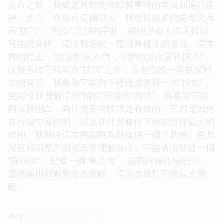
股市之前，我總是喜歡先去瞭解事物的本質和運行規
律。然而，在股市這個領域，我發現很多信息都充斥
著“技巧”、“秘訣”之類的字眼，卻很少有人深入探討
背後的邏輯。這讓我感到一種淺嘗輒止的遺憾。這本
書的標題，“炒股快速入門：全新的股市實戰技法”，
讓我覺得它可能在“技法”之外，還包含瞭一些更深層
次的東西。我希望它能夠不僅僅是教我一些“招式”，
更能讓我理解這些“招式”背後的“內功”。我希望它能
夠讓我明白，為什麼某些技法是有效的，它們是如何
在市場中運作的，以及在什麼條件下纔能發揮最大的
作用。我期待這本書能夠為我提供一個全新的、更具
深度和洞察力的視角來理解股市。它能否讓我從一個
“模仿者”，變成一個“創造者”，能夠根據市場變化，
靈活運用和創新交易策略，這正是我對它的最大期
盼。
☆
☆
☆
☆
☆
评分