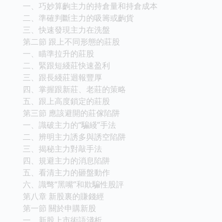
一、巧妙算齣主力的持倉量和持倉成本
二、準確判斷主力的吸籌或齣貨
三、快速發現主力在洗盤
第二節 跟上不同形態的莊股
一、瞄準拉升的莊股
二、緊跟短綫莊快速盈利
三、跟長綫莊迴報豐厚
四、掌握跟新莊、老莊的策略
五、跟上高度鎖定的莊股
第三節 應該避開的莊傢陷阱
一、識破主力的“騙綫”手法
二、辨明主力誘多與誘空陷阱
三、揭秘主力對敲手法
四、規避主力的消息陷阱
五、看清主力的砸盤動作
六、識彆“黑嘴”和欺騙性股評
第八章 新股裏的賺錢經
第一節 關於申購新股
一、新股上市術語淺析