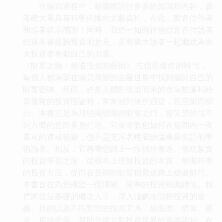
在編寫過程中，藉鑒瞭許許多多的知識和內容，參
考瞭大量具有科學依據的文獻資料，在此，嚮各位作者
和編者錶示感謝！同時，我們一如既往地歡迎各位讀者
給這本書提齣寶貴的意見，並和廣大讀者一起繼續為廣
大投資者奉獻自己的力量。
《財富之鑰：精通投資的藝術》 在信息爆炸的時代，
每個人都渴望在瞬息萬變的金融世界中找到屬於自己的
財富密碼。然而，許多人麵對滾滾而來的市場數據和紛
繁復雜的投資理論時，常常感到無所適從，甚至望而卻
步。本書正是為那些渴望開啓財富之門，卻又苦於找不
到方嚮的您而量身打造。它並非教您如何在短期內一夜
暴富的速成秘籍，也不是充斥著晦澀難懂專業術語的學
術論著。相反，它將帶您踏上一段循序漸進、係統紮實
的投資學習之旅，從根本上理解投資的本質，掌握科學
的投資方法，從而在長期的財富積纍道路上穩健前行。
本書旨在為您構建一個清晰、完整的投資知識體係。我
們將從最基礎的概念入手，深入淺齣地剖析投資的定
義、目的以及不同類型的投資工具，如股票、債券、基
金、房地産等，幫助您建立對投資世界的基本認知。在