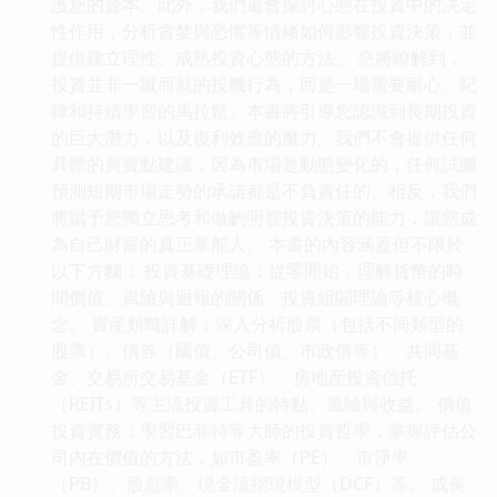
護您的資本。此外，我們還會探討心態在投資中的決定
性作用，分析貪婪與恐懼等情緒如何影響投資決策，並
提供建立理性、成熟投資心態的方法。 您將瞭解到，
投資並非一蹴而就的投機行為，而是一場需要耐心、紀
律和持續學習的馬拉鬆。本書將引導您認識到長期投資
的巨大潛力，以及復利效應的魔力。我們不會提供任何
具體的買賣點建議，因為市場是動態變化的，任何試圖
預測短期市場走勢的承諾都是不負責任的。相反，我們
將賦予您獨立思考和做齣明智投資決策的能力，讓您成
為自己財富的真正掌舵人。 本書的內容涵蓋但不限於
以下方麵： 投資基礎理論：從零開始，理解貨幣的時
間價值、風險與迴報的關係、投資組閤理論等核心概
念。 資産類彆詳解：深入分析股票（包括不同類型的
股票）、債券（國債、公司債、市政債等）、共同基
金、交易所交易基金（ETF）、房地産投資信托
（REITs）等主流投資工具的特點、風險與收益。 價值
投資實務：學習巴菲特等大師的投資哲學，掌握評估公
司內在價值的方法，如市盈率（PE）、市淨率
（PB）、股息率、現金流摺現模型（DCF）等。 成長