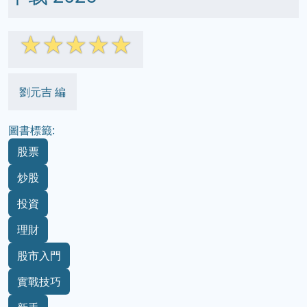
☆
☆
☆
☆
☆
劉元吉 編
圖書標籤:
股票
炒股
投資
理財
股市入門
實戰技巧