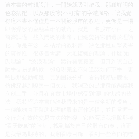
這本書的封麵設計，一開始就吸引瞭我。那種鮮明的
色彩搭配，以及那股“勢不可擋”的字體風格，讓我覺
得這本書不僅僅是一本關於股市的教程，更像是一場
即將爆發的金融革命的號角。我是一名股市小白，之
前嘗試過一些入門級的書籍，但總覺得它們過於理論
化，像是在念一本枯燥的教科書，缺乏那種直擊要害
的實操性。很多書會講一大堆復雜的理論，什麼“道
氏理論”、“波浪理論”，聽得雲裏霧裏，但真到瞭自己
動手交易的時候，卻發現完全不知道該如何下手。更
彆提那些動輒幾十頁的圖錶分析，看得我頭昏腦漲，
仿佛穿越到瞭另一個次元。我渴望的是那種能夠讓我
立刻上手，並且在真實市場中感受到“贏”的快感的技
法。我希望這本書能給我帶來的是一種全新的視角，
一種能夠真正幫助我理解股市運作邏輯，並且掌握一
套行之有效的交易方法的指導。它能否讓我擺脫那種
“看天吃飯”的迷茫，找到屬於自己的股市節奏，這正
是我最為期待的。我翻看瞭目錄，看到一些章節的標