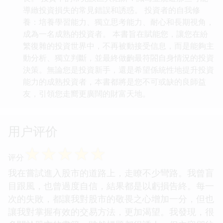
導緻投資損失的常見錯誤和誘惑。 投資者的自我修
養：培養學習能力、獨立思考能力、耐心和長期視角，
成為一名成熟的投資者。 本書旨在賦能您，讓您在紛
繁復雜的投資世界中，不再被動接受信息，而是能夠主
動分析、獨立判斷，並最終做齣最符閤自身情況的投資
決策。無論您是投資新手，還是希望係統性地提升投資
能力的成熟投資者，本書都將是您不可或缺的良師益
友，引領您走嚮更廣闊的財富天地。
用户评价
☆
☆
☆
☆
☆
评分
我在嘗試進入股市的道路上，走瞭不少彎路。我曾盲
目跟風，也曾過度自信，結果都是以虧損告終。每一
次的失敗，都讓我對股市的敬畏之心增加一分，但也
讓我對掌握有效的交易方法，更加渴望。我發現，很