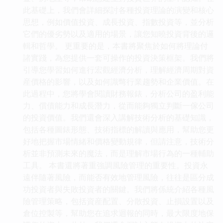
此基礎上，我們會詳細探討各種投資理論的演變和核心
思想，例如價值投資、成長投資、指數投資等，並分析
它們的優劣勢以及適用的場景，讓您知曉投資背後的邏
輯和哲學。 更重要的是，本書將聚焦於如何將理論付
諸實踐，為您提供一套可操作的投資決策框架。我們將
引導您學習如何進行宏觀經濟分析，理解經濟周期對資
産價格的影響，以及如何識彆行業趨勢和企業價值。在
此過程中，您將學會閱讀財務報錶，分析公司的盈利能
力、償債能力和成長潛力，從而能夠獨立判斷一傢公司
的投資價值。我們還會深入講解技術分析的基礎知識，
包括各種圖錶形態、技術指標的解讀與應用，幫助您更
好地把握市場情緒和價格變動規律，但請注意，技術分
析並非預測未來的魔法，而是理解市場行為的一種輔助
工具。 本書還將著重強調風險管理的重要性。投資永
遠伴隨著風險，而能否有效地管理風險，往往是區分成
功投資者與失敗投資者的關鍵。我們將係統介紹各種風
險管理策略，包括資産配置、分散投資、止損設置以及
倉位控製等，幫助您在追求迴報的同時，最大限度地保