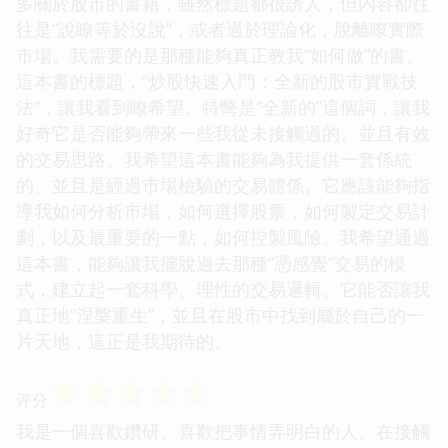
多關於股市的書籍，雖然標題都很誘人，但內容卻往
往是“說瞭等於沒說”，或者過於理論化，脫離瞭實際
市場。我需要的是那種能夠真正教我“如何做”的書。
這本書的標題，“炒股快速入門：全新的股市實戰技
法”，讓我看到瞭希望。特彆是“全新的”這個詞，讓我
好奇它是否能夠帶來一些我從未接觸過的、並且有效
的交易思路。我希望這本書能夠為我提供一套係統
的、並且是經過市場檢驗的交易體係。它應該能夠指
導我如何分析市場，如何選擇股票，如何製定交易計
劃，以及最重要的一點，如何控製風險。我希望通過
這本書，能夠讓我擺脫過去那種“憑感覺”交易的模
式，建立起一套科學、理性的交易邏輯。它能否讓我
真正地“涅槃重生”，並且在股市中找到屬於自己的一
片天地，這正是我期待的。
☆
☆
☆
☆
☆
评分
我是一個喜歡鑽研、喜歡把事情弄明白的人。在接觸