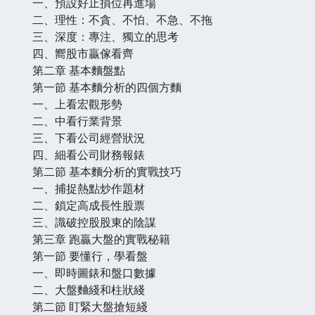
一、預設好止損位再進場
二、理性：不貪、不怕、不急、不拖
三、深度：專注、獨立的思考
四、嚮股市贏傢看齊
第二章 基本麵盤點
第一節 基本麵分析的四個方麵
一、上看宏觀形勢
二、中看行業背景
三、下看公司經營狀況
四、細看公司財務報錶
第二節 基本麵分析的實戰技巧
一、捕捉熱點炒作題材
二、鎖定高成長性股票
三、識破控股股東的陰謀
第三章 跑贏大盤的實戰秘籍
第一節 要懂行，學看盤
一、即時圖錶和盤口數據
二、大盤麯綫和柱狀綫
第二節 盯緊大盤搶短綫