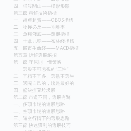
四、強渡關山——楔形形態
第三節 精解技術指標
一、超買超賣——OBOS指標
二、物極必反——乖離率
三、魚翔淺底——隨機指標
四、十拿九穩——布林綫指標
五、股市生命綫——MACD指標
第五章 拆解選股絕招
第一節 守原則，懂策略
一、選股不可忽視的“三性”
二、宜精不宜多、選熟不選生
三、適閤自己的，纔是最好的
四、堅決摒棄垃圾股
第二節 市道不同，選股有彆
一、多頭市場的選股思路
二、空頭市場的選股思路
三、逼空行情下的選股思路
第三節 快速獲利的選股技巧