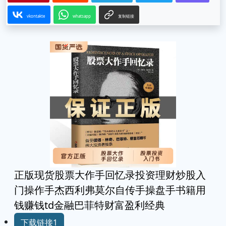
vkontakte
whatsapp
复制链接
正版现货股票大作手回忆录投资理财炒股入
门操作手杰西利弗莫尔自传手操盘手书籍用
钱赚钱td金融巴菲特财富盈利经典
下载链接1