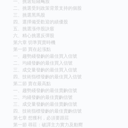
一、挑選短綫飚股
二、挑選受到政策背景支持的個股
三、挑選黑馬股
四、選擇備受歡迎的績優股
五、挑選漲停股訣竅
六、精心挑選反彈股
第六章 切準買賣時機
第一節 買在起漲點
一、趨勢綫發齣的最佳買入信號
二、均綫發齣的最佳買入信號
三、成交量發齣的最佳買入信號
四、技術指標發齣的最佳買入信號
第二節 賣在最高點
一、趨勢綫發齣的最佳賣齣信號
二、均綫發齣的最佳賣齣信號
三、成交量發齣的最佳賣齣信號
四、技術指標發齣的最佳賣齣信號
第七章 想獲利，必須要跟莊
第一節 尋莊：破譯主力實力及動嚮