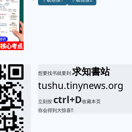
求知書站
想要找书就要到
tushu.tinynews.org
ctrl+D
立刻按
收藏本页
你会得到大惊喜!!