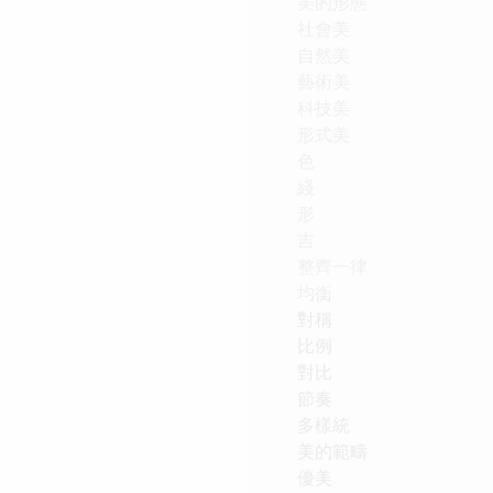
美的形態
社會美
自然美
藝術美
科技美
形式美
色
綫
形
吉
整齊一律
均衡
對稱
比例
對比
節奏
多樣統
美的範疇
優美