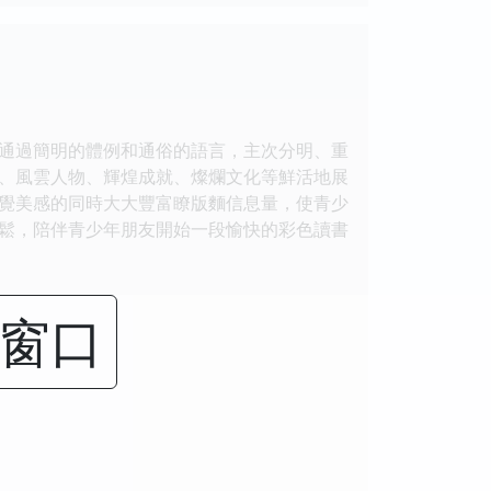
通過簡明的體例和通俗的語言，主次分明、重
、風雲人物、輝煌成就、燦爛文化等鮮活地展
覺美感的同時大大豐富瞭版麵信息量，使青少
鬆，陪伴青少年朋友開始一段愉快的彩色讀書
閉窗口