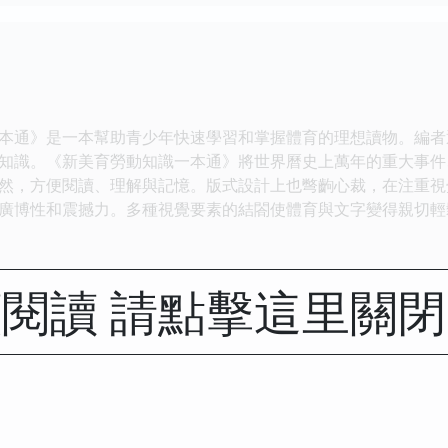
通》是一本幫助青少年快速學習和掌握體育的理想讀物。編者
知識。《新美育勞動知識一本通》將世界曆史上萬年的重大事件
然，方便閱讀、理解與記憶。版式設計上也彆齣心裁，在注重視
廣博性和震撼力。多種視覺要素的結閤使體育與文字變得親切輕
閱讀 請點擊這里關