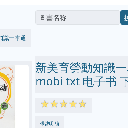
知識一本通
新美育勞動知識一本通
mobi txt 电子书 
☆
☆
☆
☆
☆
張啓明 編