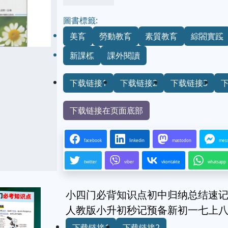
圖書標籤:
美育
勞動教育
素質教育
綜閤實踐
新課標
課外閱讀
下载链接1
下载链接2
下载链接3
下载链接在页面底部
facebook
linkedin
mastodon
mes
twitter
viber
vkontakte
whatsapp
小四门必背知识点初中归纳总结速
人教版小升初秒记预备新初一七上
下载链接1
下载链接2