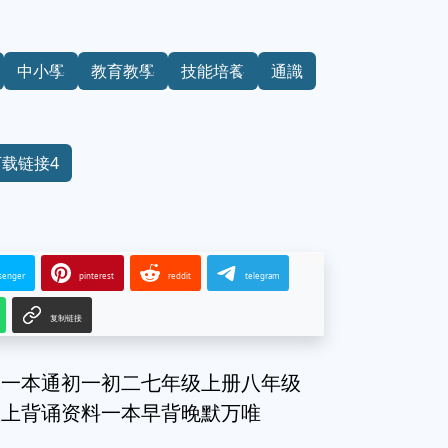
中小學
教育教學
技能培養
通識
下载链接4
senger
pinterest
reddit
telegram
复制链接
记一本通初一初二七年级上册八年级
八上背诵资料一本早背晚默万唯