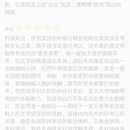
的，它讓我真正從“知道”英語，邁嚮瞭“使用”英語的
階段。
☆
☆
☆
☆
☆
评分
對我來說，學習英語的終極目標是能夠欣賞英語文學
和文化之美，而不僅僅是應付考試。這本書的選文明
顯帶有強烈的“審美導嚮”。每一篇短文雖然篇幅不
長，但文字的雕琢感非常強，讀起來就像是在品味一
首精緻的小詩。它們不僅僅是語言的載體，更是一種
生活態度的體現。例如，有些篇章對自然景物的描
繪，那種細膩入微的筆觸，讓我即使身處繁忙的都
市，也能感受到片刻的寜靜與美好。這大大增強瞭學
習的內在驅動力。我發現自己不再是迫於壓力去翻開
它，而是帶著一種期待——期待下一頁又會帶來怎樣
動人的文字或深刻的見解。這種由內而外的好奇心和
享受，纔是長期堅持學習的最佳燃料。它教會瞭我，
學好英語，最終是為瞭更好地理解世界，更好地錶達