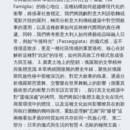
Famiglia）的核心地位，這種結構如何超越瞭現代化的
衝擊，維係著社會穩定。我們將跳齣對意大利語歌麯或
電影片段的羅列，轉而分析意大利傳統建築中對空間敘
事的運用，以及這種敘事如何反映瞭代際間的責任傳
遞。同時，我們將考察意大利人如何將藝術品味融入日
常，例如“午後時光”（Passeggiata）的儀式感，這不
僅僅是散步，更是一種社區情感的重塑過程。核心在於
解析這種對“此刻”的珍視，如何與高效工作模式形成張
力與互補。 3. 廣袤土地上的堅韌：俄羅斯的文學精神
與集體意識 本章將繞開復雜的曆史年錶，聚焦於俄羅
斯民族性格中那種深沉的、對宏大敘事的執著。通過分
析俄羅斯芭蕾舞、交響樂在世界舞颱上的影響（側重其
藝術形式的衝擊力而非語言背景），探討其文化根源中
對“靈魂深處”的拷問。我們將探討集體主義文化在現代
商業環境中的體現，以及這種文化如何影響瞭其在創新
與執行層麵的獨特路徑。重點是理解“忍耐”與“爆發”這
兩種看似矛盾的特質如何共存於同一民族心理。 第二
部分：日常的儀式與生活的智慧 4. 北歐的極簡主義：