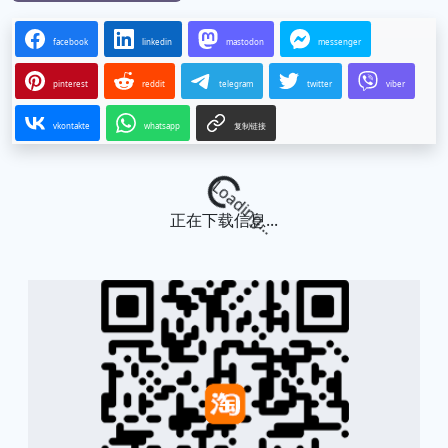
facebook
linkedin
mastodon
messenger
pinterest
reddit
telegram
twitter
viber
vkontakte
whatsapp
复制链接
Loading...
正在下载信息...