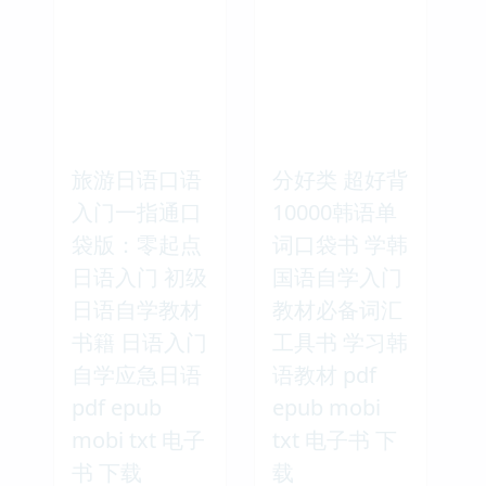
旅游日语口语
分好类 超好背
入门一指通口
10000韩语单
袋版：零起点
词口袋书 学韩
日语入门 初级
国语自学入门
日语自学教材
教材必备词汇
书籍 日语入门
工具书 学习韩
自学应急日语
语教材 pdf
pdf epub
epub mobi
mobi txt 电子
txt 电子书 下
书 下载
载