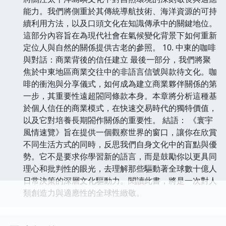
能力。我們將側重於其傳統導航技術、海洋資源的可持
續利用方法，以及口頭文化在知識傳承中的關鍵地位。
這部分內容旨在為現代社會在氣候變化背景下如何重新
定位人與自然的關係提供古老的參照。 10. 中東的咖啡
與對話：商業背後的信任建立 最後一部分，我們將聚
焦於中東地區商業交往中的非語言信號與款待文化。咖
啡的衝泡與分享儀式，如何成為建立商業夥伴關係的第
一步，其重要性遠超閤同條款本身。本章將分析這種基
於個人信任的商業模式，在快速交易時代的獨特價值，
以及它對培養長期閤作關係的重要性。 結語： 《寰宇
風情速覽》旨在提供一個觀察世界的窗口，讓你在欣賞
不同生活方式的同時，反思我們自身文化中的盲點與優
勢。它不是要求你學習新的語言，而是鼓勵你以更具同
理心和批判性的眼光，去理解那些驅動著全球數十億人
日常決策的深層文化驅動力。閱讀此書，將是一次對人
類創造力與適應性的全球性緻敬。