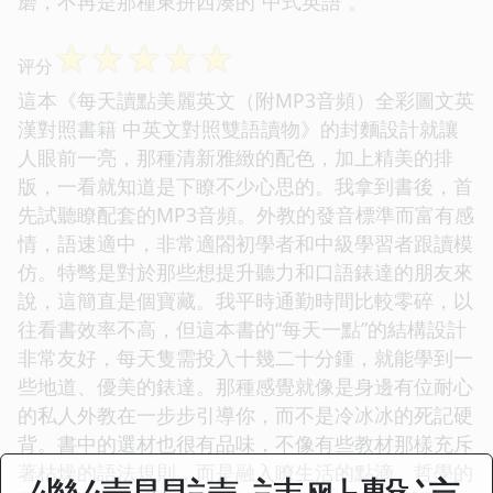
磨，不再是那種東拼西湊的“中式英語”。
☆
☆
☆
☆
☆
评分
這本《每天讀點美麗英文（附MP3音頻）全彩圖文英
漢對照書籍 中英文對照雙語讀物》的封麵設計就讓
人眼前一亮，那種清新雅緻的配色，加上精美的排
版，一看就知道是下瞭不少心思的。我拿到書後，首
先試聽瞭配套的MP3音頻。外教的發音標準而富有感
情，語速適中，非常適閤初學者和中級學習者跟讀模
仿。特彆是對於那些想提升聽力和口語錶達的朋友來
說，這簡直是個寶藏。我平時通勤時間比較零碎，以
往看書效率不高，但這本書的“每天一點”的結構設計
非常友好，每天隻需投入十幾二十分鍾，就能學到一
些地道、優美的錶達。那種感覺就像是身邊有位耐心
的私人外教在一步步引導你，而不是冷冰冰的死記硬
背。書中的選材也很有品味，不像有些教材那樣充斥
著枯燥的語法規則，而是融入瞭生活的點滴、哲學的