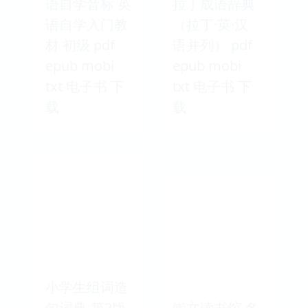
语自学音标 英
拉丁成语辞典
语自学入门教
（拉丁·英·汉
材 初级 pdf
语并列） pdf
epub mobi
epub mobi
txt 电子书 下
txt 电子书 下
载
载
小学生组词造
句词典-第2版-
崇文读书馆 名