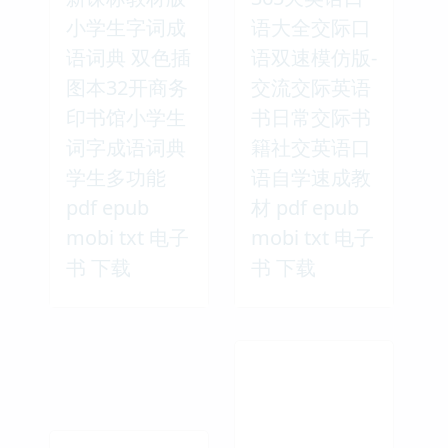
小学生字词成
语大全交际口
语词典 双色插
语双速模仿版-
图本32开商务
交流交际英语
印书馆小学生
书日常交际书
词字成语词典
籍社交英语口
学生多功能
语自学速成教
pdf epub
材 pdf epub
mobi txt 电子
mobi txt 电子
书 下载
书 下载