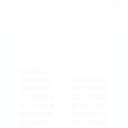
韩语发音入门
王 零基础 标
零基础漫画韩
准韩国语自学
语入门 轻松快
入门书 韩语自
速入门 音频免
学入门书籍 旅
费下载 从零开
游交际职场韩
始学韩语口 韩
语口语自学
语入门 彩图版