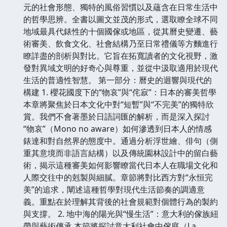
元的社會形態、獨特的風俗習慣以及蘊含在日常生活中
的哲學思辨。全書以圖文並茂的形式，選取瞭全球不同
地域最具代錶性的十個國傢或地區，從其曆史變遷、藝
術審美、飲食文化、社會結構乃至日常禮儀等方麵進行
瞭詳盡的剖析與對比。它旨在拓寬讀者的文化視野，激
發對異域文明的好奇心與尊重，並從中汲取適用於現代
生活的普適性智慧。 第一部分：曆史的迴響與現代的
構建 1. 櫻花國度下的“物哀”與“侘寂”：日本的審美哲學
本章將聚焦於日本文化中對“短暫”與“不完美”的獨特欣
賞。我們不會著墨於日語詞匯的解析，而是深入探討
“物哀”（Mono no aware）如何滲透到日本人的情感
錶達和對自然界的態度中。通過分析浮世繪、俳句（側
重其意境而非語言結構）以及傳統園林設計中的留白藝
術，揭示這種審美如何影響瞭當代日本人在職場文化和
人際交往中的剋製與細膩。章節將對比西方對“永恒完
美”的追求，闡述這種哲學對現代生活節奏的調適意
義。重點在於理解其背後的社會規範對個體行為的製約
與支撐。 2. 地中海的陽光與“慢生活”：意大利的傢族紐
帶與藝術傳承 本節將探討意大利社會中傢庭（La