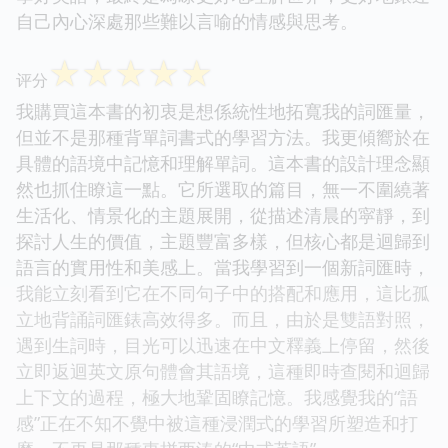
自己內心深處那些難以言喻的情感與思考。
☆
☆
☆
☆
☆
评分
我購買這本書的初衷是想係統性地拓寬我的詞匯量，
但並不是那種背單詞書式的學習方法。我更傾嚮於在
具體的語境中記憶和理解單詞。這本書的設計理念顯
然也抓住瞭這一點。它所選取的篇目，無一不圍繞著
生活化、情景化的主題展開，從描述清晨的寜靜，到
探討人生的價值，主題豐富多樣，但核心都是迴歸到
語言的實用性和美感上。當我學習到一個新詞匯時，
我能立刻看到它在不同句子中的搭配和應用，這比孤
立地背誦詞匯錶高效得多。而且，由於是雙語對照，
遇到生詞時，目光可以迅速在中文釋義上停留，然後
立即返迴英文原句體會其語境，這種即時查閱和迴歸
上下文的過程，極大地鞏固瞭記憶。我感覺我的“語
感”正在不知不覺中被這種浸潤式的學習所塑造和打