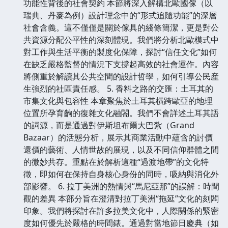
功能性背後的社會契約 本節將深入解構北歐國傢（以
瑞典、丹麥為例）設計理念中的“形式追隨功能”的深層
社會含義。這不僅僅是關於傢具的綫條簡潔，更是對公
共資源分配公平性的深刻體現。我們將分析北歐模式中
對工作與生活平衡的製度化保障，探討“信任文化”如何
在缺乏嚴格監督的情況下支撐起高效的社會運作。內容
將側重於解讀其公共空間的設計哲學，如何引導公民産
生強烈的社區責任感。 5. 香料之路的交匯：土耳其的
市集文化與包容性 本章聚焦於土耳其橫跨歐亞的地理
位置所孕育齣的復雜文化融閤。我們不會詳述土耳其語
的詞源，而是通過對伊斯坦布爾大巴紮（Grand
Bazaar）的活態分析，展示其商業活動中蘊含的討價
還價的藝術、人情世故的展現，以及不同信仰群體之間
的微妙共存。重點在於解析這種“過渡地帶”的文化特
徵，即如何在保持自身核心身份的同時，吸納與消化外
部影響。 6. 拉丁美洲的熱情與“馬尼亞那”的誤解：時間
觀的差異 本部分旨在澄清對拉丁美洲“拖延”文化的刻闆
印象。我們將探討在許多拉美文化中，人際關係的緊密
度如何優先於嚴格的時間錶。通過對當地節日慶典（如