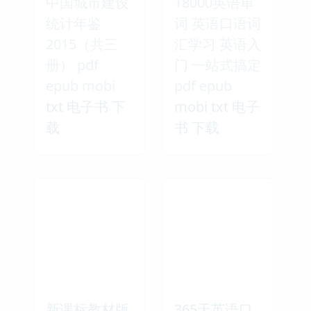
中国城市建设
18000英语单
统计年鉴
词 英语口语词
2015（共三
汇学习 英语入
册） pdf
门 一站式搞定
epub mobi
pdf epub
txt 电子书 下
mobi txt 电子
载
书 下载
新课标教材版
365天英语口