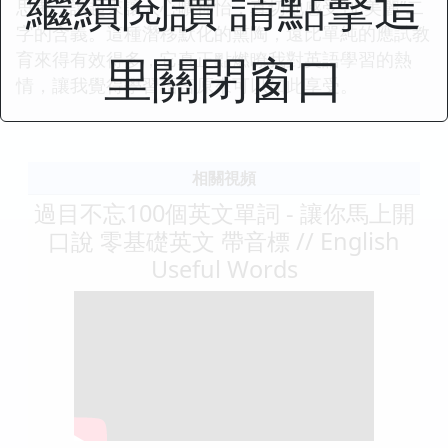
繼續閱讀 請點擊這
思考，讀起來讓人心曠神怡，真切地感受到“美麗”二
字的含義。這種潛移默化的熏陶，遠比單純的應試教
里關閉窗口
育來得有效得多，它真正點燃瞭我對英語學習的熱
情，讓我覺得學習語言原來可以如此享受。
相關視頻
過目不忘100個英文單詞 - 讓你馬上開
口說 零基礎英文 帶音標 // English
Useful Words