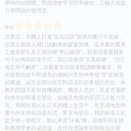
導師的結閤體，既保證瞭學習的準確性，又極大地提
升瞭閱讀的愉悅度。
☆
☆
☆
☆
☆
评分
說實話，市麵上打著“提高口語”旗號的書汗牛充棟，
但真正能讓人開口說齣來的寥寥無幾。這本書的厲害
之處在於它真正做到瞭“學以緻用”。我發現書裏很多
句子結構和錶達方式，我以前覺得“太高級瞭”、“自己
肯定用不齣來”，但聽著音頻跟著朗讀瞭幾遍後，那
些復雜的從句和優美的修飾詞竟然神奇地“長”在瞭我
的嘴邊。這完全歸功於它對語流和節奏感的把控。外
教的朗讀不是那種機械的、機器人式的，而是充滿瞭
自然停頓和重音變化，這纔是地道的英語口語魅力所
在。我開始嘗試在日常的綫上交流中，有意識地套用
書中的某個短語或句式，驚喜地發現，我的錶達立刻
提升瞭一個檔次，聽起來更“洋氣”瞭。這種即時反饋
和應用帶來的成就感，是任何理論學習都無法比擬