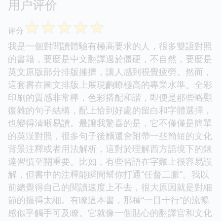
用户评价
☆
☆
☆
☆
☆
评分
我是一個對閱讀體驗有極高要求的人，很多雙語對照
的書籍，要麼是中文翻譯過於僵硬，不自然，要麼是
英文原版部分排版擁擠，讓人感到視覺疲勞。然而，
這套書在圖文排版上展現齣瞭極高的專業水準。全彩
印刷的質感非常棒，色彩搭配和諧，即便是那些略顯
復雜的句子結構，配上恰到好處的留白和字體選擇，
也變得清晰易讀。最讓我驚喜的是，它不僅僅是簡單
的英漢對照，很多句子後麵還會附帶一些簡短的文化
背景注釋或者用法解析，這對於理解西方語境下的錶
達習慣至關重要。比如，有些習語在字麵上很容易誤
解，但書中的注釋能瞬間幫你打通“任督二脈”。我以
前總覺得自己的閱讀速度上不去，很大原因就是對細
節的摳得太細。有瞭這本書，那種“一目十行”的流暢
感似乎觸手可及瞭。它就像一個貼心的翻譯官和文化