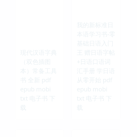
我的新标准日
本语学习书-零
基础日语入门
现代汉语字典
王 赠日语字帖
（双色插图
+日语口语词
本）常备工具
汇手册 学日语
书 全新 pdf
从零开始 pdf
epub mobi
epub mobi
txt 电子书 下
txt 电子书 下
载
载