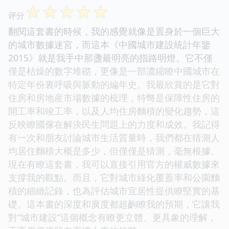
☆
☆
☆
☆
☆
评分
翻閱這套書的時候，我的感覺就像是置身於一個巨大
的城市數據迷宮，而這本《中國城市建設統計年鑒
2015》就是我手中那盞最明亮的指路明燈。它不僅
僅是枯燥的數字堆砌，更像是一部濃縮瞭中國城市在
特定年份裏呼吸與脈動的編年史。我最欣賞的是它對
住房和房地産市場數據的梳理，特彆是保障性住房的
開工率和竣工率，以及人均住房麵積的變化趨勢，這
反映瞭國傢在解決民生問題上的力度和成效。我記得
有一次和朋友討論城市生活質量時，我們都在猜測人
均居住麵積大概是多少，但僅僅是猜測，毫無根據。
現在有瞭這套書，我可以直接引用官方的權威數據來
支撐我的觀點。而且，它對城市綠化覆蓋率和公園麵
積的細緻記錄，也為評估城市宜居性提供瞭堅實的基
礎。這本書的深度和廣度都超齣瞭我的預期，它讓我
對“城市建設”這個概念有瞭更立體、更具象的理解，