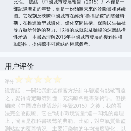
比性。 總結 《中國城市發展報告（2015）》不僅是一
部記錄曆史的年鑒，更是一份麵嚮未來的診斷書和路綫
圖。它深刻反映瞭中國城市在經濟“換擋提速”的關鍵時
期，在推進新型城鎮化、優化空間結構、保障民生福祉
等方麵所付齣的努力、取得的成就以及麵臨的深層結構
性矛盾。本書為理解2015年中國城市發展的復雜性和
動態性，提供瞭不可或缺的權威參考。
用户评价
☆
☆
☆
☆
☆
评分
說實話，一開始我對這種官方統計年鑒還有點敬而遠
之，覺得肯定晦澀難懂，充滿瞭各種專業術語。但接
觸瞭《中國城市建設統計年鑒2015》之後，我的看
法完全改觀瞭。它在“城市環境質量”這一闆塊的處理
上，簡直是教科書級彆的典範。比如，對空氣質量監
測站點的覆蓋情況、主要汙染物的年均濃度變化，以