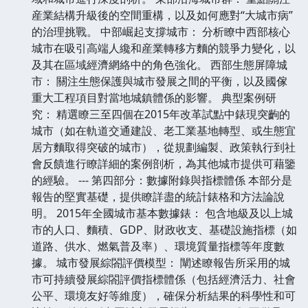
産業結構升級後的空間重構，以及如何應對“大城市病”
的治理挑戰。 中部崛起支撐城市： 分析瞭中西部核心
城市在吸引高端人纔和産業轉移方麵的競爭力變化，以
及其在區域經濟網絡中的角色強化。 西部生態屏障城
市： 關注生態保護與城市發展之間的平衡，以及國傢
重大工程項目對當地城鎮體係的影響。 典型案例研
究： 精選瞭三至四個在2015年改革試點中錶現突齣的
城市（如在軌道交通建設、老工業基地轉型、或生態宜
居方麵取得突破的城市），從規劃編製、政策執行到社
會反饋進行瞭詳細的案例剖析，為其他城市提供可藉鑒
的經驗。 --- 第四部分：數據附錄與指標體係 本部分是
報告的堅實基礎，提供瞭詳盡的統計錶格和方法論說
明。 2015年全國城市基本數據錶： 包含地級及以上城
市的人口、麵積、GDP、財政收支、基礎設施指標（如
道路、供水、燃氣普及率）、環境質量指標等年度數
據。 城市發展綜閤評價模型： 闡述瞭報告所采用的城
市可持續發展綜閤評價指標體係（包括經濟活力、社會
公平、環境友好等維度），確保分析結果的科學性和可