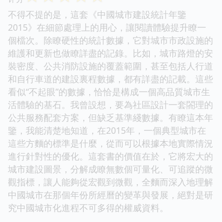
不得不提的是，這套《中國城市建設統計年鑒
2015》在細節處理上的用心，讓閱讀體驗提升瞭一
個檔次。除瞭硬性的統計數據，它對城市市政設施的
維護和更新也做瞭詳盡的記錄。比如，城市路燈的安
裝密度、公共消防設施的覆蓋範圍，甚至包括人行道
和自行車道的建設裏程數據，都有詳盡的記載。這些
看似“不起眼”的數據，恰恰是構成一個高品質城市生
活體驗的基石。我曾設想，要為社區設計一套閤理的
公共服務配套方案，但缺乏基準綫數據。有瞭這本年
鑒，我能清楚地知道，在2015年，一個典型城市在
這些方麵的標準是什麼，從而可以根據本地實際情況
進行針對性的優化。這套書的價值在於，它將宏大的
城市建設圖景，分解成瞭無數個可量化、可追蹤的微
觀指標，讓人能夠從宏觀到微觀，全麵而深入地理解
中國城市在那個年份所經曆的變革與發展，絕對是研
究中國城市化進程不可多得的權威資料。