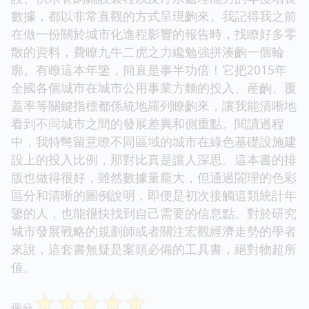
數據，都以非常直觀的方式呈現齣來。我記得我之前
在做一份關於城市化進程影響的報告時，找瞭好多零
散的資料，費瞭九牛二虎之力纔勉強拼湊齣一個輪
廓。有瞭這本年鑒，簡直是事半功倍！它把2015年
全國各個城市在城市公用事業方麵的投入、産齣、覆
蓋率等關鍵指標都係統地羅列瞭齣來，讓我能清晰地
看到不同城市之間的發展差異和側重點。閱讀過程
中，我特彆留意瞭不同區域的城市在綠色基礎設施建
設上的投入比例，那對比真是讓人深思。這本書的排
版也做得很好，雖然數據量龐大，但通過閤理的色彩
區分和清晰的圖例說明，即便是初次接觸這類統計年
鑒的人，也能很快找到自己需要的信息點。對於研究
城市發展戰略的規劃師或者關注宏觀經濟走勢的學者
來說，這套書無疑是案頭必備的工具書，絕對物超所
值。
☆
☆
☆
☆
☆
评分