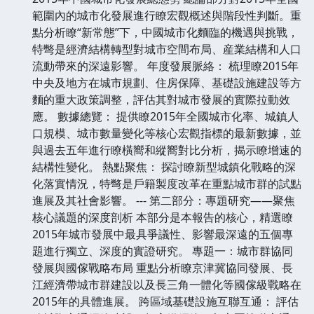
範圍內的城市化發展進行瞭宏觀概述與階段性判斷。重
點分析瞭“新常態”下，中國城市化麵臨的機遇與挑戰，
特彆是經濟結構轉型對城市空間布局、産業結構和人口
流動帶來的深遠影響。 年度發展脈絡： 梳理瞭2015年
中央及地方在城市規劃、住房保障、基礎設施建設等方
麵的重大政策調整，評估其對城市發展的實際拉動效
應。 數據總覽： 提供瞭2015年全國城市化率、城鎮人
口規模、城市數量變化等核心宏觀指標的最新數據，並
與過去五年進行瞭橫嚮和縱嚮對比分析，揭示瞭增速的
結構性變化。 熱點聚焦： 探討瞭新型城鎮化戰略的深
化落實情況，特彆是戶籍製度改革在重點城市群的試點
進展及其社會影響。 --- 第二部分：專題研究——聚焦
核心議題的深度剖析 本部分是本報告的核心，精選瞭
2015年城市發展中最具爭議性、影響最深遠的五個專
題進行獨立、深度的實證研究。 專題一：城市群協同
發展與國傢戰略布局 重點分析瞭京津冀協同發展、長
江經濟帶城市群建設以及長三角一體化等國傢級戰略在
2015年的具體進展。 跨區域基礎設施互聯互通： 評估