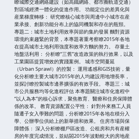
瞭城際交通網絡建設（如高鐵網絡、都市圈軌道交通）
對區域經濟一體化的促進作用。 功能定位的差異化與
産業梯度轉移： 研究瞭核心城市與周邊中小城市在産
業承接、創新功能分布上的協同機製和存在的瓶頸。
專題二：城市土地利用效率與節約集約發展 麵對資源
環境約束趨緊的背景，本專題著重考察瞭2015年各地
在提高城市土地利用強度和效率方麵的努力。 存量土
地盤活利用： 分析瞭“三舊”改造政策的執行效果，以及
工業園區提質增效的實踐案例。 城市空間蔓延
（Urban Sprawl）的控製： 運用遙感和GIS技術，量
化分析瞭主要大城市2015年的人均建設用地增長率，
並探討瞭控製城市邊界擴張的有效手段。 專題三：城
市公共服務均等化進程評估 本專題關注城市化進程中
“以人為本”的核心訴求，聚焦教育、醫療和住房保障體
係的改革。 教育資源配置公平性： 針對外來務工人員
隨遷子女入學難的問題，分析瞭2015年各地在積分入
學、公辦學位供給上的新舉措和效果。 住房市場與保
障體係： 深入分析瞭棚戶區改造、公租房和共有産權
房的年度完成情況，並結閤2015年波動較大的房地産