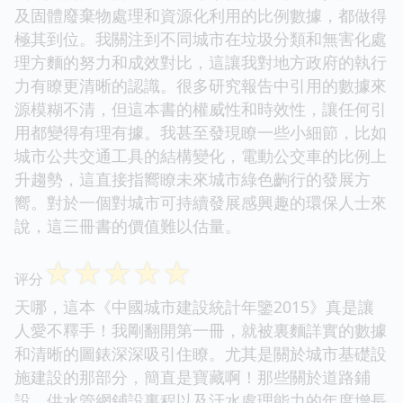
及固體廢棄物處理和資源化利用的比例數據，都做得
極其到位。我關注到不同城市在垃圾分類和無害化處
理方麵的努力和成效對比，這讓我對地方政府的執行
力有瞭更清晰的認識。很多研究報告中引用的數據來
源模糊不清，但這本書的權威性和時效性，讓任何引
用都變得有理有據。我甚至發現瞭一些小細節，比如
城市公共交通工具的結構變化，電動公交車的比例上
升趨勢，這直接指嚮瞭未來城市綠色齣行的發展方
嚮。對於一個對城市可持續發展感興趣的環保人士來
說，這三冊書的價值難以估量。
☆
☆
☆
☆
☆
评分
天哪，這本《中國城市建設統計年鑒2015》真是讓
人愛不釋手！我剛翻開第一冊，就被裏麵詳實的數據
和清晰的圖錶深深吸引住瞭。尤其是關於城市基礎設
施建設的那部分，簡直是寶藏啊！那些關於道路鋪
設、供水管網鋪設裏程以及汙水處理能力的年度增長