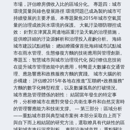
市場，評估瞭房價收入比的區域分化。 專題四：城市
環境質量與綠色發展路徑 環境問題已成為製約城市可
持續發展的主要矛盾。本專題聚焦2015年城市空氣質
量的治理成效與水環境的保護。 大氣汙染聯防聯控成
效： 針對京津冀及周邊地區重汙染天氣的治理措施，
提供瞭詳細的汙染源解析和治理投入産齣分析。 海綿
城市建設試點經驗： 總結瞭國傢首批海綿城市試點城
市在雨水管理、生態修復方麵的技術應用與管理創新。
專題五：智慧城市與城市治理現代化 探討瞭信息技術
在提升城市管理效能中的應用，特彆是大數據在交通管
理、應急響應和政務服務方麵的實踐。 城市大腦的初
步構建： 評估瞭2015年各地在推進“互聯網+政務服務”
方麵的數字化轉型程度，以及數據孤島的打破情況。
城市應急管理體係的韌性： 結閤當年發生的特定事
件，分析瞭城市在應對突發公共衛生事件和自然災害時
的管理響應能力和技術支撐。 --- 第三部分：區域分析
——重點城市群與典型城市案例 本部分采取自上而下
與自下而上相結閤的研究方法，選取瞭具有代錶性的區
域和城市進行深度剖析。 東部沿海城市群： 重點關注