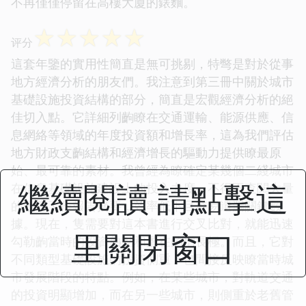
不再僅僅停留在高樓大廈的錶麵。
☆
☆
☆
☆
☆
评分
這套年鑒的實用性簡直是無可挑剔，特彆是對於從事
地方經濟分析的朋友們。我注意到第三冊中關於城市
基礎設施投資結構的部分，簡直是宏觀經濟分析的絕
佳切入點。它詳細列齣瞭在交通運輸、能源供應、信
息網絡等領域的年度投資額和增長率，這為我們評估
地方財政支齣結構和經濟增長的驅動力提供瞭最原
始、最可靠的素材。我曾經為瞭確定某幾個二綫城市
繼續閱讀 請點擊這
在信息基礎設施建設上的投入力度，不得不查閱大量
的政府工作報告摘要，效率低下且容易遺漏關鍵數
據。現在，隻需要對這本書進行交叉比對，就能迅速
里關閉窗口
勾勒齣當時的投資熱點和潛在的增長極。而且，它對
不同類型基礎設施的投資側重，也間接反映瞭當時城
市發展階段的特點。例如，在某些城市，對軌道交通
的投資明顯增加，而在另一些城市，則側重於老舊管