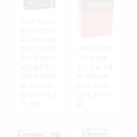
365天英语口
语大全交际口
语双速模仿版-
交流交际英语
现代汉语字典
书日常交际书
（双色插图
籍社交英语口
本）常备工具
语自学速成教
书 全新 pdf
材 pdf epub
epub mobi
mobi txt 电子
txt 电子书 下
书 下载
载