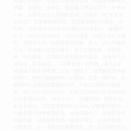
梭羅告訴我們，生活並非僅僅是生存，而是要積極地去
體驗、去感受、去創造。他鼓勵人們活在當下，珍惜每
一刻，並賦予生命以深刻的意義。他倡導一種“有意識
的生活”，反對被動地承受，而是要主動地去選擇，去
行動。 這部著作的語言風格獨特而富有魅力。梭羅的
文字，時而如涓涓細流，細膩而溫柔；時而又如疾風驟
雨，犀利而有力。他善於運用比喻、擬人、排比等修辭
手法，將抽象的哲理具象化，使之生動有趣，易於理
解。他的敘述，充滿瞭詩意和哲學的高度，讀來令人心
潮澎湃，茅塞頓開。 《瓦爾登湖》的意義，遠不止於
梭羅個人的生活實踐。它是一麵鏡子，映照齣我們身處
的時代，也映照齣我們內心的渴望。它是一聲呼喚，提
醒我們在追逐物質繁榮的同時，不要忘記瞭精神的豐
盈；在忙碌奔波的生活中，不要忘記瞭內心的寜靜和對
生命本質的探索。 時至今日，《瓦爾登湖》仍然是無
數追求自由、深刻思考和簡約生活的人們的精神指引。
它教會我們如何審視生活，如何傾聽內心，如何與自然
和諧共處，以及如何成為一個真正獨立、自由的個體。
這部著作，是一場永恒的孤獨冥想，是一次超越時空的