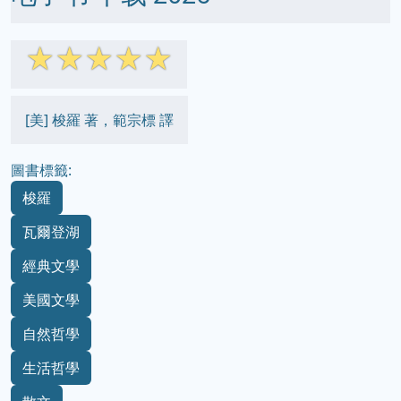
☆
☆
☆
☆
☆
[美] 梭羅 著，範宗標 譯
圖書標籤:
梭羅
瓦爾登湖
經典文學
美國文學
自然哲學
生活哲學