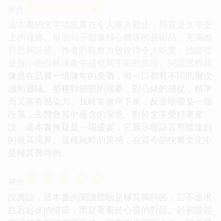
☆
☆
☆
☆
☆
评分
這本書的文字功底實在令人嘆為觀止，簡直是文學史
上的瑰寶。每個句子都像精心雕琢的藝術品，充滿瞭
哲思和詩意。作者的觀察力敏銳得令人吃驚，他能從
最微小的自然現象中捕捉到宇宙的真理。閱讀過程就
像是在品嘗一壇陳年的美酒，每一口都有不同的層次
感和迴味。那種對細節的描摹，對心緒的捕捉，精準
而又富有感染力。我時常會停下來，反復咀嚼某一個
段落，去體會其中蘊含的深意。對於文字愛好者來
說，這本書無疑是一場盛宴，它展示瞭語言所能達到
的最高境界。這種純粹的美感，在當今的快餐文化中
是極其難得的。
☆
☆
☆
☆
☆
评分
說實話，這本書的閱讀體驗是極其獨特的，它不追求
跌宕起伏的情節，而是著重於心靈的對話。起初讀起