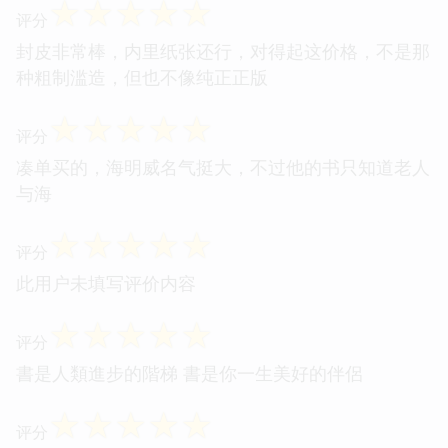
☆
☆
☆
☆
☆
评分
封皮非常棒，内里纸张还行，对得起这价格，不是那
种粗制滥造，但也不像纯正正版
☆
☆
☆
☆
☆
评分
凑单买的，海明威名气挺大，不过他的书只知道老人
与海
☆
☆
☆
☆
☆
评分
此用户未填写评价内容
☆
☆
☆
☆
☆
评分
書是人類進步的階梯 書是你一生美好的伴侶
☆
☆
☆
☆
☆
评分