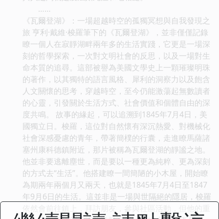
……
《瓦爾登湖》：一場超越時空的孤獨冥想與自我發現之
旅 亨利·戴維·梭羅筆下的《瓦爾登湖》，並非僅僅記錄
瞭一個人在寂靜湖畔兩年多的生活實踐，它更是一場深
刻的哲學探索，一次對文明社會的反思，以及一場對生
命本質的追尋。這部被譽為美國文學史上一顆璀璨明珠
的著作，以其獨特的語言風格、犀利的洞察力以及飽含
人文關懷的思考，穿越時空，至今仍能激蕩起無數讀者
的心靈，引發關於生活方式、社會價值和個體自由的深
度共鳴。 故事的緣起，可以追溯到1845年7月4日，美
國獨立日。梭羅，這位對自然懷有深沉熱愛、對機械化
社會深感憂慮的青年，帶著簡樸的行囊，走進瞭馬薩諸
塞州康科德鎮附近，那片被稱為瓦爾登湖的靜謐之地。
他並非要逃離塵世，而是要以一種更為純粹、更為深刻
的方式去“生活”。他搭建瞭一間簡陋的小木屋，開始瞭
為期兩年兩個月又兩天，也就是1845年7月4日至1847
年9月6日的生活。這並非是一場與世隔絕的隱居，梭羅
依然會前往鎮上，拜訪朋友，參與社區活動，但他的重