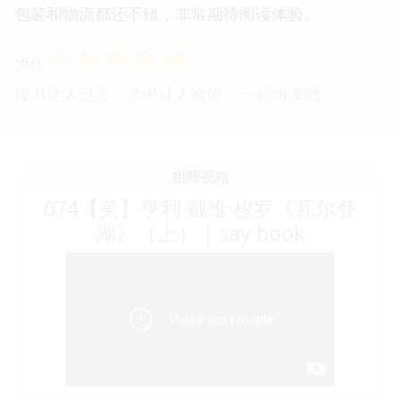
包装和物流都还不错，非常期待阅读体验。
☆
☆
☆
☆
☆
评分
读书让人进步，读书让人愉悦，一起阅读吧
相關視頻
074【美】亨利·戴维·梭罗《瓦尔登
湖》（上）｜say book