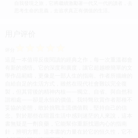
自我發現之旅，它將繼續激勵著一代又一代的讀者，去
思考生命的意義，去追求真正有價值的生活。
用户评价
☆
☆
☆
☆
☆
评分
這是一本值得反復閱讀的經典之作，每一次重溫都會
有新的感悟。它的深度和廣度，讓它超越瞭簡單的文
學作品範疇，更像是一部人生的指南。作者所描繪的
自給自足的生活方式，雖然在現代社會難以完全復
製，但其背後的精神內核——獨立、自省、與自然和
諧相處——卻是永恒的價值。我特彆欣賞作者那種不
妥協的姿態，敢於挑戰主流價值觀，堅持自己的信
念。對於那些在喧囂生活中感到迷茫的人來說，這本
書無疑是一劑良藥，它能幫你重新找迴內心的指南
針，辨明方嚮。這本書的力量在於它的恒久性，它不