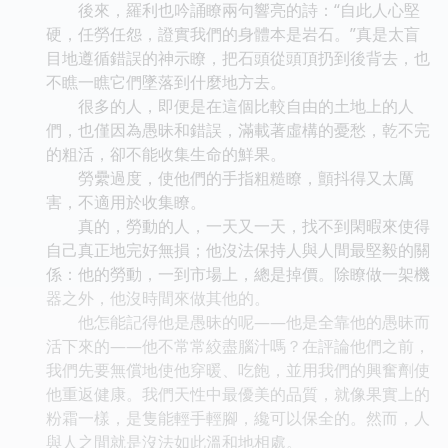
後來，羅利也吟誦瞭兩句響亮的詩：“自此人心堅
硬，任勞任怨，證實我們的身體本是岩石。”真是太盲
目地遵循錯誤的神示瞭，把石頭從頭頂扔到後背去，也
不瞧一瞧它們墜落到什麼地方去。
很多的人，即便是在這個比較自由的土地上的人
們，也僅因為愚昧和錯誤，滿載著虛構的憂愁，乾不完
的粗活，卻不能收集生命的鮮果。
勞纍過度，使他們的手指粗糙瞭，顫抖得又太厲
害，不適用於收集瞭。
真的，勞動的人，一天又一天，找不到閑暇來使得
自己真正地完好無損；他沒法保持人與人間最堅毅的關
係：他的勞動，一到市場上，總是掉價。除瞭做一架機
器之外，他沒時間來做其他的。
他怎能記得他是愚昧的呢——他是全靠他的愚昧而
活下來的——他不常常絞盡腦汁嗎？在評論他們之前，
我們先要無償地使他穿暖、吃飽，並用我們的興奮劑使
他重返健康。我們天性中最優美的品質，就像果實上的
粉霜一樣，是隻能輕手輕腳，纔可以保全的。然而，人
與人之間就是沒法如此溫和地相處。