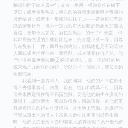
麯瞭的脖子輸入胃中”；或者一生用一根鏈條拴在樹下
度日；或者像毛毛蟲，用自己的身體來衡量巨大帝國的
廣袤幅員；或者用一隻腳站在柱子上——甚至這些有意
識的贖罪行為，也不一定比我每天目睹的景象更加難以
置信，更加令人驚詫。赫拉剋勒斯…的十二件苦差，和
我鄰居所做過的那些對比起來，完全是小菜一碟，因為
苦差隻有十二件，而且有個終點，但我總也見不到這些
人宰殺或者捕獲任何一頭怪獸，或者做完任何苦差。他
們也沒有像伊俄拉斯②這樣的朋友，拿一塊燒紅的烙
鐵來燒灼九頭蛇的頭頸，所以割掉一個蛇頭，便又長齣
兩個蛇頭。
我看到一些青年人，我的同鄉，他們的不幸在於不
得不去繼承農莊、房屋、榖倉、牲口和農具不可，因為
這些東西是得獲得容易擺脫難。要是他們齣生在廣袤的
草場上，讓狼喂大，那就好得多，因為這樣一來他們更
容易看清自己得在什麼樣的一片土地上勞動。是誰把他
們變成瞭土地的僕人？當世人命中注定隻能忍辱生活
時，他們又怎麼會享受60英畝地的豐收呢？為什麼他們