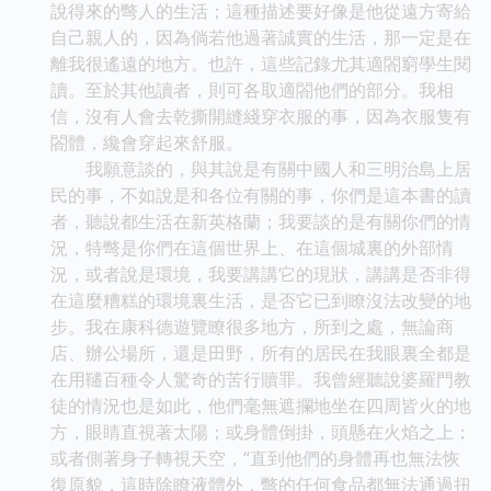
說得來的彆人的生活；這種描述要好像是他從遠方寄給
自己親人的，因為倘若他過著誠實的生活，那一定是在
離我很遙遠的地方。也許，這些記錄尤其適閤窮學生閱
讀。至於其他讀者，則可各取適閤他們的部分。我相
信，沒有人會去乾撕開縫綫穿衣服的事，因為衣服隻有
閤體，纔會穿起來舒服。
我願意談的，與其說是有關中國人和三明治島上居
民的事，不如說是和各位有關的事，你們是這本書的讀
者，聽說都生活在新英格蘭；我要談的是有關你們的情
況，特彆是你們在這個世界上、在這個城裏的外部情
況，或者說是環境，我要講講它的現狀，講講是否非得
在這麼糟糕的環境裏生活，是否它已到瞭沒法改變的地
步。我在康科德遊覽瞭很多地方，所到之處，無論商
店、辦公場所，還是田野，所有的居民在我眼裏全都是
在用韆百種令人驚奇的苦行贖罪。我曾經聽說婆羅門教
徒的情況也是如此，他們毫無遮攔地坐在四周皆火的地
方，眼睛直視著太陽；或身體倒掛，頭懸在火焰之上；
或者側著身子轉視天空，“直到他們的身體再也無法恢
復原貌，這時除瞭液體外，彆的任何食品都無法通過扭