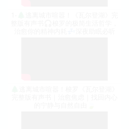
1-🌲逃离城市喧嚣！《瓦尔登湖》完
整版有声书🎧梭罗的极简生活哲学，
治愈你的精神内耗💤深夜助眠必听
🌲逃离城市喧嚣！梭罗《瓦尔登湖》
完整版有声书｜治愈焦虑｜找回内心
的宁静与自然自由🍃