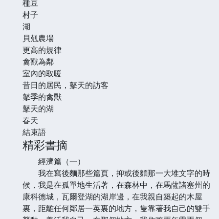
種豆
村子
湖
貝剋農場
更高的規律
禽獸為鄰
室內的取暖
昔日的居民，鼕天的訪客
鼕季的禽獸
鼕天的湖
春天
結束語
精彩書摘
經濟篇（一）
我在寫後麵那些篇頁，抑或後麵那一大堆文字的時
候，我是在孤單地生活著，在森林中，在馬薩諸塞州的
康科德城，瓦爾登湖的湖岸邊，在我親自築起的木屋
裏，距離任何鄰居一英裏的地方，隻靠著我自己的雙手