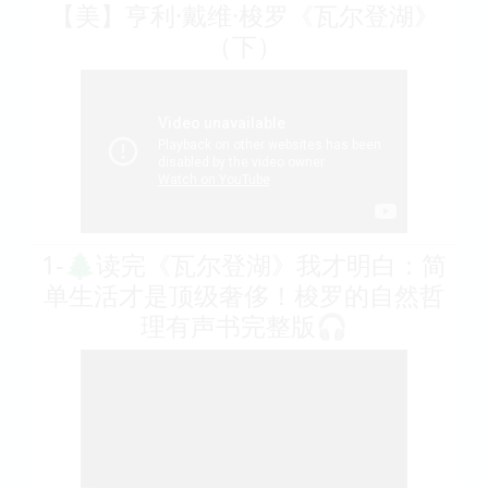
【美】亨利·戴维·梭罗《瓦尔登湖》
（下）
1-🌲读完《瓦尔登湖》我才明白：简
单生活才是顶级奢侈！梭罗的自然哲
理有声书完整版🎧