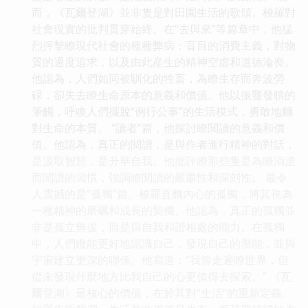
而，《瓦爾登湖》並非隻是對田園生活的歌頌。梭羅對
社會現實的批判貫穿始終。在“去與來”等篇章中，他猛
烈抨擊瞭現代社會的種種弊病：盲目的消費主義，對物
質的過度追求，以及由此産生的精神空虛和道德淪喪。
他認為，人們如同被馴化的牲畜，為瞭生存而奔波勞
碌，卻失去瞭生命原本的意義和價值。他以振聾發聵的
筆觸，呼喚人們擺脫“例行公事”的生活模式，勇敢地麵
對生命的本質。 “讀者”篇，他探討瞭閱讀的意義和價
值。他認為，真正的閱讀，是與作者進行精神的對話，
是汲取智慧，是升華自我。他批評瞭那些隻是為瞭消遣
而閱讀的習慣，強調瞭閱讀的嚴肅性和深刻性。 最令
人震撼的是“孤獨”篇。梭羅直麵內心的孤獨，將其視為
一種精神的磨礪和成長的契機。他認為，真正的孤獨並
非是孤立無援，而是與自我和諧相處的能力。在孤獨
中，人們纔能更好地認識自己，發現自己的潛能，並與
宇宙建立更深的聯係。他寫道：“我曾走遍瞭世界，但
從未發現什麼地方比我自己的心更值得去探索。” 《瓦
爾登湖》最核心的價值，在於其對“生活”的重新定義。