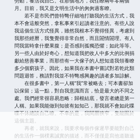
勞動，養活我自己。在那個地方，我住瞭兩年零兩個
月。目前，我又是文明生活中的匆匆過客瞭。
若不是市民們曾特彆仔細地打聽我的生活方式，我
本不會這般突然，拿私事來引起讀者注意的。有些人說
我這個生活方式怪異，雖然我根本不覺得怪異，考慮到
我那些經曆，我隻覺得非常自然，而且閤情閤理。有人
問我當時拿什麼果腹；是否感到孤獨恐懼；如此等等。
另一些人由於好奇心，想知道我把收人中多大的比例捐
獻給慈善事業，而那些有一大傢子的人想知道我領養瞭
多少個窮孩子。因此，如果我在本書中嘗試對若乾此類
問題迴答，務請對我並不特彆感興趣的讀者多加諒解。
在很多書中，第一人稱“我”常被略去；可本書卻加
以保留；這一點，對自我意識而言，恰是最大的不同之
處。我們經常很容易忽略：歸根結底，發言者總是第一
人稱。如果我能做到知彼有如知己，那我就不會如此喋
喋不休總談自己瞭。不幸的是，我閱曆狹窄，隻能囿於
這個主題。
再者，就我來說，我要求每個作傢遲早要能對自己
的生活作一個樸素誠實的描述，而不僅僅是寫他道聽途