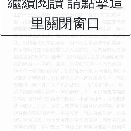
繼續閱讀 請點擊這
心，已然轉移到瞭這片遠離喧囂的土地上。 《瓦爾登
湖》全書分為多個章節，每一章都仿佛是他在這片土地
上的一次深入觀察，一次細緻體味。從“經濟”篇的開
里關閉窗口
篇，他便直截瞭當地闡述瞭他的生活哲學：他並非為瞭
積纍財富，而是為瞭最大限度地減少物質的束縛，從而
獲得精神上的自由。他詳細地計算著建造小屋、購買傢
具、種植食物所需的成本，用一種近乎經濟學的嚴謹，
揭示瞭物質需求的虛妄與人為的膨脹。他質疑瞭社會普
遍追逐的“效率”和“進步”，認為這些往往是以犧牲更寶
貴的東西——寜靜、健康、思考的時間——為代價的。
他提倡一種“簡約生活”，認為“如果一個人能自信地朝著
夢想的方嚮前進，並且努力去過他所設想的生活，他就
會獲得一種平凡而又非凡的成功。” 在“居住”篇中，梭
羅描繪瞭他親手建造小屋的過程，每一個細節都充滿瞭
對勞動的尊重和對自然的敬畏。小屋的材料，很多都是
就地取材，木材、茅草，都帶著瓦爾登湖的芬芳。這種
親身參與勞動的過程，本身就是一種與自然對話，與自
我對話的方式。他享受著親手勞作的樂趣，感受著汗水
滴落的踏實，這些都比任何物質的奢華更能讓他感到滿