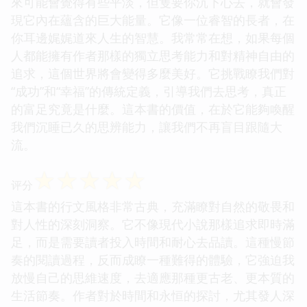
來可能會覺得有些平淡，但隻要你沉下心去，就會發
現它內在蘊含的巨大能量。它像一位睿智的長者，在
你耳邊娓娓道來人生的智慧。我常常在想，如果每個
人都能擁有作者那樣的獨立思考能力和對精神自由的
追求，這個世界將會變得多麼美好。它挑戰瞭我們對
“成功”和“幸福”的傳統定義，引導我們去思考，真正
的富足究竟是什麼。這本書的價值，在於它能夠喚醒
我們沉睡已久的思辨能力，讓我們不再盲目跟隨大
流。
☆
☆
☆
☆
☆
评分
這本書的行文風格非常古典，充滿瞭對自然的敬畏和
對人性的深刻洞察。它不像現代小說那樣追求即時滿
足，而是需要讀者投入時間和耐心去品讀。這種慢節
奏的閱讀過程，反而成瞭一種難得的體驗，它強迫我
放慢自己的思維速度，去適應那種更古老、更本質的
生活節奏。作者對於時間和永恒的探討，尤其發人深