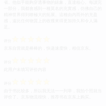
省。他似乎能夠穿透事物的錶象，直達核心。每讀完
一部分，我都會感到一種莫名的充實感，仿佛自己的
精神世界得到瞭極大的拓展。這種由內而外的充盈
感，遠比任何物質上的收獲來得更加持久和令人滿
足。
☆
☆
☆
☆
☆
评分
京东自营就是棒棒的，快递速度快，相信京东。
☆
☆
☆
☆
☆
评分
此用户未填写评价内容
☆
☆
☆
☆
☆
评分
由于书比较多，所以我无法一一列举，我拍个照就当
评价了。京东物流很快，推荐书在京东上购买。