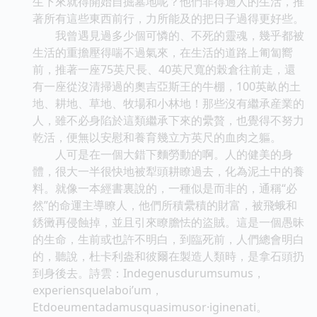
生下來就得開始自掘墓地呢？他們非得過人的生活，推
著所有這些東西前行，力所能及的把日子過得更好些。
我曾遇見過多少個可憐的、不死的靈魂，幾乎都被
生活的重擔壓得喘不過氣來，在生活的道路上匍匐嚮
前，推著一座75英尺長、40英尺寬的榖倉往前走，還
有一座從沒清掃過的奧吉亞斯王的牛棚，100英畝的土
地、耕地、草地、牧場和小林地！那些沒有繼承産業的
人，雖不必身陷於這類繼承下來的纍贅，也覺得不努力
乾活，便無以安慰和養育幾立方英尺的血肉之軀。
人可是在一個大錯下麵勞動的啊。人的健美的身
體，很大一半很快地被犁頭耕瞭過去，化為泥土中的養
料。就像一本經書裏說的，一種似是而非的，通稱“必
然”的命運主導瞭人，他們所積纍積的財富，被飛蛾和
銹黴再侵蝕掉，並且引來瞭膽怯的盜賊。這是一個愚昧
的生命，生前或也許不明白，到臨死前，人們總會明白
的，聽說，杜卡利盎和彼爾在製造人類時，是拿石頭扔
到身後去。詩雲：Indegenusdurumsumus，
experiensquelaboi’um，
Etdoeumentadamusquasimusor·iginenati。