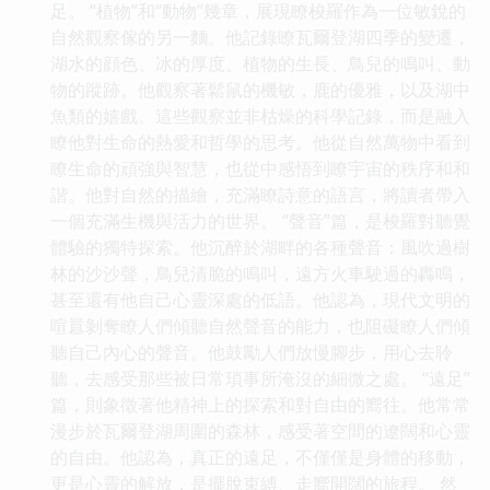
足。 “植物”和“動物”幾章，展現瞭梭羅作為一位敏銳的
自然觀察傢的另一麵。他記錄瞭瓦爾登湖四季的變遷，
湖水的顔色、冰的厚度、植物的生長、鳥兒的鳴叫、動
物的蹤跡。他觀察著鬆鼠的機敏，鹿的優雅，以及湖中
魚類的嬉戲。這些觀察並非枯燥的科學記錄，而是融入
瞭他對生命的熱愛和哲學的思考。他從自然萬物中看到
瞭生命的頑強與智慧，也從中感悟到瞭宇宙的秩序和和
諧。他對自然的描繪，充滿瞭詩意的語言，將讀者帶入
一個充滿生機與活力的世界。 “聲音”篇，是梭羅對聽覺
體驗的獨特探索。他沉醉於湖畔的各種聲音：風吹過樹
林的沙沙聲，鳥兒清脆的鳴叫，遠方火車駛過的轟鳴，
甚至還有他自己心靈深處的低語。他認為，現代文明的
喧囂剝奪瞭人們傾聽自然聲音的能力，也阻礙瞭人們傾
聽自己內心的聲音。他鼓勵人們放慢腳步，用心去聆
聽，去感受那些被日常瑣事所淹沒的細微之處。 “遠足”
篇，則象徵著他精神上的探索和對自由的嚮往。他常常
漫步於瓦爾登湖周圍的森林，感受著空間的遼闊和心靈
的自由。他認為，真正的遠足，不僅僅是身體的移動，
更是心靈的解放，是擺脫束縛、走嚮開闊的旅程。 然