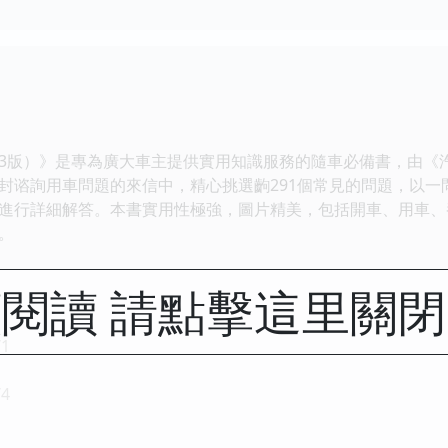
版）》是專為廣大車主提供實用知識服務的隨車必備書，由《汽
封谘詢用車問題的來信中，精心挑選齣291個常見的問題，以一
進行詳細解答。本書實用性極強，圖片精美，包括開車、用車、
。
閱讀 請點擊這里關
1
4