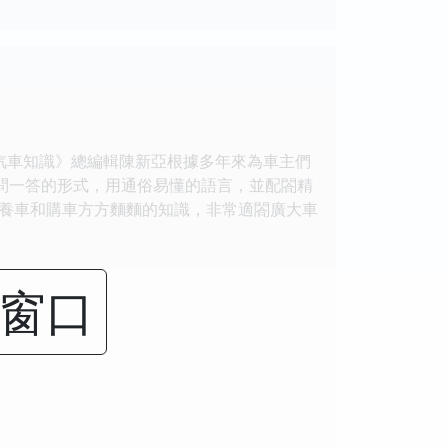
車知識》總編輯陳新亞根據多年來為車主們
問一答的形式，用通俗易懂的語言，並配閤精
養車和購車方方麵麵的知識，非常適閤廣大車
閉窗口