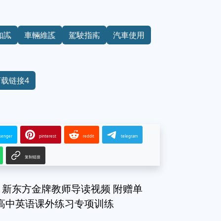
知識
車輛維護
駕駛指南
汽車使用
下载链接4
senger
pinterest
reddit
telegram
复制链接
3 新东方金牌教师导读视频 附赠单
E 高中英语课外练习专项训练