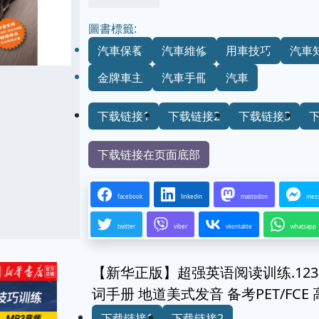
圖書標籤:
汽車保養
汽車維修
用車技巧
汽車
金牌車主
汽車手冊
汽車
下载链接1
下载链接2
下载链接3
下载链接在页面底部
facebook
linkedin
mastodon
mes
twitter
viber
vkontakte
whatsapp
【新华正版】超强英语阅读训练.12
词手册 地道美式发音 备考PET/FC
下载链接1
下载链接2