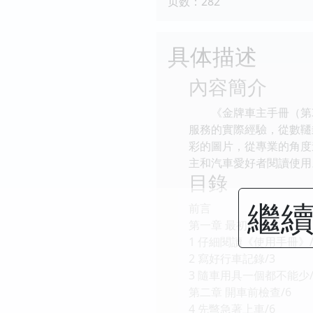
页数：282
具体描述
內容簡介
《金牌車主手冊（第3
服務的實際經驗，從數韆
彩的圖片，從專業的角度
主和汽車愛好者閱讀使用
目錄
繼續
前言
第一章 最初準備/1
1 仔細閱讀《使用手冊》/
2 寫好行車記錄/3
3 隨車用具一個都不能少/
第二章 開車前檢查/6
4 先彆急著上車/6