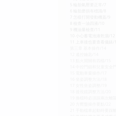
5 輪胎氣壓要正常/7
6 輪胎磨損有標識/8
7 怎樣打開發動機蓋/9
8 檢查一油四液/10
9 機油量檢查/11
10 小心蓄電池液乾涸/12
11 上車後也要查看儀錶/1
第三章 基本操作/14
12 遙控鑰匙/14
13 點火開關有四檔/15
14 中控門鎖和兒童安全門
15 電動車窗操作/17
16 坐姿調整方法/18
17 女性坐姿調整/19
18 後視鏡調整方法/20
19 換檔時必須踩兩次離閤
20 方嚮盤操作要點/22
21 手動檔車起動時要踩離