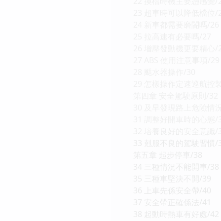
22 換檔時機主要憑感覺/2
23 超車時可以降低檔位/2
24 新車都需要磨閤嗎/26
25 拉高速有必要嗎/27
26 增壓發動機更要精心/2
27 ABS 使用注意事項/29
28 颳水器操作/30
29 怎樣操作定速巡航控製
第四章 安全駕駛原則/32
30 及早發現路上危險情況
31 調整好開車時的心態/3
32 培養良好的安全意識/3
33 剋服不良的駕駛習慣/3
第五章 起步停車/38
34 三種情況不能開車/38
35 三種車堅決不開/39
36 上車先係安全帶/40
37 安全帶正確係法/41
38 起動時熱車有好處/42