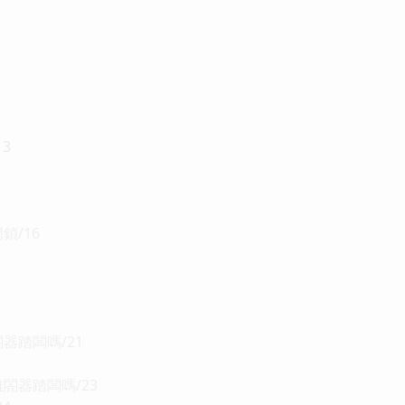
3
鎖/16
器踏闆嗎/21
閤器踏闆嗎/23