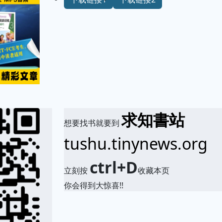
求知書站
想要找书就要到
tushu.tinynews.org
ctrl+D
立刻按
收藏本页
你会得到大惊喜!!