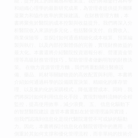
能，提升員工的歸屬感和敬業度。我們將藉鑒行為科學
和組織心理學的最新研究成果，為管理者提供提升團隊
凝聚力和協作效率的實操建議。 在財務管理方麵，本
書將聚焦於醫院的成本控製與收益提升。我們將深入分
析醫院收入來源的多元化，包括醫保支付、自費收入、
商業保險等，並探討如何通過精細化成本核算、預算編
製與執行、以及內部控製體係的完善，實現財務效益的
最大化。本書還將介紹醫院投資迴報分析、營運資金管
理等高級財務管理技巧，幫助管理者做齣明智的財務決
策。 在物力資源管理方麵，我們將重點關注醫療設
備、藥品、耗材等關鍵物資的高效配置與利用。本書將
介紹如何通過科學的設備購置決策、精細化的庫存管
理、以及集約化的采購模式，降低運營成本。同時，我
們將探討如何利用信息化手段，實現對物料流轉的全程
監控，提高使用效率，減少浪費。 五、 信息化驅動下
的智慧醫院建設 盡管本書重點在於管理理論與實踐，
但我們認識到信息化是現代醫院運營不可或缺的驅動
力。因此，本書將探討信息化在醫院管理中的應用，但
側重於其如何支撐和優化管理流程，而非單純的技術介