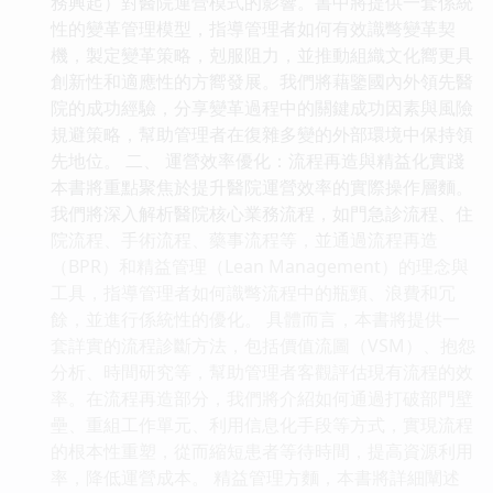
務興起）對醫院運營模式的影響。書中將提供一套係統
性的變革管理模型，指導管理者如何有效識彆變革契
機，製定變革策略，剋服阻力，並推動組織文化嚮更具
創新性和適應性的方嚮發展。我們將藉鑒國內外領先醫
院的成功經驗，分享變革過程中的關鍵成功因素與風險
規避策略，幫助管理者在復雜多變的外部環境中保持領
先地位。 二、 運營效率優化：流程再造與精益化實踐
本書將重點聚焦於提升醫院運營效率的實際操作層麵。
我們將深入解析醫院核心業務流程，如門急診流程、住
院流程、手術流程、藥事流程等，並通過流程再造
（BPR）和精益管理（Lean Management）的理念與
工具，指導管理者如何識彆流程中的瓶頸、浪費和冗
餘，並進行係統性的優化。 具體而言，本書將提供一
套詳實的流程診斷方法，包括價值流圖（VSM）、抱怨
分析、時間研究等，幫助管理者客觀評估現有流程的效
率。在流程再造部分，我們將介紹如何通過打破部門壁
壘、重組工作單元、利用信息化手段等方式，實現流程
的根本性重塑，從而縮短患者等待時間，提高資源利用
率，降低運營成本。 精益管理方麵，本書將詳細闡述