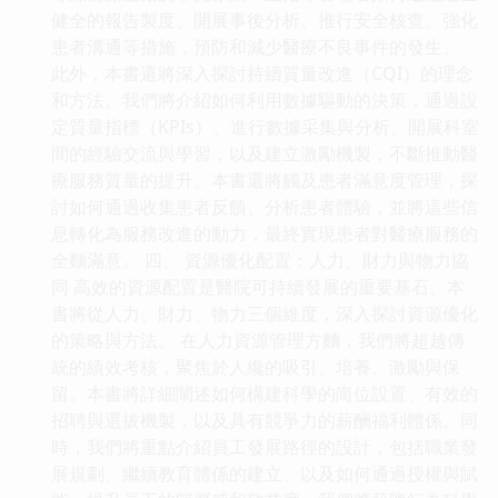
健全的報告製度、開展事後分析、推行安全核查、強化
患者溝通等措施，預防和減少醫療不良事件的發生。
此外，本書還將深入探討持續質量改進（CQI）的理念
和方法。我們將介紹如何利用數據驅動的決策，通過設
定質量指標（KPIs）、進行數據采集與分析、開展科室
間的經驗交流與學習，以及建立激勵機製，不斷推動醫
療服務質量的提升。本書還將觸及患者滿意度管理，探
討如何通過收集患者反饋、分析患者體驗，並將這些信
息轉化為服務改進的動力，最終實現患者對醫療服務的
全麵滿意。 四、 資源優化配置：人力、財力與物力協
同 高效的資源配置是醫院可持續發展的重要基石。本
書將從人力、財力、物力三個維度，深入探討資源優化
的策略與方法。 在人力資源管理方麵，我們將超越傳
統的績效考核，聚焦於人纔的吸引、培養、激勵與保
留。本書將詳細闡述如何構建科學的崗位設置、有效的
招聘與選拔機製，以及具有競爭力的薪酬福利體係。同
時，我們將重點介紹員工發展路徑的設計，包括職業發
展規劃、繼續教育體係的建立、以及如何通過授權與賦