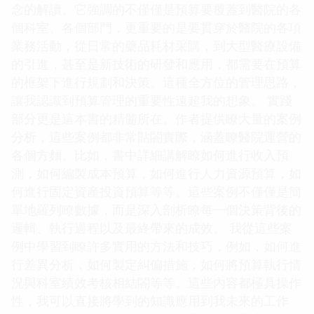
念的解讀。它強調的不僅僅是預算要覆蓋到醫院的各
個科室、各個部門，更重要的是要貫穿於醫院的各項
業務活動，從日常的藥品耗材采購，到大型醫療設備
的引進，甚至是新技術的研發和應用，都需要在預算
的框架下進行規劃和決策。這種全方位的管理思路，
讓我認識到預算管理的重要性遠超我的想象。 實踐
部分更是這本書的精髓所在。作者提供瞭大量的案例
分析，這些案例都非常貼閤實際，涵蓋瞭醫院運營的
各個方麵。比如，書中詳細講解瞭如何進行收入預
測，如何編製成本預算，如何進行人力資源預算，如
何進行固定資産投資預算等等。這些案例不僅僅是簡
單地羅列瞭數據，而是深入剖析瞭每一個決策背後的
邏輯、執行過程以及最終帶來的成效。 我從這些案
例中學習到瞭許多實用的方法和技巧，例如，如何進
行差異分析，如何製定糾偏措施，如何將預算執行情
況與科室績效考核相結閤等等。這些內容都極具操作
性，我可以直接將學到的知識應用到我未來的工作