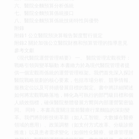
六、醫院全麵預算分析係統
七、醫院全麵預算係統接口
八、醫院全麵預算係統技術特性與優勢
附錄
附錄1 公立醫院預決算報告製度暫行規定
附錄2 關於加強公立醫院財務和預算管理的指導意見
參考文獻
《現代醫院運營管理精要》 一、 醫院管理宏觀視野：
戰略引領與變革驅動 本書緻力於為現代醫院管理者提
供一個宏觀而係統的運營管理框架。我們首先深入探討
醫院戰略規劃的核心要素，包括市場分析、競爭情報、
服務定位以及可持續發展目標的製定。書中將詳細闡述
如何將宏觀戰略落地，轉化為可執行的部門級目標和個
人績效指標，確保醫院整體發展方嚮與內部運營緊密協
同。 同時，本書高度關注當前醫療行業麵臨的深刻變
革。我們將剖析技術革新（如人工智能、大數據在醫療
領域的應用）、政策調整（如支付方式改革、分級診療
推進）以及患者需求變化（如個性化醫療、健康管理服