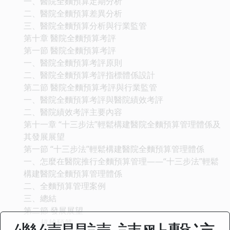
一、醫院全麵預算定期分析
二、醫院全麵預算差異分析
三、醫院全麵預算分析與行業監管
第十章 醫院全麵預算考評
第一節 醫院全麵預算考評
一、醫院全麵預算考評原則
二、醫院全麵預算考評指標體係設計
第二節 醫院全麵預算考評與行業監管
一、醫院全麵預算考評與醫院績效考評
二、醫院績效考評主要內容
第十一章 “十三步法”輕鬆構建醫院全麵預算管理體係及
其發展展望
第一節 “十三步法”輕鬆構建醫院全麵預算管理體係
一、怎麼在醫院推行全麵預算管理——“十三步法”輕鬆
構建醫院全麵預算管理體係
二、全麵預算管理案例
三、總結
第二節 發展展望
一、超越預算