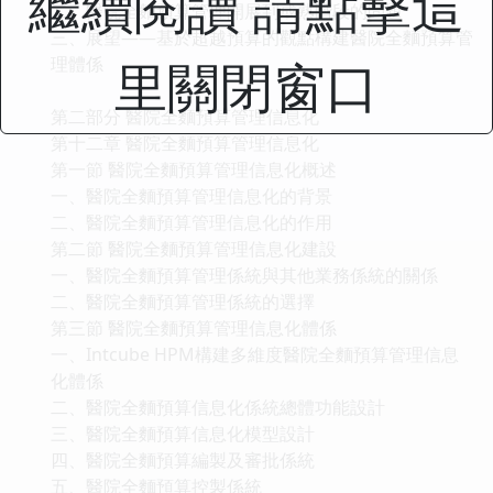
繼續閱讀 請點擊這
二、醫院全麵預算管理開展到成熟階段的問題
三、展望——基於超越預算的觀點構建醫院全麵預算管
里關閉窗口
理體係
第二部分 醫院全麵預算管理信息化
第十二章 醫院全麵預算管理信息化
第一節 醫院全麵預算管理信息化概述
一、醫院全麵預算管理信息化的背景
二、醫院全麵預算管理信息化的作用
第二節 醫院全麵預算管理信息化建設
一、醫院全麵預算管理係統與其他業務係統的關係
二、醫院全麵預算管理係統的選擇
第三節 醫院全麵預算管理信息化體係
一、Intcube HPM構建多維度醫院全麵預算管理信息
化體係
二、醫院全麵預算信息化係統總體功能設計
三、醫院全麵預算信息化模型設計
四、醫院全麵預算編製及審批係統
五、醫院全麵預算控製係統