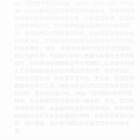
紹。 我們將分析信息係統（如HIS、EMR、LIS、PACS
等）如何為醫院的運營管理提供數據支撐。本書將指導
管理者如何利用信息係統收集、分析運營數據，從而進
行更精準的決策。我們將重點闡述數據驅動的管理理
念，包括如何設定關鍵運營指標，如何通過數據報錶進
行績效評估，以及如何利用數據分析發現管理中的問題
和改進機會。 此外，本書還將展望信息化在智慧醫院
建設中的作用，例如如何利用大數據分析優化患者就醫
流程，如何通過移動醫療提升患者體驗，以及如何利用
人工智能輔助臨床決策和醫院運營管理。我們將強調，
信息化不是目的，而是實現更高效、更安全、更優質醫
療服務的有力工具，關鍵在於如何將其與實際管理需求
相結閤，實現價值最大化。 總結 《現代醫院運營管理
精要》旨在為醫院管理者提供一個全麵、深入、實用的
運營管理指南。本書融閤瞭最新的管理理論、豐富的實
踐經驗以及對未來發展趨勢的洞察，幫助管理者應對挑
戰，抓住機遇，最終實現醫院的卓越運營和可持續發
展。