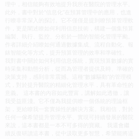
理中，相信能夠有效地提升我所在醫院的管理水平。
此外，書中對於“信息化”在預算管理中的應用，也進
行瞭非常深入的探討。它不僅僅是提到瞭預算管理軟
件，更是闡述瞭如何利用信息技術，構建一個集預算
編製、執行、監控、分析於一體的智能化管理平颱。
作者詳細介紹瞭如何通過數據集成、流程自動化、報
錶智能化等方式，提升預算管理的效率和準確性。
我對書中關於如何利用信息係統，實現預算數據的實
時采集和動態分析，從而為管理者提供及時、準確的
決策支持，感到非常震撼。這種“數據驅動”的管理模
式，對於提升醫院的精細化管理水平，具有革命性的
意義。 這本書的內容如此豐富，講解如此透徹，讓
我受益匪淺。它不僅為我提供瞭一個係統的理論框
架，更給瞭我一套實操性的解決方案。我相信，對於
任何一傢希望提升管理水平、實現可持續發展的醫院
來說，這本書都是一本不可多得的寶藏。 我還會繼
續反復研讀這本書，從中汲取更多智慧，希望能將這