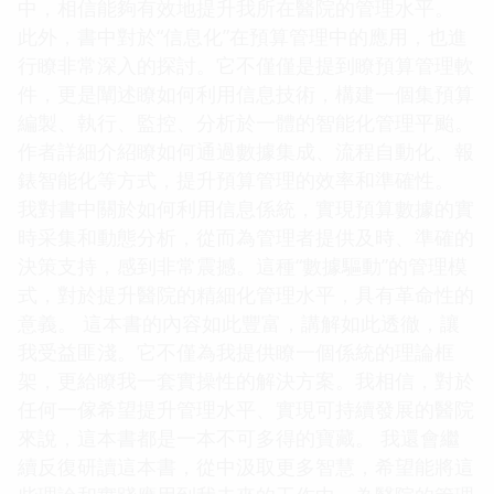
中，相信能夠有效地提升我所在醫院的管理水平。
此外，書中對於“信息化”在預算管理中的應用，也進
行瞭非常深入的探討。它不僅僅是提到瞭預算管理軟
件，更是闡述瞭如何利用信息技術，構建一個集預算
編製、執行、監控、分析於一體的智能化管理平颱。
作者詳細介紹瞭如何通過數據集成、流程自動化、報
錶智能化等方式，提升預算管理的效率和準確性。
我對書中關於如何利用信息係統，實現預算數據的實
時采集和動態分析，從而為管理者提供及時、準確的
決策支持，感到非常震撼。這種“數據驅動”的管理模
式，對於提升醫院的精細化管理水平，具有革命性的
意義。 這本書的內容如此豐富，講解如此透徹，讓
我受益匪淺。它不僅為我提供瞭一個係統的理論框
架，更給瞭我一套實操性的解決方案。我相信，對於
任何一傢希望提升管理水平、實現可持續發展的醫院
來說，這本書都是一本不可多得的寶藏。 我還會繼
續反復研讀這本書，從中汲取更多智慧，希望能將這