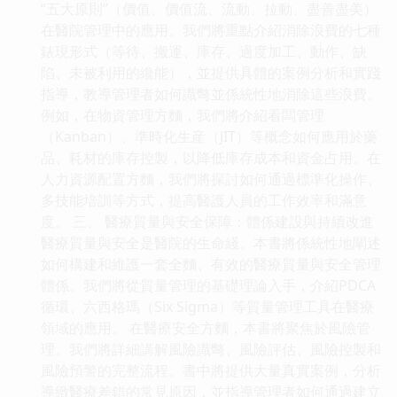
“五大原則”（價值、價值流、流動、拉動、盡善盡美）
在醫院管理中的應用。我們將重點介紹消除浪費的七種
錶現形式（等待、搬運、庫存、過度加工、動作、缺
陷、未被利用的纔能），並提供具體的案例分析和實踐
指導，教導管理者如何識彆並係統性地消除這些浪費。
例如，在物資管理方麵，我們將介紹看闆管理
（Kanban）、準時化生産（JIT）等概念如何應用於藥
品、耗材的庫存控製，以降低庫存成本和資金占用。在
人力資源配置方麵，我們將探討如何通過標準化操作、
多技能培訓等方式，提高醫護人員的工作效率和滿意
度。 三、 醫療質量與安全保障：體係建設與持續改進
醫療質量與安全是醫院的生命綫。本書將係統性地闡述
如何構建和維護一套全麵、有效的醫療質量與安全管理
體係。我們將從質量管理的基礎理論入手，介紹PDCA
循環、六西格瑪（Six Sigma）等質量管理工具在醫療
領域的應用。 在醫療安全方麵，本書將聚焦於風險管
理。我們將詳細講解風險識彆、風險評估、風險控製和
風險預警的完整流程。書中將提供大量真實案例，分析
導緻醫療差錯的常見原因，並指導管理者如何通過建立