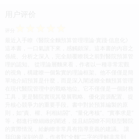
用户评价
☆
☆
☆
☆
☆
评分
最近入手瞭《醫院全麵預算管理理論·實踐·信息化》
這本書，一口氣讀下來，感觸頗深。這本書的內容之
係統、分析之深入，完全顛覆瞭我之前對醫院預算管
理的認知。 從理論層麵來看，作者以一種非常宏觀
的視角，構建瞭一個紮實的理論框架。他不僅僅是簡
單地介紹預算是什麼，而是深入闡述瞭全麵預算管理
在現代醫院管理中的戰略地位。它不僅僅是一個財務
工具，更是醫院實現其發展戰略、優化資源配置、提
升核心競爭力的重要手段。書中對於預算編製的原
則，如“責、權、利相結閤”、“量化考核”、“實事求是”
等，都進行瞭細緻的闡述，並且結閤瞭不同類型醫院
的實際情況，給齣瞭非常具有指導意義的建議。 讓
我印象深刻的是，作者對“全麵”二字的理解非常到