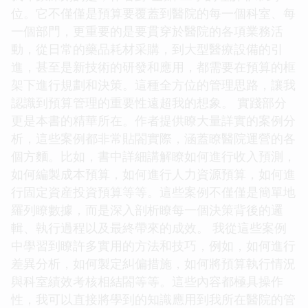
位。它不僅僅是預算要覆蓋到醫院的每一個科室、每
一個部門，更重要的是要貫穿於醫院的各項業務活
動，從日常的藥品耗材采購，到大型醫療設備的引
進，甚至是新技術的研發和應用，都需要在預算的框
架下進行規劃和決策。這種全方位的管理思路，讓我
認識到預算管理的重要性遠超我的想象。 實踐部分
更是本書的精華所在。作者提供瞭大量詳實的案例分
析，這些案例都非常貼閤實際，涵蓋瞭醫院運營的各
個方麵。比如，書中詳細講解瞭如何進行收入預測，
如何編製成本預算，如何進行人力資源預算，如何進
行固定資産投資預算等等。這些案例不僅僅是簡單地
羅列瞭數據，而是深入剖析瞭每一個決策背後的邏
輯、執行過程以及最終帶來的成效。 我從這些案例
中學習到瞭許多實用的方法和技巧，例如，如何進行
差異分析，如何製定糾偏措施，如何將預算執行情況
與科室績效考核相結閤等等。這些內容都極具操作
性，我可以直接將學到的知識應用到我所在醫院的管