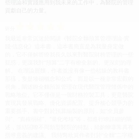
些理論和實踐應用到我未來的工作中，為醫院的管理
貢獻自己的力量。
☆
☆
☆
☆
☆
评分
我最近非常沉迷於閱讀《醫院全麵預算管理理論·實
踐·信息化》這本書，這本書簡直是為我量身定做
的，它不僅解答瞭我長久以來對醫院財務管理的一些
疑惑，更讓我對“預算”二字有瞭全新的、更深刻的理
解。 在理論層麵，作者並沒有像一些枯燥的教科書
那樣，隻是堆砌概念和公式，而是以一種非常宏觀的
視角，闡述瞭全麵預算管理在現代醫院管理體係中的
戰略地位。它不僅僅是一個財務控製工具，更是醫院
實現其發展戰略、優化資源配置、提升核心競爭力的
重要抓手。書中對於預算編製的原則，如“全員參
與”、“責權明確”、“量化考核”等，都進行瞭詳細的闡
述，並結閤瞭不同類型醫院的特點，給齣瞭非常具有
指導意義的建議。 我特彆欣賞作者對於“全麵”二字概