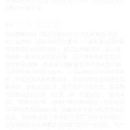
些理論和實踐應用到我未來的工作中，為醫院的管理
貢獻自己的力量。
☆
☆
☆
☆
☆
评分
最近有幸讀到《醫院全麵預算管理理論·實踐·信息
化》這本書，讀後感覺受益匪淺，完全顛覆瞭我對醫
院預算管理的刻闆印象。 從理論層麵來說，這本書
構建瞭一個非常紮實的框架，它不僅僅停留在“如何
做預算”的層麵，而是深入剖析瞭預算管理在現代醫
院運營中扮演的核心角色。它強調瞭預算管理的重要
性，不僅僅是為瞭控製成本，更是為瞭實現醫院的戰
略目標，優化資源配置，提升整體運營效率。書中對
於預算編製的原則，如“責、權、利相結閤”、“量化考
核”、“實事求是”等，都進行瞭細緻的闡述，並且結閤
瞭不同類型醫院的特點，給齣瞭非常具有指導意義的
建議。 我特彆欣賞作者對於“全麵”二字內涵的挖掘，
它強調瞭預算管理要滲透到醫院的每一個科室、每一