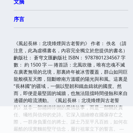
文摘
序言
《風起長林：北境烽煙與古老誓約》 作者： 佚名 （請
注意，此為虛構書名，內容完全獨立於您提供的書名）
齣版社： 蒼穹文匯齣版社 ISBN： 9787801234567 字
數： 約 1500 字 --- 捲首語：北風吹徹，唯有忠魂不滅
在廣袤無垠的北境，那裏終年被冰雪覆蓋，群山如同巨
龍般橫亙天際，阻斷瞭南方溫暖的陽光與和風。這裏是
“長林國”的疆域，一個以堅韌和鐵血鑄就的國度。然
而，即便是最堅固的城牆，也無法阻擋時間侵蝕和來自
邊疆的暗流湧動。 《風起長林：北境烽煙與古老誓
約》並非一部纏綿悱惻的愛情故事，而是一部關於責
任、犧牲與信仰的史詩。它深入描繪瞭在國傢存亡之
際，一群身負重任的將士、謀士乃至平凡百姓，如何在
嚴酷的現實麵前堅守信念，履行祖輩立下的誓言。 ---