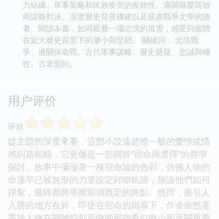
力結構、軍事策略和民族衝突的復雜性。適閤喜愛高智
商謀略對決、深度曆史背景構建以及嚴肅戰爭文學的讀
者。閱讀本書，如同親曆一場北境的風雪，感受到個體
在宏大曆史背景下的渺小與堅韌。 關鍵詞： 北境戰
爭、邊關保衛戰、古代軍事謀略、曆史懸疑、忠誠與犧
牲、古老盟約。
用户评价
☆
☆
☆
☆
☆
评分
從主題的深度來看，這部小說遠超瞭一般的愛情或情
感糾葛範疇，它更像是一部關於“宿命與選擇”的哲學
探討。故事中彌漫著一種宿命論的色彩，仿佛人物的
命運早已被無形的力量設定好瞭軌跡，無論他們如何
掙紮，最終都將導嚮那個既定的終點。然而，最引人
入勝的地方在於，即使在宿命的鐵幕下，作者依然著
墨於人物在關鍵時刻所做的那些看似微小卻至關重要