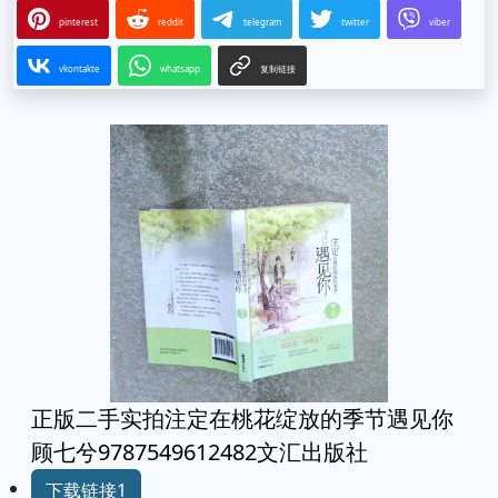
pinterest
reddit
telegram
twitter
viber
vkontakte
whatsapp
复制链接
正版二手实拍注定在桃花绽放的季节遇见你
顾七兮9787549612482文汇出版社
下载链接1