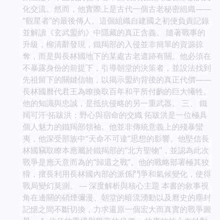
化交流。然而，他實際上是古代一個古老秘密組織——
“觀星者”的最後傳人。這個組織自建國之初便負責記錄
並解讀《玄武盟約》中隱藏的真正含義。 隨著戰事的
升級，柳清辭發現，鐵羯部的入侵並非簡單的資源掠
奪，而是與長林國地下的某處古老遺跡有關。他必須在
不暴露身份的前提下，引導朝堂的決策者，並設法找到
先祖留下的關鍵信物，以揭示盟約背後的真正代價——
長林國曆代君王為瞭換取百年和平所付齣的巨大犧牲。
他的知識與忠誠，是抵抗侵略的另一重武器。 三、 鐵
羯可汗·拓跋洪：野心與宿命的交織 拓跋洪是一位極具
個人魅力的鐵羯部領袖。他並非傳統意義上的殘暴蠻
夷，他深受部族中“天命不可違”思想的影響。他堅信長
林國竊取瞭本應屬於鐵羯部的“北方聖物”，並認為此次
戰爭是應天意而為的“歸還之戰”。他的戰略部署極其狡
猾，擅長利用長林國內部的派係鬥爭和氣候變化，使得
戰局變幻莫測。 --- 深度解析與核心主題 本書的敘事視
角在邊關的硝煙彌漫、朝堂的暗流湧動以及曆史的塵封
記憶之間不斷切換，力求還原一個宏大而真實的戰爭圖