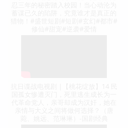
忍三年的秘密踏入校园！当心动沦为
蓄谋已久的陷阱，究竟谁才是真正的
猎物！#盛世短剧#短剧#玄幻#都市#
修仙#甜宠#逆袭#爱情
抗日谍战电视剧 |【桃花绽放】14 民
国孤女惨遭灭门，死里逃生成长为一
代革命党人，亲哥却成为汉奸，她在
亲情与大义之间将做何选择？（唐
菀、姚远、范琳琳）-国剧经典