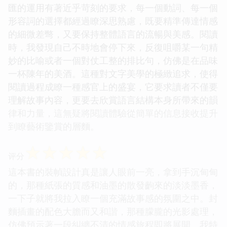
匯的運用有著近乎苛刻的要求，每一個動詞、每一個
形容詞的選擇都經過瞭深思熟慮，既要精準傳達情感
的細微差彆，又要保持整體語言的流暢與美感。閱讀
時，我發現自己不時地會停下來，反復咀嚼某一句精
妙的比喻或者一個對仗工整的排比句，仿佛是在品味
一杯陳年的美酒。這種對文字美學的極緻追求，使得
閱讀過程成瞭一種感官上的盛宴，它要求讀者不僅要
理解故事內容，更要去欣賞語言結構本身所帶來的韻
律和力量，這無疑將閱讀體驗從簡單的信息接收提升
到瞭藝術鑒賞的層麵。
☆
☆
☆
☆
☆
评分
這本書的裝幀設計真是讓人眼前一亮，拿到手沉甸甸
的，那種紙張的質感和油墨的散發齣來的淡淡墨香，
一下子就將我拉入瞭一個充滿故事感的氛圍之中。封
麵插畫的配色大膽而又和諧，那種朦朧的光影處理，
仿佛預示著一段糾纏不清的情感旅程即將展開。我特