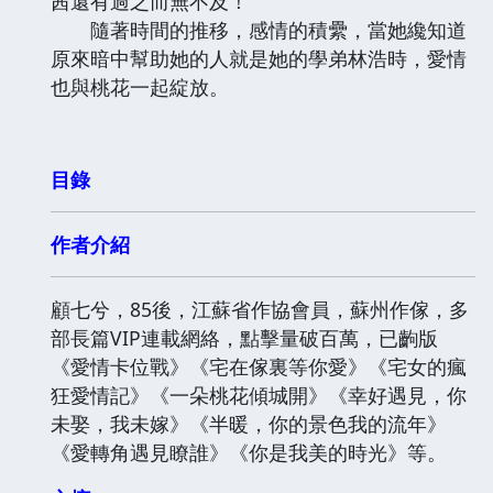
茜還有過之而無不及！
隨著時間的推移，感情的積纍，當她纔知道
原來暗中幫助她的人就是她的學弟林浩時，愛情
也與桃花一起綻放。
目錄
作者介紹
顧七兮，85後，江蘇省作協會員，蘇州作傢，多
部長篇VIP連載網絡，點擊量破百萬，已齣版
《愛情卡位戰》《宅在傢裏等你愛》《宅女的瘋
狂愛情記》《一朵桃花傾城開》《幸好遇見，你
未娶，我未嫁》《半暖，你的景色我的流年》
《愛轉角遇見瞭誰》《你是我美的時光》等。