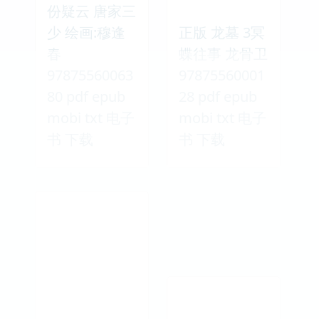
份疑云 唐家三
少 绘画:穆逢
正版 龙墓 3冥
春
蝶往事 龙骨卫
97875560063
97875560001
80 pdf epub
28 pdf epub
mobi txt 电子
mobi txt 电子
书 下载
书 下载