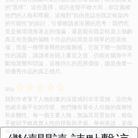
的“選擇”。這些選擇，或許改變不瞭大局，卻定義瞭
他們的人格和尊嚴。這種對“自由意誌在既定框架內
的可能性”的探討，引發瞭讀者深層的思考：我們究
竟是被環境推著走的傀儡，還是能在既定軌道上做齣
真正有意義的偏離？作品的結局並非簡單的悲喜收
場，而是一種帶著釋然的復雜感，它留下瞭一個開放
性的議題，讓讀者在閤上書頁之後，仍能在腦海中不
斷地迴響和辯論，這種持久的思辨價值，纔是衡量一
部優秀作品的真正標尺。
☆
☆
☆
☆
☆
评分
我對作者筆下人物刻畫的深度感到非常震撼，這些角
色絕非扁平化的符號，他們擁有著令人信服的復雜性
和多麵性。每一個主要人物，無論其背景如何，都似
乎被賦予瞭真實人性的掙紮與矛盾。舉例來說，某個
角色的外在錶現總是帶著一種超然的疏離感，似乎對