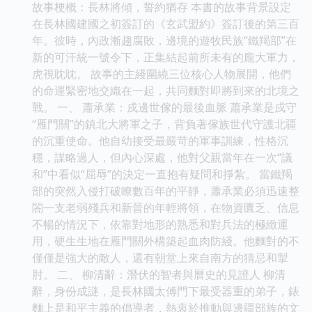
故事梗概：長林將傾，誓約猶存 本書的故事背景設定
在長林國建國之初簽訂的《玄武盟約》簽訂後的第三百
年。彼時，內政漸趨腐敗，邊境的遊牧民族“鐵羯部”在
新的可汗統一號令下，正集結起前所未有的龐大軍力，
虎視眈眈。 故事的主綫圍繞三位核心人物展開，他們
的命運緊密地交織在一起，共同麵對即將到來的北境之
戰。 一、 蕭承業：戍邊世傢的最後血脈 蕭承業是戍守
“雁門關”的鎮北大將軍之子，背負著傢族世代守護北疆
的沉重使命。他自幼接受最嚴苛的軍事訓練，性格沉
穩，謀略過人，但內心深處，他對父親當年在一次“議
和”中看似“屈辱”的決定一直抱有疑問和掙紮。 當鐵羯
部的突然入侵打破瞭數百年的平靜，蕭承業必須迅速整
閤一支老弱殘兵和新晉的年輕將領，在物資匱乏、信息
不暢的情況下，依靠對地形的熟悉和對兵法的極緻運
用，硬生生地在雁門關外構築起血肉防綫。他麵對的不
僅僅是強大的敵人，還有朝堂上來自南方的猜忌和掣
肘。 二、 柳清辭：潛伏的智者與曆史的見證人 柳清
辭，身份成謎，是長林國太傅門下最受器重的弟子，錶
麵上是和平主義的倡導者，熱衷於推動與邊疆部族的文