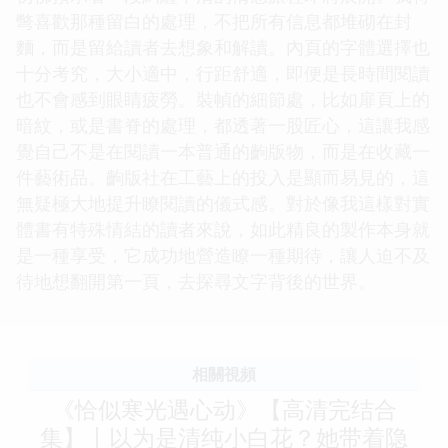
彆喜歡那種留白的處理，不把所有信息都堆砌在封
麵，而是留給讀者去想象和解讀。內頁的字體選擇也
十分考究，大小適中，行距舒適，即便是長時間閱讀
也不會感到眼睛疲勞。裝幀的細節處，比如扉頁上的
暗紋，或是書脊的處理，都透著一股匠心，這讓我感
覺自己不是在閱讀一本普通的齣版物，而是在收藏一
件藝術品。齣版社在工藝上的投入是顯而易見的，這
無疑極大地提升瞭閱讀的儀式感。對於像我這樣對實
體書有特殊情結的讀者來說，如此精良的製作本身就
是一種享受，它成功地營造瞭一種期待，讓人迫不及
待地想翻開第一頁，去探尋文字背後的世界。
相關視頻
《恰似寒光遇心动》【高清完结合
集】丨以为是清纯小白花？她带着隐