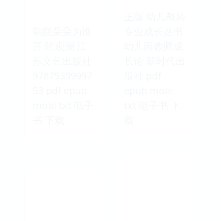
正版 幼儿教师
朝颜朵朵为谁
专业成长丛书
开 陆观澜 江
幼儿园教师成
苏文艺出版社
长论 新时代出
97875399997
版社 pdf
53 pdf epub
epub mobi
mobi txt 电子
txt 电子书 下
书 下载
载