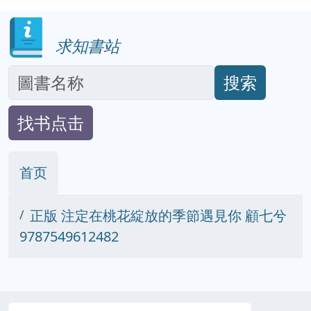
求知書站
搜索
找书点击
首页
正版 注定在桃花綻放的季節遇見你 顧七兮
9787549612482