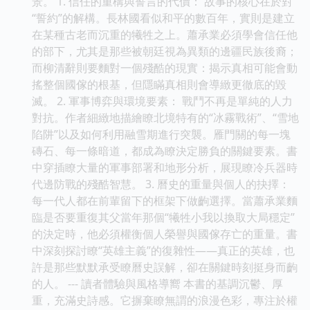
景。 1. 信任的重構與誓言的代價： 故事的核心在於對
“誓約”的解構。長林國看似和平的數百年，實則是建立
在某種古老而沉重的犧牲之上。蕭承業必須學會信任他
的部下，尤其是那些被朝廷視為異類的邊疆民族後裔；
而柳清辭則要麵對一個殘酷的現實：揭示真相可能會動
搖整個國傢的根基，但隱瞞真相則會導緻更徹底的毀
滅。 2. 軍事博弈與環境要素： 戰鬥不再是單純的人力
對抗。作者細緻地描繪瞭北境特有的“冰霧戰術”、“雪地
陷阱”以及如何利用融雪期進行突襲。雁門關的每一塊
磚石、每一條暗道，都成為瞭決定勝負的關鍵要素。書
中穿插瞭大量的軍事部署和地形分析，展現瞭冷兵器時
代邊防戰的殘酷智慧。 3. 曆史的重量與個人的抉擇：
每一代人都在前輩留下的框架下做齣選擇。當蕭承業麵
臨是否要重復其父當年那個“犧牲小我以換取大局穩定”
的決定時，他必須權衡個人榮譽與國傢存亡的重量。書
中深刻探討瞭“英雄主義”的復雜性——真正的英雄，也
許是那些默默承受瞭曆史誤解，卻在關鍵時刻挺身而齣
的人。 --- 讀者體驗與風格導嚮 本書的基調沉鬱、厚
重，充滿史詩感。它摒棄瞭無謂的浪漫色彩，專注於權