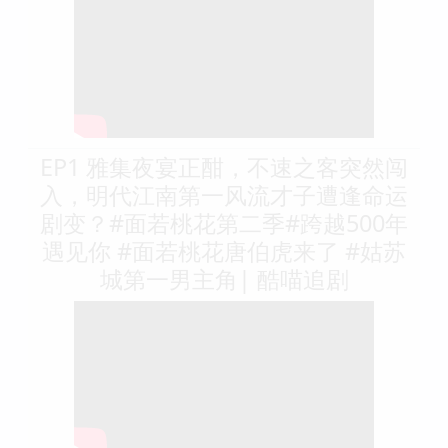
EP1 雅集夜宴正酣，不速之客突然闯
入，明代江南第一风流才子遭逢命运
剧变？#面若桃花第二季#跨越500年
遇见你 #面若桃花唐伯虎来了 #姑苏
城第一男主角| 酷喵追剧