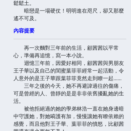
鬆鬆土。
暗戀是一場硬仗！明明進在咫尺，卻又那麼
遙不可及。
內容提要
再一次麵對三年前的生活，顧茜茜以平常
心，準備再追憶，寫一本小說。
迴憶三年前，因愛好相同，顧茜茜與男朋友
王子華以及自己的閨蜜葉菲菲經常一起活動，令
人意外的是王子華跟葉菲菲竟然走到瞭一起……
三年之後的今天，她不再避諱過往的傷痛，
可是曾經的人、曾靜的是是非非依舊擾亂她的生
活。
被他拒絕過的她的學弟林浩一直在她身邊暗
中守護她，對她嗬護有加，慢慢讓她有瞭依賴的
感覺，而且他對王子華、葉菲菲的憤怒，比顧茜