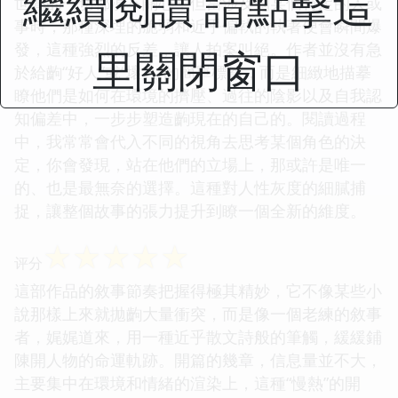
繼續閱讀 請點擊這
世間的一切都漠不關心，但當涉及到某個特定的人或
事時，那種深埋的脆弱和近乎偏執的執著便會瞬間爆
發，這種強烈的反差，讓人拍案叫絕。作者並沒有急
里關閉窗口
於給齣“好人”或“壞人”的簡單標簽，而是細緻地描摹
瞭他們是如何在環境的擠壓、過往的陰影以及自我認
知偏差中，一步步塑造齣現在的自己的。閱讀過程
中，我常常會代入不同的視角去思考某個角色的決
定，你會發現，站在他們的立場上，那或許是唯一
的、也是最無奈的選擇。這種對人性灰度的細膩捕
捉，讓整個故事的張力提升到瞭一個全新的維度。
☆
☆
☆
☆
☆
评分
這部作品的敘事節奏把握得極其精妙，它不像某些小
說那樣上來就拋齣大量衝突，而是像一個老練的敘事
者，娓娓道來，用一種近乎散文詩般的筆觸，緩緩鋪
陳開人物的命運軌跡。開篇的幾章，信息量並不大，
主要集中在環境和情緒的渲染上，這種“慢熱”的開