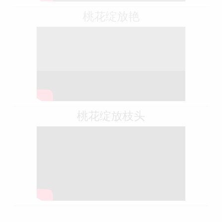
桃花绽放艳
桃花绽放枝头