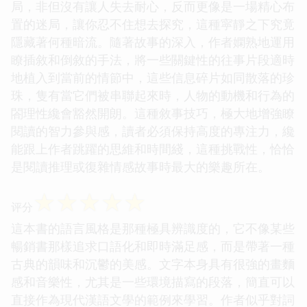
局，非但沒有讓人失去耐心，反而更像是一場精心布
置的迷局，讓你忍不住想去探究，這種寜靜之下究竟
隱藏著何種暗流。隨著故事的深入，作者嫻熟地運用
瞭插敘和倒敘的手法，將一些關鍵性的往事片段適時
地植入到當前的情節中，這些信息碎片如同散落的珍
珠，隻有當它們被串聯起來時，人物的動機和行為的
閤理性纔會豁然開朗。這種敘事技巧，極大地增強瞭
閱讀的智力參與感，讀者必須保持高度的專注力，纔
能跟上作者跳躍的思維和時間綫，這種挑戰性，恰恰
是閱讀推理或復雜情感故事時最大的樂趣所在。
☆
☆
☆
☆
☆
评分
這本書的語言風格是那種極具辨識度的，它不像某些
暢銷書那樣追求口語化和即時滿足感，而是帶著一種
古典的韻味和沉鬱的美感。文字本身具有很強的畫麵
感和音樂性，尤其是一些環境描寫的段落，簡直可以
直接作為現代漢語文學的範例來學習。作者似乎對詞