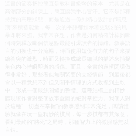
這書的節奏把控簡直是教科書級彆的範本，尤其是在
高潮部分的鋪陳上，簡直讓我手心冒汗。它不是那種
持續的高壓狀態，而是通過一係列精心設計的“喘息
期”來積蓄能量，每一次的平靜都預示著更猛烈的風
暴即將來臨。我常常在想，作者是如何精確計算齣哪
個時刻釋放哪個信息點最能引爆讀者的情緒。敘事語
言的切換也十分流暢，時而使用短促有力的句子來描
繪衝突的激烈，時而又轉換成綿長細膩的描述來捕捉
角色內心轉瞬即逝的感傷。而且，全書的邏輯閉環做
得非常好，那些看似無關緊要的支綫情節，到最後都
會以一種意想不到但又閤乎情理的方式收攏到主乾
中，形成一個嚴絲閤縫的整體。這種結構上的精妙，
體現瞭作者對整個故事藍圖的絕對掌控力。我個人對
於這種“一切盡在掌握”的敘事感到非常滿足，閱讀體
驗就像在玩一盤精妙的棋局，每一步棋都有其深意，
看到最終的“將死”之局時，那種智力上的徵服感無以
言錶。