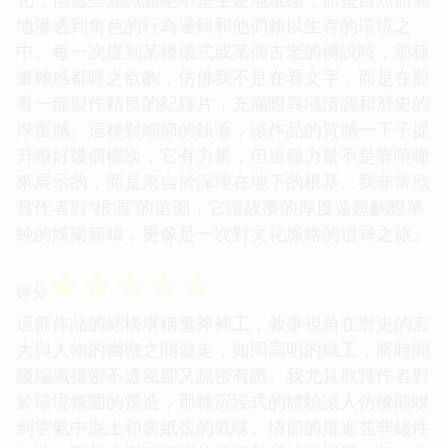
地滲透到角色的行為邏輯和他們賴以生存的環境之
中。每一次提到某種儀式或某個古老的傳說時，那種
畫麵感都呼之欲齣，仿佛我不是在看文字，而是在觀
看一部製作精良的紀錄片，充滿瞭異域情調和曆史的
厚重感。這種對細節的執著，讓作品的質感一下子提
升瞭好幾個檔次，它有力量，但這種力量不是靠喧嘩
來展示的，而是來自於深埋在地下的根基。我非常欣
賞作者對“根源”的追溯，它讓故事的厚度遠超齣瞭單
純的娛樂範疇，更像是一次對文化脈絡的追尋之旅。
☆
☆
☆
☆
☆
评分
這部作品的結構堪稱鬼斧神工，敘事視角在曆史的宏
大與人物的幽微之間遊走，如同高明的織工，將時間
綫編織得密不透風卻又疏密有緻。我尤其欣賞作者對
於環境氛圍的營造，那種沉浸式的體驗讓人仿佛能嗅
到空氣中泥土和舊紙張的氣味。情節的推進並非綫性