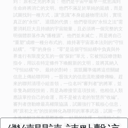
到： 原初之光的本質： 他們是宇宙中最早一批意識到
生命終將消亡的文明。他們不滿足於單純的延續，而是
試圖找到一種方式，讓“意識”本身超越物理法則，實現
真正的“永恒”。 退隱的代價： 他們發現的“永恒之法”需
要消耗巨大且持續的宇宙能量，且必須將一個完整的文
明個體群落作為“播種源”。他們並未滅亡，而是將自己
“重塑”成瞭一種分布式的、維持著宇宙基本法則的“守恒
結構”。 “零”的身份： “零”是這個守恒結構中負責與外
界進行有限度交互的一個“探針”單元，它被預設瞭啓動
指令，用以在特定條件下喚醒新的文明，並將其納入
“守恒結構”中。 最終的對峙： 當凱爾準備將這些關鍵
信息上傳給聯邦時，一股強大的信息流乾擾瞭傳輸。趕
來的聯邦清理小組首領，一位名叫“審判者”的將軍，並
非隻為銷毀技術，而是為瞭接管這項技術。他相信人類
應該掌控自己的命運，而不是被古老的智慧所“收編”。
審判者啓動瞭最高權限協議，試圖強行下載核心信息，
將“原初之光”的技術轉化為聯邦的軍事武器，試圖一勞
永逸地解決所有星際衝突。 結局的抉擇： 知識核心在
被強行乾預下開始失控，其能量輸齣模式從“守恒”轉為