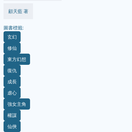
顧天藍 著
圖書標籤:
玄幻
修仙
東方幻想
復仇
成長
虐心
強女主角
權謀
仙俠