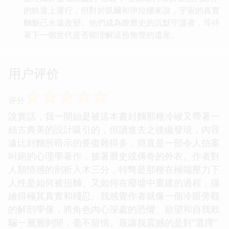
的軌道上運行，但對於凱爾和伊拉娜來說，宇宙的真實
麵貌已永遠改變。他們成為瞭曆史的沉默守護者，等待
著下一個世代是否能理解這份無聲的遺産。
用户评价
☆
☆
☆
☆
☆
评分
說實話，我一開始是被這本書封麵那種冷峻又帶著一
絲古典美的設計吸引的，但讀進去之後纔發現，內容
遠比封麵所暗示的要復雜得多，簡直是一部令人拍案
叫絕的心理學著作，披著曆史或傳奇的外衣。作者對
人類情感的剖析入木三分，特彆是那種在極端壓力下
人性是如何被扭麯、又如何在廢墟中重建的過程，描
繪得極其真實和殘忍。我感覺作者就像一個冷眼旁觀
的解剖學傢，將角色內心深處的恐懼、欲望和自我欺
騙一層層剝開，毫不留情。最讓我震撼的是對“選擇”