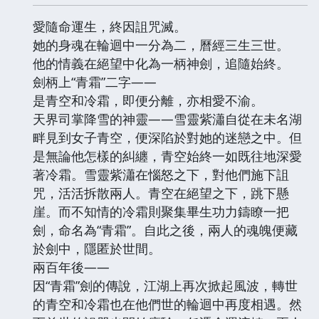
愛隨命運生，終因詛咒滅。
她的身魂在輪迴中一分為二，曆經三生三世。
他的情義在絕望中化為一柄神劍，追隨始終。
劍柄上“青霜”二字——
是青空和冷霜，即便分離，亦相愛不渝。
天界司掌降雪的神靈——雪靈紫瀟自從在未名湖
畔見到女子青空，便深陷於對她的迷戀之中。但
是無論他怎樣的糾纏，青空始終一如既往地深愛
著冷霜。雪靈紫瀟在惱怒之下，對他們施下詛
咒，活活拆散兩人。青空在絕望之下，跳下懸
崖。而不知情的冷霜則聚集畢生功力鑄瞭一把
劍，命名為“青霜”。自此之後，兩人的魂魄便藏
於劍中，隱匿於世間。
兩百年後——
因“青霜”劍的傳說，江湖上再次掀起風波，轉世
的青空和冷霜也在他們世的輪迴中再度相遇。然