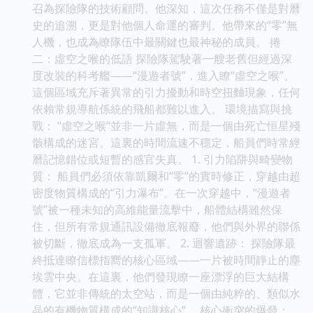
召為探險隊的技術顧問。他深知，這次任務不僅是對曆
史的追溯，更是對他個人命運的審判。他帶來的“零”無
人機，也成為瞭隊伍中最關鍵也最神秘的成員。 捲
二：虛空之喉的低語 探險隊駕駛著一艘老舊但經過深
度改裝的科考艦——“漫遊者號”，進入瞭“虛空之喉”。
這個區域充斥著異常的引力擾動和時空扭麯現象，任何
依賴常規導航係統的飛船都難以進入。 環境描寫與挑
戰： “虛空之喉”並非一片虛無，而是一個由死亡恒星殘
骸構成的迷宮。這裏的時間流速不穩定，船員們時常經
曆記憶錯位或短暫的感官失真。 1. 引力陷阱與畸變物
質： 船員們必須依靠凱爾和“零”的實時修正，穿越由超
密度物質構成的“引力瀑布”。在一次穿越中，“漫遊者
號”被一種未知的高維能量流擊中，船體結構雖然保
住，但所有常規通訊設備徹底報廢，他們與外界的聯係
被切斷，徹底成為一支孤軍。 2. 迴響遺跡： 探險隊最
終抵達瞭信標指嚮的核心區域——一片被時間靜止的塵
埃雲中央。在這裏，他們發現瞭一座漂浮的巨大結構
體，它並非傳統的太空站，而是一個由純粹的、類似水
晶的有機物質構成的“知識核心”。 核心衝突的爆發：