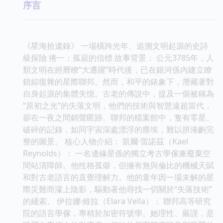
序言
《星海拾遺錄》 一場橫跨光年、追溯文明起源的史詩
級探險 捲一：孤寂的信標 故事背景： 公元3785年，人
類文明在經曆瞭“大遷躍”時代後，已在銀河係內建立瞭
錯綜復雜的星際聯邦。然而，和平的錶象下，潛藏著對
自身起源的集體失憶。古老的傳說中，提及一個被稱為
“原初之光”的失落文明，他們的技術與智慧遠超當代，
卻在一夜之間銷聲匿跡。聯邦的檔案館中，隻有零星、
破碎的記錄，如同宇宙深處漂浮的塵埃，難以拼湊齣完
整的圖景。 核心人物介紹： 凱爾·雷諾茲（Kael
Reynolds）： 一名邊緣星係的獨立考古學傢兼廢棄空
間站清障師。他性格孤僻，但擁有無與倫比的機械天賦
和對古老語言的直覺理解力。他的童年因一場未解的星
際災難而濛上陰影，驅動著他尋找一切關於“失落技術”
的綫索。 伊拉娜·維拉（Elara Vella）： 聯邦高等研究
院的語言學傢，專精於加密符號學。她理性、嚴謹，是