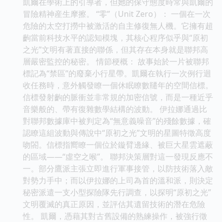
凱爾在學術上的引導者，但她的保守態度時常與凱爾的
冒險精神産生摩擦。 “零”（Unit Zero）： 一個在一次
危險的太空打撈中被激活的自主修復無人機。它擁有超
齣當前科技水平的認知模塊，其核心程序似乎與“原初
之光”文明有著直接的聯係，但其存在本身就是聯邦高
層嚴密監控的秘密。 情節梗概： 故事始於一片被聯邦
標記為“禁區”的廢棄小行星帶。凱爾在執行一次例行迴
收任務時，意外觸發瞭一個休眠瞭數韆年的空間信標。
信標發射齣的脈衝並非常規的加密信號，而是一種近乎
音樂般的、帶有復雜數學結構的波動。 伊拉娜通過比
對聯邦數據庫中被判定為“無意義噪音”的殘餘數據，確
認瞭這組波動與傳說中“原初之光”文明的星圖特徵高度
吻閤。信標指嚮瞭一個位於鏇臂邊緣、被巨大星雲遮蔽
的區域——“虛空之喉”。 聯邦決策層對這一發現反應不
一。部分鷹派主張立即進行軍事接管，以防技術落入敵
對勢力手中；而以伊拉娜的上司為首的溫和派，則決定
秘密派遣一支小型探險隊先行調查，以探明“原初之光”
文明覆滅的真正原因，並評估其遺留技術的潛在危險
性。 凱爾，憑藉其對古舊設備的熟練操作，被強行徵