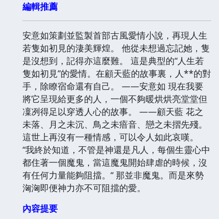
編輯推薦
安意如策劃並監製首部古風愛情小說，再現人生
若隻如初見的淒美輝煌。 他從未想過忘記她，隻
是沒想到，記得亦這麼難。 這是典型的“人生若
隻如初見”的愛情。在顧天藍的故事裏，人**的對
手，除瞭宿命還有自己。 ——安意如 現在我要
將它呈現給更多的人，一個不夠暖烘烘亮堂堂但
凜冽得足以穿透人心的故事。 ——顧天藍 花之
未落、月之未沉、鳥之未瘖音、戀之未摺先殘。
這世上再沒有一種情感，可以令人如此哀嘆。
“我終於知道，不管是神還是凡人，每個生靈心中
都住著一個魔鬼，當這魔鬼開始肆虐的時候，沒
有任何力量能夠阻擋。“ 那並非魔鬼。而是來勢
洶洶即便神力亦不可阻擋的愛。
內容提要