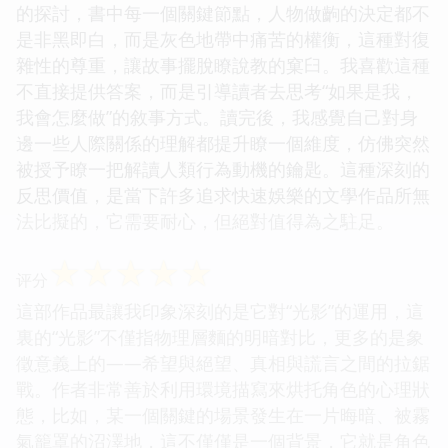
的探討，書中每一個關鍵節點，人物做齣的決定都不
是非黑即白，而是灰色地帶中痛苦的權衡，這種對復
雜性的尊重，讓故事擺脫瞭說教的窠臼。我喜歡這種
不直接提供答案，而是引導讀者去思考“如果是我，
我會怎麼做”的敘事方式。讀完後，我感覺自己對身
邊一些人際關係的理解都提升瞭一個維度，仿佛突然
被授予瞭一把解讀人類行為動機的鑰匙。這種深刻的
反思價值，是當下許多追求快速娛樂的文學作品所無
法比擬的，它需要耐心，但絕對值得為之駐足。
☆
☆
☆
☆
☆
评分
這部作品最讓我印象深刻的是它對“光影”的運用，這
裏的“光影”不僅指物理層麵的明暗對比，更多的是象
徵意義上的——希望與絕望、真相與謊言之間的拉鋸
戰。作者非常善於利用環境描寫來烘托角色的心理狀
態，比如，某一個關鍵的場景發生在一片晦暗、被霧
氣籠罩的沼澤地，這不僅僅是一個背景，它就是角色