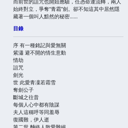
而前世的詛咒也開始應驗，任憑命運流轉，兩人
始終對立，爭奪“青霜”劍。卻不知這其中居然隱
藏著一個叫人黯然的秘密……
目錄
序 有一種銘記與愛無關
紫瀟 避不開的情生意動
情劫
詛咒
劍光
世 此愛青凜若霜雪
奪劍公子
斷城之往昔
每個人心中都有陰謀
夫人這稱呼等同羞辱
復國難，伊人逝
第二世 麯終人散愛難絕