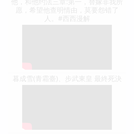
他，和他约法三章:第一，替嫁非我所
愿，希望他查明情由，莫要怨错了
人。#西西漫解
暮成雪(青霜臺)、步武東皇 最終死決