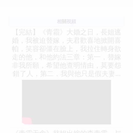
相關視頻
【完結】《青霜》大婚之日，長姐逃
婚，我被迫替嫁，夫君歡喜地掀開喜
帕，笑容卻僵在臉上，我拉住轉身欲
走的他，和他約法三章：第一，替嫁
非我所願，希望他查明情由，莫要怨
錯了人，第二，我與他只是假夫妻...
《青霜无念》替姐出嫁的李青霜，与