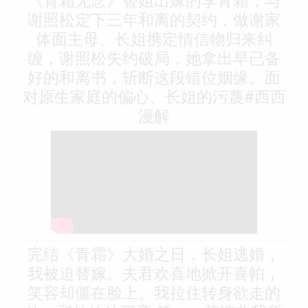
谢照松定下三年和离的契约，做谢家
体面主母。长姐携定情信物归来纠
缠，谢照松失约破局，她拿出早已备
好的和离书，斩断这段错位姻缘。面
对原生家庭的偏心、长姐的污蔑#西西
漫解
完结《青霜》大婚之日，长姐逃婚，
我被迫替嫁。夫君欢喜地掀开喜帕，
笑容却僵在脸上。我拉住转身欲走的