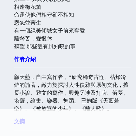
相逢梅花鎮
命運使他們相守卻不相知
恩怨並蒂生
有一個絕美傾城女子前來奪愛
離彆苦，愛恨休
鶴望 那些隻有風知曉的事
作者介紹
顧天藍，自由寫作者，*研究稀奇古怪、枯燥冷
僻的論著，緻力於探討人性復雜與原初文化，擅
長小說、雜文的寫作，興趣另涉及打牌、解夢、
塔羅，繪畫、樂器、舞蹈。 已齣版《天藍若
空》、《被放逐的少年》、《離人歌》。
文摘