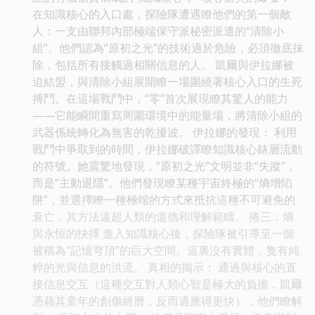
在知識核心的入口處，探險隊遭遇瞭他們的第一個敵
人：一支由聯邦內部極端保守派秘密派遣的“清除小
組”。他們認為“原初之光”的技術過於危險，必須徹底抹
除，包括所有接觸過相關信息的人。 凱爾與伊拉娜被
迫結盟，與清除小組展開瞭一場圍繞著核心入口的生死
搏鬥。在這場戰鬥中，“零”首次展現瞭其驚人的能力
——它能瞬間重寫周圍環境中的能量場，將清除小組的
武器係統轉化為無害的乾擾波。 伊拉娜的發現： 利用
戰鬥中爭取到的時間，伊拉娜破譯瞭知識核心錶層流動
的符號。她震驚地發現，“原初之光”文明並非“失蹤”，
而是“主動退隱”。他們發現瞭某種宇宙終極的“熵增陷
阱”，並選擇瞭一種極端的方式來抵抗這種不可避免的
衰亡，其方法遠超人類的道德和理解範疇。 捲三：熵
與永恒的抉擇 進入知識核心後，探險隊被引導至一個
被稱為“記憶穹頂”的巨大空間。這裏沒有實體，隻有純
粹的光與信息的洪流。 真相的揭示： 通過與核心的直
接信息交互（這種交互對人類心智是極大的負擔，凱爾
憑藉其童年的創傷經曆，反而適應得更快），他們瞭解