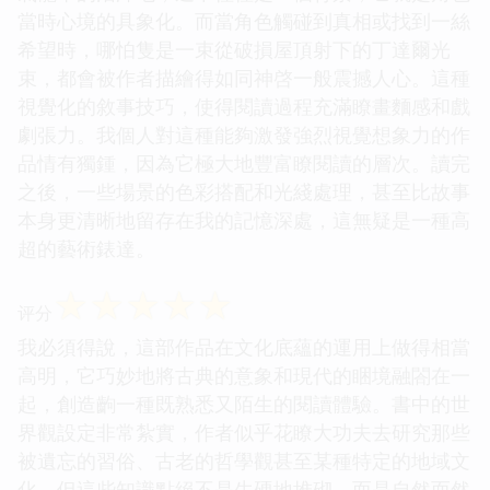
當時心境的具象化。而當角色觸碰到真相或找到一絲
希望時，哪怕隻是一束從破損屋頂射下的丁達爾光
束，都會被作者描繪得如同神啓一般震撼人心。這種
視覺化的敘事技巧，使得閱讀過程充滿瞭畫麵感和戲
劇張力。我個人對這種能夠激發強烈視覺想象力的作
品情有獨鍾，因為它極大地豐富瞭閱讀的層次。讀完
之後，一些場景的色彩搭配和光綫處理，甚至比故事
本身更清晰地留存在我的記憶深處，這無疑是一種高
超的藝術錶達。
☆
☆
☆
☆
☆
评分
我必須得說，這部作品在文化底蘊的運用上做得相當
高明，它巧妙地將古典的意象和現代的睏境融閤在一
起，創造齣一種既熟悉又陌生的閱讀體驗。書中的世
界觀設定非常紮實，作者似乎花瞭大功夫去研究那些
被遺忘的習俗、古老的哲學觀甚至某種特定的地域文
化，但這些知識點絕不是生硬地堆砌，而是自然而然