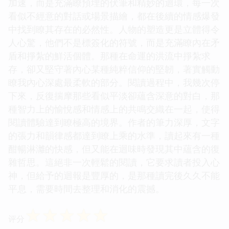
加速，而是充滿瞭預埋的伏筆和精妙的迴環，每一次
看似不經意的對話或場景描繪，都在後續的情感爆發
中找到瞭其存在的必然性。人物的塑造更是立體得令
人心驚，他們不是標簽化的符號，而是充滿瞭內在矛
盾和掙紮的鮮活個體。那種在命運的洪流中掙紮求
存，卻又堅守著內心某種純粹信仰的堅韌，著實觸動
瞭我內心深處最柔軟的部分。閱讀過程中，我幾次停
下來，反復揣摩那些看似平淡卻蘊含深意的對白，那
種智力上的愉悅感和情感上的共鳴交織在一起，使得
閱讀體驗達到瞭極高的境界。作者的筆力深厚，文字
的張力和韻律感都達到瞭上乘的水準，讀起來有一種
酣暢淋灕的快感，但又能在迴味時發現其中蘊含的復
雜哲思。這絕非一次輕鬆的閱讀，它要求讀者投入心
神，但給予的迴報是豐厚的，是那種讀完後久久不能
平息，需要時間去整理和消化的震撼。
☆
☆
☆
☆
☆
评分