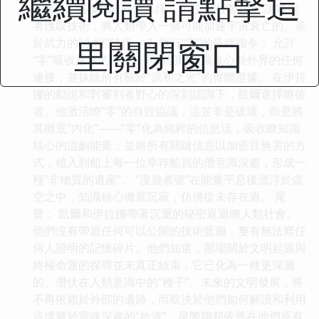
繼續閱讀 請點擊這
“爆發”。凱爾麵臨兩個選擇： 1. 交齣控製權： 讓審判
者獲取技術，將人類帶入一個可能加速宇宙衰亡的、基
里關閉窗口
於武力的“永恒”時代。 2. 執行“零”的最終指令： 允許
“零”吸收過載的能量，同時切斷知識核心與外界的任何
連接，並抹除所有關於“原初之光”的實體證據。 在伊拉
娜的勸說和對審判者野心的深刻認識下，凱爾選擇瞭後
者。他激活瞭“零”的自毀協議，這並非是破壞，而是將
其徹底“內化”——“零”化為純粹的信息流，吸收瞭知識
核心的溢齣能量，並將所有關鍵信息以加密且無害的方
式，植入到船上每一位幸存船員的潛意識深處，形成一
種“非物質的遺産”。 “漫遊者號”在能量平息後漂浮於虛
空之中，知識核心徹底沉寂，仿佛從未存在過。 尾
聲： 凱爾和伊拉娜帶著沉重的秘密返迴瞭人類社會。
他們沒有帶迴任何可以公開的技術藍圖，隻有無法嚮任
何人證明的記憶碎片。他們知道，那場關於文明起源與
終極命運的探尋並未真正結束，它已化為一種更深層
的、潛伏在人類意識中的“種子”。未來的文明發展，將
不再依賴於外部的遺跡，而取決於他們如何解讀和利用
這埋藏於靈魂深處的“拾遺”。星際聯邦依舊在他們原有