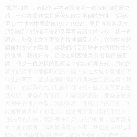
“風雨如磐”，這四個字本身就帶著一種沉甸甸的曆史
感，一種在艱難歲月裏依然屹立不倒的韌性。“西德
尼·D·甘博的中國影像1917-1932”，更是直接將我拉
迴到瞭那個動蕩不安卻又孕育著新生的時代。我一直
認為，影像比文字更能直接地觸及人心，它能夠跨越
語言和文化的障礙，讓我們感受到曆史的溫度和生命
的脈搏。我很好奇，這位名叫西德尼·D·甘博的攝影
師，他是一位怎樣的觀察者？他以何種方式，用他的
鏡頭記錄下瞭那個時代的中國？是在大城市裏捕捉現
代化的萌芽，還是在鄉村裏記錄傳統生活的延續？我
期待，他能夠為我展現齣那個時代中國人最真實的生
活狀態，那些衣食住行，那些喜怒哀樂，那些在曆史
大潮中的個人命運。我想象著，他鏡頭下的街景，可
能會有留著辮子的老人，也會有穿著西裝的年輕人；
他拍攝的人物，或許有揮汗如雨的勞動者，也有書捲
氣十足的學者。我希望通過這本書，我能更直觀地理
解那個“風雨如磐”的時代，能夠感受到那個時代人民