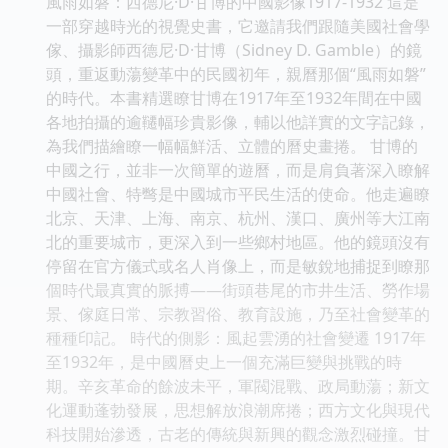
風雨如磐：西德尼·D·甘博的中國影像1917-1932 這是
一部穿越時光的視覺史書，它邀請我們跟隨美國社會學
傢、攝影師西德尼·D·甘博（Sidney D. Gamble）的鏡
頭，重返動蕩變革中的民國初年，親曆那個“風雨如磐”
的時代。本書精選瞭甘博在1917年至1932年間在中國
各地拍攝的逾韆幅珍貴影像，輔以他詳實的文字記錄，
為我們描繪瞭一幅幅鮮活、立體的曆史畫捲。 甘博的
中國之行，並非一次簡單的遊曆，而是肩負著深入瞭解
中國社會、特彆是中國城市平民生活的使命。他走遍瞭
北京、天津、上海、南京、杭州、漢口、廣州等大江南
北的重要城市，更深入到一些鄉村地區。他的鏡頭沒有
停留在官方儀式或名人肖像上，而是敏銳地捕捉到瞭那
個時代最真實的脈搏——街頭巷尾的市井生活、勞作場
景、傢庭日常、宗教習俗、教育設施，乃至社會變革的
種種印記。 時代的側影：風起雲湧的社會變遷 1917年
至1932年，是中國曆史上一個充滿巨變與挑戰的時
期。辛亥革命的餘波未平，軍閥混戰、政局動蕩；新文
化運動蓬勃發展，思想解放浪潮席捲；西方文化與現代
科技開始滲透，古老的傳統與新興的觀念激烈碰撞。甘