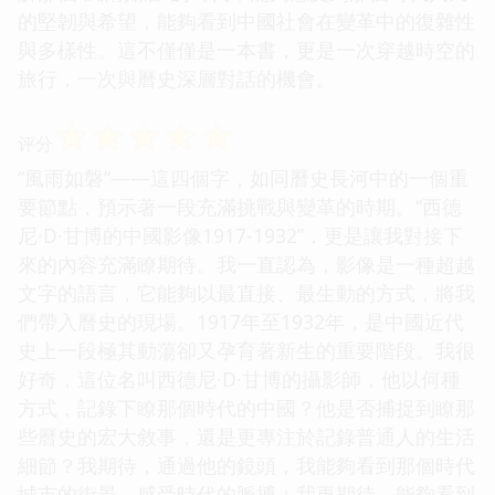
的堅韌與希望，能夠看到中國社會在變革中的復雜性
與多樣性。這不僅僅是一本書，更是一次穿越時空的
旅行，一次與曆史深層對話的機會。
☆
☆
☆
☆
☆
评分
“風雨如磐”——這四個字，如同曆史長河中的一個重
要節點，預示著一段充滿挑戰與變革的時期。“西德
尼·D·甘博的中國影像1917-1932”，更是讓我對接下
來的內容充滿瞭期待。我一直認為，影像是一種超越
文字的語言，它能夠以最直接、最生動的方式，將我
們帶入曆史的現場。1917年至1932年，是中國近代
史上一段極其動蕩卻又孕育著新生的重要階段。我很
好奇，這位名叫西德尼·D·甘博的攝影師，他以何種
方式，記錄下瞭那個時代的中國？他是否捕捉到瞭那
些曆史的宏大敘事，還是更專注於記錄普通人的生活
細節？我期待，通過他的鏡頭，我能夠看到那個時代
城市的街景，感受時代的脈搏；我更期待，能夠看到