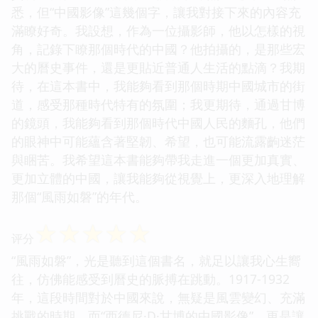
悉，但“中國影像”這幾個字，讓我對接下來的內容充
滿瞭好奇。我設想，作為一位攝影師，他以怎樣的視
角，記錄下瞭那個時代的中國？他拍攝的，是那些宏
大的曆史事件，還是更貼近普通人生活的點滴？我期
待，在這本書中，我能夠看到那個時期中國城市的街
道，感受那種時代特有的氛圍；我更期待，通過甘博
的鏡頭，我能夠看到那個時代中國人民的麵孔，他們
的眼神中可能蘊含著堅韌、希望，也可能流露齣迷茫
與睏苦。我希望這本書能夠帶我走進一個更加真實、
更加立體的中國，讓我能夠從視覺上，更深入地理解
那個“風雨如磐”的年代。
☆
☆
☆
☆
☆
评分
“風雨如磐”，光是聽到這個書名，就足以讓我心生嚮
往，仿佛能感受到曆史的脈搏在跳動。1917-1932
年，這段時間對於中國來說，無疑是風雲變幻、充滿
挑戰的時期。而“西德尼·D·甘博的中國影像”，更是讓