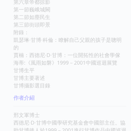
第六章帝都掠影
第一節巍峨城闕
第二節如塵民生
第三節街頭即景
附錄：
凱瑟琳·甘博·科倫：瞭解自己父親的孩子是聰明
的
賈楠：西德尼·D·甘博：一位開拓性的社會學傢
海蒂:《風雨如磐》1999－2001中國巡迴展覽
甘博生平
甘博主要著述
甘博攝影選目錄
作者介紹
邢文軍博士
西德尼·D·甘博中國學研究基金會中國部主任。協
助甘博後人於1999－2001進行甘博作品中國巡迴