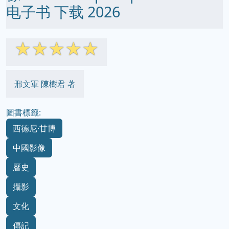
电子书 下载 2026
☆
☆
☆
☆
☆
邢文軍 陳樹君 著
圖書標籤:
西德尼·甘博
中國影像
曆史
攝影
文化
傳記