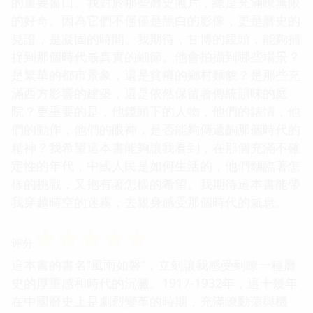
的重要窗口。我對於那些曆史照片，總是充滿瞭無限
的好奇。因為它們不僅僅是黑白的影像，更是曆史的
見證，是凝固的時間。我期待，甘博的鏡頭，能夠捕
捉到那個時代最真實的細節。他會拍攝到哪些場景？
是繁華的都市景象，還是貧瘠的鄉村麵貌？是那些充
滿西方影響的建築，還是依然保留著傳統韻味的庭
院？更重要的是，他鏡頭下的人物，他們的錶情，他
們的動作，他們的眼神，是否能夠傳遞齣那個時代的
精神？我希望這本書能夠讓我看到，在那個充滿不確
定性的年代，中國人民是如何生活的，他們麵臨著怎
樣的挑戰，又抱有著怎樣的希望。我期待這本書能帶
我穿越時空的迷霧，去親身感受那個時代的氣息。
☆
☆
☆
☆
☆
评分
這本書的書名“風雨如磐”，立刻讓我感受到瞭一種曆
史的厚重感和時代的沉澱。1917-1932年，這十幾年
在中國曆史上是劇烈變革的時期，充滿瞭動蕩與機