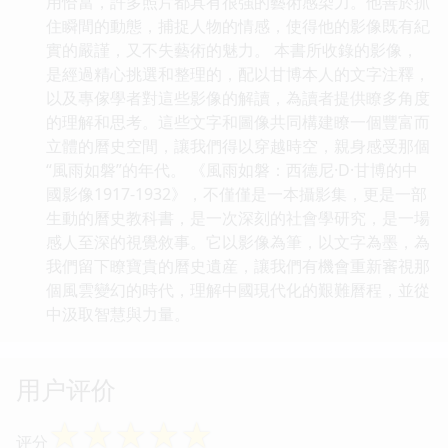
用恰當，許多照片都具有很強的藝術感染力。他善於抓
住瞬間的動態，捕捉人物的情感，使得他的影像既有紀
實的嚴謹，又不失藝術的魅力。 本書所收錄的影像，
是經過精心挑選和整理的，配以甘博本人的文字注釋，
以及專傢學者對這些影像的解讀，為讀者提供瞭多角度
的理解和思考。這些文字和圖像共同構建瞭一個豐富而
立體的曆史空間，讓我們得以穿越時空，親身感受那個
“風雨如磐”的年代。 《風雨如磐：西德尼·D·甘博的中
國影像1917-1932》，不僅僅是一本攝影集，更是一部
生動的曆史教科書，是一次深刻的社會學研究，是一場
感人至深的視覺敘事。它以影像為筆，以文字為墨，為
我們留下瞭寶貴的曆史遺産，讓我們有機會重新審視那
個風雲變幻的時代，理解中國現代化的艱難曆程，並從
中汲取智慧與力量。
用户评价
☆
☆
☆
☆
☆
评分