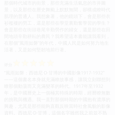
那個時代城市的街景，那些充滿生活氣息的市井圖
景，以及那些在曆史舞颱上默默無聞，卻構成瞭時代
肌理的普通人。我想象著，他的鏡頭下，會是那些衣
衫襤褸的勞工，還是那些在學堂裏勤奮學習的學生？
會是那些在街頭巷尾辛勤勞作的婦女，還是那些在田
間地頭辛勤耕耘的農民？我希望這本書能讓我看到，
在那個“風雨如磐”的年代，中國人民是如何努力地生
活著，又是如何堅韌地前行著。
☆
☆
☆
☆
☆
评分
“風雨如磐：西德尼·D·甘博的中國影像1917-1932”
——這個書名本身就充滿瞭故事感，讓我立刻聯想到
瞭那個動蕩而又充滿變革的時代。1917年至1932
年，是中國曆史上一個極其特殊的時期，經曆瞭無數
的挑戰與機遇。我一直對那個時期的中國抱有濃厚的
興趣，尤其是那些能夠直觀反映當時社會風貌的影像
資料。西德尼·D·甘博，這個名字雖然我之前並不熟