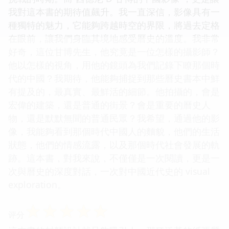
我對這本書的期待值飆升。我一直深信，影像具有一
種獨特的魅力，它能夠跨越時空的界限，將過去定格
在眼前，讓我們身臨其境地感受曆史的溫度。我非常
好奇，這位甘博先生，他究竟是一位怎樣的攝影師？
他以怎樣的視角，用他的鏡頭為我們記錄下瞭那個時
代的中國？我期待，他能夠捕捉到那些曆史書本中鮮
有提及的，最真實、最鮮活的細節。他拍攝的，會是
宏偉的建築，還是普通的街景？會是重要的曆史人
物，還是默默無聞的普通民眾？我希望，通過他的影
像，我能夠看到那個時代中國人的麵貌，他們的生活
狀態，他們的情感流露，以及那個時代社會發展的軌
跡。這本書，對我來說，不僅僅是一次閱讀，更是一
次與曆史的深度對話，一次對中國近代史的 visual
exploration。
☆
☆
☆
☆
☆
评分