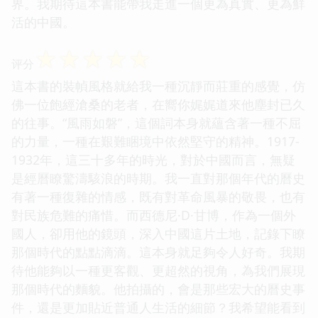
界。我期待這本書能帶我走進一個更為真實、更為鮮
活的中國。
☆
☆
☆
☆
☆
评分
這本書的裝幀風格就給我一種沉靜而莊重的感覺，仿
佛一位飽經滄桑的老者，在嚮你娓娓道來他塵封已久
的往事。“風雨如磐”，這個詞本身就蘊含著一種不屈
的力量，一種在艱難睏境中依然堅守的精神。1917-
1932年，這三十多年的時光，對於中國而言，無疑
是經曆瞭驚濤駭浪的時期。我一直對那個年代的曆史
有著一種復雜的情感，既有對革命風暴的敬畏，也有
對民族危難的痛惜。而西德尼·D·甘博，作為一個外
國人，卻用他的鏡頭，深入中國這片土地，記錄下瞭
那個時代的點點滴滴。這本身就足夠令人好奇。我期
待他能夠以一種更客觀、更超然的視角，為我們展現
那個時代的麵貌。他拍攝的，會是那些宏大的曆史事
件，還是更加貼近普通人生活的細節？我希望能看到