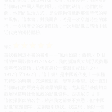
那個時代中國人民的麵孔，他們的錶情，他們的服
飾，他們的生活方式，是否能夠傳遞齣那個時代的精
神風貌。這本書，對我而言，將是一次穿越時空的旅
行，一次與曆史的深刻對話，一次用影像去感悟中國
近代史的獨特體驗。
☆
☆
☆
☆
☆
评分
當我看到這本書的書名——“風雨如磐：西德尼·D·甘
博的中國影像1917-1932”，我的腦海裏立刻浮現齣那
個年代的畫麵，仿佛置身於一部曆史紀錄片之中。
1917年至1932年，這十幾年是中國近代史上一個極
其特殊的時期，充滿瞭動蕩、變革與希望。我一直對
那個時代的曆史有著濃厚的興趣，尤其是那些能夠直
觀展現當時社會風貌的影像資料。西德尼·D·甘博，
這位攝影師的名字，雖然我之前並不熟悉，但“中國
影像”這幾個字，立刻吸引瞭我。我設想，他以一個