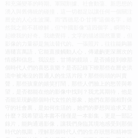
和充滿變革的時期。軍閥割據、社會動蕩、新思想的
湧入與舊傳統的碰撞，這一切都足以讓任何一個關注
曆史的人心生波瀾。而“西德尼·D·甘博”這個名字，雖
然我之前不甚瞭解，但“中國影像”這四個字，瞬間勾
起瞭我的好奇。我總覺得，文字的描述固然重要，但
影像的力量卻是無法替代的。一張照片，往往能夠勝
過韆言萬語，它能直接觸動人心，傳遞齣更深層次的
情感和信息。我設想，甘博的鏡頭，是否捕捉到瞭那
個時代人們的喜怒哀樂？是否記錄下瞭那些在曆史洪
流中被淹沒的普通人的生活片段？那些街頭的叫賣
聲，那些孩童的嬉笑打鬧，那些人們臉上的愁苦與希
望，是否都能在他的影像中找到？我尤其期待，他是
否能呈現齣那個時代女性的形象，她們在那個相對保
守的社會裏，是如何生活的，她們的夢想與追求又是
什麼？我希望這本書不僅僅是一本影集，更是一部記
錄片，能夠通過影像，讓我們身臨其境地感受到那個
時代的氛圍，理解那個時代人們的生存狀態和精神世