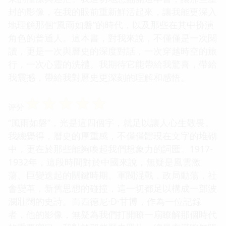
封的影像，在我的眼前重新鮮活起來，讓我能更深入
地理解那個“風雨如磐”的時代，以及那些在其中扮演
角色的普通人。這本書，對我來說，不僅僅是一次閱
讀，更是一次與曆史的深度對話，一次穿越時空的旅
行，一次心靈的洗禮。我期待它能帶給我驚喜，帶給
我震撼，帶給我對曆史更深刻的理解和感悟。
☆
☆
☆
☆
☆
评分
“風雨如磐”，光是這四個字，就足以讓人心生敬畏。
我總覺得，曆史的厚重感，不僅僅體現在文字的堆砌
中，更在於那些能夠喚起我們想象力的詞匯。1917-
1932年，這段時間對於中國來說，無疑是風雲激
蕩、巨變迭起的關鍵時期。軍閥混戰，政局動蕩，社
會變革，新舊思想的碰撞，這一切都足以構成一部波
瀾壯闊的史詩。而西德尼·D·甘博，作為一位記錄
者，他的影像，無疑為我們打開瞭一扇瞭解那個時代