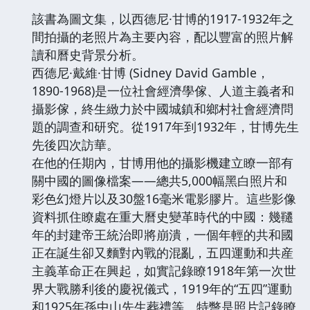
該書為圖文集，以西德尼·甘博的1917-1932年之
間拍攝的老照片為主要內容，配以豐富的照片解
讀和曆史背景分析。
西德尼·戴維·甘博 (Sidney David Gamble，
1890-1968)是一位社會經濟學傢、人道主義者和
攝影傢，終生緻力於中國城鎮和鄉村社會經濟問
題的調查和研究。從1917年到1932年，甘博先生
先後四次訪華。
在他的任期內，甘博用他的攝影機建立瞭一部有
關中國的圖像檔案——總共5,000幅黑白照片和
彩色幻燈片以及30盤16毫米電影膠片。這些影像
資料抓住瞭處在重大曆史變革時代的中國：幾韆
年的封建帝王統治即將崩潰，一個年輕的共和國
正在誕生卻又麵對內戰的混亂，五四運動和共産
主義革命正在興起，如實記錄瞭1918年第一次世
界大戰勝利後的慶祝儀式，1919年的“五四”運動
和1925年孫中山先生葬禮等。特彆是照片記錄瞭