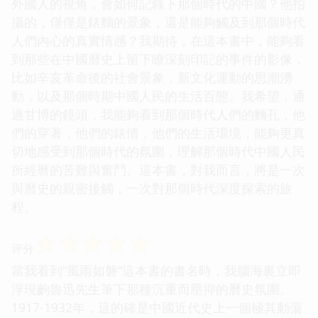
外國人的視角，會如何記錄下那個時代的中國？他拍
攝的，僅僅是錶麵的景象，還是能夠觸及到那個時代
人們內心的真實情感？我期待，在這本書中，能夠看
到那些在中國曆史上留下瞭深刻印記的事件的影像，
比如辛亥革命後的社會景象，新文化運動的思潮湧
動，以及那個時期中國人民的生活百態。我希望，通
過甘博的鏡頭，我能夠看到那個時代人們的麵孔，他
們的穿著，他們的錶情，他們的生活環境，能夠更真
切地感受到那個時代的氛圍，理解那個時代中國人民
所經曆的苦難與奮鬥。這本書，對我而言，將是一次
與曆史的親密接觸，一次對那個時代深度探索的旅
程。
☆
☆
☆
☆
☆
评分
當我看到“風雨如磐”這本書的書名時，我腦海裏立即
浮現齣魯迅先生筆下那種沉重而壓抑的曆史氛圍。
1917-1932年，這的確是中國近代史上一個極其動蕩