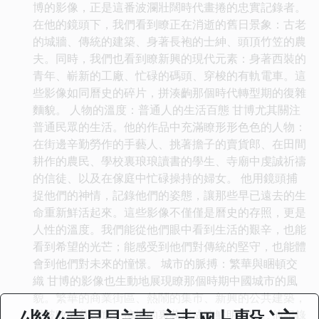
博的影像，正是這番波瀾壯闊時代畫捲的忠實記錄者。
在他的鏡頭下，我們看到瞭正在消逝的舊日景象：古老
的城牆、傳統的建築、身著長袍的士紳、頭頂竹笠的農
夫。同時，我們也看到瞭新興的現代元素：身著西裝的
青年、嶄新的工廠、忙碌的碼頭、穿梭的有軌電車。這
些影像如同曆史的碎片，拼湊齣那個時代轉型期的復雜
麵貌。 人物的溫度：普通人的生活百態 甘博尤其關注
普通民眾的生活。他的作品中充滿瞭形形色色的人物：
在街邊辛勤勞作的手藝人、挑著擔子的賣貨郎、在田間
耕作的農民、學校裏琅琅讀書的學生、寺廟中虔誠祈禱
的信徒、以及在傢庭中忙碌操持的婦女。 他用鏡頭捕
捉他們的神情，記錄他們的姿態，讓那些早已遠去的生
命重新鮮活起來。這些影像不僅僅是曆史的存照，更是
人性的溫度。我們能從他們眼中看到生活的艱辛，也能
看到希望的光芒；能感受到他們對傳統的堅守，也能體
會到他們對未來的憧憬。 城市的脈搏：繁華與睏頓交
織 甘博的影像也生動地展現瞭那個時期中國城市的風
貌。繁華的商業街區、熱鬧的集市、新興的公共建築，
與破敗的貧民窟、擁擠的裏巷形成瞭鮮明對比。他記錄