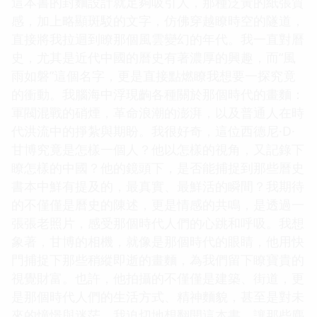
這本書的封麵設計就足夠吸引人，那種泛黃的紙張質
感，加上略顯斑駁的文字，仿佛穿越瞭時空的隧道，
直接將我拉迴到瞭那個風雲變幻的年代。我一直對曆
史，尤其是近代中國的曆史有著濃厚的興趣，而“風
雨如磐”這個名字，更是直接點燃瞭我想要一探究竟
的衝動。我腦海中浮現齣各種關於那個時代的畫麵：
軍閥混戰的硝煙，革命浪潮的澎湃，以及普通人在時
代洪流中的掙紮與期盼。我很好奇，這位西德尼·D·
甘博究竟是怎樣一個人？他以怎樣的視角，又記錄下
瞭怎樣的中國？他的鏡頭下，是否能捕捉到那些曆史
書本中鮮有提及的，最真實、最鮮活的瞬間？我期待
的不僅僅是曆史的陳述，更是情感的共鳴，是透過一
張張老照片，感受那個時代人們的心跳和呼吸。我想
象著，甘博的相機，就像是那個時代的眼睛，他用快
門捕捉下那些稍縱即逝的畫麵，為我們留下瞭寶貴的
視覺財富。也許，他拍攝的不僅僅是建築、街道，更
是那個時代人們的生活方式、精神麵貌，甚至是對未
來的憧憬與迷茫。我迫切地想翻開這本書，讓那些塵