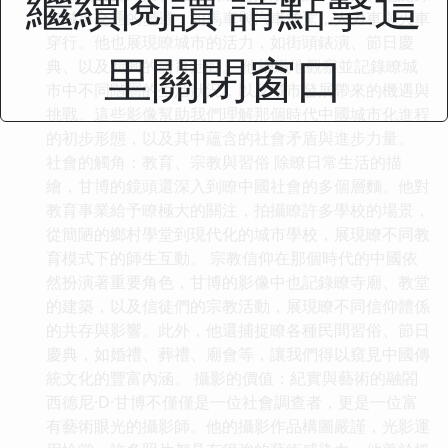
繼續閱讀 請點擊這
瞭城市交通的變遷，如馬車與汽車並駕，人力車與火車
穿行。他也展現瞭城市的活力，如街頭錶演、節日慶
里關閉窗口
典、以及新興的體育活動。 他細緻地觀察並記錄瞭城
市中不同階層的生活狀況，以及城市發展帶來的機遇與
挑戰。這些影像幫助我們理解那個時代中國城市化進程
的初步形態，以及其中蘊含的社會矛盾與進步力量。
社會的觸角：教育、宗教與習俗 除瞭日常生活的描
繪，甘博的鏡頭還深入到瞭中國社會的多個層麵。他對
教育事業給予瞭極大的關注，拍攝瞭許多學校的場景，
從簡陋的鄉村學堂到現代化的城市學校，展現瞭不同教
育模式下的師生互動。 宗教信仰在那個時代的中國依
然扮演著重要角色，甘博的影像中也記錄瞭寺廟、教堂
的建築，以及信徒們的宗教活動，展現瞭不同信仰體係
的共存與影響。此外，他還捕捉瞭各種民間習俗、節日
慶典，如婚禮、葬禮、廟會等，讓我們得以窺見中國傳
統文化的豐富內涵。 攝影的價值：紀實與藝術的融閤
西德尼·D·甘博不僅僅是一位社會調查者，更是一位富
有藝術眼光的攝影師。他的攝影作品構圖嚴謹，光影運