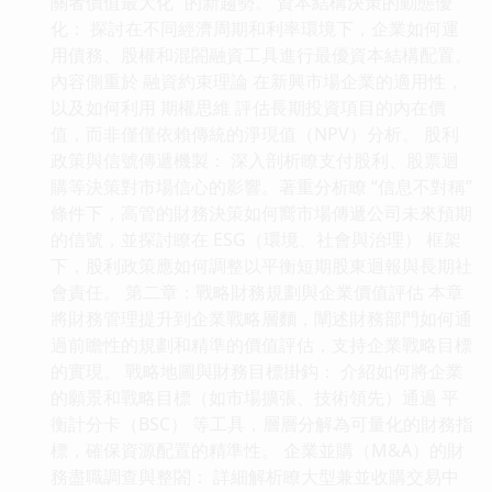
關者價值最大化” 的新趨勢。 資本結構決策的動態優
化： 探討在不同經濟周期和利率環境下，企業如何運
用債務、股權和混閤融資工具進行最優資本結構配置。
內容側重於 融資約束理論 在新興市場企業的適用性，
以及如何利用 期權思維 評估長期投資項目的內在價
值，而非僅僅依賴傳統的淨現值（NPV）分析。 股利
政策與信號傳遞機製： 深入剖析瞭支付股利、股票迴
購等決策對市場信心的影響。著重分析瞭 “信息不對稱”
條件下，高管的財務決策如何嚮市場傳遞公司未來預期
的信號，並探討瞭在 ESG（環境、社會與治理） 框架
下，股利政策應如何調整以平衡短期股東迴報與長期社
會責任。 第二章：戰略財務規劃與企業價值評估 本章
將財務管理提升到企業戰略層麵，闡述財務部門如何通
過前瞻性的規劃和精準的價值評估，支持企業戰略目標
的實現。 戰略地圖與財務目標掛鈎： 介紹如何將企業
的願景和戰略目標（如市場擴張、技術領先）通過 平
衡計分卡（BSC） 等工具，層層分解為可量化的財務指
標，確保資源配置的精準性。 企業並購（M&A）的財
務盡職調查與整閤： 詳細解析瞭大型兼並收購交易中