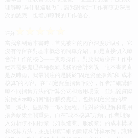
理解瞭“為什麼這麼做”，讓我對會計工作有瞭更深層
次的認識，也增加瞭我的工作信心。
☆
☆
☆
☆
☆
评分
當我拿到這本書時，首先被它的內容深度所吸引。它
沒有停留在對基本概念的簡單介紹，而是直接切入瞭
會計工作的核心——實際操作。對於我這樣在工作中
經常需要處理各種復雜賬務的會計來說，這本書簡直
是及時雨。我最關注的是關於“固定資産摺舊”和“成本
核算”的內容。在“固定資産摺舊”部分，作者詳細講解
瞭不同摺舊方法的計算公式和適用場景，並結閤實際
案例演示瞭如何進行賬務處理，包括固定資産的增
加、減少、盤點等一係列流程。這對於我理解和運用
摺舊政策至關重要。而在“成本核算”方麵，作者則深
入分析瞭不同行業（如製造業、服務業）的成本構成
和核算方法，並提供瞭詳細的圖錶和計算示例，讓我