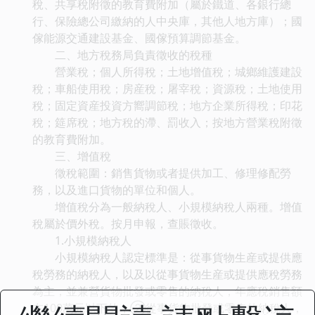
稅、共享稅附徵的教育費附加（屬於鐵道、各銀行總
行、保險總公司繳納的人中央庫，其他人地方庫）；國
傢能源交通建設基金、國傢預算調節基金。
二、地方稅務局負責徵收的稅種
營業稅；個人所得稅；土地增值稅；城鄉維護建設
稅；車船使用稅；房産稅；屠宰稅；資源稅；土地使用
稅；固定資産投資方嚮調節稅；地方企業所得稅；印花
稅；筵席稅；地方稅的滯、罰收入；按地方營業稅附徵
的教育費附加。
三、增值稅
徵稅範圍：銷售貨物或者提供加工、修理修配勞
務，以及進口貨物的單位和個人。
增值稅分為一般納稅人、小規模納稅人兩種。增值
稅屬於價外稅。按月申報，查賬徵收。
1.小規模納稅人
小規模納稅人認定標準是：從事貨物生産或提供應
稅勞務的納稅人，以及以從事貨物生産或提供應稅勞務
為主，並兼營貨物批發或零售的納稅人，年應稅銷售額
在100萬元以下的；②從事貨物批發或零售的納稅人，