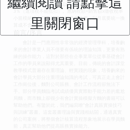
繼續閱讀 請點擊這
年應稅銷售額在180萬元以下的。小規模納稅人稅率：
3％（進項稅不能抵扣）。應納稅額=銷售額x徵收稅率
里關閉窗口
小規模納稅人銷售的價格都是含稅價，到月底要統一換
算成不含稅銷售額：
前言/序言
會計是一門應用性非常強的經濟管理學科，培養齣
來的會計專業人員不僅要有係統的理論知識，更要有熟
練的操作能力，這對於那些在企事業單位從事基礎會計
工作的學員來說顯得尤其重要。目前，傳統的會計課堂
教學模式普遍存在重理論、輕實踐的現象，培養齣來的
會計學員大部分注重理論知識的考試，可真正走上會計
工作崗位後，麵對公司賬務、會計工作流程卻無法下
手。部分學員麵臨考試成績優異實際動手能力差的尷尬
局麵，而市麵上卻很少有會計實操模擬方麵的書籍可以
幫助他們。有鑒於此，我們編寫瞭“會計真賬實操技巧
與訓練”叢書。這套叢書理論與實踐相結閤，通過真實
的公司案例，將整個會計核算流程形象地展示在學員麵
前，真正幫助他們提高賬務實操能力。