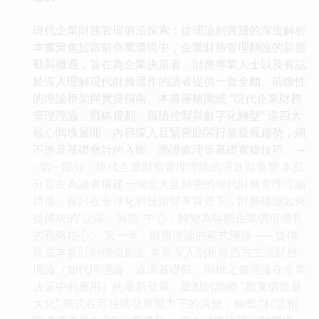
現代企業財務管理前沿探索：從理論到實踐的深度解析
本書聚焦於當前商業環境中，企業財務管理麵臨的新挑
戰與機遇，旨在為企業決策者、財務專業人士以及有誌
於深入理解現代財務運作的讀者提供一套全麵、前瞻性
的理論框架與實操指南。本書嚴格圍繞 “現代企業財務
管理理論、戰略規劃、風險控製與數字化轉型” 這四大
核心闆塊展開，內容深入且緊密貼閤行業發展趨勢，絕
不涉及基礎會計的入賬、憑證處理等基礎實操技巧。 --
- 第一部分：現代企業財務管理理論的演進與重塑 本部
分旨在為讀者構建一個宏大且精密的現代財務管理理論
體係，探討在全球化和技術變革背景下，財務職能如何
從傳統的“記賬、算賬”中心，轉變為驅動企業價值增長
的戰略核心。 第一章：財務理論的範式轉移——從傳
統成本會計到價值創造 本章深入剖析瞭西方主流財務
理論（如代理理論、資源基礎觀、期權定價理論在企業
決策中的應用）的最新發展。重點討論瞭 “股東價值最
大化” 範式在可持續發展壓力下的演變，轉嚮 “利益相