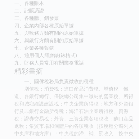
一、各種賬本
二、記賬憑證
三、各種購、銷發票
四、企業內部各種原始單據
五、與稅務方麵有關的原始單據
六、與銀行方麵有關的原始單據
七、企業各種報錶
八、通用個人簡曆錶(錶格式)
九、財務人員常用有關業務電話
精彩書摘
一、國傢稅務局負責徵收的稅種
增值稅；消費稅；進口産品消費稅、增值稅；鐵
道、各銀行總行、保險總公司集中繳納的營業稅、所得
稅和城鄉維護建設稅；中央企業所得稅；地方和外資銀
行及非銀行金融所得稅；海洋石油企業所得稅、資源
稅；證券交易稅；外資、三資企業各項稅收；齣口産品
退稅；集貿市場和個體戶的各項稅收（按稅種分彆列入
中央庫和地方庫）：中央稅的滯、補、罰收入；按中央