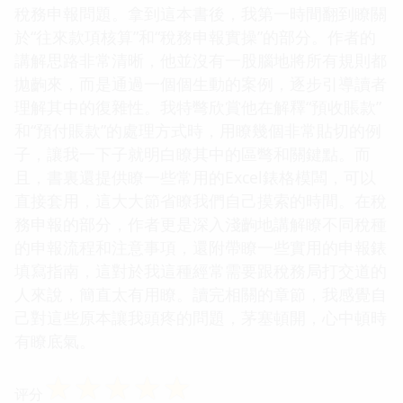
稅務申報問題。拿到這本書後，我第一時間翻到瞭關
於“往來款項核算”和“稅務申報實操”的部分。作者的
講解思路非常清晰，他並沒有一股腦地將所有規則都
拋齣來，而是通過一個個生動的案例，逐步引導讀者
理解其中的復雜性。我特彆欣賞他在解釋“預收賬款”
和“預付賬款”的處理方式時，用瞭幾個非常貼切的例
子，讓我一下子就明白瞭其中的區彆和關鍵點。而
且，書裏還提供瞭一些常用的Excel錶格模闆，可以
直接套用，這大大節省瞭我們自己摸索的時間。在稅
務申報的部分，作者更是深入淺齣地講解瞭不同稅種
的申報流程和注意事項，還附帶瞭一些實用的申報錶
填寫指南，這對於我這種經常需要跟稅務局打交道的
人來說，簡直太有用瞭。讀完相關的章節，我感覺自
己對這些原本讓我頭疼的問題，茅塞頓開，心中頓時
有瞭底氣。
☆
☆
☆
☆
☆
评分