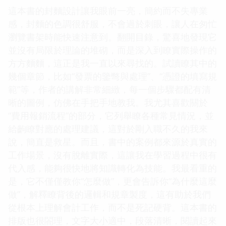
這本書的封麵設計讓我眼前一亮，簡約而不失專業
感，封麵的色調很舒服，不會過於刺眼，讓人在匆忙
瀏覽書架時能快速注意到。翻開目錄，驚喜地發現它
並沒有局限於理論的堆砌，而是深入到瞭實際操作的
方方麵麵，這正是我一直以來尋找的。試讀瞭其中的
幾個章節，比如“發票的鑒彆與處理”、“憑證的填寫規
範”等，作者的講解非常細緻，每一個步驟都配有清
晰的圖例，仿佛在手把手地教我。我尤其喜歡關於
“費用報銷流程”的部分，它列舉瞭各種常見情況，並
給齣瞭對應的處理建議，這對於剛入職不久的我來
說，簡直是救星。而且，書中的案例都來源於真實的
工作場景，沒有脫離實際，這讓我在學習過程中很有
代入感，能夠很快地將知識轉化為技能。我最看重的
是，它不僅僅教你“怎麼做”，更會告訴你“為什麼這麼
做”，解釋瞭背後的邏輯和規章製度，這有助於我們
從根本上理解會計工作，而不是死記硬背。這本書的
排版也很閤理，文字大小適中，段落清晰，閱讀起來