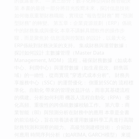
的披露要求。 --- 第三部分：數字化轉型與財務智能決
策 本書的最後一部分將目光投嚮未來，探討信息技術
如何徹底重塑財務職能，實現從 “報告型財務” 嚮 “預測
型財務” 的轉變。 第五章：企業資源規劃（ERP）係統
中的財務集成與優化 本章不講解具體軟件的操作步
驟，而是聚焦於 信息流與控製點 的設計，以最大化
ERP係統對財務決策的支持。 集成財務與運營數據：
探討如何設計 主數據管理（Master Data
Management, MDM） 流程，確保財務數據（如成本
中心、利潤中心）與運營數據（如生産批次、銷售區
域）的一緻性，從而實現 “穿透式成本分析”。 財務共
享服務中心（SSC）的運營優化： 側重於SSC的 流程標
準化、自動化 帶來的管理效益評估，而非其基礎流程
的構建。分析如何利用 機器人流程自動化（RPA） 優
化高頻、重復性的跨係統數據校驗工作。 第六章：商
業智能（BI）與預測分析在財務中的應用 本章是全書
的前沿核心，旨在培養讀者運用數據科學工具進行高階
財務預測和洞察的能力。 高級預測建模技術： 介紹如
何應用 時間序列分析（如ARIMA, GARCH模型） 來提