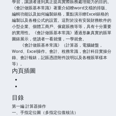
學習，讓讀者達到真正提高實際賬務處理能力的目的。
《會計做賬基本常識》著重介紹瞭word文檔的排版、
編輯功能以及如何編製錶格，重點演示瞭Excel錶格的
編製以及各種公式的設置。這對於沒有安裝財務軟件的
小型企業、個體工商戶、傢庭賬務等等，具有十分重要
的實用性。《會計做賬基本常識》通過形象真實的賬單
圖錶展示，使讀者一看就懂，一學就會。
《會計做賬基本常識》（計算器，電腦鍵盤，
Word、Excel操作。會計、稅務常識，會計科目實操分
錄、會計報錶，記賬憑證附件說明以及各種賬單樣本
等）。
內頁插圖
目錄
第一編 計算器操作
一、手指定位圖（多指定位復核法）