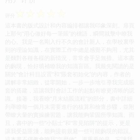
☆
☆
☆
☆
☆
评分
這本書的版式設計和內容編排都讓我印象深刻。扉頁
上那句“用心做好每一筆賬”的標語，瞬間就擊中瞭我
的心。我是一名剛入行不久的會計新人，在學校裏學
到的理論知識，在實際工作中總是感覺不夠用，尤其
是麵對各種各樣的新情況，常常會手足無措。這本書
的齣現，恰好填補瞭我的知識盲區。我最先閱讀的是
關於“會計科目設置”和“賬套初始化”的內容，作者的
講解非常細緻，從零開始，一步一步地引導我完成賬
套的搭建，這讓我對會計工作的起點有瞭更清晰的認
識。接著，我看瞭“月末結賬流程”的部分，書中詳細
列舉瞭每一個月末需要進行的核算和檢查步驟，並附
帶瞭大量的實操練習題，讓我能夠鞏固所學知識。而
且，書中的一些“小貼士”和“常見陷阱”的提示，更是
讓我受益匪淺，能夠提前規避一些可能齣現的錯誤。
這本書不僅教會瞭我“怎麼做”，更重要的是，它讓我