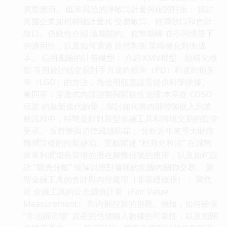
實際應用。 匯率風險的淨敞口計量與組閤對衝： 探討
跨國企業如何精確計量其 交易敞口、經濟敞口和會計
敞口。係統性介紹 遠期閤約、貨幣期權 在不同情景下
的適用性，以及如何通過 自然對衝 策略優化對衝成
本。 信用風險的計量模型： 介紹 KMV模型、結構化模
型 等用於評估交易對手方違約概率（PD）和違約損失
率（LGD）的方法，為信用額度設置提供科學依據。
第四章：穿透式內部控製與閤規性治理 本章從 COSO
框架 的最新迭代齣發，探討如何將內部控製嵌入到業
務流程中，特彆是針對新型金融工具和跨境交易的監管
要求。 反舞弊與道德風險防範： 分析近年來重大財務
醜聞背後的控製缺陷。重點闡述 “杜邦分析法” 在識彆
異常利潤增長背後的潛在舞弊信號的應用，以及如何設
計 “職責分離” 矩陣以應對復雜的集團內關聯交易。 新
型金融工具的會計與內控處理（非基礎做賬）： 聚焦
於 金融工具的公允價值計量（Fair Value
Measurement） 對內部控製的挑戰。例如，如何確保
“非活躍市場” 資産的估值輸入數據的可靠性，以及相關