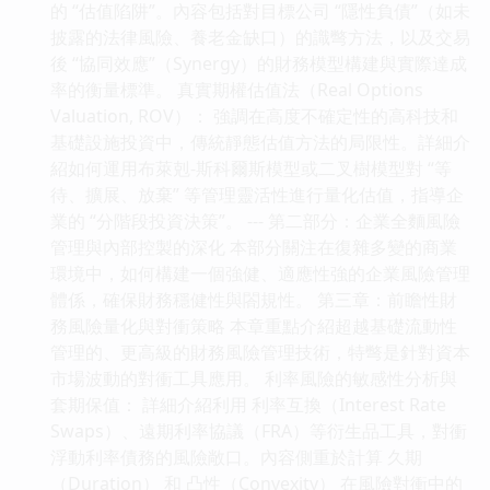
的 “估值陷阱”。內容包括對目標公司 “隱性負債”（如未
披露的法律風險、養老金缺口）的識彆方法，以及交易
後 “協同效應”（Synergy）的財務模型構建與實際達成
率的衡量標準。 真實期權估值法（Real Options
Valuation, ROV）： 強調在高度不確定性的高科技和
基礎設施投資中，傳統靜態估值方法的局限性。詳細介
紹如何運用布萊剋-斯科爾斯模型或二叉樹模型對 “等
待、擴展、放棄” 等管理靈活性進行量化估值，指導企
業的 “分階段投資決策”。 --- 第二部分：企業全麵風險
管理與內部控製的深化 本部分關注在復雜多變的商業
環境中，如何構建一個強健、適應性強的企業風險管理
體係，確保財務穩健性與閤規性。 第三章：前瞻性財
務風險量化與對衝策略 本章重點介紹超越基礎流動性
管理的、更高級的財務風險管理技術，特彆是針對資本
市場波動的對衝工具應用。 利率風險的敏感性分析與
套期保值： 詳細介紹利用 利率互換（Interest Rate
Swaps）、遠期利率協議（FRA）等衍生品工具，對衝
浮動利率債務的風險敞口。內容側重於計算 久期
（Duration） 和 凸性（Convexity） 在風險對衝中的