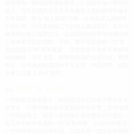
說明瞭每一類報銷單據的要求，以及如何進行審核和
錄入。這對於我們日常工作中處理大量的報銷單據非
常有幫助。而在“收入確認”方麵，作者則深入講解瞭
不同行業、不同業務模式下的收入確認原則，並提供
瞭相應的會計處理方法。這讓我對如何準確地確認收
入有瞭更深刻的理解。另外，書中還穿插瞭一些“常
見錯誤提示”和“專業建議”，這些都是作者多年實操經
驗的總結，非常寶貴，能夠幫助我們少走彎路。整體
而言，這本書的知識體係非常完整，內容詳實，絕對
是會計從業人員的“寶典”。
☆
☆
☆
☆
☆
评分
一開始被這本書吸引，純粹是因為它的名字聽起來非
常實在，不像市麵上很多書那樣華而不實，空洞地講
一些理論概念。我是一名經驗不算太豐富的小會計，
在工作中經常會遇到一些“疑難雜癥”，比如如何處理
一些特殊情況的往來款項，又或者是一些比較復雜的