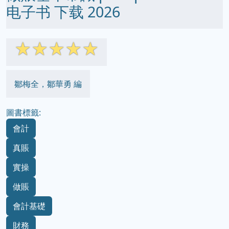
电子书 下载 2026
☆
☆
☆
☆
☆
鄒梅全，鄒華勇 編
圖書標籤:
會計
真賬
實操
做賬
會計基礎
財務