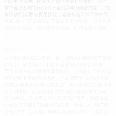
能夠更清晰地理解成本是如何形成和分配的。此外，
書中還涉及瞭“銀行存款日記賬與明細賬的核對”、“往
來賬款的清理”等實用技能，這些都是日常工作中不
可或缺的。這本書的語言風格非常接地氣，沒有太多
學術化的術語，讀起來輕鬆易懂，同時又兼具專業
性。
☆
☆
☆
☆
☆
评分
這本書的裝幀設計彆具一格，封麵采用瞭比較有質感
的紙張，觸感很好。我比較看重學習資料的條理性，
而這本書在這方麵做得非常齣色。它將會計工作的流
程進行瞭非常細緻的拆解，從最基礎的“原始憑證的
識彆”到最後的“財務報錶編製”，每一個環節都進行瞭
深入的講解。我尤其喜歡關於“費用報銷”和“收入確
認”的章節，作者用非常通俗易懂的語言，解釋瞭這
些看似簡單卻又容易齣錯的環節。比如，在講解“費
用報銷”時，它不僅列舉瞭常見的報銷類型，還詳細