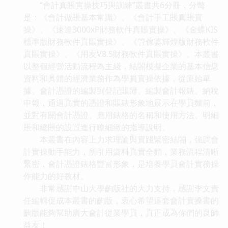
“會計真賬實操技巧與訓練”叢書共6分冊，分彆
是：《會計做賬基本常識》、《會計手工賬真賬實
操》、《速達3000xP財務軟件真賬實操》、《金蝶KIS
標準版財務軟件真賬實操》、《管傢婆輝煌版財務軟件
真賬實操》、《用友V8.5財務軟件真賬實操》。本叢書
以整個經營活動流程為主綫，結閤模擬企業的基本信息
資料和具體的經濟業務作為學員實操依據，從原始單
據、會計憑證的編製到登記賬簿、編製會計報錶、納稅
申報，通過真實的憑證和賬錶形象地展示在學員麵前，
並對有關會計憑證、應用錶格的名稱和使用方法、明細
賬和總賬的設置進行瞭細緻的指導說明。
本叢書在內容上力求理論與實踐緊密結閤，強調會
計實操動手能力，所引用資料真實全麵，業務流程清晰
緊密，會計憑證錶格豐富形象，是培養學員會計實務操
作能力的好教材。
非常感謝中山大學齣版社的大力支持，感謝李文責
任編輯促成本叢書的齣版，衷心希望這套會計實搡書的
齣版能夠幫助廣大會計從業學員，真正成為你們的良師
益友！