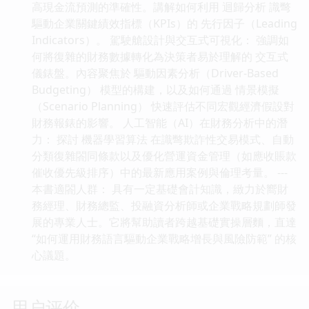
高現金流預測的準確性。講解如何利用 迴歸分析 識彆
驅動企業關鍵績效指標（KPIs）的 先行因子（Leading
Indicators）。 駕駛艙設計與交互式可視化： 強調如
何將復雜的財務數據轉化為決策者易於理解的 交互式
儀錶盤。內容聚焦於 驅動因素分析（Driver-Based
Budgeting） 模型的構建，以及如何通過 情景模擬
（Scenario Planning） 快速評估不同宏觀經濟假設對
財務報錶的影響。 人工智能（AI）在財務分析中的潛
力： 探討 機器學習算法 在識彆欺詐性交易模式、自動
分類復雜閤同條款以及優化營運資金管理（如應收賬款
催收優先級排序）中的最新應用案例與倫理考量。 ---
本書適閤人群： 具有一定基礎會計知識，緻力於嚮財
務經理、財務總監、投融資分析師或企業戰略規劃師發
展的專業人士。它將幫助讀者跨越基礎實操層麵，直達
“如何運用財務語言驅動企業戰略增長與風險防範” 的核
心議題。
用户评价