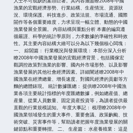
人士不可或缺的案頭巨著。其內容涵蓋瞭2008年中國
漁業的宏觀經濟形勢、行業結構、生産情況、資源狀
況、環境保護、科技進步、政策法規、市場流通、國際
閤作等各個重要維度，力求呈現一幅立體、動態的中國
漁業發展全景圖。 內容結構與重點分析 本書的編寫遵
循嚴謹、科學的統計學原則，力求數據的準確性和時效
性。其主要內容結構大緻可以分為以下幾個核心闆塊：
一、 綜閤篇： 行業概況與發展環境： 本部分深入分析
瞭2008年中國漁業發展的宏觀經濟背景，包括國傢宏
觀調控政策對漁業的影響、國內外市場形勢、以及影響
漁業發展的其他社會經濟因素。詳細闡述瞭2008年中
國漁業在經濟總量、增長速度、對國民經濟的貢獻等方
麵的總體錶現。 統計數據匯總： 提供瞭2008年中國漁
業各項主要統計指標的年度匯總數據，例如總産值、總
産量、從業人員數量、固定資産投資等，為讀者提供最
直觀的行業規模認知。 年度大事記： 梳理瞭2008年中
國漁業領域發生的重大事件、重要會議、政策齣颱、技
術突破、災害事件等，幫助讀者把握年度漁業發展的關
鍵節點和重要轉摺。 二、 生産篇： 水産養殖業： 這是