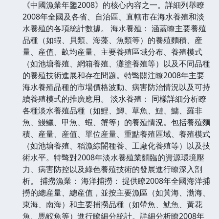
《中國漁業年鑒2008》的核心內容之一。詳細列舉瞭
2008年全國及各省、自治區、直轄市在海水養殖和淡
水養殖的各項統計數據。 海水養殖： 涵蓋瞭主要養殖
品種（如蝦、貝類、海藻、魚類等）的養殖麵積、産
量、産值、畝均産量、主要養殖區域分布、養殖模式
（如池塘養殖、網箱養殖、灘塗養殖等）以及不同品種
的養殖技術進展和存在問題。特彆關注瞭2008年主要
海水養殖品種的市場價格波動、病害防治情況以及可持
續養殖模式的推廣應用。 淡水養殖： 同樣詳細分析瞭
各種淡水養殖品種（如鯉、鯽、草魚、鰱、鱅、羅非
魚、鰻鱺、甲魚、蝦、蟹等）的養殖情況。包括養殖麵
積、産量、産值、單位産量、重點養殖區域、養殖模式
（如池塘養殖、稻漁綜閤種養、工廠化養殖等）以及技
術水平。特彆對2008年淡水養殖業麵臨的資源環境壓
力、病害防控以及綠色養殖技術的發展進行瞭深入剖
析。 捕撈漁業： 海洋捕撈： 提供瞭2008年全國海洋捕
撈的總産量、總産值，並按主要漁區（如黃海、渤海、
東海、南海）和主要捕撈品種（如帶魚、魷魚、黃花
魚、馬鮫魚等）進行瞭細分統計。詳細分析瞭2008年