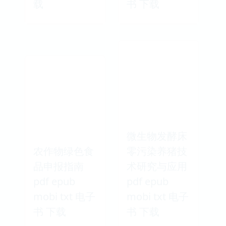
载
书 下载
微生物发酵床
农作物绿色食
零污染养猪技
品申报指南
术研究与应用
pdf epub
pdf epub
mobi txt 电子
mobi txt 电子
书 下载
书 下载