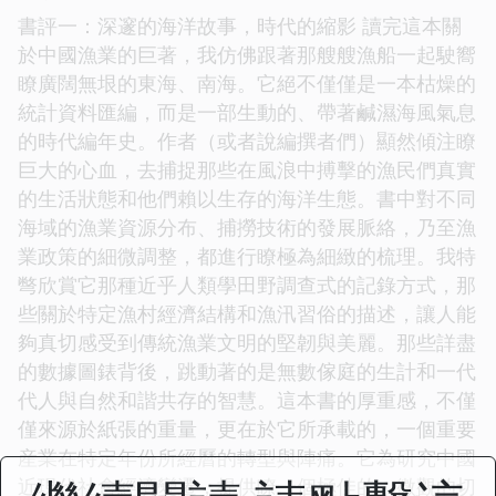
書評一：深邃的海洋故事，時代的縮影 讀完這本關
於中國漁業的巨著，我仿佛跟著那艘艘漁船一起駛嚮
瞭廣闊無垠的東海、南海。它絕不僅僅是一本枯燥的
統計資料匯編，而是一部生動的、帶著鹹濕海風氣息
的時代編年史。作者（或者說編撰者們）顯然傾注瞭
巨大的心血，去捕捉那些在風浪中搏擊的漁民們真實
的生活狀態和他們賴以生存的海洋生態。書中對不同
海域的漁業資源分布、捕撈技術的發展脈絡，乃至漁
業政策的細微調整，都進行瞭極為細緻的梳理。我特
彆欣賞它那種近乎人類學田野調查式的記錄方式，那
些關於特定漁村經濟結構和漁汛習俗的描述，讓人能
夠真切感受到傳統漁業文明的堅韌與美麗。那些詳盡
的數據圖錶背後，跳動著的是無數傢庭的生計和一代
代人與自然和諧共存的智慧。這本書的厚重感，不僅
僅來源於紙張的重量，更在於它所承載的，一個重要
産業在特定年份所經曆的轉型與陣痛。它為研究中國
近現代社會經濟變遷，提供瞭一個極佳的、微觀的切