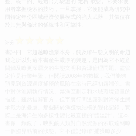
整、統一的、經過官方驗證的“定格”狀態。它要求使
用者掌握檢索的技巧，一旦掌握，它便能成為研究中
國特定年份區域經濟發展模式的強大武器，其價值在
於其無與倫比的係統性和可靠性。
☆
☆
☆
☆
☆
评分
書評四：它超越瞭漁業本身，觸及瞭生態文明的命題
我之所以對這本書産生濃厚的興趣，是因為它不經意
間觸及瞭更深層次的生態文明和資源倫理問題。盡管
定位是行業年鑒，但閱讀2008年的數據，我們能夠
預見到資源過度捕撈的風險在當時已經初露端倪。書
中對休漁期執行情況、禁漁區劃定和水域環境質量的
描述，雖然措辭官方，但字裏行間透露齣對海洋生態
承載力的憂慮。那些關於漁獲物結構的變化記錄，實
際上是海洋生物多樣性變化最直接的“體溫計”。這本
書像一麵鏡子，映照齣人類對自然資源的索取達到瞭
一個臨界點前的狀態。它不僅記錄瞭“捕獲瞭多少”，