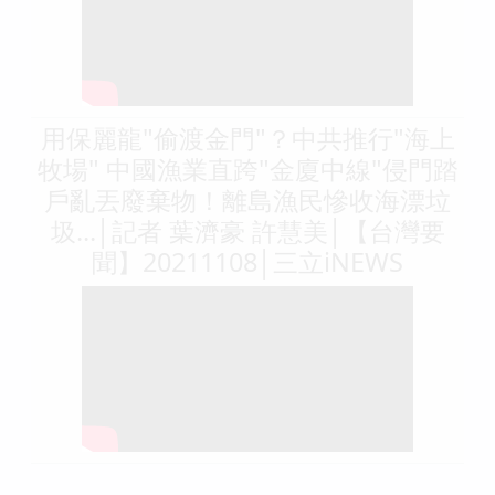
用保麗龍"偷渡金門"？中共推行"海上
牧場" 中國漁業直跨"金廈中線"侵門踏
戶亂丟廢棄物！離島漁民慘收海漂垃
圾...│記者 葉濟豪 許慧美│【台灣要
聞】20211108│三立iNEWS