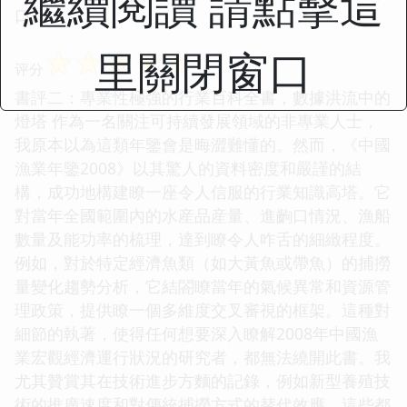
繼續閱讀 請點擊這
口。
里關閉窗口
☆
☆
☆
☆
☆
评分
書評二：專業性極強的行業百科全書，數據洪流中的
燈塔 作為一名關注可持續發展領域的非專業人士，
我原本以為這類年鑒會是晦澀難懂的。然而，《中國
漁業年鑒2008》以其驚人的資料密度和嚴謹的結
構，成功地構建瞭一座令人信服的行業知識高塔。它
對當年全國範圍內的水産品産量、進齣口情況、漁船
數量及能功率的梳理，達到瞭令人咋舌的細緻程度。
例如，對於特定經濟魚類（如大黃魚或帶魚）的捕撈
量變化趨勢分析，它結閤瞭當年的氣候異常和資源管
理政策，提供瞭一個多維度交叉審視的框架。這種對
細節的執著，使得任何想要深入瞭解2008年中國漁
業宏觀經濟運行狀況的研究者，都無法繞開此書。我
尤其贊賞其在技術進步方麵的記錄，例如新型養殖技
術的推廣速度和對傳統捕撈方式的替代效應，這些都