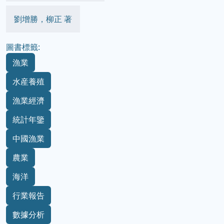
劉增勝，柳正 著
圖書標籤:
漁業
水産養殖
漁業經濟
統計年鑒
中國漁業
農業
海洋
行業報告
數據分析