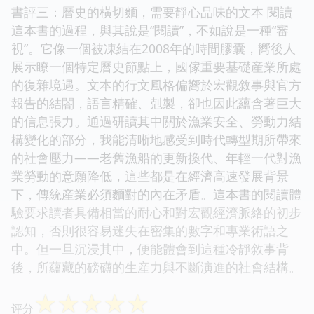
書評三：曆史的橫切麵，需要靜心品味的文本 閱讀
這本書的過程，與其說是“閱讀”，不如說是一種“審
視”。它像一個被凍結在2008年的時間膠囊，嚮後人
展示瞭一個特定曆史節點上，國傢重要基礎産業所處
的復雜境遇。文本的行文風格偏嚮於宏觀敘事與官方
報告的結閤，語言精確、剋製，卻也因此蘊含著巨大
的信息張力。通過研讀其中關於漁業安全、勞動力結
構變化的部分，我能清晰地感受到時代轉型期所帶來
的社會壓力——老舊漁船的更新換代、年輕一代對漁
業勞動的意願降低，這些都是在經濟高速發展背景
下，傳統産業必須麵對的內在矛盾。這本書的閱讀體
驗要求讀者具備相當的耐心和對宏觀經濟脈絡的初步
認知，否則很容易迷失在密集的數字和專業術語之
中。但一旦沉浸其中，便能體會到這種冷靜敘事背
後，所蘊藏的磅礴的生産力與不斷演進的社會結構。
☆
☆
☆
☆
☆
评分