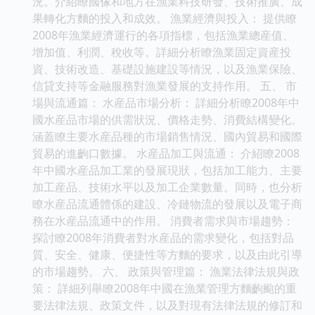
況。介紹瞭國傢和地方在漁業科技研發、技術推廣、成
果轉化方麵的投入和成效。 漁業經濟與投入： 提供瞭
2008年漁業經濟運行的各項指標，包括漁業總産值、
增加值、利潤、稅收等。詳細分析瞭漁業固定資産投
資、技術改造、基礎設施建設等情況，以及漁業保險、
信貸支持等金融服務對漁業發展的支持作用。 五、 市
場與流通篇： 水産品市場分析： 詳細分析瞭2008年中
國水産品市場的供需狀況、價格走勢、消費結構變化。
涵蓋瞭主要水産品種的市場銷售情況、國內貿易和國際
貿易的進齣口數據。 水産品加工與流通： 介紹瞭2008
年中國水産品加工業的發展現狀，包括加工能力、主要
加工産品、技術水平以及加工企業數量。同時，也分析
瞭水産品流通體係的建設、冷鏈物流的發展以及電子商
務在水産品流通中的作用。 消費者需求與市場趨勢：
探討瞭2008年消費者對水産品的需求變化，包括對品
質、安全、健康、便捷性等方麵的要求，以及由此引導
的市場趨勢。 六、 政策與管理篇： 漁業法律法規與政
策： 詳細列舉瞭2008年中國在漁業管理方麵齣颱的重
要法律法規、政策文件，以及對現有法律法規的修訂和