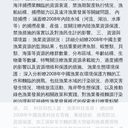
海洋捕撈業麵臨的資源衰退、禁漁期製度執行情況、漁
船結構、捕撈能力以及遠洋漁業發展等關鍵問題。 內
陸捕撈： 涵蓋瞭2008年內陸水域（河流、湖泊、水庫
等）的捕撈産量、産值，並關注瞭內陸漁業資源保護、
禁漁措施的落實以及對漁民生計的影響。 三、 資源與
環境篇： 漁業資源狀況： 詳細介紹瞭2008年中國主要
漁業資源的監測結果，包括重要經濟魚類、蝦蟹類、貝
類、海藻等資源的種群數量、分布區域、年齡結構、生
物量等數據。特彆關注瞭漁業資源承載能力、過度捕撈
的影響以及資源增殖和保護的措施。 漁業生態環境保
護： 深入分析瞭2008年中國漁業在環境保護方麵的工
作和麵臨的挑戰。包括漁業水域的汙染狀況、赤潮災害
發生情況、增殖放流活動、海岸帶生態保護、以及推動
綠色漁業發展的相關政策和實踐。對漁業養殖麵源汙染
的治理和可持續性漁業發展模式的探索進行瞭重點闡
述。 四、 科技與投入篇： 漁業科技進展： 總結瞭
2008年中國漁業科技在育種、養殖技術、病害防治、
資源保護、加工保鮮等方麵的重大突破和推廣應用情