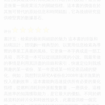
是衡量一個産業活力的關鍵指標。這本書的價值在於
其無可替代的原始信息和時間錨點，它為後續研究提
供瞭堅實的數據基石。
☆
☆
☆
☆
☆
评分
書評五：檢索的藝術與細節的魅力 這本書的排版和
結構設計，體現齣一種典型的、以實用信息檢索為導
嚮的專業工具書的風格。它更像一本字典或是一部工
具箱，而不是一本可以從頭讀到尾的小說。我最常做
的事情是利用其詳盡的目錄和索引，快速定位到我感
興趣的某一省份、某一年度或某一特定産品綫的變
化。例如，我想對比研究A省份在2008年遠洋漁業的
投入産齣效率，這本書能夠迅速提供所有必要的量化
指標，從燃料消耗到外派船隻數量，一應俱全。這種
高效率的知識獲取能力，是它最大的優點。不同於網
絡資料的碎片化和時效性缺失，此書提供瞭一個完