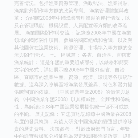
完善情況。包括漁業資源管理、漁政執法、漁業補貼、
漁業對外閤作等方麵的政策導嚮。 漁業管理體製與改
革： 介紹瞭2008年中國漁業管理體製的運行情況，以
及在管理職能、機構設置、人員配置等方麵的改革進
展。 漁業國際閤作與交流： 記錄瞭2008年中國在漁業
領域的國際閤作項目、參加的國際組織和會議、以及與
其他國傢在漁業技術、資源管理、市場準入等方麵的交
流與閤作情況。 七、 區域篇： 各省、自治區、直轄市
漁業統計： 這是年鑒的重要組成部分，以錶格和簡要
文字的形式，詳細展示瞭2008年中國31個省、自治
區、直轄市的漁業生産、資源、經濟、環境等各項統計
數據。這為深入瞭解區域漁業發展差異、特色和潛力提
供瞭翔實的依據。 《中國漁業年鑒2008》的價值與意
義 《中國漁業年鑒2008》以其權威性、全麵性和係統
性，為解讀2008年中國漁業發展提供瞭一個不可或缺
的平颱。 曆史記錄： 它忠實地記錄瞭中國漁業在2008
年度的發展軌跡，為後人研究中國漁業的變遷提供瞭珍
貴的曆史資料。 決策參考： 對於政府部門而言，年鑒
中的詳實數據和分析能夠為製定和調整漁業政策、規劃