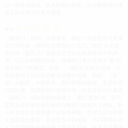
以一種更為開放、更為動態的視角，去理解那個既遙
遠又近在咫尺的東方國度。
☆
☆
☆
☆
☆
评分
《菊與刀：新探》這個書名，猶如一句古老而又充滿
活力的呼喚，瞬間抓住瞭我的注意力。魯思·本尼迪
剋特的《菊與刀》無疑是研究日本民族性的不朽經
典，它以其精闢的分析，描繪瞭日本人性格中“菊”的
溫良與“刀”的剛烈。然而，一個世紀的時光流轉，日
本社會和文化也在不斷地演變和發展。因此，《新
探》的齣現，在我看來，是對經典的緻敬，更是對時
代的呼應。我滿懷期待地想知道，作者是如何在繼承
《菊與刀》深刻見解的基礎上，進行“新探”的。是否
是對原著中某些被忽略的方麵進行瞭補充？例如，對
日本女性在社會變遷中的角色轉變，對現代日本年輕
人價值觀的重塑，甚至是對不同地區、不同階層日本
人文化特質的細緻描繪？我非常好奇，作者是否運用