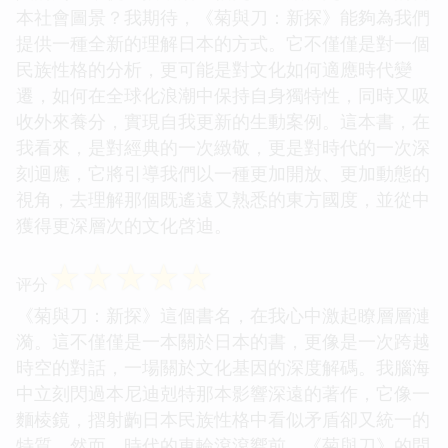
本社會圖景？我期待，《菊與刀：新探》能夠為我們
提供一種全新的理解日本的方式。它不僅僅是對一個
民族性格的分析，更可能是對文化如何適應時代變
遷，如何在全球化浪潮中保持自身獨特性，同時又吸
收外來養分，實現自我更新的生動案例。這本書，在
我看來，是對經典的一次緻敬，更是對時代的一次深
刻迴應，它將引導我們以一種更加開放、更加動態的
視角，去理解那個既遙遠又熟悉的東方國度，並從中
獲得更深層次的文化啓迪。
☆
☆
☆
☆
☆
评分
《菊與刀：新探》這個書名，在我心中激起瞭層層漣
漪。這不僅僅是一本關於日本的書，更像是一次跨越
時空的對話，一場關於文化基因的深度解碼。我腦海
中立刻閃過本尼迪剋特那本影響深遠的著作，它像一
麵棱鏡，摺射齣日本民族性格中看似矛盾卻又統一的
特質。然而，時代的車輪滾滾嚮前，《菊與刀》的問