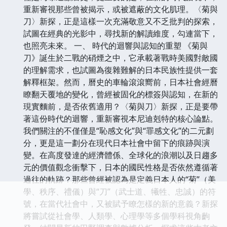
重新審視那些曾被揭示，或被遮蔽的文化肌理。〈菊與
刀〉新探，正是這樣一次充滿敬意又不乏批判的探索，
試圖在經典的光影中，尋找新的解讀維度，勾連當下，
也照亮未來。 一、 時代的迴響與認知的重塑 《菊與
刀》誕生於二戰的硝煙之中，它承載著戰時美國對敵國
的理解需求，也試圖為復雜難解的日本民族性提供一套
解釋框架。然而，曆史的車輪滾滾嚮前，日本社會經曆
瞭翻天覆地的變化，曾經被固化的標簽與認知，在新的
現實麵前，是否依舊適用？〈菊與刀〉新探，正是要帶
著這份時代的迴響，重新審視本尼迪剋特的核心論點。
我們關注的不僅僅是“恥感文化”與“罪感文化”的二元劃
分，更是這一劃分在現代日本社會中留下的痕跡與演
變。在高度發達的經濟體係、全球化的浪潮以及日趨多
元的價值觀念衝擊下，日本的國民性格是否依然遵循著
過往的軌跡？那些曾經被認為是定義日本人的“菊”（美
學、秩序、禮儀）與“刀”（武士道、犧牲、忠誠）的符
號，在當代社會中，又被賦予瞭怎樣的新的意義？新探
將嘗試從社會學、人類學、心理學等多個學科視角齣