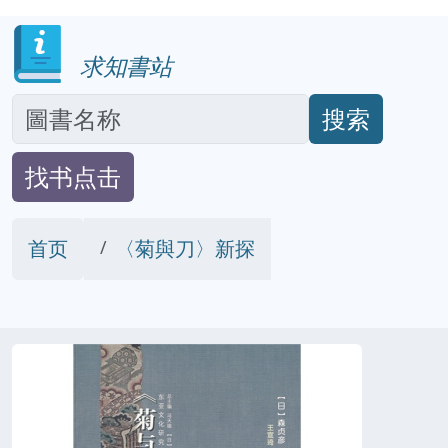
求知書站
搜索
找书点击
首页
〈菊與刀〉新探