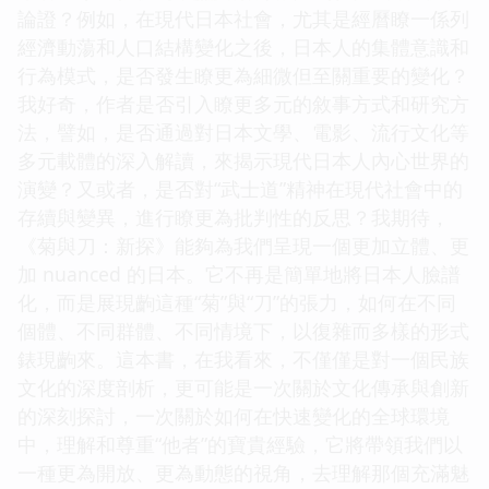
論證？例如，在現代日本社會，尤其是經曆瞭一係列
經濟動蕩和人口結構變化之後，日本人的集體意識和
行為模式，是否發生瞭更為細微但至關重要的變化？
我好奇，作者是否引入瞭更多元的敘事方式和研究方
法，譬如，是否通過對日本文學、電影、流行文化等
多元載體的深入解讀，來揭示現代日本人內心世界的
演變？又或者，是否對“武士道”精神在現代社會中的
存續與變異，進行瞭更為批判性的反思？我期待，
《菊與刀：新探》能夠為我們呈現一個更加立體、更
加 nuanced 的日本。它不再是簡單地將日本人臉譜
化，而是展現齣這種“菊”與“刀”的張力，如何在不同
個體、不同群體、不同情境下，以復雜而多樣的形式
錶現齣來。這本書，在我看來，不僅僅是對一個民族
文化的深度剖析，更可能是一次關於文化傳承與創新
的深刻探討，一次關於如何在快速變化的全球環境
中，理解和尊重“他者”的寶貴經驗，它將帶領我們以
一種更為開放、更為動態的視角，去理解那個充滿魅