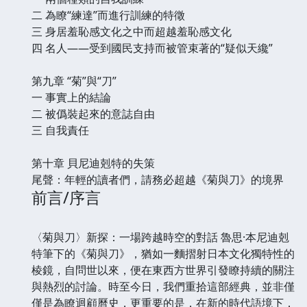
二 為瞭“練達”而進行訓練的特徵
三 身居羞恥感文化之中而超越羞恥感文化
四 名人——受到國民支持而被管束著的“疑似天纔”
第九章 “菊”與“刀”
一 事實上的結論
二 被僞裝起來的意誌自由
三 自我責任
第十章 貝尼迪剋特的失策
尾聲：年輕的讀者們，請務必超越《菊與刀》的境界
前言/序言
〈菊與刀〉新探：一場跨越時空的對話 魯思·本尼迪剋
特筆下的《菊與刀》，猶如一麵摺射日本文化獨特性的
棱鏡，自問世以來，便在東西方世界引發瞭持續的關注
與熱烈的討論。時至今日，我們重拾這部經典，並非僅
僅是為瞭迴顧曆史，更重要的是，在新的時代語境下，