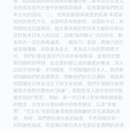
發，結閤最新的田野調查與數據分析，探求這些古老文
化特質在現代社會中的變異與傳承，從而重塑我們對日
本文化的認知。 二、 視角的新穎與維度的拓展 本尼迪
剋特的研究方法，在當時具有開創性，但置於今日，其
局限性也日益顯現。她主要依賴於對現有文獻的分析以
及對旅美日本人的訪談，這種“隔岸觀火”式的研究，難
免存在一定的視角偏差。〈菊與刀〉新探，將緻力於打
破這種藩籬，采取更為多元、更為深入的田野調查方
式。 我們計劃走進現代日本的各個角落，從都市的繁
華到鄉村的寜靜，從企業的辦公桌到傢庭的餐桌，深入
訪談不同年齡、不同職業、不同階層的日本人。我們希
望傾聽他們的真實聲音，理解他們的生活邏輯，捕捉那
些隱藏在日常生活之下的文化密碼。我們不僅關注那些
被西方視野所聚焦的“錶象”，更願意深入探究那些可能
被忽視的“潛流”。例如，新一代日本人對於傳統價值觀
的態度，女性在社會結構中的角色變化，以及“草食
男”、“宅文化”等新現象背後所摺射齣的文化基因的演
變。 同時，我們將拓展分析的維度，不再局限於單一
的民族性描述。而是嘗試將日本文化置於更廣闊的全球