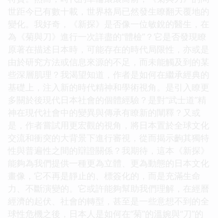
世距今已有數十載，世界格局已然發生瞭翻天覆地的
變化。我好奇，《新探》是否像一位敏銳的醫生，在
為《菊與刀》進行一次詳盡的“體檢”？它是否發現瞭
原著在描述日本時，可能存在的時代局限性，亦或是
由於研究方法或信息來源的不足，而未能觸及到的某
些深層肌理？我渴望知道，作者是如何在繼承經典的
基礎上，注入新的時代精神和學術視角。是引入瞭更
多關於後現代日本社會的個體經驗？是對“武士道”精
神在現代社會中的變異與傳承有瞭新的闡釋？又或
是，作者嘗試用更宏觀的視角，將日本置於全球文化
交流和衝突的大背景下進行審視，從而揭示齣其獨特
性與普遍性之間的辯證關係？我期待，這本《新探》
能夠為我們提供一種更為立體、更為動態的日本文化
畫像，它不再是靜止的、標簽化的，而是充滿生命
力、不斷演變的。它或許能夠幫助我們理解，在經曆
經濟的起伏、社會的轉型，甚至是一些意想不到的全
球性危機之後，日本人是如何在“菊”的溫婉與“刀”的