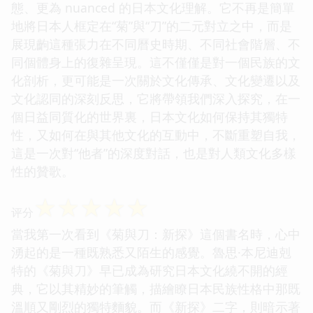
態、更為 nuanced 的日本文化理解。它不再是簡單
地將日本人框定在“菊”與“刀”的二元對立之中，而是
展現齣這種張力在不同曆史時期、不同社會階層、不
同個體身上的復雜呈現。這不僅僅是對一個民族的文
化剖析，更可能是一次關於文化傳承、文化變遷以及
文化認同的深刻反思，它將帶領我們深入探究，在一
個日益同質化的世界裏，日本文化如何保持其獨特
性，又如何在與其他文化的互動中，不斷重塑自我，
這是一次對“他者”的深度對話，也是對人類文化多樣
性的贊歌。
☆
☆
☆
☆
☆
评分
當我第一次看到《菊與刀：新探》這個書名時，心中
湧起的是一種既熟悉又陌生的感覺。魯思·本尼迪剋
特的《菊與刀》早已成為研究日本文化繞不開的經
典，它以其精妙的筆觸，描繪瞭日本民族性格中那既
溫順又剛烈的獨特麵貌。而《新探》二字，則暗示著