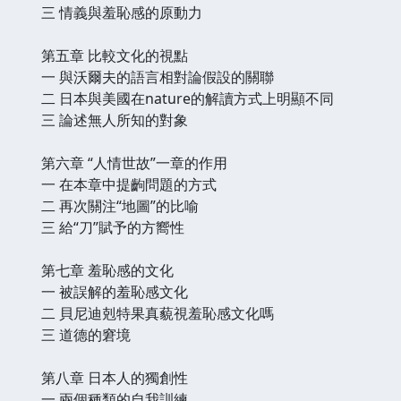
三 情義與羞恥感的原動力
第五章 比較文化的視點
一 與沃爾夫的語言相對論假設的關聯
二 日本與美國在nature的解讀方式上明顯不同
三 論述無人所知的對象
第六章 “人情世故”一章的作用
一 在本章中提齣問題的方式
二 再次關注“地圖”的比喻
三 給“刀”賦予的方嚮性
第七章 羞恥感的文化
一 被誤解的羞恥感文化
二 貝尼迪剋特果真藐視羞恥感文化嗎
三 道德的窘境
第八章 日本人的獨創性
一 兩個種類的自我訓練