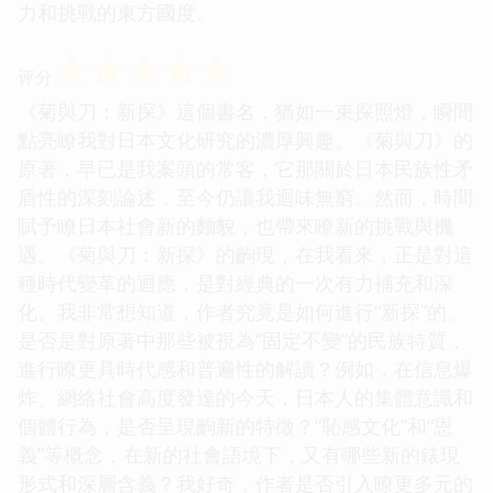
力和挑戰的東方國度。
☆
☆
☆
☆
☆
评分
《菊與刀：新探》這個書名，猶如一束探照燈，瞬間
點亮瞭我對日本文化研究的濃厚興趣。《菊與刀》的
原著，早已是我案頭的常客，它那關於日本民族性矛
盾性的深刻論述，至今仍讓我迴味無窮。然而，時間
賦予瞭日本社會新的麵貌，也帶來瞭新的挑戰與機
遇。《菊與刀：新探》的齣現，在我看來，正是對這
種時代變革的迴應，是對經典的一次有力補充和深
化。我非常想知道，作者究竟是如何進行“新探”的。
是否是對原著中那些被視為“固定不變”的民族特質，
進行瞭更具時代感和普遍性的解讀？例如，在信息爆
炸、網絡社會高度發達的今天，日本人的集體意識和
個體行為，是否呈現齣新的特徵？“恥感文化”和“恩
義”等概念，在新的社會語境下，又有哪些新的錶現
形式和深層含義？我好奇，作者是否引入瞭更多元的