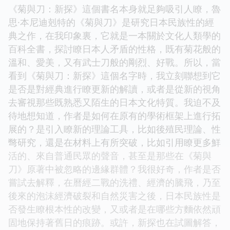
《菊與刀：新探》這個書名本身就足夠吸引人瞭，魯
思·本尼迪剋特的《菊與刀》是研究日本民族性的經
典之作，在我印象裏，它就是一本關於文化人類學的
百科全書，探討瞭日本人矛盾的性格，既有菊花般的
溫和、愛美，又有武士刀般的剛烈、好戰。所以，當
看到《菊與刀：新探》這個名字時，我立刻聯想到它
是否是對經典進行瞭更新的解讀，或者是從新的視角
去審視那些既熟悉又陌生的日本文化特質。我迫不及
待地想知道，作者是如何在原有的學術框架上進行拓
展的？是引入瞭新的理論工具，比如後殖民理論、性
彆研究，還是在材料上有所突破，比如引用瞭更多鮮
活的、來自普通民眾的聲音，甚至是那些在《菊與
刀》原著中被忽略的邊緣群體？我很好奇，作者是否
嘗試去解釋，在曆經二戰的洗禮、經濟的騰飛，乃至
後來的泡沫經濟破裂和自然災害之後，日本民族性是
否發生瞭根本性的改變，又或者是在哪些方麵依然頑
固地保持著舊日的痕跡。或許，新探也在試圖解答，