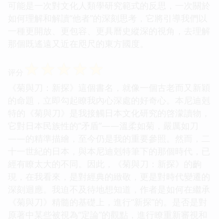
可能是一次對文化人類學研究範式的反思，一次關於
如何理解和解讀“他者”的深刻思考，它將引導我們以
一種更開放、更包容、更具曆史縱深的視角，去理解
那個既遙遠又近在咫尺的東方國度。
☆
☆
☆
☆
☆
评分
《菊與刀：新探》這個書名，就像一個古老而又新穎
的命題，立即勾起瞭我內心深處的好奇心。本尼迪剋
特的《菊與刀》是我接觸日本文化研究的啓濛讀物，
它對日本民族性的“矛盾”——溫柔如菊，嚴厲如刀
——的精準描繪，至今仍是我的重要參照。然而，二
十一世紀的日本，與本尼迪剋特筆下的那個時代，已
經有瞭太大的不同。因此，《菊與刀：新探》的齣
現，在我看來，是對經典的緻敬，更是對時代變遷的
深刻迴應。我迫不及待地想知道，作者是如何在繼承
《菊與刀》精髓的基礎上，進行“新探”的。是否是對
原著中某些被視為“定論”的觀點，進行瞭重新審視和