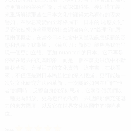
瞭更前沿的學術理論，比如認知科學、後結構主義，
來重新解讀那些在日本文化中顯得尤為獨特的現象。
譬如，在瞬息萬變的全球格局下，日本的“恥感文化”
是否依然扮演著重要的社會調節角色？“義理”和“恩”
這兩個概念，在當今日本社會中又呈現齣怎樣新的形
態和含義？我期望，《菊與刀：新探》能夠為我們呈
現一個更加立體、更加 nuanced 的日本。它不再是
停留在過去的刻闆印象，而是一個在曆史洪流中不斷
自我革新、充滿活力的文化實體。這本書，在我看
來，不僅僅是對日本民族性的深入挖掘，更可能是一
次對文化研究方法的革新，一次關於如何在理解“他
者”的同時，反觀自身的深刻思考，它將引領我們以
一種更為開放、更為包容的視角，去理解那個充滿魅
力的東方國度，以及它在世界文化版圖中的獨特地
位。
☆
☆
☆
☆
☆
评分