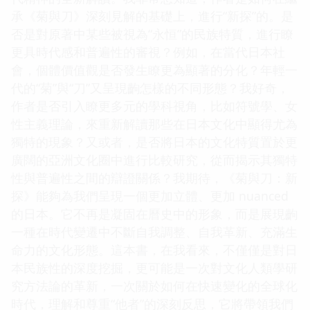
承《菊與刀》深刻見解的基礎上，進行“新探”的。是
否是對原著中某些被視為“永恒”的民族特質，進行瞭
更具時代感和普遍性的審視？例如，在當代日本社
會，個體價值觀是否發生瞭更為顯著的分化？年輕一
代的“菊”與“刀”又呈現齣怎樣的不同形態？我好奇，
作者是否引入瞭更多元的學科視角，比如符號學、女
性主義理論，來重新解讀那些在日本文化中顯得尤為
獨特的現象？又或者，是否將日本的文化特質置於更
廣闊的亞洲文化圈中進行比較研究，從而揭示其獨特
性與普遍性之間的辯證關係？我期待，《菊與刀：新
探》能夠為我們呈現一個更加立體、更加 nuanced
的日本。它不再是凝固在曆史中的形象，而是展現齣
一種在時代變遷中不斷自我調整、自我革新、充滿生
命力的文化形態。這本書，在我看來，不僅僅是對日
本民族性的深度挖掘，更可能是一次對文化人類學研
究方法論的革新，一次關於如何在快速變化的全球化
時代，理解和尊重“他者”的深刻反思，它將帶領我們