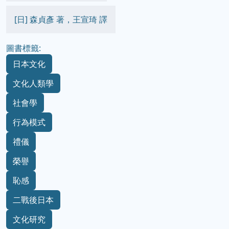
[日] 森貞彥 著，王宣琦 譯
圖書標籤:
日本文化
文化人類學
社會學
行為模式
禮儀
榮譽
恥感
二戰後日本
文化研究