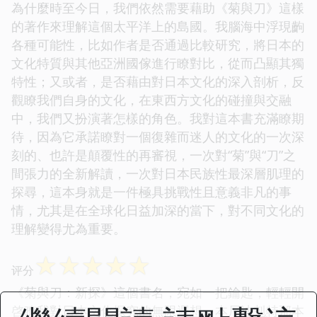
為什麼時至今日，我們依然需要藉助《菊與刀》這樣
的著作來理解這個太平洋上的島國。我腦海中浮現齣
各種可能性，比如作者是否通過比較研究，將日本的
文化特質與其他亞洲國傢進行瞭對比，從而凸顯其獨
特性；又或者，是否藉由對日本文化的深入剖析，反
觀瞭我們自身的文化，在東西方文化的碰撞與交融
中，我們又扮演著怎樣的角色。我對這本書充滿瞭期
待，因為它承諾瞭對一個復雜而迷人的文化的一次深
刻的、也許是顛覆性的再審視，一次對“菊”與“刀”之
間張力的全新解讀，一次對日本民族性最深層肌理的
探尋，這本身就是一件極具挑戰性且意義非凡的事
情，尤其是在全球化日益加深的當下，對不同文化的
理解變得尤為重要。
☆
☆
☆
☆
☆
评分
《菊與刀：新探》這個書名，宛如一把鑰匙，輕輕開
啓瞭我對日本文化探究的無限遐想。本尼迪剋特那本