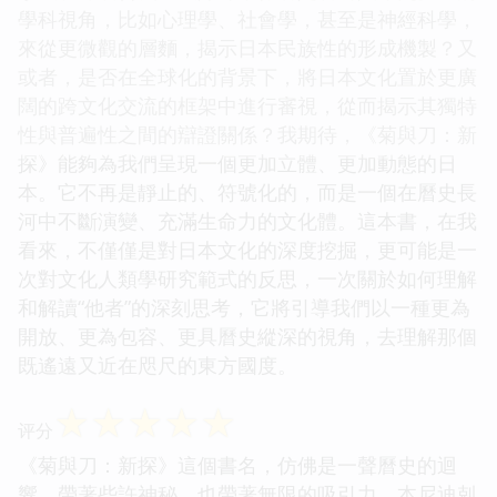
學科視角，比如心理學、社會學，甚至是神經科學，
來從更微觀的層麵，揭示日本民族性的形成機製？又
或者，是否在全球化的背景下，將日本文化置於更廣
闊的跨文化交流的框架中進行審視，從而揭示其獨特
性與普遍性之間的辯證關係？我期待，《菊與刀：新
探》能夠為我們呈現一個更加立體、更加動態的日
本。它不再是靜止的、符號化的，而是一個在曆史長
河中不斷演變、充滿生命力的文化體。這本書，在我
看來，不僅僅是對日本文化的深度挖掘，更可能是一
次對文化人類學研究範式的反思，一次關於如何理解
和解讀“他者”的深刻思考，它將引導我們以一種更為
開放、更為包容、更具曆史縱深的視角，去理解那個
既遙遠又近在咫尺的東方國度。
☆
☆
☆
☆
☆
评分
《菊與刀：新探》這個書名，仿佛是一聲曆史的迴
響，帶著些許神秘，也帶著無限的吸引力。本尼迪剋