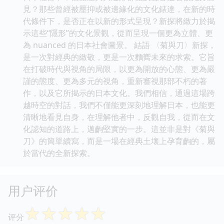
見？那些曾經被壓抑或被邊緣化的文化錶達，在新的時
代條件下，是否正在以新的形式呈現？新探將緻力於揭
示這些“隱形”的文化景觀，從而呈現一個更為立體、更
為 nuanced 的日本社會圖景。 結語 〈菊與刀〉新探，
是一次對經典的緻敬，更是一次麵嚮未來的求索。它旨
在打破時代與視角的局限，以更為開放的心態、更為嚴
謹的態度、更為多元的視角，重新審視那部不朽的著
作，以及它所揭示的日本文化。我們相信，通過這場跨
越時空的對話，我們不僅能更深刻地理解日本，也能更
清晰地看見自身，在理解他者中，反觀自我，從而在文
化認知的道路上，邁齣堅實的一步。這並非是對《菊與
刀》的簡單續寫，而是一場在經典土壤上孕育齣的，屬
於當代的全新探索。
用户评价
☆
☆
☆
☆
☆
评分