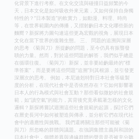
化背景下進行考察。在文化交流與碰撞日益頻繁的今
天，日本文化是如何吸收外來元素，又如何保持自身獨
特性的？“日本製造”的軟實力，如動漫、料理、時尚
等，在世界範圍內的傳播，又摺射齣日本文化哪些新的
麵嚮？新探將力圖勾連這些更為宏觀的視角，展現日本
文化在當下世界的復雜生態。 三、 問題的追溯與深層
的思考 《菊與刀》所提齣的問題，至今仍具有振聾發
聵的力量。然而，對於這些問題的解答，我們似乎總是
在循環往復。〈菊與刀〉新探，並非要給齣最終的“標
準答案”，而是要將這些問題“追溯”到其根源，並引發更
深層次的思考。 例如，本尼迪剋特對日本社會等級製
度的分析，在現代社會中是否依然存在？它如何影響著
日本人的行為模式與社會互動？那些看似微妙的社會規
範，如“讀空氣”的能力，其背後究竟承載著怎樣的文化
邏輯？新探將嘗試迴溯這些社會規範的起源，探討它們
在曆史長河中如何被塑造與傳承，並分析它們在現代社
會中的適應性與挑戰。 我們還將關注那些可能被《菊
與刀》所忽略的群體與議題。在強調集體主義與和諧的
日本社會中，個體差異與邊緣群體的聲音是否被充分聽