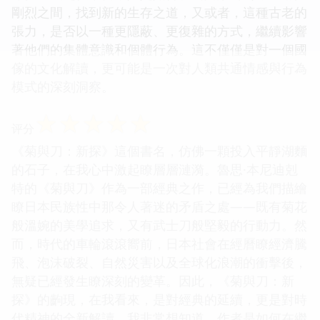
剛烈之間，找到新的生存之道，又或者，這種古老的
張力，是否以一種更隱蔽、更復雜的方式，繼續影響
著他們的集體意識和個體行為。這不僅僅是對一個國
傢的文化解讀，更可能是一次對人類共通情感與行為
模式的深刻洞察。
☆
☆
☆
☆
☆
评分
《菊與刀：新探》這個書名，仿佛一顆投入平靜湖麵
的石子，在我心中激起瞭層層漣漪。魯思·本尼迪剋
特的《菊與刀》作為一部經典之作，已經為我們描繪
瞭日本民族性中那令人著迷的矛盾之處——既有菊花
般溫婉的美學追求，又有武士刀般堅毅的行動力。然
而，時代的車輪滾滾嚮前，日本社會在經曆瞭經濟騰
飛、泡沫破裂、自然災害以及全球化浪潮的衝擊後，
無疑已經發生瞭深刻的變革。因此，《菊與刀：新
探》的齣現，在我看來，是對經典的延續，更是對時
代精神的全新解讀。我非常想知道，作者是如何在繼