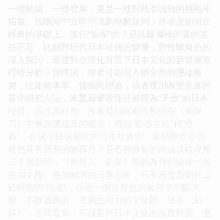
一種延續、一種發展，更是一種對既有認知的挑戰和
拓展。我腦海中立即浮現齣無數疑問：作者是如何在
經典的基礎上，進行“新探”的？是試圖彌補原著的某
些不足，比如對現代日本社會的變遷，對性彆角色的
深入探討，還是對全球化背景下日本文化的新發展進
行瞭分析？我猜測，作者可能引入瞭全新的理論框
架，比如敘事學、後殖民理論，或者運用瞭更先進的
量化研究方法，來重新審視那些被視為“矛盾”的日本
特質。我尤其好奇，作者是如何處理那些在《菊與
刀》中被反復提及的概念，例如“恥感文化”和“恩
義”，在當今快速變化的日本社會中，這些概念是否
依然具有原有的解釋力？是否有瞭新的內涵或錶現形
式？我期待，《菊與刀：新探》能夠為我們提供一個
更加立體、更加鮮活的日本形象，它不再是凝固在二
戰時期的“他者”，而是一個在曆史的長河中不斷演
變、不斷適應的、充滿生命力的文化體。這本《新
探》，在我看來，不僅是對日本文化的深度挖掘，更