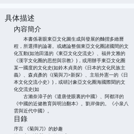
具体描述
內容簡介
本書係著眼東亞文化圖生成與發展的麯摺多緻曆
程，所選擇的論著。或總論整個東亞文化圈諸國間的文
化互動(如池田溫的《東亞文化交流史》、福井文雅的
《漢字文化圈的思想與宗教》)，或用辦手東亞文化圈
某一國度的文化史(如鈴木貞美的《日本的文化民族主
義》、森貞彥的《(菊與刀>新探》、主垣外憲一的《日
本文化交流小史》)，或研討象亞文化圈海國際聞的文
化交流史(如
古瀨奈漳子的《遣唐使眼裏的中國》、阿都洋的
《中國的近健教育與明治翻本》。劉岸偉的。《小泉八
雲與近代中國》。
目錄
序言 《菊與刀》的妙趣