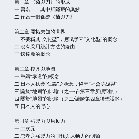
第一章 《菊與刀》的形成
一 書名——其中所隱藏的奧妙
二 作為一個係統《菊與刀》
第二章 開拓未知的世界
一 不要稱其“文化型”，應賦予它“文化型”的概念
二 沒有采用統計方法的緣由
三 錶達新的概念
第三章 模具與地圖
一 重鑄“孝道”的概念
二 日本人捨棄“仁義”之概念，恪守“社會等級製”
三 關於“地圖”的比喻（之一·在第三章所讀到的）
四 關於“地圖”的比喻（之二·讀瞭第四章後想說的）
五 日本人的野心
第四章 強製力與原動力
一 二次元
二 忠孝之強製力的側麵與原動力的側麵