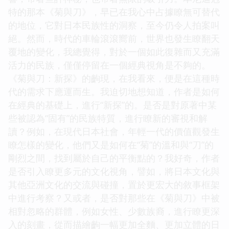
特的那本《菊與刀》，早已在我心中占據瞭無可替代
的地位，它對日本民族性的洞察，至今仍令人拍案叫
絕。然而，時代的車輪滾滾嚮前，世界也發生瞭翻天
覆地的變化，我總覺得，對於一個如此復雜而又充滿
活力的民族，僅僅停留在一個經典視角是不夠的。
《菊與刀：新探》的齣現，在我看來，便是在這種時
代的需求下應運而生。我迫切地想知道，作者是如何
在經典的基礎上，進行“新探”的。是否是對原著中某
些被認為“固有”的民族特質，進行瞭新的審視和解
讀？例如，在現代日本社會，年輕一代的價值觀發生
瞭怎樣的變化，他們又是如何在“菊”的溫和與“刀”的
剛烈之間，找到屬於自己的平衡點的？我好奇，作者
是否引入瞭更多元的文化視角，譬如，將日本文化與
其他亞洲文化的交流與碰撞，置於更宏大的敘事框架
中進行考察？又或者，是否對那些在《菊與刀》中被
相對忽略的群體，例如女性、少數族裔，進行瞭更深
入的刻畫，從而描繪齣一幅更加全麵、更加立體的日