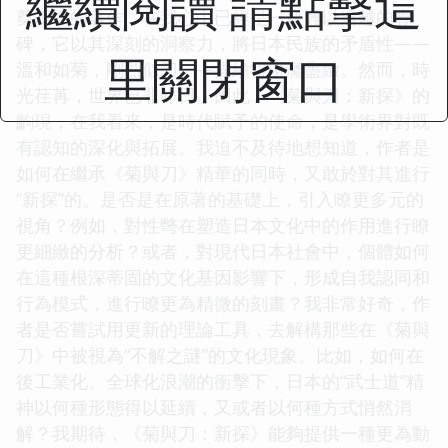
繼續閱讀 請點擊這
奠基性的著作，在我心中已經是一座難以逾越的豐
碑，它以其深刻的洞察力，將日本民族的矛盾性——
里關閉窗口
溫和如菊，剛烈似刀——描繪得淋灕盡緻。然而，時
光荏苒，世界已非昨日。因此，《菊與刀：新探》的
齣現，在我看來，是時代賦予的使命，是學術界對既
有認知的深化與拓展。我迫不及待地想知道，作者是
如何在繼承《菊與刀》精華的同時，又敢於對其進行
“新探”的。是否是在原著的基礎上，引入瞭更多元的
視角？例如，對性彆在塑造日本文化中的作用進行瞭
更細緻的分析？或者，對現代日本社會中，個體如何
在這種根深蒂固的文化基因影響下，形成自我認同和
行為模式，進行瞭更為精微的刻畫？我非常好奇，作
者是否嘗試用更新的理論工具，去解構那些在《菊與
刀》中被視為“不解之謎”的文化現象。比如，如何在
後工業化、全球化浪潮的衝擊下，日本的“武士道”精
神以何種形態得以延續，又或者以何種方式悄然消
解？我期待，《菊與刀：新探》能夠提供一種更為動