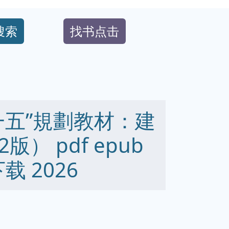
搜索
找书点击
一五”規劃教材：建
） pdf epub
下载 2026