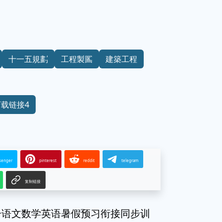
十一五規劃
工程製圖
建築工程
下载链接4
senger
pinterest
reddit
telegram
复制链接
册语文数学英语暑假预习衔接同步训