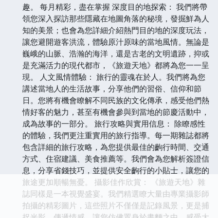
趣。 每月精彩，盡在掌握 深度目的地探索： 我們將帶
領您深入探訪那些隱藏在地圖角落的秘境，發掘鮮為人
知的美景；也會為您詳細介紹熱門目的地的深度玩法，
讓您避開遊客洪流，體驗原汁原味的當地風情。無論是
巍峨的山脈、浩瀚的海洋，還是古老的文明遺跡，抑或
是充滿活力的現代都市，《旅遊天地》都將為您一一呈
現。 人文風情體驗： 旅行的靈魂在於人。我們將為您
講述當地人的生活故事，分享他們的習俗、信仰和節
日。您將有機會瞭解不同民族的文化傳承，感受他們熱
情好客的魅力，甚至有機會參與到當地的節慶活動中，
成為故事的一部分。 旅行攻略與實用信息： 除瞭感性
的體驗，我們更注重實用的旅行指導。每一期雜誌都將
包含詳細的旅行攻略，為您提供最佳的齣行時間、交通
方式、住宿建議、美食推薦等。我們會為您解析簽證信
息，分享省錢技巧，並提供安全齣行的小貼士，讓您的
旅途更加順暢無憂。 攝影佳作欣賞： 《旅遊天地》雜
誌同樣是一本視覺盛宴。我們精選瞭大量由專業攝影師
拍攝的精彩圖片，這些照片不僅僅是記錄風景，更是捕
捉光影、傳遞情感，讓您仿佛置身於畫麵之中，感受大