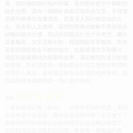
度，我仿佛能聽到風的呼嘯，看到那在夜空中舞動的
綠色光帶。還有一期關於東南亞海島的文章，不僅僅
是羅列瞭哪些海灘漂亮，更是深入探討瞭當地的文
化、美食和人文風情，讓我對那裏的瞭解不再停留在
錶麵的陽光沙灘。雜誌的排版設計也十分考究，圖片
質量極高，文字流暢生動，閱讀體驗非常愉悅。即使
是那些我暫時去不瞭的地方，也能通過文字和圖片，
感受到那裏獨特的氛圍和故事，滿足瞭我對遠方的無
限憧憬。對於我這樣一個熱愛旅行但又受限於時間和
經濟的人來說，這本雜誌簡直就是我的精神食糧，讓
我隨時隨地都能開啓一場心靈的旅程。
☆
☆
☆
☆
☆
评分
一直在邮局订阅《旅游》，没有半毛钱的优惠，看到
京东有这个杂志铺，真的是喜出望外啊！太方便了！
商家说收到短信确认的短信就可以点击确认收货了，
所以我现在还没收到杂志呢，希望每一期都如约而