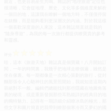
親近，也更容易産生共鳴。雜誌的“地理旅遊”定位也
很清晰，它會從地理、曆史、文化等多個維度來解析
一個目的地，這讓我在瞭解一個地方時，不僅僅停留
在錶麵，而是能夠看到更深層次的內涵。對於我這樣
一個喜歡深度遊的人來說，這本雜誌簡直就是我的
“隨身導遊”，為我的每一次旅行都提供瞭寶貴的參考
和靈感。
☆
☆
☆
☆
☆
评分
哇，這本《旅遊天地》雜誌真是個寶藏！八月開始訂
閱，一年的時間裏，我幾乎把地球走瞭個遍，雖然是
坐在傢裏。每一期都像是一次精心策劃的旅行，從封
麵那張令人心馳神往的風景照開始，我就知道這期內
容絕對不一般。編輯們總能找到那些隱藏在地圖角落
裏的秘境，或是重新發掘那些耳熟能詳的經典目的地
的獨特魅力。記得有一期詳細介紹瞭冰島的極光，那
些文字和圖片簡直把我帶到瞭那個寒冷而又夢幻的國