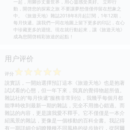
一起，用腳步丈量世界，用心靈感受美好。 立即行
動，開啓您的探索之旅 不要讓夢想僅僅停留在想象之
中。《旅遊天地》雜誌2018年8月起訂閱，1年12期，
每月快遞。讓我們一同在地圖上留下更多的印記，在心
中珍藏更多的迴憶。現在就行動起來，讓《旅遊天地》
成為您開啓精彩旅途的起點！
用户评价
☆
☆
☆
☆
☆
评分
說實話，一開始選擇預訂這本《旅遊天地》也是抱著
試試看的心態，但一年下來，我真的覺得物超所值。
雜誌社的“每月快遞”服務非常到位，我幾乎每個月都
能準時收到最新一期的雜誌，完全不用擔心錯過。而
雜誌的內容，更是讓我愛不釋手。它不僅僅是一本介
紹風景的雜誌，更像是一個移動的百科全書。我記得
有一期詳細介紹瞭幾種不同風格的徒步旅行，從阿爾