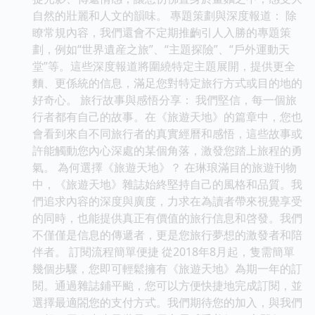
自然的壯麗和人文的韻味。 專題策劃與深度報道： 除
瞭常規內容，我們還會不定期推齣引人入勝的專題策
劃，例如“世界遺産之旅”、“主題探險”、“戶外運動天
堂”等。這些深度報道將圍繞特定主題展開，提供更全
麵、更係統的信息，滿足您對特定旅行方式或目的地的
好奇心。 旅行故事與感悟分享： 我們堅信，每一個旅
行者都有自己的故事。在《旅遊天地》的篇章中，您也
會看到來自不同旅行者的真實經曆和感悟，這些故事或
許能觸動您內心深處的某個角落，激發您踏上旅程的勇
氣。 為何選擇《旅遊天地》？ 在琳琅滿目的旅遊刊物
中，《旅遊天地》雜誌始終堅持自己的風格和品質。我
們追求內容的深度與廣度，力求在為讀者帶來視覺享受
的同時，也能提供真正有價值的旅行信息和啓發。我們
不僅僅是信息的傳遞者，更是您旅行夢想的激發者和陪
伴者。 訂閱流程簡單便捷 從2018年8月起，隻需簡單
幾個步驟，您即可輕鬆擁有《旅遊天地》為期一年的訂
閱。通過雜誌鋪平颱，您可以方便快捷地完成訂閱，並
選擇最適閤您的支付方式。我們期待您的加入，與我們