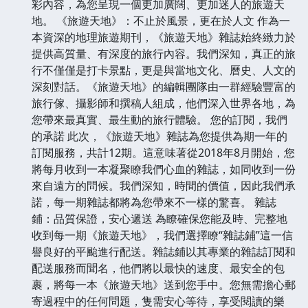
彩內容，為您呈現一個更加廣闊、更加迷人的旅遊天
地。 《旅遊天地》：不止於風景，更在於人文 作為一
本資深的地理旅遊期刊，《旅遊天地》雜誌始終緻力於
提供高質量、有深度的旅行內容。我們深知，真正的旅
行不僅僅是打卡景點，更是與當地文化、曆史、人文的
深刻對話。《旅遊天地》的編輯團隊由一群經驗豐富的
旅行傢、攝影師和撰稿人組成，他們深入世界各地，為
您帶來最真實、最生動的旅行體驗。 您的訂閱，我們
的承諾 此次，《旅遊天地》雜誌為您提供為期一年的
訂閱服務，共計12期。這意味著從2018年8月開始，您
將每月收到一本凝聚瞭我們心血的雜誌，如同收到一份
來自遠方的問候。我們深知，時間的價值，因此我們承
諾，每一期雜誌都將為您帶來不一樣的驚喜。 雜誌
鋪：品質保證，安心遞送 為瞭確保您能及時、完整地
收到每一期《旅遊天地》，我們選擇瞭“雜誌鋪”這一信
譽良好的平颱進行配送。雜誌鋪以其專業的雜誌訂閱和
配送服務而聞名，他們將以最快的速度、最安全的包
裹，將每一本《旅遊天地》送到您手中。您無需擔心郵
寄過程中的任何問題，隻需安心等待，享受閱讀的樂