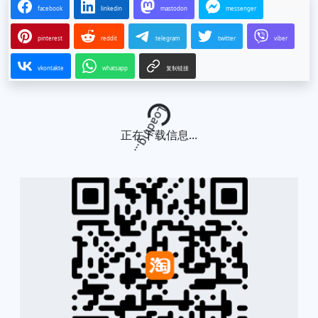
facebook
linkedin
mastodon
messenger
pinterest
reddit
telegram
twitter
viber
vkontakte
whatsapp
复制链接
Loading...
正在下载信息...