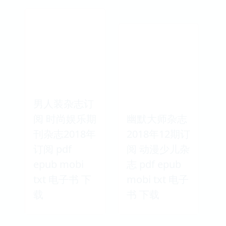
男人装杂志订
阅 时尚娱乐期
幽默大师杂志
刊杂志2018年
2018年12期订
订阅 pdf
阅 动漫少儿杂
epub mobi
志 pdf epub
txt 电子书 下
mobi txt 电子
载
书 下载