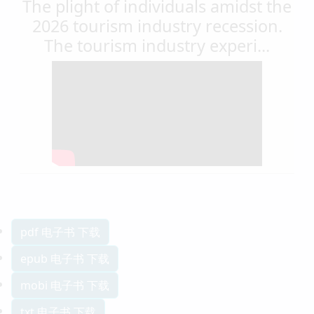
The plight of individuals amidst the
2026 tourism industry recession.
The tourism industry experi...
pdf 电子书 下载
epub 电子书 下载
mobi 电子书 下载
txt 电子书 下载