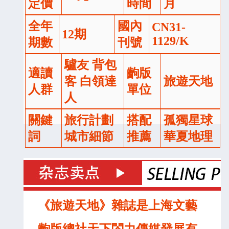
定價
時間
月
全年
國內
CN31-
12期
1129/K
期數
刊號
驢友 背包
適讀
齣版
客 白領達
旅遊天地
人群
單位
人
關鍵
旅行計劃
搭配
孤獨星球
詞
城市細節
推薦
華夏地理
《旅遊天地》雜誌是上海文藝
齣版總社天下閤力傳媒發展有