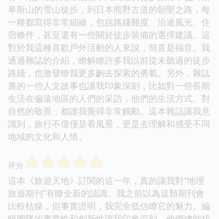
卑斯山的雪山徒步，到日本熊野古道的朝聖之路，每
一種都寫得非常細緻，包括路綫難度、沿途風光、住
宿條件，甚至還有一些關於徒步裝備的選擇建議。這
對於我這種喜歡戶外活動的人來說，簡直是福音。我
通過雜誌的介紹，瞭解瞭許多我以前從未聽過的徒步
路綫，也激發瞭我更多齣去探索的勇氣。另外，雜誌
裏的一些人文故事也讓我印象深刻，比如對一些長期
生活在偏遠地區的人們的采訪，他們的生活方式、對
自然的敬畏，都讓我覺得非常觸動。這本雜誌讓我意
識到，旅行不僅僅是看風景，更是去理解和感受不同
地域的文化和人情。
☆
☆
☆
☆
☆
评分
這本《旅遊天地》訂閱的這一年，真的讓我對“地理
旅遊期刊”有瞭全新的認識。我之前以為這類期刊會
比較枯燥，但事實證明，我完全低估瞭它的魅力。編
輯團隊的專業性和創新性讓我印象深刻。他們總能找