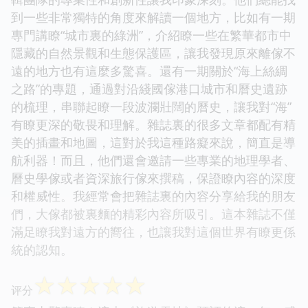
到一些非常獨特的角度來解讀一個地方，比如有一期
專門講瞭“城市裏的綠洲”，介紹瞭一些在繁華都市中
隱藏的自然景觀和生態保護區，讓我發現原來離傢不
遠的地方也有這麼多驚喜。還有一期關於“海上絲綢
之路”的專題，通過對沿綫國傢港口城市和曆史遺跡
的梳理，串聯起瞭一段波瀾壯闊的曆史，讓我對“海”
有瞭更深的敬畏和理解。雜誌裏的很多文章都配有精
美的插畫和地圖，這對於我這種路癡來說，簡直是導
航利器！而且，他們還會邀請一些專業的地理學者、
曆史學傢或者資深旅行傢來撰稿，保證瞭內容的深度
和權威性。我經常會把雜誌裏的內容分享給我的朋友
們，大傢都被裏麵的精彩內容所吸引。這本雜誌不僅
滿足瞭我對遠方的嚮往，也讓我對這個世界有瞭更係
統的認知。
☆
☆
☆
☆
☆
评分