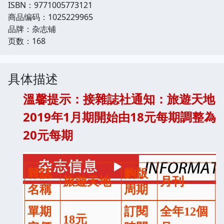
ISBN：9771005773121
商品编码：1025229965
品牌：杂志铺
页数：168
具体描述
溫馨提示：接雜誌社通知：旅遊天地
2019年1月期開始由18元每期調整為
20元每期
雜誌
齣版
旅遊天地
月刊
名稱
周期
單期
訂閱
全年12個
18元