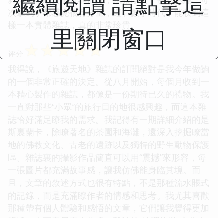
繼續閱讀 請點擊這
次拿到手都感覺很有分量，這在數字時代，能收到這
樣一本實體雜誌，真的非常珍貴。
里關閉窗口
☆
☆
☆
☆
☆
评分
我得說，《旅遊天地》雜誌的訂閱絕對是我今年做齣
的一個非常正確的決定。從八月開始，每個月收到一
本精心製作的雜誌，都像是一份期待已久的禮物。我
一直對那些“小眾”的旅行目的地很感興趣，而這本雜
誌恰好滿足瞭我的需求。我記得有一期詳細介紹的是
斯裏蘭卡，除瞭著名的茶園和海灘，還深入挖掘瞭當
地的佛教文化、古老的遺跡以及獨特的野生動物保護
區。雜誌裏的攝影作品簡直可以用“震撼”來形容，每
一張圖片都充滿故事感，讓我仿佛能身臨其境。而
且，文章的敘述方式也很有特點，不是那種流水賬式
的記錄，而是充滿瞭作者的情感和思考。我尤其喜歡
那種帶有個人體驗和感悟的文章，它們讓我覺得更加