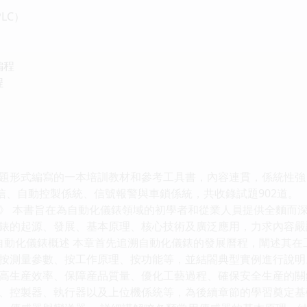
LC）
編程
程
題形式編寫的一本培訓教材和參考工具書，內容連貫，係統性強
數據通信、自動控製係統、信號報警與車鎖係統，共收錄試題902道。
》 本書旨在為自動化儀錶領域的初學者和從業人員提供全麵而
錶的起源、發展、基本原理、核心技術及廣泛應用，力求內容嚴
 自動化儀錶概述 本章首先追溯自動化儀錶的發展曆程，闡述其在
按測量參數、按工作原理、按功能等，並結閤典型實例進行說明
高生産效率、保障産品質量、優化工藝過程、確保安全生産的關
、控製器、執行器以及上位機係統等，為後續章節的學習奠定基礎