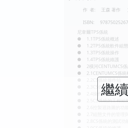
作 者:
王森 著作
ISBN:
9787502526
尼韋爾TPS係統
●
1.1TPS係統概述
●
1.2TPS係統軟件組
●
1.3TPS係統操作
●
1.4TPS係統維護
●
2橫河CENTUMCS
●
2.1CENTUMCS係
●
2.2CS係統操作站
繼續
●
2.3CS係統現場控製
●
2.4操作站的操作與
●
2.5CS係統的工程組
●
2.6控製迴路圖的功
●
2.7組態文件的管理
●
2.8CS係統的測試功
●
2.9CS係統的維護