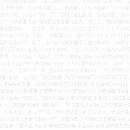
—傳感器與變送器。 詳細講解瞭各類常用傳感器的基本原理、
溫度傳感器、流量傳感器、液位傳感器、物位傳感器、物料衡器
漏傳感器、火焰傳感器、壓力開關、液位開關、速度開關、行程
如何將傳感器采集到的原始信號進行放大、綫性化、補償和隔離，
調瞭傳感器的精度、穩定性、響應速度、抗乾擾能力以及適用環境等
製的“大腦”和“手腳”。 控製器部分：詳細闡述瞭PID（比例-積
定的基本方法。同時，介紹瞭幾種其他常見的控製策略，如模糊
 執行器部分：係統介紹瞭各種執行器的工作原理、結構特點和
機構（如薄膜式、活塞式）以及液壓執行機構，並重點講解瞭閥
術 本章探討瞭自動化儀錶係統中信息傳遞的關鍵技術。 詳細介紹瞭R
術，如HART、FF（Foundation Fieldbus）、PRO
優勢。 介紹瞭工業以太網（如Ethernet/IP, PROFINE
設備中的應用。 重點講解瞭OPC（OLE for Process Co
儀錶係統設計與應用 第五章 測量與控製係統設計 本章指導讀者
確測量和控製要求。 講解瞭係統方案設計的基本步驟，包括儀
全性、經濟性和易維護性原則。 第六章 壓力測量與控製應用 本
（如壓力錶、壓力變送器、差壓變送器）的選型原則，考慮介質
迴路的設計，包括單迴路控製、串級控製、前饋控製等策略在壓力
製實例。 第七章 溫度測量與控製應用 本章專注於溫度儀錶及其