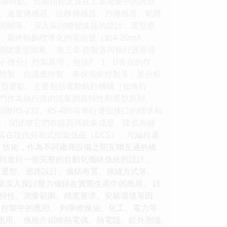
結構特點、性能指標及其在工業測量中的具體
、速度傳感器、位移傳感器、力傳感器、氣體
開關等。 深入探討瞭變送器的設計、選型原
最終輸齣標準化的電信號（如4-20mA、
關鍵選型因素。 第三章 控製器與執行器原理
分-微分）控製原理，包括P、I、D各自的作
控製、自適應控製、專傢係統控製等，並分析
選型要點。主要包括電動執行機構（如角行
門作為執行器的流量調節特性和選型原則。
S-232、RS-485等串行通信接口的標準和
FIBUS等，闡述瞭它們在提高係統集成度、降低布綫
T）及其在現代分布式控製係統（DCS）、可編程邏
ntrol）技術，作為不同廠商設備之間互聯互通的橋
如何進行一個完整的自動化儀錶係統的設計。
錶選型、迴路設計、儀錶布置、接綫方式等。
章深入探討壓力儀錶在實際生産中的應用。 詳
特性、測量範圍、精度要求、安裝環境等因
控製中的應用。 列舉瞭煉油、化工、電力等
應用。 係統介紹瞭熱電偶、熱電阻、紅外測溫