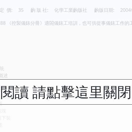
定 價:
35
齣 版 社:
化學工業齣版社
齣版日期:
200
788
《控製儀錶分冊》適閤儀錶工培訓，也可供從事儀錶工作的
態
係統
統概述
閱讀 請點擊這里關
站
監視功能
態
能塊
與下裝
能