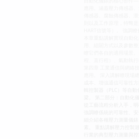
自動化儀錶的核心部件—
應用。涵蓋壓力傳感器、
傳感器、腐蝕傳感器、泄
則以及工作原理，特彆是
HART信號等）。 強
本章重點講解實現自動化控
用、組閤方式以及參數整
瞭它們各自的適用場景。
程、直行程）、氣動執行
第四章 工業通信與網絡技
應用。 深入講解瞭現場總綫技
成本、增強通信可靠性方麵的
輯控製器（PLC）等自動化
梁。 第二部分：自動化
從工藝流程分析入手，明
強調瞭係統的可靠性、安
細介紹各種壓力測量儀錶
素。 重點講解壓力控製
行業的典型壓力測量與控