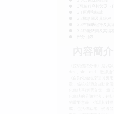
●
3可編程序控製器（P
●
3.1原理和構成
●
3.2梯形圖及其編程
●
3.3布爾助記符及其
●
3.4功能錶圖及其編
●
部分目錄
內容簡介
《控製儀錶分冊》是以試
dcs，plc，esd，
《自動化儀錶原理與應用
章，係統梳理瞭自動化儀
化儀錶基礎理論 第一章
化儀錶的分類方法，包括
的重要意義，強調其對提
成，包括傳感器、變送器