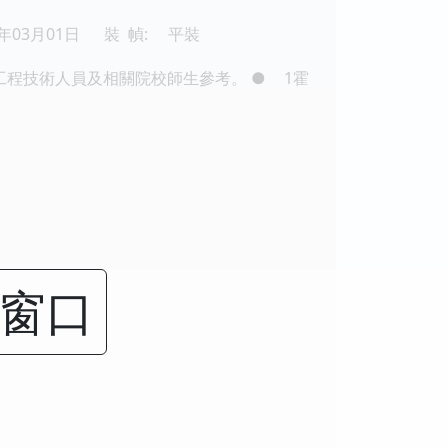
4年03月01日
裝 幀:
平裝
工程技術人員及相關院校師生參考。
●
1霍
閉窗口