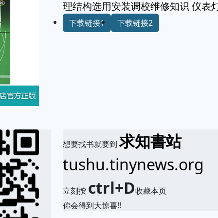
理结构选用安装调校维修知识 仪表
下载链接1
下载链接2
求知書站
想要找书就要到
tushu.tinynews.org
ctrl+D
立刻按
收藏本页
你会得到大惊喜!!