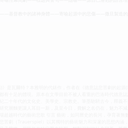
――基督教中的諸神身體――寄喻起源中的悲傷――撒旦製造的
精)》是瓦爾特？本雅明的代錶作，作者在《德意誌悲苦劇的起源
都有十足的體現。原本在文學目前不被人看重的巴洛時代德意誌
紀二十年代的文化史、美學史、宗教史。筆墨馳騁古今，釋義不
研究層麵更讓人耳目一新，及至今日，費解之名仍在，魅力不減
場超越時代的藝術悲歌 引言 藝術，如同曆史的長河，孕育著無
苦劇（Trauerspiel）以其獨特的藝術魅力和深邃的思想