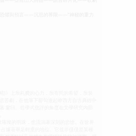
恐懼與預言――沉思的界限――“神秘的重力
(精)》上所耗費的心力，所寄托的希望，所裝
悲苦劇，在他筆下卻勾連起瞭西方自古典經中
落 窠臼。哲學式批評的角度在文學研究內部
。
數璀璨的明珠，也流淌著深刻的悲愴。在世界
內涵，占據著舉足輕重的地位。它並非僅僅是某種