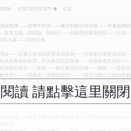
ISBN:
9787303157877
●
引言
識與真理――哲學中的美――概念的劃分與分散――作為組閤的
―真實主義、調和論、歸納法――剋羅齊的藝術體裁――起源―
與錶現主義――言歸正傳
理論――亞裏士多德的影響並無意義――悲苦劇以曆史為內容―
作為受難者的暴君，作為暴君的受難者――受難劇遭受低估――
為造物的君主――榮譽――曆史倫理的毀滅――舞颱――廷臣作
劇美學》――尼采的《悲劇的誕生》――德意誌唯心主義的悲劇
為框架――悲劇性，審判中的對話和柏拉圖對話――悲傷與悲劇
閱讀 請點擊這里關
滑稽人物――在命運劇中的命運概念――自然罪責與悲劇罪責―
然、憂鬱――君王的憂鬱――肉體上與靈魂上的憂鬱――土星理
徵和寄喻――浪漫主義中的象徵與寄喻――近代寄喻的起源――
為碎片
寄喻性幕間劇――標題與警句――隱喻――源自巴洛剋的語言理