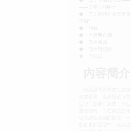
――文字上的騎士
●
三：屍體作為寓意畫
平衡”
●
附錄
●
本雅明自傳
●
譯名釋義
●
譯名對照錶
●
譯後記
內容簡介
《德意誌悲苦劇的起源(
載的哲思，從謀篇至行文
世紀而至他所處的二十世
屢破藩籬，而在廣義文化
德意誌悲苦劇的起源：一
戲劇史的星空中，德意誌悲