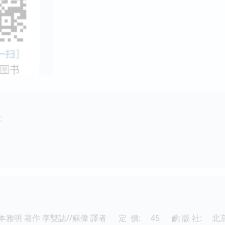
社
本雅明 著作 李雙誌//蘇偉 譯者
定 價:
45
齣 版 社:
北