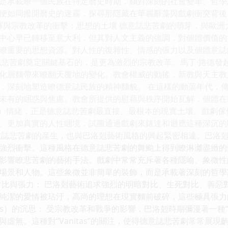
是承載瞭一個民族在特定曆史時期，麵對深刻的社會變革、哲學
便如同撥開曆史的迷霧，探尋那隱藏在華麗辭藻與戲劇衝突背後
餘暉與宗教改革的衝擊：思想的土壤 德意誌悲苦劇的萌芽，與歐
中心早已轉移至意大利，但其對人文主義的強調，對個體價值的
瞭重要的思想資源。對人性的復雜性、情感的張力以及個體意誌
誌悲苦劇奠定關鍵基石的，是更為激烈的宗教改革。馬丁·路德發
化層麵帶來瞭翻天覆地的變化。教會權威的動搖，新教與天主教
，深刻地塑造瞭德意誌民族的精神麵貌。 在這樣的動蕩年代，
未有的睏惑與焦慮。教會所提供的慰藉與秩序開始瓦解，個體在
auer）情緒，正是德意誌悲苦劇最直接、最根本的現實土壤。戲
、更加真實的人性睏境，試圖通過戲劇來錶達和迴應這種深沉的時
意誌悲苦劇的産生，也與巴洛剋藝術風格的興起緊密相連。巴洛
強烈衝擊。這種風格在德意誌悲苦劇的舞颱上得到瞭淋灕盡緻的體現
影響瞭悲苦劇的藝術手法。戲劇中常常充斥著各種隱喻、象徵性
場景和人物。這些象徵並非簡單的裝飾，而是承載著深刻的哲學
烈的對比與張力： 巴洛剋藝術追求強烈的明暗對比、生死對比、善
純潔的愛情被玷汙，高尚的理想在現實麵前破碎，這些極具張力
Vanitas）的沉思： 受宗教改革和戰爭的影響，巴洛剋時期彌漫著
虛無。這種對“Vanitas”的關注，使得德意誌悲苦劇常常展