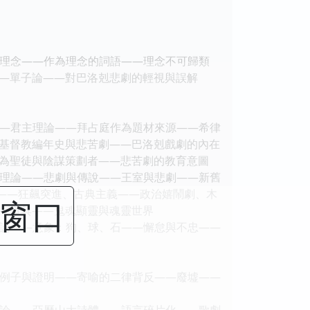
理念――作為理念的詞語――理念不可歸類
―單子論――對巴洛剋悲劇的輕視與誤解
―君主理論――拜占庭作為題材來源――希律
基督教編年史與悲苦劇――巴洛剋戲劇的內在
為聖徒與陰謀策劃者――悲苦劇的教育意圖
理論――悲劇與傳說――王室與悲劇――新舊
性――狂飆突進、古典主義――政治嬉鬧劇、木
閉窗口
―道具――鬼魂顯靈與魂靈世界
論――意象：狗、球、石――懈怠與不忠――
例子與證明――寄喻的二律背反――廢墟――
論――亞曆山大詩體――語言碎片化――歌劇