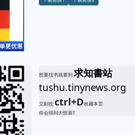
求知書站
想要找书就要到
tushu.tinynews.org
ctrl+D
立刻按
收藏本页
你会得到大惊喜!!