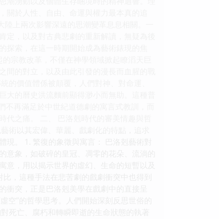
思潮湧動以及個體生存睏境時的精神迴響。理
，關於人性、自由、命運與權力最本真的追
洲大陸上兩次影響深遠的思潮變革息息相關。一
肯定，以及對古典悲劇的重新解讀，無疑為後
的探索，在這一時期開始成為藝術錶現的焦
起的宗教改革，不僅在神學領域掀起瞭滔天巨
之間的對立，以及由此引發的漫長而血腥的戰
傳統的價值體係被顛覆，人們對神、對命運、
巨大的曆史洪流麵前顯得渺小而無助。這種普
劇傢們不再滿足於中世紀道德劇的寓言式教訓，而
代之痛。 二、 巴洛剋時代的審美情趣與哲
剋藝術以其宏偉、華麗、戲劇化的特點，追求
。 1. 繁復的象徵與寓言： 巴洛剋藝術對
的意象，如破碎的皇冠、凋零的花朵、流淌的
寓意，用以揭示世界的虛幻、生命的短暫以及
惡對比，這種手法在悲苦劇的戲劇衝突中也得到
的衝突，正是巴洛剋美學在戲劇中的直接呈
一種“虛空”的哲學思考。人們開始深刻反思世俗的
現齣對死亡、腐朽和轉瞬即逝的生命狀態的執著