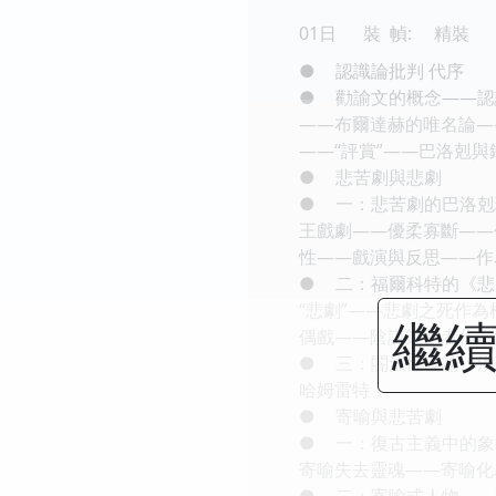
01日
裝 幀:
精裝
●
認識論批判 代序
●
勸諭文的概念――認
――布爾達赫的唯名論―
――“評賞”――巴洛剋
●
悲苦劇與悲劇
●
一：悲苦劇的巴洛剋
王戲劇――優柔寡斷――
性――戲演與反思――作
●
二：福爾科特的《悲
“悲劇”――悲劇之死作
繼續
偶戲――陰謀策劃者作為
●
三：閤法性理論、漠
哈姆雷特
●
寄喻與悲苦劇
●
一：復古主義中的象
寄喻失去靈魂――寄喻化
●
二：寄喻式人物――