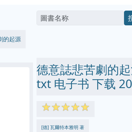
劇的起源
德意誌悲苦劇的起源 p
txt 电子书 下载 20
☆
☆
☆
☆
☆
[德] 瓦爾特本雅明 著