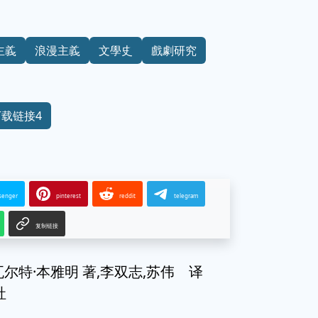
主義
浪漫主義
文學史
戲劇研究
下载链接4
senger
pinterest
reddit
telegram
复制链接
尔特·本雅明 著,李双志,苏伟 译
社