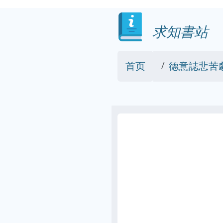
求知書站
首页
德意誌悲苦