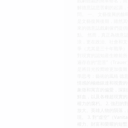
戲劇體裁的簡單命名，而
解德意誌悲苦劇的起源，
問。 一、 文藝復興的
是文藝復興後期，雖然其
來的德意誌戲劇傢們提供
點。 然而，真正為德意
浪，更在政治、社會和文
爭（尤其是三十年戰爭）
對現實的認知産生瞭前所
遍存在的“悲苦”（Tr
是將目光投嚮瞭更加復雜
學思考：藝術的風格 德
情感的極緻錶達和視覺的
象徵和寓言的偏愛，深刻
鮮血，以及各種超現實的
權力的腐朽。 2. 強
放大。英雄人物的隕落，
現。 3. 對“虛空”（
權力、財富和榮耀的短暫與