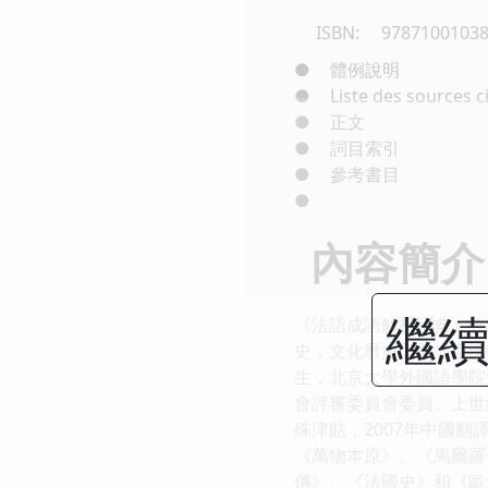
ISBN:
9787100103
●
體例說明
●
Liste des sources c
●
正文
●
詞目索引
●
參考書目
●
內容簡介
繼續
《法語成語解析詞典》收
史，文化曆史，與語言流
生，北京大學外國語學院
會評審委員會委員。上世
殊津貼，2007年中國
《萬物本原》、《馬爾羅
傳》、《法國史》和《歐