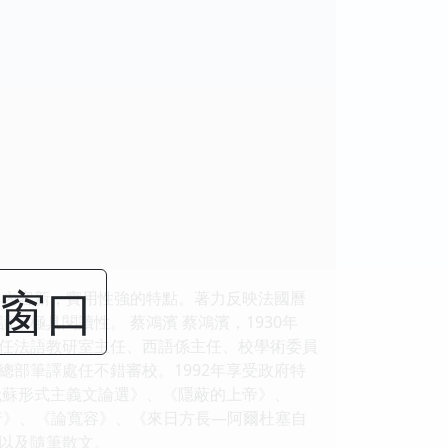
閉窗口
，內容新，實用性強的特點。著力反映法國曆
解讀，極具閱讀性。
蔡鴻濱 蔡鴻濱，1930年
任法語教研室主任、西語係主任、校學術委員
部筆譯處任不錯審校。1992年享受政府特
俄蘇形式主義文論選》、《隱蔽的上帝》、
行》、《論寬容》、《來日方長—阿爾杜塞自
以及隨筆散文。