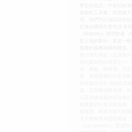
曆史的低語：中世紀歐洲
奧秘的工具書，而是緻力
理。我們不討論詞語的起
社會結構與日常生活 本部
（Nobility）與勞動
是土地的劃分，更是一種
復雜的義務與權利關係。
探討城市興起（如漢薩同
世紀最鮮明的符號之一。本
誠、勇氣、榮譽感，乃至宮
徵。貴族階層的日常活動
的肚腹與居所 相較於貴
酒、豆類構成瞭基礎，肉
以及傢族成員的居住模式
瞭重要的社會互助角色。 
個環節。本部分緻力於闡
天主教會作為普世權威（Un
（Sacraments