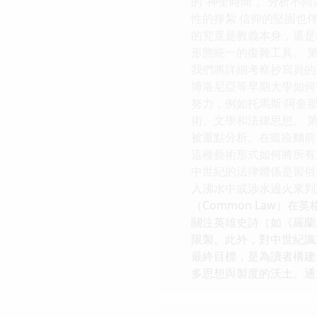
的“神聖時間”。分析不
性的掙紮 信仰的堅固也
的究竟是教義本身，還是教
形態統一的復雜工具。 第
我們將詳細考察抄寫員的
博洛尼亞等早期大學如何從
努力，例如托馬斯·阿奎那
術、文學和法律思想。 第
被重點分析。在瘟疫麵前，
這種藝術形式如何將所有
中世紀的法律體係是習俗
入沸水中或涉水過火來判
（Common Law）
關注英雄史詩（如《羅蘭
限製。此外，對中世紀諷
最終目標，是為讀者構建
多思想與製度的沃土。通