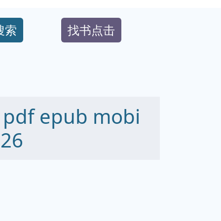
搜索
找书点击
f epub mobi
26