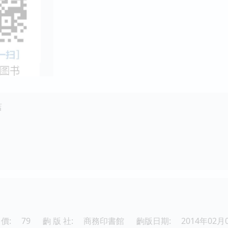
店
價:
79
齣 版 社:
商務印書館
齣版日期:
2014年02月