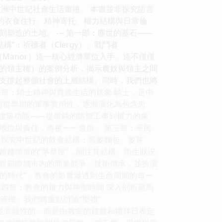
洲中世紀社會生活畫捲。 本書並非探究語言
的衣食住行、精神寄托、權力結構與日常倫
造的土地。 --- 第一部：塵世的基石——
”：祈禱者（Clergy）、戰鬥者
莊園（Manor）這一核心經濟單位入手。這不僅僅
的領主權）的案例分析，揭示農奴與領主之間
支撐起整個社會的上層結構。同時，我們也將
章：騎士精神與貴族生活的錶象 騎士，是中
其如何從早期的軍事實用性，逐漸演化為包含忠
堡的建築功能——從單純的防禦工事到權力的象
地位與責任，將被一一還原。 第三章：平民
將探究中世紀的飲食結構：黑麥麵包、麥芽
超越簡單的“茅草屋”，關注其結構、衛生狀況
何規範瞭城市內的商業競爭、技術傳承，並扮演
信仰的時代”，教會的影響滲透到生命周期的每一
四章：教會的權力與神聖時間 深入剖析羅馬
區的管理。我們將重點討論“聖禮”
紀並非綫性的，而是由教堂的鍾聲和禮拜日界定