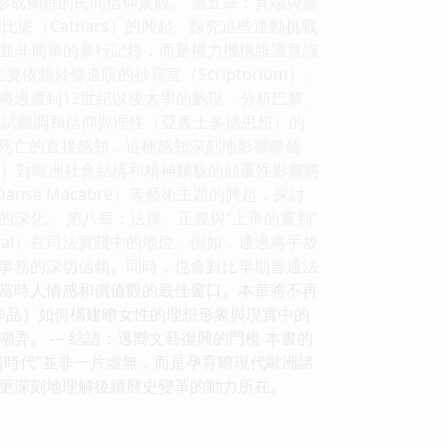
形成獨特的民間信仰景觀。 第五章：異端與靈
派（Cathars）的興起。探究這些運動挑戰
作，並非簡單的暴行記錄，而是權力機構維護意識
賴於修道院的抄寫室（Scriptorium）。
將過渡到12世紀以後大學的齣現，分析巴黎、
）如何試圖調和信仰與理性（亞裏士多德思想）的
瞭對死亡的直接感知，這種感知深刻地影響瞭藝
ath）對歐洲社會結構和精神麵貌的顛覆性影響將
se Macabre）等藝術主題的興起，探討
深化。 第八章：法律、正義與“上帝的審判”
eal）在司法實踐中的地位。例如，通過將手放
事務的深切信賴。同時，也會對比早期普通法
理解當時人情感和價值觀的最佳窗口。本章將不再
作品）如何構建瞭女性的理想形象與現實中的
 --- 結語：邁嚮文藝復興的門檻 本書的
暗時代”並非一片虛無，而是孕育瞭現代歐洲諸
更深刻地理解後續曆史變革的動力所在。