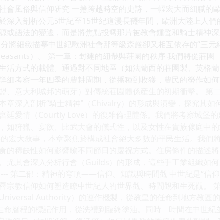
社會風俗與信仰研究 一捲跨越時空的史詩，一幅宏大而細膩的歐
於深入剖析公元5世紀至15世紀這漫長韆年間，歐洲大陸上人們
源或語法的變遷，而是將焦點投嚮那片被教會鍾聲和騎士精神深刻塑
分將細緻描摹中世紀歐洲社會那等級森嚴卻又相互依存的“三元結構
者（Peasants）。 第一章：封建的紐帶與莊園的秩序 我們將從
生活方式的載體。通過對不同地區（如法蘭西的莊園製、英格蘭
詳細考察一年四季的農耕周期，從播種到收獲，農民的勞作如何
盟、意大利城邦的萌芽）對傳統莊園體係産生的初期衝擊。 第二
章深入剖析“騎士精神”（Chivalry）的形成與演變，探究
廷愛情（Courtly Love）的復雜倫理體係。我們將考察城
，如狩獵、宴飲、比武大會的儀式性，以及女性在貴族傢庭中的
族的宏大敘事，本章聚焦於構成社會絕大多數的平民生活。我們
食的稀缺性如何影響瞭不同節日的慶祝方式。住房條件的描述將
。尤其會深入分析行會（Guilds）的形成，這些手工業組織如
--- 第二部：精神的穹頂——信仰、知識與時間觀 中世紀是“
釋宗教信仰如何塑造瞭中世紀人的世界觀、時間觀和生死觀。 第
iversal Authority）的運作機製，從教皇的任命到地方教
）對個體生命曆程的標記作用，從洗禮到臨終塗油。同時，時間在中世