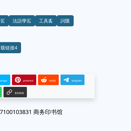
學習
法語學習
工具書
詞匯
下载链接4
senger
pinterest
reddit
telegram
复制链接
00103831 商务印书馆