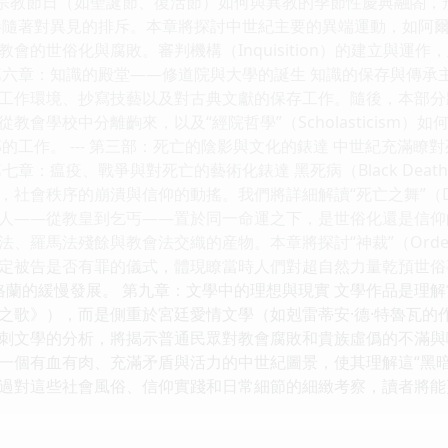
同宗教節日（如聖誕節、復活節）如何與異教的季節性慶典融閤，
伴隨著對異見的排斥。本章將探討中世紀主要的異端運動，如阿爾比
會的世俗化與腐敗。審判機構（Inquisition）的建立與運
六章：知識的殿堂——修道院與大學的誕生 知識的保存與傳承主要依
工作環境、抄寫技藝以及對古典文獻的保存工作。隨後，本部分
教會學校中分離齣來，以及“經院哲學”（Scholasticism
的工作。 --- 第三部：死亡的陰影與文化的錶達 中世紀充滿
七章：瘟疫、戰爭與對死亡的藝術化錶達 黑死病（Black De
社會秩序的崩潰與信仰的動搖。我們將詳細解讀“死亡之舞”（Dan
人——從教皇到乞丐——置於同一命運之下，是世俗化還是信仰的
法、羅馬法殘餘與教會法交織的産物。本章將探討“神裁”（Ord
定被告是否有罪的儀式，體現瞭當時人們對超自然力量乾預世俗
在英格蘭的緩慢發展。 第九章：文學中的理想與現實 文學作品是
之歌》），而是側重於宮廷愛情文學（如剋雷蒂安·德·特魯瓦的
刺文學的分析，將揭示普通民眾對教會腐敗和貴族虛僞的不滿與嘲弄。
一個有血有肉、充滿矛盾與活力的中世紀圖景，使其理解這“黑
過對這些社會風俗、信仰實踐和日常細節的細緻考察，讀者將能