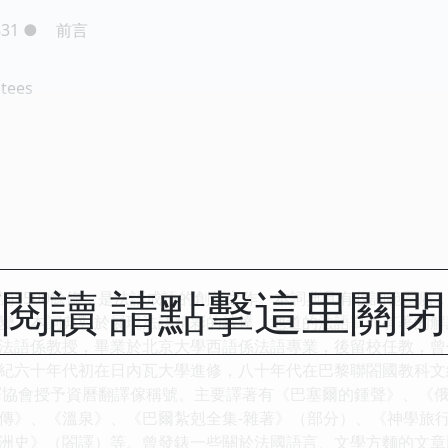
831
●
前言
itees
閱讀 請點擊這里關
詞1500餘條，是法語成語的創新之作。本詞典具有收詞範圍廣
變。本詞典對於展現法語精彩的錶達，地道的法語寫作有著的
法語係教授，畢業於北京大學西語係法語專業，後留校任教，曾
紀六十年代初在日內瓦大學進修，八十年代在巴黎聯閤國教科文總
翻譯協會授予資曆翻譯傢稱號。主要譯著有《巴塞爾的鍾聲》、《
傳》、《溫泉》、《巴爾紮剋全集-雜著》（部分）、《神學旅
洲史》（閤譯）等。曾發錶一些關於法國語言、文學方麵的文章