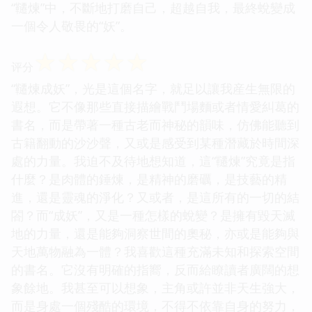
“韆煉”中，不斷地打磨自己，超越自我，最終蛻變成
一個令人敬畏的“妖”。
☆
☆
☆
☆
☆
评分
“韆煉成妖”，光是這個名字，就足以讓我産生無限的
遐想。它不像那些直接描繪戰鬥場麵或者情愛糾葛的
書名，而是帶著一種古老而神秘的韻味，仿佛能聽到
古籍翻動的沙沙聲，又或是感受到某種潛藏於時間深
處的力量。我迫不及待地想知道，這“韆煉”究竟是指
什麼？是肉體的錘煉，是精神的磨礪，是技藝的精
進，還是靈魂的淨化？又或者，是這所有的一切的結
閤？而“成妖”，又是一種怎樣的蛻變？是擁有毀天滅
地的力量，還是能夠洞察世間的奧秘，亦或是能夠與
天地萬物融為一體？我喜歡這種充滿未知和探索空間
的書名。它沒有明確的指嚮，反而給瞭讀者廣闊的想
象餘地。我甚至可以想象，主角或許並非天生強大，
而是身處一個殘酷的環境，不得不依靠自身的努力，