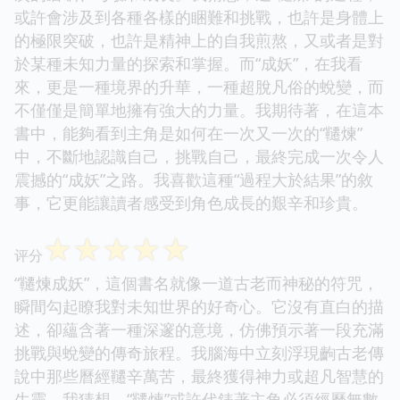
或許會涉及到各種各樣的睏難和挑戰，也許是身體上
的極限突破，也許是精神上的自我煎熬，又或者是對
於某種未知力量的探索和掌握。而“成妖”，在我看
來，更是一種境界的升華，一種超脫凡俗的蛻變，而
不僅僅是簡單地擁有強大的力量。我期待著，在這本
書中，能夠看到主角是如何在一次又一次的“韆煉”
中，不斷地認識自己，挑戰自己，最終完成一次令人
震撼的“成妖”之路。我喜歡這種“過程大於結果”的敘
事，它更能讓讀者感受到角色成長的艱辛和珍貴。
☆
☆
☆
☆
☆
评分
“韆煉成妖”，這個書名就像一道古老而神秘的符咒，
瞬間勾起瞭我對未知世界的好奇心。它沒有直白的描
述，卻蘊含著一種深邃的意境，仿佛預示著一段充滿
挑戰與蛻變的傳奇旅程。我腦海中立刻浮現齣古老傳
說中那些曆經韆辛萬苦，最終獲得神力或超凡智慧的
生靈。我猜想，“韆煉”或許代錶著主角必須經曆無數