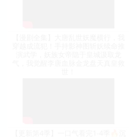
【漫剧全集】大唐乱世妖魔横行，我
穿越成流犯！手持影神图斩妖续命推
演武学，妖族女帝隐于皇城汲取龙
气，我觉醒李唐血脉金龙盘天真皇救
世！
【更新第4季】一口气看完1-4季🔥沉