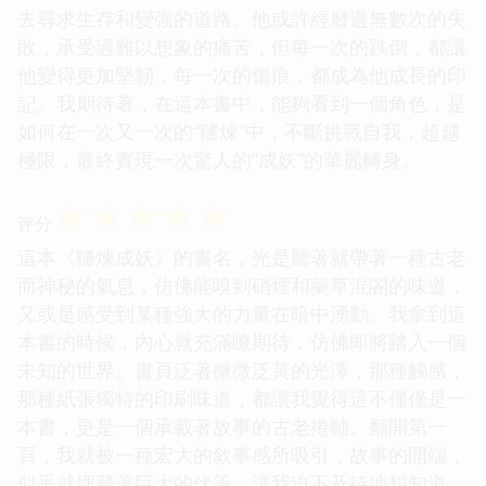
去尋求生存和變強的道路。他或許經曆過無數次的失
敗，承受過難以想象的痛苦，但每一次的跌倒，都讓
他變得更加堅韌，每一次的傷痕，都成為他成長的印
記。我期待著，在這本書中，能夠看到一個角色，是
如何在一次又一次的“韆煉”中，不斷挑戰自我，超越
極限，最終實現一次驚人的“成妖”的華麗轉身。
☆
☆
☆
☆
☆
评分
這本《韆煉成妖》的書名，光是聽著就帶著一種古老
而神秘的氣息，仿佛能嗅到硝煙和藥草混閤的味道，
又或是感受到某種強大的力量在暗中湧動。我拿到這
本書的時候，內心就充滿瞭期待，仿佛即將踏入一個
未知的世界。書頁泛著微微泛黃的光澤，那種觸感，
那種紙張獨特的印刷味道，都讓我覺得這不僅僅是一
本書，更是一個承載著故事的古老捲軸。翻開第一
頁，我就被一種宏大的敘事感所吸引，故事的開端，
似乎就埋藏著巨大的伏筆，讓我迫不及待地想知道，