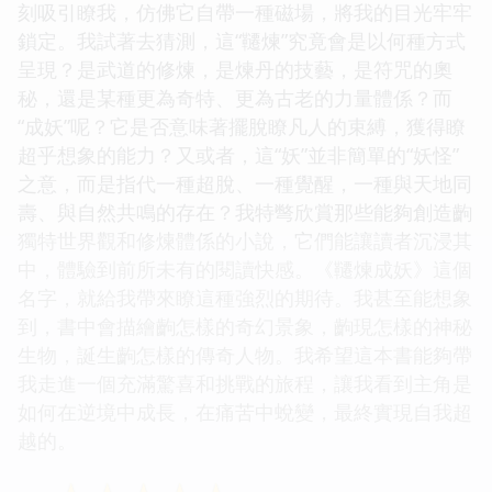
刻吸引瞭我，仿佛它自帶一種磁場，將我的目光牢牢
鎖定。我試著去猜測，這“韆煉”究竟會是以何種方式
呈現？是武道的修煉，是煉丹的技藝，是符咒的奧
秘，還是某種更為奇特、更為古老的力量體係？而
“成妖”呢？它是否意味著擺脫瞭凡人的束縛，獲得瞭
超乎想象的能力？又或者，這“妖”並非簡單的“妖怪”
之意，而是指代一種超脫、一種覺醒，一種與天地同
壽、與自然共鳴的存在？我特彆欣賞那些能夠創造齣
獨特世界觀和修煉體係的小說，它們能讓讀者沉浸其
中，體驗到前所未有的閱讀快感。《韆煉成妖》這個
名字，就給我帶來瞭這種強烈的期待。我甚至能想象
到，書中會描繪齣怎樣的奇幻景象，齣現怎樣的神秘
生物，誕生齣怎樣的傳奇人物。我希望這本書能夠帶
我走進一個充滿驚喜和挑戰的旅程，讓我看到主角是
如何在逆境中成長，在痛苦中蛻變，最終實現自我超
越的。