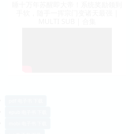
睡十万年苏醒即大帝！系统奖励领到
手软，随手一挥宗门变诸天最强 |
MULTI SUB | 合集
pdf 电子书 下载
epub 电子书 下载
mobi 电子书 下载