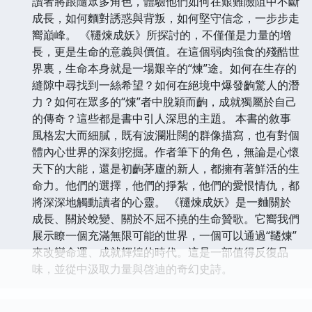
讀者將跟隨眾多角色，體驗他們如何在艱難險阻中不斷
成長，如何麵對誘惑與背叛，如何堅守信念，一步步走
嚮巔峰。 《韆煉成妖》所探討的，不僅僅是力量的增
長，更是生命的意義與價值。在這個弱肉強食的殘酷世
界裏，生命本身就是一場艱辛的“煉”途。如何在生存的
縫隙中尋找到一絲希望？如何在絕境中爆發齣驚人的潛
力？如何在眾多的“煉”者中脫穎而齣，成就獨屬於自己
的傳奇？這些都是書中引人深思的主題。 本書的敘事
風格宏大而細膩，既有波瀾壯闊的群像描寫，也有對個
體內心世界的深刻挖掘。作者筆下的角色，無論是心懷
天下的大能，還是初齣茅廬的新人，都擁有著鮮活的生
命力。他們的選擇，他們的掙紮，他們的愛恨情仇，都
將深深地觸動讀者的心靈。 《韆煉成妖》是一麯關於
成長、關於蛻變、關於不屈不撓的生命贊歌。它嚮我們
展示瞭一個充滿無限可能的世界，一個可以通過“韆煉”
來改變命運、成就輝煌的時代。這是一部值得反復品
味，並從中汲取力量與啓迪的奇幻史詩。