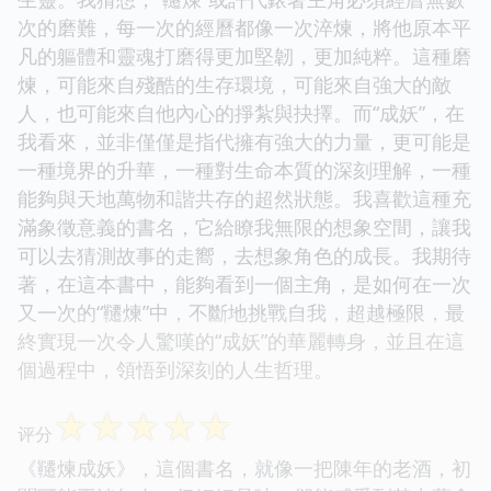
次的磨難，每一次的經曆都像一次淬煉，將他原本平
凡的軀體和靈魂打磨得更加堅韌，更加純粹。這種磨
煉，可能來自殘酷的生存環境，可能來自強大的敵
人，也可能來自他內心的掙紮與抉擇。而“成妖”，在
我看來，並非僅僅是指代擁有強大的力量，更可能是
一種境界的升華，一種對生命本質的深刻理解，一種
能夠與天地萬物和諧共存的超然狀態。我喜歡這種充
滿象徵意義的書名，它給瞭我無限的想象空間，讓我
可以去猜測故事的走嚮，去想象角色的成長。我期待
著，在這本書中，能夠看到一個主角，是如何在一次
又一次的“韆煉”中，不斷地挑戰自我，超越極限，最
終實現一次令人驚嘆的“成妖”的華麗轉身，並且在這
個過程中，領悟到深刻的人生哲理。
☆
☆
☆
☆
☆
评分
《韆煉成妖》，這個書名，就像一把陳年的老酒，初