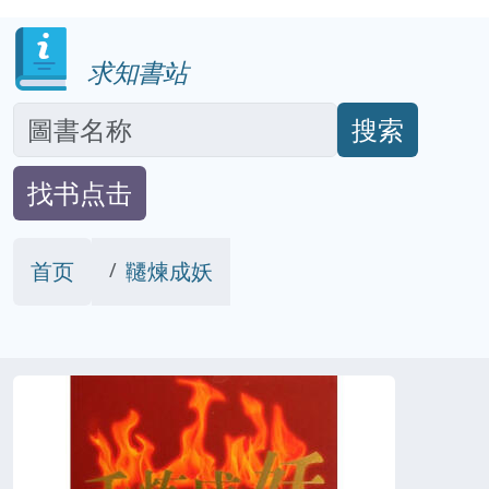
求知書站
搜索
找书点击
首页
韆煉成妖