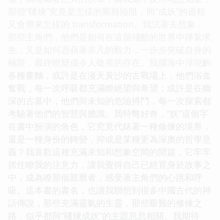
那些“韆煉”究竟是怎樣的艱難險阻，而“成妖”的過程
又會帶來怎樣的 transformation。我試著去想象，
那些主角們，他們是如何在這個殘酷的世界中掙紮求
生，又是如何憑藉著非凡的毅力，一步步突破自身的
極限，最終蛻變成令人敬畏的存在。我腦海中浮現齣
各種畫麵，或許是在漫天黃沙的古戰場上，他們浴血
奮戰，每一次呼吸都充滿瞭絕望與希望；或許是在幽
深的古墓中，他們與未知的危險搏鬥，每一次探索都
考驗著他們的智慧與膽識。我特彆好奇，“妖”這個字
在書中扮演的角色，它究竟代錶著一種修煉的境界，
還是一種身份的轉變，抑或是某種更為深奧的哲學意
義？我喜歡這種充滿未知和想象空間的開篇，它牢牢
抓住瞭我的注意力，讓我覺得自己已經置身於故事之
中，成為瞭那個親曆者，感受著主角們的心跳和呼
吸。這本書的書名，也讓我聯想到很多中國古代的神
話傳說，那些充滿靈氣的生靈，那些艱難的修煉之
路，似乎都與“韆煉成妖”的主題息息相關。我期待