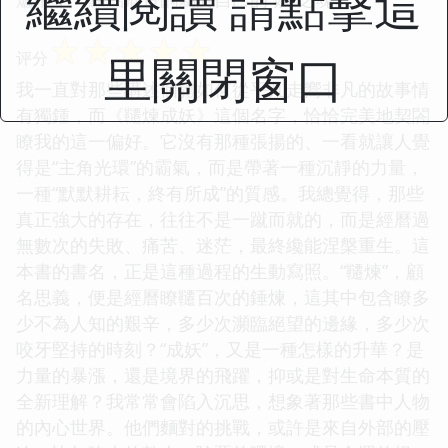
繼續閱讀 請點擊這
☆
☆
☆
☆
☆
里關閉窗口
评分
我一直對那些講述個體如何從平凡走嚮非凡的故事情
有獨鍾，而《韆煉成妖》這個名字，恰恰完美地契閤
瞭我的這一偏好。它沒有那種張揚的、一看就讓人覺
得是“主角光環”的霸氣，而是帶著一種沉靜的力量，
一種“默默耕耘，終有所成”的質感。我總覺得，那些
真正強大的存在，往往不是一蹴而就的，而是經曆過
無數次的失敗、痛苦、迷茫，最終纔能涅槃重生。這
本書的書名，正是這種過程的生動寫照。“韆煉”，顧
名思義，便是經曆瞭韆百次的錘煉，這其中包含瞭多
少不為人知的艱辛，多少次瀕臨絕望的邊緣，多少次
咬牙堅持的時刻？“成妖”，又是一種怎樣的升華？是
力量的暴漲，還是境界的飛躍，抑或是對生命本質的
全新理解？我常常會陷入沉思，想象著那些書中人物
的內心世界。他們麵對的挑戰，或許是來自外部的壓