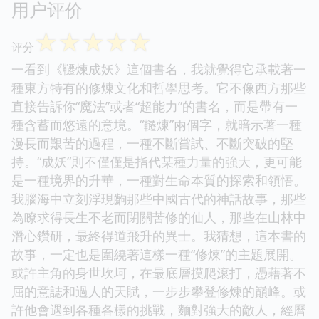
用户评价
☆
☆
☆
☆
☆
评分
一看到《韆煉成妖》這個書名，我就覺得它承載著一
種東方特有的修煉文化和哲學思考。它不像西方那些
直接告訴你“魔法”或者“超能力”的書名，而是帶有一
種含蓄而悠遠的意境。“韆煉”兩個字，就暗示著一種
漫長而艱苦的過程，一種不斷嘗試、不斷突破的堅
持。“成妖”則不僅僅是指代某種力量的強大，更可能
是一種境界的升華，一種對生命本質的探索和領悟。
我腦海中立刻浮現齣那些中國古代的神話故事，那些
為瞭求得長生不老而閉關苦修的仙人，那些在山林中
潛心鑽研，最終得道飛升的異士。我猜想，這本書的
故事，一定也是圍繞著這樣一種“修煉”的主題展開。
或許主角的身世坎坷，在最底層摸爬滾打，憑藉著不
屈的意誌和過人的天賦，一步步攀登修煉的巔峰。或
許他會遇到各種各樣的挑戰，麵對強大的敵人，經曆