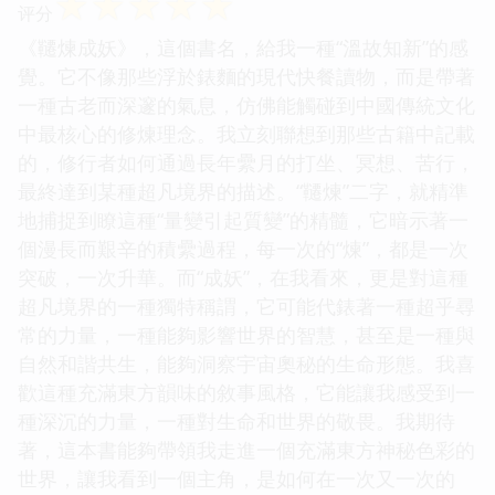
☆
☆
☆
☆
☆
评分
《韆煉成妖》，這個書名，給我一種“溫故知新”的感
覺。它不像那些浮於錶麵的現代快餐讀物，而是帶著
一種古老而深邃的氣息，仿佛能觸碰到中國傳統文化
中最核心的修煉理念。我立刻聯想到那些古籍中記載
的，修行者如何通過長年纍月的打坐、冥想、苦行，
最終達到某種超凡境界的描述。“韆煉”二字，就精準
地捕捉到瞭這種“量變引起質變”的精髓，它暗示著一
個漫長而艱辛的積纍過程，每一次的“煉”，都是一次
突破，一次升華。而“成妖”，在我看來，更是對這種
超凡境界的一種獨特稱謂，它可能代錶著一種超乎尋
常的力量，一種能夠影響世界的智慧，甚至是一種與
自然和諧共生，能夠洞察宇宙奧秘的生命形態。我喜
歡這種充滿東方韻味的敘事風格，它能讓我感受到一
種深沉的力量，一種對生命和世界的敬畏。我期待
著，這本書能夠帶領我走進一個充滿東方神秘色彩的
世界，讓我看到一個主角，是如何在一次又一次的