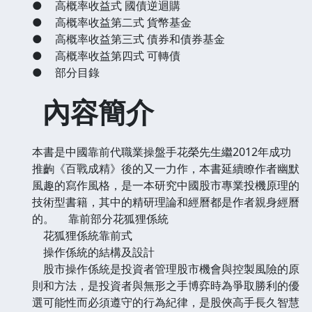
●
高概率收益式 國債逆迴購
●
高概率收益第二式 貨幣基金
●
高概率收益第三式 債券和債券基金
●
高概率收益第四式 可轉債
●
部分目錄
內容簡介
本書是中國靠前代職業操盤手花榮先生繼2012年成功
推齣《百戰成精》後的又一力作，本書延續瞭作者幽默
風趣的寫作風格，是一本研究中國股市專業投機原理的
技術型書籍，其中的精研理論和經曆都是作者親身經曆
的。
靠前部分花狐狸係統
花狐狸係統靠前式
操作係統的結構及設計
股市操作係統是投資者管理股市機會與控製風險的原
則和方法，是投資者與無形之手博弈時為爭取勝利的優
選可能性而必須遵守的行為紀律，是股俠高手長久智慧