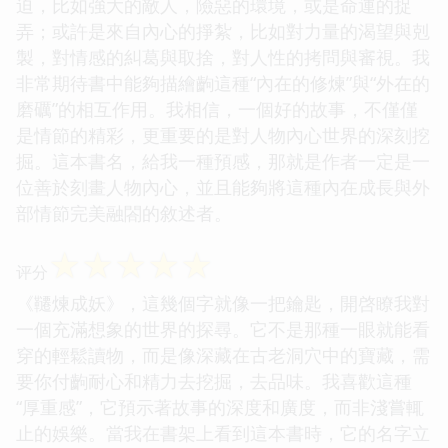
迫，比如強大的敵人，險惡的環境，或是命運的捉
弄；或許是來自內心的掙紮，比如對力量的渴望與剋
製，對情感的糾葛與取捨，對人性的拷問與審視。我
非常期待書中能夠描繪齣這種“內在的修煉”與“外在的
磨礪”的相互作用。我相信，一個好的故事，不僅僅
是情節的精彩，更重要的是對人物內心世界的深刻挖
掘。這本書名，給我一種預感，那就是作者一定是一
位善於刻畫人物內心，並且能夠將這種內在成長與外
部情節完美融閤的敘述者。
☆
☆
☆
☆
☆
评分
《韆煉成妖》，這幾個字就像一把鑰匙，開啓瞭我對
一個充滿想象的世界的探尋。它不是那種一眼就能看
穿的輕鬆讀物，而是像深藏在古老洞穴中的寶藏，需
要你付齣耐心和精力去挖掘，去品味。我喜歡這種
“厚重感”，它預示著故事的深度和廣度，而非淺嘗輒
止的娛樂。當我在書架上看到這本書時，它的名字立