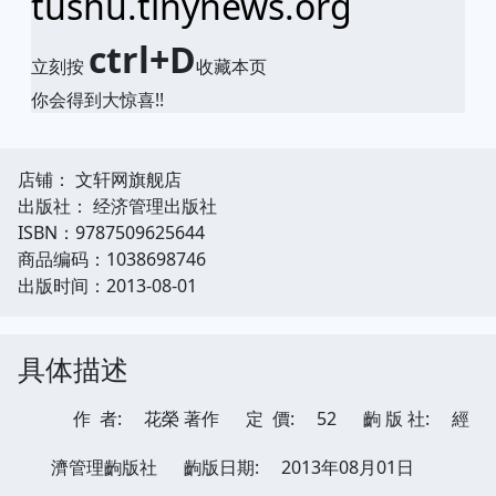
tushu.tinynews.org
ctrl+D
立刻按
收藏本页
你会得到大惊喜!!
店铺： 文轩网旗舰店
出版社： 经济管理出版社
ISBN：9787509625644
商品编码：1038698746
出版时间：2013-08-01
具体描述
作 者:
花榮 著作
定 價:
52
齣 版 社:
經
濟管理齣版社
齣版日期:
2013年08月01日