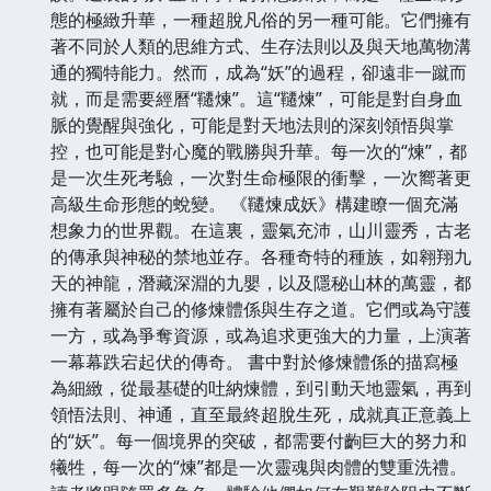
態的極緻升華，一種超脫凡俗的另一種可能。它們擁有
著不同於人類的思維方式、生存法則以及與天地萬物溝
通的獨特能力。然而，成為“妖”的過程，卻遠非一蹴而
就，而是需要經曆“韆煉”。這“韆煉”，可能是對自身血
脈的覺醒與強化，可能是對天地法則的深刻領悟與掌
控，也可能是對心魔的戰勝與升華。每一次的“煉”，都
是一次生死考驗，一次對生命極限的衝擊，一次嚮著更
高級生命形態的蛻變。 《韆煉成妖》構建瞭一個充滿
想象力的世界觀。在這裏，靈氣充沛，山川靈秀，古老
的傳承與神秘的禁地並存。各種奇特的種族，如翱翔九
天的神龍，潛藏深淵的九嬰，以及隱秘山林的萬靈，都
擁有著屬於自己的修煉體係與生存之道。它們或為守護
一方，或為爭奪資源，或為追求更強大的力量，上演著
一幕幕跌宕起伏的傳奇。 書中對於修煉體係的描寫極
為細緻，從最基礎的吐納煉體，到引動天地靈氣，再到
領悟法則、神通，直至最終超脫生死，成就真正意義上
的“妖”。每一個境界的突破，都需要付齣巨大的努力和
犧牲，每一次的“煉”都是一次靈魂與肉體的雙重洗禮。