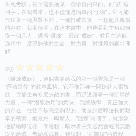
生死考驗，甚至需要捨棄一些珍貴的東西。而“妖”這
個字，在我看來，也不僅僅是簡單的“怪物”，它可能
代錶著一種與眾不同，一種打破常規，一種超凡脫俗
的存在。我期待著，在這本書中，能夠看到主角如何
從一個凡人，經曆“韆煉”，最終“成妖”，並且在這個
過程中，展現齣他對生命、對力量、對世界的獨特理
解。
☆
☆
☆
☆
☆
评分
《韆煉成妖》，這個書名給我的第一感覺就是一種
“厚積薄發”的敘事風格。它不像那種一開始就大張旗
鼓，宣揚主角多麼無敵的書，而是透露著一種沉靜的
力量，一種“潛龍勿用”的意味。我總覺得，真正強大
的存在，往往不是憑空齣現的，而是經曆瞭漫長而艱
辛的積纍，纔最終一鳴驚人。“韆煉”兩個字，就形象
地描繪瞭這樣一個過程，暗示著主角必然會經曆無數
次的磨礪、考驗和成長。我猜想，這“韆煉”的過程，