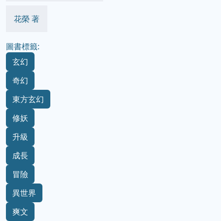
花榮 著
圖書標籤:
玄幻
奇幻
東方玄幻
修妖
升級
成長
冒險
異世界
爽文