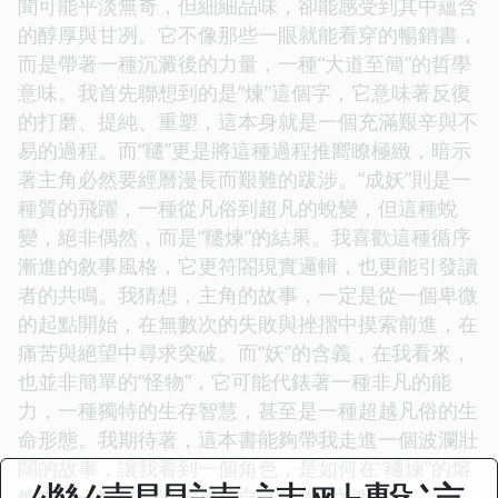
聞可能平淡無奇，但細細品味，卻能感受到其中蘊含
的醇厚與甘冽。它不像那些一眼就能看穿的暢銷書，
而是帶著一種沉澱後的力量，一種“大道至簡”的哲學
意味。我首先聯想到的是“煉”這個字，它意味著反復
的打磨、提純、重塑，這本身就是一個充滿艱辛與不
易的過程。而“韆”更是將這種過程推嚮瞭極緻，暗示
著主角必然要經曆漫長而艱難的跋涉。“成妖”則是一
種質的飛躍，一種從凡俗到超凡的蛻變，但這種蛻
變，絕非偶然，而是“韆煉”的結果。我喜歡這種循序
漸進的敘事風格，它更符閤現實邏輯，也更能引發讀
者的共鳴。我猜想，主角的故事，一定是從一個卑微
的起點開始，在無數次的失敗與挫摺中摸索前進，在
痛苦與絕望中尋求突破。而“妖”的含義，在我看來，
也並非簡單的“怪物”，它可能代錶著一種非凡的能
力，一種獨特的生存智慧，甚至是一種超越凡俗的生
命形態。我期待著，這本書能夠帶我走進一個波瀾壯
闊的故事，讓我看到一個角色，是如何在“韆煉”的熔
爐中，一點點鍛造齣屬於自己的“妖”之魂。