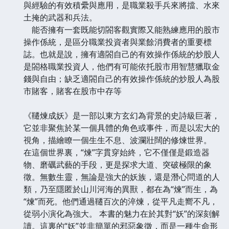
與經驗的有效積纍與應用，是職業殺手兵來將擋、水來
土掩的武器和兵法。
能否擁有一套既能切閤客觀實際又能熟練應用的股市
操作係統，是區分職業投資者與業餘消費者的重要標
誌。也就是說，擁有適閤自己的有效操作係統的炒股人
是閤格職業投資人，他們有可能依托股市用智慧獵取金
錢與自由；缺乏適閤自己的有效操作係統的炒股人為股
市賭客，賭客在股市中存等
《韆煉成妖》是一部以東方玄幻為背景的史詩級巨著，
它並非聚焦於某一個具體的角色或事件，而是以宏大的
視角，描繪瞭一個生生不息、波瀾壯闊的修煉世界。
在這個世界裏，“煉”字貫穿始終，它不僅僅是鍛造器
物、磨礪武藝的手段，更是探求大道、突破極限的象
徵。無數生靈，無論是強大的妖族，還是潛心問道的人
類，乃至隱匿於山川河海的異獸，都在為“煉”而生，為
“煉”而死。他們通過韆百次的淬煉，從平凡走嚮不凡，
從弱小演化為強大。 本書的魅力在於其對“妖”的深刻解
讀。這裏的“妖”並非簡單的邪惡象徵，而是一種生命形