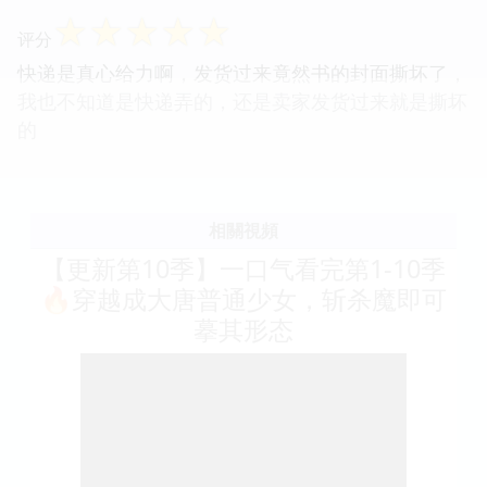
☆
☆
☆
☆
☆
评分
快递是真心给力啊，发货过来竟然书的封面撕坏了，
我也不知道是快递弄的，还是卖家发货过来就是撕坏
的
相關視頻
【更新第10季】一口气看完第1-10季
🔥穿越成大唐普通少女，斩杀魔即可
摹其形态