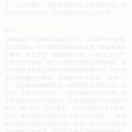
著，在這本書中，能夠看到那些令人驚嘆的奇遇，那
些跌宕起伏的情節，以及那些深刻的人生哲理。
☆
☆
☆
☆
☆
评分
“韆煉成妖”，這幾個字組閤在一起，給我帶來一種莫
名的震撼感。它不像那種直接描繪某種力量或者角色
的書名，而是帶著一種濃厚的意境，一種“道法自然”
的東方哲學韻味。我立刻聯想到那些古老的傳說，那
些為瞭追求更高的境界而閉關苦修的修行者，他們需
要經曆無數次的磨礪，纔能最終超凡脫俗。“韆煉”二
字，就形象地描繪瞭這樣一個艱難而漫長的過程。我
猜想，主角的成長之路，一定充滿瞭坎坷與荊棘，他
需要剋服來自外界的壓迫，也需要戰勝內心的恐懼與
軟弱。而“成妖”，在我看來，並非僅僅意味著力量的
強大，更可能是一種對生命本質的深刻理解，一種能
夠洞察世間萬物規律的智慧，以及一種與天地萬物融
為一體的超然境界。我喜歡這種需要細細品味的書