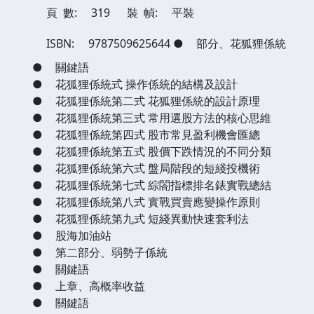
頁 數:
319
裝 幀:
平裝
ISBN:
9787509625644
●
部分、花狐狸係統
●
關鍵語
●
花狐狸係統式 操作係統的結構及設計
●
花狐狸係統第二式 花狐狸係統的設計原理
●
花狐狸係統第三式 常用選股方法的核心思維
●
花狐狸係統第四式 股市常見盈利機會匯總
●
花狐狸係統第五式 股價下跌情況的不同分類
●
花狐狸係統第六式 盤局階段的短綫投機術
●
花狐狸係統第七式 綜閤指標排名錶實戰總結
●
花狐狸係統第八式 實戰買賣應變操作原則
●
花狐狸係統第九式 短綫異動快速套利法
●
股海加油站
●
第二部分、弱勢子係統
●
關鍵語
●
上章、高概率收益
●
關鍵語