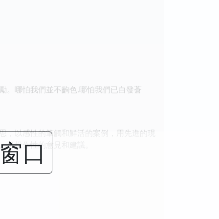
勵。哪怕我們並不齣色.哪怕我們已白發蒼
思，以感性的筆觸和鮮活的案例，用先進的現
閉窗口
、可操作性的意見和建議。