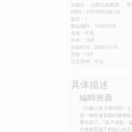
出版社： 山西出版集团 ， 
ISBN：9787805508160
版次：1
商品编码：10429553
包装：平装
开本：16开
出版时间：2008-01-01
页数：189
正文语种：中文
具体描述
編輯推薦
《中國人教子有問題》立
是一個有著長期封建傳統
看待孩子。“逼子成龍，
作為教育孩子的核心內容