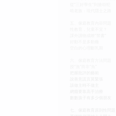
從“三好學生”到搶劫犯
啃老族：現代隱士之路
五、傢庭教育內容問題
性教育，兒童不宜？
課外讀物成瞭“禁書”
好動不是多動癥
空白的心理斷乳期
六、傢庭教育方法問題
授“漁”而非“魚”
把握批評的藝術
說善意謊言莫緊張
該做主時不做主
網癮要靠高手治療
數數孩子有多少個朋友
七、傢庭教育原則性問題