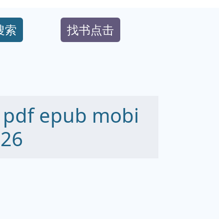
搜索
找书点击
f epub mobi
26