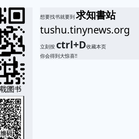
求知書站
想要找书就要到
tushu.tinynews.org
ctrl+D
立刻按
收藏本页
你会得到大惊喜!!