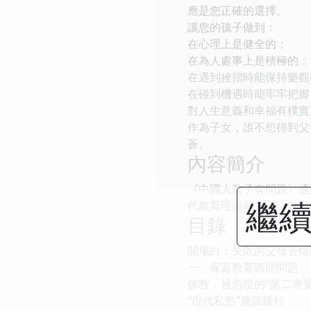
應是您正確的選擇。
讓您的孩子做到：
在心理上是健全的；
在為人處事上是積極的；
在遇到挫摺時能保持樂觀
在碰到機遇時能牢牢把握
對人生意義和幸福有樸實
作為子女，誰不想得到父
蒼。
內容簡介
《中國人教子有問題》通
繼續
代教育理論和方法，針對
目錄
開場白：失敗的父母苦惱
一、傢庭教育職能問題
傢教，被忽視的“第二專業
“現代私塾”應該緩行