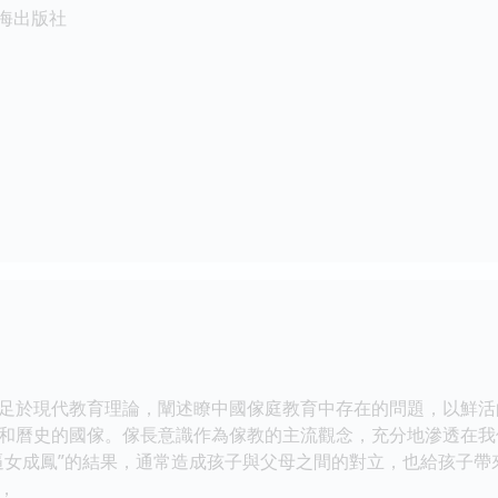
书海出版社
足於現代教育理論，闡述瞭中國傢庭教育中存在的問題，以鮮活
和曆史的國傢。傢長意識作為傢教的主流觀念，充分地滲透在我
逼女成鳳”的結果，通常造成孩子與父母之間的對立，也給孩子
，