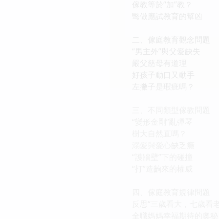
傢教等於“加”教？
彆做應試教育的幫凶
二、傢庭教育觀念問題
“男主外”與父愛缺失
嚴父慈母有道理
好孩子動口又動手
左撇子是瑕疵嗎？
三、不同類型傢教問題
“變形金剛”亂彈琴
樹大自然直嗎？
溺愛與愛心缺乏癥
“護牆壁”下的碰撞
“打”造齣來的權威
四、傢庭教育規律問題
反思“三歲看大，七歲看老
全職媽媽幸福期待的奧秘