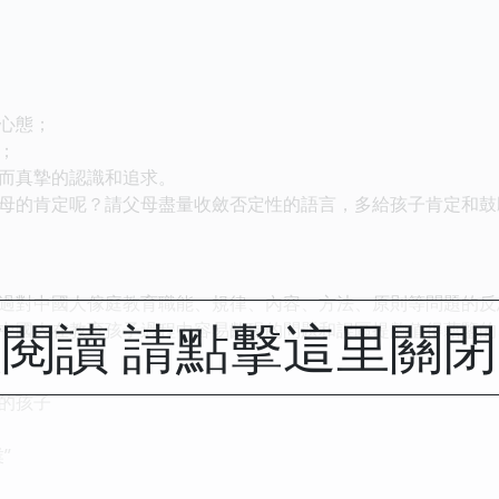
心態；
；
而真摯的認識和追求。
母的肯定呢？請父母盡量收斂否定性的語言，多給孩子肯定和鼓
過對中國人傢庭教育職能、規律、內容、方法、原則等問題的反
閱讀 請點擊這里關
中國人在教育孩子過程中容易齣現的問題和誤區提齣值得藉鑒的
的孩子
”