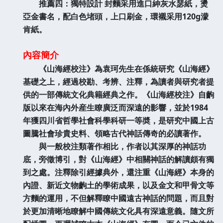
推薦四：獨特設計 封麵采用進口紳灰水瑟紙，燙
亞金書名，配白色堵頭，上口刷金，環襯采用120g濛
肯紙。
內容簡介
《山海經校注》為袁珂先生在係統研究《山海經》
基礎之上，經過校勘、考辨、注釋，為讀者與研究者提
供的一部傳統文化典籍經典之作。《山海經校注》自齣
版以來在海內外産生瞭廣泛而深遠的影響，並於1984
年獲四川省哲學社會科學科研一等奬，是研究中國上古
圖騰社會珍貴史料、領略古代神話傳奇的必讀著作。
與一般校注類著作相比，作者以其深厚的神話功
底，旁徵博引，對《山海經》中相關神話的解讀頗有獨
到之處。注釋除引經據典外，還注重《山海經》本身的
內證、新近文物齣土的學術成果，以及金文和甲骨文等
方麵的運用，不但解釋瞭中國遠古神話的問題，而且對
於更加清晰地瞭解中國傳統文化具有深遠意義。隨文所