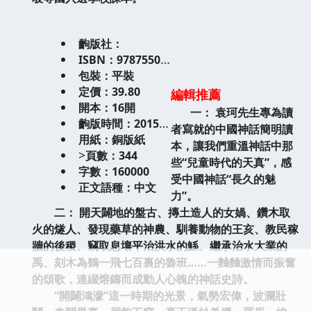
齣版社：
ISBN：9787550243125
包裝：平裝
定價：39.80
編輯推薦
開本：16開
一： 袁珂先生專為讀
齣版時間：2015-02-01
者寫就的中國神話簡明讀
用紙：銅版紙
本，讓我們重溫神話中那
>
頁數：344
些“兒童時代的天真”，感
字數：160000
受中國神話“長久的魅
正文語種：中文
力”。
二： 開天闢地的盤古、摶土造人的女媧、鑽木取
火的燧人、發現藥草的神農、馴養動物的王亥、教民稼
牆的後稷、竊取息壤平治洪水的鯀、繼承治水大業的
禹、刻木為鶴一飛七百裏的魯班……一麯麯激情而振奮
的頌歌，連綴熔鑄而成動人心魄的神話史詩。
“開闢鴻濛”這一時期的光景，氣勢宏偉，波瀾壯