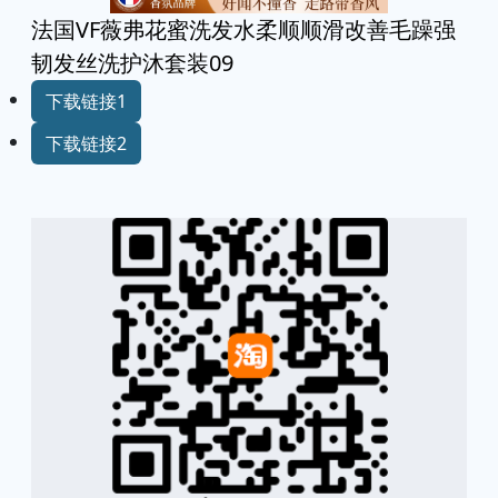
法国VF薇弗花蜜洗发水柔顺顺滑改善毛躁强
韧发丝洗护沐套装09
下载链接1
下载链接2