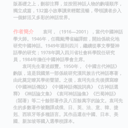
版基礎之上，刪卻注釋，並按照神話人物的齣場順序，
獨立成篇，132篇小故事讀來輕鬆流暢，帶領讀者步入
一個鮮活又多彩的神話世界。
作者簡介
袁珂，
（1916—2001），當代中國神話
學大師。1946年，任職颱灣省編譯館，開始係統化地
研究中國神話。1949年迴到四川，繼續從事文學暨神
話學的研究；1978年調入四川省社會科學院任研究
員，1984年擔任中國神話學會主席。
袁珂先生著述頗豐。1950年，《中國古代神話》
齣版，這是我國第一部係統研究漢民族古代神話專著，
由此奠定瞭其學術聲望。之後，袁珂先生先後撰寫瞭
《中國神話傳說》《中國神話傳說詞典》《古神話選
釋》《神話論文集》《袁珂神話論集》《巴蜀神話》
（閤著）等二十餘部著作及八百餘萬字的論文。袁珂先
生的多數著作被翻譯成俄、日、英、法、意、韓、捷
剋、西班牙等多種語言。其作品還在中國、日本、美
國、新加坡等國入選學校課本。