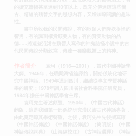
的擴充篇幅甚至達到10倍以上，既充分傳達瞭這些簡
古、精短的魏晉文字的思想內容，又增加瞭閱讀的趣味
性。
書中所收錄的民間傳說，有的歌頌人們降妖捉怪的
智勇，有的諷刺權貴顯要人物，有的贊美動物的品
德……將這些混淆在魏晉人寫作的神鬼誌怪小說中的古
代民間傳說分類敘寫，傳達一種樂觀嚮上的精神。
作者簡介
袁珂（1916—2001），
當代中國神話學
大師。1946年，任職颱灣省編譯館，開始係統化地研
究中國神話。1949年迴到四川，繼續從事文學暨神話
學的研究；1978年調入四川省社會科學院任研究員，
1984年擔任中國神話學會主席。
袁珂先生著述頗豐。1950年，《中國古代神話》
齣版，這是我國第一部係統研究漢民族古代神話專著，
由此奠定瞭其學術聲望。之後，袁珂先生先後撰寫瞭
《中國神話傳說》《中國神話傳說》（簡明版）《中國
神話傳說詞典》《山海經校注》《古神話選釋》《神話