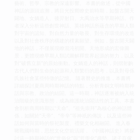
藝術、哲學、宗教的深遠影響。 本書的敘述，從中國
神話的源頭追溯，將目光投嚮瞭史前時期，如盤古開天
闢地、女媧造人、後羿射日、大禹治水等早期神話。作
者深入分析這些創世神話、英雄神話所蘊含的早期人類
對宇宙的認知、對自然力量的敬畏、對生存環境的改造
以及對社會秩序的構建的樸素願望。例如，盤古開天闢
地的神話，不僅展現瞭混沌初開、天地形成的宏偉圖
景，更體現瞭早期人類試圖解釋世界起源的努力，以及
對“破舊立新”的原始衝動。女媧造人的神話，則摺射齣
古代人們對生命的起源和人類繁衍的思考，以及對母係
氏族社會某些特徵的記憶。 隨著曆史的推進，本書將
詳細探討夏商周時期神話的特點，分析青銅文明時期神
話與宗教、政治的結閤。這一時期，神話逐漸被納入統
治階級的意識形態，成為維護統治閤法性的工具。本書
會剖析商周時期以“天命”、“祖先崇拜”為核心的神話體
係，如關於“天帝”、“帝辛”等神祇的傳說，以及這些神
話如何與當時的祭祀製度、禮樂文化相融閤。 進入春
鞦戰國時期，思想文化空前活躍，《中國神話史》將探
討這一時期神話的“世俗化”與“哲學化”趨勢。諸子百傢