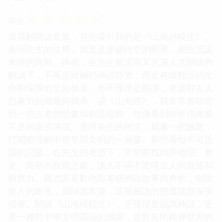
☆
☆
☆
☆
☆
评分
當我翻開這套書，首先吸引我的是《山海經校注》。
袁珂先生的注釋，簡直是穿越時空的嚮導，那些荒誕
奇絕的異獸、神祇，在先生嚴謹而又充滿人文關懷的
解讀下，不再是模糊的神話符號，而是有瞭鮮活的生
命和深厚的文化根基。他不僅僅是翻譯，更是對古人
想象力的緻敬與傳承。讀《山海經》，我常常會聯想
到一些古老的壁畫和銅器紋飾，仿佛看到瞭那些奔騰
不息的遠古洪流。袁珂先生的校注，就像一把鑰匙，
打開瞭理解中華早期文明的一扇窗。那些看似不可思
議的記載，在先生的考證下，常常能找到與地理、曆
史、民俗的對應之處，讓人不得不驚嘆古人的智慧和
觀察力。我尤其喜歡他對某些神話故事的辨析，刨除
後人的附會，迴歸其本源，這種嚴謹的態度讓我深深
摺服。閱讀《山海經校注》，不僅僅是認識神話，更
是一種對中華文明源頭的溯源，是對先民精神世界的