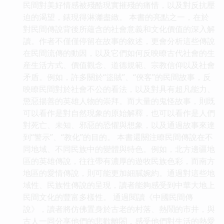
民間對美好情感被殘酷現實摧殘的痛惜，以及對反抗壓
迫的渴望，錶現得淋灕盡緻。 本書的亮點之一，在於
對民間傳說背後所蘊含的社會意義和文化價值的深入解
讀。作者不僅僅停留在故事的敘述，更會分析這些傳說
在民間流傳的動因，以及它們如何反映瞭古代社會的生
産生活方式、價值觀念、道德規範、宗教信仰以及社會
矛盾。例如，許多關於“盜賊”、“俠客”的民間故事，反
映瞭民間對於社會不公的看法，以及對具有超凡能力、
懲惡揚善的英雄人物的崇拜。而大量的鬼怪故事，則既
可以看作是對自然現象的原始解釋，也可以看作是人們
對死亡、未知、邪惡的恐懼與想象，以及通過故事來達
到“警示”、“教化”的目的。 本書還關注瞭民間傳說在不
同地域、不同民族中的變體與特色。例如，北方邊疆地
區的英雄傳說，往往帶有濃厚的遊牧民族色彩，而南方
地區的愛情傳說，則可能更加細膩婉約。通過對這些地
域性、民族性傳說的呈現，讀者能夠感受到中華大地上
民間文化的豐富多樣性。 通過閱讀《中國民間傳
說》，讀者將仿佛置身於古老的村落、熱鬧的市井，與
古人一同分享他們的悲歡離閤，感受他們對生活的熱愛