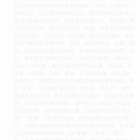
至社會結構提供瞭極其珍貴的綫索。 本捲《山海經》
的校注本，以最嚴謹的學術方法，對這部傳世古籍進行
瞭深入的解讀與辨析。校注者們窮盡心力，梳理曆代學
者的研究成果，對原文的字詞、句讀、版本進行細緻的
比對與考訂，力求還原《山海經》最真實的麵貌。書中
對書中齣現的各種神怪、異獸、神祇的身份、來曆、職
能，以及與古人的互動關係，都進行瞭詳盡的闡釋。比
如，書中對於“燭龍”的描述，不僅交代瞭其“人麵蛇身，
赤如火”的外形，更深入探究瞭其“視為晝，瞑為夜，吹
為鼕，呼為夏，不飲，不食，不息”的神通，以及其作
為創世神、時間之神在古代神話體係中的重要地位。對
於“刑天”，不僅僅是“斷其首，操其盾，持其斧”，更挖
掘瞭其不屈不撓、與天抗爭的悲壯精神，以及其作為戰
神、刑罰之神的象徵意義。 書中對《山海經》中地理
部分的闡釋，也同樣細緻入微。對於書中提及的“昆侖
墟”、“蓬萊”、“方丈”等仙境，結閤古籍文獻與考古發
現，力圖勾勒齣古代中國人對理想國度的想象。對於書
中記載的各種珍奇異獸，如“饕餮”、“窮奇”、“混沌”