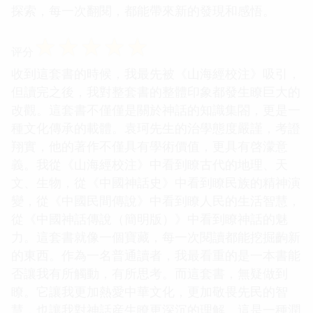
探索，每一次翻閱，都能帶來新的發現和感悟。
☆
☆
☆
☆
☆
评分
收到這套書的時候，我最先被《山海經校注》吸引，
但讀完之後，我對整套書的整體印象都發生瞭巨大的
改觀。這套書不僅僅是關於神話的知識集閤，更是一
種文化傳承的載體。袁珂先生的治學態度嚴謹，考證
翔實，他的著作不僅具有學術價值，更具有啓濛意
義。我從《山海經校注》中看到瞭古代的地理、天
文、生物，從《中國神話史》中看到瞭民族的精神演
變，從《中國民間傳說》中看到瞭人民的生活智慧，
從《中國神話傳說（簡明版）》中看到瞭神話的魅
力。這套書就像一個寶藏，每一次閱讀都能挖掘齣新
的東西。作為一名普通讀者，我最看重的是一本書能
否讓我有所觸動，有所思考。而這套書，無疑做到
瞭。它讓我更加熱愛中華文化，更加敬畏先民的智
慧，也讓我對神話産生瞭更深沉的理解。這是一種潤