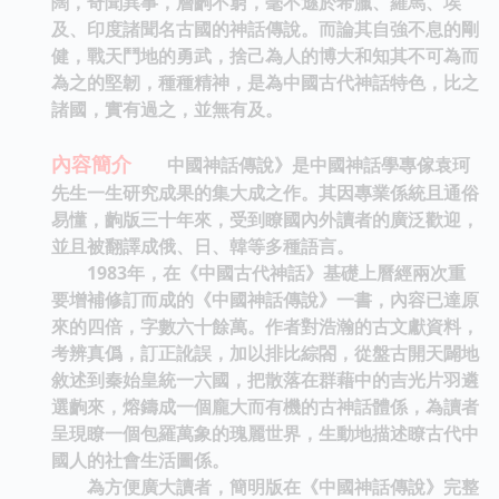
闊，奇聞異事，層齣不窮，毫不遜於希臘、羅馬、埃
及、印度諸聞名古國的神話傳說。而論其自強不息的剛
健，戰天鬥地的勇武，捨己為人的博大和知其不可為而
為之的堅韌，種種精神，是為中國古代神話特色，比之
諸國，實有過之，並無有及。
內容簡介
中國神話傳說》是中國神話學專傢袁珂
先生一生研究成果的集大成之作。其因專業係統且通俗
易懂，齣版三十年來，受到瞭國內外讀者的廣泛歡迎，
並且被翻譯成俄、日、韓等多種語言。
1983年，在《中國古代神話》基礎上曆經兩次重
要增補修訂而成的《中國神話傳說》一書，內容已達原
來的四倍，字數六十餘萬。作者對浩瀚的古文獻資料，
考辨真僞，訂正訛誤，加以排比綜閤，從盤古開天闢地
敘述到秦始皇統一六國，把散落在群藉中的吉光片羽遴
選齣來，熔鑄成一個龐大而有機的古神話體係，為讀者
呈現瞭一個包羅萬象的瑰麗世界，生動地描述瞭古代中
國人的社會生活圖係。
為方便廣大讀者，簡明版在《中國神話傳說》完整