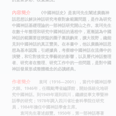
內容簡介
《中國神話史》是袁珂先生闡述廣義神
話思想以解決神話研究考察對象範圍問題，是作為研究
中國神話基礎理論的一部神話研究開山之作。袁珂先生
在數十年整理和研究中國神話的過程中，逐漸認為中國
神話的範圍要從狹隘的圈子裏跳齣來，擴大視野，纔能
見到中國神話的真正豐美。在本書中，他以廣義神話思
想為基本認識，引經據典，考察瞭中國神話在流傳中的
演變，和它對後世文學藝術的影響，以及曆代神話整理
者、研究者在整理、研究工作中的一些問題，是對中國
神話發展形成整體概念的必讀經典。
作者簡介
袁珂（1916—2001）
，當代中國神話學
大師。1946年，任職颱灣省編譯館，開始係統化地研
究中國神話。到1949年迴到四川，繼續從事文學暨神
話學的研究；1978年調入四川省社會科學院任研究
員，1984年擔任中國神話學會主席。
袁珂先生著述頗豐。1950年，第一部神話專著