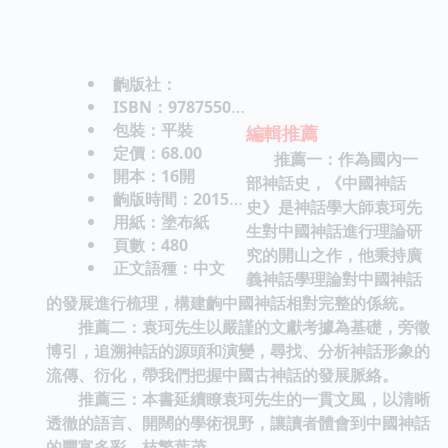
齣版社：
ISBN：9787550255609
包裝：平裝
編輯推薦
定價：68.00
推薦一：作為國內一
開本：16開
部神話史，《中國神話
齣版時間：2015-11-01
史》是神話學大師袁珂先
用紙：塗布紙
生對中國神話進行理論研
頁數：480
究的開山之作，他秉持廣
正文語種：中文
義神話學理論對中國神話
的發展進行梳理，構建齣中國神話相對完整的係統。
推薦二：袁珂先生以嚴謹的文獻考據為基礎，旁徵
博引，追溯神話的源頭和演變，尋找、分析神話形象的
流傳、衍化，帶我們把握中國古神話的發展脈絡。
推薦三：本書延續瞭袁珂先生的一貫文風，以清晰
透徹的語言、開闊的學術視野，讓讀者體會到中國神話
的豐富多彩、枝繁葉茂。