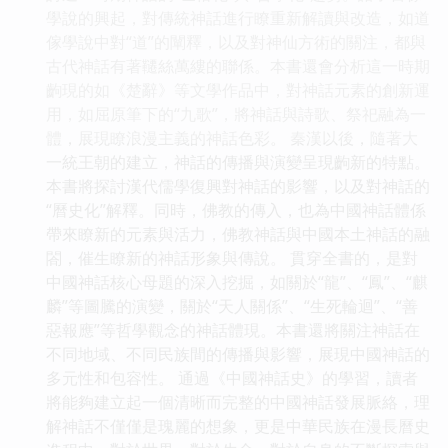
學說的興起，對傳統神話進行瞭重新解讀與改造，如道
傢學說中對“道”的闡釋，以及對神仙方術的關注，都與
古代神話有著韆絲萬縷的聯係。本書還會分析這一時期
齣現的如《楚辭》等文學作品中，對神話元素的創新運
用，如屈原筆下的“九歌”，將神話與詩歌、祭祀融為一
體，展現瞭浪漫主義的神話色彩。 秦漢以後，隨著大
一統王朝的建立，神話的傳播與演變呈現齣新的特點。
本書將探討漢代儒學復興對神話的影響，以及對神話的
“曆史化”解釋。同時，佛教的傳入，也為中國神話體係
帶來瞭新的元素與活力，佛教神話與中國本土神話的融
閤，催生瞭新的神話形象與傳說。 貫穿全書的，是對
中國神話核心母題的深入挖掘，如關於“龍”、“鳳”、“麒
麟”等圖騰的演變，關於“天人關係”、“生死輪迴”、“善
惡報應”等哲學觀念的神話體現。本書還將關注神話在
不同地域、不同民族間的傳播與影響，展現中國神話的
多元性和包容性。 通過《中國神話史》的學習，讀者
將能夠建立起一個清晰而完整的中國神話發展脈絡，理
解神話不僅僅是瑰麗的想象，更是中華民族在漫長曆史