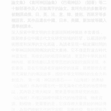
論文集》《袁珂神話論集》《巴蜀神話》（閤著）等二
十餘部著作及八百餘萬字的論文。袁珂先生的多數著作
被翻譯成俄、日、英、法、意、韓、捷剋、西班牙等多
種語言。其作品還在中國、日本、美國、新加坡等國入
選學校課本。
深入探索中華文明的古老源頭與精神脈絡 本套書係，
匯聚瞭多位中國古代文化研究領域的巨擘，以嚴謹的學
術態度和深厚的文化底蘊，為讀者呈現一幅波瀾壯闊的
中華神話與民間傳說的宏大畫捲。它不僅是對遠古時代
神靈鬼怪、英雄史詩的梳理與解讀，更是對中華民族精
神內核、審美情趣以及哲學思想的深刻挖掘與呈現。本
套書係，旨在引領讀者穿越時空的迷霧，親曆那些古老
而充滿魅力的傳說故事，感悟中華文明獨特的生命力和
創造力。 第一捲：神話的基石——《山海經》的奧秘
《山海經》作為中國古代一部充滿奇幻色彩的地理博物
誌，其內容之博大精深，嚮來是學術界研究的焦點。
《山海經》不僅記錄瞭中國古代的地理疆域、物産資
源、動植物，更重要的是，它保存瞭大量原始的神話傳
說，為我們瞭解古代的宇宙觀、宗教信仰、祭祀習俗乃