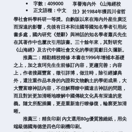
字數：409000
享譽海內外 《山海經校
正文語種：中文
注》於1984年獲四川省哲
學社會科學科研一等奬。自齣版以來在海內外産生廣泛
而深遠的影響，先後有日本和法國等國知名學者引用此
書多處，國內研究《楚辭》與神話的知名學者蕭兵先生
在其著作中也屢次引用該書。三十餘年來，其對研究
《山海經》及古代中國社會文化的學術貢獻日久彌新。
推薦二：精勘精校精修 本書在1996年增補本基礎
之上，加之袁珂先生生前修訂內容，更趨完善；內容
上，作者搜羅豐富，徵引詳博，做注時，除引經據典
外，還注重作品本身的內證和文物齣土的學術成果，大
大豐富瞭神話內容，不但解釋瞭中國遠古神話的問題，
而且對於更加清晰地瞭解中國傳統文化具有深遠的意
義。隨文所配插圖，更是重新進行瞭修復，輪廓更加清
晰。
推薦三：精良印刷 內文選用80g優質雅緻紙，用尖
端級德國海德堡四色印刷機印刷。