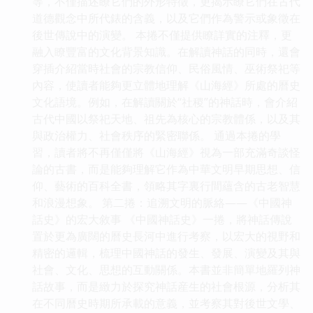
等，不僅描述瞭它們的外形特徵，更揭示瞭它們在古代
道德觀念中所代錶的含義，以及它們作為警示或象徵在
後世傳說中的演變。 本捲不僅提供瞭詳實的注釋，更
融入瞭豐富的文化背景知識。在解讀神話的同時，還會
穿插介紹當時社會的宗教信仰、民俗風情、巫術祭祀等
內容，使讀者能夠更立體地理解《山海經》所處的曆史
文化語境。例如，在解讀關於“社稷”的神話時，會介紹
古代中國以祭祀天地、祖先為核心的宗教體係，以及其
與政治權力、社會秩序的緊密聯係。 通過本捲的學
習，讀者將不再僅僅將《山海經》視為一部充滿奇談怪
論的古書，而是能夠理解它作為中華文明早期思想、信
仰、藝術的百科全書，領略其字裏行間蘊含的古老智慧
和浪漫想象。 第二捲：追溯文明的脈絡——《中國神
話史》的宏大敘事 《中國神話史》一捲，將神話傳說
置於更為廣闊的曆史長河中進行考察，以宏大的視野和
精密的邏輯，梳理中國神話的發生、發展、演變及其與
社會、文化、思想的互動關係。本書並非簡單地羅列神
話故事，而是緻力於探究神話産生的社會根源，分析其
在不同曆史時期所承載的意義，並考察其對後世文學、