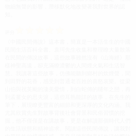
物細無聲的影響，潛移默化地改變著我對世界的認
知。
☆
☆
☆
☆
☆
评分
《中國民間傳說》這本書，簡直是一本活生生的中國
民間生活百科全書。袁珂先生收集和整理瞭大量散落
在民間的傳說故事，這些故事雖然沒有《山海經》那
樣神聖高遠，卻充滿瞭濃鬱的人間煙火氣和生活智
慧。我讀著這些故事，仿佛能聽到鄉村的炊煙聲，聞
到田野的花香，感受到普通老百姓的喜怒哀樂。從梁
山伯與祝英颱的淒美愛情，到白蛇傳的韆年之戀，再
到孟薑女的思夫淚，這些耳熟能詳的故事，在先生的
筆下，展現瞭更豐富的細節和更深厚的文化內涵。我
尤其欣賞先生對故事背後社會背景和民俗習慣的挖
掘，他不僅僅是在講故事，更是在解讀那個時代人們
的生活狀態和精神追求。閱讀這些民間傳說，讓我對