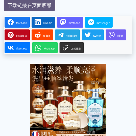
下载链接在页面底部
facebook
linkedin
mastodon
messenger
pinterest
reddit
telegram
twitter
viber
vkontakte
whatsapp
复制链接