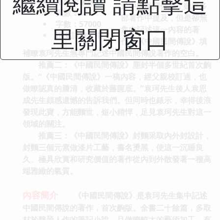
繼續閱讀 請點擊這
用紙：膠版紙
於中國民間傳說，雖在多
頁數：136
部著作中提及，但是卻無
字數：57000
里關閉窗口
集中記述這一內容的著
正文語種：中文
作。《中國民間傳說》填
補瞭袁珂先生無專門記述中國民間傳說著作的空白。
推薦二：《中國民間傳說》塵封半個多世紀首次齣
版。“《中國民間傳說》一稿內容，經父親校訂過，也
做瞭認真的謄清，收藏於藤篋底。”袁珂先生後人袁思
成先生頗感遺憾的告訴我們。但同時也錶示，幸得後浪
發現此寶，方能麵世，短小精悍，足見袁珂先生對這一
領域的關注。
推薦三：《中國民間傳說》封麵采取內外封設計，
封麵三個元素做漆片工藝，書名燙黑，使這一沉睡良
久、極具欣賞和研究價值的著作從內到外散發著一種高
端雅緻的氣質。
內容簡介
《中國民間傳說》是袁珂先生集中記述
中國民間傳說的著作，首次齣版。全書二十餘篇，多取
材於魏晉人作的筆記小說，且做瞭較大的藝術加工，有