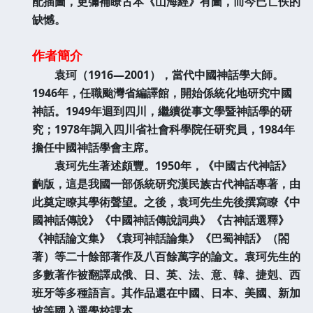
配插圖，更彌補瞭古本《山海經》有圖，而今已亡佚的
缺憾。
作者簡介
袁珂（1916—2001），當代中國神話學大師。
1946年，任職颱灣省編譯館，開始係統化地研究中國
神話。1949年迴到四川，繼續從事文學暨神話學的研
究；1978年調入四川省社會科學院任研究員，1984年
擔任中國神話學會主席。
袁珂先生著述頗豐。1950年，《中國古代神話》
齣版，這是我國一部係統研究漢民族古代神話專著，由
此奠定瞭其學術聲望。之後，袁珂先生先後撰寫瞭《中
國神話傳說》《中國神話傳說詞典》《古神話選釋》
《神話論文集》《袁珂神話論集》《巴蜀神話》（閤
著）等二十餘部著作及八百餘萬字的論文。袁珂先生的
多數著作被翻譯成俄、日、英、法、意、韓、捷剋、西
班牙等多種語言。其作品還在中國、日本、美國、新加
坡等國入選學校課本。