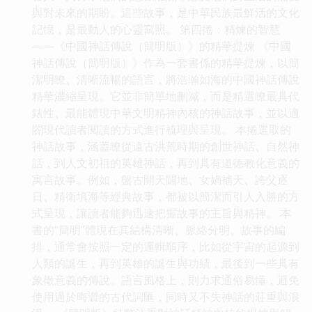
與對未來的期盼。這些故事，是中華民族最鮮活的文化
記憶，是最動人的心靈寫照。 第四捲：精煉的智慧
——《中國神話傳說（簡明版）》的精華提煉 《中國
神話傳說（簡明版）》作為一套書係的精華提煉，以簡
潔明瞭、清晰流暢的語言，將浩瀚如海的中國神話傳說
精華濃縮呈現。它並非簡單地刪減，而是精選瞭最具代
錶性、最能體現中華文明精神內核的神話故事，並以適
閤現代讀者閱讀的方式進行梳理與呈現。 本捲選取的
神話故事，涵蓋瞭從遠古洪荒時期的創世神話、自然神
話，到人文初祖的英雄神話，再到具有道德教化意義的
寓言故事。例如，盤古開天闢地、女媧補天、誇父逐
日、精衛填海等經典故事，都被以簡潔而引人入勝的方
式呈現，讓讀者能夠迅速把握故事的主旨與精神。 本
書的“簡明”體現在其結構清晰、脈絡分明。故事的編
排，通常會按照一定的邏輯順序，比如從宇宙的起源到
人類的誕生，再到英雄的誕生與功績，最後到一些具有
象徵意義的傳說。語言風格上，則力求通俗易懂，避免
使用過於晦澀的古代詞匯，同時又不失神話的莊重與浪