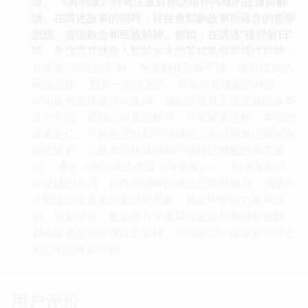
漫。 《簡明版》特彆注重對神話精神內核的提煉與解
讀。在講述故事的同時，往往會點齣故事所蘊含的哲學
思想、道德觀念和民族精神。例如，在講述“後羿射日”
時，會強調其拯救人類於水火的英雄氣概和犧牲精神；
在講述“大禹治水”時，會突齣其堅韌不拔、敢於擔當的
民族品格。 對於一些復雜的、可能引起歧義的神話，
簡明版會選擇最廣為流傳、最能體現其主流意義的版本
進行介紹，並輔以簡要的解釋，幫助讀者理解。本書的
讀者定位，可能包含瞭對中國傳統文化感興趣但時間有
限的讀者，以及希望快速瞭解中國神話概貌的學生群
體。 通過《中國神話傳說（簡明版）》，讀者能夠以
最便捷的方式，領略中國神話傳說的獨特魅力，感受中
華民族源遠流長的智慧與想象，並從中汲取力量與啓
迪。這套書係，無論是在深度研究還是初步瞭解層麵，
都為讀者提供瞭極佳的選擇，共同開啓一段探索中華古
老文明的奇妙旅程。
用户评价