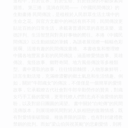
進程中，對於世界、對於生命、對於自身的不斷探索與
迴答。 第三捲：流淌在民間——《中國民間傳說》的
生動畫捲 民間傳說，是植根於人民群眾生活土壤中的
生命之花。與官方文獻中的神話有所不同，民間傳說更
貼近百姓的日常生活，承載著普通民眾的喜怒哀樂、道
德評判、生活智慧與對美好事物的嚮往。本捲《中國民
間傳說》以生動細膩的筆觸，為讀者展現瞭一幅幅色彩
斑斕、活潑有趣的民間傳說畫捲。 本書收集和整理瞭
中國各地豐富多彩的民間傳說，涵蓋瞭愛情故事、英雄
傳說、鬼怪故事、鄉野奇聞、地方風俗傳說等多種類
型。書中選取的故事，往往情節麯摺，人物形象鮮明，
語言生動活潑，充滿瞭濃鬱的鄉土氣息和生活情趣。例
如，關於“牛郎織女”的傳說，不僅僅是一個簡單的愛情
故事，它承載瞭古代社會對牛郎辛勤勞作的贊美，對織
女巧手工藝的驚嘆，更寄托瞭人們對忠貞不渝愛情的期
盼，以及對節日團圓的渴望。 書中關於“白蛇傳”的民間
流傳版本，則展現瞭民間對於人妖相戀的復雜情感，既
有對愛情衝破階級、種族界限的謳歌，也有對封建禮教
禁錮的批判。而如“梁山伯與祝英颱”的悲劇愛情，則將