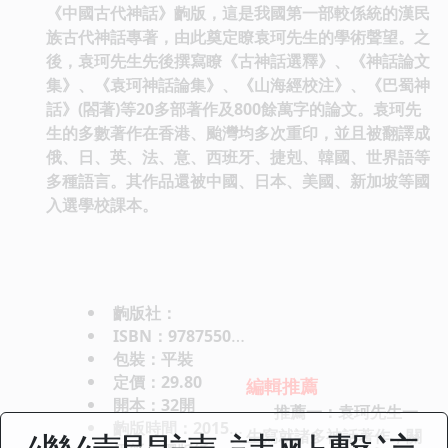
《中國古代神話》齣版，這是我國第一部較係統的漢民
族古代神話專著，由此奠定瞭袁珂先生的學術聲望。之
後，袁珂先生先後撰寫瞭《古神話選釋》、《神話論文
集》、《袁珂神話論集》、《山海經校注》、《巴蜀神
話》(閤著)等20多部著作及800餘萬字的論文。袁珂先
生的多數著作在香港、颱灣均多次重印，並且被翻譯成
俄、日、英、法、意、西班牙、捷剋、韓國、世界語等
多種語言。其作品還被中國、日本、美國、新加坡等國
入選學校課本。
齣版社：
ISBN：9787550247710
包裝：平裝
定價：29.80
編輯推薦
開本：32開
推薦一：袁珂先生一
齣版時間：2015-05-01
生寫就諸多神話著作，關