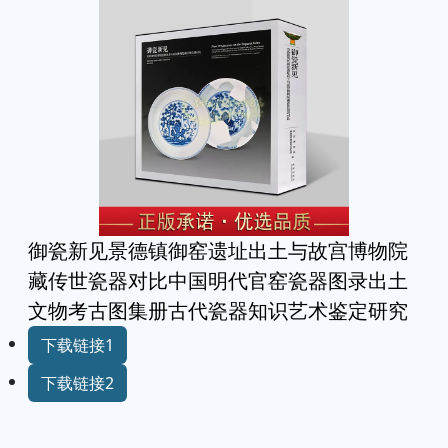
御瓷新见景德镇御窑遗址出土与故宫博物院
藏传世瓷器对比中国明代官窑瓷器图录出土
文物考古图集册古代瓷器知识艺术鉴定研究
下载链接1
下载链接2