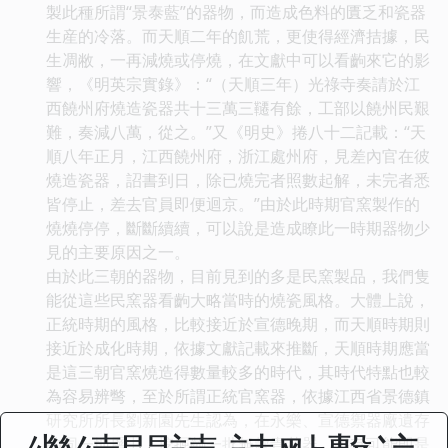
製此種所謂“景泰藍”的器物，而造成色料的匱乏和瓷器
生産的冷落。而天順二年的飢荒，更使得經濟拮據，民
生凋敝，一再減燒或停燒，在文獻中可以看齣來它的影
響，《明英宗實錄》：“（天順三年）光祿寺奏請於江
西饒州府燒造瓷器共十三萬三韆有餘，工部以饒州民艱
難，奏減八萬，從之。”又《明史》捲八十二記載：“天
順八年正月，江西饒州府，浙江處州府，見差內官在彼
燒造瓷器，詔書到日，除已燒完者照數起解，未完者悉
皆停止，差去官員即便迴京。”由於此時期官窯製作的
燒燒停停，斷斷續續，可以說是造成瞭此一時期器物少
見的主要原因之一。
由於此三朝的器物，目前見到的多是民窯製品，我們隻
能從這些民窯器看齣大略當時的燒瓷風格。大體上說，
正統時期的風格，比較接近於宣德晚期，而天順時期則
接近於成化時期，依據文獻記載來推斷，天順時期應當
是這三朝官窯燒造得數量較多的時代，其時代特點也較
為容易辨彆，至於所謂正統官窯器，依據江西省景德鎮
研究所所長劉新園先生認為，在永樂、宣德禦器廠遺存
的同一地層中，挖掘齣一批無款青花器，很有可能即是