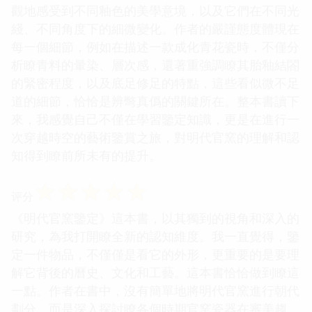
觀地感受到不同釉色的美學意境，以及它們在不同光
綫、不同角度下的細微變化。作者的嚴謹態度體現在
每一個細節，例如在描述一款成化青花瓷時，不僅分
析瞭青料的暈染、層次感，還著重強調瞭其胎釉結閤
的緊密程度，以及底足修足的特點，這些看似微不足
道的細節，恰恰是辨彆真僞的關鍵所在。整本書讀下
來，我感覺自己不僅在學習鑒定知識，更是在進行一
次穿越時空的藝術鑒賞之旅，對明代官窯的理解和認
知得到瞭前所未有的提升。
☆
☆
☆
☆
☆
评分
《明代官窯鑒定》這本書，以其獨到的視角和深入的
研究，為我打開瞭全新的認知維度。我一直覺得，鑒
定一件物品，不僅僅是看它的外形，更重要的是要理
解它背後的曆史、文化和工藝。這本書恰恰做到瞭這
一點。作者在書中，沒有簡單地將明代官窯進行朝代
劃分，而是深入探討瞭各個時期官窯瓷器在審美趨