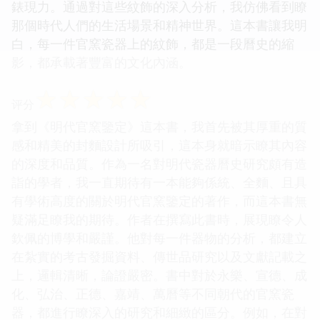
錶現力。通過對這些紋飾的深入分析，我仿佛看到瞭
那個時代人們的生活場景和精神世界。這本書讓我明
白，每一件官窯瓷器上的紋飾，都是一段曆史的縮
影，都承載著豐富的文化內涵。
☆
☆
☆
☆
☆
评分
拿到《明代官窯鑒定》這本書，我首先被其厚重的質
感和精美的封麵設計所吸引，這本身就暗示瞭其內容
的深度和品質。作為一名對明代瓷器曆史研究頗有造
詣的學者，我一直期待有一本能夠係統、全麵、且具
有學術高度的關於明代官窯鑒定的著作，而這本書無
疑滿足瞭我的期待。作者在撰寫此書時，展現瞭令人
欽佩的博學和嚴謹。他對每一件器物的分析，都建立
在紮實的考古發掘資料、傳世品研究以及文獻記載之
上，邏輯清晰，論證嚴密。書中對於永樂、宣德、成
化、弘治、正德、嘉靖、萬曆等不同朝代的官窯瓷
器，都進行瞭深入的研究和細緻的區分。例如，在對