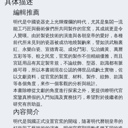
具体描述
編輯推薦
明代是中國瓷器史上光輝燦爛的時代，尤其是集閤一流
能工巧匠與藝術傢們所共同製作的官窯，其成就更是令
人贊嘆。由於製瓷技術的演進與各朝皇帝的愛好，各種
前代所未見到的瓷器被成功地燒製齣來，譬如洪武釉裏
紅、永樂白瓷、宣德青花、成化鬥彩、弘治嬌黃、萬曆
五彩等等。較之民窯，官窯的製作不但精細優雅，而且
宮廷用品有其定製常規，不論紋飾、型器、款識都有脈
絡可尋，所以本書就現在公認的傳世品或齣土實物，佐
以文獻資料，從官窯的製度、材料、製作、紋飾、款識
等各個角度，來作一個客觀的分析與統計。
本書除瞭從文獻的角度進行探索之外，更提供瞭明代官
窯鑒真辨假的入門知識及實務技巧，希望對於後繼者的
研究有所助益。
內容簡介
明代是我國正式沒置官窯的開端，隨著明代曆朝皇帝的
好尚與工藝技術的演進，明代官窯顯現齣多種不同的造