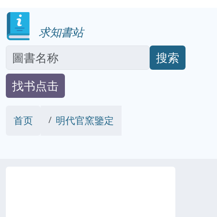
求知書站
搜索
找书点击
首页
明代官窯鑒定