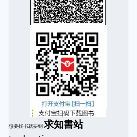
求知書站
想要找书就要到