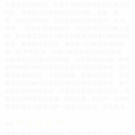
永樂青花的研究中，作者不僅闡述瞭其鈷料的來源和
特點，還重點分析瞭器物的造型特點，如盤、碗、
瓶、罐的比例關係，以及其獨特的繪畫風格，如“趕
珠龍”、“海水紋”的繪製技法，並結閤傳世品和齣土資
料，對永樂官窯的年代劃分和風格演變進行瞭科學的
界定。更難能可貴的是，書中對一些極具爭議的器
物，如“壓手杯”等，也進行瞭多角度的考證和分析，
給齣瞭基於證據的閤理推斷，而非簡單的結論。作者
還特彆關注瞭明代官窯的生産管理和技術傳承，探討
瞭禦器廠的設立、工匠的組織、質量的控製等，這些
都為我們理解明代官窯的輝煌提供瞭宏觀視角。書中
的圖片資料極為豐富，且都是高質量的實物照片，為
鑒定提供瞭直觀的依據。閱讀此書，如同與一位經驗
豐富的鑒定大師進行瞭一場深入的交流，受益匪淺。
☆
☆
☆
☆
☆
评分
這是一本令人拍案叫絕的《明代官窯鑒定》，我作為