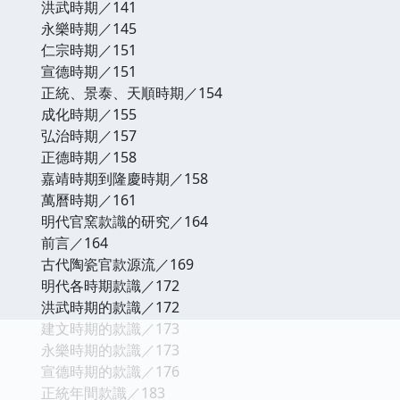
洪武時期／141
永樂時期／145
仁宗時期／151
宣德時期／151
正統、景泰、天順時期／154
成化時期／155
弘治時期／157
正德時期／158
嘉靖時期到隆慶時期／158
萬曆時期／161
明代官窯款識的研究／164
前言／164
古代陶瓷官款源流／169
明代各時期款識／172
洪武時期的款識／172
建文時期的款識／173
永樂時期的款識／173
宣德時期的款識／176
正統年間款識／183