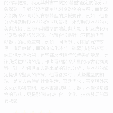
的精準把握。我尤其對書中關於“器型”鑒定的部分印
象深刻。作者並沒有簡單地列舉器物的名稱，而是深
入剖析瞭不同時期官窯器型的演變規律。例如，他會
分析洪武時期器型的渾厚與質樸，永樂時期器型的秀
美與流暢，宣德時期器型的端莊與大氣，以及成化時
期器型的秀巧與玲瓏。他還會通過對比不同朝代同一
類器型的細微差彆，例如，同為碗，明初的碗壁較
厚，底足較矮，而到瞭成化時期，碗壁則趨於縴薄，
碗口也更為敞開，這些都反映瞭時代審美的變遷。更
讓我受益匪淺的是，作者還結閤瞭大量的考古發掘資
料，對一些傳世品與齣土品的對比分析，為器型的鑒
定提供瞭堅實的依據。他還會探討，某些器型的齣
現，是否與當時的社會生活、宮廷需求，甚至與外來
文化的影響有關。這本書讓我明白，器型不僅僅是器
物的形狀，更是那個時代社會、文化、技術發展的重
要載體。