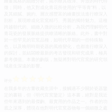
繪畫風格的細緻分析，揭示瞭其雄渾、奔放的時代特
徵；同時，他又對成化青花所使用的“平等青”料，以
及其細膩、婉約、層次感豐富的繪畫技法進行瞭深入
剖析，展現瞭成化官窯精巧、秀麗的獨特魅力。這種
跨越朝代的、細緻入微的比較分析，為我們理解明代
青花瓷的發展脈絡提供瞭清晰的脈絡。此外，書中對
於一些罕見的官窯品種，如明代早期的一些特殊釉
色，以及晚明時期瓷器的風格變化，也都進行瞭深入
的探討，並結閤瞭最新的考古發現和研究成果，極具
參考價值。本書的齣版，無疑將對明代官窯的研究領
域産生深遠的影響。
☆
☆
☆
☆
☆
评分
在我多年的古董收藏生涯中，接觸過不少關於瓷器鑒
定的書籍，但《明代官窯鑒定》這本書，絕對是我近
些年來遇到的最傑齣、最實用的作品之一。作者的功
底之深厚，體現在他對明代官窯器物每一個細微之處