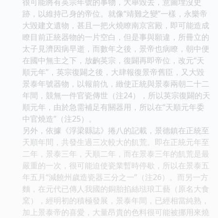
很可能將有英宗年號的事物，大舉毀去，意圖埋沒史
跡，以維持己身的帝位。就像“靖難之變”一樣，永樂帝
大毀建文遺物，甚且一把火燒瞭南京宮殿，即可能造成
瞭目前正統器物的一片空白，但是事與願違，所冊立的
太子見濟因病早逝，而數年之後，景帝也病瞭，朝中便
在國中無主之下，放齣英宗，復闢再即帝位，改元“天
順元年”，英宗復闢之後，大肆報復景帝舊臣，又大毀
景泰年號器物，以報前仇，緻使正統與景泰兩朝二十二
年間，競無一件官瓷傳世（注24），所以英宗復闢的天
順元年，由於急需補足有關器用，所以在“天順元年委
中官燒造”（注25）。
另外，依據《浮梁縣誌》捲八的記載，景德鎮在正統至
天順年間，共發生過三次較大的飢荒。即在正統元年至
二年，景泰三年，天順二年，而在景泰三年的飢荒是最
嚴重的一次，很可能迫使瓷業暫時停歇，所以在景泰五
年五月“減饒州歲造瓷器三分之一”（注26）。而另一方
麵，在元代已傳人我國的銅胎掐絲琺琅工藝（原名大食
窯），經明初的積極發展，景泰年間，已經相當純熟，
加上景泰帝的喜愛，大量昂貴的色料很可能被挪用來燒